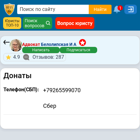
1
Найти
Поиск
Юристы
Вопрос юристу
ТОП-10
вопросов
Адвокат
Белолипская И А
Написать
Подписаться
4.9
Отзывов: 287
Донаты
Телефон(СБП):
+79265599070
Сбер