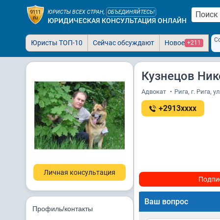
ЮРИСТЫ ВСЕХ СТРАН,
ОБЪЕДИНЯЙТЕСЬ!
ЮРИДИЧЕСКАЯ КОНСУЛЬТАЦИЯ ОНЛАЙН
С
Юристы ТОП-10
Сейчас обсуждают
Новое
+211
Кузнецов Ник
Адвокат
•
Рига, г. Рига, 
+2913xxxx
Личная консультация
Подпи
Ваш вопрос
Профиль/контакты