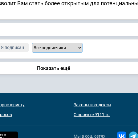
зволит Вам стать более открытым для потенциальн
Я подписан
Показать ещё
прос юристу
Законы и кодексы
просов
О проекте 9111.ru
Мы в соц. сетях