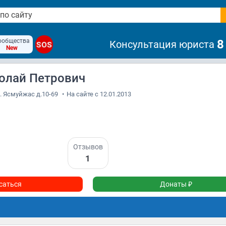
ообщества
8
Консультация юриста
SOS
New
олай Петрович
ул. Ясмуйжас д.10-69
•
На сайте с 12.01.2013
Отзывов
1
саться
Донаты ₽