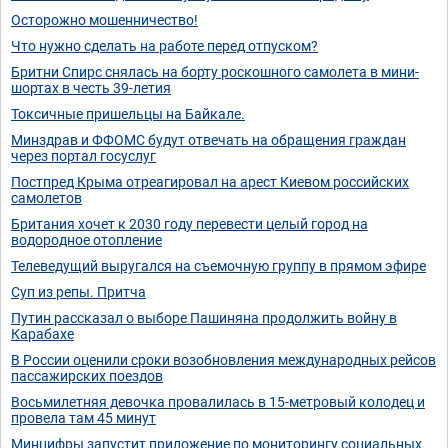
Осторожно мошенничество!
Что нужно сделать на работе перед отпуском?
Бритни Спирс снялась на борту роскошного самолета в мини-
шортах в честь 39-летия
Токсичные пришельцы на Байкале.
Минздрав и ФФОМС будут отвечать на обращения граждан
через портал госуслуг
Постпред Крыма отреагировал на арест Киевом российских
самолетов
Британия хочет к 2030 году перевести целый город на
водородное отопление
Телеведущий выругался на съемочную группу в прямом эфире
Суп из репы. Притча
Путин рассказал о выборе Пашиняна продолжить войну в
Карабахе
В России оценили сроки возобновления международных рейсов
пассажирских поездов
Восьмилетняя девочка провалилась в 15-метровый колодец и
провела там 45 минут
Минцифры запустит приложение по мониторингу социальных