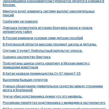
Заразившийся коронавирусом губернатор лечится в клинике в
Москве.
Минтруд хочет изменить систему выплат накопительных
пенсий
Горбачеву не повезло
Девушка посмотрела историю браузера парня и узнала
неприятную тайну
В России изменили условия семи детских пособий
В Курганской области массово продают школы и детсады.
Спутник V рулит! Любопытный результат опроса.
Оценено наследство Виктюка
Подсчитаны шансы снять квартиру в Москве вместе с
домашним животным
В Китае назвали преимущества Су-57 перед F-35
Выселяем бывших супругов
Ученые обнаружили удивительное сходство между строением
мозга и Вселенной
Чукча убил родственника,думая,что это медведь.
Россиянин перепутал родственника с медведем и застрелил его
ВОЗ выявила рекордный рост числа заражений коронавирусом