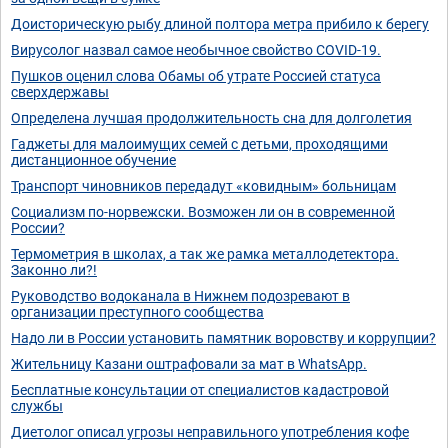
Доисторическую рыбу длиной полтора метра прибило к берегу
Вирусолог назвал самое необычное свойство COVID-19.
Пушков оценил слова Обамы об утрате Россией статуса
сверхдержавы
Определена лучшая продолжительность сна для долголетия
Гаджеты для малоимущих семей с детьми, проходящими
дистанционное обучение
Транспорт чиновников передадут «ковидным» больницам
Социализм по-норвежски. Возможен ли он в современной
России?
Термометрия в школах, а так же рамка металлодетектора.
Законно ли?!
Руководство водоканала в Нижнем подозревают в
организации преступного сообщества
Надо ли в России установить памятник воровству и коррупции?
Жительницу Казани оштрафовали за мат в WhatsApp.
Бесплатные консультации от специалистов кадастровой
службы
Диетолог описал угрозы неправильного употребления кофе