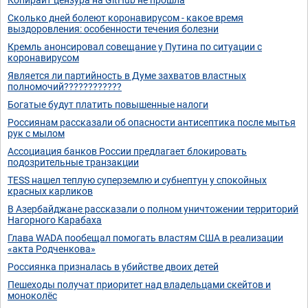
Сколько дней болеют коронавирусом - какое время
выздоровления: особенности течения болезни
Кремль анонсировал совещание у Путина по ситуации с
коронавирусом
Является ли партийность в Думе захватов властных
полномочий????????????
Богатые будут платить повышенные налоги
Россиянам рассказали об опасности антисептика после мытья
рук с мылом
Ассоциация банков России предлагает блокировать
подозрительные транзакции
TESS нашел теплую суперземлю и субнептун у спокойных
красных карликов
В Азербайджане рассказали о полном уничтожении территорий
Нагорного Карабаха
Глава WADA пообещал помогать властям США в реализации
«акта Родченкова»
Россиянка призналась в убийстве двоих детей
Пешеходы получат приоритет над владельцами скейтов и
моноколёс