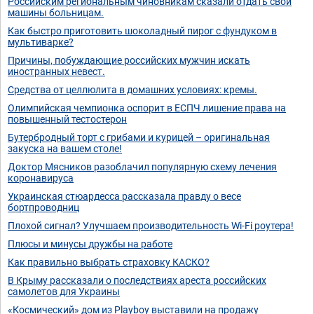
Российским региональным чиновникам сказали отдать свои
машины больницам.
Как быстро приготовить шоколадный пирог с фундуком в
мультиварке?
Причины, побуждающие российских мужчин искать
иностранных невест.
Средства от целлюлита в домашних условиях: кремы.
Олимпийская чемпионка оспорит в ЕСПЧ лишение права на
повышенный тестостерон
Бутербродный торт с грибами и курицей – оригинальная
закуска на вашем столе!
Доктор Мясников разоблачил популярную схему лечения
коронавируса
Украинская стюардесса рассказала правду о весе
бортпроводниц
Плохой сигнал? Улучшаем производительность Wi-Fi роутера!
Плюсы и минусы дружбы на работе
Как правильно выбрать страховку КАСКО?
В Крыму рассказали о последствиях ареста российских
самолетов для Украины
«Космический» дом из Playboy выставили на продажу