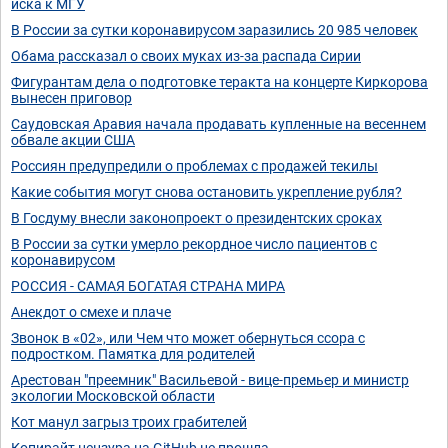
иска к МГУ
В России за сутки коронавирусом заразились 20 985 человек
Обама рассказал о своих муках из-за распада Сирии
Фигурантам дела о подготовке теракта на концерте Киркорова
вынесен приговор
Саудовская Аравия начала продавать купленные на весеннем
обвале акции США
Россиян предупредили о проблемах с продажей текилы
Какие события могут снова остановить укрепление рубля?
В Госдуму внесли законопроект о президентских сроках
В России за сутки умерло рекордное число пациентов с
коронавирусом
РОССИЯ - САМАЯ БОГАТАЯ СТРАНА МИРА
Анекдот о смехе и плаче
Звонок в «02», или Чем что может обернуться ссора с
подростком. Памятка для родителей
Арестован "преемник" Васильевой - вице-премьер и министр
экологии Московской области
Кот манул загрыз троих грабителей
Копирайт цензура на GitHub не прошла