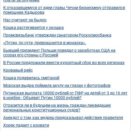
К отказавшемуся от идеи главы Чечни бизнесмену отправился
помощник Кадырова
Нас считают за быдло
Кошка растягивается у окошка
Промсвязьбанк утвержден санатором Роскосмосбанка
«Путин, по сути, превращается в монарха».
Бывший президент Польши поведал о заработках США на
ссорах его страны с Россией
В России предложили ввести курортный сбор во всех регионах
Кровавый рейс
Кошка подавилась сметаной
Морская выдра поймала акулу на глазах у фотографов
Путинская выплата 10000 рублей от ПФР на детей от 3 до 16 лет
в ноябре - Объявит Путин 10000 рублей?
Отразится ли в будущем на жизнь граждан ликвидация
региональных конституционных судов?
Анекдот о том, как мудрец предсказывал действия правителя
Хорек падает с кровати