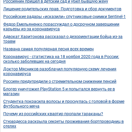
Россиянин пришел в детский сад и убил бывшую жену
Лишение родительских прав. Подготовка и сбор документов
Российские радары «исказили» спутниковые снимки Sentinel-1
Федор Емельяненко порассуждал о досрочном завершении
карьеры из-за коронавируса
Адвокат Харитонова рассказал о дезориентации бойца из-за
травм
Названа самая популярная песня всех времен
Коронавирус - статистика на 18 ноября 2020 года в России:
сколько заболевших на сегодня
Доктор Мясников разоблачил популярную схему лечения
коронавируса
Россиян предупредили о стремительном снижении пенсий
Блогер уничтожил PlayStation 5 и попытался вернуть ее в
магазин
Студентка покрасила волосы и проснулась с головой в форме
футбольного мяча
Почему из российских квартир пропали тараканы?
Стюардесса раскрыла секреты проживания бортпроводниц в
отелях