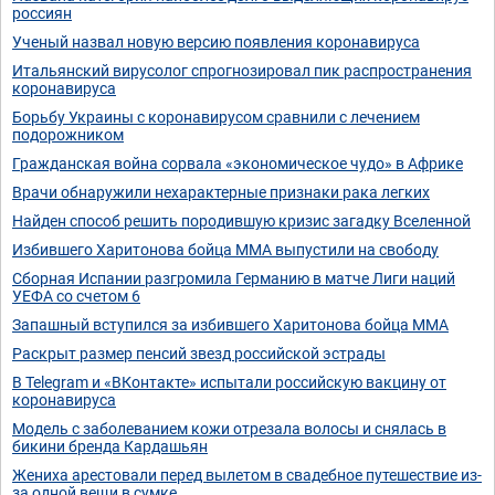
россиян
Ученый назвал новую версию появления коронавируса
Итальянский вирусолог спрогнозировал пик распространения
коронавируса
Борьбу Украины с коронавирусом сравнили с лечением
подорожником
Гражданская война сорвала «экономическое чудо» в Африке
Врачи обнаружили нехарактерные признаки рака легких
Найден способ решить породившую кризис загадку Вселенной
Избившего Харитонова бойца MMA выпустили на свободу
Сборная Испании разгромила Германию в матче Лиги наций
УЕФА со счетом 6
Запашный вступился за избившего Харитонова бойца MMA
Раскрыт размер пенсий звезд российской эстрады
В Telegram и «ВКонтакте» испытали российскую вакцину от
коронавируса
Модель с заболеванием кожи отрезала волосы и снялась в
бикини бренда Кардашьян
Жениха арестовали перед вылетом в свадебное путешествие из-
за одной вещи в сумке