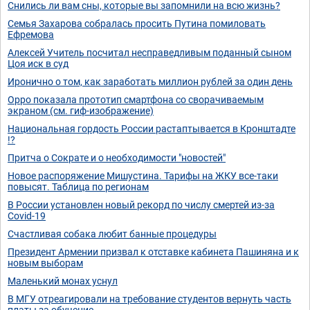
Снились ли вам сны, которые вы запомнили на всю жизнь?
Семья Захарова собралась просить Путина помиловать
Ефремова
Алексей Учитель посчитал несправедливым поданный сыном
Цоя иск в суд
Иронично о том, как заработать миллион рублей за один день
Oppo показала прототип смартфона со сворачиваемым
экраном (см. гиф-изображение)
Национальная гордость России растаптывается в Кронштадте
!?
Притча о Сократе и о необходимости "новостей"
Новое распоряжение Мишустина. Тарифы на ЖКУ все-таки
повысят. Таблица по регионам
В России установлен новый рекорд по числу смертей из-за
Covid-19
Счастливая собака любит банные процедуры
Президент Армении призвал к отставке кабинета Пашиняна и к
новым выборам
Маленький монах уснул
В МГУ отреагировали на требование студентов вернуть часть
платы за обучение