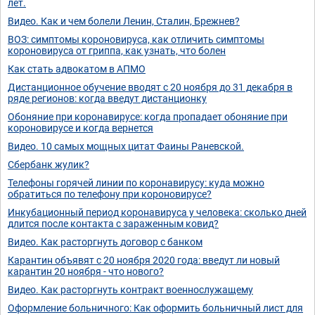
лет.
Видео. Как и чем болели Ленин, Сталин, Брежнев?
ВОЗ: симптомы короновируса, как отличить симптомы
короновируса от гриппа, как узнать, что болен
Как стать адвокатом в АПМО
Дистанционное обучение вводят с 20 ноября до 31 декабря в
ряде регионов: когда введут дистанционку
Обоняние при коронавирусе: когда пропадает обоняние при
короновирусе и когда вернется
Видео. 10 самых мощных цитат Фаины Раневской.
Сбербанк жулик?
Телефоны горячей линии по коронавирусу: куда можно
обратиться по телефону при короновирусе?
Инкубационный период коронавируса у человека: сколько дней
длится после контакта с зараженным ковид?
Видео. Как расторгнуть договор с банком
Карантин объявят с 20 ноября 2020 года: введут ли новый
карантин 20 ноября - что нового?
Видео. Как расторгнуть контракт военнослужащему
Оформление больничного: Как оформить больничный лист для