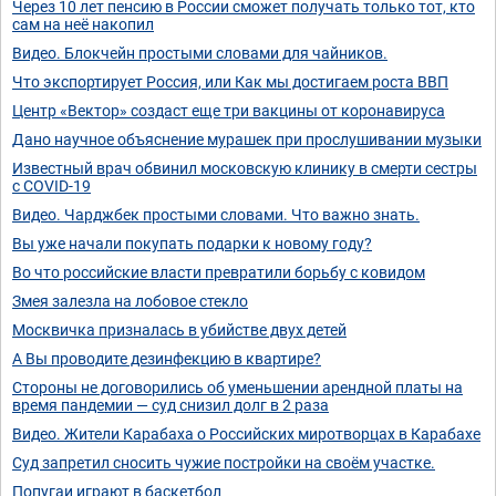
Через 10 лет пенсию в России сможет получать только тот, кто
сам на неё накопил
Видео. Блокчейн простыми словами для чайников.
Что экспортирует Россия, или Как мы достигаем роста ВВП
Центр «Вектор» создаст еще три вакцины от коронавируса
Дано научное объяснение мурашек при прослушивании музыки
Известный врач обвинил московскую клинику в смерти сестры
с COVID-19
Видео. Чарджбек простыми словами. Что важно знать.
Вы уже начали покупать подарки к новому году?
Во что российские власти превратили борьбу с ковидом
Змея залезла на лобовое стекло
Москвичка призналась в убийстве двух детей
А Вы проводите дезинфекцию в квартире?
Стороны не договорились об уменьшении арендной платы на
время пандемии — суд снизил долг в 2 раза
Видео. Жители Карабаха о Российских миротворцах в Карабахе
Суд запретил сносить чужие постройки на своём участке.
Попугаи играют в баскетбол