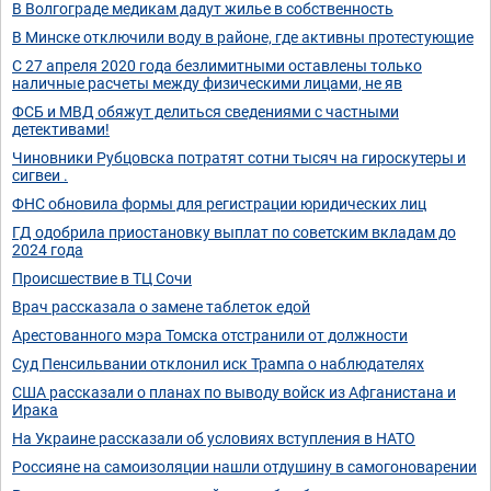
В Волгограде медикам дадут жилье в собственность
В Минске отключили воду в районе, где активны протестующие
С 27 апреля 2020 года безлимитными оставлены только
наличные расчеты между физическими лицами, не яв
ФСБ и МВД обяжут делиться сведениями с частными
детективами!
Чиновники Рубцовска потратят сотни тысяч на гироскутеры и
сигвеи .
ФНС обновила формы для регистрации юридических лиц
ГД одобрила приостановку выплат по советским вкладам до
2024 года
Происшествие в ТЦ Сочи
Врач рассказала о замене таблеток едой
Арестованного мэра Томска отстранили от должности
Суд Пенсильвании отклонил иск Трампа о наблюдателях
США рассказали о планах по выводу войск из Афганистана и
Ирака
На Украине рассказали об условиях вступления в НАТО
Россияне на самоизоляции нашли отдушину в самогоноварении