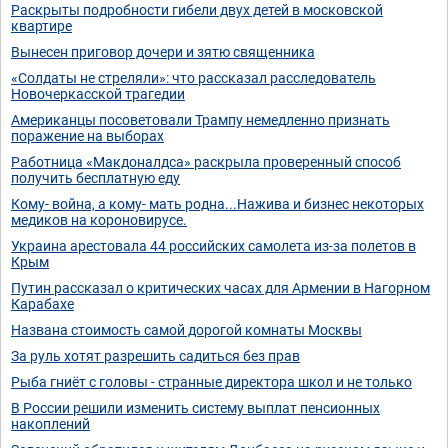
Раскрыты подробности гибели двух детей в московской
квартире
Вынесен приговор дочери и зятю священника
«Солдаты не стреляли»: что рассказал расследователь
Новочеркасской трагедии
Американцы посоветовали Трампу немедленно признать
поражение на выборах
Работница «Макдоналдса» раскрыла проверенный способ
получить бесплатную еду
Кому- война, а кому- мать родна...Нажива и бизнес некоторых
медиков на короновирусе.
Украина арестовала 44 российских самолета из-за полетов в
Крым
Путин рассказал о критических часах для Армении в Нагорном
Карабахе
Названа стоимость самой дорогой комнаты Москвы
За руль хотят разрешить садиться без прав
Рыба гниёт с головы - странные директора школ и не только
В России решили изменить систему выплат пенсионных
накоплений