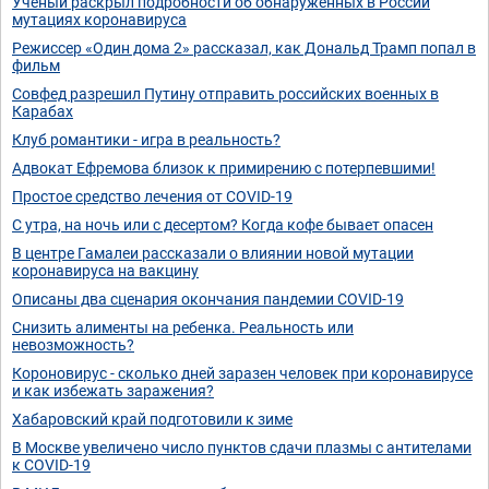
Ученый раскрыл подробности об обнаруженных в России
мутациях коронавируса
Режиссер «Один дома 2» рассказал, как Дональд Трамп попал в
фильм
Совфед разрешил Путину отправить российских военных в
Карабах
Клуб романтики - игра в реальность?
Адвокат Ефремова близок к примирению с потерпевшими!
Простое средство лечения от COVID-19
С утра, на ночь или с десертом? Когда кофе бывает опасен
В центре Гамалеи рассказали о влиянии новой мутации
коронавируса на вакцину
Описаны два сценария окончания пандемии COVID-19
Снизить алименты на ребенка. Реальность или
невозможность?
Короновирус - сколько дней заразен человек при коронавирусе
и как избежать заражения?
Хабаровский край подготовили к зиме
В Москве увеличено число пунктов сдачи плазмы с антителами
к COVID-19