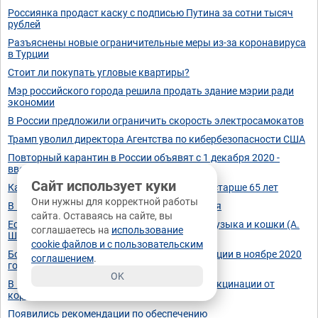
Россиянка продаст каску с подписью Путина за сотни тысяч
рублей
Разъяснены новые ограничительные меры из-за коронавируса
в Турции
Стоит ли покупать угловые квартиры?
Мэр российского города решила продать здание мэрии ради
экономии
В России предложили ограничить скорость электросамокатов
Трамп уволил директора Агентства по кибербезопасности США
Повторный карантин в России объявят с 1 декабря 2020 -
введут ли режим самоизоляции повторно?
Сайт использует куки
Как оформить больничный лист для людей старше 65 лет
Они нужны для корректной работы
В Госдуму внесен проект об АИС страхования
сайта. Оставаясь на сайте, вы
Есть два спасения от жизненных невзгод - музыка и кошки (А.
соглашаетесь на
использование
Швейцер)
cookie файлов и с пользовательским
Больничный для лиц старше 65 лет на изоляции в ноябре 2020
соглашением
.
года: как получить и продлить
OK
В Москве начинается переход к массовой вакцинации от
коронавируса
Появились рекомендации по обеспечению