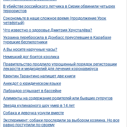
В убийстве российского летчика в Сирии обвинили четырех
террористов
Сэкономьте в наше сложное время (продолжение Урок
четвёртый)
Что известно о здоровье Дмитрия Хрусталёва?
Украина перебросила в Донбасс преуспевшие в Карабахе
турецкие беспилотники
А Вы носите наручные часы?
Немецкий дог боится кролика
Правительство продлило упрощенный порядок регистрации
лекарств и медизделий для лечения коронавируса
Квентин Тарантино напишет две книги
Анекдот о юридическом языке
Лабрадор отдыхает в бассейне
Алименты на содержание родителей или бывших супругов
Звезда кулинарного шоу умер в 14 лет
Собака и девочка уснули вместе
Эксперимент: собаки проследили за выбором хозяина. Но все
равно поступили по-своему