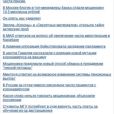
части пенсии.
В Москве блогер и топ-менеджеры банка отдали мошеннику
10,5 миллиона рублей
Он опять нас удивляет
Звезда «Короны» и «Секретных материалов» открыла тайну
актерских проб
В МИД ответили на вопрос об увеличении числа миротворцев в
Карабахе
В Армении оппозиция бойкотировала заседание парламента
В центре Гамалеи рассказали о влиянии новой мутации
коронавируса на вакцину
Мошенники придумали новый способ обмана в преддверии
"черной пятницы"
Минтруд ответил на возможное изменение системы пенсионных
выплат
В России за сутки умерло рекордное число пациентов с
коронавирусом
Какое слово нельзя говорить мошенникам, объяснили
россиянам
Студенты МГУ потребуют в суде вернуть часть платы за
обучение из-за дистанционки