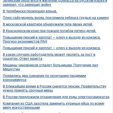
Зеленский обратился к жителям Донбасса на русском языке и
заверил, что завершит войну
В Челябинске произошел взрыв.
Плюс-сайз-модель вновь покормила ребенка грудью на камеру
В московской квартире обнаружили тела двоих детей.
В Красноярском крае при пожаре погибли пятеро детей.
Повышение пенсий и зарплат — ключ к выходу из кризиса.
Прогноз экономистов РАН
Повышение пенсий и зарплат — ключ к выходу из кризиса.
В каких случаях работодатель может уволить за пост в
соцсетях. Ответ юриста
Машины чиновников отдадут больницам. Поручение дал
Мишустин
Появились два сценария по окончанию пандемии
коронавируса
В ближайшее время в России снизятся пенсии. Правительству
нужно принять срочные меры
В России предложили ограничения для езды электросамокатах
Компания из США захотела заменить куриные яйца по всему
миру искусственными