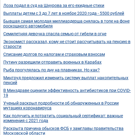
Лоза подал в суд на Шнурова за его ехидные стихи
Выплаты детям с 3 до 7 лет в ноябре 2020 года - 5500 рублей
Бывшая самая молодая миллиардерша снялась в топе на фоне
роскошного автомобиля
Семилетняя девочка спасла семью от гибели в огне
Экономист рассказал, кому не стоит рассчитывать на пенсию в
старости
Списание долгов по налогам и страховым взносам
Путину разрешили отправить военных в Карабах
Рыба прогулялась по дну на плавниках. Но как?
Минтруд предложил изменить систему выплат накопительных
пенсий
В Минздраве оценили эффективность антибиотиков при COVID-
19
Ученый раскрыл подробности об обнаруженных в России
мутациях коронавируса
Как получить и потратить социальный сертификат: важные
изменения с 2021 года
Раскрыта причина обысков ФСБ у замглавы правительства
Московской области