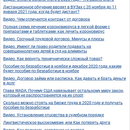
Дистанционное обучение вводят в ВУЗах с 20 ноября до 11
января 2021 года: когда будет дистант?
Видео. Чем отличается контракт от договора
Полная схема лечение короновирруса в легкой форме с
препаратами и таблетками: как лечить короновирус
Видео. Срочный трудовой договор. Минусы и плюсы
Видео. Имеют ли право родители подавать на
совершеннолетних детей в суд на алименты
Видео. Как вернуть техничнически сложный товар?
Пособие по безработице в ноябре и декабре 2020 года: каким
будет пособие по безработице в ноябре
Видео. Договор займа или расписка. Как давать и брать деньги
в долг
Глава WADA: Почему США навязывает остальному миру закон,
который не распространяется на их спорт
Сколько можно стоять на бирже труда в 2020 году и получать
пособие по безработице
Видео. Установление отцовства в судебном порядке
Лингвистическое высокомерие, или Как потерять друга
Видео. Как подавать заявление на развод