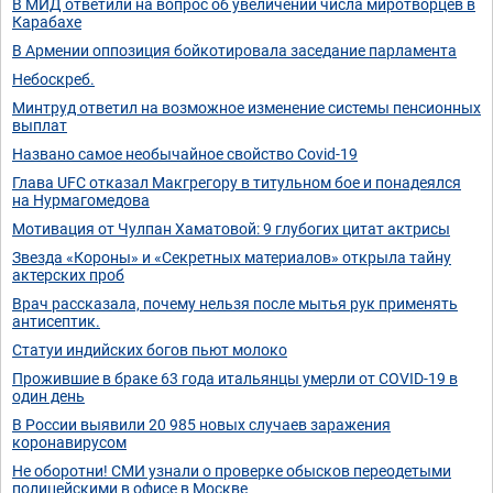
В МИД ответили на вопрос об увеличении числа миротворцев в
Карабахе
В Армении оппозиция бойкотировала заседание парламента
Небоскреб.
Минтруд ответил на возможное изменение системы пенсионных
выплат
Названо самое необычайное свойство Covid-19
Глава UFC отказал Макгрегору в титульном бое и понадеялся
на Нурмагомедова
Мотивация от Чулпан Хаматовой: 9 глубогих цитат актрисы
Звезда «Короны» и «Секретных материалов» открыла тайну
актерских проб
Врач рассказала, почему нельзя после мытья рук применять
антисептик.
Статуи индийских богов пьют молоко
Прожившие в браке 63 года итальянцы умерли от COVID-19 в
один день
В России выявили 20 985 новых случаев заражения
коронавирусом
Не оборотни! СМИ узнали о проверке обысков переодетыми
полицейскими в офисе в Москве