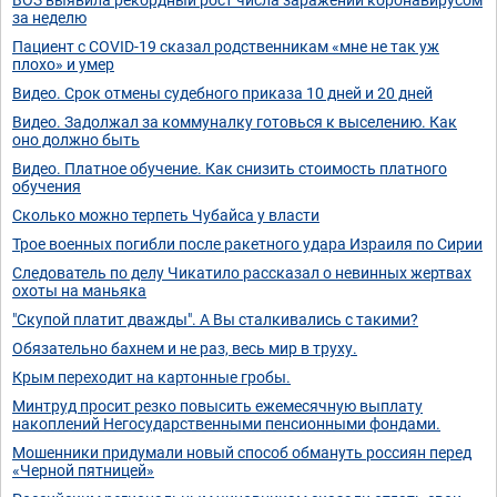
за неделю
Пациент с COVID-19 сказал родственникам «мне не так уж
плохо» и умер
Видео. Срок отмены судебного приказа 10 дней и 20 дней
Видео. Задолжал за коммуналку готовься к выселению. Как
оно должно быть
Видео. Платное обучение. Как снизить стоимость платного
обучения
Сколько можно терпеть Чубайса у власти
Трое военных погибли после ракетного удара Израиля по Сирии
Следователь по делу Чикатило рассказал о невинных жертвах
охоты на маньяка
"Скупой платит дважды". А Вы сталкивались с такими?
Обязательно бахнем и не раз, весь мир в труху.
Крым переходит на картонные гробы.
Минтруд просит резко повысить ежемесячную выплату
накоплений Негосударственными пенсионными фондами.
Мошенники придумали новый способ обмануть россиян перед
«Черной пятницей»