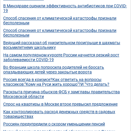
В Минздраве оценили эффективность антибиотиков при COVID-
19
Способ спасения от климатической катастрофы признали
бесполезным
Способ спасения от климатической катастрофы признали
бесполезным
Ведущий рассказал об унизительном проигрыше в шахматы
восьмилетнему школьнику
На самом популярном курорте России начнется резкий рост
заболеваемости COVID-19
Во Франции школа попросила родителей не бросать
опаздывающих детей через закрытые ворота
Россия всегда в кризисе?Как ответить на вопросы
классиков:"Кому на Руси жить хорошо"?И "Что делать?
Раскрыта причина обысков ФСБ у замглавы правительства
Московской области
Спрос на квартиры в Москве втрое превысил предложение
Как контролировать расход денежных средств в садовых
товариществах
Россиян предупредили о скором уменьшении пенсий