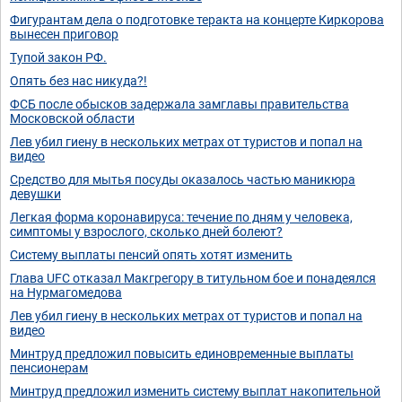
Фигурантам дела о подготовке теракта на концерте Киркорова
вынесен приговор
Тупой закон РФ.
Опять без нас никуда?!
ФСБ после обысков задержала замглавы правительства
Московской области
Лев убил гиену в нескольких метрах от туристов и попал на
видео
Средство для мытья посуды оказалось частью маникюра
девушки
Легкая форма коронавируса: течение по дням у человека,
симптомы у взрослого, сколько дней болеют?
Систему выплаты пенсий опять хотят изменить
Глава UFC отказал Макгрегору в титульном бое и понадеялся
на Нурмагомедова
Лев убил гиену в нескольких метрах от туристов и попал на
видео
Минтруд предложил повысить единовременные выплаты
пенсионерам
Минтруд предложил изменить систему выплат накопительной