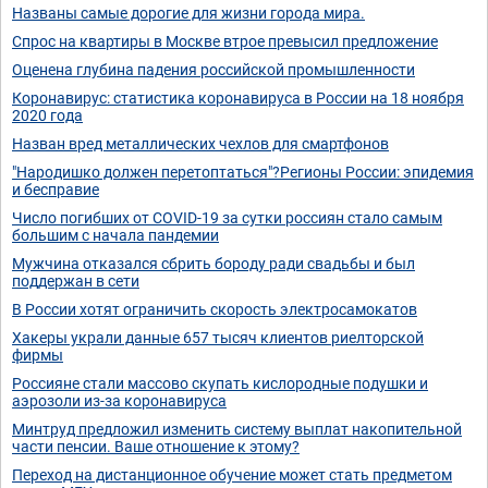
Названы самые дорогие для жизни города мира.
Спрос на квартиры в Москве втрое превысил предложение
Оценена глубина падения российской промышленности
Коронавирус: статистика коронавируса в России на 18 ноября
2020 года
Назван вред металлических чехлов для смартфонов
"Народишко должен перетоптаться"?Регионы России: эпидемия
и бесправие
Число погибших от COVID-19 за сутки россиян стало самым
большим с начала пандемии
Мужчина отказался сбрить бороду ради свадьбы и был
поддержан в сети
В России хотят ограничить скорость электросамокатов
Хакеры украли данные 657 тысяч клиентов риелторской
фирмы
Россияне стали массово скупать кислородные подушки и
аэрозоли из-за коронавируса
Минтруд предложил изменить систему выплат накопительной
части пенсии. Ваше отношение к этому?
Переход на дистанционное обучение может стать предметом