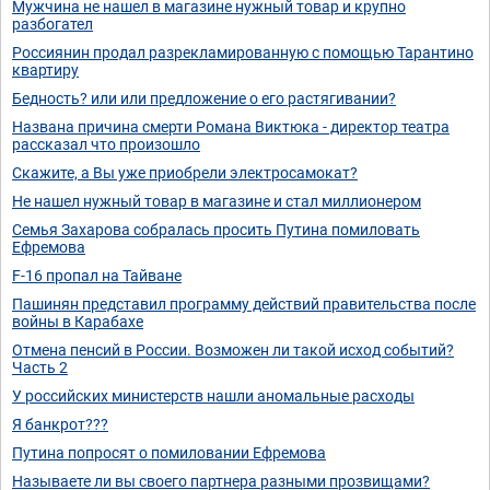
Мужчина не нашел в магазине нужный товар и крупно
разбогател
Россиянин продал разрекламированную с помощью Тарантино
квартиру
Бедность? или или предложение о его растягивании?
Названа причина смерти Романа Виктюка - директор театра
рассказал что произошло
Скажите, а Вы уже приобрели электросамокат?
Не нашел нужный товар в магазине и стал миллионером
Семья Захарова собралась просить Путина помиловать
Ефремова
F-16 пропал на Тайване
Пашинян представил программу действий правительства после
войны в Карабахе
Отмена пенсий в России. Возможен ли такой исход событий?
Часть 2
У российских министерств нашли аномальные расходы
Я банкрот???
Путина попросят о помиловании Ефремова
Называете ли вы своего партнера разными прозвищами?