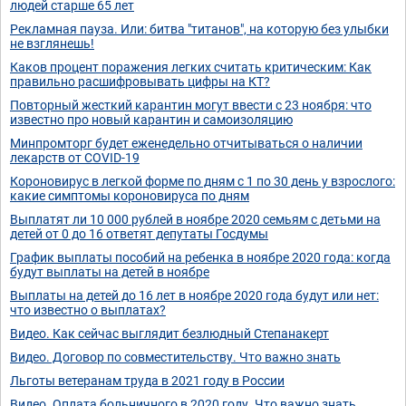
людей старше 65 лет
Рекламная пауза. Или: битва "титанов", на которую без улыбки
не взглянешь!
Каков процент поражения легких считать критическим: Как
правильно расшифровывать цифры на КТ?
Повторный жесткий карантин могут ввести с 23 ноября: что
известно про новый карантин и самоизоляцию
Минпромторг будет еженедельно отчитываться о наличии
лекарств от COVID-19
Короновирус в легкой форме по дням с 1 по 30 день у взрослого:
какие симптомы короновируса по дням
Выплатят ли 10 000 рублей в ноябре 2020 семьям с детьми на
детей от 0 до 16 ответят депутаты Госдумы
График выплаты пособий на ребенка в ноябре 2020 года: когда
будут выплаты на детей в ноябре
Выплаты на детей до 16 лет в ноябре 2020 года будут или нет:
что известно о выплатах?
Видео. Как сейчас выглядит безлюдный Степанакерт
Видео. Договор по совместительству. Что важно знать
Льготы ветеранам труда в 2021 году в России
Видео. Оплата больничного в 2020 году. Что важно знать