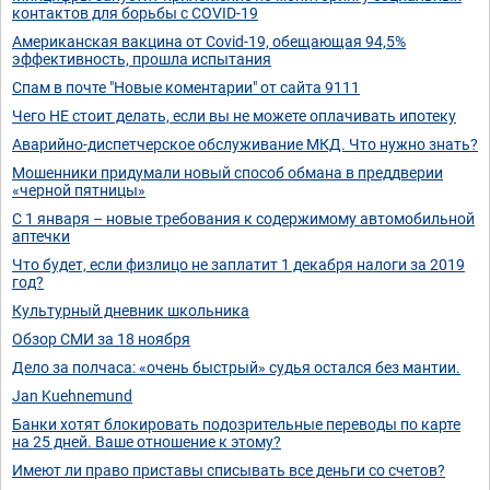
контактов для борьбы с COVID-19
Американская вакцина от Covid-19, обещающая 94,5%
эффективность, прошла испытания
Спам в почте "Новые коментарии" от сайта 9111
Чего НЕ стоит делать, если вы не можете оплачивать ипотеку
Аварийно-диспетчерское обслуживание МКД. Что нужно знать?
Мошенники придумали новый способ обмана в преддверии
«черной пятницы»
С 1 января – новые требования к содержимому автомобильной
аптечки
Что будет, если физлицо не заплатит 1 декабря налоги за 2019
год?
Культурный дневник школьника
Обзор СМИ за 18 ноября
Дело за полчаса: «очень быстрый» судья остался без мантии.
Jan Kuehnemund
Банки хотят блокировать подозрительные переводы по карте
на 25 дней. Ваше отношение к этому?
Имеют ли право приставы списывать все деньги со счетов?