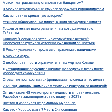
А стоит ли гражданину становиться банкротом?
В Москве отмечено 4 216 случаев заражения коронавирусом
Как исправить кредитную историю?
Утяшева обнажилась на пляже, а Воля плюхнулся в шпагат
Госдеп отменяет все ограничения на сотрудничество с
Тайванем
Кошмар! "Россия обязательно столкнётся с Китаем":
Пророчества русского историка уже начали сбываться
В России усилили контроль за операциями с наличными
А оно нам надо?
О необоснованности ограничительных мер при Ковиде...
Дистанционное обучение в школах, колледжах и вузах после
новогодних каникул 2021
Страшные последствия цифровизации человека и что делать.
2021 год. Январь. Внимание !! Усиление контроля за наличкой!
Оптимизация 45 министерств и ведомств в правительстве.
Разработка законопроектов по плану на 2021 г.
Вот так я избавился от домашних муравьёв.
Как это - "хорошо жить"? Часть 2-я, основная