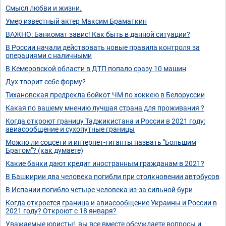
Смысл любви и жизни.
Умер известный актер Максим Браматкин
ВАЖНО: Банкомат завис! Как быть в данной ситуации?
В России начали действовать новые правила контроля за
операциями с наличными
В Кемеровской области в ДТП попало сразу 10 машин
Дух творит себе форму?
Тихановская предрекла бойкот ЧМ по хоккею в Белоруссии
Какая по вашему мнению лучшая страна для проживания ?
Когда откроют границу Таджикистана и России в 2021 году:
авиасообщение и сухопутные границы
Можно ли соцсети и интернет-гиганты назвать "Большим
Братом"? (как думаете)
Какие банки дают кредит иностранным гражданам в 2021?
В Башкирии два человека погибли при столкновении автобусов
В Испании погибло четыре человека из-за сильной бури
Когда откроется граница и авиасообщение Украины и России в
2021 году? Откроют с 18 января?
Уважаемые юристы!, вы все вместе обсуждаете вопросы и