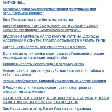
МАГАЗИНЫ...
МегаФон сделал внутрисетевые звонки доступными при
отрицательном балансе
Весь Пакистан остался без электричества
Алексей Маслов. Китай не пускает ВОЗ и ученых в Ухань?
Неужели, это правда? Биологическое оружие?..
ЭРДОГАН И МЕРКЕЛЬ НАГЛО КИНУЛИ ПУТИНА. ДОХОДЫ
НАСЕЛЕНИЯ РУХНУЛИ. ТРАМПА ОТЗЫВАЮТ В КРЕМЛЬ_ГНПБ
Когда Вы улыбаетесь, мир улыбается Вам в ответ?
Долететь до лунки: семья вице-премьера Голиковой спускает
миллиарды на испанские гольф-клубы
Хорошая новость Нового года / Владимир Филин
Новые правила торговли устройствами нагревания табака и
табачных стиков
Реванш глобалистов. Мировой концлагерь на костях Америки
В России вступили в силу новые правила контроля за
операциями с наличными
ПУТИН ПРОСТИЛ ВСЕМ ДОЛГИ! ЗАХАРОВА С БОДУНА. ДОРОГИ
НА ФОТОШОПЕ. КАТЯКОВ ОБДЕЛАЛСЯ_ГНПБ
Ким Кардашьян и репер Канье Уэст на грани развода