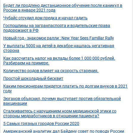
Будет ли продлено дистанционное обучение после каникул в
России в январе 2021 года
Чубайс отсудил дом предка и начал гадить
Госпошлины на загранпаспорта и водительские права
подорожают в РФ
Новый год - знакомое ралли : New Year Sees Familiar Rally
У выплаты 5000 на детей в декабре нашлась негативная
сторона
Как рассчитать налог на вклады более 1 000 000 рублей.
Разбираем на примере.
Количество родов влияет на скорость старения.
Простой шоколадный бисквит
Каким пенсионерам придется платить по долгам внуков в 2021
году
Зюганов объяснил, почему выступает против обязательной
вакцинации
Сталкиваетесь с нарушением норм медицинской этики со
стороны медработников в отношении пациента?
5 Самых грязных городов России 2020
Американский аналитик дал Байдену совет по поводу России