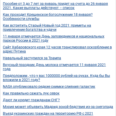
Пособие от 3 до 7 лет за январь придет на счета до 26 января
2021. Какие выплаты действуют – список
Как проходит Крещенское богослужение 18 января?
Особенности службы
Как встретить Старый Новый год 2021: приметы на
привлечение богатства и удачи
11 января отмечается День заповедников и национальных
парков России в 2021 году
Сайт Хабаровского края 12 часов транслировал оскорбление в
адрес Путина
Навальный заступился за Трампа
Вкусный праздник День молока отмечается 11 января 2021
года
Предположим , что у вас 1000000 рублей на руках. Куда бы Вы
вложили в 2021 году?
NASA опубликовало редкие снимки слияния галактик
Как правильно сажать лук севок
Дают ли кредит гражданам СНГ?
Мэрия может объявить Мадрид зоной бедствия из-за снегопада
Въезд украинских граждан на территорию РФ с 2021