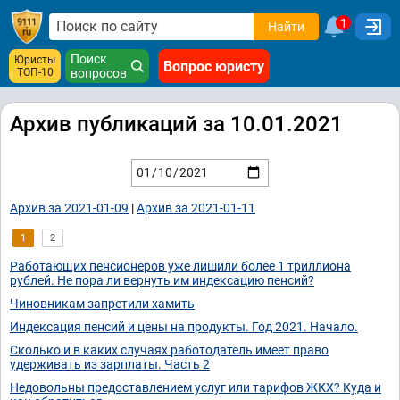
1
Найти
Поиск
Юристы
Вопрос юристу
ТОП-10
вопросов
Архив публикаций за 10.01.2021
Архив за 2021-01-09
|
Архив за 2021-01-11
1
2
Работающих пенсионеров уже лишили более 1 триллиона
рублей. Не пора ли вернуть им индексацию пенсий?
Чиновникам запретили хамить
Индексация пенсий и цены на продукты. Год 2021. Начало.
Сколько и в каких случаях работодатель имеет право
удерживать из зарплаты. Часть 2
Недовольны предоставлением услуг или тарифов ЖКХ? Куда и