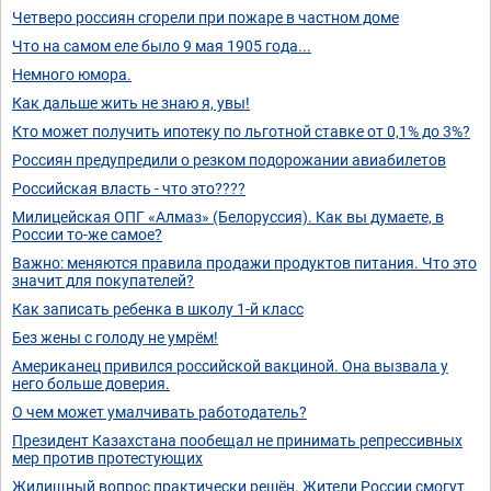
Четверо россиян сгорели при пожаре в частном доме
Что на самом еле было 9 мая 1905 года...
Немного юмора.
Как дальше жить не знаю я, увы!
Кто может получить ипотеку по льготной ставке от 0,1% до 3%?
Россиян предупредили о резком подорожании авиабилетов
Российская власть - что это????
Милицейская ОПГ «Алмаз» (Белоруссия). Как вы думаете, в
России то-же самое?
Важно: меняются правила продажи продуктов питания. Что это
значит для покупателей?
Как записать ребенка в школу 1-й класс
Без жены с голоду не умрём!
Американец привился российской вакциной. Она вызвала у
него больше доверия.
О чем может умалчивать работодатель?
Президент Казахстана пообещал не принимать репрессивных
мер против протестующих
Жилищный вопрос практически решён. Жители России смогут