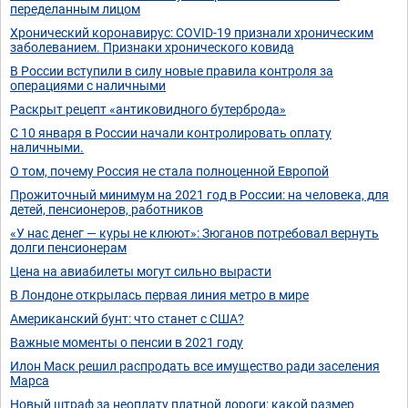
переделанным лицом
Хронический коронавирус: COVID-19 признали хроническим
заболеванием. Признаки хронического ковида
В России вступили в силу новые правила контроля за
операциями с наличными
Раскрыт рецепт «антиковидного бутерброда»
С 10 января в России начали контролировать оплату
наличными.
О том, почему Россия не стала полноценной Европой
Прожиточный минимум на 2021 год в России: на человека, для
детей, пенсионеров, работников
«У нас денег — куры не клюют»: Зюганов потребовал вернуть
долги пенсионерам
Цена на авиабилеты могут сильно вырасти
В Лондоне открылась первая линия метро в мире
Американский бунт: что станет с США?
Важные моменты о пенсии в 2021 году
Илон Маск решил распродать все имущество ради заселения
Марса
Новый штраф за неоплату платной дороги: какой размер