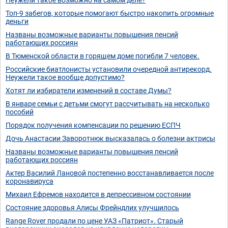
Топ-9 забегов, которые помогают быстро накопить огромные
деньги
Названы возможные варианты повышения пенсий
работающих россиян
В Тюменской области в горящем доме погибли 7 человек.
Российские биатлонисты установили очередной антирекорд.
Неужели такое вообще допустимо?
Хотят ли избиратели изменений в составе Думы?
В январе семьи с детьми смогут рассчитывать на несколько
пособий
Порядок получения компенсации по решению ЕСПЧ
Дочь Анастасии Заворотнюк высказалась о болезни актрисы
Названы возможные варианты повышения пенсий
работающих россиян
Актер Василий Лановой постепенно восстанавливается после
коронавируса
Михаил Ефремов находится в депрессивном состоянии
Состояние здоровья Алисы Фрейндлих улучшилось
Range Rover продали по цене УАЗ «Патриот». Старый