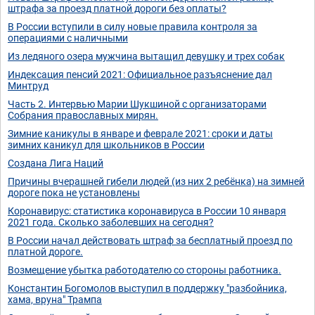
штрафа за проезд платной дороги без оплаты?
В России вступили в силу новые правила контроля за
операциями с наличными
Из ледяного озера мужчина вытащил девушку и трех собак
Индексация пенсий 2021: Официальное разъяснение дал
Минтруд
Часть 2. Интервью Марии Шукшиной с организаторами
Собрания православных мирян.
Зимние каникулы в январе и феврале 2021: сроки и даты
зимних каникул для школьников в России
Создана Лига Наций
Причины вчерашней гибели людей (из них 2 ребёнка) на зимней
дороге пока не установлены
Коронавирус: статистика коронавируса в России 10 января
2021 года. Сколько заболевших на сегодня?
В России начал действовать штраф за бесплатный проезд по
платной дороге.
Возмещение убытка работодателю со стороны работника.
Константин Богомолов выступил в поддержку "разбойника,
хама, вруна" Трампа