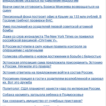
внедорожник оказался на удивление недорогим
Врачи смогли отговорить Бориса Моисеева возвращаться на
сцену
Пенсионный фонд построит офис в Крыму за 133 млн рублей. В
Госдуме требуют проверки ФАС.
Умер последний из создателей первой советской атомной
бомбы
Даже со слов журналиста The New York Times он привился
российской вакциной «Спутник V».
В России вступили в силу новые правила контроля за
операциями с наличными
Голикова объявила о новом достижении в борьбе с бедностью
Эстонская оппозиция сама предложила присоединить Эстонию
к России. Неужели это правда?
Эстония ответила на предложение войти в состав России.
Россиянин пришел в гости к родителям возлюбленной и зарезал
их. Вот это дружба
Политолог: США планирует нанести удар по интересам России.
Собака насмерть загрызла ребенка в Подмосковье
Как сохранить имущество от судебных приставов?