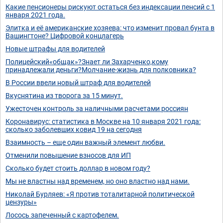
Какие пенсионеры рискуют остаться без индексации пенсий с 1
января 2021 года.
Элитка и её американские хозяева: что изменит провал бунта в
Вашингтоне? Цифровой концлагерь
Новые штрафы для водителей
Полицейский«общак»?Знает ли Захарченко,кому
принадлежали деньги?Молчание-жизнь для полковника?
В России ввели новый штраф для водителей
Вкуснятина из творога за 15 минут.
Ужесточен контроль за наличными расчетами россиян
Коронавирус: статистика в Москве на 10 января 2021 года:
сколько заболевших ковид 19 на сегодня
Взаимность – еще один важный элемент любви.
Отменили повышение взносов для ИП
Сколько будет стоить доллар в новом году?
Мы не властны над временем, но оно властно над нами.
Николай Бурляев: «Я против тоталитарной политической
цензуры»
Лосось запеченный с картофелем.