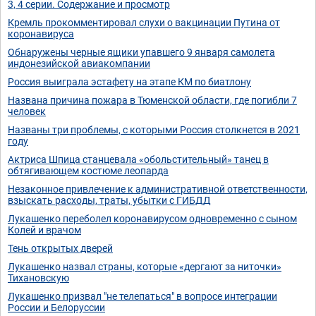
3, 4 серии. Содержание и просмотр
Кремль прокомментировал слухи о вакцинации Путина от
коронавируса
Обнаружены черные ящики упавшего 9 января самолета
индонезийской авиакомпании
Россия выиграла эстафету на этапе КМ по биатлону
Названа причина пожара в Тюменской области, где погибли 7
человек
Названы три проблемы, с которыми Россия столкнется в 2021
году
Актриса Шпица станцевала «обольстительный» танец в
обтягивающем костюме леопарда
Незаконное привлечение к административной ответственности,
взыскать расходы, траты, убытки с ГИБДД
Лукашенко переболел коронавирусом одновременно с сыном
Колей и врачом
Тень открытых дверей
Лукашенко назвал страны, которые «дергают за ниточки»
Тихановскую
Лукашенко призвал "не телепаться" в вопросе интеграции
России и Белоруссии