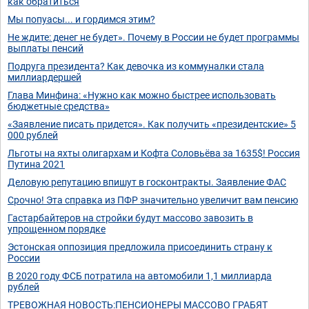
как обратиться
Мы попуасы... и гордимся этим?
Не ждите: денег не будет». Почему в России не будет программы
выплаты пенсий
Подруга президента? Как девочка из коммуналки стала
миллиардершей
Глава Минфина: «Нужно как можно быстрее использовать
бюджетные средства»
«Заявление писать придется». Как получить «президентские» 5
000 рублей
Льготы на яхты олигархам и Кофта Соловьёва за 1635$! Россия
Путина 2021
Деловую репутацию впишут в госконтракты. Заявление ФАС
Срочно! Эта справка из ПФР значительно увеличит вам пенсию
Гастарбайтеров на стройки будут массово завозить в
упрощенном порядке
Эстонская оппозиция предложила присоединить страну к
России
В 2020 году ФСБ потратила на автомобили 1,1 миллиарда
рублей
ТРЕВОЖНАЯ НОВОСТЬ:ПЕНСИОНЕРЫ МАССОВО ГРАБЯТ