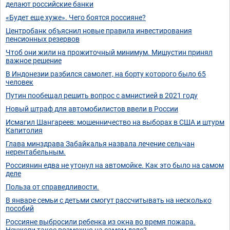
делают российские банки
«Будет еще хуже». Чего боятся россияне?
Центробанк объяснил новые правила инвестирования
пенсионных резервов
Чтоб они жили на прожиточный минимум. Мишустин принял
важное решение
В Индонезии разбился самолет, на борту которого было 65
человек
Путин пообещал решить вопрос с амнистией в 2021 году
Новый штраф для автомобилистов ввели в России
Исмагил Шангареев: мошенничество на выборах в США и штурм
Капитолия
Глава минздрава Забайкалья назвала лечение сельчан
нерентабельным.
Россиянин едва не утонул на автомойке. Как это было на самом
деле
Польза от справедливости.
В январе семьи с детьми смогут рассчитывать на несколько
пособий
Россияне выбросили ребенка из окна во время пожара.
Неужели такое возможно на самом деле?