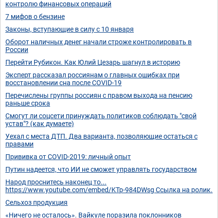
контролю финансовых операций
7 мифов о бензине
Законы, вступающие в силу с 10 января
Оборот наличных денег начали строже контролировать в
России
Перейти Рубикон. Как Юлий Цезарь шагнул в историю
Эксперт рассказал россиянам о главных ошибках при
восстановлении сна после COVID-19
Перечислены группы россиян с правом выхода на пенсию
раньше срока
Смогут ли соцсети принуждать политиков соблюдать "свой
устав"? (как думаете)
Уехал с места ДТП. Два варианта, позволяющие остаться с
правами
Прививка от COVID-2019: личный опыт
Путин надеется, что ИИ не сможет управлять государством
Народ проснитесь наконец то...
https://www.youtube.com/embed/KTp-984DWsg Ссылка на ролик.
Сельхоз продукция
«Ничего не осталось». Вайкуле поразила поклонников