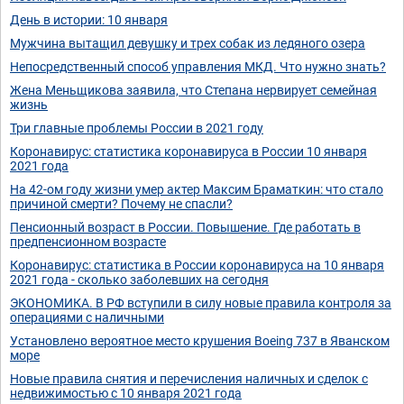
День в истории: 10 января
Мужчина вытащил девушку и трех собак из ледяного озера
Непосредственный способ управления МКД. Что нужно знать?
Жена Меньщикова заявила, что Степана нервирует семейная
жизнь
Три главные проблемы России в 2021 году
Коронавирус: статистика коронавируса в России 10 января
2021 года
На 42-ом году жизни умер актер Максим Браматкин: что стало
причиной смерти? Почему не спасли?
Пенсионный возраст в России. Повышение. Где работать в
предпенсионном возрасте
Коронавирус: статистика в России коронавируса на 10 января
2021 года - сколько заболевших на сегодня
ЭКОНОМИКА. В РФ вступили в силу новые правила контроля за
операциями с наличными
Установлено вероятное место крушения Boeing 737 в Яванском
море
Новые правила снятия и перечисления наличных и сделок с
недвижимостью с 10 января 2021 года