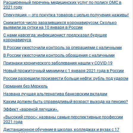
Расширенный перечень медицинских услуг по полису ОМС в
2021 году
Спекуляция — это покупка товаров с целью получения наживы!
Снижается число заразившихся коронавирусом: Сколько
выявили за сутки на 10 января в России
С нами навсегда: инфекционист предсказал будущее
коронавируса
В России ужесточили контроль за операциями с наличными
В России ужесточили контроль обращения с наличными
Признаки хронического заболевания нашли у COVID-19
Новый прожиточный минимум с 1 января 2021 года в России
России разрешили произвести больше нефти: рубль под ударом
Германия без Меркель
Названа лучшая альтернатива банковским вкладам
Каким должен быть справедливый возраст выхода на пенсию?
Эффект «вареной лягушки».
«Высокий спрос»: названы самые перспективные профессии
2021 года
Дистанционное обучение в школах, колледжах и вузах с 17