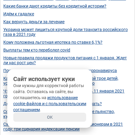
Какие банки дают кредиты без кредитной истории?
Идём к гадалке
Как вернуть деньги за лечение
Украина может лишиться крупной доли транзита российского
газа в 2021 году
Кому положена льготная ипотека по ставке 6,1%?
Выплаты тем кто переболел covid
Новые правила продажи продуктов питания с 1 января. Ждет
ли нас рост цен?
Почему люди умирают от вакцины против коронавируса
Сайт использует куки
Как вы считаете, нужно ли женщине у которой трое детей,
устраиваться на работу? (Если ее супруг рабо
Они нужны для корректной работы
Что можно и нельзя делать в Страшной день 11 января 2021
сайта. Оставаясь на сайте, вы
года
соглашаетесь на
использование
Досрочное погашение кредита: что важно знать?
cookie файлов и с пользовательским
соглашением
.
Советские мультфильмы, пропагандирующие пьянство,
курение, хулиганство и всё, всё, всё !
OK
Схема повышения пенсий работающим пенсионерам в 2021
году: три сценария индексации пенсий