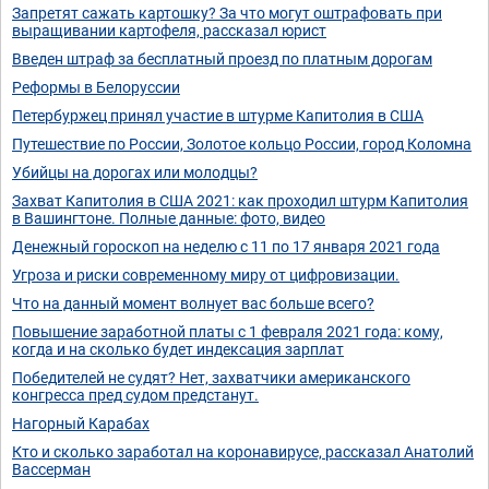
Запретят сажать картошку? За что могут оштрафовать при
выращивании картофеля, рассказал юрист
Введен штраф за бесплатный проезд по платным дорогам
Реформы в Белоруссии
Петербуржец принял участие в штурме Капитолия в США
Путешествие по России, Золотое кольцо России, город Коломна
Убийцы на дорогах или молодцы?
Захват Капитолия в США 2021: как проходил штурм Капитолия
в Вашингтоне. Полные данные: фото, видео
Денежный гороскоп на неделю с 11 по 17 января 2021 года
Угроза и риски современному миру от цифровизации.
Что на данный момент волнует вас больше всего?
Повышение заработной платы с 1 февраля 2021 года: кому,
когда и на сколько будет индексация зарплат
Победителей не судят? Нет, захватчики американского
конгресса пред судом предстанут.
Нагорный Карабах
Кто и сколько заработал на коронавирусе, рассказал Анатолий
Вассерман