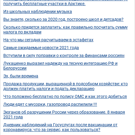
получить бесплатные участки в Арктике.
Из школьных наблюдении музыка
Вы знаете, сколько за 2020 год, построено школ и детсадов?
Сколько придется заплатить: как правильно посчитать сумму
налога по вкладам
На что мы сегодня расчитываем в эстафетах
Самые ожидаемые новости 2021 года
Вступили в силу поправки о контроле за финансами россиян
Лукашенко выразил надежду на тесную интеграцию РФ и
Белоруссии
Эх, были времена
Продажа продукции, выращенной в подсобном хозяйстве: кто
должен платить налоги и подать декларацию
Что положено бесплатно по полису ОМС и как этого добиться
Люди едят с мусорки, газопровод распилили !!!
Зюганов об разрушении России через образование. 8 января
2021 года
Дневник наблюдений на Госуслугах после вакцинации от
коронавируса: что за сервис, как пользоваться?