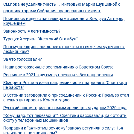
См.пока не удалили❗️Часть 1. Интервью Марии Шукшиной с
организаторами Собрания православных мирян.
Появилось видео с пассажирами самолета Sriwijaya Air перед
крушением
Законность = легитимность?
Турецкий сериал "Жестокий Стамбул"
Почему женщины лояльнее относятся к геям, чем мужчины к
лесбиянкам?
За что голосовали?
Наши восторженные воспоминания о Советском Союзе
Россияне в 2021 году смогут лечиться без направления
Юморист Рожков из-за пандемии чистит парковки: "Счастье, а
не работа"
В Эстонии заговорили о присоединении к России: Премьер стал
спешно цитировать Конституцию
Русский нокаут признан самым зрелищным ударом 2020 года
"Кому надо, тот перезвонит": Скептики рассказали, как отбить
охоту у телефонных мошенников
Поправки к "антиотмывочному" закону вступили в силу: Чья
наличность под прицелом?