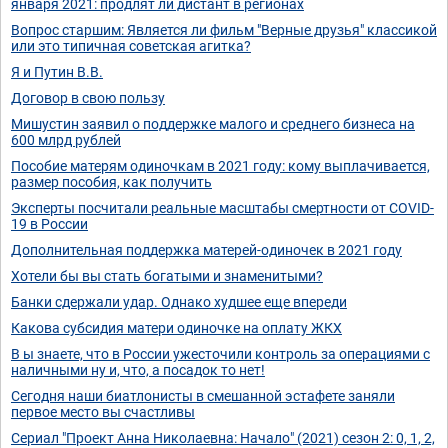
января 2021: продлят ли дистант в регионах
Вопрос старшим: Является ли фильм "Верные друзья" классикой
или это типичная советская агитка?
Я и Путин В.В.
Договор в свою пользу
Мишустин заявил о поддержке малого и среднего бизнеса на
600 млрд рублей
Пособие матерям одиночкам в 2021 году: кому выплачивается,
размер пособия, как получить
Эксперты посчитали реальные масштабы смертности от COVID-
19 в России
Дополнительная поддержка матерей-одиночек в 2021 году
Хотели бы вы стать богатыми и знаменитыми?
Банки сдержали удар. Однако худшее еще впереди
Какова субсидия матери одиночке на оплату ЖКХ
В ы знаете, что в России ужесточили контроль за операциями с
наличными ну и, что, а посадок то нет!
Сегодня наши биатлонисты в смешанной эстафете заняли
первое место вы счастливы
Сериал "Проект Анна Николаевна: Начало" (2021) сезон 2: 0, 1, 2,