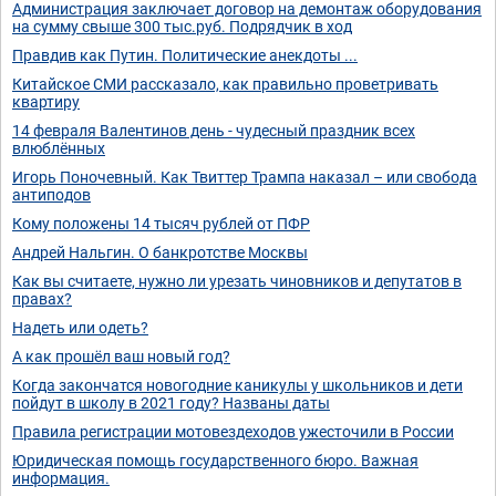
Администрация заключает договор на демонтаж оборудования
на сумму свыше 300 тыс.руб. Подрядчик в ход
Правдив как Путин. Политические анекдоты ...
Китайское СМИ рассказало, как правильно проветривать
квартиру
14 февраля Валентинов день - чудесный праздник всех
влюблённых
Игорь Поночевный. Как Твиттер Трампа наказал – или свобода
антиподов
Кому положены 14 тысяч рублей от ПФР
Андрей Нальгин. О банкротстве Москвы
Как вы считаете, нужно ли урезать чиновников и депутатов в
правах?
Надеть или одеть?
А как прошёл ваш новый год?
Когда закончатся новогодние каникулы у школьников и дети
пойдут в школу в 2021 году? Названы даты
Правила регистрации мотовездеходов ужесточили в России
Юридическая помощь государственного бюро. Важная
информация.