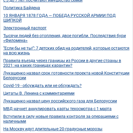
Политика Байдена
10 ЯНВАРЯ 1878 ГОДА — ПОБЕДА РУССКОЙ АРМИИ ПОД
ШИПКОЙ
Электронный паспорт
Тысячи людей без отопления, двое погибли. Последствия бури
«Филомена»
"Если бы не ты!": 7 детских обид на родителей, которые остаются
на всю жизнь
Правила въезда через границы из России в другие страны в
2021: на каких границах карантин?
Лукашенко назвал срок готовности проекта новой Конституции
Белоруссии
Covid-19 - обсуждать или не обсуждать?
Цитаты В. Ленина с комментариями
Лукашенко назвал цену российского газа для Белоруссии
МВД начнет аннулировать карты техосмотра с 1 марта
Вступили в силу новые правила контроля за операциями с
наличными
На Москву идут длительные 20-градусные морозы