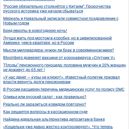
"Россия обязательно столкнётся с Китаем": Пророчества
русского историка уже начали сбываться
Меркель и Навальный записали совместное поздравление с
Новым годом
Бред европы в новогоднюю ночь!
Лучще жить под мостом в коробке, но в цивилизованной
Америке, чем в квартире, но в России
Мысли миллиардера: нужен ли брак в современном мире?
Bloomberg доверяет вакцине от коронавируса «Спутник V»
"Плоды" пенсионного геноцида: половина мужчин и 20% женщин
не доживут до 65 лет !
«У нас денег — куры не клюют!». Известный политик призвал
власти вернуть долги пенсионерам
В России расширен перечень медицинских услуг по полису ОМС
Оливье или русский салат - как правильно?
Реально ли заразиться ковидом повторно?
Как решается вопросы в кассационном суде
Найдена идеальная альтернатива депозитам в банке
«Кошельки уже давно жестко контролируют». Что теперь