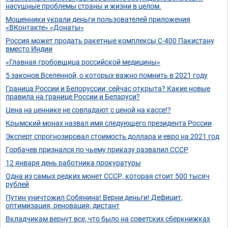
насущные проблемы страны и жизни в целом.
Мошенники украли деньги пользователей приложения
«ВКонтакте» «Донаты»
Россия может продать ракетные комплексы С-400 Пакистану
вместо Индии
«Главная гробовщица российской медицины»
5 законов Вселенной, о которых важно помнить в 2021 году
Граница России и Белоруссии: сейчас открыта? Какие новые
правила на границе России и Беларуси?
Цена на ценнике не совпадают с ценой на кассе!?
Крымский монах назвал имя следующего президента России
Эксперт спрогнозировал стоимость доллара и евро на 2021 год
Горбачев признался по чьему приказу развалил СССР
12 января день работника прокуратуры
Одна из самых редких монет СССР, которая стоит 500 тысяч
рублей
Путин уничтожил Собянина! Верни деньги! Дефицит,
оптимизация, реновация, дистант
Вкладчикам вернут все, что было на советских сберкнижках