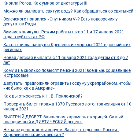
Кирилл Рогов. Как умирают диктатуры !!!
Можно ли выливать святую воду? Как обращаться со святыней
Зеленского привился «Спутником V»? Есть подозрения у
депутатов Рады
Зимние каникулы: Режим работы школ 11 и 17 января 2021
года в субъектах РФ
Какого числа начнутся Крещенские морозы 2021 в российских
регионах
Новая детская выплата с 11 января 2021 года детям от 3 до 7
лет
Кому и на сколько повысят пенсии 2021: военные, социальные
и страховые
Депутаты предложили оградить Госдуму укрепрайоном, чтобы
«не было, как в Америке»
Как вы относитесь к Н. В. Поклонской?
Проверить билет тиража 1370 Русского лото: трансляция от 10
января 2021
БЫСТРЫЙ ДЕСЕРТ: банановая карамель с корицей. Самый
праздничный и ДИЕТИЧЕСКИЙ рецепт!
Не ваше дело, как мы воруем. Закон, что дышло. Россия -
Королевство кривых зеркал ?