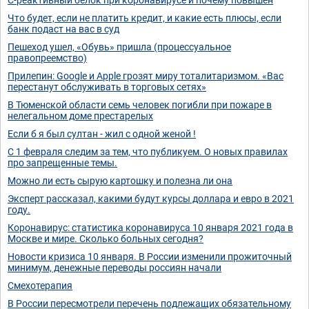
Что будет, если не платить кредит, и какие есть плюсы, если
банк подаст на вас в суд
Пешеход ушел, «Обувь» пришла (процессуальное
правопреемство)
Прилепин: Google и Apple грозят миру тоталитаризмом. «Вас
перестанут обслуживать в торговых сетях»
В Тюменской области семь человек погибли при пожаре в
нелегальном доме престарелых
Если б я был султан - жил с одной женой !
С 1 февраля следим за тем, что публикуем. О новых правилах
про запрещенные темы.
Можно ли есть сырую картошку и полезна ли она
Эксперт рассказал, какими будут курсы доллара и евро в 2021
году.
Коронавирус: статистика коронавируса 10 января 2021 года в
Москве и мире. Сколько больных сегодня?
Новости кризиса 10 января. В России изменили прожиточный
минимум, денежные переводы россиян начали
Смехотерапия
В России пересмотрели перечень подлежащих обязательному