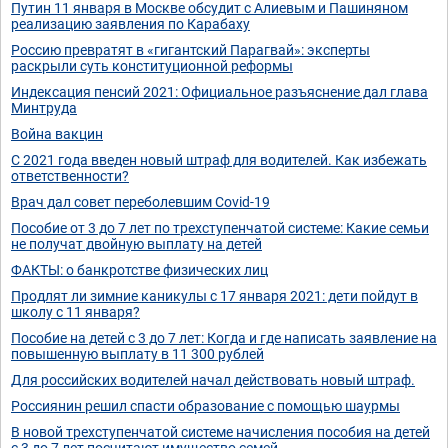
Путин 11 января в Москве обсудит с Алиевым и Пашиняном
реализацию заявления по Карабаху
Россию превратят в «гигантский Парагвай»: эксперты
раскрыли суть конституционной реформы
Индексация пенсий 2021: Официальное разъяснение дал глава
Минтруда
Война вакцин
С 2021 года введен новый штраф для водителей. Как избежать
ответственности?
Врач дал совет переболевшим Covid-19
Пособие от 3 до 7 лет по трехступенчатой системе: Какие семьи
не получат двойную выплату на детей
ФАКТЫ: о банкротстве физических лиц
Продлят ли зимние каникулы с 17 января 2021: дети пойдут в
школу с 11 января?
Пособие на детей с 3 до 7 лет: Когда и где написать заявление на
повышенную выплату в 11 300 рублей
Для российских водителей начал действовать новый штраф.
Россиянин решил спасти образование с помощью шаурмы
В новой трехступенчатой системе начисления пособия на детей
с 3 до 7 лет посчитают имущество семей