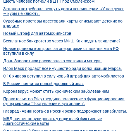
Шесть человек погибли в ДТП под Смоленском
Зюганов потребовал вернуть долги пенсионерам. «У нас денег
— куры не клюют».
Судебные приставы арестовали карты списывают детские по
кридиту
Новый штраф для автомобилистов
Бесплатное банкротство через МФЦ. Как подать заявление?
Новые правила контроля за операциями с наличными в РФ
вступили в силу
Дочь Заворотнюк рассказала о состоянии матери.
Илон Маск продаст все имущество ради колонизации Марса.
С 10 января вступил в силу новый штраф для автомобилистов
В России появится новый дорожный знак
Коронавирус может стать хроническим заболеванием
Правительство РФ утвердило положение о функционировании
супер сервиса "Поступление в вуз онлайн".
Главред «АвиаПорта»: в России резко подорожают авиабилеты.
МВД начнет аннулировать у водителей фиктивные
диагностические карты
С-реактивный белок при коронавирусе и почему повышен