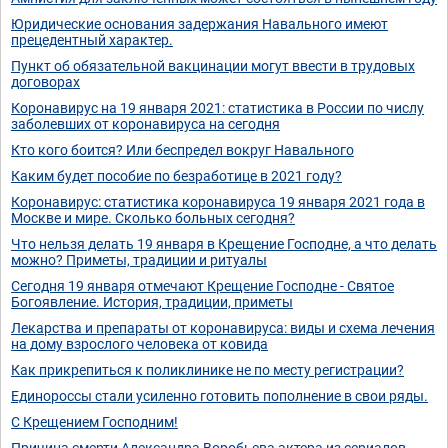
Юридические основания задержания Навального имеют
прецедентный характер.
Пункт об обязательной вакцинации могут ввести в трудовых
договорах
Коронавирус на 19 января 2021: статистика в России по числу
заболевших от коронавируса на сегодня
Кто кого боится? Или беспредел вокруг Навального
Каким будет пособие по безработице в 2021 году?
Коронавирус: статистика коронавируса 19 января 2021 года в
Москве и мире. Сколько больных сегодня?
Что нельзя делать 19 января в Крещение Господне, а что делать
можно? Приметы, традиции и ритуалы
Сегодня 19 января отмечают Крещение Господне - Святое
Богоявление. История, традиции, приметы
Лекарства и препараты от коронавируса: виды и схема лечения
на дому взрослого человека от ковида
Как прикрепиться к поликлинике не по месту регистрации?
Единороссы стали усиленно готовить пополнение в свои ряды.
С Крещением Господним!
Причина смерти Александра Воробьева актера из сериалов