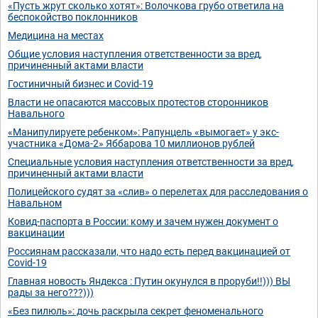
«Пусть жрут сколько хотят»: Волочкова грубо ответила на
беспокойство поклонников
Медицина на местах
Общие условия наступления ответственности за вред,
причиненный актами власти
Гостиничный бизнес и Covid-19
Власти не опасаются массовых протестов сторонников
Навального
«Манипулируете ребенком»: Рапунцель «вымогает» у экс-
участника «Дома-2» Яббарова 10 миллионов рублей
Специальные условия наступления ответственности за вред,
причиненный актами власти
Полицейского судят за «слив» о перелетах для расследования о
Навальном
Ковид-паспорта в России: кому и зачем нужен документ о
вакцинации
Россиянам рассказали, что надо есть перед вакцинацией от
Covid-19
Главная новость Яндекса : Путин окунулся в проруби!!))) ВЫ
рады за него???)))
«Без пилюль»: дочь раскрыла секрет феноменального