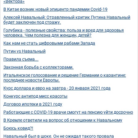
«Вектора»
В Китае возник новый эпицентр пандемии Covid-19
Алексей Навальный: Отравленный критик Путина Навальный
будет заключен под стражу.
Голубика - полезные свойства: польза и вред для здоровья
человека. Чем полезна для женщин, детей?
Как нам не стать цифровыми рабами Запада
Путин vs Навальный
Правила съема...
Законная борьба с коллекторами.
Итальянское голосование и решение Германии о карантине:
последнее новости Европы.
Курс доллара и евро на завтра - 20 января 2021 года
Конкурс антипод мисс красоты
Договор ипотеки в 2021 году
Работающие с COVID-19 врачи смогут на пенсию уйти досрочно
В Кремле ответили на вопрос об отношении к Навальному
Боюсь ковид?!
Навальный был в шоке. Он не ожидал такого провала