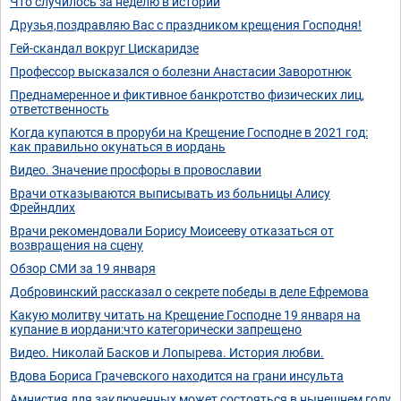
Что случилось за неделю в истории
Друзья,поздравляю Вас с праздником крещения Господня!
Гей-скандал вокруг Цискаридзе
Профессор высказался о болезни Анастасии Заворотнюк
Преднамеренное и фиктивное банкротство физических лиц,
ответственность
Когда купаются в проруби на Крещение Господне в 2021 год:
как правильно окунаться в иордань
Видео. Значение просфоры в провославии
Врачи отказываются выписывать из больницы Алису
Фрейндлих
Врачи рекомендовали Борису Моисееву отказаться от
возвращения на сцену
Обзор СМИ за 19 января
Добровинский рассказал о секрете победы в деле Ефремова
Какую молитву читать на Крещение Господне 19 января на
купание в иордани:что категорически запрещено
Видео. Николай Басков и Лопырева. История любви.
Вдова Бориса Грачевского находится на грани инсульта
Амнистия для заключенных может состояться в нынешнем году