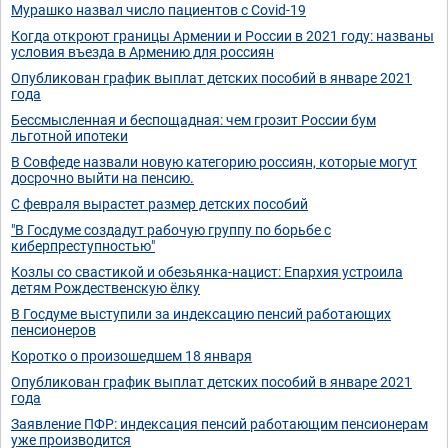
Мурашко назвал число пациентов с Covid-19
Когда откроют границы Армении и России в 2021 году: названы
условия въезда в Армению для россиян
Опубликован график выплат детских пособий в январе 2021
года
Бессмысленная и беспощадная: чем грозит России бум
льготной ипотеки
В Совфеде назвали новую категорию россиян, которые могут
досрочно выйти на пенсию.
С февраля вырастет размер детских пособий
"В Госдуме создадут рабочую группу по борьбе с
киберпреступностью"
Козлы со свастикой и обезьянка-нацист: Епархия устроила
детям Рождественскую ёлку
В Госдуме выступили за индексацию пенсий работающих
пенсионеров
Коротко о произошедшем 18 января
Опубликован график выплат детских пособий в январе 2021
года
Заявление ПФР: индексация пенсий работающим пенсионерам
уже производится