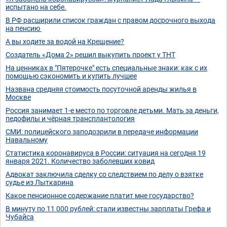
испытано на себе.
В РФ расширили список граждан с правом досрочного выхода
на пенсию
А вы ходите за водой на Крещение?
Создатель «Дома 2» решил выкупить проект у ТНТ
На ценниках в "Пятерочке" есть специальные знаки: как с их
помощью сэкономить и купить лучшее
Названа средняя стоимость посуточной аренды жилья в
Москве
Россия занимает 1-е место по торговле детьми. Мать за деньги,
педофилы и чёрная трансплантология
СМИ: полицейского заподозрили в передаче информации
Навальному
Статистика коронавируса в России: ситуация на сегодня 19
января 2021. Количество заболевших ковид
Адвокат заключила сделку со следствием по делу о взятке
судье из Лыткарина
Какое пенсионное содержание платит мне государство?
В минуту по 11 000 рублей: стали известны зарплаты Грефа и
Чубайса