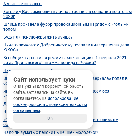
А я вот не согласен
Есть ли у Вас изменения в личной жизни и в сознании по итогам
2020г
Шпица произвела фурор провокационным нарядом с «голым»
топом
Будут ли пенсионеры жить лучше?
Ничего личного: к Добровинскому послали киллера из-за дела
ЮКОСа
Всеобщий карантин и режим самоизоляции с 1 февраля 2021
из-за "британского" штамма ковида в России?
Навальный улетел, но обещал вернуться
Экстремально похудевший артист «Кривого зеркала» попал в
Сайт использует куки
больницу
Они нужны для корректной работы
Ягода арестовал Навального. Это знак нам всем без
сайта. Оставаясь на сайте, вы
исключения?
соглашаетесь на
использование
Дворец Путина. Видео
cookie файлов и с пользовательским
соглашением
.
Что нам еще COVID готовит?
OK
«Очень горжусь»: Сергей Жигунов взорвал Сеть снимком
ослепительной красавицы
Надо ли думать о пенсии нынешней молодежи?