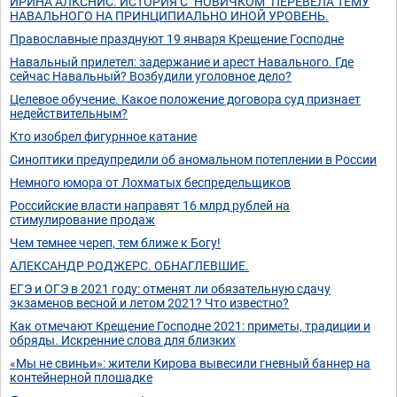
ИРИНА АЛКСНИС. ИСТОРИЯ С "НОВИЧКОМ" ПЕРЕВЕЛА ТЕМУ
НАВАЛЬНОГО НА ПРИНЦИПИАЛЬНО ИНОЙ УРОВЕНЬ.
Православные празднуют 19 января Крещение Господне
Навальный прилетел: задержание и арест Навального. Где
сейчас Навальный? Возбудили уголовное дело?
Целевое обучение. Какое положение договора суд признает
недействительным?
Кто изобрел фигурнное катание
Синоптики предупредили об аномальном потеплении в России
Немного юмора от Лохматых беспредельщиков
Российские власти направят 16 млрд рублей на
стимулирование продаж
Чем темнее череп, тем ближе к Богу!
АЛЕКСАНДР РОДЖЕРС. ОБНАГЛЕВШИЕ.
ЕГЭ и ОГЭ в 2021 году: отменят ли обязательную сдачу
экзаменов весной и летом 2021? Что известно?
Как отмечают Крещение Господне 2021: приметы, традиции и
обряды. Искренние слова для близких
«Мы не свиньи»: жители Кирова вывесили гневный баннер на
контейнерной плошадке