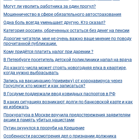
Могут ли уволить работника за один прогул?
Мошенничество в сфере обязательного автострахования
Одна боль всегда уменьшает другую. Кто сказал?
Категория россиян, обреченных остаться без денег на пенсии
Дорогие читатели, мне не очень важно ваше мнение по поводу
прочитанной публикации.
Кому придётся платить налог при дарении ?
В Петербурге посетитель детской поликлиники напал на врача
До какого числа может стоять новогодняя елка в квартире,
когда нужно выбрасывать
Запись на вакцинацию (прививку) от коронавируса через
Госуслуги: кто может и как записаться?
В Госдуме поддержали ввод ковидных паспортов в РФ
В каких ситуациях возникают долги по банковской карте и как
их избежать
Прокуратура в Москве вручила предостережения заявителям
акции в память убитых нацистами
Путин окунулся в проруби на Крещение
Особенности рассмотрения дел о признании должника