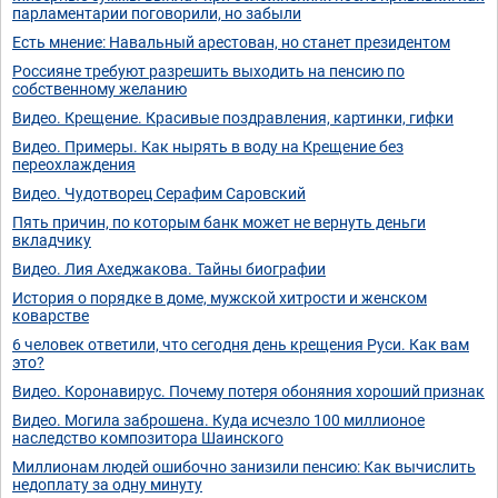
парламентарии поговорили, но забыли
Есть мнение: Навальный арестован, но станет президентом
Россияне требуют разрешить выходить на пенсию по
собственному желанию
Видео. Крещение. Красивые поздравления, картинки, гифки
Видео. Примеры. Как нырять в воду на Крещение без
переохлаждения
Видео. Чудотворец Серафим Саровский
Пять причин, по которым банк может не вернуть деньги
вкладчику
Видео. Лия Ахеджакова. Тайны биографии
История о порядке в доме, мужской хитрости и женском
коварстве
6 человек ответили, что сегодня день крещения Руси. Как вам
это?
Видео. Коронавирус. Почему потеря обоняния хороший признак
Видео. Могила заброшена. Куда исчезло 100 миллионое
наследство композитора Шаинского
Миллионам людей ошибочно занизили пенсию: Как вычислить
недоплату за одну минуту