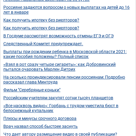
Россияне задаются вопросом о новых выплатах на детей до 16
лет в январе
Как получить ипотеку без риелторов?
Как получить ипотеку без риелторов?
В Госдуме рассмотрят возможность отмены ЕГЭ и ОГЭ
Следственный Комитет предупреждает.
Выплаты при рождении ребенка в Московской области 2021:
какие пособия положены? Полный список
«Взял в рот сразу четыре сигареты»: как Добровинский
пытался очаровать Марлен Дитрих
На сколько проиндексировали пенсии россиянам: Подробно
рассказал глава Минтруда
Фильм "Серебряные коньки"
Российским учителям закупят сотни тысяч планшетов
«Все насквозь видно»: Горбань с трудом уместила бюст в
белоснежный купальник
Плюсы и минусы срочного договора
Врач назвал способ быстрее заснуть
Что дает автору размещение видео в своей публикации?