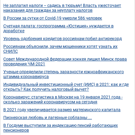
Не заплатил налоги – садись в тюрьму! Власть ужесточает
наказания для граждан за неуплату налогов
В России за сутки от Covid-19 умерли 586 человек
Счетная палата: госпрограмма «Юстиция» нуждается в
доработке
Уровень одобрения кредитов россиянам побил антирекорд
Россиянам объяснили, зачем мошенники хотят узнать их
СНИЛС
Совет Международной федерации хоккея лишил Минск права
проведения ЧМ-2021
Ученые определили степень заразности южноафриканского
штамма коронавируса
Индивидуальный инвестиционный счет (ИИС) в 2021: как и где
открыть? Как получить налоговый вычет?
Коронавирус: статистика в Москве на 19 января 2021 года -
сколько заражений коронавирусом на сегодня
В 2021 году увеличивается размер материнского капитала
Пионерская любовь и лагерные соблазны ...
В Госдуме выступили за индексацию пенсий работающих
пенсионеров