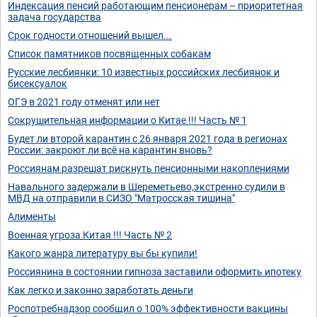
Индексация пенсий работающим пенсионерам – приоритетная
задача государства
Срок годности отношений вышел...
Список памятников посвященных собакам
Русские лесбиянки: 10 известных российских лесбиянок и
бисексуалок
ОГЭ в 2021 году отменят или нет
Сокрушительная информации о Китае !!! Часть № 1
Будет ли второй карантин с 26 января 2021 года в регионах
России: закроют ли всё на карантин вновь?
Россиянам разрешат рискнуть пенсионными накоплениями
Навального задержали в Шереметьево,экстренно судили в
МВД на отправили в СИЗО "Матросская тишина"
Алименты
Военная угроза Китая !!! Часть № 2
Какого жанра литературу вы бы купили!
Россиянина в состоянии гипноза заставили оформить ипотеку
Как легко и законно заработать деньги
Роспотребнадзор сообщил о 100% эффективности вакцины