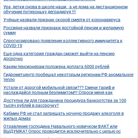
Ура, детки снова в школе наши., а не дома на дистанционном
обучение потихоньку деградируя !!!
Учёные назвали признак скорой смерти от коронавируса
Россияне назвали признаки достойной пенсии и желаемую
сумму
Спрогнозировано появление коллективного иммунитета к
COVID-19
Еще одна категория граждан сможет выйти на пенсию
досрочно
Каким пенсионерам положена доплата 6000 рублей
Гидрометцентр пообещал некоторым регионам РФ аномальное
тепло
Устали от дорогой мобильной связи??? Смени тариф и
наслаждайся полным безлимитом!!! Спроси меня как
Доступна ли для гражданина процедура банкротства за 100
тысяч рублей в рассрочку?
Кабмин РФ не стал запрещать ночную продажу алкоголя в
жилых домах
Отравление господина Навального новичком ФАКТ или
ВЫДУМКА? Опрос проводится исключительно с целью ос