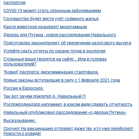
паспортом
COVID-19 может стать сезонным заболеванием
Государство будет вести учёт съёмного жилья
Какое животное называют моногамным
Дворец для Путина - новое расследование Навального
Подготовлен законопроект об увеличении налогового вычета
Успейте сдать отчеты по охране труда и экологии
Странные вещи творятся на сайте... Или в головах
пользователей?
"Ковид"-паспорта: дискриминация стартовала.
Новые законы вступающие в силу с 1 февраля 2021 года
Россия и Евросоюз.
Так вот зачем прилетел А. Навальный !!!
Росприроднадзор напомнил, в каком виде сдавать отчетность
Навальный опубликовал расследование «о дворце Путина»
Высказывание .
Срочно! На вакцинацию отправят даже тех, кто уже переболел!
Новости о ковиде!