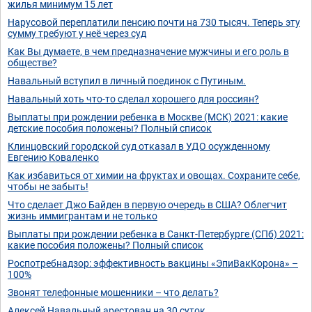
жилья минимум 15 лет
Нарусовой переплатили пенсию почти на 730 тысяч. Теперь эту
сумму требуют у неё через суд
Как Вы думаете, в чем предназначение мужчины и его роль в
обществе?
Навальный вступил в личный поединок с Путиным.
Навальный хоть что-то сделал хорошего для россиян?
Выплаты при рождении ребенка в Москве (МСК) 2021: какие
детские пособия положены? Полный список
Клинцовский городской суд отказал в УДО осужденному
Евгению Коваленко
Как избавиться от химии на фруктах и овощах. Сохраните себе,
чтобы не забыть!
Что сделает Джо Байден в первую очередь в США? Облегчит
жизнь иммигрантам и не только
Выплаты при рождении ребенка в Санкт-Петербурге (СПб) 2021:
какие пособия положены? Полный список
Роспотребнадзор: эффективность вакцины «ЭпиВакКорона» –
100%
Звонят телефонные мошенники – что делать?
Алексей Навальный арестован на 30 суток