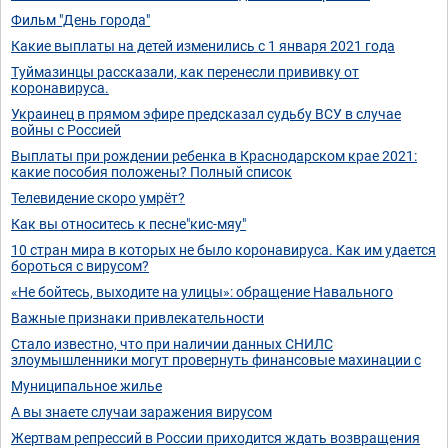
Фильм "День города"
Какие выплаты на детей изменились с 1 января 2021 года
Туймазинцы рассказали, как перенесли прививку от
коронавируса.
Украинец в прямом эфире предсказал судьбу ВСУ в случае
войны с Россией
Выплаты при рождении ребенка в Краснодарском крае 2021:
какие пособия положены? Полный список
Телевидение скоро умрёт?
Как вы относитесь к песне"кис-мяу"
10 стран мира в которых не было коронавируса. Как им удается
бороться с вирусом?
«Не бойтесь, выходите на улицы»: обращение Навального
Важные признаки привлекательности
Стало известно, что при наличии данных СНИЛС
злоумышленники могут провернуть финансовые махинации с
Муниципальное жилье
А вы знаете случаи заражения вирусом
Жертвам репрессий в России приходится ждать возвращения