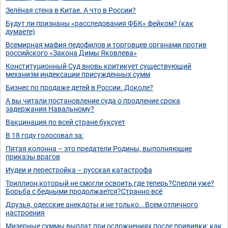
Зелёная стена в Китае. А что в России?
Будут ли признаны «расследования ФБК» фейком? (как
думаете)
Всемирная мафия педофилов и торговцев органами против
российского «Закона Димы Яковлева»
Конституционный Суд вновь критикует существующий
механизм индексации присужденных сумм
Бизнес по продаже детей в России. Доколе?
А вы читали постановление суда о продление срока
задержания Навальному?
Вакцинация по всей стране буксует
В 18 году голосовал за:
Пятая колонна – это предатели Родины, выполняющие
приказы врагов
Иудеи и перестройка – русская катастрофа
Триллион,который не смогли освоить,где теперь?Сперли уже?
Борьба с бедными продолжается?Странно всё
Друзья, одесские анекдоты и не только...Всем отличного
настроения
Мизерные суммы выплат при осложнениях после прививки: как