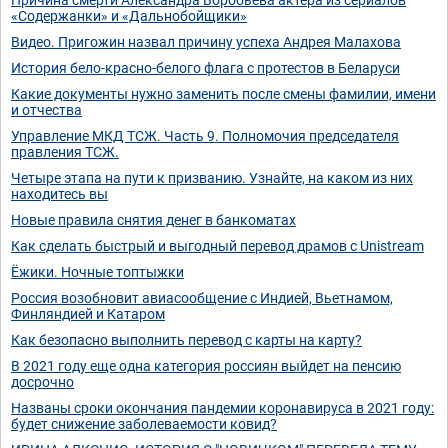
«Содержанки» и «Дальнобойщики»
Видео. Пригожин назвал причину успеха Андрея Малахова
История бело-красно-белого флага с протестов в Беларуси
Какие документы нужно заменить после смены фамилии, имени
и отчества
Управление МКД ТСЖ. Часть 9. Полномочия председателя
правления ТСЖ.
Четыре этапа на пути к призванию. Узнайте, на каком из них
находитесь вы
Новые правила снятия денег в банкоматах
Как сделать быстрый и выгодный перевод драмов с Unistream
Ёжики. Ночные топтыжки
Россия возобновит авиасообщение с Индией, Вьетнамом,
Финляндией и Катаром
Как безопасно выполнить перевод с карты на карту?
В 2021 году еще одна категория россиян выйдет на пенсию
досрочно
Названы сроки окончания пандемии коронавируса в 2021 году:
будет снижение заболеваемости ковид?