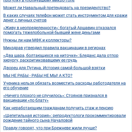
Может ли Навальный претендовать на президентство?
В каких случаях телефон может стать инструментом для кражи
денег с личных счетов
«Живу в неопределенности»: богатый Аршавин отказался
помогать тяжелобольной бывшей жене деньгами
Нужны ли нам МФК и коллекторы?
Минздрав утвердил правила вакцинации в регионах
«Два шара, болтающихся на ниточке»: Бледанс дала отпор
хирургу, раскритиковавшему ее грудь
Дворец для Путина. История самой большой взятки
МЫ НЕ РАБЫ - РАБЫ НЕ МЫ! А КТО?
Ученика нельзя обязать возместить расходы работодателя на
его обучение
«Ничего плохого не случилось»: Стоянов признался в
вакцинации «по блату»
Как неработающим гражданам получить стаж и пенсию
«Щепетильная история»: репродуктологи прокомментировали
рождение тайного сына Началовой
Правду говорят, что при Брежневе жили лучше?