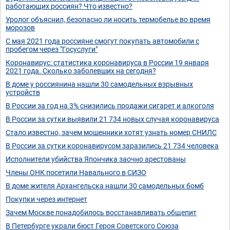
работающих россиян? Что известно?
Уролог объяснил, безопасно ли носить термобелье во время
морозов
С мая 2021 года россияне смогут покупать автомобили с
пробегом через "Госуслуги"
Коронавирус: статистика коронавируса в России 19 января
2021 года. Сколько заболевших на сегодня?
В доме у россиянина нашли 30 самодельных взрывных
устройств
В России за год на 3% снизились продажи сигарет и алкоголя
В России за сутки выявили 21 734 новых случая коронавируса
Стало известно, зачем мошенники хотят узнать номер СНИЛС
В России за сутки коронавирусом заразились 21 734 человека
Исполнители убийства Япончика заочно арестованы
Члены ОНК посетили Навального в СИЗО
В доме жителя Архангельска нашли 30 самодельных бомб
Покупки через интернет
Зачем Москве понадобилось восстанавливать общепит
В Петербурге украли бюст Героя Советского Союза