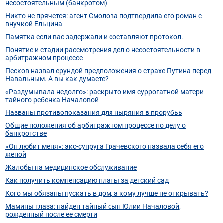
несостоятельным (банкротом)
Никто не прячется: агент Смолова подтвердила его роман с
внучкой Ельцина
Памятка если вас задержали и составляют протокол.
Понятие и стадии рассмотрения дел о несостоятельности в
арбитражном процессе
Песков назвал ерундой предположения о страхе Путина перед
Навальным. А вы как думаете?
«Раздумывала недолго»: раскрыто имя суррогатной матери
тайного ребенка Началовой
Названы противопоказания для ныряния в прорубьь
Общие положения об арбитражном процессе по делу о
банкротстве
«Он любит меня»: экс-супруга Грачевского назвала себя его
женой
Жалобы на медицинское обслуживание
Как получить компенсацию платы за детский сад
Кого мы обязаны пускать в дом, а кому лучше не открывать?
Мамины глаза: найден тайный сын Юлии Началовой,
рожденный после ее смерти