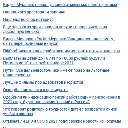
Видео. Мурашко назвал условия отмены масочного режима
Навального арестовали законно!
Наследство,спор,нотариус
Еще одна категория граждан получит право выхода на
досрочную пенсию
Видео. Минздрав РФ М. Мурашко:"Вакцинированные могут
быть переносчиками вируса"
ПФР объяснил, как неработающим получить стаж и выплаты
Выплаты на детей до 16 лет по 10000 рублей: будут ли
Путинские 10 тыс. руб. в январе 2021
Путин: Все дальневосточники имеют право на льготные
авиаперелеты
Лучшие фильмы про адвокатов и юристов
Оскорбление власти и президента
Одобрили ли индексацию пенсий работающим пенсионерам в
2021 году: будет повышение пенсий в России?
Что говорят родители о трудностей детей с возвратом очной
учебы в школах
Отменят ли ЕГЭ и ОГЭ в 2021 году: свежие новости из Госдумы