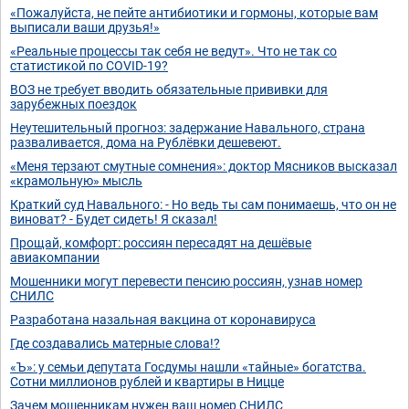
«Пожалуйста, не пейте антибиотики и гормоны, которые вам
выписали ваши друзья!»
«Реальные процессы так себя не ведут». Что не так со
статистикой по COVID-19?
ВОЗ не требует вводить обязательные прививки для
зарубежных поездок
Неутешительный прогноз: задержание Навального, страна
разваливается, дома на Рублёвки дешевеют.
«Меня терзают смутные сомнения»: доктор Мясников высказал
«крамольную» мысль
Краткий суд Навального: - Но ведь ты сам понимаешь, что он не
виноват? - Будет сидеть! Я сказал!
Прощай, комфорт: россиян пересадят на дешёвые
авиакомпании
Мошенники могут перевести пенсию россиян, узнав номер
СНИЛС
Разработана назальная вакцина от коронавируса
Где создавались матерные слова!?
«Ъ»: у семьи депутата Госдумы нашли «тайные» богатства.
Сотни миллионов рублей и квартиры в Ницце
Зачем мошенникам нужен ваш номер СНИЛС