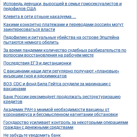
Исповедь девушки, выросшей в семье гомосексуалистов и
педофилов США
Клевета в сети отныне наказуема ...
Какими конкретно платежами и переводами россиян могут
заинтересоваться власти
Педофилию и ритуальные убийства на острове Эпштейна
пытаются немного обелить
За время пандемии количество судебных разбирательств по
вопросам восстановления на рабочем месте
Последствия ЕГЭ и дистанционки
С вакцинами наши дети регулярно получают «плановые»
инъекции гноя и ядохимикатов
ВОЗ, CDC и фонд Била Гейтса осудили за махинации с
вакцинами
Банк России рекомендует продолжать реструктуризацию
кредитов
Академик РАН о мнимой необходимости вакцины от
коронавируса и бессмысленном нагнетании обстановки
Государство усиливает контроль за некоторыми операциями
граждан с денежными средствами
Не забудьте уведомить банк