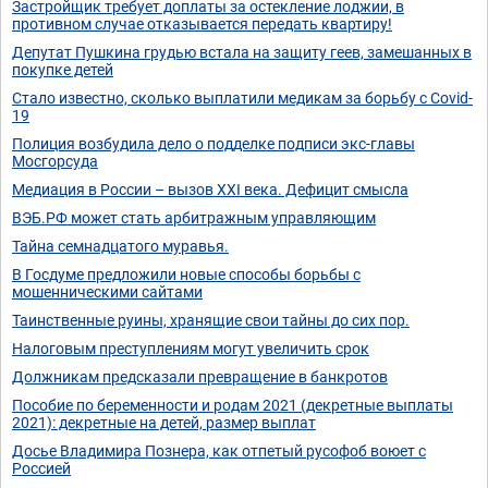
Застройщик требует доплаты за остекление лоджии, в
противном случае отказывается передать квартиру!
Депутат Пушкина грудью встала на защиту геев, замешанных в
покупке детей
Стало известно, сколько выплатили медикам за борьбу с Covid-
19
Полиция возбудила дело о подделке подписи экс-главы
Мосгорсуда
Медиация в России – вызов XXI века. Дефицит смысла
ВЭБ.РФ может стать арбитражным управляющим
Тайна семнадцатого муравья.
В Госдуме предложили новые способы борьбы с
мошенническими сайтами
Таинственные руины, хранящие свои тайны до сих пор.
Налоговым преступлениям могут увеличить срок
Должникам предсказали превращение в банкротов
Пособие по беременности и родам 2021 (декретные выплаты
2021): декретные на детей, размер выплат
Досье Владимира Познера, как отпетый русофоб воюет с
Россией