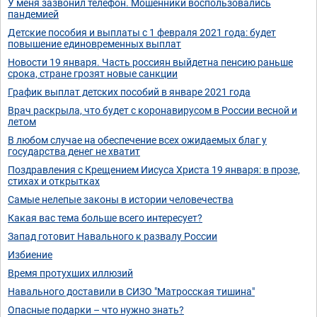
У меня зазвонил телефон. Мошенники воспользовались
пандемией
Детские пособия и выплаты с 1 февраля 2021 года: будет
повышение единовременных выплат
Новости 19 января. Часть россиян выйдетна пенсию раньше
срока, стране грозят новые санкции
График выплат детских пособий в январе 2021 года
Врач раскрыла, что будет с коронавирусом в России весной и
летом
В любом случае на обеспечение всех ожидаемых благ у
государства денег не хватит
Поздравления с Крещением Иисуса Христа 19 января: в прозе,
стихах и открытках
Самые нелепые законы в истории человечества
Какая вас тема больше всего интересует?
Запад готовит Навального к развалу России
Избиение
Время протухших иллюзий
Навального доставили в СИЗО "Матросская тишина"
Опасные подарки – что нужно знать?