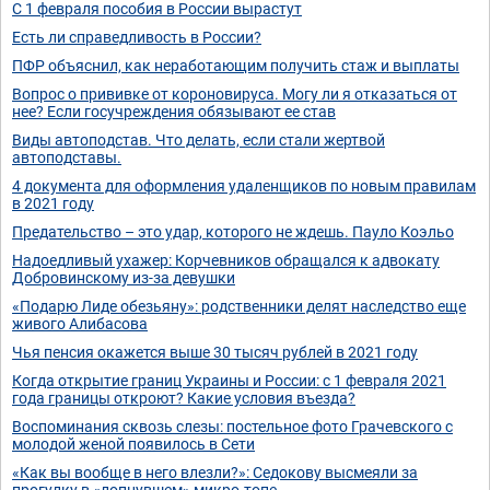
С 1 февраля пособия в России вырастут
Есть ли справедливость в России?
ПФР объяснил, как неработающим получить стаж и выплаты
Вопрос о прививке от короновируса. Могу ли я отказаться от
нее? Если госучреждения обязывают ее став
Виды автоподстав. Что делать, если стали жертвой
автоподставы.
4 документа для оформления удаленщиков по новым правилам
в 2021 году
Предательство – это удар, которого не ждешь. Пауло Коэльо
Надоедливый ухажер: Корчевников обращался к адвокату
Добровинскому из-за девушки
«Подарю Лиде обезьяну»: родственники делят наследство еще
живого Алибасова
Чья пенсия окажется выше 30 тысяч рублей в 2021 году
Когда открытие границ Украины и России: с 1 февраля 2021
года границы откроют? Какие условия въезда?
Воспоминания сквозь слезы: постельное фото Грачевского с
молодой женой появилось в Сети
«Как вы вообще в него влезли?»: Седокову высмеяли за
прогулку в «лопнувшем» микро-топе