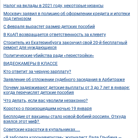
Налог на вклады в 2021 году, некоторые нюансы
Москвич заявил в полицию об оформлении кредита и ипотеки
под гипнозом
С февраля вырастет размер детских пособий
В КоАП возвращается ответственность за клевету
Строитель из Екатеринбурга закончил свой 20-й бесплатный
ремонт для нуждающихся
Политические убийства ради «перестройки»
ВИДЕОКАМЕРЫ В КЛАССЕ
Кто ответит за черную зарплату?
Заявление об отложении судебного заседания в Арбитраже
Почему задерживают детские выплаты от 3 до 7 лет в январе:
когда перечислят детские пособия
Что делать, если вас уволили незаконно?
Коротко о произошедшем ночью 19 января
Бесплодие от вакцины стало новой фобией россиян. Откуда
взялся этот миф?
Советские красотки в купальниках....
«Я заболела коронавирусом»: журналист Лада Глыбина —