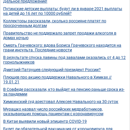
Дельное предложение!
Путинские детские выплаты: будут ли в январе 2021 выплаты
на детей до 16 лет по 10000 рублей?
Коллекторы рассказали, сколько россияне платят по
просроченным долгам
Правительство не поддержало запрет продажи алкоголя в
домах ночью
Смерть Грачевского: вдова Бориса Грачевского находится на
грани инсульта. Последние новости
В результате спуска лавины под завалами оказались от 4 до 12
горнолыжников
Дмитрий Патрушев следующий президент России?
Плющев про акцию подддержки Навального в Химках //
19.01.21
В Совфеде рассказали, кто выйдет на пенсию раньше срока из-
за пандемии
Химкинский суд арестовал Алексея Навального на 30 суток
Мурашко назвал число российских медработников,
оказывающих помощь пациентам с коронавирусом
В Китае выявили новый эпицентр COVID-19
Будет ли обязательной вакцинация от короновируса для