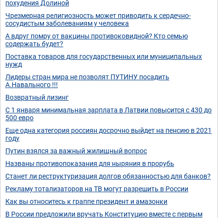
похудения Долиной
Чрезмерная религиозность может приводить к сердечно-
сосудистым заболеваниям у человека
А вдруг помру от вакцины противоковидной? Кто семью
содержать будет?
Поставка товаров для государственных или муниципальных
нужд
Лидеры стран мира не позволят ПУТИНУ посадить
А.Навального !!!
Возвратный лизинг
С 1 января минимальная зарплата в Латвии повысится с 430 до
500 евро
Еще одна категория россиян досрочно выйдет на пенсию в 2021
году
Путин взялся за важный жилищный вопрос
Названы противопоказания для ныряния в прорубь
Станет ли реструктуризация долгов обязанностью для банков?
Рекламу тотализаторов на ТВ могут разрешить в России
Как вы относитесь к граппе президент и амазонки
В России предложили вручать Конституцию вместе с первым