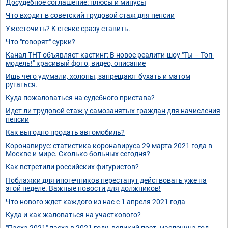
Досудебное соглашение: плюсы и минусы
Что входит в советский трудовой стаж для пенсии
Ужесточить? К стенке сразу ставить.
Что "говорят" сурки?
Канал ТНТ объявляет кастинг: В новое реалити-шоу "Ты – Топ-
модель!" красивый фото, видео, описание
Ишь чего удумали, холопы, запрещают бухать и матом
ругаться.
Куда пожаловаться на судебного пристава?
Идет ли трудовой стаж у самозанятых граждан для начисления
пенсии
Как выгодно продать автомобиль?
Коронавирус: статистика коронавируса 29 марта 2021 года в
Москве и мире. Сколько больных сегодня?
Как встретили российских фигуристов?
Поблажки для ипотечников перестанут действовать уже на
этой неделе. Важные новости для должников!
Что нового ждет каждого из нас с 1 апреля 2021 года
Куда и как жаловаться на участкового?
"Пасха 2021" пасха в 2021 году, великий пост, масленица год,