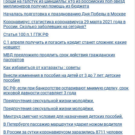
Гроши на галстук из шиншиллы: кто из российских поп-звёзд
миллионеров получил помощь из бюджета
Началась подготовка к празднованию Дня Победы в Москве
Коронавирус: статистика коронавируса 29 марта 2021 года в
России. Сколько заболевших на сегодня?
Статья 100 п.1 ГПК РФ
С 1 апреля получить и погасить кредит станет сложнее: какие
новшест
МВД предложило продлить срок действия гражданских
паспортов
Как избавиться от катаракты : советы
Внесли изменения в пособия на детей от 3 до 7 лет: детские
пособия
ВС РФ: если при банкротстве оспаривают мнимую сделку, срок
исковой давности составляет 3 года
Предпочтения сексуальной жизни молодёжи.
Предпочтения сексуальной жизни молодёжи.
Минтруд смягчил условия для назначения детских пособий.
В Петербурге пассажир маршрутки ударил ножом водителя
В России за сутки коронавирусом заразились 8711 человек