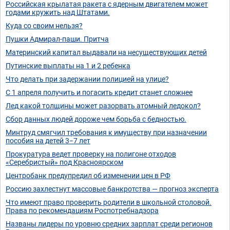
Российская крылатая ракета с ядерным двигателем может
годами кружить над Штатами.
Куда со своим нельзя?
Пушки Адмирал-паши. Притча
Материнский капитал выдавали на несуществующих детей
Путинские выплаты на 1 и 2 ребенка
Что делать при задержании полицией на улице?
С 1 апреля получить и погасить кредит станет сложнее
Лед какой толщины может разорвать атомный ледокол?
Сбор данных людей дороже чем борьба с бедностью.
Минтруд смягчил требования к имуществу при назначении
пособия на детей 3−7 лет
Прокуратура ведет проверку на полигоне отходов
«Серебристый» под Красноярском
Центробанк предупредил об изменении цен в РФ
Россию захлестнут массовые банкротства — прогноз эксперта
Что имеют право проверить родители в школьной столовой.
Права по рекомендациям Роспотребнадзора
Названы лидеры по уровню средних зарплат среди регионов