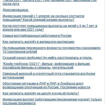
пасхи лета
Дрессировщица.
Индексация пенсий с 1 апреля: на сколько состоится
повышение? Какой средний размер выплаты?
Когда поступят повышенные выплаты на детей с 3 до 7 лет: в
апреле или мае 2021 года?
Самые востребованные работники в России
Как написать жалобу в жилищную инспекцию
На повышении пенсионного возраста государство сэкономило
10 триллионов рублей
Суэцкий канал свободен! Но нефть расстроилась и упала.
"Конёк-горбунок (2021)" - фильм - информация о фильме:
российские фильмы и сериалы, читательский
Северный морской и сухопутный пути становится все более
актуальными
Обострение ситуации в ДНР и ЛНР: в Донбассе ждут
возвращения ополченцев из России. Последние новости
Как написать жалобу на школу и куда её подать?
Индексацию выплат работающим пенсионерам ускорит только
послание президента