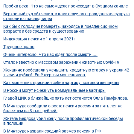
Пробка века. Что на самом деле происходит в Суэцком канале
Верховный суд объяснил, в каких случаях гражданская супруга
становится наследницей
Как бы с голоду не помереть, находясь в предпенсионном
возрасте и без средств к существованию
Индексация пенсии с 1 апреля 2021г.
Трудовое право
Очень интересно. Что нас ждёт после смерти.....
Стало известно о массовом заражении животных Covid-19
Женщине пообещали уменьшить кредитную ставку и украли 42
тысячи рублей. Ещё жертвы мошенников.
Как мошенник присвоил себе квартиру пожилой женщины
В России могут исчезнуть коммунальные квартиры
Главой ЦИК в ближайшие пять лет останется Элла Памфилова.
В Минтруде сообщили о росте пенсии россиян за пять лет на
более чем на 3 тыс. рублей.
Житель Бердска убил жену после профилактической беседы
в полиции
В Минтруде назвали средний размер пенсии в РФ