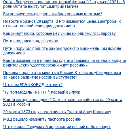
Остап Бендер возвращается, новый фильм "12 стульев" 2021г. В
роли Остапа выступит Дмитрий Нагиев
Вы пользуетесь цифровыми банковскими картами?
Новости кризиса 29 марта. В РФ изменятся цены, Центробанк
отменит послабления для должников
Как живут люди, которые не нужны ни одному государству
Путин подписал ряд законов.
Путин поручил принять законопроект о минимальном доходе
должников
Какие изменения в правилах сдачи экзамена на права и выдаче
водительских удостоверений ждут россиян?
Пришла пора что то менять в России.Кто вы по убеждениям и
за какое развитие России выступаете?
Что нам ЕГЭ с КОВИД готовят?
"Ты топ-модель - на ТНТ": первый выпуск
Какой сегодня праздник? Самые важные события на 29 марта
2021 в России
29 марта 1873 году начал писать Толстой Анну Каренину
МВД решило изменить паспорта россиян
Что решила Госдума об индексации пенсий работающих