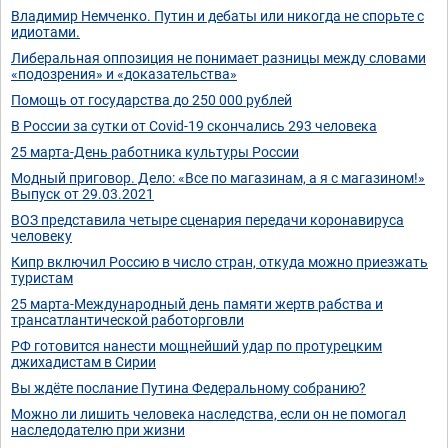
Владимир Немченко. Путин и дебаты или никогда не спорьте с
идиотами.
Либеральная оппозиция не понимает разницы между словами
«подозрения» и «доказательства»
Помощь от государства до 250 000 рублей
В России за сутки от Covid-19 скончались 293 человека
25 марта-День работника культуры России
Модный приговор. Дело: «Все по магазинам, а я с магазином!»
Выпуск от 29.03.2021
ВОЗ представила четыре сценария передачи коронавируса
человеку
Кипр включил Россию в число стран, откуда можно приезжать
туристам
25 марта-Международный день памяти жертв рабства и
трансатлантической работорговли
РФ готовится нанести мощнейший удар по протурецким
джихадистам в Сирии
Вы ждёте послание Путина Федеральному собранию?
Можно ли лишить человека наследства, если он не помогал
наследодателю при жизни