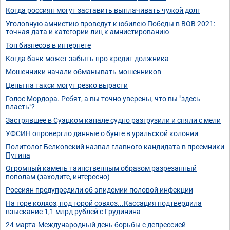
Когда россиян могут заставить выплачивать чужой долг
Уголовную амнистию проведут к юбилею Победы в ВОВ 2021:
точная дата и категории лиц к амнистированию
Топ бизнесов в интернете
Когда банк может забыть про кредит должника
Мошенники начали обманывать мошенников
Цены на такси могут резко вырасти
Голос Мордора. Ребят, а вы точно уверены, что вы "здесь
власть"?
Застрявшее в Суэцком канале судно разгрузили и сняли с мели
УФСИН опровергло данные о бунте в уральской колонии
Политолог Белковский назвал главного кандидата в преемники
Путина
Огромный камень таинственным образом разрезанный
пополам (заходите, интересно)
Россиян предупредили об эпидемии половой инфекции
На горе колхоз, под горой совхоз...Кассация подтвердила
взыскание 1,1 млрд рублей с Грудинина
24 марта-Международный день борьбы с депрессией