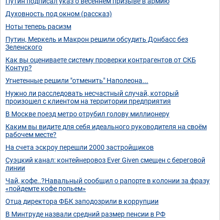
Путин подписал указ о весеннем призыве в армию
Духовность под окном (рассказ)
Ноты теперь расизм
Путин, Меркель и Макрон решили обсудить Донбасс без
Зеленского
Как вы оцениваете систему проверки контрагентов от СКБ
Контур?
Угнетенные решили "отменить" Наполеона...
Нужно ли расследовать несчастный случай, который
произошел с клиентом на территории предприятия
В Москве поезд метро отрубил голову миллионеру
Каким вы видите для себя идеального руководителя на своём
рабочем месте?
На счета эскроу перешли 2000 застройщиков
Суэцкий канал: контейнеровоз Ever Given смещен с береговой
линии
Чай, кофе..?Навальный сообщил о рапорте в колонии за фразу
«пойдемте кофе попьем»
Отца директора ФБК заподозрили в коррупции
В Минтруде назвали средний размер пенсии в РФ