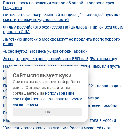
Внесен проект о решении споров об онлайн-товаров через
Госуслуги
Погиб Петр Келлнер - бывший владелец "Эльдорадо": причина
смерти, почему не удалось спасти?
Фильм российского режиссера Найшуллера «Никто» возглавил
прокат в США
Льготную ипотеку в Москве могут не продлить после первого
июля
«Всех неугодных здесь убирают одинаково»
Эксперт допустил рост российского ВВП на 3,5% в этом году
Надо ли лечить Навального и других заключённых, или пусть
они мучаются за свои преступления
Сайт использует куки
Москва переходит на удалёнку
Они нужны для корректной работы
Послание Путина Федеральному собранию 2021: названа дата
сайта. Оставаясь на сайте, вы
обращения Президента в апреле 2021
соглашаетесь на
использование
Российский миллионер погиб в московском метро
cookie файлов и с пользовательским
соглашением
.
В России предложили расширить круг получателей пособий
OK
Бесплатное питание в школе с сентября
Какие законы вступают в силу в апреле 2021 года в России
"Эксперты рассказали, за сколько Россия может уйти от