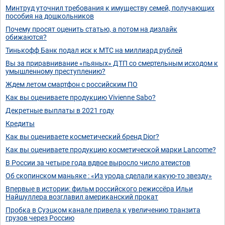
Минтруд уточнил требования к имуществу семей, получающих
пособия на дошкольников
Почему просят оценить статью, а потом на дизлайк
обижаются?
Тинькофф Банк подал иск к МТС на миллиард рублей
Вы за приравнивание «пьяных» ДТП со смертельным исходом к
умышленному преступлению?
Ждем летом смартфон с российским ПО
Как вы оцениваете продукцию Vivienne Sabo?
Декретные выплаты в 2021 году
Кредиты
Как вы оцениваете косметический бренд Dior?
Как вы оцениваете продукцию косметической марки Lancome?
В России за четыре года вдвое выросло число атеистов
Об скопинском маньяке : «Из урода сделали какую-то звезду»
Впервые в истории: фильм российского режиссёра Ильи
Найшуллера возглавил американский прокат
Пробка в Суэцком канале привела к увеличению транзита
грузов через Россию