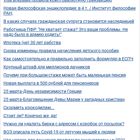
Новая философская энциклопедия: в 4 т. / Институт философии
РАН;
В каких случаях гражданская супруга становится наследницей
Работница ПФР: "Не хватает стажа? Это ваши проблемы. Не
надо было в армию ходить!"
Ипотека (не) 30 лет рабства
Снова изменены правила начисления детского пособия
Как самостоятельно и правильно заполнить формуляр в ЕСПЧ
Крупный штраф для миллионов дачников
Почему при большом стаже может быть маленькая пенсия
Новая выплата в 500 рублей для пенсионеров
25 марта-День независимости Греции
25 марта-Благовещение Девы Марии у западных христиан
Скормить крокодилам...
Стоит ли? Конечно же, да!
Нужно ли удалять бирки с адресом с коробок от посылок?
ВОЗ описала путь Covid-19 от летучих мышей к людям
Что нового для дачников придумали законотворцы в 2021