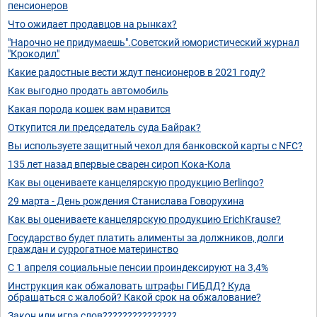
пенсионеров
Что ожидает продавцов на рынках?
"Нарочно не придумаешь".Советский юмористический журнал
"Крокодил"
Какие радостные вести ждут пенсионеров в 2021 году?
Как выгодно продать автомобиль
Какая порода кошек вам нравится
Откупится ли председатель суда Байрак?
Вы используете защитный чехол для банковской карты с NFC?
135 лет назад впервые сварен сироп Кока-Кола
Как вы оцениваете канцелярскую продукцию Berlingo?
29 марта - День рождения Станислава Говорухина
Как вы оцениваете канцелярскую продукцию ErichKrause?
Государство будет платить алименты за должников, долги
граждан и суррогатное материнство
С 1 апреля социальные пенсии проиндексируют на 3,4%
Инструкция как обжаловать штрафы ГИБДД? Куда
обращаться с жалобой? Какой срок на обжалование?
Закон или игра слов???????????????