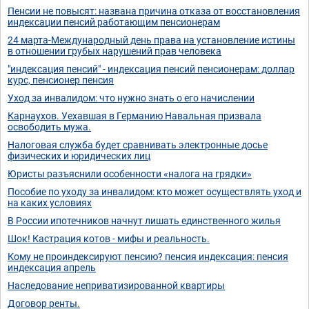
Пенсии не повысят: названа причина отказа от восстановления
индексации пенсий работающим пенсионерам
24 марта-Международный день права на установление истины
в отношении грубых нарушений прав человека
"индексация пенсий" - индексация пенсий пенсионерам: доллар
курс, пенсионер пенсия
Уход за инвалидом: что нужно знать о его начислении
Карнаухов. Уехавшая в Германию Навальная призвала
освободить мужа.
Налоговая служба будет сравнивать электронные досье
физических и юридических лиц
Юристы разъяснили особенности «налога на грядки»
Пособие по уходу за инвалидом: кто может осуществлять уход и
на каких условиях
В России ипотечников начнут лишать единственного жилья
Шок! Кастрация котов - мифы и реальность.
Кому не проиндексируют пенсию? пенсия индексация: пенсия
индексация апрель
Наследование неприватизированной квартиры
Договор ренты.