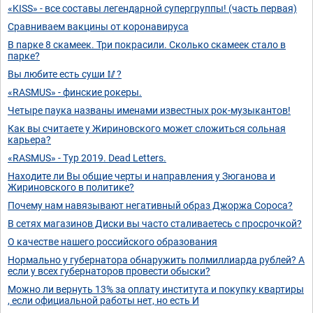
«KISS» - все составы легендарной супергруппы! (часть первая)
Сравниваем вакцины от коронавируса
В парке 8 скамеек. Три покрасили. Сколько скамеек стало в
парке?
Вы любите есть суши 🥢?
«RASMUS» - финские рокеры.
Четыре паука названы именами известных рок-музыкантов!
Как вы считаете у Жириновского может сложиться сольная
карьера?
«RASMUS» - Тур 2019. Dead Letters.
Находите ли Вы общие черты и направления у Зюганова и
Жириновского в политике?
Почему нам навязывают негативный образ Джоржа Сороса?
В сетях магазинов Диски вы часто сталиваетесь с просрочкой?
О качестве нашего российского образования
Нормально у губернатора обнаружить полмиллиарда рублей? А
если у всех губернаторов провести обыски?
Можно ли вернуть 13% за оплату института и покупку квартиры
, если официальной работы нет, но есть И