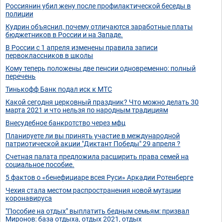
Россиянин убил жену после профилактической беседы в
полиции
Кудрин объяснил, почему отличаются заработные платы
бюджетников в России и на Западе.
В России с 1 апреля изменены правила записи
первоклассников в школы
Кому теперь положены две пенсии одновременно: полный
перечень
Тинькофф Банк подал иск к МТС
Какой сегодня церковный праздник? Что можно делать 30
марта 2021 и что нельзя по народным традициям
Внесудебное банкротство через мфц
Планируете ли вы принять участие в международной
патриотической акции "Диктант Победы" 29 апреля ?
Счетная палата предложила расширить права семей на
социальное пособие.
5 фактов о «бенефициаре всея Руси» Аркадии Ротенберге
Чехия стала местом распространения новой мутации
коронавируса
"Пособие на отдых" выплатить бедным семьям: призвал
Миронов: база отдыха, отдых 2021, отдых