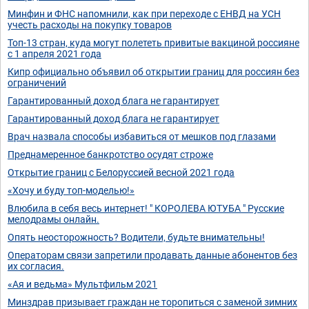
Минфин и ФНС напомнили, как при переходе с ЕНВД на УСН
учесть расходы на покупку товаров
Топ-13 стран, куда могут полететь привитые вакциной россияне
с 1 апреля 2021 года
Кипр официально объявил об открытии границ для россиян без
ограничений
Гарантированный доход блага не гарантирует
Гарантированный доход блага не гарантирует
Врач назвала способы избавиться от мешков под глазами
Преднамеренное банкротство осудят строже
Открытие границ с Белоруссией весной 2021 года
«Хочу и буду топ-моделью!»
Влюбила в себя весь интернет! " КОРОЛЕВА ЮТУБА " Русские
мелодрамы онлайн.
Опять неосторожность? Водители, будьте внимательны!
Операторам связи запретили продавать данные абонентов без
их согласия.
«Ая и ведьма» Мультфильм 2021
Минздрав призывает граждан не торопиться с заменой зимних