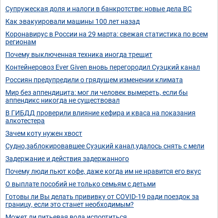
Супружеская доля и налоги в банкротстве: новые дела ВС
Как эвакуировали машины 100 лет назад
Коронавирус в России на 29 марта: свежая статистика по всем
регионам
Почему выключенная техника иногда трещит
Контейнеровоз Ever Given вновь перегородил Суэцкий канал
Россиян предупредили о грядущем изменении климата
Мир без аппендицита: мог ли человек вымереть, если бы
аппендикс никогда не существовал
В ГИБДД проверили влияние кефира и кваса на показания
алкотестера
Зачем коту нужен хвост
Судно,заблокировавшее Суэцкий канал,удалось снять с мели
Задержание и действия задержанного
Почему люди пьют кофе, даже когда им не нравится его вкус
О выплате пособий не только семьям с детьми
Готовы ли Вы делать прививку от COVID-19 ради поездок за
границу, если это станет необходимым?
Может ли питьевая вода испортиться