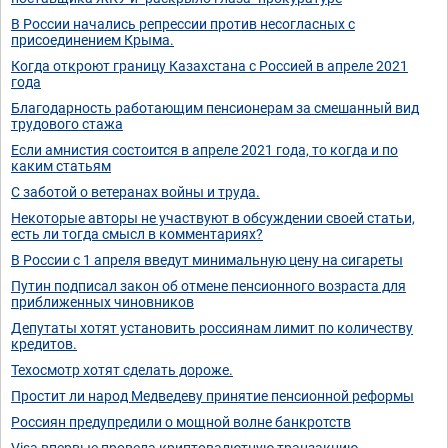
В России начались репрессии против несогласных с
присоединением Крыма.
Когда откроют границу Казахстана с Россией в апреле 2021
года
Благодарность работающим пенсионерам за смешанный вид
трудового стажа
Если амнистия состоится в апреле 2021 года, то когда и по
каким статьям
С заботой о ветеранах войны и труда.
Некоторые авторы не участвуют в обсуждении своей статьи,
есть ли тогда смысл в комментариях?
В России с 1 апреля введут минимальную цену на сигареты
Путин подписал закон об отмене пенсионного возраста для
приближенных чиновников
Депутаты хотят установить россиянам лимит по количеству
кредитов.
Техосмотр хотят сделать дороже.
Простит ли народ Медведеву принятие пенсионной реформы
Россиян предупредили о мощной волне банкротств
Visa впервые провела криптовалютную транзакцию