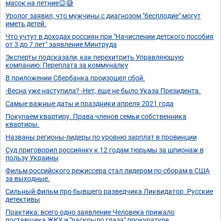
масок на летние😉😅
Уролог заявил, что мужчины с диагнозом "бесплодие" могут
иметь детей.
Что учтут в доходах россиян при "Начислении детского пособия
от 3 до 7 лет" заявление Минтруда
Эксперты подсказали, как перехитрить Управляющую
компанию: Переплата за коммуналку
В приложении Сбербанка произошел сбой.
-Весна уже наступила? -Нет, еще не было Указа Президента.
Самые важные даты и праздники апреля 2021 года
Покупаем квартиру. Права членов семьи собственника
квартиры.
Названы регионы-лидеры по уровню зарплат в провинции
Суд приговорил россиянку к 12 годам тюрьмы за шпионаж в
пользу Украины
Фильм российского режиссера стал лидером по сборам в США
за выходные.
Сильный фильм про бывшего разведчика Ликвидатор. Русские
детективы
Практика: всего одно заявление Человека прижало
поставщика ЖКУ и "раскрыло глаза" прокуратуре