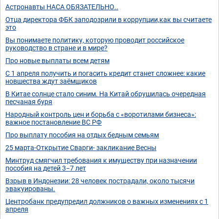
Астронавты НАСА ОБЯЗАТЕЛЬНО..
Отца директора ФБК заподозрили в коррупции,как вы считаете
это
Вы понимаете политику, которую проводит российское
руководство в стране и в мире?
Про новые выплаты всем детям
С 1 апреля получить и погасить кредит станет сложнее: какие
новшества ждут заёмщиков
В Китае солнце стало синим. На Китай обрушилась очередная
песчаная буря
Народный контроль цен и борьба с «воротилами бизнеса»:
важное постановление ВС РФ
Про выплату пособия на отдых бедным семьям
25 марта-Открытие Сварги- закликание Весны
Минтруд смягчил требования к имуществу при назначении
пособия на детей 3−7 лет
Взрыв в Индонезии: 28 человек пострадали, около тысячи
эвакуированы.
Центробанк предупредил должников о важных изменениях с 1
апреля