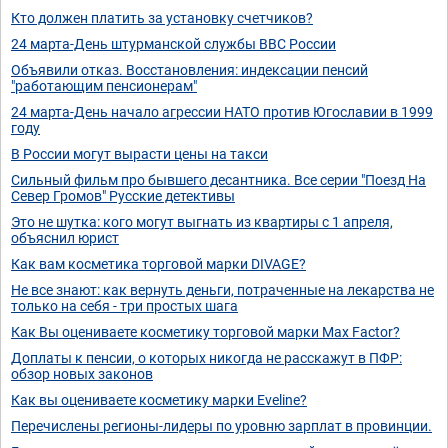
Кто должен платить за установку счетчиков?
24 марта-День штурманской службы ВВС России
Объявили отказ. Восстановления: индексации пенсий
"работающим пенсионерам"
24 марта-День начало агрессии НАТО против Югославии в 1999
году
В России могут вырасти цены на такси
Сильный фильм про бывшего десантника. Все серии "Поезд На
Север Громов" Русские детективы
Это не шутка: кого могут выгнать из квартиры с 1 апреля,
объяснил юрист
Как вам косметика торговой марки DIVAGE?
Не все знают: как вернуть деньги, потраченные на лекарства не
только на себя - три простых шага
Как Вы оцениваете косметику торговой марки Max Factor?
Доплаты к пенсии, о которых никогда не расскажут в ПФР:
обзор новых законов
Как вы оцениваете косметику марки Eveline?
Перечислены регионы-лидеры по уровню зарплат в провинции.