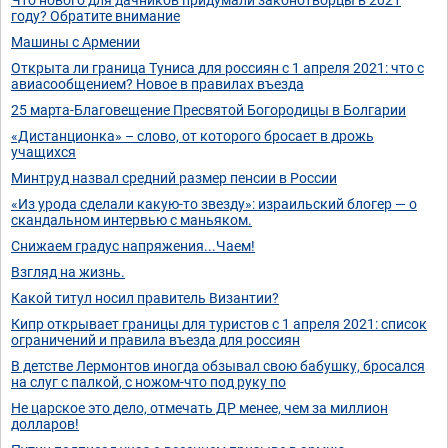
году? Обратите внимание
Машины с Армении
Открыта ли граница Туниса для россиян с 1 апреля 2021: что с
авиасообщением? Новое в правилах въезда
25 марта-Благовещение Пресвятой Богородицы в Болгарии
«Дистанционка» – слово, от которого бросает в дрожь
учащихся
Минтруд назвал средний размер пенсии в России
«Из урода сделали какую-то звезду»: израильский блогер — о
скандальном интервью с маньяком.
Снижаем градус напряжения...Чаем!
Взгляд на жизнь.
Какой титул носил правитель Византии?
Кипр открывает границы для туристов с 1 апреля 2021: список
ограничений и правила въезда для россиян
В детстве Лермонтов иногда обзывал свою бабушку, бросался
на слуг с палкой, с ножом-что под руку по
Не царское это дело, отмечать ДР менее, чем за миллион
долларов!