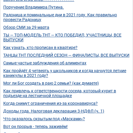
Поручение Владимира Путина.
Радоница и поминальные дни в 2021 году. Как правильно
провести Радоницу
Обзор СМИ за 29 марта
ТЫ — ТОП-МОДЕЛЬ ТНТ — КТО ПОБЕДИЛ, УЧАСТНИЦЫ, ВСЕ
ВЫПУСКИ
Как узнать, кто прописан в квартире?
ТАНЦЫ ТНТ ПОСЛЕДНИЙ СЕЗОН — ФИНАЛИСТЫ, ВСЕ ВЫПУСКИ
Самые частые заблуждения об алиментах
Как пройдёт 4 четверть у школьников и когда начнутся летние
каникулы в 2021 году?
Мог ли Бог создать в раю 2 семьи? (как думаете)
Как привлечь к ответственности соседа, который курит в
подъезде на лестничной площадке
Когда снимут ограничения из-за коронавируса?
Доходы года. Налоговая декларация 3-НДФЛ (ч. 1)
Что оказалось скрытым под «Масками»?
Вот он прорыв - теперь заживём!