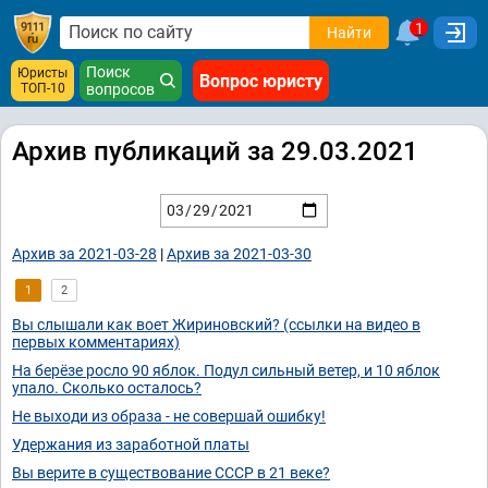
1
Найти
Поиск
Юристы
Вопрос юристу
ТОП-10
вопросов
Архив публикаций за 29.03.2021
Архив за 2021-03-28
|
Архив за 2021-03-30
1
2
Вы слышали как воет Жириновский? (ссылки на видео в
первых комментариях)
На берёзе росло 90 яблок. Подул сильный ветер, и 10 яблок
упало. Сколько осталось?
Не выходи из образа - не совершай ошибку!
Удержания из заработной платы
Вы верите в существование СССР в 21 веке?