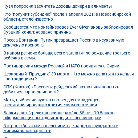
Кузя попросил засчитать доходы дочери в алименты
Кто "получит субсидию" после 1 апреля 2021: в Новосибирской
области, стало известно
Сообщается, что контейнеровоз Ever Given вновь заблокировал
Суэцкий канал: названа причина
Пресса Британии: Путин превращает Россию в неуязвимую
денежную крепость
В каком регионе больше всего заплатят за рождение третьего
ребёнка в семье
Противоречия между Россией и НАТО проявятся в Сирии
Церковный "Праздник" 30 марта - Что можно делать: что нельзя
- по традициям ?
СПК (Колхоз) «Рассвет»: рейдерский захват или попытка
добиться справедливости?
Мать, выбросившую на свалку двух младенцев,
госпитализировали в критическом состоянии
Банки дают "кредит пенсионерам" до 85 лет: 10 банков,
оформляющих выгодные кредиты пенсионерам
5 стран с богатым населением, где народ не нуждается в
минимальной зарплате