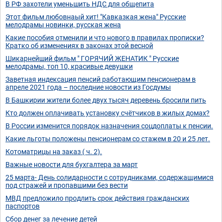
В РФ захотели уменьшить НДС для общепита
Этот фильм любовнаый хит! "Кавказкая жена" Русские
мелодрамы новинки, русская жена
Какие пособия отменили и что нового в правилах прописки?
Кратко об изменениях в законах этой весной
Шикарнейший фильм " ГОРЯЧИЙ ЖЕНАТИК " Русские
мелодрамы, топ 10, красивые девушки
Заветная индексация пенсий работающим пенсионерам в
апреле 2021 года – последние новости из Госдумы
В Башкирии жители более двух тысяч деревень бросили пить
Кто должен оплачивать установку счётчиков в жилых домах?
В России изменится порядок назначения соцдоплаты к пенсии.
Какие льготы положены пенсионерам со стажем в 20 и 25 лет.
Котоматрицы на заказ ( ч. 2).
Важные новости для бухгалтера за март
25 марта- День солидарности с сотрудниками, содержащимися
под стражей и пропавшими без вести
МВД предложило продлить срок действия гражданских
паспортов
Сбор денег за лечение детей