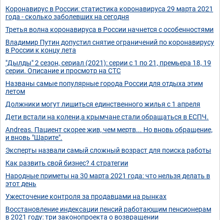
Коронавирус в России: статистика коронавируса 29 марта 2021
года - сколько заболевших на сегодня
Третья волна коронавируса в России начнется с особенностями
Владимир Путин допустил снятие ограничений по коронавирусу
в России к концу лета
"Дылды" 2 сезон, сериал (2021): серии с 1 по 21, премьера 18, 19
серии. Описание и просмотр на СТС
Названы самые популярные города России для отдыха этим
летом
Должники могут лишиться единственного жилья с 1 апреля
Дети встали на колени,а крымчане стали обращаться в ЕСПЧ.
Andreas. Пациент скорее жив, чем мертв... Но вновь обращение,
и вновь "Шарите".
Эксперты назвали самый сложный возраст для поиска работы
Как развить свой бизнес? 4 стратегии
Народные приметы на 30 марта 2021 года: что нельзя делать в
этот день
Ужесточение контроля за продавцами на рынках
Восстановление индексации пенсий работающим пенсионерам
в 2021 году: три законопроекта о возвращении