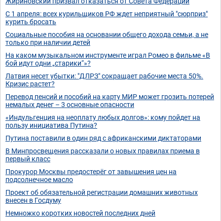
Жириновский призвал отказаться от Совета Федерации
С 1 апреля: всех курильщиков РФ ждет неприятный "сюрприз"
курить бросать
Социальные пособия на основании общего дохода семьи, а не
только при наличии детей
На каком музыкальном инструменте играл Ромео в фильме «В
бой идут одни „старики“»?
Латвия несет убытки: "ДЛРЗ" сокращает рабочие места 50%.
Кризис растет?
Перевод пенсий и пособий на карту МИР может грозить потерей
немалых денег – 3 основные опасности
«Индульгенция на неоплату любых долгов»: кому пойдет на
пользу инициатива Путина?
Путина поставили в один ряд с африканскими диктаторами
В Минпросвещения рассказали о новых правилах приема в
первый класс
Прокурор Москвы предостерёг от завышения цен на
подсолнечное масло
Проект об обязательной регистрации домашних животных
внесен в Госдуму
Немножко коротких новостей последних дней