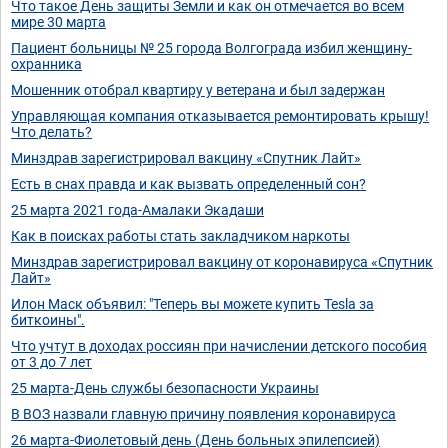
Что такое День защиты Земли и как он отмечается во всем
мире 30 марта
Пациент больницы № 25 города Волгограда избил женщину-
охранника
Мошенник отобрал квартиру у ветерана и был задержан
Управляющая компания отказывается ремонтировать крышу!
Что делать?
Минздрав зарегистрировал вакцину «Спутник Лайт»
Есть в снах правда и как вызвать определенный сон?
25 марта 2021 года-Амалаки Экадаши
Как в поисках работы стать закладчиком наркоты
Минздрав зарегистрировал вакцину от коронавируса «Спутник
Лайт»
Илон Маск объявил: "Теперь вы можете купить Tesla за
биткоины".
Что учтут в доходах россиян при начислении детского пособия
от 3 до 7 лет
25 марта-День службы безопасности Украины
В ВОЗ назвали главную причину появления коронавируса
26 марта-Фиолетовый день (День больных эпилепсией)