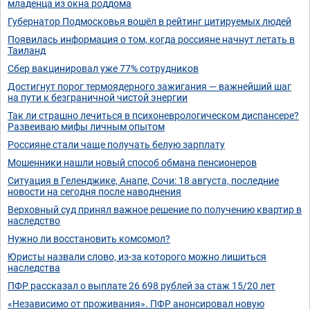
младенца из окна роддома
Губернатор Подмосковья вошёл в рейтинг цитируемых людей
Появилась информация о том, когда россияне начнут летать в
Таиланд
Сбер вакцинировал уже 77% сотрудников
Достигнут порог термоядерного зажигания — важнейший шаг
на пути к безграничной чистой энергии
Так ли страшно лечиться в психоневрологическом диспансере?
Развеиваю мифы личным опытом
Россияне стали чаще получать белую зарплату
Мошенники нашли новый способ обмана пенсионеров
Ситуация в Геленджике, Анапе, Сочи: 18 августа, последние
новости на сегодня после наводнения
Верховный суд принял важное решение по получению квартир в
наследство
Нужно ли восстановить комсомол?
Юристы назвали слово, из-за которого можно лишиться
наследства
ПФР рассказал о выплате 26 698 рублей за стаж 15/20 лет
«Независимо от проживания». ПФР анонсировал новую