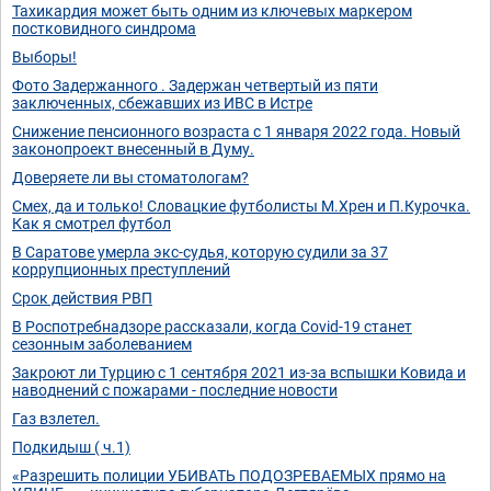
Тахикардия может быть одним из ключевых маркером
постковидного синдрома
Выборы!
Фото Задержанного . Задержан четвертый из пяти
заключенных, сбежавших из ИВС в Истре
Снижение пенсионного возраста с 1 января 2022 года. Новый
законопроект внесенный в Думу.
Доверяете ли вы стоматологам?
Смех, да и только! Словацкие футболисты М.Хрен и П.Курочка.
Как я смотрел футбол
В Саратове умерла экс-судья, которую судили за 37
коррупционных преступлений
Срок действия РВП
В Роспотребнадзоре рассказали, когда Covid-19 станет
сезонным заболеванием
Закроют ли Турцию с 1 сентября 2021 из-за вспышки Ковида и
наводнений с пожарами - последние новости
Газ взлетел.
Подкидыш ( ч.1)
«Разрешить полиции УБИВАТЬ ПОДОЗРЕВАЕМЫХ прямо на