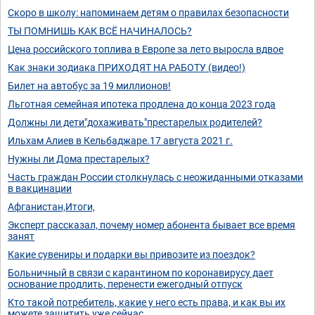
Скоро в школу: напоминаем детям о правилах безопасности
ТЫ ПОМНИШЬ КАК ВСЁ НАЧИНАЛОСЬ?
Цена российского топлива в Европе за лето выросла вдвое
Как знаки зодиака ПРИХОДЯТ НА РАБОТУ (видео!)
Билет на автобус за 19 миллионов!
Льготная семейная ипотека продлена до конца 2023 года
Должны ли дети"дохаживать"престарелых родителей?
Ильхам Алиев в Кельбаджаре.17 августа 2021 г.
Нужны ли Дома престарелых?
Часть граждан России столкнулась с неожиданными отказами
в вакцинации
Афганистан,Итоги,
Эксперт рассказал, почему номер абонента бывает все время
занят
Какие сувениры и подарки вы привозите из поездок?
Больничный в связи с карантином по коронавирусу дает
основание продлить, перенести ежегодный отпуск
Кто такой потребитель, какие у него есть права, и как вы их
можете защитить уже сейчас