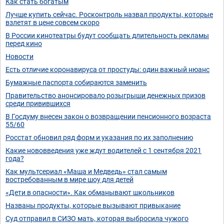
Как стать богатым
Лучше купить сейчас. Росконтроль назвал продукты, которые
взлетят в цене совсем скоро
В России кинотеатры будут сообщать длительность рекламы
перед кино
Новости
Есть отличие коронавируса от простуды: один важный нюанс
Бумажные паспорта собираются заменить
Правительство анонсировало розыгрыши денежных призов
среди привившихся
В Госдуму внесен закон о возвращении пенсионного возраста
55/60
Росстат обновил ряд форм и указания по их заполнению
Какие нововведения уже ждут водителей с 1 сентября 2021
года?
Как мультсериал «Маша и Медведь» стал самым
востребованным в мире шоу для детей
«Дети в опасности». Как обманывают школьников
Названы продукты, которые вызывают привыкание
Суд отправил в СИЗО мать, которая выбросила чужого