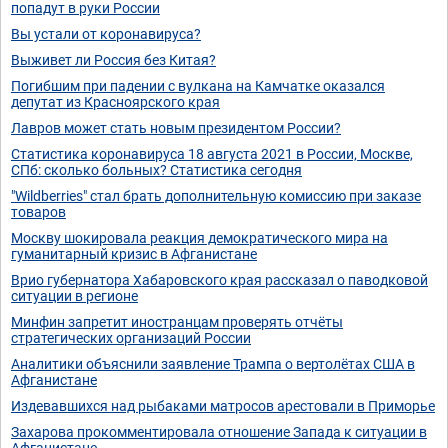
попадут в руки России
Вы устали от коронавируса?
Выживет ли Россия без Китая?
Погибшим при падении с вулкана на Камчатке оказался
депутат из Красноярского края
Лавров может стать новым президентом России?
Статистика коронавируса 18 августа 2021 в России, Москве,
СПб: сколько больных? Статистика сегодня
"Wildberries" стал брать дополнительную комиссию при заказе
товаров
Москву шокировала реакция демократического мира на
гуманитарный кризис в Афганистане
Врио губернатора Хабаровского края рассказал о паводковой
ситуации в регионе
Минфин запретит иностранцам проверять отчёты
стратегических организаций России
Аналитики объяснили заявление Трампа о вертолётах США в
Афганистане
Издевавшихся над рыбаками матросов арестовали в Приморье
Захарова прокомментировала отношение Запада к ситуации в
Афганистане