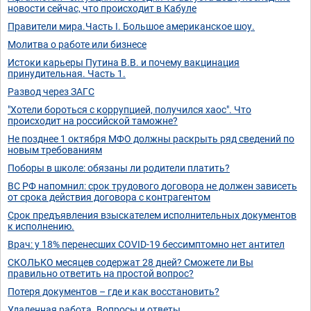
новости сейчас, что происходит в Кабуле
Правители мира.Часть I. Большое американское шоу.
Молитва о работе или бизнесе
Истоки карьеры Путина В.В. и почему вакцинация
принудительная. Часть 1.
Развод через ЗАГС
"Хотели бороться с коррупцией, получился хаос". Что
происходит на российской таможне?
Не позднее 1 октября МФО должны раскрыть ряд сведений по
новым требованиям
Поборы в школе: обязаны ли родители платить?
ВС РФ напомнил: срок трудового договора не должен зависеть
от срока действия договора с контрагентом
Срок предъявления взыскателем исполнительных документов
к исполнению.
Врач: у 18% перенесших COVID-19 бессимптомно нет антител
СКОЛЬКО месяцев содержат 28 дней? Сможете ли Вы
правильно ответить на простой вопрос?
Потеря документов – где и как восстановить?
Удаленная работа. Вопросы и ответы.