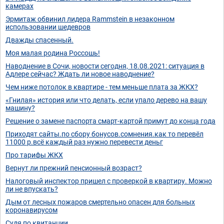
камерах
Эрмитаж обвинил лидера Rammstein в незаконном
использовании шедевров
Дважды спасенный.
Моя малая родина Россошь!
Наводнение в Сочи, новости сегодня, 18.08.2021: ситуация в
Адлере сейчас? Ждать ли новое наводнение?
Чем ниже потолок в квартире - тем меньше плата за ЖКХ?
«Гнилая» история или что делать, если упало дерево на вашу
машину?
Решение о замене паспорта смарт-картой примут до конца года
Приходят сайты.по сбору бонусов.сомнения.как то перевёл
11000 р.всё каждый раз нужно перевести деньг
Про тарифы ЖКХ
Вернут ли прежний пенсионный возраст?
Налоговый инспектор пришел с проверкой в квартиру. Можно
ли не впускать?
Дым от лесных пожаров смертельно опасен для больных
коронавирусом
Судя по квитанции....