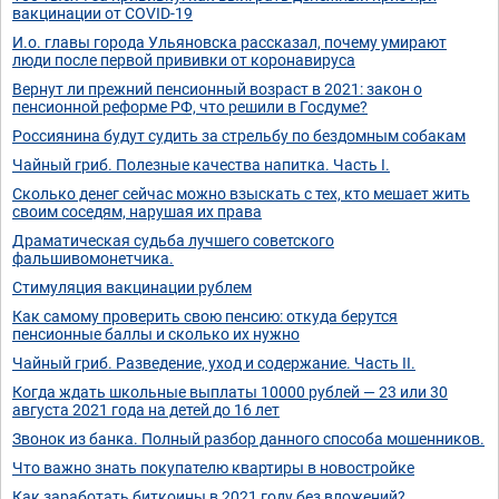
вакцинации от COVID-19
И.о. главы города Ульяновска рассказал, почему умирают
люди после первой прививки от коронавируса
Вернут ли прежний пенсионный возраст в 2021: закон о
пенсионной реформе РФ, что решили в Госдуме?
Россиянина будут судить за стрельбу по бездомным собакам
Чайный гриб. Полезные качества напитка. Часть I.
Сколько денег сейчас можно взыскать с тех, кто мешает жить
своим соседям, нарушая их права
Драматическая судьба лучшего советского
фальшивомонетчика.
Стимуляция вакцинации рублем
Как самому проверить свою пенсию: откуда берутся
пенсионные баллы и сколько их нужно
Чайный гриб. Разведение, уход и содержание. Часть II.
Когда ждать школьные выплаты 10000 рублей — 23 или 30
августа 2021 года на детей до 16 лет
Звонок из банка. Полный разбор данного способа мошенников.
Что важно знать покупателю квартиры в новостройке
Как заработать биткоины в 2021 году без вложений?