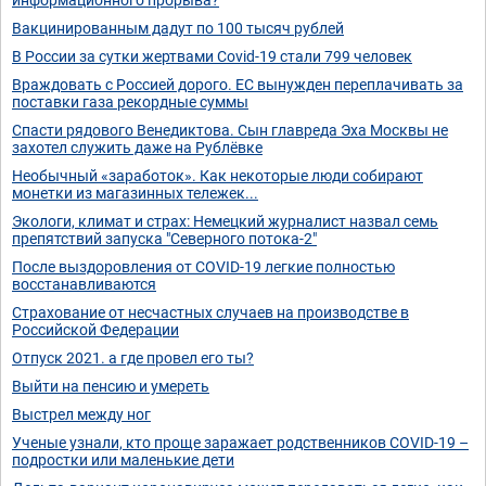
Вакцинированным дадут по 100 тысяч рублей
В России за сутки жертвами Covid-19 стали 799 человек
Враждовать с Россией дорого. ЕС вынужден переплачивать за
поставки газа рекордные суммы
Спасти рядового Венедиктова. Сын главреда Эха Москвы не
захотел служить даже на Рублёвке
Необычный «заработок». Как некоторые люди собирают
монетки из магазинных тележек...
Экологи, климат и страх: Немецкий журналист назвал семь
препятствий запуска "Северного потока-2"
После выздоровления от COVID-19 легкие полностью
восстанавливаются
Страхование от несчастных случаев на производстве в
Российской Федерации
Отпуск 2021. а где провел его ты?
Выйти на пенсию и умереть
Выстрел между ног
Ученые узнали, кто проще заражает родственников COVID-19 –
подростки или маленькие дети