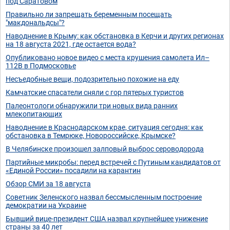
под Саратовом
Правильно ли запрещать беременным посещать
"макдональдсы"?
Наводнение в Крыму: как обстановка в Керчи и других регионах
на 18 августа 2021, где остается вода?
Опубликовано новое видео с места крушения самолета Ил–
112В в Подмосковье
Несъедобные вещи, подозрительно похожие на еду
Камчатские спасатели сняли с гор пятерых туристов
Палеонтологи обнаружили три новых вида ранних
млекопитающих
Наводнение в Краснодарском крае, ситуация сегодня: как
обстановка в Темрюке, Новороссийске, Крымске?
В Челябинске произошел залповый выброс сероводорода
Партийные микробы: перед встречей с Путиным кандидатов от
«Единой России» посадили на карантин
Обзор СМИ за 18 августа
Советник Зеленского назвал бессмысленным построение
демократии на Украине
Бывший вице-президент США назвал крупнейшее унижение
страны за 40 лет