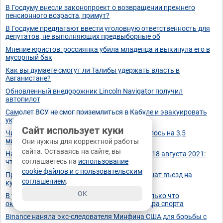
В Госдуму внесли законопроект о возвращении прежнего
пенсионного возраста, примут?
В Госдуме предлагают ввести уголовную ответственность для
депутатов, не выполняющих предвыборные об
Мнение юристов: россиянка убила младенца и выкинула его в
мусорный бак
Как вы думаете смогут ли Талибы удержать власть в
Авганистане?
Обновленный внедорожник Lincoln Navigator получил
автопилот
Самолет ВСУ не смог приземлиться в Кабуле и эвакуировать
украинцев
Сайт использует куки
Число малообеспеченных в России сократилось на 3,5
миллиона человек.
Они нужны для корректной работы
сайта. Оставаясь на сайте, вы
Наводнение в Абхазии, обстановка сегодня, 18 августа 2021:
соглашаетесь на
использование
что делать туристам? Последние новости
cookie файлов и с пользовательским
Привитым «Спутником V» россиянам разрешат въезд на
соглашением
.
курорты Таиланда
OK
В узбекском Карши средь бела дня толпа только что
окончивших школу подростков, убила мастера спорта
Binance наняла экс-следователя Минфина США для борьбы с