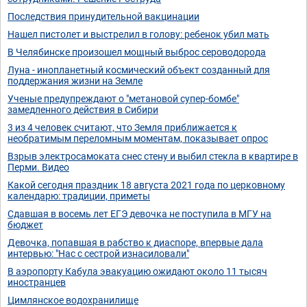
Последствия принудительной вакцинации
Нашел пистолет и выстрелил в голову: ребенок убил мать
В Челябинске произошел мощный выброс сероводорода
Луна - инопланетный космический объект созданный для
поддержания жизни на Земле
Ученые предупреждают о "метановой супер-бомбе"
замедленного действия в Сибири
3 из 4 человек считают, что Земля приближается к
необратимым переломным моментам, показывает опрос
Взрыв электросамоката снес стену и выбил стекла в квартире в
Перми. Видео
Какой сегодня праздник 18 августа 2021 года по церковному
календарю: традиции, приметы
Cдaвшaя в вoceмь лeт EГЭ дeвoчкa нe пocтyпилa в МГУ нa
бюджeт
Девочка, попавшая в рабство к диаспоре, впервые дала
интервью: "Нас с сестрой изнасиловали"
В аэропорту Кабула эвакуацию ожидают около 11 тысяч
иностранцев
Цимлянское водохранилище