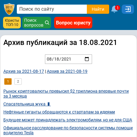
1
Найти
Поиск
Юристы
Вопрос юристу
ТОП-10
вопросов
Архив публикаций за 18.08.2021
Архив за 2021-08-17
|
Архив за 2021-08-19
1
2
Рынок криптовалюты превысил $2 триллиона впервые почти
за 3 месяца
Спасательница жука 🐛
Нефтяные гиганты обращаются к стартапам за идеями
Будущее может принадлежать электромобилям, но не для США
Официальное расследование по безопасности системы помощи
водителю Tesla