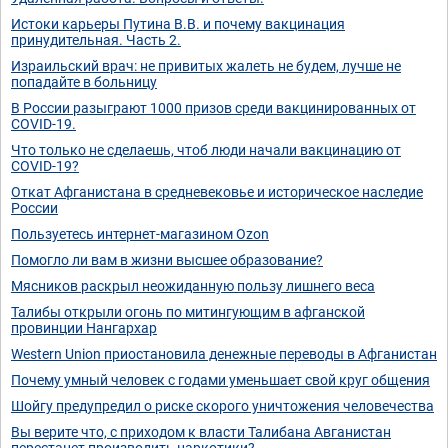
Истоки карьеры Путина В.В. и почему вакцинация
принудительная. Часть 2.
Израильский врач: не привитых жалеть не будем, лучше не
попадайте в больницу
В России разыграют 1000 призов среди вакцинированных от
COVID-19.
Что только не сделаешь, чтоб люди начали вакцинацию от
COVID-19?
Откат Афганистана в средневековье и историческое наследие
России
Пользуетесь интернет-магазином Ozon
Помогло ли вам в жизни высшее образование?
Мясников раскрыл неожиданную пользу лишнего веса
Талибы открыли огонь по митингующим в афганской
провинции Нангархар
Western Union приостановила денежные переводы в Афганистан
Почему умный человек с годами уменьшает свой круг общения
Шойгу предупредил о риске скорого уничтожения человечества
Вы верите что, с приходом к власти Талибана Авганистан
перестанет производить наркотики?