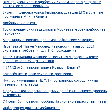
Эксперт усомнился в одобрении Киевом запрета депутатам
контактов с политиками РФ
9 - летняя девочка Алиса Теплякова, сдавшая ЕГЭ в 8 лет , не
поступила в МГУ на бюджет
Любовь как она есть
Троих полицейских задержали в Москве за угрозу подбросить
наркотики
Мэр Ниццы отказался принимать афганских беженцев
Игра "Sea of Thieves" - последние новости на август 2021,
системные требования для ПК, прохождение
Талибы изъявили желание встретиться с представителем
прошлых властей Афганистана
4 944,52 руб. на пропитание в Крыму... Верите?
Как себя вести, если сбил электросамокат
Нужно ли уменьшать НДФЛ иностранному сотруднику на
патенте с начала года
У родившихся во время пандемии детей в США снижен уровень
интеллекта
С 1 сентября повысят пособия: На сколько вырастут выплаты
Информация для автомобилистов!