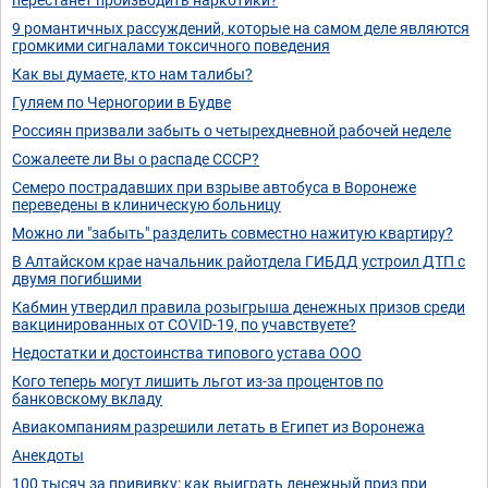
9 романтичных рассуждений, которые на самом деле являются
громкими сигналами токсичного поведения
Как вы думаете, кто нам талибы?
Гуляем по Черногории в Будве
Россиян призвали забыть о четырехдневной рабочей неделе
Сожалеете ли Вы о распаде СССР?
Семеро пострадавших при взрыве автобуса в Воронеже
переведены в клиническую больницу
Можно ли "забыть" разделить совместно нажитую квартиру?
В Алтайском крае начальник райотдела ГИБДД устроил ДТП с
двумя погибшими
Кабмин утвердил правила розыгрыша денежных призов среди
вакцинированных от COVID-19, по учавствуете?
Недостатки и достоинства типового устава ООО
Кого теперь могут лишить льгот из-за процентов по
банковскому вкладу
Авиакомпаниям разрешили летать в Египет из Воронежа
Анекдоты
100 тысяч за прививку: как выиграть денежный приз при