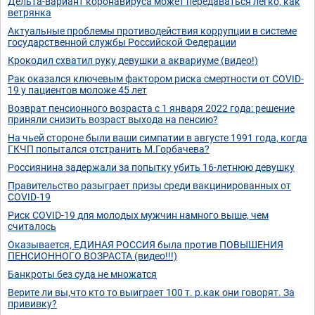
Дельта-вариант коронавируса может передаваться легко, как
ветрянка
Актуальные проблемы противодействия коррупции в системе
государственной службы Российской Федерации
Крокодил схватил руку девушки а аквариуме (видео!)
Рак оказался ключевым фактором риска смертности от COVID-
19 у пациентов моложе 45 лет
Возврат пенсионного возраста с 1 января 2022 года: решение
приняли снизить возраст выхода на пенсию?
На чьей стороне были ваши симпатии в августе 1991 года, когда
ГКЧП попытался отстранить М.Горбачева?
Россиянина задержали за попытку убить 16-летнюю девушку
Правительство разыграет призы среди вакцинированных от
COVID-19
Риск COVID-19 для молодых мужчин намного выше, чем
считалось
Оказывается, ЕДИНАЯ РОССИЯ была против ПОВЫШЕНИЯ
ПЕНСИОННОГО ВОЗРАСТА (видео!!!)
Банкроты без суда не множатся
Верите ли вы,что кто то выиграет 100 т. р.как они говорят. За
прививку?