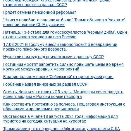
ответственности за развал СССР
Грядет отмена пенсионной реформы?
"Ничего подобного раньше не было": Трамп объявил о "захвате"
военной техники США русскими
Пятница, 13-е стала для гомосексуалистов "чёрным днём". Один
отказ вызвал скандал на всю Россию
17.08.2021 В Госдуму внесли законопроект о возвращении
прежнего пенсионного возраста.
Нужен ли нам суд над причастными к распаду СССР
Гостиницам хотят запретить сильно повышать цены во время
крупных международных мероприятий
В национальном парке "Себежский" откроют музей дров.
Горбачев назвал виновных за развал СССР
Стоять, бояться, готовить QR-коды. Минцифры хочет раздать
всем гражданам России новые паспорта
Как составить претензию за полчаса. Пошаговая инструкция с
образцами и правилами предъявления
Обстановка в Анапе 18 августа 2021 года: информация для
туристов на сегодня, ситуация на курортах
Трамп заявил, что переданные Афганистану вертолеты США