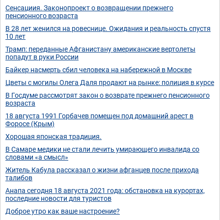
Сенсациия. Законопроект о возвращении прежнего
пенсионного возраста
В 28 лет женился на ровеснице. Ожидания и реальность спустя
10 лет
Трамп: переданные Афганистану американские вертолеты
попадут в руки России
Байкер насмерть сбил человека на набережной в Москве
Цветы с могилы Олега Даля продают на рынке: полиция в курсе
В Госдуме рассмотрят закон о возврате прежнего пенсионного
возраста
18 августа 1991 Горбачев помещен под домашний арест в
Форосе (Крым)
Хорошая японская традиция.
В Самаре медики не стали лечить умирающего инвалида со
словами «а смысл»
Житель Кабула рассказал о жизни афганцев после прихода
талибов
Анапа сегодня 18 августа 2021 года: обстановка на курортах,
последние новости для туристов
Доброе утро как ваше настроение?