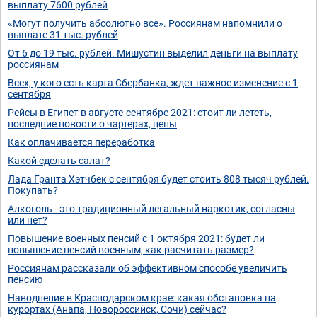
выплату 7600 рублей
«Могут получить абсолютно все». Россиянам напомнили о
выплате 31 тыс. рублей
От 6 до 19 тыс. рублей. Мишустин выделил деньги на выплату
россиянам
Всех, у кого есть карта Сбербанка, ждет важное изменение с 1
сентября
Рейсы в Египет в августе-сентябре 2021: стоит ли лететь,
последние новости о чартерах, цены
Как оплачивается переработка
Какой сделать салат?
Лада Гранта Хэтчбек с сентября будет стоить 808 тысяч рублей.
Покупать?
Алкоголь - это традиционный легальный наркотик, согласны
или нет?
Повышение военных пенсий с 1 октября 2021: будет ли
повышение пенсий военным, как расчитать размер?
Россиянам рассказали об эффективном способе увеличить
пенсию
Наводнение в Краснодарском крае: какая обстановка на
курортах (Анапа, Новороссийск, Сочи) сейчас?