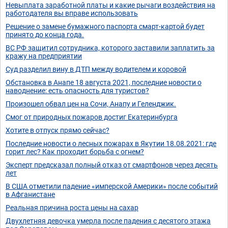
Невыплата заработной платы и какие рычаги воздействия на
работодателя вы вправе использовать
Решение о замене бумажного паспорта смарт-картой будет
принято до конца года.
ВС РФ защитил сотрудника, которого заставили заплатить за
кражу на предприятии
Суд разделил вину в ДТП между водителем и коровой
Обстановка в Анапе 18 августа 2021, последние новости о
наводнение: есть опасность для туристов?
Произошел обвал цен на Сочи, Анапу и Геленджик.
Смог от природных пожаров достиг Екатеринбурга
Хотите в отпуск прямо сейчас?
Последние новости о лесных пожарах в Якутии 18.08.2021: где
горит лес? Как проходит борьба с огнем?
Эксперт предсказал полный отказ от смартфонов через десять
лет
В США отметили падение «имперской Америки» после событий
в Афганистане
Реальная причина роста цены на сахар
Двухлетняя девочка умерла после падения с десятого этажа