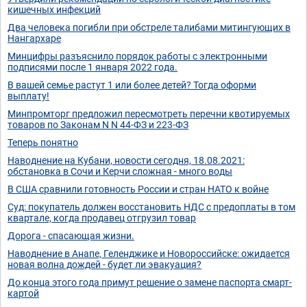
кишечных инфекций
Два человека погибли при обстреле талибами митингующих в
Нангархаре
Минцифры разъяснило порядок работы с электронными
подписями после 1 января 2022 года.
В вашей семье растут 1 или более детей? Тогда оформи
выплату!
Минпромторг предложил пересмотреть перечни квотируемых
товаров по Законам N N 44-ФЗ и 223-ФЗ
Теперь понятно
Наводнение на Кубани, новости сегодня, 18.08.2021:
обстановка в Сочи и Керчи сложная - много воды
В США сравнили готовность России и стран НАТО к войне
Суд: покупатель должен восстановить НДС с предоплаты в том
квартале, когда продавец отгрузил товар
Дорога - спасающая жизни.
Наводнение в Анапе, Геленджике и Новороссийске: ожидается
новая волна дождей - будет ли эвакуация?
До конца этого года примут решение о замене паспорта смарт-
картой