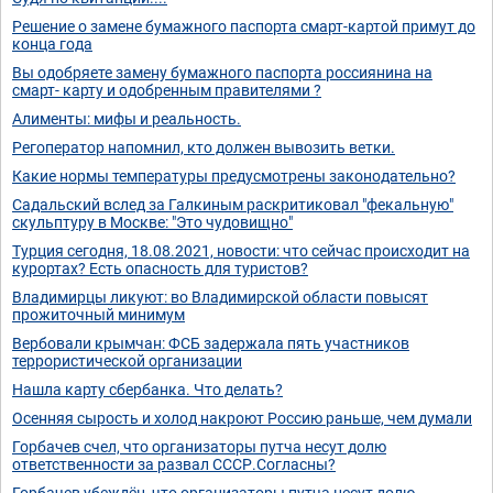
Решение о замене бумажного паспорта смарт-картой примут до
конца года
Вы одобряете замену бумажного паспорта россиянина на
смарт- карту и одобренным правителями ?
Алименты: мифы и реальность.
Регоператор напомнил, кто должен вывозить ветки.
Какие нормы температуры предусмотрены законодательно?
Садальский вслед за Галкиным раскритиковал "фекальную"
скульптуру в Москве: "Это чудовищно"
Турция сегодня, 18.08.2021, новости: что сейчас происходит на
курортах? Есть опасность для туристов?
Владимирцы ликуют: во Владимирской области повысят
прожиточный минимум
Вербовали крымчан: ФСБ задержала пять участников
террористической организации
Нашла карту сбербанка. Что делать?
Осенняя сырость и холод накроют Россию раньше, чем думали
Горбачев счел, что организаторы путча несут долю
ответственности за развал СССР.Согласны?
Горбачев убеждён, что организаторы путча несут долю