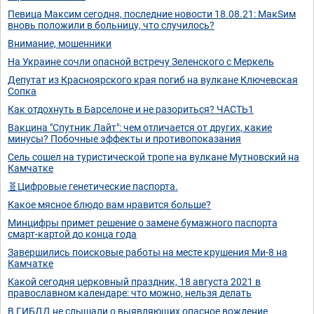
Певица Максим сегодня, последние новости 18.08.21: МакSим
вновь положили в больницу, что случилось?
Внимание, мошенники
На Украине сочли опасной встречу Зеленского с Меркель
Депутат из Красноярского края погиб на вулкане Ключевская
Сопка
Как отдохнуть в Барселоне и не разориться? ЧАСТЬ1
Вакцина "Спутник Лайт": чем отличается от других, какие
минусы? Побочные эффекты и противопоказания
Сель сошел на туристической тропе на вулкане Мутновский на
Камчатке
🧬Цифровые генетические паспорта.
Какое мясное блюдо вам нравится больше?
Минцифры примет решение о замене бумажного паспорта
смарт-картой до конца года
Завершились поисковые работы на месте крушения Ми-8 на
Камчатке
Какой сегодня церковный праздник, 18 августа 2021 в
православном календаре: что можно, нельзя делать
В ГИБДД не слышали о выявляющих опасное вождение