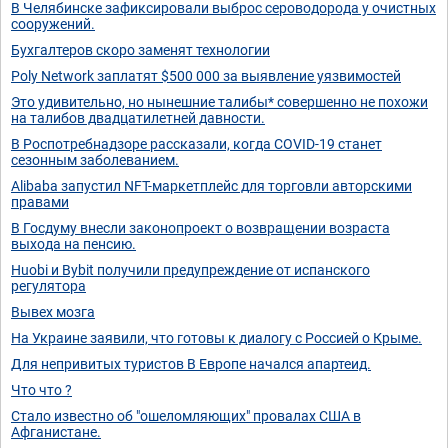
В Челябинске зафиксировали выброс сероводорода у очистных
сооружений.
Бухгалтеров скоро заменят технологии
Poly Network заплатят $500 000 за выявление уязвимостей
Это удивительно, но нынешние талибы* совершенно не похожи
на талибов двадцатилетней давности.
В Роспотребнадзоре рассказали, когда COVID-19 станет
сезонным заболеванием.
Alibaba запустил NFT-маркетплейс для торговли авторскими
правами
В Госдуму внесли законопроект о возвращении возраста
выхода на пенсию.
Huobi и Bybit получили предупреждение от испанского
регулятора
Вывех мозга
На Украине заявили, что готовы к диалогу с Россией о Крыме.
Для непривитых туристов В Европе начался апартеид.
Что что ?
Стало известно об "ошеломляющих" провалах США в
Афганистане.