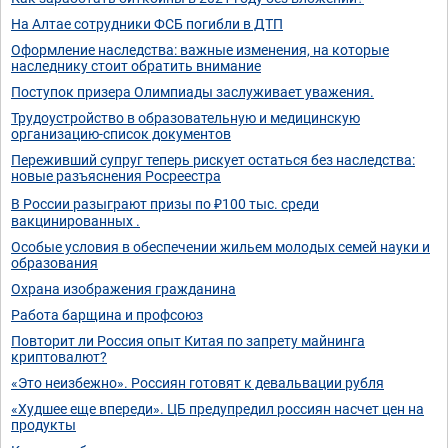
На Алтае сотрудники ФСБ погибли в ДТП
Оформление наследства: важные изменения, на которые
наследнику стоит обратить внимание
Поступок призера Олимпиады заслуживает уважения.
Трудоустройство в образовательную и медицинскую
организацию-список документов
Переживший супруг теперь рискует остаться без наследства:
новые разъяснения Росреестра
В России разыграют призы по ₽100 тыс. среди
вакцинированных .
Особые условия в обеспечении жильем молодых семей науки и
образования
Охрана изображения гражданина
Работа барщина и профсоюз
Повторит ли Россия опыт Китая по запрету майнинга
криптовалют?
«Это неизбежно». Россиян готовят к девальвации рубля
«Худшее еще впереди». ЦБ предупредил россиян насчет цен на
продукты