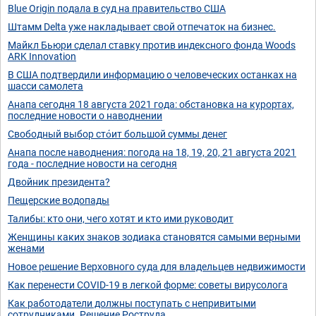
Blue Origin подала в суд на правительство США
Штамм Delta уже накладывает свой отпечаток на бизнес.
Майкл Бьюри сделал ставку против индексного фонда Woods
ARK Innovation
В США подтвердили информацию о человеческих останках на
шасси самолета
Анапа сегодня 18 августа 2021 года: обстановка на курортах,
последние новости о наводнении
Свободный выбор сто́ит большой суммы денег
Анапа после наводнения: погода на 18, 19, 20, 21 августа 2021
года - последние новости на сегодня
Двойник президента?
Пещерские водопады
Талибы: кто они, чего хотят и кто ими руководит
Женщины каких знаков зодиака становятся самыми верными
женами
Новое решение Верховного суда для владельцев недвижимости
Как перенести COVID-19 в легкой форме: советы вирусолога
Как работодатели должны поступать с непривитыми
сотрудниками. Решение Роструда