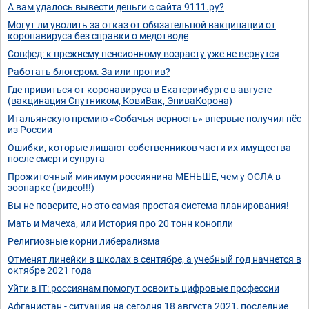
А вам удалось вывести деньги с сайта 9111.ру?
Могут ли уволить за отказ от обязательной вакцинации от
коронавируса без справки о медотводе
Совфед: к прежнему пенсионному возрасту уже не вернутся
Работать блогером. За или против?
Где привиться от коронавируса в Екатеринбурге в августе
(вакцинация Спутником, КовиВак, ЭпиваКорона)
Итальянскую премию «Собачья верность» впервые получил пёс
из России
Ошибки, которые лишают собственников части их имущества
после смерти супруга
Прожиточный минимум россиянина МЕНЬШЕ, чем у ОСЛА в
зоопарке (видео!!!)
Вы не поверите, но это самая простая система планирования!
Мать и Мачеха, или История про 20 тонн конопли
Религиозные корни либерализма
Отменят линейки в школах в сентябре, а учебный год начнется в
октябре 2021 года
Уйти в IT: россиянам помогут освоить цифровые профессии
Афганистан - ситуация на сегодня 18 августа 2021, последние