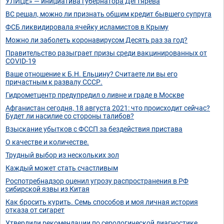
УЛИЦЕ» — инициатива губернатора Дегтярёва
ВС решал, можно ли признать общим кредит бывшего супруга
ФСБ ликвидировала ячейку исламистов в Крыму
Можно ли заболеть коронавирусом Десять раз за год?
Правительство разыграет призы среди вакцинированных от
COVID-19
Ваше отношение к Б.Н. Ельцину? Считаете ли вы его
причастным к развалу СССР.
Гидрометцентр предупредил о ливне и граде в Москве
Афганистан сегодня, 18 августа 2021: что происходит сейчас?
Будет ли насилие со стороны талибов?
Взыскание убытков с ФССП за бездействия пристава
О качестве и количестве.
Трудный выбор из нескольких зол
Каждый может стать счастливым
Роспотребнадзор оценил угрозу распространения в РФ
сибирской язвы из Китая
Как бросить курить. Семь способов и моя личная история
отказа от сигарет
Утвердили рекомендации по серологической диагностике