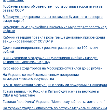
Горбачёв заявил об ответственности организаторов путча за
развал СССР
В Госдуме поддержали планы по замене бумажного паспорта
смарт-картой
Немецкие СМИ: Крупнейшая экономика мира теряет власть над
нефтью
Кабмин утвердил правила розыгрыша денежных призов среди
вакцинированных от COVID-19
Среди вакцинированных россиян разыграют по 100 тысяч
рублей
В ФСБ заявили о задержании участников ячейки «Хизб ут-
Тахрир аль-Ислами» в Крыму
Курс евро в ходе торгов на Мосбирже опустился до 86 рублей
На Украине сочли бессмысленным построение
демократического государства
В МЧС рассказали о ситуации с лесными пожарами в Башкирии
Трамп заявил, что Россия и Китай будут изучать вертолёты
США в Афганистане
Газовая "пощёчина" Украине: "Может, случайность, может, нет"
На Украине увидели опасность во встрече Меркель с Зеленским