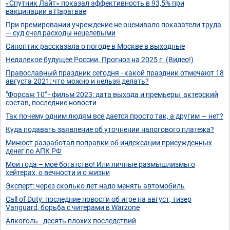
«Спутник Лайт» показал эффективность в 93,5% при
вакцинации в Парагвае
При премировании учреждение не оценивало показатели труда
— суд счел расходы нецелевыми
Синоптик рассказала о погоде в Москве в выходные
Недалекое будущее России. Прогноз на 2025 г. (Видео!)
Православный праздник сегодня - какой праздник отмечают 18
августа 2021: что можно и нельзя делать?
"Форсаж 10" - фильм 2023: дата выхода и премьеры, актерский
состав, последние новости
Так почему одним людям все дается просто так, а другим — нет?
Куда подавать заявление об уточнении налогового платежа?
Минюст разработал поправки об индексации присужденных
денег по АПК РФ
Мои года – моё богатство! Или личные размышлизмы о
хейтерах, о вечности и о жизни
Эксперт: через сколько лет надо менять автомобиль
Call of Duty: последние новости об игре на август, тизер
Vanguard, борьба с читерами в Warzone
Алкоголь - десять плохих последствий