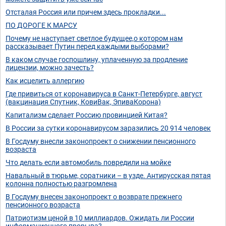
Отсталая Россия или причем здесь прокладки...
ПО ДОРОГЕ К МАРСУ
Почему не наступает светлое будущее,о котором нам
рассказывает Путин перед каждыми выборами?
В каком случае госпошлину, уплаченную за продление
лицензии, можно зачесть?
Как исцелить аллергию
Где привиться от коронавируса в Санкт-Петербурге, август
(вакцинация Спутник, КовиВак, ЭпиваКорона)
Капитализм сделает Россию провинцией Китая?
В России за сутки коронавирусом заразились 20 914 человек
В Госдуму внесли законопроект о снижении пенсионного
возраста
Что делать если автомобиль повредили на мойке
Навальный в тюрьме, соратники – в узде. Антирусская пятая
колонна полностью разгромлена
В Госдуму внесен законопроект о возврате прежнего
пенсионного возраста
Патриотизм ценой в 10 миллиардов. Ожидать ли России
информационного прорыва?