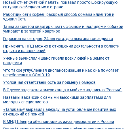
Новый отчет Счетной палаты показал просто шокирующую
ситуацию с бедностью в стране
Работник сети кофеен раскрыл способ обмана клиентов и
удивил Сеть
Тайна закрытой квартиры: мать с сыном инвалидом и собакой
умирают в запертой квартире
Гороскоп на сегодня, 24 августа, для всех знаков зодиака
Применять НПД можно в отношении деятельности в области
отдыха и развлечений
Ученые вычислили шанс гибели всех людей на Земле от
пандемии
Что такое углубленная диспансеризация и как она помогает
переболевшим COVID-19
Уголовная ответственность за подмену номеров
В Одессе задержали американца в майке с надписью "Россия".
Названы вакансии с самыми высокими зарплатами для
молодых специалистов
«Талибан»* выразил надежду на установление позитивных
отношений с Японией
В МИД Швеции обеспокоились из-за демократии в России
Глава Минтруда утвердил порядок информирования о размере