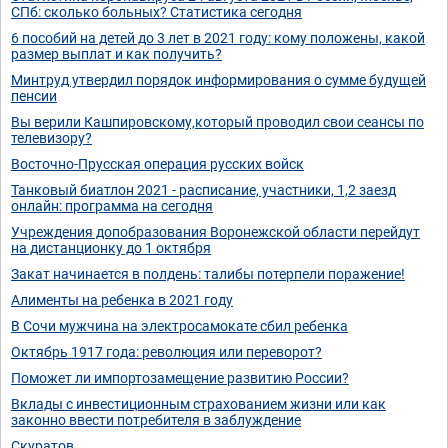
СПб: сколько больных? Статистика сегодня
6 пособий на детей до 3 лет в 2021 году: кому положены, какой
размер выплат и как получить?
Минтруд утвердил порядок информирования о сумме будущей
пенсии
Вы верили Кашпировскому,который проводил свои сеансы по
телевизору?
Восточно-Прусская операция русских войск
Танковый биатлон 2021 - расписание, участники, 1,2 заезд
онлайн: программа на сегодня
Учреждения допобразования Воронежской области перейдут
на дистанционку до 1 октября
Закат начинается в полдень: талибы потерпели поражение!
Алименты на ребенка в 2021 году
В Сочи мужчина на электросамокате сбил ребенка
Октябрь 1917 года: революция или переворот?
Поможет ли импортозамещение развитию России?
Вклады с инвестиционным страхованием жизни или как
законно ввести потребителя в заблуждение
Скуратов