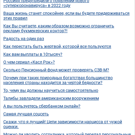
Россиян предупредили о появлении нового
«суперкоронавируса» в 2022 году
Ваша жизнь станет спокойнее, если вы будете придерживаться
этих правил
Как Вы считаете, каким образом возможно ограничить
рекламу букмекерских контор?!
Радость на один раз
Как перестать быть жертвой, которой все пользуются
Как вам выплаты в 10тысяч?
О чем сериал «Касл Рок»?
Сколько Пенсионный фонд может проверять СЗВ-М?
Почему при таких природных богатствах большинство
населения страны находится за чертой бедности?
То, чему вы должны научиться самостоятельно
Талибы завладели американским вооружением
А вы пользуетесь сбербанком онлайн?
Самая лучшая соцсеть
Скажи, что я лучший! Цепи зависимости нарцисса от чужой
оценки.
Можно ли уволить сотрудника, который передал персональные