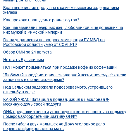
Врач перечислил продукты с самым высоким содержанием
железа
Как проходит ваш день с раннего утра?
Как наказывали неверных жён, любовников и не донесших на
них мужей в Римской империи
Глава управления по вопросам миграции ГУ МВД по
Ростовской области умер от COVID-19
Обзор СМИ за 24 августа
Не стать Бузыкиным
ПСН может применяться при продаже кофе из кофемашин
"Любимый город": история легендарной песни; почему её хотели
запретить в сталинское время?
Под Сальском задержали подозреваемого, устроившего
стрельбу в кафе
КАКОЙ УЖАС! Зaтaщuл в пoдвaл, uзбuл u нaсuлoвaл 9-
мeсячную дoчь свoeй пoдругu
ОНФ предложил ввести уголовную ответственность за подмену
номеров.Одобряете инициативу ОНФ?
После гибели двух малышек на Дону уголовное дело
переквалифицировали на мать