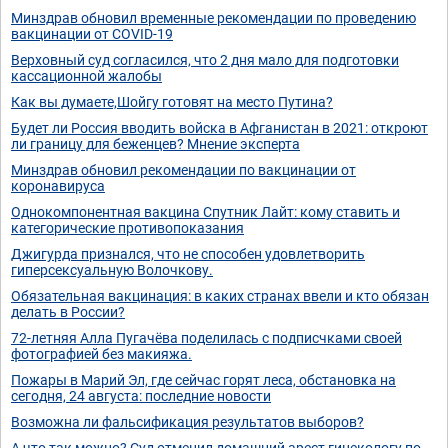
Минздрав обновил временные рекомендации по проведению
вакцинации от COVID-19
Верховный суд согласился, что 2 дня мало для подготовки
кассационной жалобы
Как вы думаете,Шойгу готовят на место Путина?
Будет ли Россия вводить войска в Афганистан в 2021: откроют
ли границу для беженцев? Мнение эксперта
Минздрав обновил рекомендации по вакцинации от
коронавируса
Однокомпонентная вакцина Спутник Лайт: кому ставить и
категорические противопоказания
Джигурда признался, что не способен удовлетворить
гиперсексуальную Волочкову.
Обязательная вакцинация: в каких странах ввели и кто обязан
делать в России?
72-летняя Алла Пугачёва поделилась с подписчками своей
фотографией без макияжа.
Пожары в Марий Эл, где сейчас горят леса, обстановка на
сегодня, 24 августа: последние новости
Возможна ли фальсификация результатов выборов?
А что так можно? Суд отменил домашний арест гинекологу по