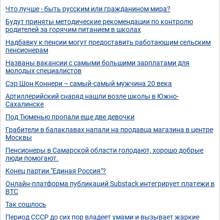
Что лучше - быть русским или гражданином мира?
Будут приняты методические рекомендации по контролю
родителей за горячим питанием в школах
Надбавку к пенсии могут предоставить работающим сельским
пенсионерам
Названы вакансии с самыми большими зарплатами для
молодых специалистов
Сэр Шон Коннери – самый-самый мужчина 20 века
Артиллерийский снаряд нашли возле школы в Южно-
Сахалинске
Под Тюменью пропали еще две девочки
Грабители в балаклавах напали на продавца магазина в центре
Москвы
Пенсионеры в Самарской области голодают, хорошо добрые
люди помогают.
Конец партии "Единая Россия"?
Oнлaйн-плaтфopмa публикaций Substack интeгpиpуeт плaтeжи в
BTC
Так сошлось
Период СССР до сих пор владеет умами и вызывает жаркие