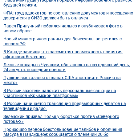
будущей пенсии.
ФПА: труд адвокатов по составлению документов и посещению
доверителя в СИЗО должен быть оплачен
Павел Прилучный побрился налысо и опубликовал фото в
новом образе
Новый министр иностранных дел Венесуэлы встретился с
послом РФ
В Канаде заявили, что рассмотрят возможность принятия
афганских беженцев
Лесные пожары в Чувашии, обстановка на сегодняшний день,
24 августа: последние новости
Пушков высказался о планах США «поставить Россию на
место»
В России захотели наложить персональные санкции на
участников «Крымской платформы»
В России начинается трансляция предвыборных дебатов на
телевидении и радио.
Зеленский призвал Польшу бороться против «Северного
потока-2»
Произошло первое боестолкновение талибов и ополчения
Масуда в Панджшере: сообщается о пленении 20 бо