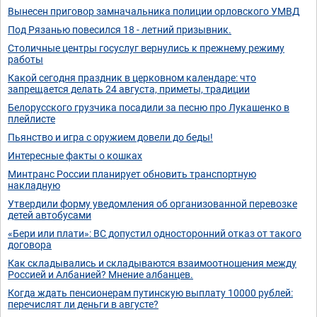
Вынесен приговор замначальника полиции орловского УМВД
Под Рязанью повесился 18 - летний призывник.
Столичные центры госуслуг вернулись к прежнему режиму
работы
Какой сегодня праздник в церковном календаре: что
запрещается делать 24 августа, приметы, традиции
Белорусского грузчика посадили за песню про Лукашенко в
плейлисте
Пьянство и игра с оружием довели до беды!
Интересные факты о кошках
Минтранс России планирует обновить транспортную
накладную
Утвердили форму уведомления об организованной перевозке
детей автобусами
«Бери или плати»: ВС допустил односторонний отказ от такого
договора
Как складывались и складываются взаимоотношения между
Россией и Албанией? Мнение албанцев.
Когда ждать пенсионерам путинскую выплату 10000 рублей:
перечислят ли деньги в августе?