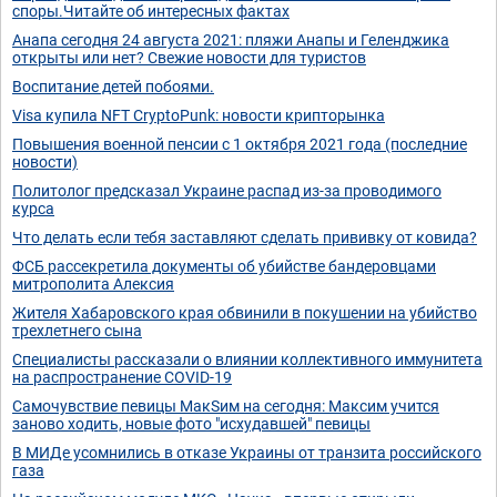
споры.Читайте об интересных фактах
Анапа сегодня 24 августа 2021: пляжи Анапы и Геленджика
открыты или нет? Свежие новости для туристов
Воспитание детей побоями.
Visa купила NFT CryptoPunk: новости крипторынка
Повышения военной пенсии с 1 октября 2021 года (последние
новости)
Политолог предсказал Украине распад из-за проводимого
курса
Что делать если тебя заставляют сделать прививку от ковида?
ФСБ рассекретила документы об убийстве бандеровцами
митрополита Алексия
Жителя Хабаровского края обвинили в покушении на убийство
трехлетнего сына
Специалисты рассказали о влиянии коллективного иммунитета
на распространение COVID-19
Самочувствие певицы МакSим на сегодня: Максим учится
заново ходить, новые фото "исхудавшей" певицы
В МИДе усомнились в отказе Украины от транзита российского
газа