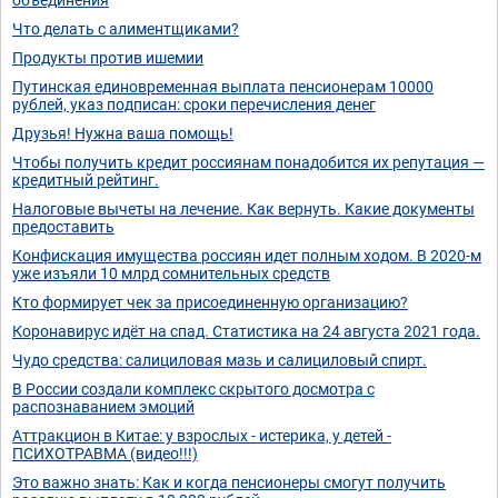
Что делать с алиментщиками?
Продукты против ишемии
Путинская единовременная выплата пенсионерам 10000
рублей, указ подписан: сроки перечисления денег
Друзья! Нужна ваша помощь!
Чтобы получить кредит россиянам понадобится их репутация —
кредитный рейтинг.
Налоговые вычеты на лечение. Как вернуть. Какие документы
предоставить
Конфискация имущества россиян идет полным ходом. В 2020-м
уже изъяли 10 млрд сомнительных средств
Кто формирует чек за присоединенную организацию?
Коронавирус идёт на спад. Статистика на 24 августа 2021 года.
Чудо средства: салициловая мазь и салициловый спирт.
В России создали комплекс скрытого досмотра с
распознаванием эмоций
Аттракцион в Китае: у взрослых - истерика, у детей -
ПСИХОТРАВМА (видео!!!)
Это важно знать: Как и когда пенсионеры смогут получить