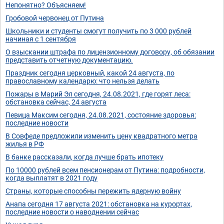
Непонятно? Объясняем!
Гробовой червонец от Путина
Школьники и студенты смогут получить по 3 000 рублей
начиная с 1 сентября
О взыскании штрафа по лицензионному договору, об обязании
представить отчетную документацию.
Праздник сегодня церковный, какой 24 августа, по
православному календарю: что нельзя делать
Пожары в Марий Эл сегодня, 24.08.2021, где горят леса:
обстановка сейчас, 24 августа
Певица Максим сегодня, 24.08.2021, состояние здоровья:
последние новости
В Совфеде предложили изменить цену квадратного метра
жилья в РФ
В банке рассказали, когда лучше брать ипотеку
По 10000 рублей всем пенсионерам от Путина: подробности,
когда выплатят в 2021 году
Страны, которые способны пережить ядерную войну
Анапа сегодня 17 августа 2021: обстановка на курортах,
последние новости о наводнении сейчас