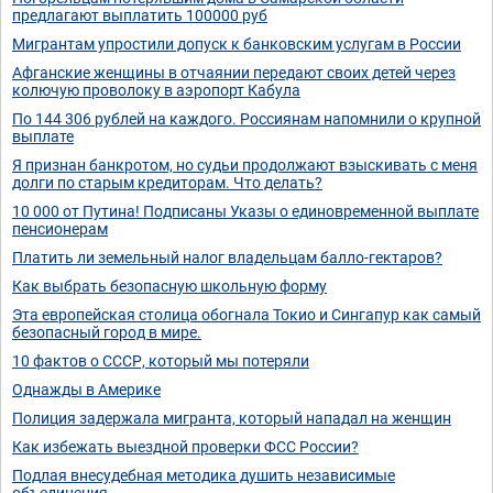
предлагают выплатить 100000 руб
Мигрантам упростили допуск к банковским услугам в России
Афганские женщины в отчаянии передают своих детей через
колючую проволоку в аэропорт Кабула
По 144 306 рублей на каждого. Россиянам напомнили о крупной
выплате
Я признан банкротом, но судьи продолжают взыскивать с меня
долги по старым кредиторам. Что делать?
10 000 от Путина! Подписаны Указы о единовременной выплате
пенсионерам
Платить ли земельный налог владельцам балло-гектаров?
Как выбрать безопасную школьную форму
Эта европейская столица обогнала Токио и Сингапур как самый
безопасный город в мире.
10 фактов о СССР, который мы потеряли
Однажды в Америке
Полиция задержала мигранта, который нападал на женщин
Как избежать выездной проверки ФСС России?
Подлая внесудебная методика душить независимые
объединения