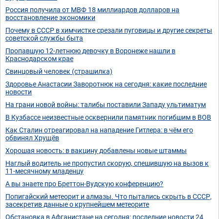
Россия получила от МВФ 18 миллиардов долларов на
восстановление экономики
Почему в CCCР в химчистке срезали пуговицы и другие секреты
советской службы быта
Пропавшую 12-летнюю девочку в Воронеже нашли в
Краснодарском крае
Свинцовый человек (страшилка)
Здоровье Анастасии Заворотнюк на сегодня: какие последние
новости
На грани новой войны: талибы поставили Западу ультиматум
В Кузбассе неизвестные осквернили памятник погибшим в ВОВ
Как Сталин отреагировал на нападение Гитлера: в чём его
обвинял Хрущёв
Хорошая новость: в вакцину добавлены новые штаммы
Наглый водитель не пропустил скорую, спешившую на вызов к
11-месячному младенцу
А вы знаете про Бреттон-Вудскую конференцию?
Попигайский метеорит и алмазы. Что пытались скрыть в СССР,
засекретив данные о крупнейшем метеорите
Обстановка в Афганистане на сегодня: последние новости 24