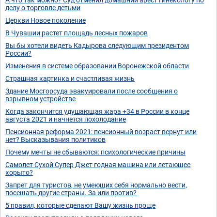
делу о торговле детьми
Церкви Новое поколение
В Чувашии растет площадь лесных пожаров
Вы бы хотели видеть Кадырова следующим президентом
России?
Изменения в системе образовании Воронежской области
Страшная картинка и счастливая жизнь
Здание Мосгорсуда эвакуировали после сообщения о
взрывном устройстве
Когда закончится удушающая жара +34 в России в конце
августа 2021 и начнется похолодание
Пенсионная реформа 2021: пенсионный возраст вернут или
нет? Высказывания политиков
Почему мечты не сбываются: психологические причины
Самолет Сухой Супер Джет годная машина или летающее
корыто?
Запрет для туристов, не умеющих себя нормально вести,
посещать другие страны. За или против?
5 правил, которые сделают Вашу жизнь проще