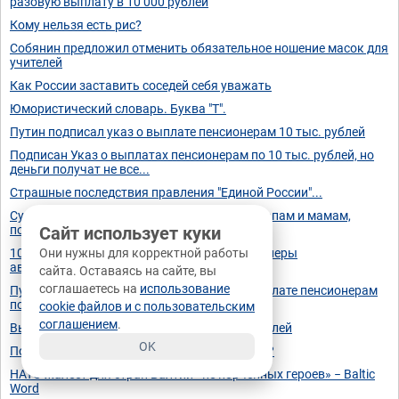
разовую выплату в 10 000 рублей
Кому нельзя есть рис?
Собянин предложил отменить обязательное ношение масок для
учителей
Как России заставить соседей себя уважать
Юмористический словарь. Буква "Т".
Путин подписал указ о выплате пенсионерам 10 тыс. рублей
Подписан Указ о выплатах пенсионерам по 10 тыс. рублей, но
деньги получат не все...
Страшные последствия правления "Единой России"...
Суды начали активно назначать штрафы папам и мамам,
поднявшим руку на ребёнка
Сайт использует куки
10000 рублей от Путина получат все пенсионеры
Они нужны для корректной работы
автоматически. Указ подписан
сайта. Оставаясь на сайте, вы
соглашаетесь на
использование
Путин подписал указ о единовременной выплате пенсионерам
по 10000 рублей в сентябре 2021 года
cookie файлов и с пользовательским
соглашением
.
Выплата пенсионерам: Путинские 10000 рублей
OK
Потеря зрения. Как получить инвалидность?
НАТО жалеет для стран Балтии «не порченных героев» − Baltic
Word