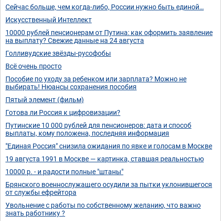
Сейчас больше, чем когда-либо, России нужно быть единой…
Искусственный Интеллект
10000 рублей пенсионерам от Путина: как оформить заявление
на выплату? Свежие данные на 24 августа
Голливудские звёзды-русофобы
Всё очень просто
Пособие по уходу за ребенком или зарплата? Можно не
выбирать! Нюансы сохранения пособия
Пятый элемент (фильм)
Готова ли Россия к цифровизации?
Путинские 10 000 рублей для пенсионеров: дата и способ
выплаты, кому положена, последняя информация
"Единая Россия" снизила ожидания по явке и голосам в Москве
19 августа 1991 в Москве — картинка, ставшая реальностью
10000 р. - и радости полные "штаны"
Брянского военнослужащего осудили за пытки уклонившегося
от службы ефрейтора
Увольнение с работы по собственному желанию, что важно
знать работнику ?