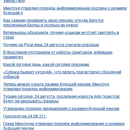
Умная гиря
Минтруд утвердил порядок информирования россиян о размере
будущей п
Как самому проверить свою пенсию: откуда берутся
пенсионные баллы и сколько их нужно
Ветеринары объяснили, почему кошкам не стоит смотреть в
глаза
Почему на Руси день 24 августа считали опасным
В Ярославле отстранили от работы санитаров, избивших
пациентку
Какой сегодня день, какой сегодня праздник
«Собака бывает кусачей»: что делать при встрече с бродячей
собакой
Теперь можно узнать размер будущей пенсии: Минтруд
утвердил порядок информирования
Турция сегодня, 24 августа, последние новости для туристов:
будут ли закрывать границы
Утвержден порядок уведомления о размере будущей пенсии
Гороскоп на 24.08.21г.
Глава Минтруда утвердил порядок информирования о размере
будущей пенсии