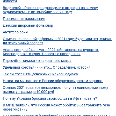
новости
Водителей в России предупредили о штрафах за замену
аудиосистемы в автомобиле в 2021 году
Пенсионные накопления
Детский дворовый фольклор
Антитело воин
Отмена пенсионной реформы в 2021 году: будет или нет, снизят
ли пенсионный возраст
Анапа сегодня 24 августа 2021: обстановка на курортах
Краснодарского края. Новости о наводнении
Пересчёт стоимости квадратного метра
Удельный крестьянин - это... Определение, история
Так ли это? Пять денежных Знаков Зодиака
Нехватка мигрантов в России обернулась ростом зарплат
Осенью 2021 года все пенсионеры получат единовременному
выплату в размере 10 000 руб
Почему Украина бросила своих солдат в Афганистане?
В МИД заявили, что Россия может обойтись без транзита газа
через Украину.
Профсоюз попросил "Аэрофлот" пересмотреть систему оплаты