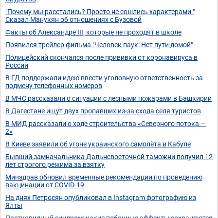
"Почему мы расстались? Просто не сошлись характерами."
Сказал Манукян об отношениях с Бузовой
Факты об Александре III, которые не проходят в школе
Появился трейлер фильма "Человек паук: Нет пути домой"
Полицейский скончался после прививки от коронавируса в
России
В ГД поддержали идею ввести уголовную ответственность за
подмену телефонных номеров
В МЧС рассказали о ситуации с лесными пожарами в Башкирии
В Дагестане ищут двух пропавших из-за схода селя туристов
В МИД рассказали о ходе строительства «Северного потока —
2»
В Киеве заявили об угоне украинского самолёта в Кабуле
Бывший замначальника Дальневосточной таможни получил 12
лет строгого режима за взятку
Минздрав обновил временные рекомендации по проведению
вакцинации от COVID-19
На днях Петросян опубликовал в Instagram фотографию из
Ялты
Постковидный синдром: какие побочные эффекты сохраняются