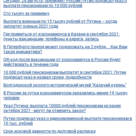
Сегодня, 24 августа, президент России Путин подписал указ о
выплате пенсионерам по 10 000 рублей
Сто тысяч за прививку
Выплата военным по 15 тысяч рублей от Путина – когда
заплатят осенью 2021 года
Где привиться от коронавируса в Казани в сентябре 2021:
пункты вакцинации, телефоны и адреса, запись
В Петербурге проезд может подорожать на 2 рубля... Как Вам
такая инициатива?
QR-код после вакцинации от коронавируса в России будет
действовать в течение года
10 000 рублей пенсионерам выплатят в сентябре 2021: Путин
подписал указ и назвал сроки, подробности
Волгодонской эколого-исторический музей "Казачий курень"
В России за сутки коронавирусом заразились менее 19 тысяч
человек
Указ Путина: выплата 10000 рублей пенсионерам не ранее
октября 2021 - могут ли отменить закон?
Путин подписал указ о единовременной выплате пенсионерам в
10 тыс. рублей
Срок исковой давности по долговой расписке