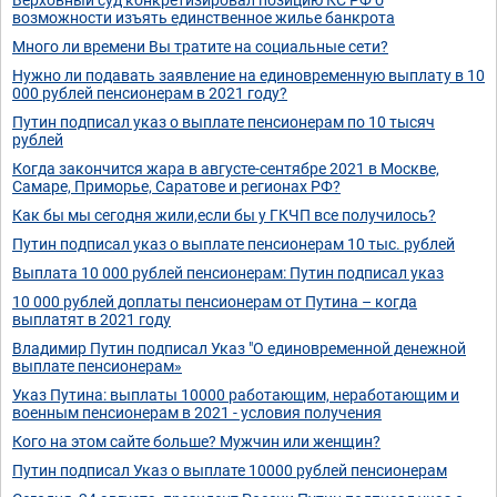
возможности изъять единственное жилье банкрота
Много ли времени Вы тратите на социальные сети?
Нужно ли подавать заявление на единовременную выплату в 10
000 рублей пенсионерам в 2021 году?
Путин подписал указ о выплате пенсионерам по 10 тысяч
рублей
Когда закончится жара в августе-сентябре 2021 в Москве,
Самаре, Приморье, Саратове и регионах РФ?
Как бы мы сегодня жили,если бы у ГКЧП все получилось?
Путин подписал указ о выплате пенсионерам 10 тыс. рублей
Выплата 10 000 рублей пенсионерам: Путин подписал указ
10 000 рублей доплаты пенсионерам от Путина – когда
выплатят в 2021 году
Владимир Путин подписал Указ "О единовременной денежной
выплате пенсионерам»
Указ Путина: выплаты 10000 работающим, неработающим и
военным пенсионерам в 2021 - условия получения
Кого на этом сайте больше? Мужчин или женщин?
Путин подписал Указ о выплате 10000 рублей пенсионерам