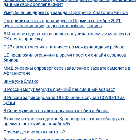
данные своих коллег в СМИ?
Умер бывший директор завода «Прогресс» Анатолий Чижов
Где привиться от коронавируса в Перми в сентябре 2021:
пункты вакцинации, адреса и телефоны, запись
В Иванове годовалая девочка получила травмы в маршрутке.
СК начал проверку
С 27 августа увеличат количество международных рейсов
ЦБ предложил ограничить время простоя онлайн-сервисов
банков
МИД Украины опроверг свое заявление о захвате самолета в
Афганистане
Зима уже близко
В России могут вернуть прежний пенсионный возраст
В России зафиксировали 18 833 новых случая COVID-19 за
сутки
В Сочи мужчина на электросамокате сбил ребенка
В одном из частных домов Красноярского края обнаружен
предмет, похожий на авиабомбу
Почему дети не хотят читать?
Верховный суд конкретизировал позицию КС РФ о