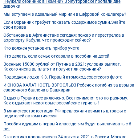
Неужели серийник в Тюмени? В Ялуторовске пропали две
девочки
Мы вступаем в идеальный мир или в цифровой концлагерь?
Если Охранник требует показать содержимое сумки.Знайте
свои права
Обстановка в Афганистане сегодня: пожар и перестрелка в
аэропорту Кабула, что происходит сейчас?
Кто должен установить прибор учета
Что делать, если семье отказали в пособии на детей
Военные 15000 рублей от Путина в 2021: условия выплат.
Какого числа выплатят и получат ли срочники?
Подводная лодка К-3. Первый атомоход советского флота
И СНОВА ХАЛАТНОСТЬ ВЗРОСЛЫХ! Ребенок погиб из-за взрыва
сварочного баллона в Башкирии
Отдых в Турции все включено. Все понимают это по-разному.
Как отдыхают некоторые российские туристы!
В министерстве юстиции РФ предложили взимать штрафы с
водителей автоматически
Пособия идущим в первый класс детям будут выплачивать с 6
лет
Статистика коронавируса 24 августа 2021 в России, Москве,