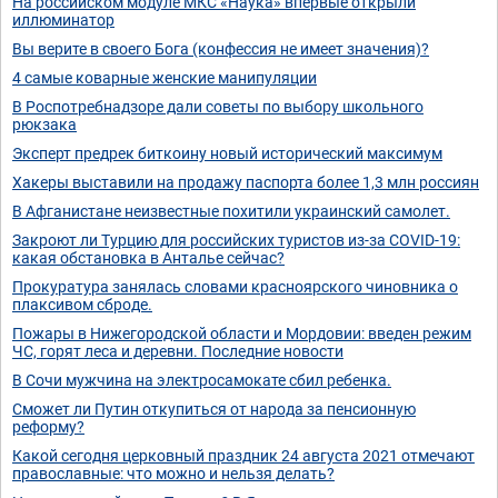
На российском модуле МКС «Наука» впервые открыли
иллюминатор
Вы верите в своего Бога (конфессия не имеет значения)?
4 самые коварные женские манипуляции
В Роспотребнадзоре дали советы по выбору школьного
рюкзака
Эксперт предрек биткоину новый исторический максимум
Хакеры выставили на продажу паспорта более 1,3 млн россиян
В Афганистане неизвестные похитили украинский самолет.
Закроют ли Турцию для российских туристов из-за COVID-19:
какая обстановка в Анталье сейчас?
Прокуратура занялась словами красноярского чиновника о
плаксивом сброде.
Пожары в Нижегородской области и Мордовии: введен режим
ЧС, горят леса и деревни. Последние новости
В Сочи мужчина на электросамокате сбил ребенка.
Сможет ли Путин откупиться от народа за пенсионную
реформу?
Какой сегодня церковный праздник 24 августа 2021 отмечают
православные: что можно и нельзя делать?