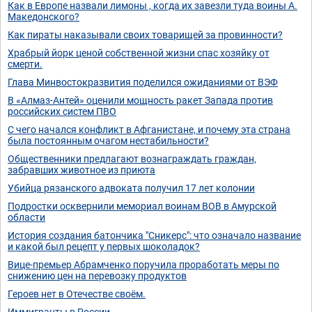
Как в Европе назвали лимоны , когда их завезли туда воины А.
Македонского?
Как пираты наказывали своих товарищей за провинности?
Храбрый йорк ценой собственной жизни спас хозяйку от
смерти.
Глава Минвостокразвития поделился ожиданиями от ВЭФ
В «Алмаз-Антей» оценили мощность ракет Запада против
российских систем ПВО
С чего начался конфликт в Афганистане, и почему эта страна
была постоянным очагом нестабильности?
Общественники предлагают вознаграждать граждан,
забравших животное из приюта
Убийца рязанского адвоката получил 17 лет колонии
Подростки осквернили мемориал воинам ВОВ в Амурской
области
История создания батончика "Сникерс": что означало название
и какой был рецепт у первых шоколадок?
Вице-премьер Абрамченко поручила проработать меры по
снижению цен на перевозку продуктов
Героев нет в Отечестве своём.
Иммигранты в России