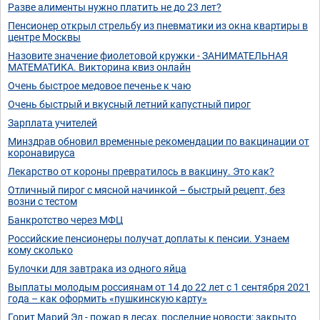
Разве алименты нужно платить не до 23 лет?
Пенсионер открыл стрельбу из пневматики из окна квартиры в
центре Москвы
Назовите значение фиолетовой кружки - ЗАНИМАТЕЛЬНАЯ
МАТЕМАТИКА. Викторина квиз онлайн
Очень быстрое медовое печенье к чаю
Очень быстрый и вкусный летний капустный пирог
Зарплата учителей
Минздрав обновил временные рекомендации по вакцинации от
коронавируса
Лекарство от короны превратилось в вакцину. Это как?
Отличный пирог с мясной начинкой – быстрый рецепт, без
возни с тестом
Банкротство через МФЦ
Российские пенсионеры получат доплаты к пенсии. Узнаем
кому сколько
Булочки для завтрака из одного яйца
Выплаты молодым россиянам от 14 до 22 лет с 1 сентября 2021
года – как оформить «пушкинскую карту»
Горит Марий Эл - пожар в лесах, последние новости: закрыто