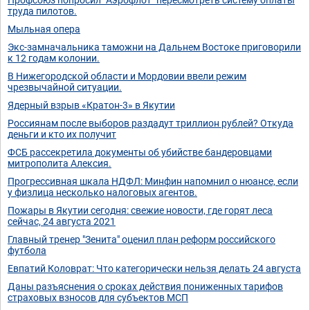
труда пилотов.
Мыльная опера
Экс-замначальника таможни на Дальнем Востоке приговорили
к 12 годам колонии.
В Нижегородской области и Мордовии ввели режим
чрезвычайной ситуации.
Ядерный взрыв «Кратон-3» в Якутии
Россиянам после выборов раздадут триллион рублей? Откуда
деньги и кто их получит
ФСБ рассекретила документы об убийстве бандеровцами
митрополита Алексия.
Прогрессивная шкала НДФЛ: Минфин напомнил о нюансе, если
у физлица несколько налоговых агентов.
Пожары в Якутии сегодня: свежие новости, где горят леса
сейчас, 24 августа 2021
Главный тренер "Зенита" оценил план реформ российского
футбола
Евпатий Коловрат: Что категорически нельзя делать 24 августа
Даны разъяснения о сроках действия пониженных тарифов
страховых взносов для субъектов МСП