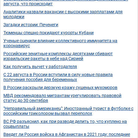
августа, что происходит
Аналитики назвали вакансии с высокими зарплатами для
молодежи
Загадки истории: Печенеги
Тюменцы спешно покидают курорты Кубани
Ученые оценили влияние коллективного иммунитета на
коронавирус
Российские зенитные комплексы десятками сбивают
израильские ракеты в небе над Сирией
Как получить вычет у работодателя
С 22 августа в России вступили в силу новые правила
получения пособия для беременных
В России раскрыли дерзкую кражу сушеных мухоморов
МВД рекомендовало мигрантам урегулировать правовой
статус до 30 сентября
"Неправильный американец": Иностранный турист в футболке с
российским триколором вызвал переполох
ВС РФ разъяснил, как при разводе делить то, что куплено на
соцвыплаты
Введет ли Россия войска в Афганистан в 2021 году: последние