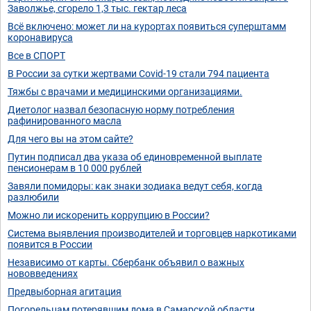
Заволжье, сгорело 1,3 тыс. гектар леса
Всё включено: может ли на курортах появиться суперштамм
коронавируса
Все в СПОРТ
В России за сутки жертвами Covid-19 стали 794 пациента
Тяжбы с врачами и медицинскими организациями.
Диетолог назвал безопасную норму потребления
рафинированного масла
Для чего вы на этом сайте?
Путин подписал два указа об единовременной выплате
пенсионерам в 10 000 рублей
Завяли помидоры: как знаки зодиака ведут себя, когда
разлюбили
Можно ли искоренить коррупцию в России?
Система выявления производителей и торговцев наркотиками
появится в России
Независимо от карты. Сбербанк объявил о важных
нововведениях
Предвыборная агитация
Погорельцам потерявшим дома в Самарской области