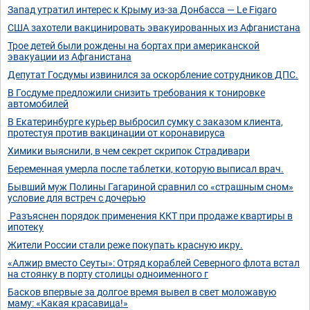
Запад утратил интерес к Крыму из-за Донбасса — Le Figaro
США захотели вакцинировать эвакуированных из Афганистана
Трое детей были рождены на бортах при американской
эвакуации из Афганистана
Депутат Госдумы извинился за оскорбление сотрудников ДПС.
В Госдуме предложили снизить требования к тонировке
автомобилей
В Екатеринбурге курьер выбросил сумку с заказом клиента,
протестуя против вакцинации от коронавируса
Химики выяснили, в чем секрет скрипок Страдивари
Беременная умерла после таблетки, которую выписал врач.
Бывший муж Полины Гагариной сравнил со «страшным сном»
условие для встреч с дочерью
Разъяснен порядок применения ККТ при продаже квартиры в
ипотеку
Жители России стали реже покупать красную икру.
«Алжир вместо Сеуты»: Отряд кораблей Северного флота встал
на стоянку в порту столицы одноименного г
Басков впервые за долгое время вывел в свет моложавую
маму: «Какая красавица!»