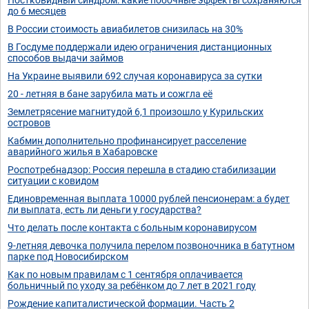
до 6 месяцев
В России стоимость авиабилетов снизилась на 30%
В Госдуме поддержали идею ограничения дистанционных
способов выдачи займов
На Украине выявили 692 случая коронавируса за сутки
20 - летняя в бане зарубила мать и сожгла её
Землетрясение магнитудой 6,1 произошло у Курильских
островов
Кабмин дополнительно профинансирует расселение
аварийного жилья в Хабаровске
Роспотребнадзор: Россия перешла в стадию стабилизации
ситуации с ковидом
Единовременная выплата 10000 рублей пенсионерам: а будет
ли выплата, есть ли деньги у государства?
Что делать после контакта с больным коронавирусом
9-летняя девочка получила перелом позвоночника в батутном
парке под Новосибирском
Как по новым правилам с 1 сентября оплачивается
больничный по уходу за ребёнком до 7 лет в 2021 году
Рождение капиталистической формации. Часть 2