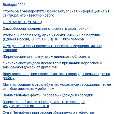
Выборы 2021
Стрельба в университете Перми: актуальная информация на 21
сентября, что известно нового
ОБРЕЗАНИЕ ЩУПАЛЕЦ
Самооборона продолжает отстаивать свои позиции
Итоги выборов в Госдуму на 21 сентября 2021 по партиям
(Единая Россия, КПРФ, СР, ЛДПР), 100% голосов
Осужденным могут разрешить посещать мероприятия вне
колонии
Жириновский стал депутатом липецкого облсовета
Физиономист увидела лукавство в признании Королёвой о
внебрачной дочери от друга-гея
Врач рассказал, при каких симптомах простуды нельзя идти на
работу
Мать устроившего стрельбу в пермском вузе рассказала, что ее
сын был идеальным ребенком
Занимательные факты. "Кровавый" дождь из селедки
Запрещенный контент начнут искать с помощью
искусственного интеллекта
Суд в Петербурге приговорил обвиняемого в убийстве