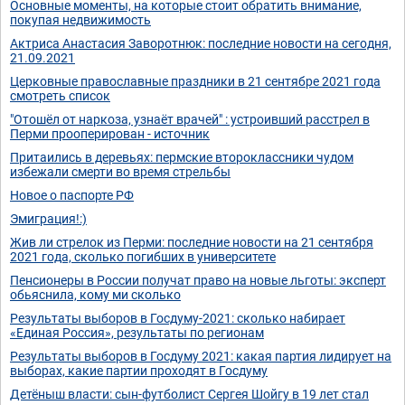
Основные моменты, на которые стоит обратить внимание,
покупая недвижимость
Актриса Анастасия Заворотнюк: последние новости на сегодня,
21.09.2021
Церковные православные праздники в 21 сентябре 2021 года
смотреть список
"Отошёл от наркоза, узнаёт врачей" : устроивший расстрел в
Перми прооперирован - источник
Притаились в деревьях: пермские второклассники чудом
избежали смерти во время стрельбы
Новое о паспорте РФ
Эмиграция!:)
Жив ли стрелок из Перми: последние новости на 21 сентября
2021 года, сколько погибших в университете
Пенсионеры в России получат право на новые льготы: эксперт
обьяснила, кому ми сколько
Результаты выборов в Госдуму-2021: сколько набирает
«Единая Россия», результаты по регионам
Результаты выборов в Госдуму 2021: какая партия лидирует на
выборах, какие партии проходят в Госдуму
Детёныш власти: сын-футболист Сергея Шойгу в 19 лет стал