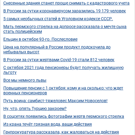
Снесенные здания станет проще снимать с кадастрового учета
В России за сутки коронавирусом заразились 19 179 человек
5 самых необычных статей в Уголовном кодексе СССР.
Мать пермского стрелка на допросе рассказала о мечте сына
стать полицейским
Ельцин в октябре 93-го. Послесловие
Цена на популярный в России продукт подскочила до
небывалых высот
В России за сутки жертвами Covid-19 стали 812 человек
С октября 2021 года пенсионеры будут получать жилищную
льготу
Все мы немного львы
Повышение пенсии с 1 октября: кому и на сколько: что ждет
военных пенсионеров
Путь воина: самбист-тяжеловес Максим Новоселов!
Ну, что, опять Турцию закроем?
В соцсетях появились фотографии жертв пермского стрелка
Из крана течёт грязная вода, ваши действия
Генпрокуратура рассказала, как жаловаться на действия