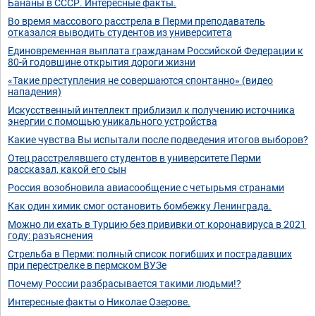
Бананы в СССР. Интересные факты.
Во время массового расстрела в Перми преподаватель
отказался выводить студентов из университета
Единовременная выплата гражданам Российской Федерации к
80-й годовщине открытия дороги жизни
«Такие преступления не совершаются спонтанно» (видео
нападения)
Искусственный интеллект приблизил к получению источника
энергии с помощью уникального устройства
Какие чувства Вы испытали после подведения итогов выборов?
Отец расстрелявшего студентов в университете Перми
рассказал, какой его сын
Россия возобновила авиасообщение с четырьмя странами
Как один химик смог остановить бомбежку Ленинграда.
Можно ли ехать в Турцию без прививки от коронавируса в 2021
году: разъяснения
Стрельба в Перми: полный список погибших и пострадавших
при перестрелке в пермском ВУЗе
Почему России разбрасывается такими людьми!?
Интересные факты о Николае Озерове.