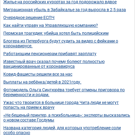
Жилье на российских курортах за год подорожало вдвое
Миграционная убыль в Забайкалье за год выросла в 2,5 раза
Очередное решение ЕСПЧ
Как найти управу на Управляющую компанию?
Пермская трагедия: убийца хотел быть полицейским
Блогера из Петербурга будут судить за видео с фейками о
коронавирусе.
Работающим пенсионерам прибавят зарплату
Известный врач сказал почему болеют полностью
вакцинированные от коронавируса
Ковид-фашисты решили все за нас
Выплаты на ребёнка/детей в 2021году.
Фотомодель Ольга Синтюрёва требует отмены приговора по
беременности и родам.
Ужас что творится в больнице города Чита,люди не могут
попасть на прием к врачу
«Не бешеный принтер, а психбольница»: эксперты высказались
о новом составе Госдумы
Названа категория людей, для которых употребление соли
особо опасно