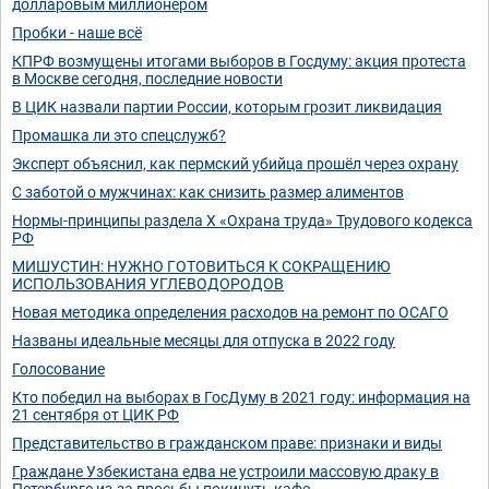
долларовым миллионером
Пробки - наше всё
КПРФ возмущены итогами выборов в Госдуму: акция протеста
в Москве сегодня, последние новости
В ЦИК назвали партии России, которым грозит ликвидация
Промашка ли это спецслужб?
Эксперт объяснил, как пермский убийца прошёл через охрану
С заботой о мужчинах: как снизить размер алиментов
Нормы-принципы раздела Х «Охрана труда» Трудового кодекса
РФ
МИШУСТИН: НУЖНО ГОТОВИТЬСЯ К СОКРАЩЕНИЮ
ИСПОЛЬЗОВАНИЯ УГЛЕВОДОРОДОВ
Новая методика определения расходов на ремонт по ОСАГО
Названы идеальные месяцы для отпуска в 2022 году
Голосование
Кто победил на выборах в ГосДуму в 2021 году: информация на
21 сентября от ЦИК РФ
Представительство в гражданском праве: признаки и виды
Граждане Узбекистана едва не устроили массовую драку в
Петербурге из-за просьбы покинуть кафе