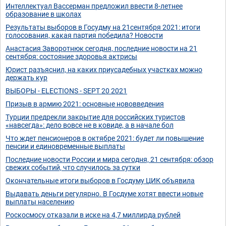
Интеллектуал Вассерман предложил ввести 8-летнее
образование в школах
Результаты выборов в Госудму на 21сентября 2021: итоги
голосования, какая партия победила? Новости
Анастасия Заворотнюк сегодня, последние новости на 21
сентября: состояние здоровья актрисы
Юрист разъяснил, на каких приусадебных участках можно
держать кур
ВЫБОРЫ - ELECTIONS - SEPT 20 2021
Призыв в армию 2021: основные нововведения
Турции предрекли закрытие для российских туристов
«навсегда»: дело вовсе не в ковиде, а в начале бол
Что ждет пенсионеров в октябре 2021: будет ли повышение
пенсии и единовременные выплаты
Последние новости России и мира сегодня, 21 сентября: обзор
свежих событий, что случилось за сутки
Окончательные итоги выборов в Госдуму ЦИК объявила
Выдавать деньги регулярно. В Госдуме хотят ввести новые
выплаты населению
Роскосмосу отказали в иске на 4,7 миллирда рублей