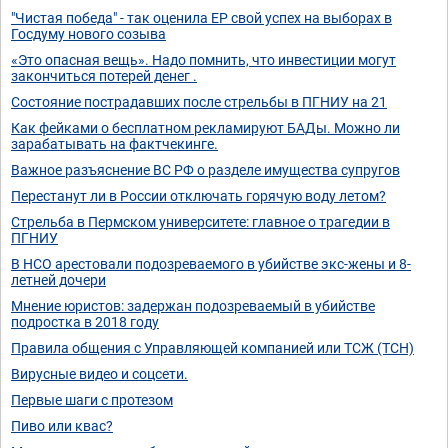
"Чистая победа" - так оценила ЕР свой успех на выборах в
Госдуму нового созыва
«Это опасная вещь». Надо помнить, что инвестиции могут
закончиться потерей денег .
Состояние пострадавших после стрельбы в ПГНИУ на 21
Как фейками о бесплатном рекламируют БАДы. Можно ли
зарабатывать на фактчекинге.
Важное разъяснение ВС РФ о разделе имущества супругов
Перестанут ли в России отключать горячую воду летом?
Стрельба в Пермском университете: главное о трагедии в
ПГНИУ
В НСО арестовали подозреваемого в убийстве экс-жены и 8-
летней дочери
Мнение юристов: задержан подозреваемый в убийстве
подростка в 2018 году
Правила общения с Управляющей компанией или ТСЖ (ТСН)
Вирусные видео и соцсети.
Первые шаги с протезом
Пиво или квас?