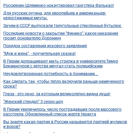
Россиянин Шлеменко нокаутировал гангстера Фалькао!
Для русских рутина, для европейцев и американцев-
недостижимые мечты.
Зачем в СССР выпускали треугольные стеклянные бутылки.
Последние новости о закрытии "Финико": какое наказание
грозит основателю Доронину
Порядок составления искового заявления
"Муж и жена", - поучительная сказка!
В Перми допрашивают мать стрелка в университете:Тимур
Бекмансуров с детства мечтал стать полицейским
Неудовлетворенная потребность в понимании...
Как сделать так, чтобы тепло включили раньше намеченного
срока?
Глаза - это окно, за которым великолепно видна душа!
"Женский стендап" 3 сезон шоу
В Перми увеличилось число пострадавших после массового
расстрела: Обновленный список жертв теракта
Вы знаете какая партия в России называется партией жуликов
и воров?