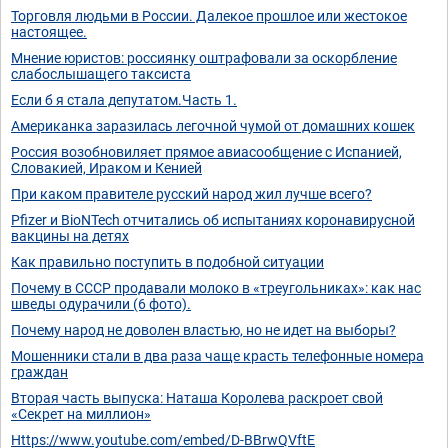
Торговля людьми в России. Далекое прошлое или жестокое
настоящее.
Мнение юристов: россиянку оштрафовали за оскорбление
слабослышащего таксиста
Если б я стала депутатом.Часть 1.
Американка заразилась легочной чумой от домашних кошек
Россия возобновиляет прямое авиасообщение с Испанией,
Словакией, Ираком и Кенией
При каком правителе русский народ жил лучше всего?
Pfizer и BioNTech отчитались об испытаниях коронавирусной
вакцины на детях
Как правильно поступить в подобной ситуации
Почему в СССР продавали молоко в «треугольниках»: как нас
шведы одурачили (6 фото).
Почему народ не доволен властью, но не идет на выборы?
Мошенники стали в два раза чаще красть телефонные номера
граждан
Вторая часть выпуска: Наташа Королева раскроет свой
«Секрет на миллион»
Https://www.youtube.com/embed/D-BBrwQVftE