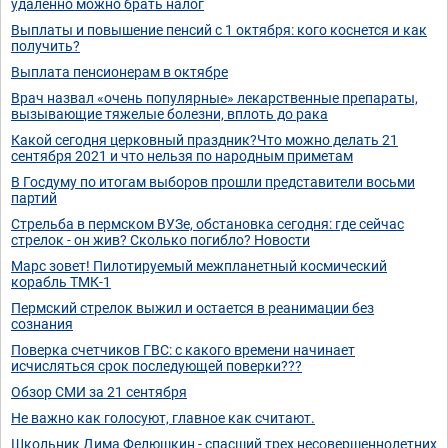
удаленно можно брать налог
Выплаты и повышение пенсий с 1 октября: кого коснется и как
получить?
Выплата пенсионерам в октябре
Врач назвал «очень популярные» лекарственные препараты,
вызывающие тяжелые болезни, вплоть до рака
Какой сегодня церковный праздник?Что можно делать 21
сентября 2021 и что нельзя по народным приметам
В Госдуму по итогам выборов прошли представители восьми
партий
Стрельба в пермском ВУЗе, обстановка сегодня: где сейчас
стрелок - он жив? Сколько погибло? Новости
Марс зовет! Пилотируемый межпланетный космический
корабль ТМК-1
Пермский стрелок выжил и остается в реанимации без
сознания
Поверка счетчиков ГВС: с какого времени начинает
исчисляться срок последующей поверки???
Обзор СМИ за 21 сентября
Не важно как голосуют, главное как считают.
Школьник Дима Фелюшкин - спасший трех несовершеннолетних