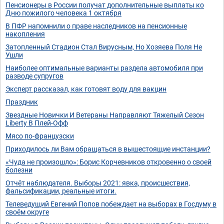
Пенсионеры в России получат дополнительные выплаты ко
Дню пожилого человека 1 октября
В ПФР напомнили о праве наследников на пенсионные
накопления
Затопленный Стадион Стал Вирусным, Но Хозяева Поля Не
Ушли
Наиболее оптимальные варианты раздела автомобиля при
разводе супругов
Эксперт рассказал, как готовят воду для вакцин
Праздник
Звездные Новички И Ветераны Направляют Тяжелый Сезон
Liberty В Плей-Офф
Мясо по-французски
Приходилось ли Вам обращаться в вышестоящие инстанции?
«Чуда не произошло»: Борис Корчевников откровенно о своей
болезни
Отчёт наблюдателя. Выборы 2021: явка, происшествия,
фальсификации, реальные итоги.
Телеведущий Евгений Попов побеждает на выборах в Госдуму в
своём округе