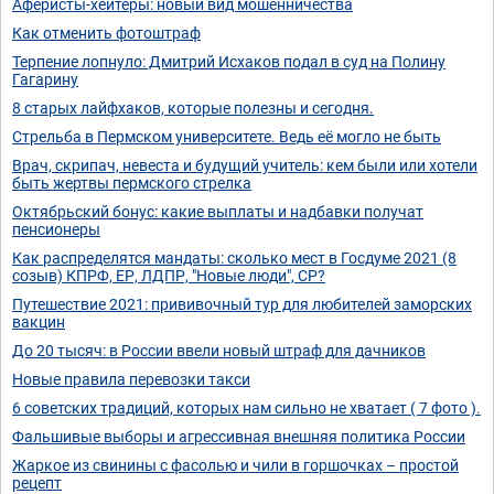
Аферисты-хейтеры: новый вид мошенничества
Как отменить фотоштраф
Терпение лопнуло: Дмитрий Исхаков подал в суд на Полину
Гагарину
8 старых лайфхаков, которые полезны и сегодня.
Стрельба в Пермском университете. Ведь её могло не быть
Врач, скрипач, невеста и будущий учитель: кем были или хотели
быть жертвы пермского стрелка
Октябрьский бонус: какие выплаты и надбавки получат
пенсионеры
Как распределятся мандаты: сколько мест в Госдуме 2021 (8
созыв) КПРФ, ЕР, ЛДПР, "Новые люди", СР?
Путешествие 2021: прививочный тур для любителей заморских
вакцин
До 20 тысяч: в России ввели новый штраф для дачников
Новые правила перевозки такси
6 советских традиций, которых нам сильно не хватает ( 7 фото ).
Фальшивые выборы и агрессивная внешняя политика России
Жаркое из свинины с фасолью и чили в горшочках – простой
рецепт