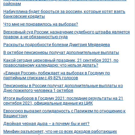
районам
Набиуллина будет бороться за россиян, которые хотят взять
банковские кредиты
Что мне не понравилось на выборах?
Верховный суд России: назначение судебного штрафа является
правом, а не обязанностью суда
Раскрыты подробности болезни Дмитрия Медведева
В октябре пенсионеры получат дополнительные выплаты
Какой сегодня церковный праздник, 21 сентября 2021, по
православному календарю: что нельзя делать?
«Единая Россия» побеждает на выборах в Госдуму по
партийным спискам с 49,82% голосов
Пенсионеры в России получат дополнительные выплаты ко
Дню пожилого человека 1 октября
Итоги выборов в Госдуму 2021: последние результаты на 21
сентября 2021, официальные данные из ЦИК
Евросоюз выразил солидарность с Парижем по отношению к
Вашингтону
Двойная черная дыра – а почему бы и нет?
Минфин разъясняет, что не со всех доходов работающих