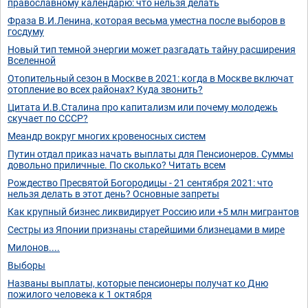
православному календарю: что нельзя делать
Фраза В.И.Ленина, которая весьма уместна после выборов в
госдуму
Новый тип темной энергии может разгадать тайну расширения
Вселенной
Отопительный сезон в Москве в 2021: когда в Москве включат
отопление во всех районах? Куда звонить?
Цитата И.В.Сталина про капитализм или почему молодежь
скучает по СССР?
Меандр вокруг многих кровеносных систем
Путин отдал приказ начать выплаты для Пенсионеров. Суммы
довольно приличные. По сколько? Читать всем
Рождество Пресвятой Богородицы - 21 сентября 2021: что
нельзя делать в этот день? Основные запреты
Как крупный бизнес ликвидирует Россию или +5 млн мигрантов
Сестры из Японии признаны старейшими близнецами в мире
Милонов....
Выборы
Названы выплаты, которые пенсионеры получат ко Дню
пожилого человека к 1 октября