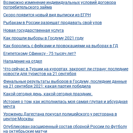
Возможно изменение индивидуальных условий договора
потребительского займа
Скоро появится новый вид выписки из ЕГРН
Рыбакам в России разрешат продавать свой улов
Новая государственная услуга
Как прошли выборы в Госдуму 2021 году
Как боролись с фейками и провокациями на выборах в ГД
Египетскому Сфинксу - 75 тысяч лет?
Нападение на отдел
Что сейчас в Турции на курортах, закроют ли страну: последние
новости для туристов на 21 сентября
Финальные результаты выборов в Госдуму, последние данные
на 21 сентября 2021: какая партия победила
Какой сегодня день, какой сегодня праздник.
История о том, как исполнилась моя самая глупая и абсурдная
мечта
Уроженец Дагестана покусал полицейского у ресторана в
центре Москвы
Опубликован расширенный состав сборной России по футболу
на октябрьские матчи