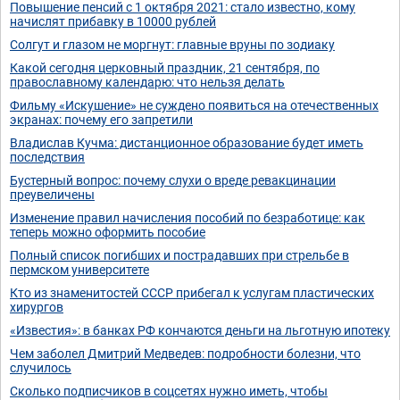
Повышение пенсий с 1 октября 2021: стало известно, кому
начислят прибавку в 10000 рублей
Солгут и глазом не моргнут: главные вруны по зодиаку
Какой сегодня церковный праздник, 21 сентября, по
православному календарю: что нельзя делать
Фильму «Искушение» не суждено появиться на отечественных
экранах: почему его запретили
Владислав Кучма: дистанционное образование будет иметь
последствия
Бустерный вопрос: почему слухи о вреде ревакцинации
преувеличены
Изменение правил начисления пособий по безработице: как
теперь можно оформить пособие
Полный список погибших и пострадавших при стрельбе в
пермском университете
Кто из знаменитостей СССР прибегал к услугам пластических
хирургов
«Известия»: в банках РФ кончаются деньги на льготную ипотеку
Чем заболел Дмитрий Медведев: подробности болезни, что
случилось
Сколько подписчиков в соцсетях нужно иметь, чтобы