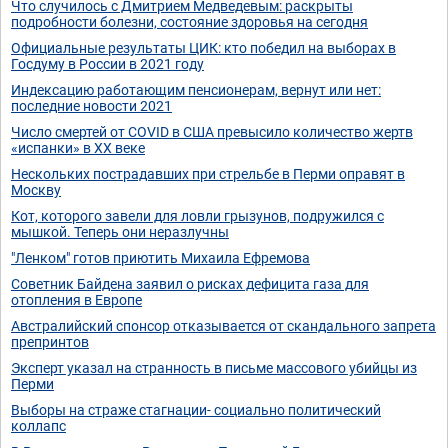
Что случилось с Дмитрием Медведевым: раскрыты
подробности болезни, состояние здоровья на сегодня
Официальные результаты ЦИК: кто победил на выборах в
Госдуму в России в 2021 году
Индексацию работающим пенсионерам, вернут или нет:
последние новости 2021
Число смертей от COVID в США превысило количество жертв
«испанки» в XX веке
Нескольких пострадавших при стрельбе в Перми оправят в
Москву
Кот, которого завели для ловли грызунов, подружился с
мышкой. Теперь они неразлучны
"Ленком" готов приютить Михаила Ефремова
Советник Байдена заявил о рисках дефицита газа для
отопления в Европе
Австралийский спонсор отказывается от скандального запрета
препринтов
Эксперт указал на странность в письме массового убийцы из
Перми
Выборы на страже стагнации- социально политический
коллапс