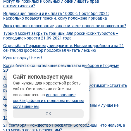
Могут ли пожилых и больных людей лишать прав
автоматически?
Индексация пенсий и выплата 10000 с 1 октября 2021:
насколько повысят пенсии, кому положена прибавка
Электронное голосование, как считаете, полезное новшевство?
Турция может закрыть границы для российских туристов –
последние новости 21.09.2021 года
Стрельба в Пермском университете. Новые подробности на 21
сентября:Профессор продолжал читать лекцию
Купите водку! Не-ет!
Когда будут окончательные результаты выборов в Госдуму
2021: дата публикации итогов голосования
Сайт использует куки
Закон Тяготения
Они нужны для корректной работы
Сколько стоит наша свобода? Отчего мы "жмотимся" истратить
сайта. Оставаясь на сайте, вы
рубль на полезное и выбрасываем гораздо б
соглашаетесь на
использование
Закон тяготения
cookie файлов и с пользовательским
Чем кормят наших детей в школах: слабонервным лучше не
соглашением
.
знать
OK
10 тысяч каждому...
21 сентября - Рождество Пресвятой Богородицы. Что нельзя, а
что можно делать верующим?