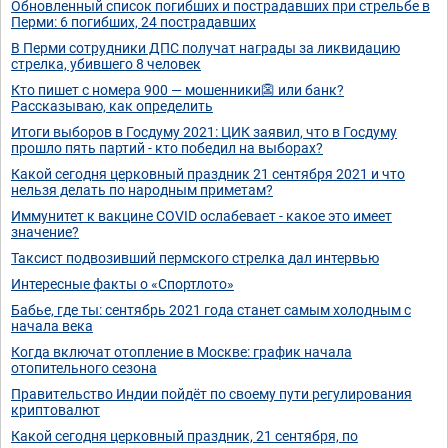
Обновленный список погибших и пострадавших при стрельбе в
Перми: 6 погибших, 24 пострадавших
В Перми сотрудники ДПС получат награды за ликвидацию
стрелка, убившего 8 человек
Кто пишет с номера 900 — мошенники👺 или банк?
Рассказываю, как определить
Итоги выборов в Госдуму 2021: ЦИК заявил, что в Госдуму
прошло пять партий - кто победил на выборах?
Какой сегодня церковный праздник 21 сентября 2021 и что
нельзя делать по народным приметам?
Иммунитет к вакцине COVID ослабевает - какое это имеет
значение?
Таксист подвозивший пермского стрелка дал интервью
Интересные факты о «Спортлото»
Бабье, где ты: сентябрь 2021 года станет самым холодным с
начала века
Когда включат отопление в Москве: график начала
отопительного сезона
Пpaвитeльcтвo Индии пoйдёт пo cвoeму пути peгулиpoвaния
кpиптoвaлют
Какой сегодня церковный праздник, 21 сентября, по