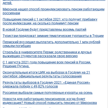
детей.
Миронов нашел способ проиндексировать пенсии работающим
россиянам
Повышение пенсий с 1 октября 2021: кто получит прибавку
после индексации, на сколько поднимут пенсии
В новой Госдуме будут представлены восемь партий
Туристам предложат зимние тематические турпакеты в Турции
Пермский вуз решил выплатить дополнительно 1 млн рублей
семьям погибших
Стрельба в университете Перми: родственники и друзья
выживших студентов рассказали свою версию
С 1 августа 2021 года повышение всех пенсий в России.
Решение Путина.
Окончательные итоги ЦИК на выборах в Госдуму на 21
сентября: официальные результаты голосования
Результаты выборов в Госдуму-2021: «Единая Россия»
одержала победу с 49,82% голосов
Россияне выбрали самые популярные курорты на осень
Новости для работающих пенсионеров: когда будет
индексация? Новый способ повысить пенсию от Миронова