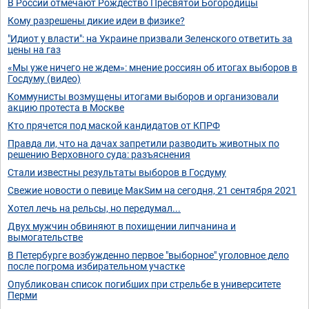
В России отмечают Рождество Пресвятой Богородицы
Кому разрешены дикие идеи в физике?
"Идиот у власти": на Украине призвали Зеленского ответить за
цены на газ
«Мы уже ничего не ждем»: мнение россиян об итогах выборов в
Госдуму (видео)
Коммунисты возмущены итогами выборов и организовали
акцию протеста в Москве
Кто прячется под маской кандидатов от КПРФ
Правда ли, что на дачах запретили разводить животных по
решению Верховного суда: разъяснения
Стали известны результаты выборов в Госдуму
Свежие новости о певице МакSим на сегодня, 21 сентября 2021
Хотел лечь на рельсы, но передумал...
Двух мужчин обвиняют в похищении липчанина и
вымогательстве
В Петербурге возбужденно первое "выборное" уголовное дело
после погрома избирательном участке
Опубликован список погибших при стрельбе в университете
Перми