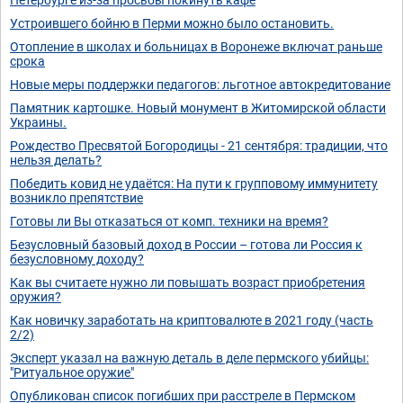
Устроившего бойню в Перми можно было остановить.
Отопление в школах и больницах в Воронеже включат раньше
срока
Новые меры поддержки педагогов: льготное автокредитование
Памятник картошке. Новый монумент в Житомирской области
Украины.
Рождество Пресвятой Богородицы - 21 сентября: традиции, что
нельзя делать?
Победить ковид не удаётся: На пути к групповому иммунитету
возникло препятствие
Готовы ли Вы отказаться от комп. техники на время?
Безусловный базовый доход в России – готова ли Россия к
безусловному доходу?
Как вы считаете нужно ли повышать возраст приобретения
оружия?
Как новичку заработать на криптовалюте в 2021 году (часть
2/2)
Эксперт указал на важную деталь в деле пермского убийцы:
"Ритуальное оружие"
Опубликован список погибших при расстреле в Пермском