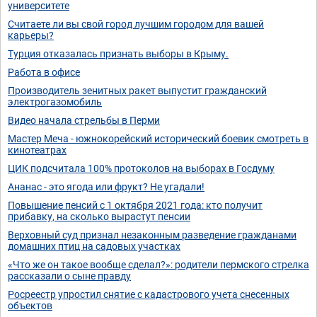
университете
Считаете ли вы свой город лучшим городом для вашей
карьеры?
Турция отказалась признать выборы в Крыму.
Работа в офисе
Производитель зенитных ракет выпустит гражданский
электрогазомобиль
Видео начала стрельбы в Перми
Мастер Меча - южнокорейский исторический боевик смотреть в
кинотеатрах
ЦИК подсчитала 100% протоколов на выборах в Госдуму
Ананас - это ягода или фрукт? Не угадали!
Повышение пенсий с 1 октября 2021 года: кто получит
прибавку, на сколько вырастут пенсии
Верховный суд признал незаконным разведение гражданами
домашних птиц на садовых участках
«Что же он такое вообще сделал?»: родители пермского стрелка
рассказали о сыне правду
Росреестр упростил снятие с кадастрового учета снесенных
объектов