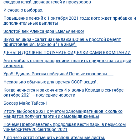
следователей, дознавателей и прокуроров
И снова о выборах.
Повышение пенсий с 1 октября 2021 года: кого ждет прибавка и
дополнительные выплаты
Золотой век Александра Емельяненко!
Вкусная икра - салат из баклажан.Очень простой рецепт
приготовления. Можно и " на зиму".
ДЕНЬГИ ДОЛЖНЫ ПОЛУЧАТЬ СИДЕЛКИ САМИ ВКОМПАНИИ
Автомобиль станет разорением: платить придется за каждый
километр
Ура!!! Единая Россия победила! Первые сюрпризы.....
Несколько обычных для времен СССР вещей.
Когда начнется и закончится 4-я волна Ковида в сентябре-
октябре 2021 – последние новости
Боксер Майк Тайсон!
Итоги выборов 2021 с учетом одномандатников: сколько
мандатов получат партии и самовыдвиженцы
Почему Преподаватель продолжал вести пары в пермском
университете 20 сентября 2021
Для чего хотят отменить исполнительные листы.