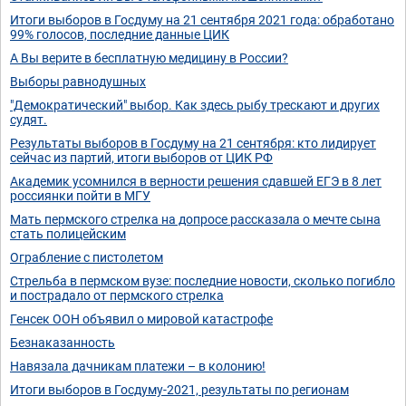
Итоги выборов в Госдуму на 21 сентября 2021 года: обработано
99% голосов, последние данные ЦИК
А Вы верите в бесплатную медицину в России?
Выборы равнодушных
"Демократический" выбор. Как здесь рыбу трескают и других
судят.
Результаты выборов в Госдуму на 21 сентября: кто лидирует
сейчас из партий, итоги выборов от ЦИК РФ
Академик усомнился в верности решения сдавшей ЕГЭ в 8 лет
россиянки пойти в МГУ
Мать пермского стрелка на допросе рассказала о мечте сына
стать полицейским
Ограбление с пистолетом
Стрельба в пермском вузе: последние новости, сколько погибло
и пострадало от пермского стрелка
Генсек ООН объявил о мировой катастрофе
Безнаказанность
Навязала дачникам платежи – в колонию!
Итоги выборов в Госдуму-2021, результаты по регионам