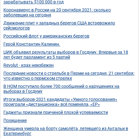
зарабатывать $100 000 в год
Коронавирус в России на 20 сентября 2021: сколько
заболевших на сегодня
Движение плит у западных берегов США встревожило
сейсмологов
Российский флот у американских берегов
Герой Константин Калинин.
ЦИК объявил результаты выборов в Госдуму. Впервые за 18
лет будет парламент из 5 партий
Revolut - крах неизбежен
Последние новости о стрельбе в Перми на сегодня, 21 сентября:
что известно о пермском стрелке
В НОМ поступило более 700 сообщений о нарушениях на
выборах в Госдуму
Итоги выборов-2021 кандидаты «Умного голосования»
проиграли «дистанционка» всё поменяла, «ЕР»
Гаджеты признали причиной плохой успеваемости
Похищение
Женщина умерла на борту самолёта, летевшего из Антальи в
Екатеринбург