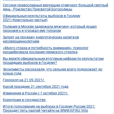
Сегодня православные верующие отмечают большой светлый
день - Рождество Пресвятой Богородицы
Официальные результаты выборов в Госдуму
2021=Кристально-чистые)
Полиция в Москве задержала мужчину, который душил
прохожего и угрожал ему топором
Запрет на продажу энергетических напитков
несовершеннолетним
«Много страха и потребность внимания»: психолог
расшифровала послание пермского стрелка
Вы верите официальным итоговым цифрам по результатам
прошедших выборов в Госдуму?
Экономисты рассказали, что сильнее всего подорожает до
конца года
Гороскоп на 21.09.2021г.
Какой праздник 21 сентября 2021 года
Изменения в России с 1 октября 2021г.
Коррупция в государстве.
Итоги голосования на выборах в Госдуму России 2021:
Проходят пять партий Читайте на WWW.KP.RU: http