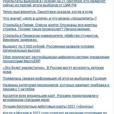
Результаты выборов в Госдуму на 21 сентября: кто лидирует
сейчас из партий, итоги выборов от ЦИК РФ
Тепло еще вернется. Синоптики сказали, когда и куда
Что значит «дело в шляпе» и что можно «прошляпить»?
Стрельба в Перми. Список жертв: Опознаны все жертвы
стрелка. Почему такое происходит? Личное мнение.
Стрельба в Пермском университете. убийство студентов.
Виновник задержан.
Выдадут по 3 000 рублей. Россиянам назвали условия
региональных выплат
Сбер предлагает застройщикам цифровую систему управления
процессами MacroERP
«Это будет реалистично». В России могут исчезнуть детские
дома
Появилась свежая информация об итогах выборов в Госдуму
Названы категории пенсионеров, которых ожидает прибавка к
пенсии с 1 октября
Касается всех владельцев карт. Россиян предупредили о
мгновенном списании денег
Лучшие бесплатные дебетовые карты 2021 (+бонусы)
Когда в Москве в 2021 году стартует включение отопления по