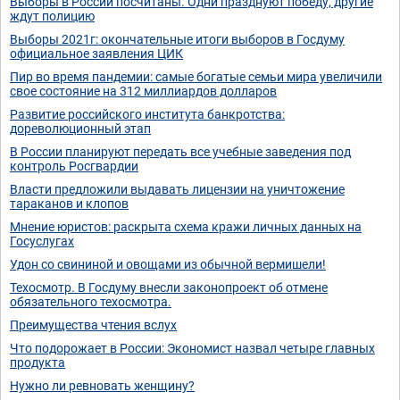
Выборы в России посчитаны. Одни празднуют победу, другие
ждут полицию
Выборы 2021г: окончательные итоги выборов в Госдуму
официальное заявления ЦИК
Пир во время пандемии: самые богатые семьи мира увеличили
свое состояние на 312 миллиардов долларов
Развитие российского института банкротства:
дореволюционный этап
В России планируют передать все учебные заведения под
контроль Росгвардии
Власти предложили выдавать лицензии на уничтожение
тараканов и клопов
Мнение юристов: раскрыта схема кражи личных данных на
Госуслугах
Удон со свининой и овощами из обычной вермишели!
Техосмотр. В Госдуму внесли законопроект об отмене
обязательного техосмотра.
Преимущества чтения вслух
Что подорожает в России: Экономист назвал четыре главных
продукта
Нужно ли ревновать женщину?