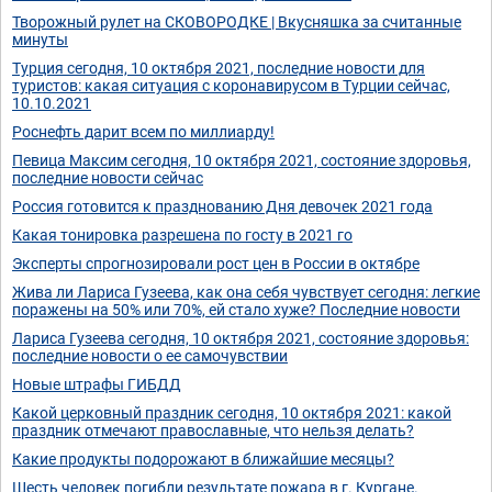
Творожный рулет на СКОВОРОДКЕ | Вкусняшка за считанные
минуты
Турция сегодня, 10 октября 2021, последние новости для
туристов: какая ситуация с коронавирусом в Турции сейчас,
10.10.2021
Роснефть дарит всем по миллиарду!
Певица Максим сегодня, 10 октября 2021, состояние здоровья,
последние новости сейчас
Россия готовится к празднованию Дня девочек 2021 года
Какая тонировка разрешена по госту в 2021 го
Эксперты спрогнозировали рост цен в России в октябре
Жива ли Лариса Гузеева, как она себя чувствует сегодня: легкие
поражены на 50% или 70%, ей стало хуже? Последние новости
Лариса Гузеева сегодня, 10 октября 2021, состояние здоровья:
последние новости о ее самочувствии
Новые штрафы ГИБДД
Какой церковный праздник сегодня, 10 октября 2021: какой
праздник отмечают православные, что нельзя делать?
Какие продукты подорожают в ближайшие месяцы?
Шесть человек погибли результате пожара в г. Кургане.