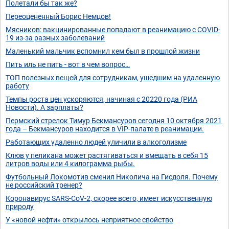
Полетали бы так же?
Переоцененный Борис Немцов!
Мясников: вакцинированные попадают в реанимацию с COVID-
19 из-за разных заболеваний
Маленький мальчик вспомнил кем был в прошлой жизни
Пить иль не пить - вот в чем вопрос…
ТОП полезных вещей для сотрудникам, ушедшим на удаленную
работу
Темпы роста цен ускоряются, начиная с 20220 года (РИА
Новости). А зарплаты?
Пермский стрелок Тимур Бекмансуров сегодня 10 октября 2021
года – Бекмансуров находится в VIP-палате в реанимации.
Работающих удаленно людей уличили в алкоголизме
Клюв у пеликана может растягиваться и вмещать в себя 15
литров воды или 4 килограмма рыбы.
Футбольный Локомотив сменил Николича на Гисдоля. Почему
не российский тренер?
Коронавирус SARS-CoV-2, скорее всего, имеет искусственную
природу
У «новой нефти» открылось неприятное свойство