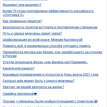
Инцидент или инцедент?
Более 70 стран подтвердили эффективность российского
«Спутника V»
Как правильно пишется?
Безопасность полетов вступила в противоречие с бизнесом
Путь к сердцу мужчины лежит через?
ЦЫфровизация во всей красе. Мнение Касперской
Помнить всё: 4 неожиданных способа улучшить память
Переработка мусора как бизнес: как зарабатывать на отходах
в России
Откуда произошла фраза «как фанера над Парижем».
Канапе или канапэ?
Красивые поздравления и открытки в День врача 2021 года
Сколько жён может быть у одного мужчины?
Хватает ли вашей зарплаты на жизнь?
Семейка пингвинов❤️
Похоже, у обезьяны были особые отношения с этим псом 😂