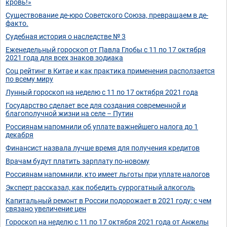
кровь!»
Существование де-юро Советского Союза, превращаем в де-
факто.
Судебная история о наследстве № 3
Еженедельный гороскоп от Павла Глобы c 11 по 17 октября
2021 года для всех знаков зодиака
Соц рейтинг в Китае и как практика применения расползается
по всему миру
Лунный гороскоп на неделю с 11 по 17 октября 2021 года
Государство сделает все для создания современной и
благополучной жизни на селе – Путин
Россиянам напомнили об уплате важнейшего налога до 1
декабря
Финансист назвала лучше время для получения кредитов
Врачам будут платить зарплату по-новому
Россиянам напомнили, кто имеет льготы при уплате налогов
Эксперт рассказал, как победить суррогатный алкоголь
Капитальный ремонт в России подорожает в 2021 году: с чем
связано увеличение цен
Гороскоп на неделю с 11 по 17 октября 2021 года от Анжелы