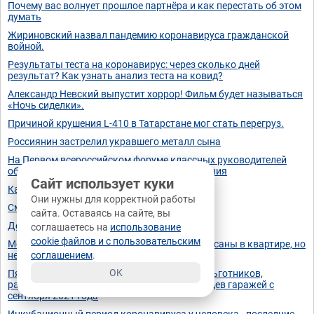
Почему вас волнует прошлое партнёра и как перестать об этом
думать
Жириновский назвал пандемию коронавируса гражданской
войной.
Результаты теста на коронавирус: через сколько дней
результат? Как узнать анализ теста на ковид?
Александр Невский выпустит хоррор! Фильм будет называться
«Ночь сиделки».
Причиной крушения L-410 в Татарстане мог стать перегруз.
Россиянин застрелил укравшего металл сына
На Первом всероссийском форуме классных руководителей
обсудили вопросы цифровизации образования
Сайт использует куки
Какая умная птица😳
Они нужны для корректной работы
Смертельная Авария!! Ксения Собчак
сайта. Оставаясь на сайте, вы
День в истории: 10 октября
соглашаетесь на
использование
cookie файлов и с пользовательским
Можно ли не платить за ЖКУ, если вы прописаны в квартире, но
не живёте там
соглашением
.
OK
Пять новых законов: для автовладельцев, льготников,
работающих граждан, родителей и владельцев гаражей с
сентября 2021 года
Инкубационный период коронавируса у человека - последние