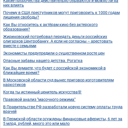
Какие пророчества действительно сбываются и можно ли на
них влиять
Почему в США преступников могут приговорить к 1000 годам
лишения свободы?
Как Вы относитесь к актёрам кино без актерского
образования?
Жириновский потребовал передать деньги российских
олигархов Центробанку. А если не согласны – арестовать
вместе с семьями
Экономисты предупредили о существенном росте цен
Опасные забавы нашего детства. Рогатка
Как Вы думаете, что будет с российской экономикой в
ближайшее время?
В Московской области суд вынес приговор изготовителям
наркотиков
Когда ты истинный ценитель искусства🌸
Правовой анализ "масочного режима"
В Правительстве РФ разработали новую систему оплаты труда
врачей
В Пермской области осуждены финансовые аферисты, 6 лет за
5 млрд. рублей, много это или мало