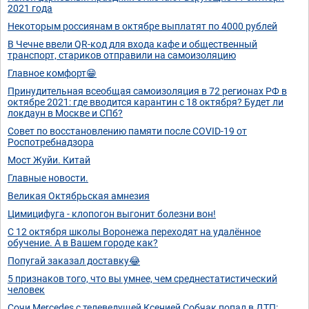
2021 года
Некоторым россиянам в октябре выплатят по 4000 рублей
В Чечне ввели QR-код для входа кафе и общественный
транспорт, стариков отправили на самоизоляцию
Главное комфорт😁
Принудительная всеобщая самоизоляция в 72 регионах РФ в
октябре 2021: где вводится карантин с 18 октября? Будет ли
локдаун в Москве и СПб?
Совет по восстановлению памяти после COVID-19 от
Роспотребнадзора
Мост Жуйи. Китай
Главные новости.
Великая Октябрьская амнезия
Цимицифуга - клопогон выгонит болезни вон!
С 12 октября школы Воронежа переходят на удалённое
обучение. А в Вашем городе как?
Попугай заказал доставку😂
5 признаков того, что вы умнее, чем среднестатистический
человек
Сочи Mercedes с телеведущей Ксенией Собчак попал в ДТП: