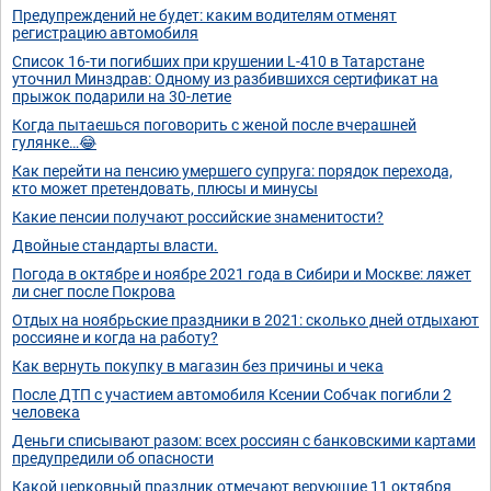
Предупреждений не будет: каким водителям отменят
регистрацию автомобиля
Список 16-ти погибших при крушении L-410 в Татарстане
уточнил Минздрав: Одному из разбившихся сертификат на
прыжок подарили на 30-летие
Когда пытаешься поговорить с женой после вчерашней
гулянке…😂
Как перейти на пенсию умершего супруга: порядок перехода,
кто может претендовать, плюсы и минусы
Какие пенсии получают российские знаменитости?
Двойные стандарты власти.
Погода в октябре и ноябре 2021 года в Сибири и Москве: ляжет
ли снег после Покрова
Отдых на ноябрьские праздники в 2021: сколько дней отдыхают
россияне и когда на работу?
Как вернуть покупку в магазин без причины и чека
После ДТП с участием автомобиля Ксении Собчак погибли 2
человека
Деньги списывают разом: всех россиян с банковскими картами
предупредили об опасности
Какой церковный праздник отмечают верующие 11 октября