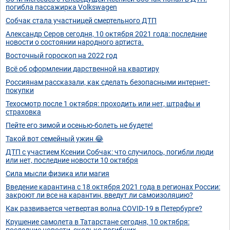
погибла пассажирка Volkswagen
Собчак стала участницей смертельного ДТП
Александр Серов сегодня, 10 октября 2021 года: последние
новости о состоянии народного артиста.
Восточный гороскоп на 2022 год
Всё об оформлении дарственной на квартиру
Россиянам рассказали, как сделать безопасными интернет-
покупки
Техосмотр после 1 октября: проходить или нет, штрафы и
страховка
Пейте его зимой и осенью-болеть не будете!
Такой вот семейный ужин 😂
ДТП с участием Ксении Собчак: что случилось, погибли люди
или нет, последние новости 10 октября
Сила мысли физика или магия
Введение карантина с 18 октября 2021 года в регионах России:
закроют ли все на карантин, введут ли самоизоляцию?
Как развивается четвертая волна COVID-19 в Петербурге?
Крушение самолета в Татарстане сегодня, 10 октября:
последние новости, сколько погибших