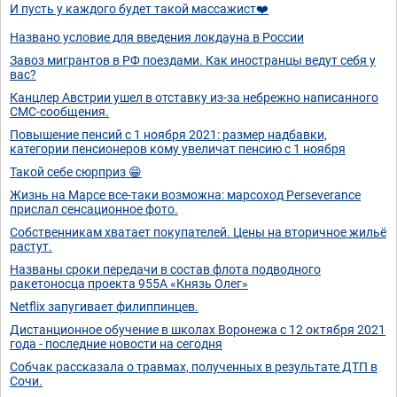
И пусть у каждого будет такой массажист❤️
Названо условие для введения локдауна в России
Завоз мигрантов в РФ поездами. Как иностранцы ведут себя у
вас?
Канцлер Австрии ушел в отставку из-за небрежно написанного
СМС-сообщения.
Повышение пенсий с 1 ноября 2021: размер надбавки,
категории пенсионеров кому увеличат пенсию с 1 ноября
Такой себе сюрприз 😁
Жизнь на Марсе все-таки возможна: марсоход Perseverance
прислал сенсационное фото.
Собственникам хватает покупателей. Цены на вторичное жильё
растут.
Названы сроки передачи в состав флота подводного
ракетоносца проекта 955А «Князь Олег»
Netflix запугивает филиппинцев.
Дистанционное обучение в школах Воронежа с 12 октября 2021
года - последние новости на сегодня
Собчак рассказала о травмах, полученных в результате ДТП в
Сочи.