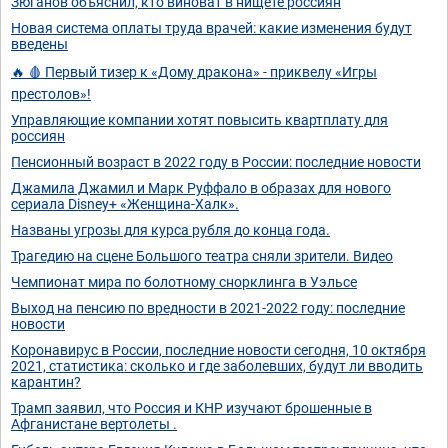
Зюганов объяснил, кто виноват в нищете россиян
Новая система оплаты труда врачей: какие изменения будут
введены
🔥 🩸 Первый тизер к «Дому дракона» - приквелу «Игры
престолов»!
Управляющие компании хотят повысить квартплату для
россиян
Пенсионный возраст в 2022 году в России: последние новости
Джамила Джамил и Марк Руффало в образах для нового
сериала Disney+ «Женщина-Халк».
Названы угрозы для курса рубля до конца года.
Трагедию на сцене Большого театра сняли зрители. Видео
Чемпионат мира по болотному снорклинга в Уэльсе
Выход на пенсию по вредности в 2021-2022 году: последние
новости
Коронавирус в России, последние новости сегодня, 10 октября
2021, статистика: сколько и где заболевших, будут ли вводить
карантин?
Трамп заявил, что Россия и КНР изучают брошенные в
Афганистане вертолеты .