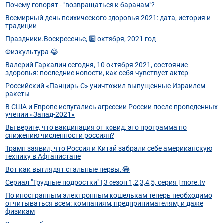
Почему говорят - "возвращаться к баранам"?
Всемирный день психического здоровья 2021: дата, история и
традиции
Праздники.Воскресенье, 🔟 октября, 2021 год
Физкультура 😂
Валерий Гаркалин сегодня, 10 октября 2021, состояние
здоровья: последние новости, как себя чувствует актер
Российский «Панцирь-С» уничтожил выпущенные Израилем
ракеты
В США и Европе испугались агрессии России после проведенных
учений «Запад-2021»
Вы верите, что вакцинация от ковид, это программа по
снижению численности россиян?
Трамп заявил, что Россия и Китай забрали себе американскую
технику в Афганистане
Вот как выглядят стальные нервы.😂
Сериал "Трудные подростки" | 3 сезон 1,2,3,4,5, серия | more.tv
По иностранным электронным кошелькам теперь необходимо
отчитываться всем: компаниям, предпринимателям, и даже
физикам