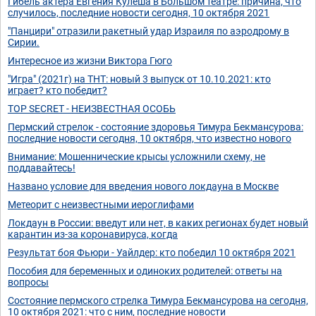
Гибель актера Евгения Кулеша в Большом театре: причина, что
случилось, последние новости сегодня, 10 октября 2021
"Панцири" отразили ракетный удар Израиля по аэродрому в
Сирии.
Интересное из жизни Виктора Гюго
"Игра" (2021г) на ТНТ: новый 3 выпуск от 10.10.2021: кто
играет? кто победит?
TOP SECRET - НЕИЗВЕСТНАЯ ОСОБЬ
Пермский стрелок - состояние здоровья Тимура Бекмансурова:
последние новости сегодня, 10 октября, что известно нового
Внимание: Мошеннические крысы усложнили схему, не
поддавайтесь!
Названо условие для введения нового локдауна в Москве
Метеорит с неизвестными иероглифами
Локдаун в России: введут или нет, в каких регионах будет новый
карантин из-за коронавируса, когда
Результат боя Фьюри - Уайлдер: кто победил 10 октября 2021
Пособия для беременных и одиноких родителей: ответы на
вопросы
Состояние пермского стрелка Тимура Бекмансурова на сегодня,
10 октября 2021: что с ним, последние новости