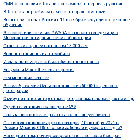
СМИ: пропавший в Татарстане самолет потерпел крушение
В Татарстане разбился самолет с парашютистами
Во всех ли школах России с 11 октября введут дистанционное
обучение
Это спорт или политика? WADA отозвало аккредитацию
Московской антидопинговой лаборатории
Отпечатки ладоней возрастом 13 000 лет
Вопрос о тонировке автомобиля
Изначально морковь была фиолетового цвета
Безумный Макс: Шестёрка ярости.
Чей молочник веселее
Это изображение Луны составлено из 50 000 отдельных
фотографий
С миру по нитке: интерестные фото, занимательные факты и т.д.
Судебная история о наследстве № 5
Польза плотного завтрака оказалась преувеличена
Статистика коронавируса на сегодня, 10 октября 2021 в
России, Москве, СПб: сколько заболело и умерло сегодня?
Наглядно о том, почему скорость света не такая быстрая