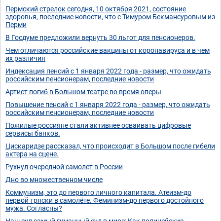
Пермский стрелок сегодня, 10 октября 2021, состояние
здоровья, последние новости, что с Тимуром Бекмансуровым из
Перми
В Госдуме предложили вернуть 30 льгот для пенсионеров.
Чем отличаются российские вакцины от коронавируса и в чем
их различия
Индексация пенсий с 1 января 2022 года - размер, что ожидать
российским пенсионерам, последние новости
Артист погиб в Большом театре во время оперы
Повышение пенсий с 1 января 2022 года - размер, что ожидать
российским пенсионерам, последние новости
Пожилые россияне стали активнее осваивать цифровые
сервисы банков.
Цискаридзе рассказал, что происходит в Большом после гибели
актера на сцене.
Рухнул очередной самолет в России
Дно во множественном числе
Коммунизм, это до первого личного капитала. Атеизм-до
первой тряски в самолёте. Феминизм-до первого достойного
мужа. Согласны?
Наш суд самый гуманный суд в мире: Как полицейские