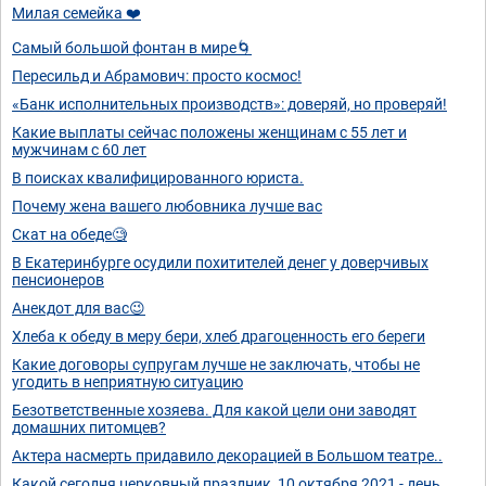
Милая семейка ❤️
Самый большой фонтан в мире🌀
Пересильд и Абрамович: просто космос!
«Банк исполнительных производств»: доверяй, но проверяй!
Какие выплаты сейчас положены женщинам с 55 лет и
мужчинам с 60 лет
В поисках квалифицированного юриста.
Почему жена вашего любовника лучше вас
Скат на обеде🧐
В Екатеринбурге осудили похитителей денег у доверчивых
пенсионеров
Анекдот для вас😉
Хлеба к обеду в меру бери, хлеб драгоценность его береги
Какие договоры супругам лучше не заключать, чтобы не
угодить в неприятную ситуацию
Безответственные хозяева. Для какой цели они заводят
домашних питомцев?
Актера насмерть придавило декорацией в Большом театре..
Какой сегодня церковный праздник, 10 октября 2021 - день