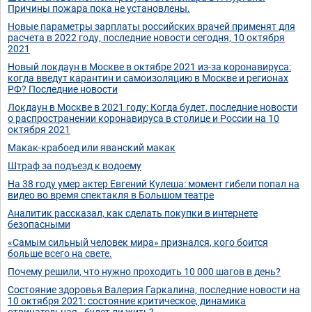
Причины пожара пока не установлены.
Новые параметры зарплаты российских врачей применят для
расчета в 2022 году, последние новости сегодня, 10 октября
2021
Новый локдаун в Москве в октябре 2021 из-за коронавируса:
когда введут карантин и самоизоляцию в Москве и регионах
РФ? Последние новости
Локдаун в Москве в 2021 году: Когда будет, последние новости
о распространении коронавируса в столице и России на 10
октября 2021
Макак-крабоед или яванский макак
Штраф за подъезд к водоему
На 38 году умер актер Евгений Кулеша: момент гибели попал на
видео во время спектакля в Большом театре
Аналитик рассказал, как сделать покупки в интернете
безопасными
«Самым сильный человек мира» признался, кого боится
больше всего на свете.
Почему решили, что нужно проходить 10 000 шагов в день?
Состояние здоровья Валерия Гаркалина, последние новости на
10 октября 2021: состояние критическое, динамика
отрицательная - будет ли жить?