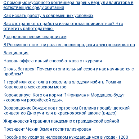
С помощью мусорного контейнера парень вернул аллигатора в
естественную среду обитания
Как искать работу в современных условиях
Вас отстраняют от работы из-за отказа прививаться? Что
ответить работодателю.
Досрочная пенсия сварщикам
В России почти в три раза выросли продажи электросамокатов
Вакцинация
Назван эффективный способ отказа от курения
Огонь, батарея! Почему отопительный сезон у нас начинается с
проблем?
1 герой или как толпа позволила злодеям избить Романа
Ковалева в московском метро!
Коронавирус. Кого он кормит? Фридман и Мордашов будут
«королями российской еды».
Возвращение Вождя: под портретом Сталина прошёл детский
концерт ко Дню учителя в красноярской школе (видео)
Жириновский сравнил пандемию с гражданской войной
Президент Чехии Земан госпитализирован
Пособие по уходу за человеком нуждающимся в уходе - 1200