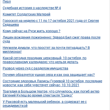
Перл
Судебная история о наследстве № 4
Комитет Солдатских Матерей
Гороскоп на неделю с 11 по 17 октября 2021 года от Сергея
Седашева
Кому сейчас на Руси жить хорошо ?
Лишен вождения пожизненно: Эдвард Бил сжег права после
суда
Неужели думали, что простят за почти пятнадцать? В
миллионах!
Какой сегодня праздник церковный, 10 октября, по
православному календарю: что нельзя делать
Развод через суд с разделом имущества
Почему образуется ушная сера и как она защищает нас?
Состояние здоровья Ларисы Гузеевой 10 октября, последние
новости: как себя чувствует сейчас, 10.10.2021
Трагедия в Большом театре, что случилось: как погиб актер
Евгений Кулеш во время спектакля "Садко"
У Раковой есть маленький ребенок, а содержат ее с
рецидивисткой