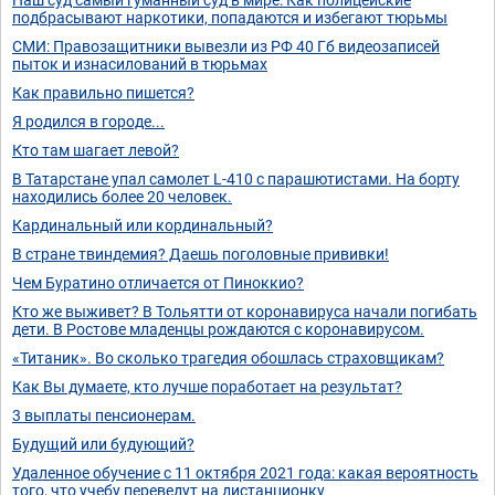
подбрасывают наркотики, попадаются и избегают тюрьмы
СМИ: Правозащитники вывезли из РФ 40 Гб видеозаписей
пыток и изнасилований в тюрьмах
Как правильно пишется?
Я родился в городе...
Кто там шагает левой?
В Татарстане упал самолет L-410 с парашютистами. На борту
находились более 20 человек.
Кардинальный или кординальный?
В стране твиндемия? Даешь поголовные прививки!
Чем Буратино отличается от Пиноккио?
Кто же выживет? В Тольятти от коронавируса начали погибать
дети. В Ростове младенцы рождаются с коронавирусом.
«Титаник». Во сколько трагедия обошлась страховщикам?
Как Вы думаете, кто лучше поработает на результат?
3 выплаты пенсионерам.
Будущий или будующий?
Удаленное обучение с 11 октября 2021 года: какая вероятность
того, что учебу переведут на дистанционку