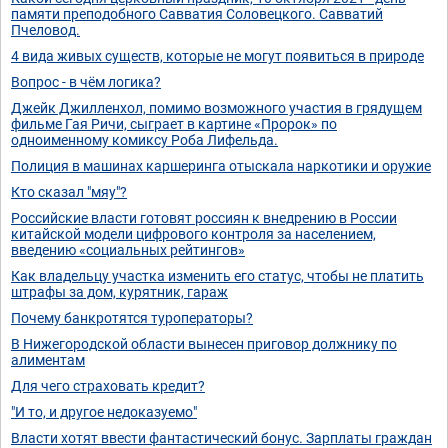
памяти преподобного Савватия Соловецкого. Савватий
Пчеловод.
4 вида живых существ, которые не могут появиться в природе
Вопрос - в чём логика?
Джейк Джилленхол, помимо возможного участия в грядущем
фильме Гая Ричи, сыграет в картине «Пророк» по
одноименному комиксу Роба Лифельда.
Полиция в машинах каршеринга отыскала наркотики и оружие
Кто сказал "мяу"?
Российские власти готовят россиян к внедрению в России
китайской модели цифрового контроля за населением,
введению «социальных рейтингов»
Как владельцу участка изменить его статус, чтобы не платить
штрафы за дом, курятник, гараж
Почему банкротятся туроператоры?
В Нижегородской области вынесен приговор должнику по
алиментам
Для чего страховать кредит?
"И то, и другое недоказуемо"
Власти хотят ввести фантастический бонус. Зарплаты граждан