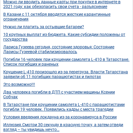
Можно ли вводить данные карты при покупке в интернете в
2021 году: как обезопасить свои счета - разъяснение
В Казани с 11 октября вводятся жесткие карантинные
ограничения
Нужно ли платить за остывшие батареи?
10 крупных выплат из бюджета. Какие субсидии положены от
государства
Лариса Гузеева сегодня, состояние здоровья: Состояние
Ларисы Гузеевой стабилизировалось
Погибли 16 человек при крушении самолета L-410 в Татарстане.
Список погибших и раненых
Крушение L-410 произошло из-за перегруза. Власти Татарстана
заявили об 11 погибших парашютистах и пилотах
Это возможно!!!
Два человека погибли в ДТП с участием машины Ксении
Собчак
В Татарстане при крушении самолета L-410 с парашютистами
погибли 19 человек. Появились кадры с места трагедии
Условия введения локдауна из-за коронавируса в России
Иллюзия.Смотри 30 секунду в красную точку, а затем отведи
взгляд – ты увидишь нечто…