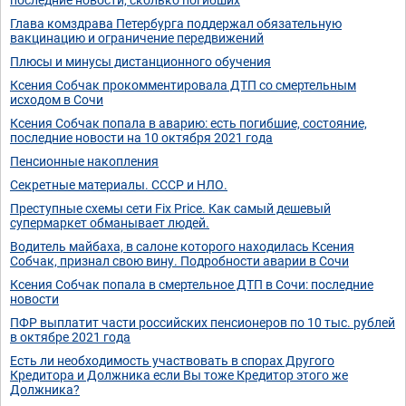
Глава комздрава Петербурга поддержал обязательную
вакцинацию и ограничение передвижений
Плюсы и минусы дистанционного обучения
Ксения Собчак прокомментировала ДТП со смертельным
исходом в Сочи
Ксения Собчак попала в аварию: есть погибшие, состояние,
последние новости на 10 октября 2021 года
Пенсионные накопления
Секретные материалы. СССР и НЛО.
Преступные схемы сети Fix Price. Как самый дешевый
супермаркет обманывает людей.
Водитель майбаха, в салоне которого находилась Ксения
Собчак, признал свою вину. Подробности аварии в Сочи
Ксения Собчак попала в смертельное ДТП в Сочи: последние
новости
ПФР выплатит части российских пенсионеров по 10 тыс. рублей
в октябре 2021 года
Есть ли необходимость участвовать в спорах Другого
Кредитора и Должника если Вы тоже Кредитор этого же
Должника?