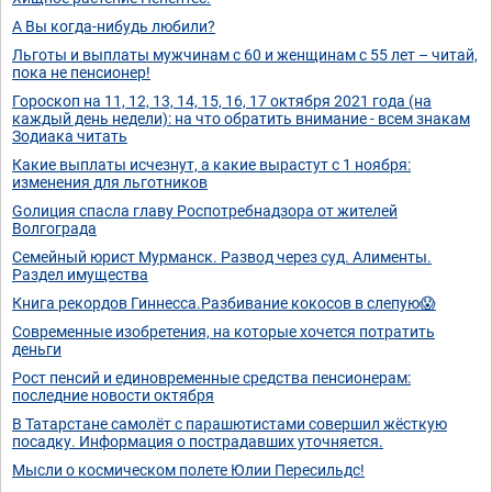
А Вы когда-нибудь любили?
Льготы и выплаты мужчинам с 60 и женщинам с 55 лет – читай,
пока не пенсионер!
Гороскоп на 11, 12, 13, 14, 15, 16, 17 октября 2021 года (на
каждый день недели): на что обратить внимание - всем знакам
Зодиака читать
Какие выплаты исчезнут, а какие вырастут с 1 ноября:
изменения для льготников
Gолиция спасла главу Роспотребнадзора от жителей
Волгограда
Семейный юрист Мурманск. Развод через суд. Алименты.
Раздел имущества
Книга рекордов Гиннесса.Разбивание кокосов в слепую😱
Современные изобретения, на которые хочется потратить
деньги
Рост пенсий и единовременные средства пенсионерам:
последние новости октября
В Татарстане самолёт с парашютистами совершил жёсткую
посадку. Информация о пострадавших уточняется.
Мысли о космическом полете Юлии Пересильдс!