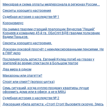
Минздрав и схема оплаты медперсонала в регионах России...
Секреты хорошего настроения
Судебная история о наследстве № 1
Короновирус
На снимке гвардии старший прапорщик Вячеслав "Леший"
Корнеев и командир 45-й гв. ОБрСпН ВДВ гвардии полковник
Вадим Паньков.
Секреты хорошего настроения.
Доказан роковой просчёт с неиндексированными пенсиями. Не
в ПФР дело
Последняя роль артиста. Евгений Кулеш погиб на глазах у
зрителей во время спектакля в Большом театре
Два мира в одном
Макароны или спагетти?
Спорт или спирт? (вопрос-шутка)
Семь ситуаций, когда куплю-продажу квартиры лучше
оформить дома или в офисе, а не в МФЦ
Судебная история о наследстве № 2
Декорация убила артиста: «Стоп! Стоп! Вызовите скорую. Здесь