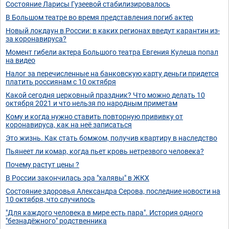
Состояние Ларисы Гузеевой стабилизировалось
В Большом театре во время представления погиб актер
Новый локдаун в России: в каких регионах введут карантин из-
за коронавируса?
Момент гибели актера Большого театра Евгения Кулеша попал
на видео
Налог за перечисленные на банковскую карту деньги придется
платить россиянам с 10 октября
Какой сегодня церковный праздник? Что можно делать 10
октября 2021 и что нельзя по народным приметам
Кому и когда нужно ставить повторную прививку от
коронавируса, как на неё записаться
Это жизнь. Как стать бомжом, получив квартиру в наследство
Пьянеет ли комар, когда пьет кровь нетрезвого человека?
Почему растут цены ?
В России закончилась эра "халявы" в ЖКХ
Состояние здоровья Александра Серова, последние новости на
10 октября, что случилось
"Для каждого человека в мире есть пара". История одного
"безнадёжного" родственника