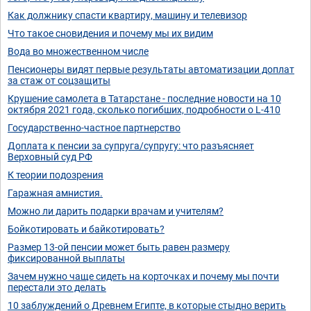
Как должнику спасти квартиру, машину и телевизор
Что такое сновидения и почему мы их видим
Вода во множественном числе
Пенсионеры видят первые результаты автоматизации доплат
за стаж от соцзащиты
Крушение самолета в Татарстане - последние новости на 10
октября 2021 года, сколько погибших, подробности о L-410
Государственно-частное партнерство
Доплата к пенсии за супруга/супругу: что разъясняет
Верховный суд РФ
К теории подозрения
Гаражная амнистия.
Можно ли дарить подарки врачам и учителям?
Бойкотировать и байкотировать?
Размер 13-ой пенсии может быть равен размеру
фиксированной выплаты
Зачем нужно чаще сидеть на корточках и почему мы почти
перестали это делать
10 заблуждений о Древнем Египте, в которые стыдно верить