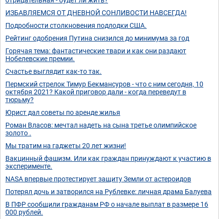
ИЗБАВЛЯЕМСЯ ОТ ДНЕВНОЙ СОНЛИВОСТИ НАВСЕГДА!
Подробности столкновения подлодки США.
Рейтинг одобрения Путина снизился до минимума за год
Горячая тема: фантастические твари и как они раздают
Нобелевские премии.
Счастье выглядит как-то так.
Пермский стрелок Тимур Бекмансуров - что с ним сегодня, 10
октября 2021? Какой приговор дали - когда переведут в
тюрьму?
Юрист дал советы по аренде жилья
Роман Власов: мечтал надеть на сына третье олимпийское
золото .
Мы тратим на гаджеты 20 лет жизни!
Вакцинный фашизм. Или как граждан принуждают к участию в
эксперименте.
NASA впервые протестирует защиту Земли от астероидов
Потерял дочь и затворился на Рублевке: личная драма Балуева
В ПФР сообщили гражданам РФ о начале выплат в размере 16
000 рублей.