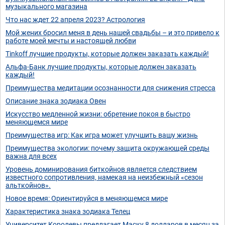
музыкального магазина
Что нас ждет 22 апреля 2023? Астрология
Мой жених бросил меня в день нашей свадьбы – и это привело к
работе моей мечты и настоящей любви
Tinkoff лучшие продукты, которые должен заказать каждый!
Альфа-Банк лучшие продукты, которые должен заказать
каждый!
Преимущества медитации осознанности для снижения стресса
Описание знака зодиака Овен
Искусство медленной жизни: обретение покоя в быстро
меняющемся мире
Преимущества игр: Как игра может улучшить вашу жизнь
Преимущества экологии: почему защита окружающей среды
важна для всех
Уровень доминирования биткойнов является следствием
известного сопротивления, намекая на неизбежный «сезон
альткойнов».
Новое время: Ориентируйся в меняющемся мире
Характеристика знака зодиака Телец
Университет Королевы предлагает Маску 8 долларов в месяц за