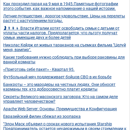
Как проходил парад на 9 мая в 1945.Памятные фотографии
этого события, как важное напоминание о нашей истории.
Летние путешествия - дорогое удовольствие. Цены на перелеты
растут с наступлением погоды.
🤰👨‍👩‍👦 Власти Италии хотят освободить семьи с детьми от
уплаты части налогов. Предполагается, что льготу получат
семьи, имеющие двух и более детей
Николас Кейдж ел живых тараканов на съемках фильма "Целуй
меня, вампир".
Какие требования нужно соблюдать при выборе раковины для
ванной комнаты
«Приготовь себе пакет» - Квартал 95.
Футбольный мяч поддерживает бойцов СВО в их борьбе
Банкроты – это мародеры на честных людях. Они обносят
карманы тех, кто добросовестно платит кредиты
Секреты Великого масонского заговора: Кто на самом деле
управляет человечеством?
Apache Web Server: Основы, Преимущества и Конфигурация
Евразийский филин сбежал из зоопарка
"Элон Маск объявил о сроках нового испытания Starship
Предприниматель остается неудержимым в своем стремлении к