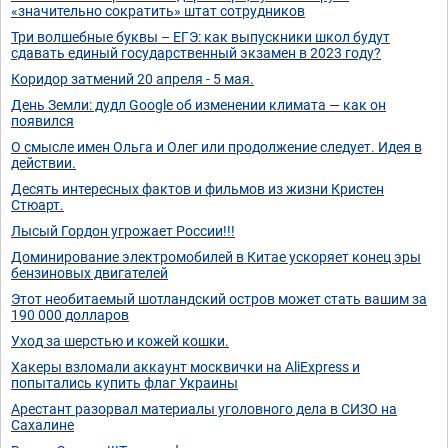
«значительно сократить» штат сотрудников
Три волшебные буквы – ЕГЭ: как выпускники школ будут
сдавать единый государственный экзамен в 2023 году?
Коридор затмений 20 апреля - 5 мая.
День Земли: дудл Google об изменении климата — как он
появился
О смысле имен Ольга и Олег или продолжение следует. Идея в
действии.
Десять интересных фактов и фильмов из жизни Кристен
Стюарт.
Лысый Гордон угрожает России!!!
Доминирование электромобилей в Китае ускоряет конец эры
бензиновых двигателей
Этот необитаемый шотландский остров может стать вашим за
190 000 долларов
Уход за шерстью и кожей кошки.
Хакеры взломали аккаунт москвички на AliExpress и
попытались купить флаг Украины
Арестант разорвал материалы уголовного дела в СИЗО на
Сахалине