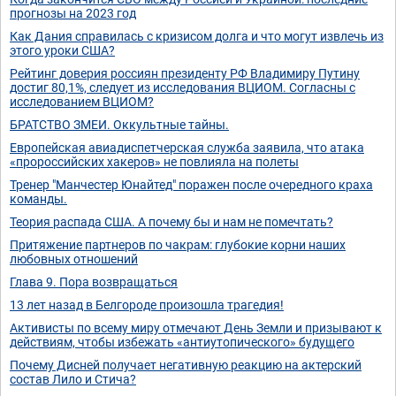
прогнозы на 2023 год
Как Дания справилась с кризисом долга и что могут извлечь из
этого уроки США?
Рейтинг доверия россиян президенту РФ Владимиру Путину
достиг 80,1%, следует из исследования ВЦИОМ. Согласны с
исследованием ВЦИОМ?
БРАТСТВО ЗМЕИ. Оккультные тайны.
Европейская авиадиспетчерская служба заявила, что атака
«пророссийских хакеров» не повлияла на полеты
Тренер "Манчестер Юнайтед" поражен после очередного краха
команды.
Теория распада США. А почему бы и нам не помечтать?
Притяжение партнеров по чакрам: глубокие корни наших
любовных отношений
Глава 9. Пора возвращаться
13 лет назад в Белгороде произошла трагедия!
Активисты по всему миру отмечают День Земли и призывают к
действиям, чтобы избежать «антиутопического» будущего
Почему Дисней получает негативную реакцию на актерский
состав Лило и Стича?