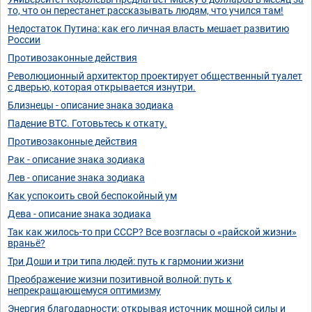
то, что он перестанет рассказывать людям, что учился там!
Недостаток Путина: как его личная власть мешает развитию
России
Противозаконные действия
Революционный архитектор проектирует общественный туалет
с дверью, которая открывается изнутри.
Близнецы - описание знака зодиака
Падение BTC. Готовьтесь к откату.
Противозаконные действия
Рак - описание знака зодиака
Лев - описание знака зодиака
Как успокоить свой беспокойный ум
Дева - описание знака зодиака
Так как жилось-то при СССР? Все возгласы о «райской жизни»
враньё?
Три Доши и три типа людей: путь к гармонии жизни
Преображение жизни позитивной волной: путь к
непрекращающемуся оптимизму
Энергия благодарности: открывая источник мощной силы и