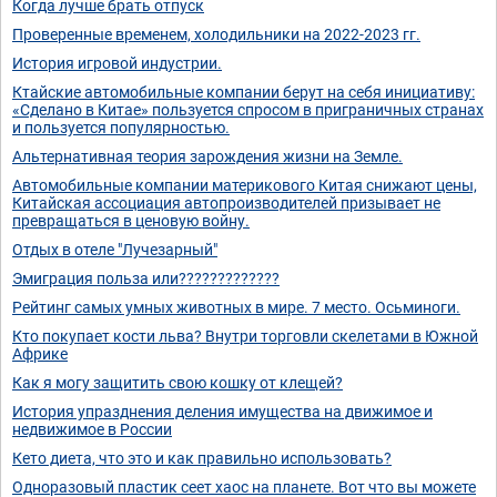
Когда лучше брать отпуск
Проверенные временем, холодильники на 2022-2023 гг.
История игровой индустрии.
Ктайские автомобильные компании берут на себя инициативу:
«Сделано в Китае» пользуется спросом в приграничных странах
и пользуется популярностью.
Альтернативная теория зарождения жизни на Земле.
Автомобильные компании материкового Китая снижают цены,
Китайская ассоциация автопроизводителей призывает не
превращаться в ценовую войну.
Отдых в отеле "Лучезарный"
Эмиграция польза или?????????????
Рейтинг самых умных животных в мире. 7 место. Осьминоги.
Кто покупает кости льва? Внутри торговли скелетами в Южной
Африке
Как я могу защитить свою кошку от клещей?
История упразднения деления имущества на движимое и
недвижимое в России
Кето диета, что это и как правильно использовать?
Одноразовый пластик сеет хаос на планете. Вот что вы можете