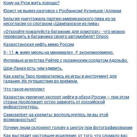
Кому на Руси жить хорошо?
Юрист не вывез разговор с Росбанком! Кузнецов | Аллиам
Бельгия уничтожила партию американского пива из-за
несогласия со слоганом «Шампанское из пива»
«Откройте пожалуйста багажник для осмотра!» - что можно
перевозить в багажнике своего автомобиля? Опрос
Казахстанская нефть мимо России
9 - 11 🔥 живу месяц на минималку 📌 экономноеменю.
Интервью агентства Рейтер с украинским солдатом Адольфо.
Шри-Ланке есть чем удивить.
Как карты Таро превратились из игры в инструмент для
гадания: Их путешествие во времени.
Что такое интеллект
Казахстан увеличил экспорт нефти в обход России — при этом
страна продолжает остро зависеть от российской
инфраструктуры.
Самозапрет на кредиты: воспользуетесь ли вы этой
возможностью?
Почему люди склоняют голову к центру при фотографировании
Как выглядит настоящее исцеление, от того, что сломало вас