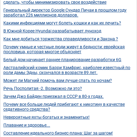
сделать, чтобы минимизировать свое воздействие
Генеральный директор Google Сундар Пичаи в прошлом году
заработал 226 миллионов долларов.
Какими инфекциями могут болеть кошки и как их лечить?
В Южной Корее Hyundai разрабатывает луноход
Как мне добиться торжества справедливости и Закона ?
Почему умные и честные люди живут в бедности: еврейская
пословица, которая многое объясняет
Белый дом начинает раннее планирование разработки 6G
Австралийский комик Барри Хамфрис, наиболее известный по
роли дамы Эдны, скончался в возрасте 89 лет.
Может ли Магний помочь вам лучше спать по ночам?
Речь Посполитая -2. Возможно ли это?
Зачем Джо Байден приезжал в СССР в 80-х годах.
Почему все больше людей прибегают к никотину в качестве
седативного средства?
Невероятные яхты богатых и знаменитых!
Плавание и здоровье...
Составление идеального бизнес-плана: Шаг за шагом!