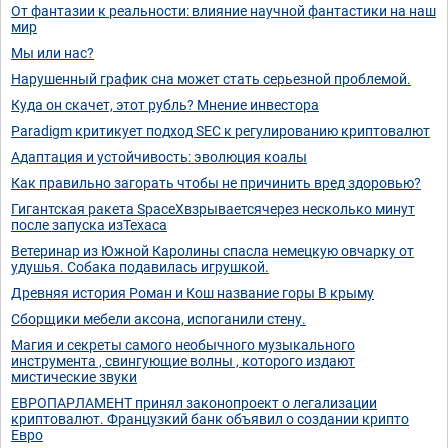
От фантазии к реальности: влияние научной фантастики на наш
мир
Мы или нас?
Нарушенный график сна может стать серьезной проблемой.
Куда он скачет, этот рубль? Мнение инвестора
Paradigm критикует подход SEC к регулированию криптовалют
Адаптация и устойчивость: эволюция коалы
Как правильно загорать чтобы не причинить вред здоровью?
Гигантская ракета SpaceXвзрываетсячерез несколько минут
после запуска изТехаса
Ветеринар из Южной Каролины спасла немецкую овчарку от
удушья. Собака подавилась игрушкой.
Древняя история Роман и Кош название горы В крыму
Сборщики мебели аксона, испоганили стену.
Магия и секреты самого необычного музыкального
инструмента , свингующие волны , которого издают
мистические звуки
ЕВРОПАРЛАМЕНТ принял законопроект о легализации
криптовалют. Французкий банк объявил о создании крипто
Евро