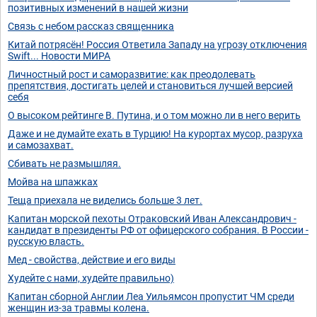
позитивных изменений в нашей жизни
Связь с небом рассказ священника
Китай потрясён! Россия Ответила Западу на угрозу отключения
Swift... Новости МИРА
Личностный рост и саморазвитие: как преодолевать
препятствия, достигать целей и становиться лучшей версией
себя
О высоком рейтинге В. Путина, и о том можно ли в него верить
Даже и не думайте ехать в Турцию! На курортах мусор, разруха
и самозахват.
Сбивать не размышляя.
Мойва на шпажках
Теща приехала не виделись больше 3 лет.
Капитан морской пехоты Отраковский Иван Александрович -
кандидат в президенты РФ от офицерского собрания. В России -
русскую власть.
Мед - свойства, действие и его виды
Худейте с нами, худейте правильно)
Капитан сборной Англии Леа Уильямсон пропустит ЧМ среди
женщин из-за травмы колена.