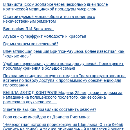
В пакистанском зоопарке через несколько дней после
критической медицинской процедуры умер слон.
С какой суммой можно обратиться в полицию с
некачественным ремонтом
Биография Л.И.Брежнева.
Агуахе – суперфрукт молодости и красоты!
Где мы живем во вселенной?
Впечатляющая реакция Бриггса-Раушера, более известная как
"иодные часы"
Удобная переносная угловая полка для душевой. Полка решит
проблему хранения в большой семье!
Показания свидетельствуют о том, что Трамп присутствовал на
встрече по поводу доступа к программному обеспечению для
голосования
ВЫШЛА ИЗ-ПОД КОНТРОЛЯ Модели, 25 лет, грозит тюрьма за
нападение на полицейского после того, как ее собака
растерзала двух человек.....
Знаете ли вы, как правильно составить резюме?
Гора свежих инсайдов от Дэниела Рихтмана:
"Невероятная история происхождения Шашлыка! Он же Кебаб
(жарить на гриле). А так же, оригинальный Кавказский рецепт