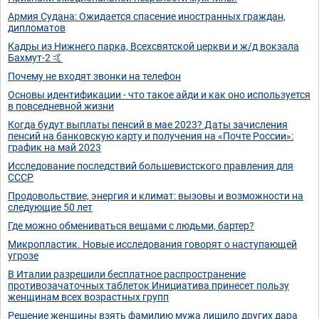
Армия Судана: Ожидается спасение иностранных граждан,
дипломатов
Кадры из Нижнего парка, Всехсвятской церкви и ж/д вокзала
Бахмут-2 🤙
Почему не входят звонки на телефон
Основы идентификации - что такое айди и как оно используется
в повседневной жизни
Когда будут выплаты пенсий в мае 2023? Даты зачисления
пенсий на банковскую карту и получения на «Почте России»:
график на май 2023
Исследование последствий большевистского правления для
СССР
Продовольствие, энергия и климат: вызовы и возможности на
следующие 50 лет
Где можно обмениваться вещами с людьми, бартер?
Микропластик. Новые исследования говорят о наступающей
угрозе
В Италии разрешили бесплатное распространение
противозачаточных таблеток Инициатива принесет пользу
женщинам всех возрастных групп
Решение женщины взять фамилию мужа лишило других дара