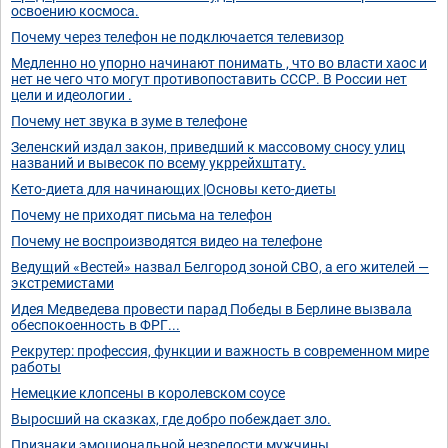
освоению космоса.
Почему через телефон не подключается телевизор
Медленно но упорно начинают понимать , что во власти хаос и
нет не чего что могут противопоставить СССР. В России нет
цели и идеологии .
Почему нет звука в зуме в телефоне
Зеленский издал закон, приведший к массовому сносу улиц
названий и вывесок по всему укррейхштату.
Кето-диета для начинающих |Основы кето-диеты
Почему не приходят письма на телефон
Почему не воспроизводятся видео на телефоне
Ведущий «Вестей» назвал Белгород зоной СВО, а его жителей —
экстремистами
Идея Медведева провести парад Победы в Берлине вызвала
обеспокоенность в ФРГ...
Рекрутер: профессия, функции и важность в современном мире
работы
Немецкие клопсены в королевском соусе
Выросший на сказках, где добро побеждает зло.
Признаки эмоциональной незрелости мужчины.