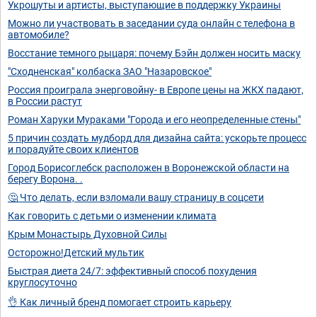
Укрошуты и артисты, выступающие в поддержку Украины
Можно ли участвовать в заседании суда онлайн с телефона в
автомобиле?
Восстание темного рыцаря: почему Бэйн должен носить маску
"Сходненская" колбаска ЗАО "Назаровское"
Россия проиграла энерговойну- в Европе цены на ЖКХ падают,
в России растут
Роман Харуки Мураками "Города и его неопределенные стены"
5 причин создать мудборд для дизайна сайта: ускорьте процесс
и порадуйте своих клиентов
Город Борисоглебск расположен в Воронежской области на
берегу Ворона. .
🤔 Что делать, если взломали вашу страницу в соцсети
Как говорить с детьми о изменении климата
Крым Монастырь Духовной Силы
Осторожно!Детский мультик
Быстрая диета 24/7: эффективный способ похудения
круглосуточно
👌 Как личный бренд помогает строить карьеру