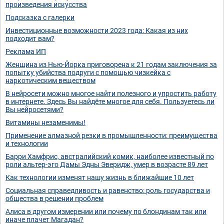
произведения искусства
Подсказка с галерки
Инвестиционные возможности 2023 года: Какая из них
подходит вам?
Реклама ИП
Женщина из Нью-Йорка приговорена к 21 годам заключения за
попытку убийства подруги с помощью чизкейка с
наркотическим веществом
В нейросети можно многое найти полезного и упростить работу
в интернете. Здесь Вы найдёте многое для себя. Пользуетесь ли
Вы нейросетями?
Витамины незаменимы!
Применение алмазной резки в промышленности: преимущества
и технологии
Барри Хамфрис, австралийский комик, наиболее известный по
роли альтер-эго Дамы Эдны Эверидж, умер в возрасте 89 лет
Как технологии изменят нашу жизнь в ближайшие 10 лет
Социальная справедливость и равенство: роль государства и
общества в решении проблем
Алиса в другом измерении или почему по блондинам так или
иначе плачет Магадан?