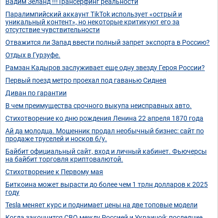
Вадим Зеланд !!!Трансерфинг реальности
Паралимпийский аккаунт TikTok использует «острый и
уникальный контент», но некоторые критикуют его за
отсутствие чувствительности
Отважится ли Запад ввести полный запрет экспорта в Россию?
Отдых в Гурзуфе.
Рамзан Кадыров заслуживает еще одну звезду Героя России?
Первый поезд метро проехал под гаванью Сиднея
Диван по гарантии
В чем преимущества срочного выкупа неисправных авто.
Стихотворение ко дню рождения Ленина 22 апреля 1870 года
Ай да молодца. Мошенник продал необычный бизнес: сайт по
продаже труселей и носков б/у.
Байбит официальный сайт, вход и личный кабинет. Фьючерсы
на байбит торговля криптовалютой.
Стихотворение к Первому мая
Биткоина может вырасти до более чем 1 трлн долларов к 2025
году
Tesla меняет курс и поднимает цены на две топовые модели
Когда закончится СВО между Россией и Украиной: последние