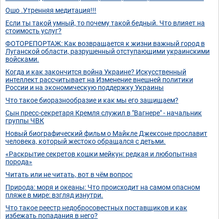
Ошо .Утренняя медитация!!!
Если ты такой умный, то почему такой бедный. Что влияет на
стоимость услуг?
ФОТОРЕПОРТАЖ: Как возвращается к жизни важный город в
Луганской области, разрушенный отступающими украинскими
войсками.
Когда и как закончится война Украине? Искусственный
интеллект рассчитывает на Изменение внешней политики
России и на экономическую поддержку Украины
Что такое биоразнообразие и как мы его защищаем?
Сын пресс-секретаря Кремля служил в "Вагнере" - начальник
группы ЧВК
Новый биографический фильм о Майкле Джексоне прославит
человека, который жестоко обращался с детьми.
«Раскрытие секретов кошки мейкун: редкая и любопытная
порода»
Читать или не читать, вот в чём вопрос
Природа: моря и океаны: Что происходит на самом опасном
пляже в мире: взгляд изнутри.
Что такое реестр недобросовестных поставщиков и как
избежать попадания в него?