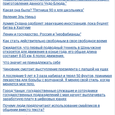
приготовления данного Чудо-Блюда."
Какая она была? "Пятница 90-х для школьника"
Явление Эль-Ниньо
Армия Судана одобряет эвакуацию иностранцев, пока бушует
битва в Хартуме
Ленин и государство. Россия и "неофабианцы"
Как стать действительно свободным в свое свободное время
Ожидается, что первый подводный туннель в Шэньчжэне
откроется для движения в конце года, его общая длина
составит 8,05 км, 6 полос движения.
Что значит не принадлежать себе
Чиновник смотрит выступление президента с лапшой на ушах
А последние 9 лет я 3 раза набирал и терял 50 фунтов, принимая
лекарства для борьбы с волчанкой. Я меняю свой стиль, когда
меняется мое тело.
Город Чаншу: государственные служащие и сотрудники
государственных подразделений с мая начнут выплачивать
заработную плату в цифровых юанях
Почему люди предпочитают использование смайликов в
общении вместо текста?