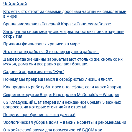
Чай,чай,чай
Кто есть кто стоит за самыми дорогими частными самолетами
в мире!
Сравнение жизни в Северной Корее и Советском Союзе
Загадочная связь между сном и реальностью: новые научные
открытия
Причины финансовых кризисов в мире.
Это не конец работы. Это конец скучной работы.
Даже когда женщины зарабатывают столько же, сколько их
мужья, дома они все равно делают больше.
Садовый опрыскиватель "Жук"
Почему мы превращаемся в серебристых лисиц и лисят.
Как продлить работу батареи в телефоне, если низкий заряд.
Секретное оружие Burger King против McDonald's — Whopper
6G: Следующий шаг вперед или нежданное бремя? 5 важных
вопросов, на которые стоит найти ответы!
Пошутил про Урюпинск – и в дамках!
Экологическая уборка дома – важные советы и рекомендации
Откройте свой разум для возможностей БДСМ как