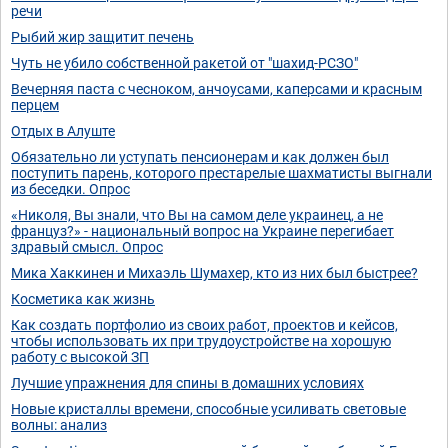
речи
Рыбий жир защитит печень
Чуть не убило собственной ракетой от "шахид-РСЗО"
Вечерняя паста с чесноком, анчоусами, каперсами и красным
перцем
Отдых в Алуште
Обязательно ли уступать пенсионерам и как должен был
поступить парень, которого престарелые шахматисты выгнали
из беседки. Опрос
«Николя, Вы знали, что Вы на самом деле украинец, а не
француз?» - национальный вопрос на Украине перегибает
здравый смысл. Опрос
Мика Хаккинен и Михаэль Шумахер, кто из них был быстрее?
Косметика как жизнь
Как создать портфолио из своих работ, проектов и кейсов,
чтобы использовать их при трудоустройстве на хорошую
работу с высокой ЗП
Лучшие упражнения для спины в домашних условиях
Новые кристаллы времени, способные усиливать световые
волны: анализ