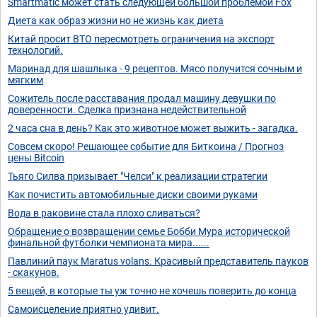
Smartmatic может стать следующей большой проблемой Fox
Диета как образ жизни но не жизнь как диета
Китай просит ВТО пересмотреть ограничения на экспорт
технологий.
Маринад для шашлыка - 9 рецептов. Мясо получится сочным и
мягким
Сожитель после расставания продал машину девушки по
доверенности. Сделка признана недействительной
2 часа сна в день? Как это животное может выжить - загадка.
Совсем скоро! Решающее событие для Биткоина / Прогноз
цены Bitcoin
Тьяго Силва призывает "Челси" к реализации стратегии
Как почистить автомобильные диски своими руками
Вода в раковине стала плохо сливаться?
Обращение о возвращении семье Бобби Мура исторической
финальной футболки чемпионата мира......
Павлиний паук Maratus volans. Красивый представитель пауков
- скакунов.
5 вещей, в которые ты уж точно не хочешь поверить до конца
Самоисцеление приятно удивит.