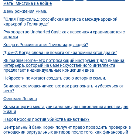
мать. Мистика на войне
День рождения Рима.
"Юлия Перисильд: российская актриса с международной
карьерой в Голливуде"
Руководство Uncharted Cast: как персонажи сравниваются с
играми
Когда в России станет 1 миллиард людей?
"Дом-2: Когда слова не помогают - запоминаются драки"
REimagine Home - это потрясающий инструмент для дизайна
интерьера, который на базе искусственного интеллекта
предлагает индивидуальные концепции диза
Нейросети помогают создать свою историю семьи.
Банковское мошенничество: как распознать и уберечься от
него?
Феномен Ленина
Крым энергия места уникальные для накопления энергии для
жизни
Народ России против убийства животных?
Центральный банк Кореи получит право проводить проверки в
отношении виртуальных активов после того, как финансовый