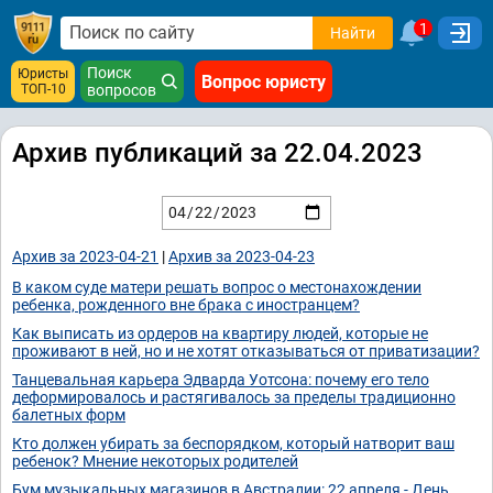
1
Найти
Поиск
Юристы
Вопрос юристу
ТОП-10
вопросов
Архив публикаций за 22.04.2023
Архив за 2023-04-21
|
Архив за 2023-04-23
В каком суде матери решать вопрос о местонахождении
ребенка, рожденного вне брака с иностранцем?
Как выписать из ордеров на квартиру людей, которые не
проживают в ней, но и не хотят отказываться от приватизации?
Танцевальная карьера Эдварда Уотсона: почему его тело
деформировалось и растягивалось за пределы традиционно
балетных форм
Кто должен убирать за беспорядком, который натворит ваш
ребенок? Мнение некоторых родителей
Бум музыкальных магазинов в Австралии: 22 апреля - День