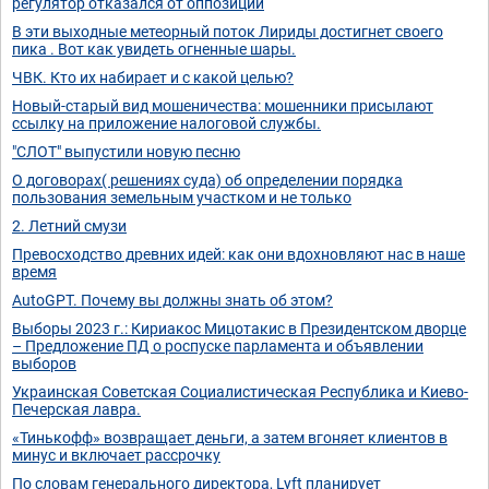
регулятор отказался от оппозиции
В эти выходные метеорный поток Лириды достигнет своего
пика . Вот как увидеть огненные шары.
ЧВК. Кто их набирает и с какой целью?
Новый-старый вид мошеничества: мошенники присылают
ссылку на приложение налоговой службы.
"СЛОТ" выпустили новую песню
О договорах( решениях суда) об определении порядка
пользования земельным участком и не только
2. Летний смузи⁣
Превосходство древних идей: как они вдохновляют нас в наше
время
AutoGPT. Почему вы должны знать об этом?
Выборы 2023 г.: Кириакос Мицотакис в Президентском дворце
– Предложение ПД о роспуске парламента и объявлении
выборов
Украинская Советская Социалистическая Республика и Киево-
Печерская лавра.
«Тинькофф» возвращает деньги, а затем вгоняет клиентов в
минус и включает рассрочку
По словам генерального директора, Lyft планирует