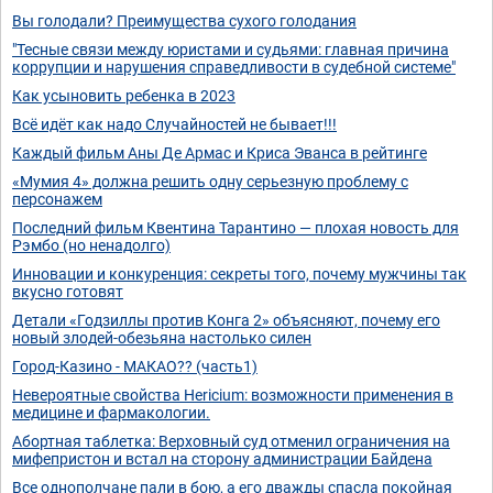
Вы голодали? Преимущества сухого голодания
"Тесные связи между юристами и судьями: главная причина
коррупции и нарушения справедливости в судебной системе"
Как усыновить ребенка в 2023
Всё идёт как надо Случайностей не бывает!!!
Каждый фильм Аны Де Армас и Криса Эванса в рейтинге
«Мумия 4» должна решить одну серьезную проблему с
персонажем
Последний фильм Квентина Тарантино — плохая новость для
Рэмбо (но ненадолго)
Инновации и конкуренция: секреты того, почему мужчины так
вкусно готовят
Детали «Годзиллы против Конга 2» объясняют, почему его
новый злодей-обезьяна настолько силен
Город-Казино - МАКАО?? (часть1)
Невероятные свойства Hericium: возможности применения в
медицине и фармакологии.
Абортная таблетка: Верховный суд отменил ограничения на
мифепристон и встал на сторону администрации Байдена
Все однополчане пали в бою, а его дважды спасла покойная