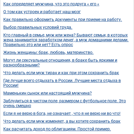
Как определяет мужчина, что это подруга « его «
О том как устроен и работает наш мозг
Как правильно оформить документы при приеме на работу.
Выбор правильных условий труда.
Кто главный в семье, муж или жена? Бывают семьи, в которых
жена занимается заработком денег, а муж домашними делами.
Правильно это или нет? Есть опрос
Жизнь женщины: брак, любовь, материнство.
Могут ли сексуальные отношения, в браке быть яркими и
разнообразными?
Что делать если муж тиран и как при этом сохранить брак
Где лучше всего отдыхать в России. Лучшие места отдыха в
России!
Маменькин сынок или настоящий мужчина?
Заблудиться в чистом поле, размером с футбольное поле. Это
очень смешно
Если я не верю в бога, не означает , что я не верю ни во что!
Что делать если муж изменяет, а вы хотите сохранить брак
Как расчитать доход по облигациям. Простой пример.