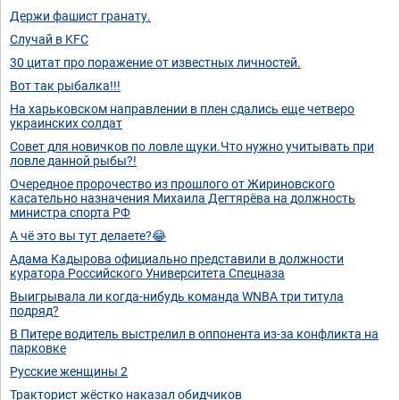
Держи фашист гранату.
Случай в KFC
30 цитат про поражение от известных личностей.
Вот так рыбалка!!!
На харьковском направлении в плен сдались еще четверо
украинских солдат
Совет для новичков по ловле щуки.Что нужно учитывать при
ловле данной рыбы?!
Очередное пророчество из прошлого от Жириновского
касательно назначения Михаила Дегтярёва на должность
министра спорта РФ
А чё это вы тут делаете?😂
Адама Кадырова официально представили в должности
куратора Российского Университета Спецназa
Выигрывала ли когда-нибудь команда WNBA три титула
подряд?
В Питере водитель выстрелил в оппонента из-за конфликта на
парковке
Русские женщины 2
Тракторист жёстко наказал обидчиков