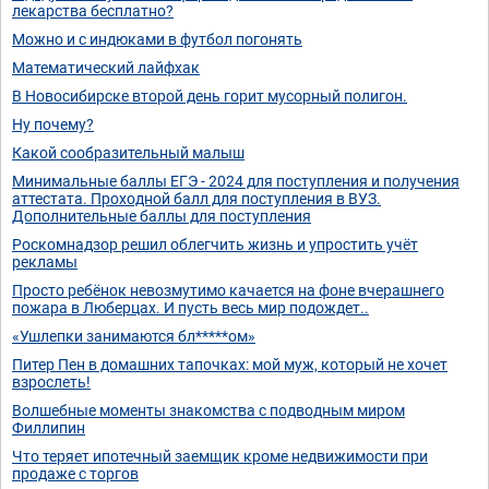
лекарства бесплатно?
Можно и с индюками в футбол погонять
Математический лайфхак
В Новосибирске второй день горит мусорный полигон.
Ну почему?
Какой сообразительный малыш
Минимальные баллы ЕГЭ - 2024 для поступления и получения
аттестата. Проходной балл для поступления в ВУЗ.
Дополнительные баллы для поступления
Роскомнадзор решил облегчить жизнь и упростить учёт
рекламы
Просто ребёнок невозмутимо качается на фоне вчерашнего
пожара в Люберцах. И пусть весь мир подождет..
«Ушлепки занимаются бл*****ом»
Питер Пен в домашних тапочках: мой муж, который не хочет
взрослеть!
Волшебные моменты знакомства с подводным миром
Филлипин
Что теряет ипотечный заемщик кроме недвижимости при
продаже с торгов