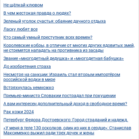
Не щёлкай клювом
В чем жестокая правда о людях?
Зеленый уголок счастья: обаяние дачного отдыха
Ласку любят все
Кто самый умный преступник всех времен?
Королевские кобры, в отличие от многих других ядовитых змей,
не стремятся нападать на противника из засады
Звание «многодетный дедушка» и «многодетная бабушка»
До изобретения страха
Несмотря на санкции: Израиль стал вторым импортёром
российской водки в мире
Встряхнулась немножко
Премьер-министр Словакии пострадал при покушении
А вам интересен дополнительный доход в свободное время?
Рак кожи 2024
Петербург Федора Достоевского: Город страданий и надежд.
«У меня в теле 130 осколков, один из них в сердце»: Станислав
Максименко выжил ради трех дочек и жены