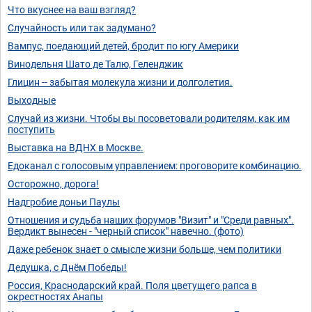
Что вкуснее на ваш взгляд?
Случайность или так задумано?
Вампус, поедающий детей, бродит по югу Америки
Винодельня Шато де Талю, Геленджик
Глицин -- забытая молекула жизни и долголетия.
Выходные
Случай из жизни. Чтобы вы посоветовали родителям, как им
поступить
Выставка на ВДНХ в Москве.
Едоканал с голосовым управлением: проговорите комбинацию.
Осторожно, дорога!
Надгробие доньи Паулы
Отношения и судьба наших форумов "Визит" и "Среди равных".
Вердикт вынесен - "черный список" навечно. (фото)
Даже ребенок знает о смысле жизни больше, чем политики
Дедушка, с Днём Победы!
Россия, Краснодарский край. Поля цветущего рапса в
окрестностях Анапы