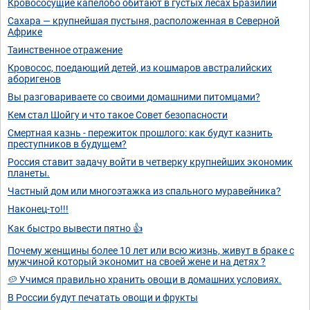
Кровососущие капелобо обитают в густых лесах Бразилии
Сахара — крупнейшая пустыня, расположенная в Северной
Африке
Таинственное отражение
Кровосос, поедающий детей, из кошмаров австралийских
аборигенов
Вы разговариваете со своими домашними питомцами?
Кем стал Шойгу и что такое Совет безопасности
Смертная казнь - пережиток прошлого: как будут казнить
преступников в будущем?
Россия ставит задачу войти в четверку крупнейших экономик
планеты.
Частный дом или многоэтажка из спального муравейника?
Наконец-то!!!
Как быстро вывести пятно 👍
Почему женщины более 10 лет или всю жизнь, живут в браке с
мужчиной который экономит на своей жене и на детях ?
🥔 Учимся правильно хранить овощи в домашних условиях.
В России будут печатать овощи и фрукты