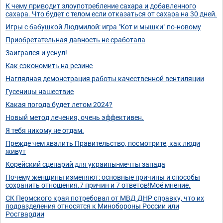
К чему приводит злоупотребление сахара и добавленного
сахара. Что будет с телом если отказаться от сахара на 30 дней.
Игры с бабушкой Людмилой: игра "Кот и мышки" по-новому
Приобретательная давность не сработала
Заигрался и уснул!
Как сэкономить на резине
Наглядная демонстрация работы качественной вентиляции
Гусеницы нашествие
Какая погода будет летом 2024?
Новый метод лечения, очень эффективен.
Я тебя никому не отдам.
Прежде чем хвалить Правительство, посмотрите, как люди
живут
Корейский сценарий для украины-мечты запада
Почему женщины изменяют: основные причины и способы
сохранить отношения.7 причин и 7 ответов!Моё мнение.
СК Пермского края потребовал от МВД ДНР справку, что их
подразделения относятся к Минобороны России или
Росгвардии