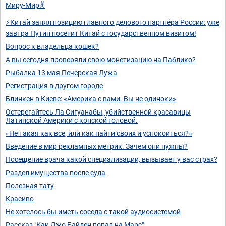
Миру-Мир✌️
⚡Китай занял позицию главного делового партнёра России: уже
завтра Путин посетит Китай с государственном визитом!
Вопрос к владельца кошек?
А вы сегодня проверяли свою монетизацию на Паблико?
Рыбалка 13 мая Печерская Лужа
Регистрация в другом городе
Блинкен в Киеве: «Америка с вами. Вы не одиноки»
Остерегайтесь Ла Сигуанабы, убийственной красавицы
Латинской Америки с конской головой.
«Не такая как все, или как найти своих и успокоиться?»
Введение в мир рекламных метрик. Зачем они нужны?
Посещение врача какой специализации, вызывает у вас страх?
Раздел имущества после суда
Полезная тату
Красиво
Не хотелось бы иметь соседа с такой аудиосистемой
Рассказ "Как Джо Байден попал на Марс"