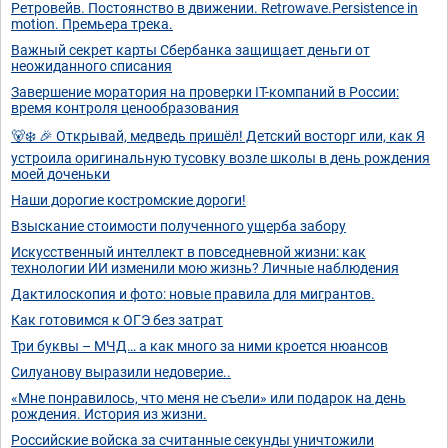
Ретровейв. Постоянство в движении. Retrowave.Persistence in
motion. Премьера трека.
Важный секрет карты Сбербанка защищает деньги от
неожиданного списания
Завершение моратория на проверки IT-компаний в России:
время контроля ценообразования
🐻‍❄️ 🎉 Открывай, медведь пришёл! Детский восторг или, как Я
устроила оригинальную тусовку возле школы в день рождения
моей доченьки
Наши дорогие костромские дороги!
Взыскание стоимости полученного ущерба забору
Искусственный интеллект в повседневной жизни: как
технологии ИИ изменили мою жизнь? Личные наблюдения
Дактилоскопия и фото: новые правила для мигрантов.
Как готовимся к ОГЭ без затрат
Три буквы – МЧД… а как много за ними кроется нюансов
Силуанову выразили недоверие..
«Мне понравилось, что меня не съели» или подарок на день
рождения. История из жизни.
Российские войска за считанные секунды уничтожили