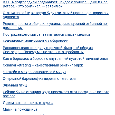
В США подтвердили подлинность видео с пришельцами в Лас-
Вегасе. «Это оригинал, — заявил он.
Статья на сайте, которую будут читать: 5 правил для юриста и
адвоката
Рецепт простого обеда или ужина: рис с куриной отбивной по-
домашнему
Пострадавшего мигранта пытаются спасти медики
Бензиновые мошенники в Хабаровске
Распаковываю говядину с гречкой, быстрый обед из
Светофора. Почему мы не стали это пробовать.
Как я боролась и борюсь с внутренней пустотой, личный опыт.
Coinmarketrating – качественный рейтинг бирж
Чизкейк в микроволновке за 5 минут
Очередной барельеф из дерева, от мастера
Злобный птиц
Сейчас бы на станцию, куда приезжает этот поезд, а не вот это
вот все
Детям важно верить в чудеса
Мамина помощница