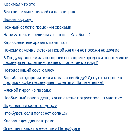
Крахмал что это.
Белковые мини-чизкейки на завтрак
Взлом госуслуг
Нежный салат с грецкими орехами
Наниматель выселился а сын нет. Как быть?
Картофельные зразы с начинкой
Почему каменные стены Новой Англии не похожи на другие
В Госдуму внесли законопроект о запрете продажи энергетиков
несовершеннолетним ⁠⁠, ваше отношение к этому?
Потрясающий соус к мясу
Борьба за здоровье или атака на свободу? Депутаты против
продажи кофе несовершеннолетним. Ваше мнение?
Мясной пирог из лаваша
Необычный заказ: день, когда ателье погрузилось в мистику
Вкуснейший салат с тунцом
Что будет, если погаснет солнце?
Клевая идея для завтрака
Огненный закат в весеннем Петербурге