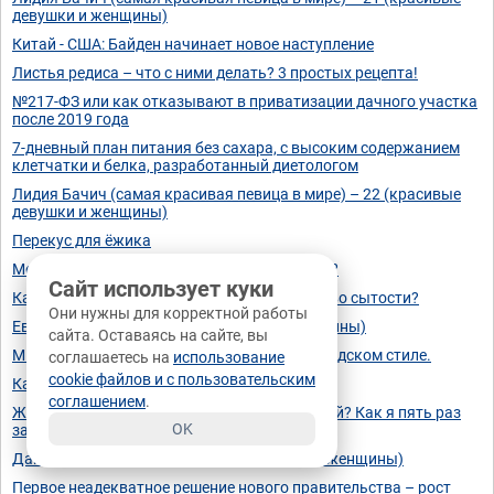
девушки и женщины)
Китай - США: Байден начинает новое наступление
Листья редиса – что с ними делать? 3 простых рецепта!
№217-ФЗ или как отказывают в приватизации дачного участка
после 2019 года
7-дневный план питания без сахара, с высоким содержанием
клетчатки и белка, разработанный диетологом
Лидия Бачич (самая красивая певица в мире) – 22 (красивые
девушки и женщины)
Перекус для ёжика
Может проголосовать за этого американца?
Сайт использует куки
Как белок и клетчатка обеспечивают чувство сытости?
Они нужны для корректной работы
Ева Падлок - 18 (Красивые девушки и женщины)
сайта. Оставаясь на сайте, вы
Мирамаре — замок в средневековом шотландском стиле.
соглашаетесь на
использование
cookie файлов и с пользовательским
Как тигр делает?)
соглашением
.
Женщина за рулём – это обезьяна с гранатой? Как я пять раз
OK
завалила экзамен по вождению
Данг Тхи Ле Ханг - 12 (красивые девушки и женщины)
Первое неадекватное решение нового правительства – рост