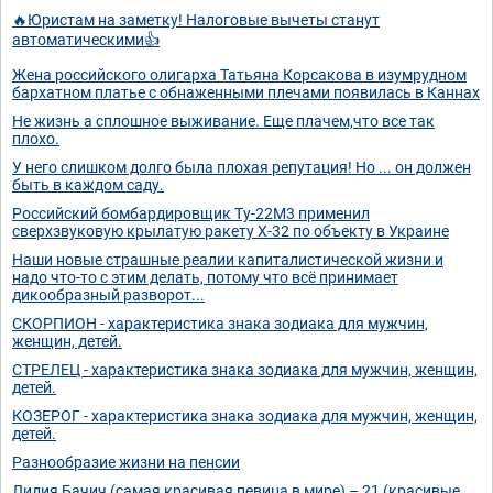
🔥Юристам на заметку! Налоговые вычеты станут
автоматическими👍
Жена российского олигарха Татьяна Корсакова в изумрудном
бархатном платье с обнаженными плечами появилась в Каннах
Не жизнь а сплошное выживание. Еще плачем,что все так
плохо.
У него слишком долго была плохая репутация! Но ... он должен
быть в каждом саду.
Российский бомбардировщик Ту-22М3 применил
сверхзвуковую крылатую ракету Х-32 по объекту в Украине
Наши новые страшные реалии капиталистической жизни и
надо что-то с этим делать, потому что всё принимает
дикообразный разворот...
СКОРПИОН - характеристика знака зодиака для мужчин,
женщин, детей.
СТРЕЛЕЦ - характеристика знака зодиака для мужчин, женщин,
детей.
КОЗЕРОГ - характеристика знака зодиака для мужчин, женщин,
детей.
Разнообразие жизни на пенсии
Лидия Бачич (самая красивая певица в мире) – 21 (красивые