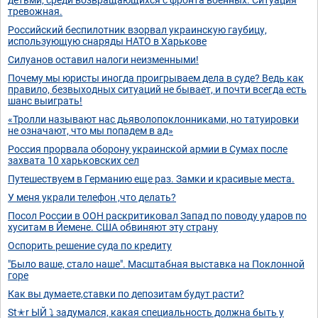
тревожная.
Российский беспилотник взорвал украинскую гаубицу,
использующую снаряды НАТО в Харькове
Силуанов оставил налоги неизменными!
Почему мы юристы иногда проигрываем дела в суде? Ведь как
правило, безвыходных ситуаций не бывает, и почти всегда есть
шанс выиграть!
«Тролли называют нас дьяволопоклонниками, но татуировки
не означают, что мы попадем в ад»
Россия прорвала оборону украинской армии в Сумах после
захвата 10 харьковских сел
Путешествуем в Германию еще раз. Замки и красивые места.
У меня украли телефон ,что делать?
Посол России в ООН раскритиковал Запад по поводу ударов по
хуситам в Йемене. США обвиняют эту страну
Оспорить решение суда по кредиту
"Было ваше, стало наше". Масштабная выставка на Поклонной
горе
Как вы думаете,ставки по депозитам будут расти?
St✭r ЫЙ ⤵️ задумался, какая специальность должна быть у