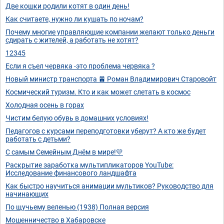
Две кошки родили котят в один день!
Как считаете, нужно ли кушать по ночам?
Почему многие управляющие компании желают только деньги
сдирать с жителей, а работать не хотят?
12345
Если я съел червяка -это проблема червяка ?
Новый министр транспорта 🚈 Роман Владимирович Старовойт
Космический туризм. Кто и как может слетать в космос
Холодная осень в горах
Чистим белую обувь в домашних условиях!
Педагогов с курсами переподготовки уберут? А кто же будет
работать с детьми?
С самым Семейным Днём в мире!💛
Раскрытие заработка мультипликаторов YouTube:
Исследование финансового ландшафта
Как быстро научиться анимации мультиков? Руководство для
начинающих
По щучьему веленью (1938) Полная версия
Мошенничество в Хабаровске