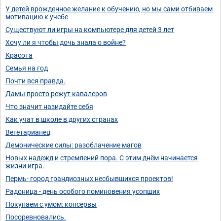
У детей врожденное желание к обучению, но мы сами отбиваем
мотивацию к учебе
Существуют ли игры на компьютере для детей 3 лет
Хочу ли я чтобы дочь знала о войне?
Красота
Семья на год
Почти вся правда.
Дамы просто режут кавалеров
Что значит назидайте себя
Как учат в школе в других странах
Вегетарианец
Демонические силы: разоблачение магов
Новых надежд и стремлений пора. С этим днём начинается
жизни игра.
Пермь- город грандиозных несбывшихся проектов!
Радоница - день особого поминовения усопших
Покупаем с умом: консервы
Посоревновались.