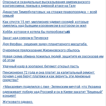
Опасные и скандальные высказывания американского
конгрессмена: призыв к ядерной атаке на Газу
Династия Тимербулатовых: на страже правопорядка — всей
семьей
Как спустя 15 лет, миллионер удивил соседей, которые
смеялись над бывшим коровником в котором он жил
Хобби, которое я хотела бы попробовать📸
Закат над озером в Печерске
Дед Феофан - решения задач планетарного масштаба.
Очередное предсказание Жириновского сбылось
Новая схема обмана пожилых людей, защитите их рассказав им
об этом
Удачный кадр в зоопарке: бегемот открыл пасть
Пенсионерке 72 года и она платит за капитальный ремонт:
почему с нее берут платежи и как вернуть эти денежные
средства?
⚡Макаревич поделился с лже - Зеленским мечтой ,что Украина
одерживает победу над Россией и он в Киеве закатит "бешеный"
концерт!
Жутковато однако.