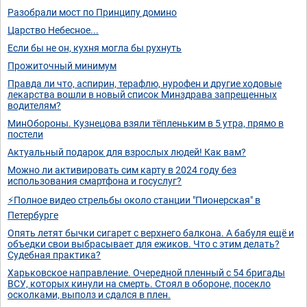
Разобрали мост по Принципу домино
Царство Небесное...
Если бы не он, кухня могла бы рухнуть
Прожиточный минимум
Правда ли что, аспирин, терафлю, нурофен и другие ходовые
лекарства вошли в новый список Минздрава запрещенных
водителям?
МинОбороны. Кузнецова взяли тёпленьким в 5 утра, прямо в
постели
Актуальный подарок для взрослых людей! Как вам?
Можно ли активировать сим карту в 2024 году без
использования смартфона и госуслуг?
⚡Полное видео стрельбы около станции "Пионерская" в
Петербурге
Опять летят бычки сигарет с верхнего балкона. А бабуля ещё и
объедки свои выбрасывает для ежиков. Что с этим делать?
Судебная практика?
Харьковское направление. Очередной пленный с 54 бригады
ВСУ, которых кинули на смерть. Стоял в обороне, посекло
осколками, выполз и сдался в плен.