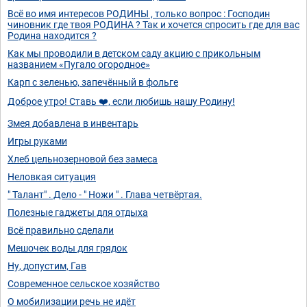
Всё во имя интересов РОДИНЫ , только вопрос : Господин
чиновник где твоя РОДИНА ? Так и хочется спросить где для вас
Родина находится ?
Как мы проводили в детском саду акцию с прикольным
названием «Пугало огородное»
Карп с зеленью, запечённый в фольге
Доброе утро! Ставь ❤️, если любишь нашу Родину!
Змея добавлена в инвентарь
Игры руками
Хлеб цельнозерновой без замеса
Неловкая ситуация
" Талант" . Дело - " Ножи " . Глава четвёртая.
Полезные гаджеты для отдыха
Всё правильно сделали
Мешочек воды для грядок
Ну, допустим, Гав
Современное сельское хозяйство
О мобилизации речь не идёт