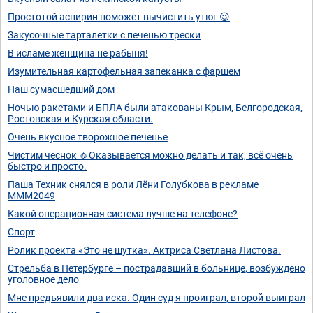
Простотой аспирин поможет вычистить утюг 😉
Закусочные тарталетки с печенью трески
В исламе женщина не рабыня!
Изумительная картофельная запеканка с фаршем
Наш сумасшедший дом
Ночью ракетами и БПЛА были атакованы Крым, Белгородская,
Ростовская и Курская области.
Очень вкусное творожное печенье
Чистим чеснок 🧄Оказывается можно делать и так, всё очень
быстро и просто.
Паша Техник снялся в роли Лёни Голубкова в рекламе
МММ2049
Какой операционная система лучше на телефоне?
Спорт
Ролик проекта «Это не шутка». Актриса Светлана Листова.
Стрельба в Петербурге – пострадавший в больнице, возбуждено
уголовное дело
Мне предъявили два иска. Один суд я проиграл, второй выиграл