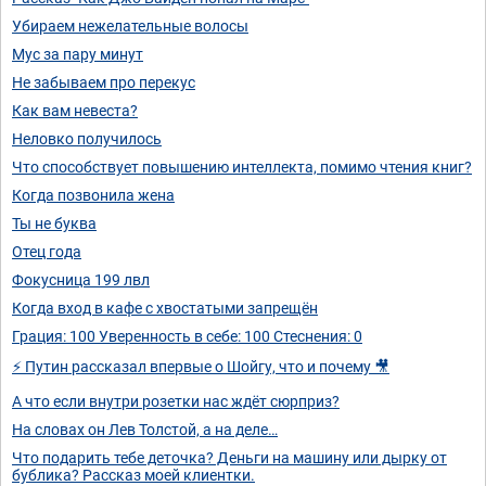
Убираем нежелательные волосы
Мус за пару минут
Не забываем про перекус
Как вам невеста?
Неловко получилось
Что способствует повышению интеллекта, помимо чтения книг?
Когда позвонила жена
Ты не буква
Отец года
Фокусница 199 лвл
Когда вход в кафе с хвостатыми запрещён
Грация: 100 Уверенность в себе: 100 Стеснения: 0
⚡ Путин рассказал впервые о Шойгу, что и почему 🎥
А что если внутри розетки нас ждёт сюрприз?
На словах он Лев Толстой, а на деле…
Что подарить тебе деточка? Деньги на машину или дырку от
бублика? Рассказ моей клиентки.