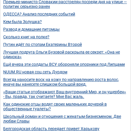
Премьер-министр Словакии расстрелян посреди дня на улице —
политик серьезно ранен
ОДЕССА? Анализ последних событий
Кем была Золушка?
Развод и домашние питомцы
Сколько книг на полке?
Путин идёт по стопам Екатерины Второй
Лучшая подруга Ольги Бузовой раскрыла ее секрет: «Она не
одинока»
Ещё вчера эти солдаты ВСУ обороняли опорники под Липцами
NUUM.RU новая соц.сеть Дурдом
Всегда наносите воск на кожу по направлению роста волос,
иначе вы нанесете слишком большой вред.
«Ваши статьи отображают Ваш внутренний Мир, и он ущербен»
- Вы, правда, так считаете? Мне Вас жаль.
Как одинокие отцы водят своих маленьких дочерей в
общественные туалеты?
Школьный роман и отношения с женатым бизнесменом. Две
любви Славы
Белгородская область передает привет Харькову