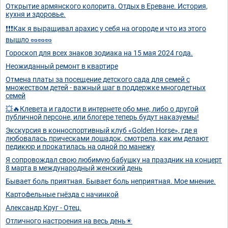
Открытие армянского колорита. Отдых в Ереване. История,
кухня и здоровье.
❗❗❗Как я выращивал арахис у себя на огороде и что из этого
вышло 🥜🥜🥜
Гороскоп для всех знаков зодиака на 15 мая 2024 года.
Неожиданный ремонт в квартире
Отмена платы за посещение детского сада для семей с
множеством детей - важный шаг в поддержке многодетных
семей
💥🔥Клевета и гадости в интернете обо мне, либо о другой
публичной персоне, или блогере теперь будут наказуемы!
Экскурсия в конноспортивный клуб «Golden Horse», где я
любовалась прическами лошадок, смотрела, как им делают
педикюр и прокатилась на одной по манежу
Я сопровождал свою любимую бабушку на праздник на концерт
8 марта в международный женский день
Бывает боль приятная. Бывает боль неприятная. Мое мнение.
Картофельные гнёзда с начинкой
Александр Круг - Отец.
Отличного настроения на весь день☀