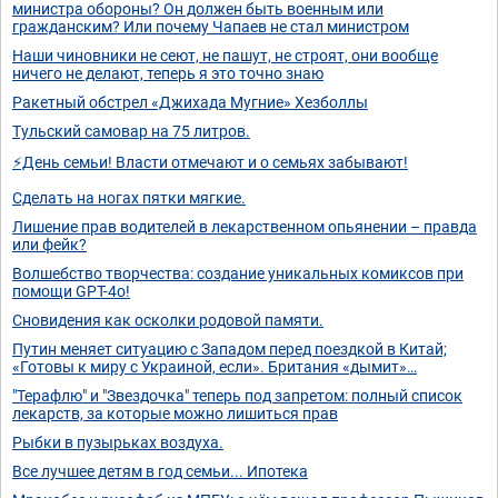
министра обороны? Он должен быть военным или
гражданским? Или почему Чапаев не стал министром
Наши чиновники не сеют, не пашут, не строят, они вообще
ничего не делают, теперь я это точно знаю
Ракетный обстрел «Джихада Мугние» Хезболлы
Тульский самовар на 75 литров.
⚡День семьи! Власти отмечают и о семьях забывают!
Сделать на ногах пятки мягкие.
Лишение прав водителей в лекарственном опьянении – правда
или фейк?
Волшебство творчества: создание уникальных комиксов при
помощи GPT-4o!
Сновидения как осколки родовой памяти.
Путин меняет ситуацию с Западом перед поездкой в Китай;
«Готовы к миру с Украиной, если». Британия «дымит»…
"Терафлю" и "Звездочка" теперь под запретом: полный список
лекарств, за которые можно лишиться прав
Рыбки в пузырьках воздуха.
Все лучшее детям в год семьи... Ипотека