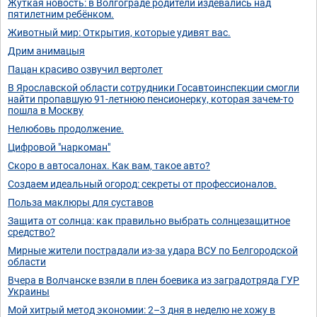
Жуткая новость: в Волгограде родители издевались над
пятилетним ребёнком.
Животный мир: Открытия, которые удивят вас.
Дрим анимацыя
Пацан красиво озвучил вертолет
В Ярославской области сотрудники Госавтоинспекции смогли
найти пропавшую 91-летнюю пенсионерку, которая зачем-то
пошла в Москву
Нелюбовь продолжение.
Цифровой "наркоман"
Скоро в автосалонах. Как вам, такое авто?
Создаем идеальный огород: секреты от профессионалов.
Польза маклюры для суставов
Защита от солнца: как правильно выбрать солнцезащитное
средство?
Мирные жители пострадали из-за удара ВСУ по Белгородской
области
Вчера в Волчанске взяли в плен боевика из заградотряда ГУР
Украины
Мой хитрый метод экономии: 2–3 дня в неделю не хожу в