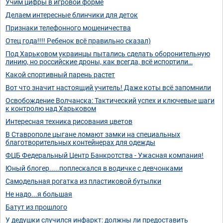
Учим цифры в игровой форме
Делаем интересные блинчики для деток
Признаки телефонного мошеничества
Отец года!!!! Ребенок всё правильно сказал)
Под Харьковом украинцы пытались сделать оборонительную
линию, но российские дроны, как всегда, всё испортили…
Какой спортивный парень растет
Вот что значит настоящий учитель! Даже коты всё запомнили
Освобождение Волчанска: Тактический успех и ключевые шаги
к контролю над Харьковом
Интересная техника рисования цветов
В Ставрополе цыгане ломают замки на специальных
благотворительных контейнерах для одежды
ФЦБ Федеральный Центр Банкротства - Ужасная компания!
Юный блогер.....поплескался в водичке с девчонками
Самодельная рогатка из пластиковой бутылки
Не надо...я большая
Батут из прошлого
У дедушки случился инфаркт: должны ли предоставить