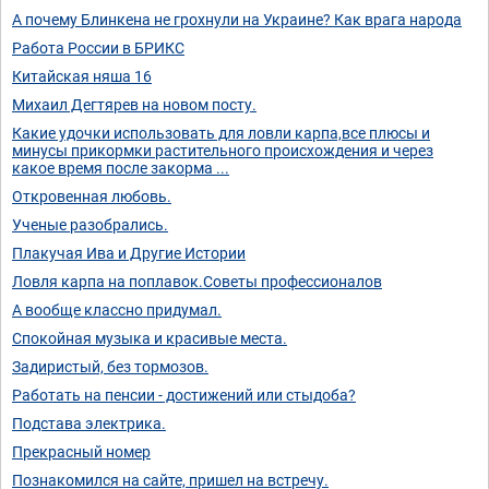
А почему Блинкена не грохнули на Украине? Как врага народа
Работа России в БРИКС
Китайская няша 16
Михаил Дегтярев на новом посту.
Какие удочки использовать для ловли карпа,все плюсы и
минусы прикормки растительного происхождения и через
какое время после закорма ...
Откровенная любовь.
Ученые разобрались.
Плакучая Ива и Другие Истории
Ловля карпа на поплавок.Советы профессионалов
А вообще классно придумал.
Спокойная музыка и красивые места.
Задиристый, без тормозов.
Работать на пенсии - достижений или стыдоба?
Подстава электрика.
Прекрасный номер
Познакомился на сайте, пришел на встречу.