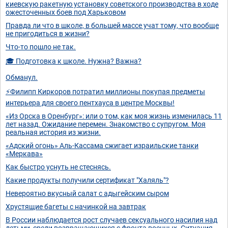
киевскую ракетную установку советского производства в ходе
ожесточенных боев под Харьковом
Правда ли что в школе, в большей массе учат тому, что вообще
не пригодиться в жизни?
Что-то пошло не так.
🎓 Подготовка к школе. Нужна? Важна?
Обманул.
⚡Филипп Киркоров потратил миллионы покупая предметы
интерьера для своего пентхауса в центре Москвы!
«Из Орска в Оренбург»: или о том, как моя жизнь изменилась 11
лет назад. Ожидание перемен. Знакомство с супругом. Моя
реальная история из жизни.
«Адский огонь» Аль-Кассама сжигает израильские танки
«Меркава»
Как быстро уснуть не стеснясь.
Какие продукты получили сертификат "Халяль"?
Невероятно вкусный салат с адыгейским сыром
Хрустящие багеты с начинкой на завтрак
В России наблюдается рост случаев сексуального насилия над
детьми, среди возвращающихся с фронта военных. Ситуация