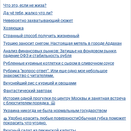
Что это, если не жиза?
Да чё тебе, жалко что ли?
Невероятно захватывающий сюжет
Хозяюшка
Странный способ получить жизненный
Турцию заносит снегом. Настоящая метель в городе Ардахан
Анализ финансовых рынков: Затишье на фондовом рынке,
падение ОФЗ и стабильность рубля
Рубленные куриные котлетки с сыром в сливочном соусе
Рубрика "вопрос-ответ". Или еще одно мое небольшое
знакомство с читателями.
Вкуснейший рис с курицей и овощами
Фантастический завтрак
История одной прогулки по центру Москвы и занятная встреча
с блюстителем порядка. 🤗
Украина никогда не была нормальным государством
🧽 Удобно красить любые поверхностиОбычная губка поможет
покрасить что-угодно.
Вкусный салат из пекинской капусты