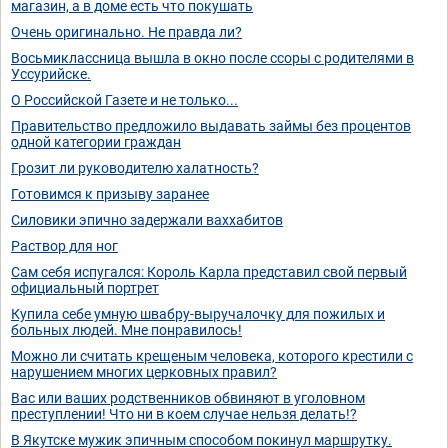
магазин, а в доме есть что покушать
Очень оригинально. Не правда ли?
Восьмиклассница вышла в окно после ссоры с родителями в
Уссурийске.
О Российской Газете и не только...
Правительство предложило выдавать займы без процентов
одной категории граждан
Грозит ли руководителю халатность?
Готовимся к призыву заранее
Силовики эпично задержали ваххабитов
Раствор для ног
Сам себя испугался: Король Карла представил свой первый
официальный портрет
Купила себе умную швабру-выручалочку для пожилых и
больных людей. Мне понравилось!
Можно ли считать крещеным человека, которого крестили с
нарушением многих церковных правил?
Вас или ваших родственников обвиняют в уголовном
преступлении! Что ни в коем случае нельзя делать!?
В Якутске мужик эпичным способом покинул маршрутку.