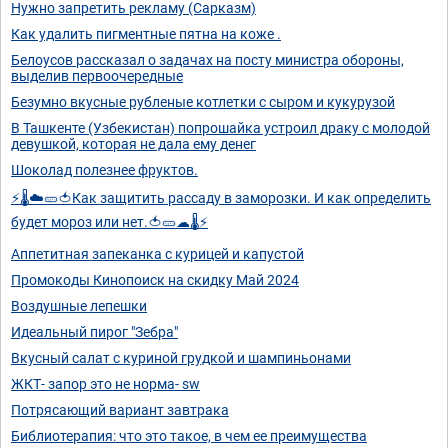
Нужно запретить рекламу (Сарказм)
Как удалить пигментные пятна на коже .
Белоусов рассказал о задачах на посту министра обороны,
выделив первоочередные
Безумно вкусные рубленые котлетки с сыром и кукурузой
В Ташкенте (Узбекистан) попрошайка устроил драку с молодой
девушкой, которая не дала ему денег
Шоколад полезнее фруктов.
⚡🌡☁🥒🍅Как защитить рассаду в заморозки. И как определить
будет мороз или нет.🍅🥒☁🌡⚡
Аппетитная запеканка с курицей и капустой
Промокоды Кинопоиск на скидку Май 2024
Воздушные лепешки
Идеальный пирог "Зебра"
Вкусный салат с куриной грудкой и шампиньонами
ЖКТ- запор это не норма- sw
Потрясающий вариант завтрака
Библиотерапия: что это такое, в чем ее преимущества