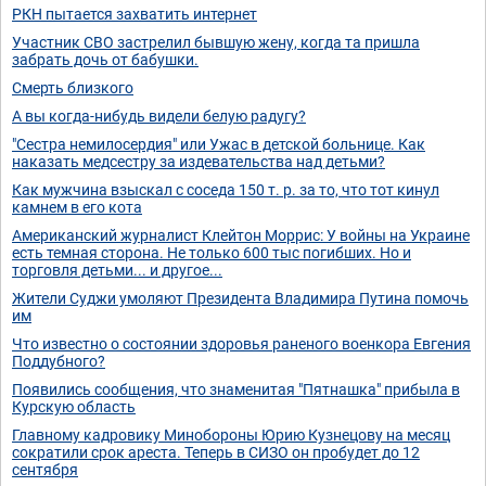
РКН пытается захватить интернет
Участник СВО застрелил бывшую жену, когда та пришла
забрать дочь от бабушки.
Смерть близкого
А вы когда-нибудь видели белую радугу?
"Сестра немилосердия" или Ужас в детской больнице. Как
наказать медсестру за издевательства над детьми?
Как мужчина взыскал с соседа 150 т. р. за то, что тот кинул
камнем в его кота
Американский журналист Клейтон Моррис: У войны на Украине
есть темная сторона. Не только 600 тыс погибших. Но и
торговля детьми... и другое...
Жители Суджи умоляют Президента Владимира Путина помочь
им
Что известно о состоянии здоровья раненого военкора Евгения
Поддубного?
Появились сообщения, что знаменитая "Пятнашка" прибыла в
Курскую область
Главному кадровику Минобороны Юрию Кузнецову на месяц
сократили срок ареста. Теперь в СИЗО он пробудет до 12
сентября