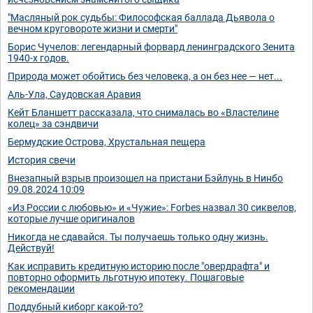
"Масляный рок судьбы: Философская баллада Дьявола о
вечном круговороте жизни и смерти"
Борис Чучелов: легендарный форвард ленинградского Зенита
1940-х годов.
Природа может обойтись без человека, а он без нее — нет...
Аль-Ула, Саудовская Аравия
Кейт Бланшетт рассказала, что снималась во «Властелине
колец» за сэндвичи
Бермудские Острова, Хрустальная пещера
История свечи
Внезапный взрыв произошел на пристани Бэйлунь в Нинбо
09.08.2024 10:09
«Из России с любовью» и «Чужие»: Forbes назвал 30 сиквелов,
которые лучше оригиналов
Никогда не сдавайся. Ты получаешь только одну жизнь.
Действуй!
Как исправить кредитную историю после "овердрафта" и
повторно оформить льготную ипотеку. Пошаговые
рекомендации
Поддубный киборг какой-то?