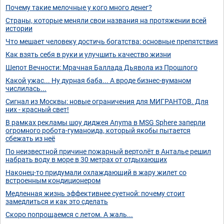
Почему такие мелочные у кого много денег?
Страны, которые меняли свои названия на протяжении всей
истории
Что мешает человеку достичь богатства: основные препятствия
Как взять себя в руки и улучшить качество жизни
Шепот Вечности: Мрачная Баллада Дьявола из Прошлого
Какой ужас... Ну дурная баба... А вроде бизнес-вуманом
числилась...
Сигнал из Москвы: новые ограничения для МИГРАНТОВ. Для
них - красный свет!
В рамках рекламы шоу диджея Anyma в MSG Sphere заперли
огромного робота-гуманоида, который якобы пытается
сбежать из неё
По неизвестной причине пожарный вертолёт в Анталье решил
набрать воду в море в 30 метрах от отдыхающих
Наконец-то придумали охлаждающий в жару жилет со
встроенным кондиционером
Медленная жизнь эффективнее суетной: почему стоит
замедлиться и как это сделать
Скоро попрощаемся с летом. А жаль...