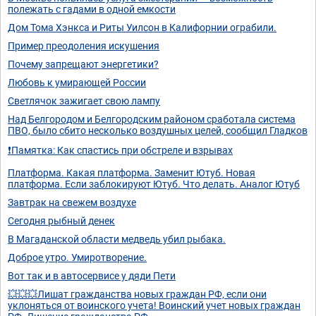
полежать с гадами в одной емкости
Дом Тома Хэнкса и Риты Уилсон в Калифорнии ограбили.
Пример преодоления искушения
Почему запрещают энергетики?
Любовь к умирающей России
Светлячок зажигает свою лампу
Над Белгородом и Белгородским районом сработала система
ПВО, было сбито несколько воздушных целей, сообщил Гладков
❗Памятка: Как спастись при обстреле и взрывах
Платформа. Какая платформа. Заменит Ютуб. Новая
платформа. Если заблокируют Ютуб. Что делать. Аналог Ютуб
Завтрак на свежем воздухе
Сегодня рыбный денек
В Магаданской области медведь убил рыбака.
Доброе утро. Умиротворение.
Вот так и в автосервисе у дяди Пети
💥💥💥Лишат гражданства новых граждан РФ, если они
уклоняться от воинского учета! Воинский учет новых граждан