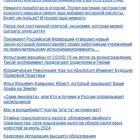
Немного поработал в огороде. Полил растения экстрактом
конского навоза и сверху еще добавил янтарной кислоты.
Будет ли польза? И посеял еще немного
Песок под тротуарной плиткой: экономия, которая может
сыграть злую шутку
Президент Российской Федерации утвердил новый
закон,который предоставляет право работникам учреждений
по принудительному исполнениюприменять ...
Испытание вакцины от COVID-19 на детях за вознаграждение.
Такой эксперимент предлагают родителям в Перми
Юридическая Революция: Как Ius Absolutum Изменит Будущее
Правовой Практики
Илья Юрьевич Камынин: Юрист, который защищает Ваши
права на Землю
«Сама виновата», или Кто и почему в России оправдывает
насильников
Маг и волшебник!!! (когда "ата-та" не помогает)
Отмена транспортного налога, обложение двойного
гражданства, срок взыскания налогов обзоре налоговых
новостей за июль 2024
Кадровая деградация высшего образования