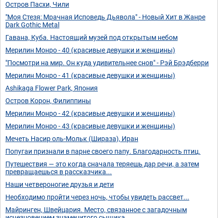
Остров Пасхи, Чили
"Моя Стезя: Мрачная Исповедь Дьявола" - Новый Хит в Жанре
Dark Gothic Metal
Гавана, Куба. Настоящий музей под открытым небом
Мерилин Монро - 40 (красивые девушки и женщины)
"Посмотри на мир. Он куда удивительнее cнов" - Рэй Брэдберри
Мерилин Монро - 41 (красивые девушки и женщины)
Ashikaga Flower Park, Япония
Остров Корон, Филиппины
Мерилин Монро - 42 (красивые девушки и женщины)
Мерилин Монро - 43 (красивые девушки и женщины)
Мечеть Насир оль-Мольк (Шираза), Иран
Попугаи признали в парне своего папу. Благодарность птиц.
Путешествия — это когда сначала теряешь дар речи, а затем
превращаешься в рассказчика...
Наши четвероногие друзья и дети
Необходимо пройти через ночь, чтобы увидеть рассвет...
Майринген, Швейцария. Место, связанное с загадочным
исчезновением знаменитого сыщика