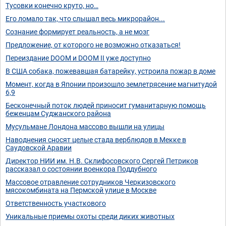
Тусовки конечно круто, но…
Его ломало так, что слышал весь микрорайон...
Сознание формирует реальность, а не мозг
Предложение, от которого не возможно отказаться!
Переиздание DOOM и DOOM II уже доступно
В США собака, пожевавшая батарейку, устроила пожар в доме
Момент, когда в Японии произошло землетрясение магнитудой
6,9
Бесконечный поток людей приносит гуманитарную помощь
беженцам Суджанского района
Мусульмане Лондона массово вышли на улицы
Наводнения сносят целые стада верблюдов в Мекке в
Саудовской Аравии
Директор НИИ им. Н.В. Склифосовского Сергей Петриков
рассказал о состоянии военкора Поддубного
Массовое отравление сотрудников Черкизовского
мясокомбината на Пермской улице в Москве
Ответственность участкового
Уникальные приемы охоты среди диких животных