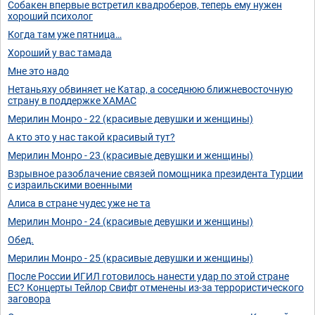
Собакен впервые встретил квадроберов, теперь ему нужен
хороший психолог
Когда там уже пятница…
Хороший у вас тамада
Мне это надо
Нетаньяху обвиняет не Катар, а соседнюю ближневосточную
страну в поддержке ХАМАС
Мерилин Монро - 22 (красивые девушки и женщины)
А кто это у нас такой красивый тут?
Мерилин Монро - 23 (красивые девушки и женщины)
Взрывное разоблачение связей помощника президента Турции
с израильскими военными
Алиса в стране чудес уже не та
Мерилин Монро - 24 (красивые девушки и женщины)
Обед.
Мерилин Монро - 25 (красивые девушки и женщины)
После России ИГИЛ готовилось нанести удар по этой стране
ЕС? Концерты Тейлор Свифт отменены из-за террористического
заговора