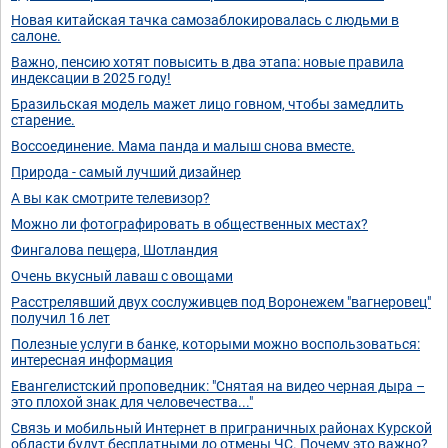
Новая китайская тачка самозаблокировалась с людьми в
салоне.
Важно, пенсию хотят повысить в два этапа: новые правила
индексации в 2025 году!
Бразильская модель мажет лицо говном, чтобы замедлить
старение.
Воссоединение. Мама панда и малыш снова вместе.
Природа - самый лучший дизайнер
А вы как смотрите телевизор?
Можно ли фотографировать в общественных местах?
Фингалова пещера, Шотландия
Очень вкусный лаваш с овощами
Расстрелявший двух сослуживцев под Воронежем "вагнеровец"
получил 16 лет
Полезные услуги в банке, которыми можно воспользоваться:
интересная информация
Евангелистский проповедник: "Снятая на видео черная дыра –
это плохой знак для человечества..."
Связь и мобильный Интернет в приграничных районах Курской
области будут бесплатными до отмены ЧС. Почему это важно?