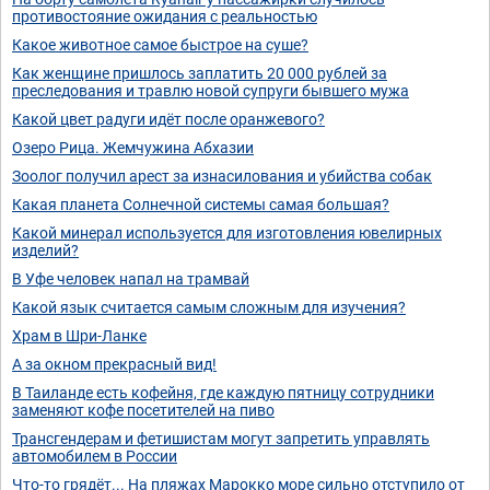
противостояние ожидания с реальностью
Какое животное самое быстрое на суше?
Как женщине пришлось заплатить 20 000 рублей за
преследования и травлю новой супруги бывшего мужа
Какой цвет радуги идёт после оранжевого?
Озеро Рица. Жемчужина Абхазии
Зоолог получил арест за изнасилования и убийства собак
Какая планета Солнечной системы самая большая?
Какой минерал используется для изготовления ювелирных
изделий?
В Уфе человек напал на трамвай
Какой язык считается самым сложным для изучения?
Храм в Шри-Ланке
А за окном прекрасный вид!
В Таиланде есть кофейня, где каждую пятницу сотрудники
заменяют кофе посетителей на пиво
Трансгендерам и фетишистам могут запретить управлять
автомобилем в России
Что-то грядёт... На пляжах Марокко море сильно отступило от