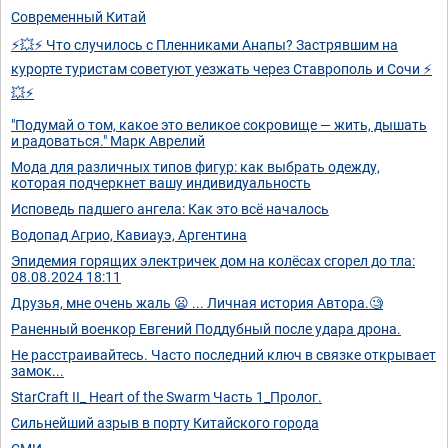
Современный Китай
⚡💥⚡ Что случилось с Пленниками Анапы? Застрявшим на
курорте туристам советуют уезжать через Ставрополь и Сочи ⚡
💥⚡
"Подумай о том, какое это великое сокровище — жить, дышать
и радоваться." Марк Аврелий
Мода для различных типов фигур: как выбрать одежду,
которая подчеркнет вашу индивидуальность
Исповедь падшего ангела: Как это всё началось
Водопад Агрио, Кавиауэ, Аргентина
Эпидемия горящих электричек дом на колёсах сгорел до тла:
08.08.2024 18:11
Друзья, мне очень жаль 😦 ... Личная история Автора.🧐
Раненный военкор Евгений Поддубный после удара дрона.
Не расстраивайтесь. Часто последний ключ в связке открывает
замок...
StarCraft II_ Heart of the Swarm Часть 1_Пролог.
Сильнейший азрыв в порту Китайского города