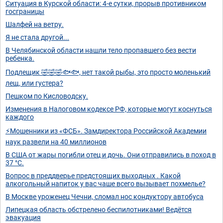
Ситуация в Курской области: 4-е сутки, прорыв противником
госграницы
Шалфей на ветру.
Я не стала другой...
В Челябинской области нашли тело пропавшего без вести
ребенка.
Подлещик 🤣🤣🤣🐟🐟, нет такой рыбы, это просто моленький
лещ, или густера?
Пешком по Кисловодску.
Изменения в Налоговом кодексе РФ, которые могут коснуться
каждого
⚡Мошенники из «ФСБ». Замдиректора Российской Академии
наук развели на 40 миллионов
В США от жары погибли отец и дочь. Они отправились в поход в
37 °C.
Вопрос в преддверье предстоящих выходных . Какой
алкогольный напиток у вас чаше всего вызывает похмелье?
В Москве уроженец Чечни, сломал нос кондуктору автобуса
Липецкая область обстрелено беспилотниками! Ведётся
эвакуация