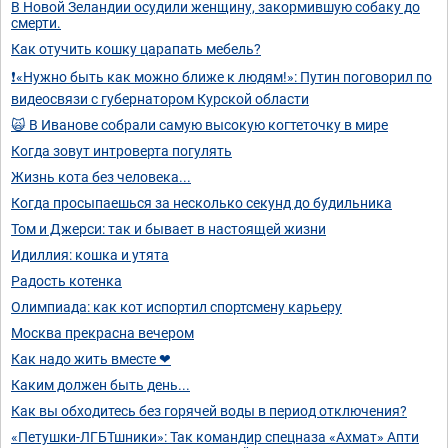
В Новой Зеландии осудили женщину, закормившую собаку до
смерти.
Как отучить кошку царапать мебель?
❗️«Нужно быть как можно ближе к людям!»: Путин поговорил по
видеосвязи с губернатором Курской области
🙀 В Иванове собрали самую высокую когтеточку в мире
Когда зовут интроверта погулять
Жизнь кота без человека...
Когда просыпаешься за несколько секунд до будильника
Том и Джерси: так и бывает в настоящей жизни
Идиллия: кошка и утята
Радость котенка
Олимпиада: как кот испортил спортсмену карьеру
Москва прекрасна вечером
Как надо жить вместе ❤
Каким должен быть день...
Как вы обходитесь без горячей воды в период отключения?
«Петушки-ЛГБТшники»: Так командир спецназа «Ахмат» Апти