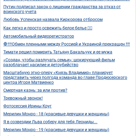
Путин подписал закон о лишении гражданства за отказ от
воинского учета
Любовь Успенская назвала Киркорова отбросом
Как легко и просто освежить белое белье 👍🏻
Автомобильный видеорегистратор
🛑‼️‼️Обмен пленными между Россией и Украиной прекращен ‼️‼️
Тимати решил помирить Татьяну Бакальчук и ее мужа
«Создан, чтобы разлучать семьи»: шокирующий фильм
разоблачает насилие и детоубийство
Масштабную этно-оперу «Князь Владимир» планирует
представить через полгода команда во главе Продюсерского
центра Игоря Матвиенко
Смертная казнь: за или против?
Тревожный звонок!
Фотосессия Ирины Круг
Мерилин Монро - 18 (красивые девушки и женщины)
Я в созвездии Льва соберу для тебя Леониды...
Мерилин Монро - 19 (красивые девушки и женщины)