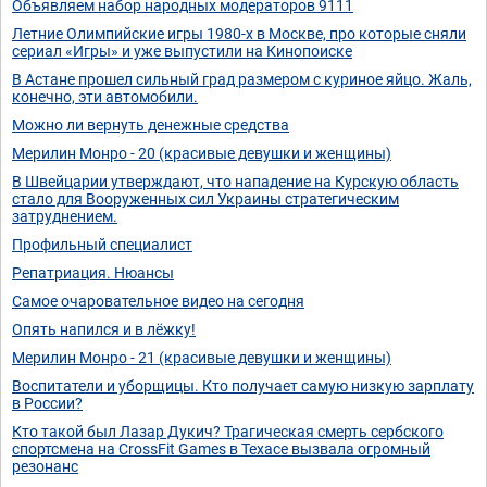
Объявляем набор народных модераторов 9111
Летние Олимпийские игры 1980-х в Москве, про которые сняли
сериал «Игры» и уже выпустили на Кинопоиске
В Астане прошел сильный град размером с куриное яйцо. Жаль,
конечно, эти автомобили.
Можно ли вернуть денежные средства
Мерилин Монро - 20 (красивые девушки и женщины)
В Швейцарии утверждают, что нападение на Курскую область
стало для Вооруженных сил Украины стратегическим
затруднением.
Профильный специалист
Репатриация. Нюансы
Самое очаровательное видео на сегодня
Опять напился и в лёжку!
Мерилин Монро - 21 (красивые девушки и женщины)
Воспитатели и уборщицы. Кто получает самую низкую зарплату
в России?
Кто такой был Лазар Дукич? Трагическая смерть сербского
спортсмена на CrossFit Games в Техасе вызвала огромный
резонанс