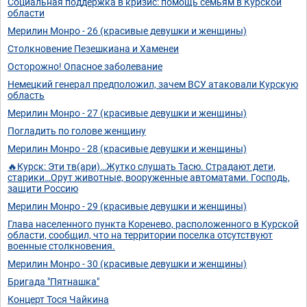
Социальная поддержка в кризис: помощь семьям в Курской
области
Мерилин Монро - 26 (красивые девушки и женщины)
Столкновение Пезешкиана и Хаменеи
Осторожно! Опасное заболевание
Немецкий генерал предположил, зачем ВСУ атаковали Курскую
область
Мерилин Монро - 27 (красивые девушки и женщины)
Погладить по голове женщину
Мерилин Монро - 28 (красивые девушки и женщины)
🔥Курск: Эти тв(ари)…Жутко слушать Тасю. Страдают дети,
старики…Орут животные, вооруженные автоматами. Господь,
защити Россию
Мерилин Монро - 29 (красивые девушки и женщины)
Глава населенного пункта Коренево, расположенного в Курской
области, сообщил, что на территории поселка отсутствуют
военные столкновения.
Мерилин Монро - 30 (красивые девушки и женщины)
Бригада "Пятнашка"
Концерт Тося Чайкина