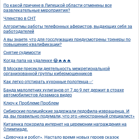
По какой причине в Липецкой области отменены все
развлекательные мероприятия?
Членство в СНТ
Алгоритмы работы телефонных аферистов, выдающих себя за
работодателей
А вы знаете, что для госслужащих предусмотрены тренеры по
повышению квалификации?
Снятие судимости
Когда папа на удаленке 😂🔥🔥🔥
В Москве пресекли деятельность межрегиональной
организованной группы кибермошенников
Как легко отстирать кухонные полотенца ✅
Банда малолетних хулиганов от 7 до 9 лет держит в страхе
автомобилистов Арзамаса видео
Ключ к Проблеме Проблем
Сибирские полицейские задержали педофила-извращенца. И
да, вы правильно подумали, что это «иностранный специалист»
Китаянка покорила интернет на церемонии награждения на
Олимпиаде.
«Девочка и робот». Настало время новых героев сказок