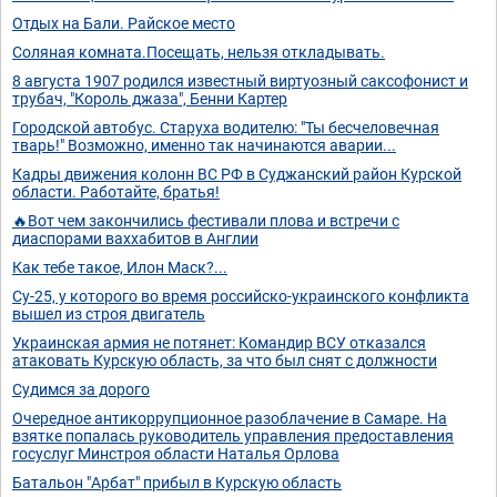
Отдых на Бали. Райское место
Соляная комната.Посещать, нельзя откладывать.
8 августа 1907 родился известный виртуозный саксофонист и
трубач, "Король джаза", Бенни Картер
Городской автобус. Старуха водителю: "Ты бесчеловечная
тварь!" Возможно, именно так начинаются аварии...
Кадры движения колонн ВС РФ в Суджанский район Курской
области. Работайте, братья!
🔥Вот чем закончились фестивали плова и встречи с
диаспорами ваххабитов в Англии
Как тебе такое, Илон Маск?...
Су-25, у которого во время российско-украинского конфликта
вышел из строя двигатель
Украинская армия не потянет: Командир ВСУ отказался
атаковать Курскую область, за что был снят с должности
Судимся за дорого
Очередное антикоррупционное разоблачение в Самаре. На
взятке попалась руководитель управления предоставления
госуслуг Минстроя области Наталья Орлова
Батальон "Арбат" прибыл в Курскую область