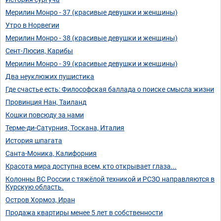
Мерилин Монро - 37 (красивые девушки и женщины)
Утро в Норвегии
Мерилин Монро - 38 (красивые девушки и женщины)
Сент-Люсия, Карибы
Мерилин Монро - 39 (красивые девушки и женщины)
Два неуклюжих пушистика
Где счастье есть: Философская баллада о поиске смысла жизни
Провинция Нан, Таиланд
Кошки повсюду за нами
Терме-ди-Сатурния, Тоскана, Италия
История шпагата
Санта-Моника, Калифорния
Красота мира доступна всем, кто открывает глаза...
Колонны ВС России с тяжёлой техникой и РСЗО направляются в
Курскую область.
Остров Хормоз, Иран
Продажа квартиры менее 5 лет в собственности