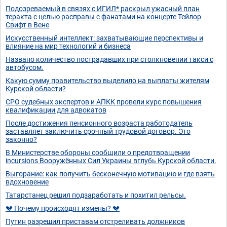
Подозреваемый в связях с ИГИЛ* раскрыл ужасный план
теракта с целью расправы с фанатами на концерте Тейлор
Свифт в Вене
Искусственный интеллект: захватывающие перспективы и
влияние на мир технологий и бизнеса
Названо количество пострадавших при столкновении такси с
автобусом.
Какую сумму правительство выделило на выплаты жителям
Курской области?
СРО судебных экспертов и АПКК провели курс повышения
квалификации для адвокатов
После достижения пенсионного возраста работодатель
заставляет заключить срочный трудовой договор. Это
законно?
В Министерстве обороны сообщили о предотвращении
incursions Вооружённых Сил Украины вглубь Курской области.
Выгорание: как получить бесконечную мотивацию и где взять
вдохновение
Татарстанец решил подзаработать и похитил рельсы.
💔 Почему происходят измены? 💔
Путин разрешил приставам отстреливать должников