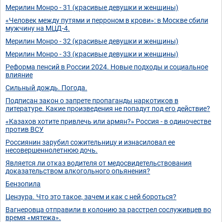
Мерилин Монро - 31 (красивые девушки и женщины)
«Человек между путями и перроном в крови»: в Москве сбили
мужчину на МЦД-4.
Мерилин Монро - 32 (красивые девушки и женщины)
Мерилин Монро - 33 (красивые девушки и женщины)
Реформа пенсий в России 2024. Новые подходы и социальное
влияние
Сильный дождь. Погода.
Подписан закон о запрете пропаганды наркотиков в
литературе. Какие произведения не попадут под его действие?
«Казахов хотите привлечь или армян?» Россия - в одиночестве
против ВСУ
Россиянин зарубил сожительницу и изнасиловал ее
несовершеннолетнюю дочь.
Является ли отказ водителя от медосвидетельствования
доказательством алкогольного опьянения?
Бензопила
Цензура. Что это такое, зачем и как с ней бороться?
Вагнеровца отправили в колонию за расстрел сослуживцев во
время «мятежа».