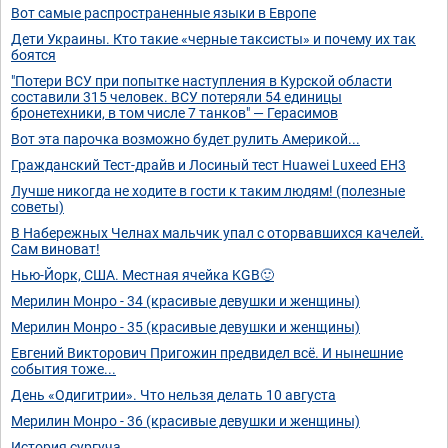
Вот самые распространенные языки в Европе
Дети Украины. Кто такие «черные таксисты» и почему их так
боятся
"Потери ВСУ при попытке наступления в Курской области
составили 315 человек. ВСУ потеряли 54 единицы
бронетехники, в том числе 7 танков" — Герасимов
Вот эта парочка возможно будет рулить Америкой...
Гражданский Тест-драйв и Лосиный тест Huawei Luxeed EH3
Лучше никогда не ходите в гости к таким людям! (полезные
советы)
В Набережных Челнах мальчик упал с оторвавшихся качелей.
Сам виноват!
Нью-Йорк, США. Местная ячейка KGB🙂
Мерилин Монро - 34 (красивые девушки и женщины)
Мерилин Монро - 35 (красивые девушки и женщины)
Евгений Викторович Пригожин предвидел всё. И нынешние
события тоже...
День «Одигитрии». Что нельзя делать 10 августа
Мерилин Монро - 36 (красивые девушки и женщины)
История сургуча