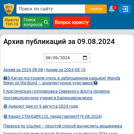
1
Найти
Поиск
Юристы
Вопрос юристу
ТОП-10
вопросов
Архив публикаций за 09.08.2024
Архив за 2024-08-08
|
Архив за 2024-08-10
🏩В Китае построили отель в заброшенном карьере! Wanda
Reign on the Bund — архитектурное чудо мира!🏨
❗ Арктическая группировка Северного флота провела
противолодочное учение в Баренцевом море.
🟢 Анекдот дня от 9 августа 2024 года
🟢 Канал СТАНЦИЯ LOL представляет❗ (9.08.2024)
Переход по ссылке – простой способ вычислить мошенника
Гороскоп для всех знаков Зодиака на 9 августа 2024 года.