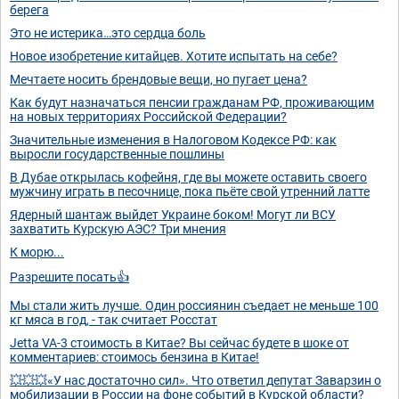
берега
Это не истерика…это сердца боль
Новое изобретение китайцев. Хотите испытать на себе?
Мечтаете носить брендовые вещи, но пугает цена?
Как будут назначаться пенсии гражданам РФ, проживающим
на новых территориях Российской Федерации?
Значительные изменения в Налоговом Кодексе РФ: как
выросли государственные пошлины
В Дубае открылась кофейня, где вы можете оставить своего
мужчину играть в песочнице, пока пьёте свой утренний латте
Ядерный шантаж выйдет Украине боком! Могут ли ВСУ
захватить Курскую АЭС? Три мнения
К морю...
Разрешите посать👍
Мы стали жить лучше. Один россиянин съедает не меньше 100
кг мяса в год, - так считает Росстат
Jetta VA-3 стоимость в Китае? Вы сейчас будете в шоке от
комментариев: стоимось бензина в Китае!
💥💥💥«У нас достаточно сил». Что ответил депутат Заварзин о
мобилизации в России на фоне событий в Курской области?