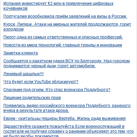
Испания инвестирует €2 млн в привлечение цифровых
кочевников
Португалия возобновила приём заявлений на визы в России.
Курск, Липецк. Атаки на мирных жителей продолжаются, горит
аэродром
Пилот,одна из самых ответственных и опасных профессий.
Новости из мира технологий: главные тренды и инновации
Заметки клиента
Сообщается о ракетном ударе ВСУ по Белгороду. Над городом
поднимается черный дым, горят автомобили.
Ленивый шашлык!!!
Что будет если YouTube зблокируют?
Спасение под огнем. Кто спас военкора Поддубного?
Лишение родительских прав
Появились видео российского военкора Поддубного, раненого
вчера в результате атаки дрона.
Евреи - скитальцы пещеры Вертеба. Жизнь ради выживания
Здравствуйте скажите пожалуйста.Если военнослужащий в
госпитале не получил справку о ранении объясняют это тем ,что
не было якобы документов....