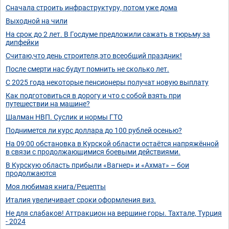
Сначала строить инфраструктуру, потом уже дома
Выходной на чили
На срок до 2 лет. В Госдуме предложили сажать в тюрьму за
дипфейки
Считаю,что день строителя,это всеобщий праздник!
После смерти нас будут помнить не сколько лет.
С 2025 года некоторые пенсионеры получат новую выплату
Как подготовиться в дорогу и что с собой взять при
путешествии на машине?
Шалман НВП. Суслик и нормы ГТО
Поднимется ли курс доллара до 100 рублей осенью?
На 09:00 обстановка в Курской области остаётся напряжённой
в связи с продолжающимися боевыми действиями.
В Курскую область прибыли «Вагнер» и «Ахмат» – бои
продолжаются
Моя любимая книга/Рецепты
Италия увеличивает сроки оформления виз.
Не для слабаков! Аттракцион на вершине горы. Тахтале, Турция
- 2024