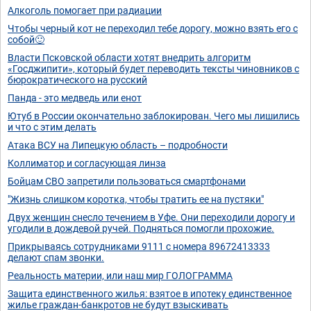
Алкоголь помогает при радиации
Чтобы черный кот не переходил тебе дорогу, можно взять его с
собой🙂
Власти Псковской области хотят внедрить алгоритм
«Госджипити», который будет переводить тексты чиновников с
бюрократического на русский
Панда - это медведь или енот
Ютуб в России окончательно заблокирован. Чего мы лишились
и что с этим делать
Атака ВСУ на Липецкую область – подробности
Коллиматор и согласующая линза
Бойцам СВО запретили пользоваться смартфонами
"Жизнь слишком коротка, чтобы тратить ее на пустяки"
Двух женщин снесло течением в Уфе. Они переходили дорогу и
угодили в дождевой ручей. Подняться помогли прохожие.
Прикрываясь сотрудниками 9111 с номера 89672413333
делают спам звонки.
Реальность материи, или наш мир ГОЛОГРАММА
Защита единственного жилья: взятое в ипотеку единственное
жилье граждан-банкротов не будут взыскивать