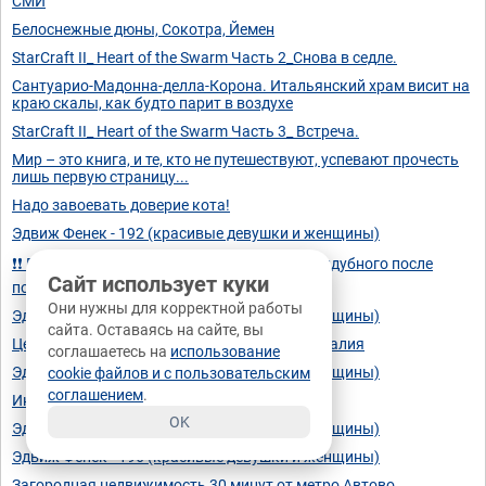
СМИ
Белоснежные дюны, Сокотра, Йемен
StarCraft II_ Heart of the Swarm Часть 2_Снова в седле.
Сантуарио-Мадонна-делла-Корона. Итальянский храм висит на
краю скалы, как будто парит в воздухе
StarCraft II_ Heart of the Swarm Часть 3_ Встреча.
Мир – это книга, и те, кто не путешествуют, успевают прочесть
лишь первую страницу...
Надо завоевать доверие кота!
Эдвиж Фенек - 192 (красивые девушки и женщины)
❗❗ Первые кадры после ранения Евгения Поддубного после
Сайт использует куки
попадания дрона
Они нужны для корректной работы
Эдвиж Фенек - 193 (красивые девушки и женщины)
сайта. Оставаясь на сайте, вы
Церковь Непорочного Зачатия, Палермо, Италия
соглашаетесь на
использование
Эдвиж Фенек - 194 (красивые девушки и женщины)
cookie файлов и с пользовательским
соглашением
.
Инвестиции в недвижимость
OK
Эдвиж Фенек - 195 (красивые девушки и женщины)
Эдвиж Фенек - 196 (красивые девушки и женщины)
Загородная недвижимость 30 минут от метро Автово