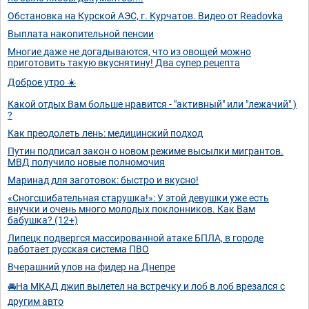
Обстановка на Курской АЭС, г. Курчатов. Видео от Readovka
Выплата накопительной пенсии
Многие даже не догадываются, что из овощей можно
приготовить такую вкуснятину! Два супер рецепта
Доброе утро ☀️
Какой отдых Вам больше нравится - "активный" или "лежачий" )
?
Как преодолеть лень: медицинский подход
Путин подписал закон о новом режиме высылки мигрантов.
МВД получило новые полномочия
Маринад для заготовок: быстро и вкусно!
«Сногсшибательная старушка!»: У этой девушки уже есть
внучки и очень много молодых поклонников. Как Вам
бабушка? (12+)
Липецк подвергся массированной атаке БПЛА, в городе
работает русская система ПВО
Вчерашний улов на фидер на Днепре
🚘На МКАД джип вылетел на встречку и лоб в лоб врезался с
другим авто