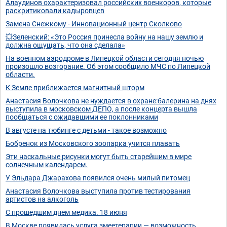
Алаудинов охарактеризовал российских военкоров, которые
раскритиковали кадыровцев
Замена Снежкому - Инновационный центр Сколково
💥Зеленский: «Это Россия принесла войну на нашу землю и
должна ощущать, что она сделала»
На военном аэродроме в Липецкой области сегодня ночью
произошло возгорание. Об этом сообщило МЧС по Липецкой
области.
К Земле приближается магнитный шторм
Анастасия Волочкова не нуждается в охране:балерина на днях
выступила в московском ДЕПО, а после концерта вышла
пообщаться с ожидавшими ее поклонниками
В августе на тюбинге с детьми - такое возможно
Бобренок из Московского зоопарка учится плавать
Эти наскальные рисунки могут быть старейшим в мире
солнечным календарем.
У Эльдара Джарахова появился очень милый питомец
Анастасия Волочкова выступила против тестирования
артистов на алкоголь
С прошедшим днем медика. 18 июня
В Москве появилась услуга змеетерапии — возможность