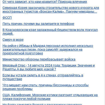
От чего зависит, кто нам нравится? Природа влечения
Северная Корея закончила строительство нового курорта для
иностранных туристов «Вонсан-Калма». Пакуем чемоданы...
ФССП
Пять причин, почему вы залипаете в телефоне
В Красноярском крае зараженный бешенством волк покусал
людей.
Смерч в море
На рейсе с Ибицы в Мадрид персонал исполнил несколько
зажигательных песен, пока самолёт задержался на
предполетной подготовке
Министерство обороны перебрасывает войска
Медовый Спас - 14 августа 2024 года: Традиции, Значение и
Рецепты.А вы любите мед -какой ?
Если вы устали сидеть в 4-х стенах, отправляйтесь в
путешествие
Что мешает нам спать: причины бессонницы и способы
решения проблемы
США, Калифорния. Морские котики разгонят отдыхающих на
пляже покруче любой полиции
На борту самолета Ryanair у пассажирки случилось