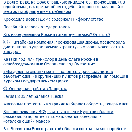
В Волгограде, на фоне страшных инцидентов, произошедших в
одной семье, вскоре начнётся судебный процесс связанный с
жестоким обращением с ребенком
Крокодила Вовка! Дома содержал! Рифмоплетство.
Погибший человек от удара током
Кто в современной России живёт лучше всех? Они кто?
🇨🇳 Китайская компания, производящая дроны, представила
дистанционно управляемую «гранату», которая может летать
как дрон
Казаки подняли триколор в день флага России в
освобожденном ими Соловьево под Очеретино
«Мы должны справиться» — волонтеры рассказали, как
работает один из крупнейших пунктов распределения помощи в
Курском Государственном Цирке
💥 Ювелирная работа «Ланцета»
Lexus LS 35 лет баланса | Lexus
Массовые протесты на Украине набирают обороты, теперь Киев
Военнослужащий ВСУ, взятый в плен в Курской области,
рассказал о попытке их командования совершить
«отвлекающий» маневр
В г. Волжском Волгоградской области состоялся мотопробег в