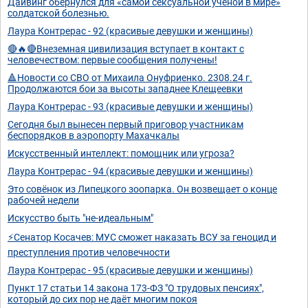
Дайвинг обернулся для «самой сексуальной ученой в мире»
солдатской болезнью.
Лаура Контрерас - 92 (красивые девушки и женщины)
🔴🔥🔴Внеземная цивилизация вступает в контакт с
человечеством: первые сообщения получены!
🔺Новости со СВО от Михаила Онуфриенко. 2308.24 г.
Продолжаются бои за высоты западнее Клещеевки
Лаура Контрерас - 93 (красивые девушки и женщины)
Сегодня был вынесен первый приговор участникам
беспорядков в аэропорту Махачкалы
Искусственный интеллект: помощник или угроза?
Лаура Контрерас - 94 (красивые девушки и женщины)
Это совёнок из Липецкого зоопарка. Он возвещает о конце
рабочей недели
Искусство быть "не-идеальным"
⚡Сенатор Косачев: МУС сможет наказать ВСУ за геноцид и
преступления против человечности
Лаура Контрерас - 95 (красивые девушки и женщины)
Пункт 17 статьи 14 закона 173-ФЗ "О трудовых пенсиях",
который до сих пор не даёт многим покоя