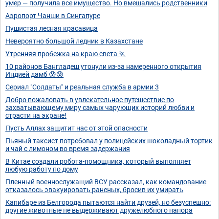
умер — получила все имущество. Но вмешались родственники
Аэропорт Чанши в Сингапуре
Пушистая лесная красавица
Невероятно большой ледник в Казахстане
Утренняя пробежка на краю света 🏃
10 районов Бангладеш утонули из-за намеренного открытия
Индией дамб 😰😰
Сериал "Солдаты" и реальная служба в армии 3
Добро пожаловать в увлекательное путешествие по
захватывающему миру самых чарующих историй любви и
страсти на экране!
Пусть Аллах защитит нас от этой опасности
Пьяный таксист потребовал у полицейских шоколадный тортик
и чай с лимоном во время задержания
В Китае создали робота-помощника, который выполняет
любую работу по дому
Пленный военнослужащий ВСУ рассказал, как командование
отказалось эвакуировать раненых, бросив их умирать
Капибаре из Белгорода пытаются найти друзей, но безуспешно:
другие животные не выдерживают дружелюбного напора