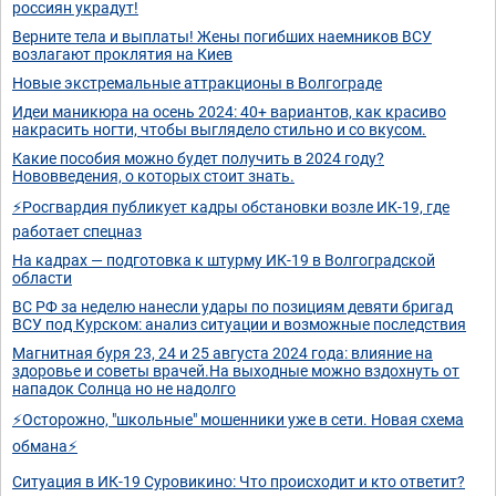
россиян украдут!
Верните тела и выплаты! Жены погибших наемников ВСУ
возлагают проклятия на Киев
Новые экстремальные аттракционы в Волгограде
Идеи маникюра на осень 2024: 40+ вариантов, как красиво
накрасить ногти, чтобы выглядело стильно и со вкусом.
Какие пособия можно будет получить в 2024 году?
Нововведения, о которых стоит знать.
⚡️Росгвардия публикует кадры обстановки возле ИК-19, где
работает спецназ
На кадрах — подготовка к штурму ИК-19 в Волгоградской
области
ВС РФ за неделю нанесли удары по позициям девяти бригад
ВСУ под Курском: анализ ситуации и возможные последствия
Магнитная буря 23, 24 и 25 августа 2024 года: влияние на
здоровье и советы врачей.На выходные можно вздохнуть от
нападок Солнца но не надолго
⚡️Осторожно, "школьные" мошенники уже в сети. Новая схема
обмана⚡️
Ситуация в ИК-19 Суровикино: Что происходит и кто ответит?