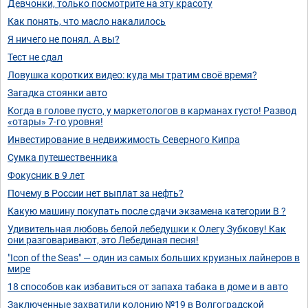
Девчонки, только посмотрите на эту красоту
Как понять, что масло накалилось
Я ничего не понял. А вы?
Тест не сдал
Ловушка коротких видео: куда мы тратим своё время?
Загадка стоянки авто
Когда в голове пусто, у маркетологов в карманах густо! Развод
«отары» 7-го уровня!
Инвестирование в недвижимость Северного Кипра
Сумка путешественника
Фокусник в 9 лет
Почему в России нет выплат за нефть?
Какую машину покупать после сдачи экзамена категории B ?
Удивительная любовь белой лебедушки к Олегу Зубкову! Как
они разговаривают, это Лебединая песня!
"Icon of the Seas" — один из самых больших круизных лайнеров в
мире
18 способов как избавиться от запаха табака в доме и в авто
Заключенные захватили колонию №19 в Волгоградской