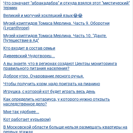
Что означает "абракадабра" и откуда взялся этот "мистический"
термин
Великий и могучий хохляцкий язык😂😂
Музей криптидов Томаса Мерлина. Часть 9. Оборотни
(Lycanthrope)
Музей криптидов Томаса Мерлина. Часть 10. "Данте.
Путешествие в Ад"
Кто входит в состав семьи
Дивеевский Чудотворец...
А вы знаете, что в регионах создают Центры мониторинга
правильного питания населения?
Доброе утро. Очарование лесного ручья.
Чтобы получить корм, надо поиграть на пианино
Игрушка, с которой кот будет играть весь день
Как определить нотариуса, у которого нужно открыть
наследственное дело?
Мне так удобнее...
Кот работает курьером)
В Московской области больше нельзя размещать квартиры на
первых этажах