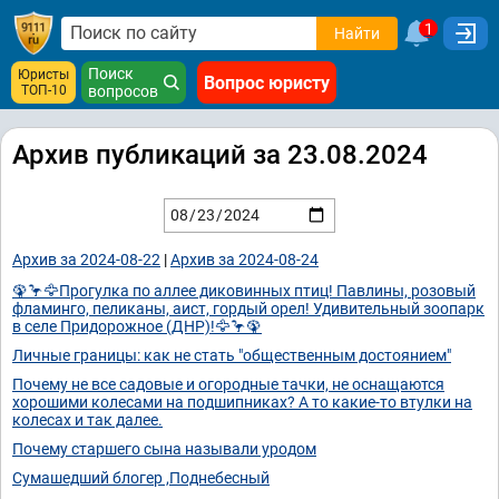
1
Найти
Поиск
Юристы
Вопрос юристу
ТОП-10
вопросов
Архив публикаций за 23.08.2024
Архив за 2024-08-22
|
Архив за 2024-08-24
🦚🦩🦅Прогулка по аллее диковинных птиц! Павлины, розовый
фламинго, пеликаны, аист, гордый орел! Удивительный зоопарк
в селе Придорожное (ДНР)!🦅🦩🦚
Личные границы: как не стать "общественным достоянием"
Почему не все садовые и огородные тачки, не оснащаются
хорошими колесами на подшипниках? А то какие-то втулки на
колесах и так далее.
Почему старшего сына называли уродом
Сумашедший блогер ,Поднебесный