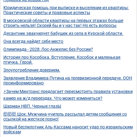
Юридическая помощь при выписке и выселении из квартиры:
Практические советы и правовые аспекты
В московской области квартиры на первых этажах больше
строить нельзя! Скорей бы и у нас так! Но есть вопросы
Десантник эвакуирует бабушек из села в Курской области.
Она всегда найдет себе место
Олимпиада - 2028: Лос-Анжелис без России?
История про Кособока. Вступление. Кособок и маленькая
птичка. Герой.
Злоупотребление доверием.
Заявление Владимира Путина на телевизионной передаче. ООН
проинформировано
⚡Зачем Минтранс предлагает пересмотреть правила установки
камер на ж/д переездах. Что может измениться?
Шарман НВП. Черные глазЫ
🤯🤯🤯 Шок: Мужчина-учитель рассылал детям сообщения со
ссылкой на жесткое порно!
Новый беспилотник Аль-Кассама наносит удар по израильским
войскам