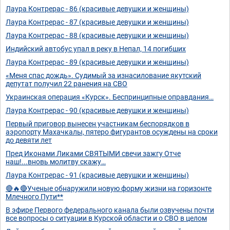
Лаура Контрерас - 86 (красивые девушки и женщины)
Лаура Контрерас - 87 (красивые девушки и женщины)
Лаура Контрерас - 88 (красивые девушки и женщины)
Индийский автобус упал в реку в Непал, 14 погибших
Лаура Контрерас - 89 (красивые девушки и женщины)
«Меня спас дождь». Судимый за изнасилование якутский
депутат получил 22 ранения на СВО
Украинская операция «Курск». Беспринципные оправдания…
Лаура Контрерас - 90 (красивые девушки и женщины)
Первый приговор вынесен участникам беспорядков в
аэропорту Махачкалы, пятеро фигурантов осуждены на сроки
до девяти лет
Пред Иконами Ликами СВЯТЫМИ свечи зажгу Отче
наш!...вновь молитву скажу…
Лаура Контрерас - 91 (красивые девушки и женщины)
🔴🔥🔴Ученые обнаружили новую форму жизни на горизонте
Млечного Пути**
В эфире Первого федерального канала были озвучены почти
все вопросы о ситуации в Курской области и о СВО в целом