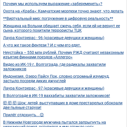
Почему мы используем выражение «забеременеть»?
Охота на «Краба»: Камчатские морпехи точно знают, что делать
**Виртуальный мир: погружение в цифровую реальность**
Женщина на Волыни обещает сжечь себя, если ей не вернут ее
сына, которого похитили террористы ТЦК
Лаура Контрерас - 96 (красивые девушки и женщины)
А что же такое фентези ? И с чем его едят.
Неустойка – 550 млн рублей. Почему РЖД считают незаконным
изъятие финнами поездов «Аллегро»
Видео из ИК-19 г. Волгограда, где радикалы захватили
заложников
Индонезия. Озеро Пайсу Пок, словно огромный изумруд,
застыло посреди диких джунглей
Лаура Контрерас - 97 (красивые девушки и женщины)
В Волгограде в ИК-19 ваххабиты захватили заложников!
🤯 🤯 🤯 Шок: детей, выступавших в доме престарелых обокрали
две пьяные старухи!
Прилёг отдохнуть...😊
В Нижнем Новгороде мужчина пытался запрыгнуть на
уезжающий поезд, оступился и ему отсекло ногу