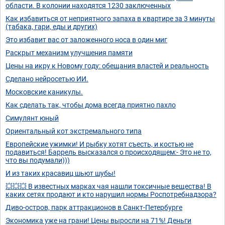
области. В колонии находятся 1230 заключенных
Как избавиться от неприятного запаха в квартире за 3 минуты
(табака, гари, еды и других)
Это избавит вас от заложенного носа в один миг
Раскрыт механизм улучшения памяти
Цены на икру к Новому году: обещания властей и реальность
Сделано нейросетью ИИ.
Московские каникулы.
Как сделать так, чтобы дома всегда приятно пахло
Симулянт юный
Ориентальный кот экстремального типа
Европейские ужимки! И рыбку хотят съесть, и костью не
подавиться! Баррель высказался о происходящем:- Это не то,
что вы подумали)))
И из таких красавиц шьют шубы!
💥💥💥 В известных марках чая нашли токсичные вещества! В
каких сетях продают и кто нарушил нормы Роспотребнадзора?
Диво-остров, парк аттракционов в Санкт-Петербурге
Экономика уже на грани! Цены выросли на 71%! Деньги