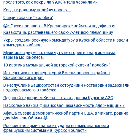
после того, как покрыла 99,98% тела чернилами
Когда к родному подойду порогу...
9 серия сказки " колобки"
😱⚡️Грехи прошлого. В Красноярске поймали педофила из
Казахстана, растлевавшего свою 7-летнюю племянницу
Укры создали военную комендатуру в Курской области и ввели
комендантский час.
Мужчина с двумя котами чуть не сгорел в квартире из-за
взрыва моноколеса.
10 картина музыкальной авторской сказки " колобки"
Из переписки с прокуратурой Емельяновского района
Красноярского края
В Республике Башкортостан сотрудники Росгвардии задержали
подозреваемого в грабеже
Ядерный терроризм Киева – атака дроном Курской АЭС
Насколько важна финансовая независимость для женщины?
Афиша съезда Демократической партии США, в Чикаго, родине
для Мишель Обамы 😂
Российская армия наносит удары по американским и
французским системам в Курской области