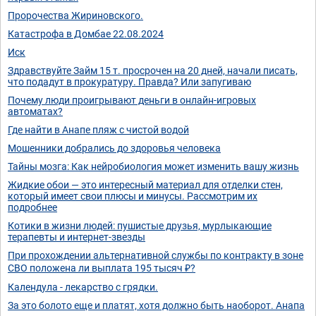
Пророчества Жириновского.
Катастрофа в Домбае 22.08.2024
Иск
Здравствуйте Займ 15 т. просрочен на 20 дней, начали писать,
что подадут в прокуратуру. Правда? Или запугиваю
Почему люди проигрывают деньги в онлайн-игровых
автоматах?
Где найти в Анапе пляж с чистой водой
Мошенники добрались до здоровья человека
Тайны мозга: Как нейробиология может изменить вашу жизнь
Жидкие обои — это интересный материал для отделки стен,
который имеет свои плюсы и минусы. Рассмотрим их
подробнее
Котики в жизни людей: пушистые друзья, мурлыкающие
терапевты и интернет-звезды
При прохождении альтернативной службы по контракту в зоне
СВО положена ли выплата 195 тысяч ₽?
Календула - лекарство с грядки.
За это болото еще и платят, хотя должно быть наоборот. Анапа