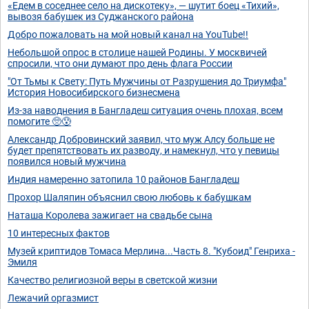
«Едем в соседнее село на дискотеку», — шутит боец «Тихий»,
вывозя бабушек из Суджанского района
Добро пожаловать на мой новый канал на YouTube!!
Небольшой опрос в столице нашей Родины. У москвичей
спросили, что они думают про день флага России
"От Тьмы к Свету: Путь Мужчины от Разрушения до Триумфа"
История Новосибирского бизнесмена
Из-за наводнения в Бангладеш ситуация очень плохая, всем
помогите 🥺😰
Александр Добровинский заявил, что муж Алсу больше не
будет препятствовать их разводу, и намекнул, что у певицы
появился новый мужчина
Индия намеренно затопила 10 районов Бангладеш
Прохор Шаляпин объяснил свою любовь к бабушкам
Наташа Королева зажигает на свадьбе сына
10 интересных фактов
Музей криптидов Томаса Мерлина...Часть 8. "Кубоид" Генриха -
Эмиля
Качество религиозной веры в светской жизни
Лежачий оргазмист