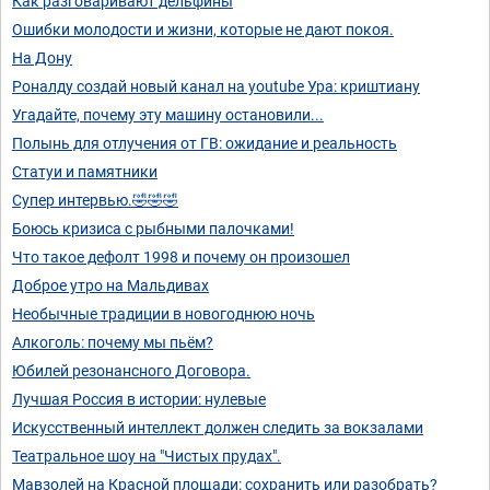
Как разговаривают дельфины
Ошибки молодости и жизни, которые не дают покоя.
На Дону
Роналду создай новый канал на youtube Ура: криштиану
Угадайте, почему эту машину остановили...
Полынь для отлучения от ГВ: ожидание и реальность
Статуи и памятники
Супер интервью.🤣🤣🤣
Боюсь кризиса с рыбными палочками!
Что такое дефолт 1998 и почему он произошел
Доброе утро на Мальдивах
Необычные традиции в новогоднюю ночь
Алкоголь: почему мы пьём?
Юбилей резонансного Договора.
Лучшая Россия в истории: нулевые
Искусственный интеллект должен следить за вокзалами
Театральное шоу на "Чистых прудах".
Мавзолей на Красной площади: сохранить или разобрать?