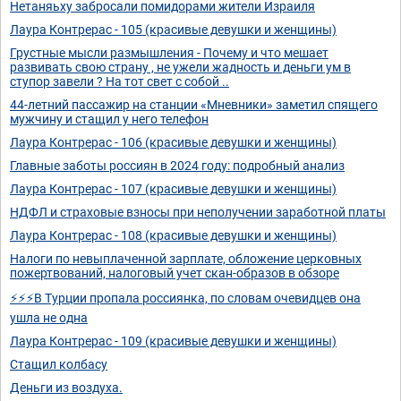
Нетаняьху забросали помидорами жители Израиля
Лаура Контрерас - 105 (красивые девушки и женщины)
Грустные мысли размышления - Почему и что мешает
развивать свою страну , не ужели жадность и деньги ум в
ступор завели ? На тот свет с собой ..
44-летний пассажир на станции «Мневники» заметил спящего
мужчину и стащил у него телефон
Лаура Контрерас - 106 (красивые девушки и женщины)
Главные заботы россиян в 2024 году: подробный анализ
Лаура Контрерас - 107 (красивые девушки и женщины)
НДФЛ и страховые взносы при неполучении заработной платы
Лаура Контрерас - 108 (красивые девушки и женщины)
Налоги по невыплаченной зарплате, обложение церковных
пожертвований, налоговый учет скан-образов в обзоре
⚡️⚡️⚡️В Турции пропала россиянка, по словам очевидцев она
ушла не одна
Лаура Контрерас - 109 (красивые девушки и женщины)
Стащил колбасу
Деньги из воздуха.