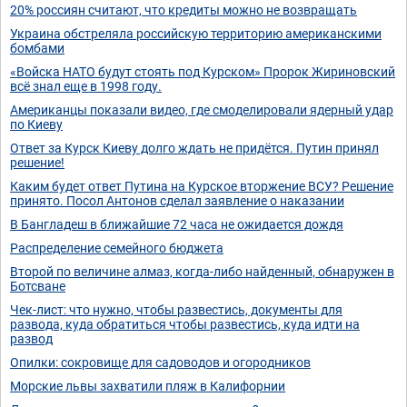
20% россиян считают, что кредиты можно не возвращать
Украина обстреляла российскую территорию американскими
бомбами
«Войска НАТО будут стоять под Курском» Пророк Жириновский
всё знал еще в 1998 году.
Американцы показали видео, где смоделировали ядерный удар
по Киеву
Ответ за Курск Киеву долго ждать не придётся. Путин принял
решение!
Каким будет ответ Путина на Курское вторжение ВСУ? Решение
принято. Посол Антонов сделал заявление о наказании
В Бангладеш в ближайшие 72 часа не ожидается дождя
Распределение семейного бюджета
Второй по величине алмаз, когда-либо найденный, обнаружен в
Ботсване
Чек-лист: что нужно, чтобы развестись, документы для
развода, куда обратиться чтобы развестись, куда идти на
развод
Опилки: сокровище для садоводов и огородников
Морские львы захватили пляж в Калифорнии