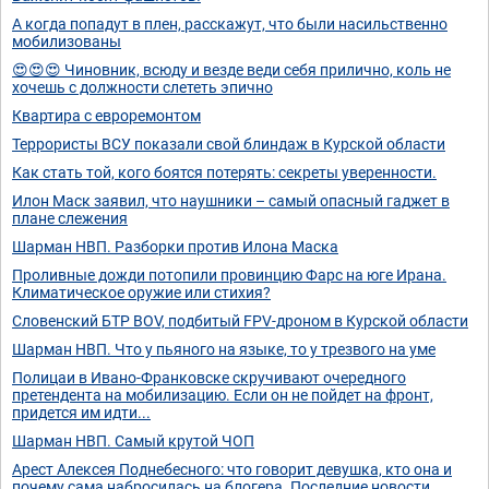
А когда попадут в плен, расскажут, что были насильственно
мобилизованы
😍😍😍 Чиновник, всюду и везде веди себя прилично, коль не
хочешь с должности слететь эпично
Квартира с евроремонтом
Террористы ВСУ показали свой блиндаж в Курской области
Как стать той, кого боятся потерять: секреты уверенности.
Илон Маск заявил, что наушники – самый опасный гаджет в
плане слежения
Шарман НВП. Разборки против Илона Маска
Проливные дожди потопили провинцию Фарс на юге Ирана.
Климатическое оружие или стихия?
Словенский БТР BOV, подбитый FPV-дроном в Курской области
Шарман НВП. Что у пьяного на языке, то у трезвого на уме
Полицаи в Ивано-Франковске скручивают очередного
претендента на мобилизацию. Если он не пойдет на фронт,
придется им идти...
Шарман НВП. Самый крутой ЧОП
Арест Алексея Поднебесного: что говорит девушка, кто она и
почему сама набросилась на блогера. Последние новости