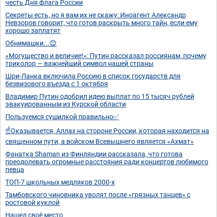
честь Дня флага России
Секреты есть, но я вам их не скажу: Иноагент Александр
Невзоров говорит, что готов раскрыть много тайн, если ему
хорошо заплатят
Обнимашки...😊
«Могущество и величие!»: Путин рассказал россиянам, почему
триколор — важнейший символ нашей страны
Шри-Ланка включила Россию в список государств для
безвизового въезда с 1 октября
Владимир Путин одобрил идею выплат по 15 тысяч рублей
эвакуированным из Курской области
Пользуемся сушилкой правильно✅
☝️Оказывается, Аллах на стороне России, которая находится на
священном пути, а войском Всевышнего является «Ахмат»
Фанатка Shaman из Финляндии рассказала, что готова
преодолевать огромные расстояния ради концертов любимого
певца
ТОП-7 школьных медляков 2000-х
Тамбовского чиновника уволят после «грязных танцев» с
ростовой куклой
Нашел своё место