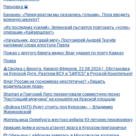
Перцовка 🥃
Баранец: «Перед врагом мы оказались голыми». Пора вводить
военную цензуру?
«Из последних усилий»: Зеленский пытается повторить «успех»
операции «Кайзершлахт»
«Начальник, доставай меч!» Протоиерей Андрей Ткачёв
напомнил слова апостола Павла
Пожар с другого берега видно: Враг ударил по порту Кавказ
Права
🔺Сводка с фронта. Кирилл Фёдоров. 22.08.2024 г. Обстановка
на Курской Дуге. Разгром ВСУ и "ЦИПСО" в Русской Конопельке!
Флаг России на госномерах неэстетично? «Лишить
водительских прав»
Shaman и Григорий Лепс презентовали совместную песню
"Настоящий мужчина" на концерте на Красной площади
«Войска НАТО будут стоять под Курском», – Владимир
Жириновский
Жительница Оренбурга жестоко избила 93-летнюю пенсионерку
Авиация днём и ночью атакует врага в Курском приграничье
🙉 Обезьяна с айфоном завелась в Московском зоопарке.