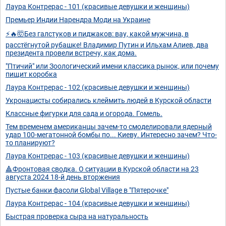
Лаура Контрерас - 101 (красивые девушки и женщины)
Премьер Индии Нарендра Моди на Украине
⚡️🔥🤯Без галстуков и пиджаков: вау, какой мужчина, в
расстёгнутой рубашке! Владимир Путин и Ильхам Алиев, два
президента провели встречу, как дома.
"Птичий" или Зоологический имени классика рынок, или почему
пищит коробка
Лаура Контрерас - 102 (красивые девушки и женщины)
Укронацисты собирались клеймить людей в Курской области
Классные фигурки для сада и огорода. Гомель.
Тем временем американцы зачем-то смоделировали ядерный
удар 100-мегатонной бомбы по... Киеву. Интересно зачем? Что-
то планируют?
Лаура Контрерас - 103 (красивые девушки и женщины)
🔺Фронтовая сводка. О ситуации в Курской области на 23
августа 2024 18-й день вторжения
Пустые банки фасоли Global Village в "Пятерочке"
Лаура Контрерас - 104 (красивые девушки и женщины)
Быстрая проверка сыра на натуральность