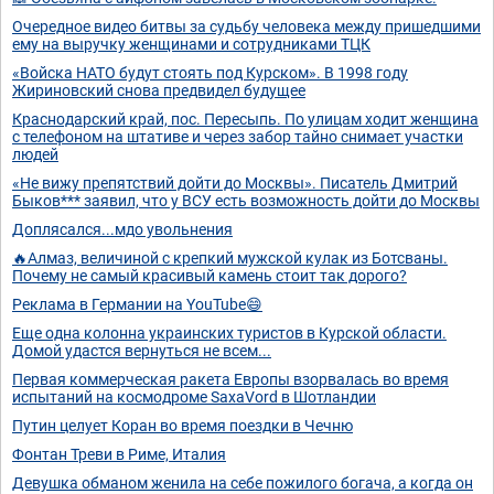
Очередное видео битвы за судьбу человека между пришедшими
ему на выручку женщинами и сотрудниками ТЦК
«Войска НАТО будут стоять под Курском». В 1998 году
Жириновский снова предвидел будущее
Краснодарский край, пос. Пересыпь. По улицам ходит женщина
с телефоном на штативе и через забор тайно снимает участки
людей
«Не вижу препятствий дойти до Москвы». Писатель Дмитрий
Быков*** заявил, что у ВСУ есть возможность дойти до Москвы
Доплясался...мдо увольнения
🔥Алмаз, величиной с крепкий мужской кулак из Ботсваны.
Почему не самый красивый камень стоит так дорого?
Реклама в Германии на YouTube😄
Еще одна колонна украинских туристов в Курской области.
Домой удастся вернуться не всем...
Первая коммерческая ракета Европы взорвалась во время
испытаний на космодроме SaxaVord в Шотландии
Путин целует Коран во время поездки в Чечню
Фонтан Треви в Риме, Италия
Девушка обманом женила на себе пожилого богача, а когда он