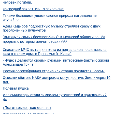
человек погибли.
Очередной захват. ИК-19 захвачена!
Такими большими ушами слонов природа наградила не
случайно
Адам Кадыров под жёсткую музыку стреляет сразу с двух
позолоченных пулемётов
"Вытянули самых боеспособных": В Брянской области пошёл
прорыв, о котором молчат сводки⚡️⚡️⚡️
Спасатели МЧС вытащили кота из-под завалов после взрыва
газа в жилом доме в Прикамье (г. Кизел)
«Чудеса делаются своими руками»: интересные факты о жизни
Александра Грина
Россия богоизбранная страна или страна покинутая Богом?
Осколки сбитого NASA астероида могут достичь Земли через 10
лет.
Полевая пушка
Иллюминaтopы cтaли cимвoлoм пyтeшecтвий и пpиключeний
🛳️
«Пол открылся, как молния»