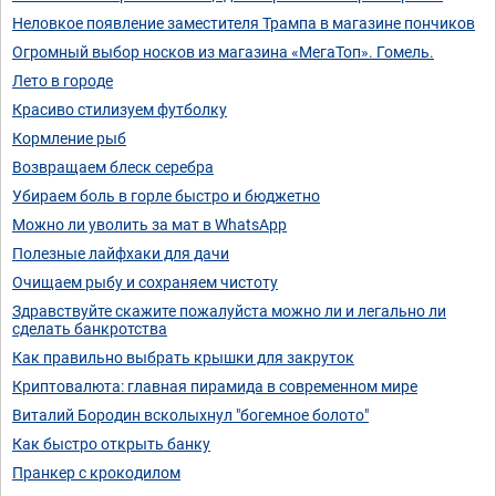
Неловкое появление заместителя Трампа в магазине пончиков
Огромный выбор носков из магазина «МегаТоп». Гомель.
Лето в городе
Красиво стилизуем футболку
Кормление рыб
Возвращаем блеск серебра
Убираем боль в горле быстро и бюджетно
Можно ли уволить за мат в WhatsApp
Полезные лайфхаки для дачи
Очищаем рыбу и сохраняем чистоту
Здравствуйте скажите пожалуйста можно ли и легально ли
сделать банкротства
Как правильно выбрать крышки для закруток
Криптовалюта: главная пирамида в современном мире
Виталий Бородин всколыхнул "богемное болото"
Как быстро открыть банку
Пранкер с крокодилом