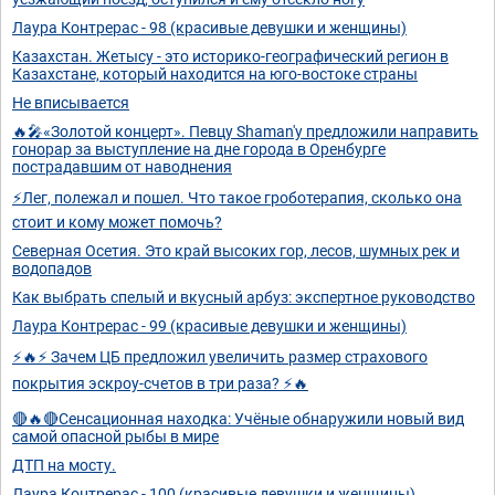
Лаура Контрерас - 98 (красивые девушки и женщины)
Казахстан. Жетысу - это историко-географический регион в
Казахстане, который находится на юго-востоке страны
Не вписывается
🔥🎤«Золотой концерт». Певцу Shaman'у предложили направить
гонорар за выступление на дне города в Оренбурге
пострадавшим от наводнения
⚡Лег, полежал и пошел. Что такое гроботерапия, сколько она
стоит и кому может помочь?
Северная Осетия. Это край высоких гор, лесов, шумных рек и
водопадов
Как выбрать спелый и вкусный арбуз: экспертное руководство
Лаура Контрерас - 99 (красивые девушки и женщины)
⚡🔥⚡ Зачем ЦБ предложил увеличить размер страхового
покрытия эскроу-счетов в три раза? ⚡🔥
🔴🔥🔴Сенсационная находка: Учёные обнаружили новый вид
самой опасной рыбы в мире
ДТП на мосту.
Лаура Контрерас - 100 (красивые девушки и женщины)