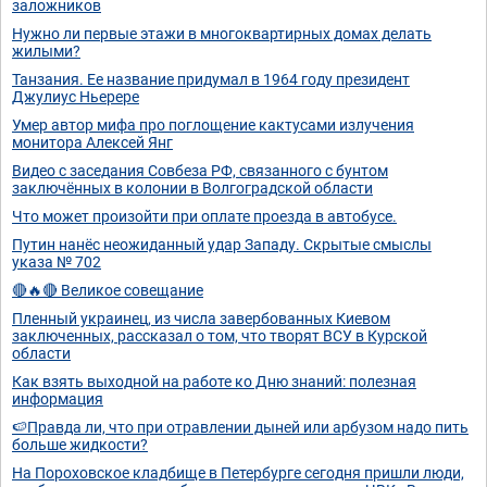
заложников
Нужно ли первые этажи в многоквартирных домах делать
жилыми?
Танзания. Ее название придумал в 1964 году президент
Джулиус Ньерере
Умер автор мифа про поглощение кактусами излучения
монитора Алексей Янг
Видео с заседания Совбеза РФ, связанного с бунтом
заключённых в колонии в Волгоградской области
Что может произойти при оплате проезда в автобусе.
Путин нанёс неожиданный удар Западу. Скрытые смыслы
указа № 702
🔴🔥🔴 Великое совещание
Пленный украинец, из числа завербованных Киевом
заключенных, рассказал о том, что творят ВСУ в Курской
области
Как взять выходной на работе ко Дню знаний: полезная
информация
🍉Правда ли, что при отравлении дыней или арбузом надо пить
больше жидкости?
На Пороховское кладбище в Петербурге сегодня пришли люди,