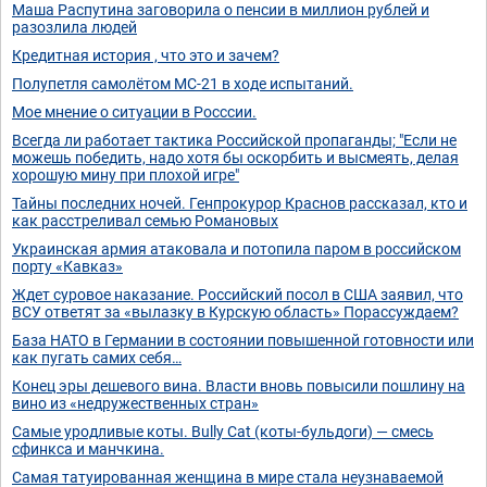
Маша Распутина заговорила о пенсии в миллион рублей и
разозлила людей
Кредитная история , что это и зачем?
Полупетля самолётом МС-21 в ходе испытаний.
Мое мнение о ситуации в Росссии.
Всегда ли работает тактика Российской пропаганды; "Если не
можешь победить, надо хотя бы оскорбить и высмеять, делая
хорошую мину при плохой игре"
Тайны последних ночей. Генпрокурор Краснов рассказал, кто и
как расстреливал семью Романовых
Украинская армия атаковала и потопила паром в российском
порту «Кавказ»
Ждет суровое наказание. Российский посол в США заявил, что
ВСУ ответят за «вылазку в Курскую область» Порассуждаем?
База НАТО в Германии в состоянии повышенной готовности или
как пугать самих себя…
Конец эры дешевого вина. Власти вновь повысили пошлину на
вино из «недружественных стран»
Самые уродливые коты. Bully Cat (коты-бульдоги) — смесь
сфинкса и манчкина.
Самая татуированная женщина в мире стала неузнаваемой