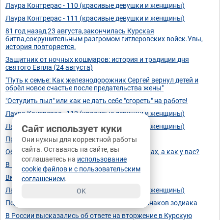
Лаура Контрерас - 110 (красивые девушки и женщины)
Лаура Контрерас - 111 (красивые девушки и женщины)
81 год назад,23 августа,закончилась Курская
битва,сокрушительным разгромом гитлеровских войск.Увы,
история повторяется.
Защитник от ночных кошмаров: история и традиции дня
святого Евпла (24 августа)
"Путь к семье: Как железнодорожник Сергей вернул детей и
обрёл новое счастье после предательства жены"
"Остудить пыл" или как не дать себе "сгореть" на работе!
Лаура Контрерас - 112 (красивые девушки и женщины)
Лаура Контрерас - 113 (красивые девушки и женщины)
Сайт использует куки
Прыгай, там невысоко!
Они нужны для корректной работы
сайта. Оставаясь на сайте, вы
Обратил внимание на дорогой лук в магазинах, а как у вас?
соглашаетесь на
использование
В центре внимания - Curvv.ev
cookie файлов и с пользовательским
Вместе тренироваться веселей!😊
соглашением
.
Лаура Контрерас - 114 (красивые девушки и женщины)
OK
Подробный гороскоп на сентябрь для всех знаков зодиака
В России высказались об ответе на вторжение в Курскую