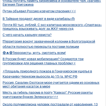
чтобы почтить память бизнесмена и основателя ЧВК «Вагнер»
Евгения Пригожина
Путин объявил Россию ковчегом спасения⚡️⚡️⚡️
В Тайване продают десерт в виде капибары 🎂
Почти 80 тыс. рублей. С экс-капитана московского «Спартака»
пришлось взыскивать долг за ЖКУ через суд
С чего начать карьеру юриста?
❗️Территория вокруг захваченной колонии в Волгоградской
области полностью перекрыта постами полиции
🔴🔥🔴Террористы, жуть, смотреть всем!
В России будет новая мобилизация? Создаются три
группировки для решения главных проблем⚡️⚡️
⚡️Площадь природного пожара в Гоначхирском ущелье в
Карачаево-Черкесии выросла до 15 га. МЧС РФ
Россия, Сахалин Охотское море считается одним из основных
мест обитания касаток в мире
Месть за гибель парома в порту "Кавказ": Русские ракеты
уничтожили бункер Зеленского⚡️⚡️⚡️
Около полумиллиона человек пострадали от наводнения, 13