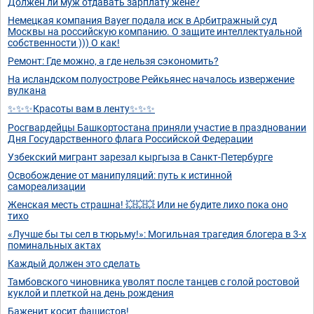
Должен ли муж отдавать зарплату жене?
Немецкая компания Bayer подала иск в Арбитражный суд
Москвы на российскую компанию. О защите интеллектуальной
собственности ))) О как!
Ремонт: Где можно, а где нельзя сэкономить?
На исландском полуострове Рейкьянес началось извержение
вулкана
✨✨✨Красоты вам в ленту✨✨✨
Росгвардейцы Башкортостана приняли участие в праздновании
Дня Государственного флага Российской Федерации
Узбекский мигрант зарезал кыргыза в Санкт-Петербурге
Освобождение от манипуляций: путь к истинной
самореализации
Женская месть страшна! 💥💥💥 Или не будите лихо пока оно
тихо
«Лучше бы ты сел в тюрьму!»: Могильная трагедия блогера в 3-х
поминальных актах
Каждый должен это сделать
Тамбовского чиновника уволят после танцев с голой ростовой
куклой и плеткой на день рождения
Баженит косит фашистов!