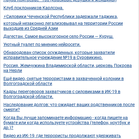
Клуб поклонников Карлсона.
⚡️Силовики Чеченской Республики задержали таджика,
который незаконно легализовывал на территории России
выходцев из Средней Азии
Дагестан. Самое высокогорное село России — Куруш.
Уютный туалет по мнению нейросети.
Обнародован список осужденных, которые захватили
исправительное учреждение №19 в Суровикино.
Россия. Жемчужина Владимирской области, церковь Покрова
на Нерли
Ещё видео, снятые террористами в захваченной колонии в
Волгоградской области
Кадры переговоров захватчиков с силовиками в ИК-19 в
Волгоградской области.
Наследование долгов: что ожидает ваших родственников после
смерти?
Когда Вы лучше запоминаете информацию - когда пишете на
бумаге или когда используете устройства (телефон, ноутбук и
др.)?
Видео из ИК-19, где террористы продолжают удерживать