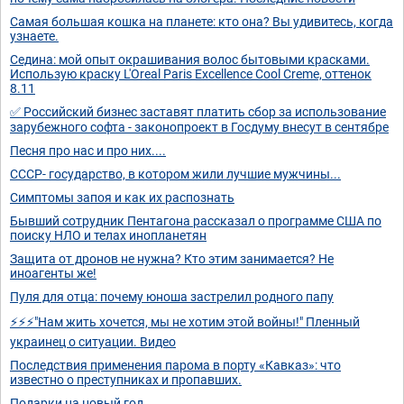
Самая большая кошка на планете: кто она? Вы удивитесь, когда
узнаете.
Седина: мой опыт окрашивания волос бытовыми красками.
Использую краску L'Oreal Paris Excellence Cool Creme, оттенок
8.11
✅ Российский бизнес заставят платить сбор за использование
зарубежного софта - законопроект в Госдуму внесут в сентябре
Песня про нас и про них....
СССР- государство, в котором жили лучшие мужчины...
Симптомы запоя и как их распознать
Бывший сотрудник Пентагона рассказал о программе США по
поиску НЛО и телах инопланетян
Защита от дронов не нужна? Кто этим занимается? Не
иноагенты же!
Пуля для отца: почему юноша застрелил родного папу
⚡️⚡️⚡️"Нам жить хочется, мы не хотим этой войны!" Пленный
украинец о ситуации. Видео
Последствия применения парома в порту «Кавказ»: что
известно о преступниках и пропавших.
Подарки на новый год