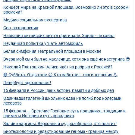
Концерт мира на Красной площади. Возможно ли это в скором
времени?
Медико социальная экспертиза
Сво, захоронения
Названия китайских авто в оригинале. Хавал - не хавал
Неудачная попытка угнать автомобиль
Белая симфония Театральной площади в Москве
Вчера мой сын был на масленице, хотя она ещё не наступила 😎
Николай Платошкин: Алиев идёт на разрыв с Россией?
🔴 Суббота. Отдыхаем 😉 Кто работает - сил и терпения 💪
Петербург вдохновляет!
15 февраля в России: день встреч, памяти и добрых дел
Одиннадцатилетний школьник едва не погиб под колёсами
лесовоза
15 февраля — Сретение Господне: суть праздника, традиции и
приметы История и суть праздника
Залив квартиры: Верховный суд разобрался, кто платит!
Биотехнологии и редактирование генома - граница между