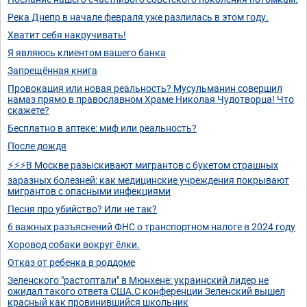
Река Днепр в начале февраля уже разлилась в этом году.
Хватит себя накручивать!
Я являюсь клиентом вашего банка
Запрещённая книга
Провокация или новая реальность? Мусульманин совершил
намаз прямо в православном Храме Николая Чудотворца! Что
скажете?
Бесплатно в аптеке: миф или реальность?
После дождя
⚡⚡⚡В Москве разыскивают мигрантов с букетом страшных
заразных болезней: как медицинские учреждения покрывают
мигрантов с опасными инфекциями
Песня про убийство? Или не так?
6 важных разъяснений ФНС о транспортном налоге в 2024 году
Хоровод собаки вокруг ёлки.
Отказ от ребенка в роддоме
Зеленского "растоптали" в Мюнхене: украинский лидер не
ожидал такого ответа США.С конференции Зеленский вышел
красный как провинившийся школьник