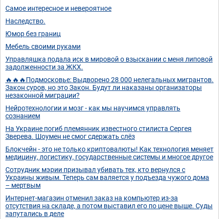
Самое интересное и невероятное
Наследство.
Юмор без границ
Мебель своими руками
Управляшка подала иск в мировой о взыскании с меня липовой
задолженности за ЖКХ.
🔥🔥🔥Подмосковье: Выдворено 28 000 нелегальных мигрантов.
Закон суров, но это Закон. Будут ли наказаны организаторы
незаконной миграции?
Нейротехнологии и мозг - как мы научимся управлять
сознанием
На Украине погиб племянник известного стилиста Сергея
Зверева. Шоумен не смог сдержать слёз
Блокчейн - это не только криптовалюты! Как технология меняет
медицину, логистику, государственные системы и многое другое
Сотрудник мэрии призывал убивать тех, кто вернулся с
Украины живым. Теперь сам валяется у подъезда чужого дома
– мертвым
Интернет-магазин отменил заказ на компьютер из-за
отсутствия на складе, а потом выставил его по цене выше. Суды
запутались в деле