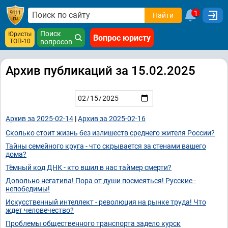
1
Найти
Поиск
Юристы
Вопрос юристу
ТОП-10
вопросов
Архив публикаций за 15.02.2025
Архив за 2025-02-14
|
Архив за 2025-02-16
Сколько стоит жизнь без излишеств среднего жителя России?
Тайны семейного круга - что скрывается за стенами вашего
дома?
Тёмный код ДНК - кто вшил в нас таймер смерти?
Довольно негатива! Пора от души посмеяться! Русские -
непобедимы!
Искусственный интеллект - революция на рынке труда! Что
ждет человечество?
Проблемы общественного транспорта задело курск