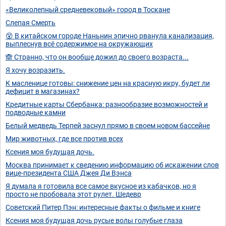
«Великолепный средневековый» город в Тоскане
Слепая Смерть
😵 В китайском городе Наньнин эпично рванула канализация,
выплеснув всё содержимое на окружающих
🙈 Странно, что он вообще дожил до своего возраста...
Я хочу возразить.
К масленице готовы: снижение цен на красную икру, будет ли
дефицит в магазинах?
Кредитные карты Сбербанка: разнообразие возможностей и
подводные камни
Белый медведь Терпей заснул прямо в своем новом бассейне
Мир животных, где все против всех
Ксения моя будущая дочь.
Москва принимает к сведению информацию об искажении слов
вице-президента США Джея Ди Вэнса
Я думала я готовила все самое вкусное из кабачков, но я
просто не пробовала этот рулет. Шедевр
Советский Питер Пэн: интересные факты о фильме и книге
Ксения моя будущая дочь русые волы голубые глаза