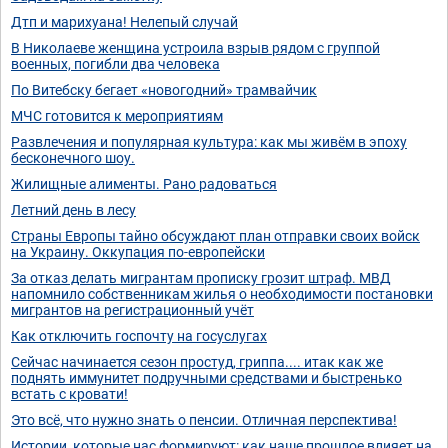
Дтп и марихуана! Нелепый случай
В Николаеве женщина устроила взрыв рядом с группой
военных, погибли два человека
По Витебску бегает «новогодний» трамвайчик
МЧС готовится к мероприятиям
Развлечения и популярная культура: как мы живём в эпоху
бесконечного шоу.
Жилищные алименты. Рано радоваться
Летний день в лесу
Страны Европы тайно обсуждают план отправки своих войск
на Украину. Оккупация по-европейски
За отказ делать мигрантам прописку грозит штраф. МВД
напомнило собственникам жилья о необходимости постановки
мигрантов на регистрационный учёт
Как отключить госпочту на госуслугах
Сейчас начинается сезон простуд, гриппа.... итак как же
поднять иммунитет подручными средствами и быстренько
встать с кровати!
Это всё, что нужно знать о пенсии. Отличная перспектива!
Истории, которые нас формируют: как наше прошлое влияет на