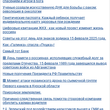
спасением и игрой в бога
Ученые создали искусственную ДНК для борьбы с раком:
революция в онкологии
Генетические паспорта: Каждый ребенок получает
индивидуальную карту здоровья при рождении
Цифровые квитанции ЖКХ - как новый проект изменит жизнь
россиян
Советы на этот день для знаков зодиака 15 февраля 2025 года.
Как «Галинка» спасла «Пушка»!
Самый тот Банк
🟩 День памяти о россиянах, исполнявших служебный долг за
пределами Отечества. 15 февраля 1989 года завершился вывод
советских войск из Афганистана
Новые поручения Президента РФ Правительству
🟥 Момент атаки украинского дрона по съемочной группе
Первого канала в Курской области
Природное земледелие.
Причинно-следственная связь помогла страховой компании
обнулить карман водителя
‼️💉 Зеленский под воздействием наркотиков вышел к СМИ на