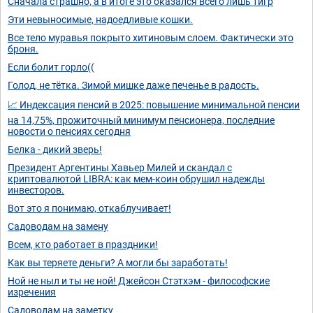
Сначала страшно, а в итоге это оказался всего лишь тигр
Эти невыносимые, надоедливые кошки.
Все тело муравья покрыто хитиновым слоем. Фактически это
броня.
Если болит горло((
Голод, не тётка. Зимой мишке даже печенье в радость.
📈 Индексация пенсий в 2025: повышение минимальной пенсии
на 14,75%, прожиточный минимум пенсионера, последние
новости о пенсиях сегодня
Белка - дикий зверь!
Президент Аргентины Хавьер Милей и скандал с
криптовалютой LIBRA: как мем-коин обрушил надежды
инвесторов.
Вот это я понимаю, откаблучивает!
Садоводам на замену
Всем, кто работает в праздники!
Как вы теряете деньги? А могли бы заработать!
Ной не ныл и ты не ной! Джейсон Стэтхэм - философские
изречения
Садоводам на заметку