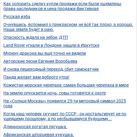
Как оспорить сделку купли продажи если были ущемлены
права наследников и цена продажи фиктивная
Русская изба
Очнувшись, вспомнил о прекрасном, не всё так плохо, а хорошо.
Наша земля будет в раю.
Опасность ждала на зебре, ДТП
Land Rover угнали в Лондоне, нашли в Иркутске
Мурену-дракона вы ещё точно не видели
Авторские песни Евгения Воробьева
И снова пешеходный переход, сбит самокатчик
Панда желает вам доброго утра!
Кожистая морская черепаха: самая большая черепаха в мире
На землю опускается ночь, совы готовятся к охоте
На «Солнце Москвы» появился 25-ти метровый символ 2025
года
Когда наш человек скучает по СССР - он ностальгирует не по
ушедшему прошлому, а по несбывшемуся будущему...
Длинноносая рогатая лягушка.
Африканская шпорцевая кукушка.