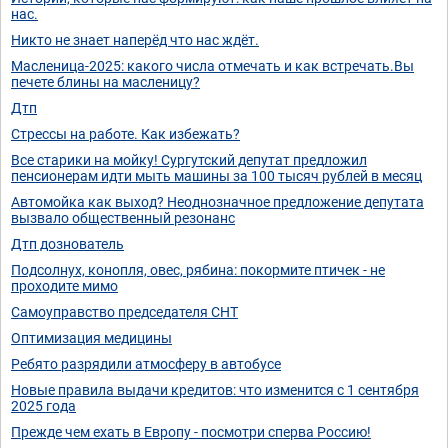
нас.
Никто не знает наперёд что нас ждёт.
Масленица-2025: какого числа отмечать и как встречать.Вы
печете блины на масленицу?
Дтп
Стрессы на работе. Как избежать?
Все старики на мойку! Сургутский депутат предложил
пенсионерам идти мыть машины за 100 тысяч рублей в месяц
Автомойка как выход? Неоднозначное предложение депутата
вызвало общественный резонанс
Дтп дознователь
Подсолнух, конопля, овес, рябина: покормите птичек - не
проходите мимо
Самоуправство председателя СНТ
Оптимизация медицины
Ребято разрядили атмосферу в автобусе
Новые правила выдачи кредитов: что изменится с 1 сентября
2025 года
Прежде чем ехать в Европу - посмотри сперва Россию!