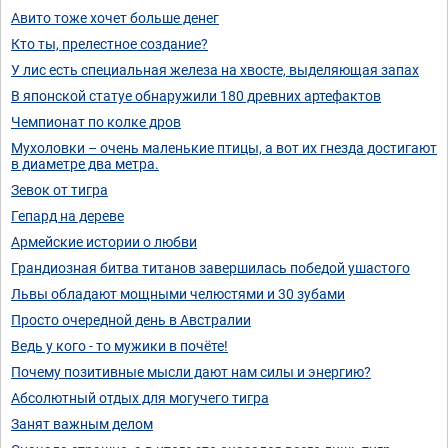
Авито тоже хочет больше денег
Кто ты, прелестное создание?
У лис есть специальная железа на хвосте, выделяющая запах
В японской статуе обнаружили 180 древних артефактов
Чемпионат по колке дров
Мухоловки – очень маленькие птицы, а вот их гнезда достигают
в диаметре два метра.
Зевок от тигра
Гепард на дереве
Армейские истории о любви
Грандиозная битва титанов завершилась победой ушастого
Львы обладают мощными челюстями и 30 зубами
Просто очередной день в Австралии
Ведь у кого - то мужики в почёте!
Почему позитивные мысли дают нам силы и энергию?
Абсолютный отдых для могучего тигра
Занят важным делом