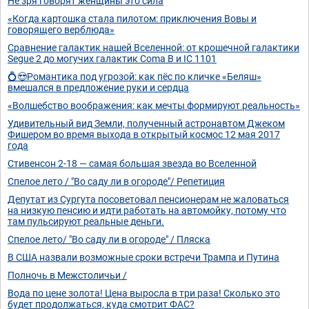
Не зря говорят женщины это сила
«Когда картошка стала пилотом: приключения Вовы и
говорящего верблюда»
Сравнение галактик нашей Вселенной: от крошечной галактики
Segue 2 до могучих галактик Coma B и IC 1101
💍😍Романтика под угрозой: как пёс по кличке «Беляш»
вмешался в предложение руки и сердца
«Волшебство воображения: как мечты формируют реальность»
Удивительный вид Земли, полученный астронавтом Джеком
Фишером во время выхода в открытый космос 12 мая 2017
года
Стивенсон 2-18 — самая большая звезда во Вселенной
Спелое лето / "Во саду ли в огороде"/ Репетиция
Депутат из Сургута посоветовал пенсионерам не жаловаться
на низкую пенсию и идти работать на автомойку, потому что
там пульсируют реальные деньги.
Спелое лето/ "Во саду ли в огороде" / Пляска
В США назвали возможные сроки встречи Трампа и Путина
Полночь в Межстоличьи /
Вода по цене золота! Цена выросла в три раза! Сколько это
будет продолжаться, куда смотрит ФАС?