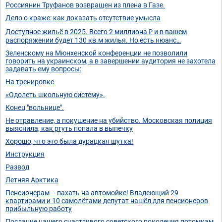
Россиянин Труфанов возвращен из плена в Газе.
Дело о краже: как доказать отсутствие умысла
Доступное жильё в 2025. Всего 2 миллиона ₽ и в вашем
распоряжении будет 130 кв.м жилья. Но есть нюанс…
Зеленскому на Мюнхенской конференции не позволили
говорить на украинском, а в завершении аудитория не захотела
задавать ему вопросы:
На тренировке
«Одолеть школьную систему».
Конец "вольнице".
Не отравление, а покушение на убийство. Московская полиция
выяснила, как ртуть попала в выпечку
Хорошо, что это была дурацкая шутка!
Инструкция
Развод
Летняя Арктика
Пенсионерам – пахать на автомойке! Владеющий 29
квартирами и 10 самолётами депутат нашёл для пенсионеров
прибыльную работу
Послание нашего счастливого советского поколения потомкам.