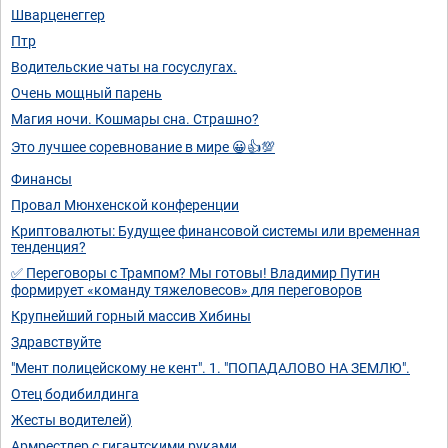
Шварценеггер
Птр
Водительские чаты на госуслугах.
Очень мощный парень
Магия ночи. Кошмары сна. Страшно?
Это лучшее соревнование в мире 😀👍💯
Финансы
Провал Мюнхенской конференции
Криптовалюты: Будущее финансовой системы или временная
тенденция?
✅ Переговоры с Трампом? Мы готовы! Владимир Путин
формирует «команду тяжеловесов» для переговоров
Крупнейший горный массив Хибины
Здравствуйте
"Мент полицейскому не кент". 1. "ПОПАДАЛОВО НА ЗЕМЛЮ".
Отец бодибилдинга
Жесты водителей)
Армрестлер с гигантскими руками