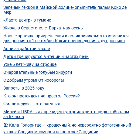
Зелёный геккон в Майской долине- опылитель пальм Коко де
Мер
«Лахта-центр» в тумане
Жизнь в Севастополе. Бархатная осень
Новые правила прикрепления к поликлиникам: что изменится
для россиян с 1 сентября.Какие нововведения ждут россиян
Арни за работой в зале
Детки тренируются в чтении и частях речи
Уже 5 лет живу на стройке
Очаровательные голубые хирурги
С добрым утром! От носорога!
Запреты в 2025 году
Кто он претендент на престол России?
Филломедуза — это лягушка
Милей и LIBRA - как президент устроил крипто-цирк с обвалом
за 6 часов
🏖 Кала-Голоритце — крошечный, но невероятно фотогеничный
уголок Средиземноморья на востоке Сардинии