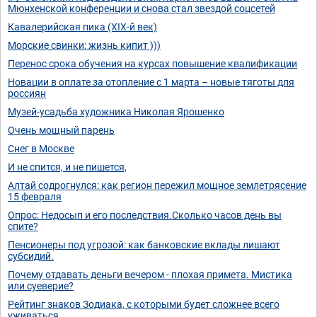
Мюнхенской конференции и снова стал звездой соцсетей
Кавалерийская пика (XIX-й век)
Морские свинки: жизнь кипит )))
Перенос срока обучения на курсах повышение квалификации
Новации в оплате за отопление с 1 марта – новые тяготы для
россиян
Музей-усадьба художника Николая Ярошенко
Очень мощный парень
Снег в Москве
И не спится, и не пишется,
Алтай содрогнулся: как регион пережил мощное землетрясение
15 февраля
Опрос: Недосып и его последствия.Сколько часов день вы
спите?
Пенсионеры под угрозой: как банковские вклады лишают
субсидий.
Почему отдавать деньги вечером - плохая примета. Мистика
или суеверие?
Рейтинг знаков Зодиака, с которыми будет сложнее всего
уживаться.