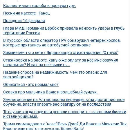
Коллективная жалоба в прокуратуру.
Песни на кассете - Танец
Праздник 16 февраля
Глава МИД Германии Бербок призвала наносить удары в глубь
территории России
В Курской области оператор FPV обнаружил четырех хохлов,
которые прятались на автобусной остановке
Зимние мечты о лете / Экранизация стихотворения "Отпуск"
Стажировка на работе, какую же оплату за нее мне озвучил
начальник? И как на нее выжить...
Падение спроса на недвижимость: чем это опасно для
застройщиков?
Обижаться - это нормально?
Сказка про мальчика Ваню и волшебный сундук.
Землетрясение на Алтае: школы переведены на дистанционное
обучение, власти оперативно реагируют на последствия
Те случаи когда водители решили поспорить с законами физики
и стали убийцами.
Трамп скомандовал к "ноге"!Речь Джей Ди Вэнса в Мюнхене.Так
Европу еще никто не опускал, браво Вэнс!