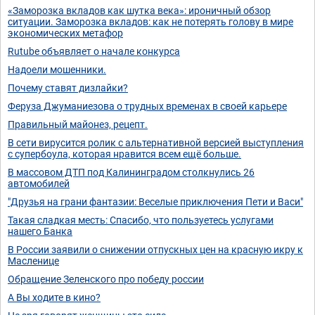
«Заморозка вкладов как шутка века»: ироничный обзор
ситуации. Заморозка вкладов: как не потерять голову в мире
экономических метафор
Rutube объявляет о начале конкурса
Надоели мошенники.
Почему ставят дизлайки?
Феруза Джуманиезова о трудных временах в своей карьере
Правильный майонез, рецепт.
В сети вирусится ролик с альтернативной версией выступления
с супербоула, которая нравится всем ещё больше.
В массовом ДТП под Калининградом столкнулись 26
автомобилей
"Друзья на грани фантазии: Веселые приключения Пети и Васи"
Такая сладкая месть: Спасибо, что пользуетесь услугами
нашего Банка
В России заявили о снижении отпускных цен на красную икру к
Масленице
Обращение Зеленского про победу россии
А Вы ходите в кино?