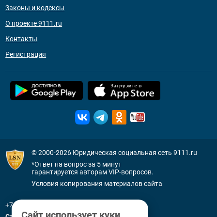
Законы и кодексы
О проекте 9111.ru
Контакты
Регистрация
© 2000-2026
Юридическая социальная сеть 9111.ru
*Ответ на вопрос за 5 минут
гарантируется авторам VIP-вопросов.
Условия копирования материалов сайта
+7 (800) 505-91-11
Сайт использует куки
Санкт-Петербург