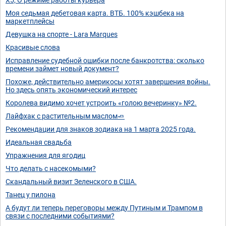
Моя седьмая дебетовая карта. ВТБ. 100% кэшбека на
маркетплейсы
Девушка на спорте - Lara Marques
Красивые слова
Исправление судебной ошибки после банкротства: сколько
времени займет новый документ?
Похоже, действительно америкосы хотят завершения войны.
Но здесь опять экономический интерес
Королева видимо хочет устроить «голою вечеринку» №2.
Лайфхак с растительным маслом🧈
Рекомендации для знаков зодиака на 1 марта 2025 года.
Идеальная свадьба
Упражнения для ягодиц
Что делать с насекомыми?
Скандальный визит Зеленского в США.
Танец у пилона
А будут ли теперь переговоры между Путиным и Трампом в
связи с последними событиями?