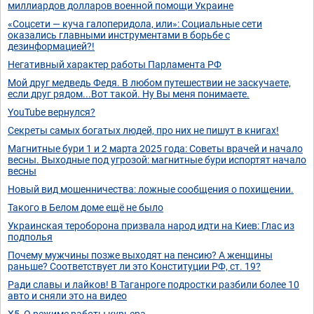
миллиардов долларов военной помощи Украине
«Соцсети — куча галоперидола, или»: Социальные сети
оказались главными инструментами в борьбе с
дезинформацией?!
Негативный характер работы Парламента РФ
Мой друг медведь Федя. В любом путешествии не заскучаете,
если друг рядом...Вот такой. Ну Вы меня понимаете.
YouTube вернулся?
Секреты самых богатых людей, про них не пишут в книгах!
Магнитные бури 1 и 2 марта 2025 года: Советы врачей и начало
весны. Выходные под угрозой: магнитные бури испортят начало
весны
Новый вид мошенничества: ложные сообщения о похищении.
Такого в Белом доме ещё не было
Украинская тероборона призвала народ идти на Киев: Глас из
подполья
Почему мужчины позже выходят на пенсию? А женщины
раньше? Соответствует ли это Конституции РФ, ст. 19?
Ради славы и лайков! В Таганроге подростки разбили более 10
авто и сняли это на видео
Х5, О режиме работы курьера