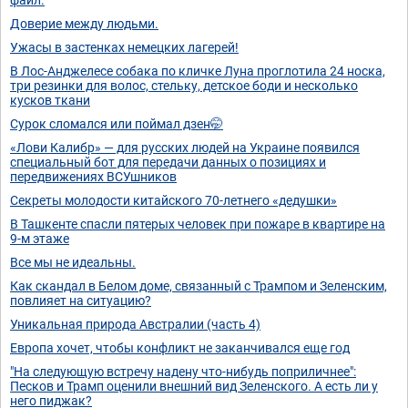
Доверие между людьми.
Ужасы в застенках немецких лагерей!
В Лос-Анджелесе собака по кличке Луна проглотила 24 носка,
три резинки для волос, стельку, детское боди и несколько
кусков ткани
Сурок сломался или поймал дзен🤭
«Лови Калибр» — для русских людей на Украине появился
специальный бот для передачи данных о позициях и
передвижениях ВСУшников
Секреты молодости китайского 70-летнего «дедушки»
В Ташкенте спасли пятерых человек при пожаре в квартире на
9-м этаже
Все мы не идеальны.
Как скандал в Белом доме, связанный с Трампом и Зеленским,
повлияет на ситуацию?
Уникальная природа Австралии (часть 4)
Европа хочет, чтобы конфликт не заканчивался еще год
"На следующую встречу надену что-нибудь поприличнее":
Песков и Трамп оценили внешний вид Зеленского. А есть ли у
него пиджак?