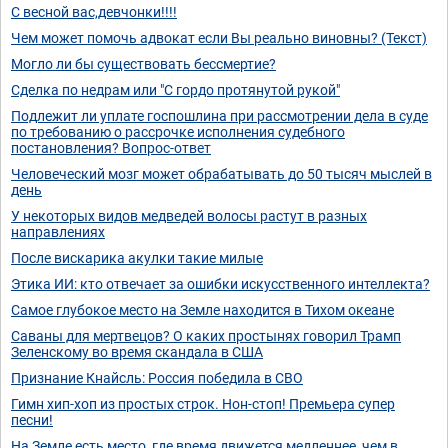
С весной вас,девчонки!!!!
Чем может помочь адвокат если Вы реально виновны? (Текст)
Могло ли бы существовать бессмертие?
Сделка по недрам или "С гордо протянутой рукой"
Подлежит ли уплате госпошлина при рассмотрении дела в суде
по требованию о рассрочке исполнения судебного
постановления? Вопрос-ответ
Человеческий мозг может обрабатывать до 50 тысяч мыслей в
день
У некоторых видов медведей волосы растут в разных
направлениях
После вискарика акулки такие милые
Этика ИИ: кто отвечает за ошибки искусственного интеллекта?
Самое глубокое место на Земле находится в Тихом океане
Саваны для мертвецов? О каких простынях говорил Трамп
Зеленскому во время скандала в США
Признание Кнайсль: Россия победила в СВО
Гимн хип-хоп из простых строк. Нон-стоп! Премьера супер
песни!
На Земле есть место, где время движется медленнее, чем в