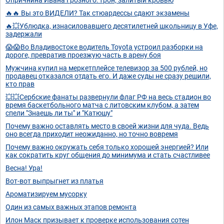
🔥🔥 Вы это ВИДЕЛИ? Так стюардессы сдают экзамены
🔥💥Ублюдка, изнасиловавшего десятилетней школьницу в Уфе,
задержали
😱😱Во Владивостоке водитель Toyota устроил разборки на
дороге, превратив проезжую часть в арену боя
Мужчина купил на меркетплейсе телевизор за 500 рублей, но
продавец отказался отдать его. И даже суды не сразу решили,
кто прав
💥💥Сербские фанаты развернули флаг РФ на весь стадион во
время баскетбольного матча с литовским клубом, а затем
спели "Знаешь ли ты" и "Катюшу"
Почему важно оставлять место в своей жизни для чуда. Ведь
оно всегда приходит неожиданно, но точно вовремя
Почему важно окружать себя только хорошей энергией? Или
как сократить круг общения до минимума и стать счастливее
Весна! Ура!
Вот-вот выпрыгнет из платья
Ароматизируем мусорку
Один из самых важных этапов ремонта
Илон Маск призывает к проверке использования сотен