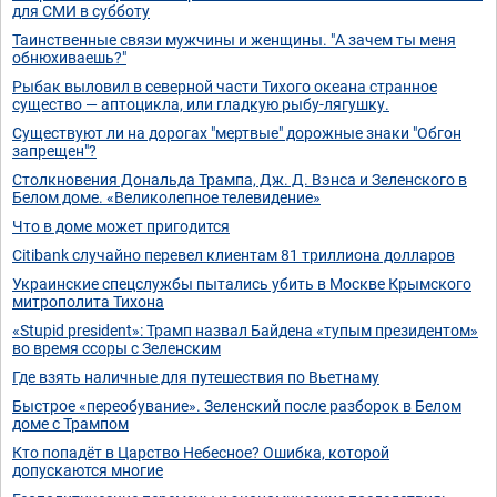
для СМИ в субботу
Таинственные связи мужчины и женщины. "А зачем ты меня
обнюхиваешь?"
Рыбак выловил в северной части Тихого океана странное
существо — аптоцикла, или гладкую рыбу-лягушку.
Существуют ли на дорогах "мертвые" дорожные знаки "Обгон
запрещен"?
Столкновения Дональда Трампа, Дж. Д. Вэнса и Зеленского в
Белом доме. «Великолепное телевидение»
Что в доме может пригодится
Citibank случайно перевел клиентам 81 триллиона долларов
Украинские спецслужбы пытались убить в Москве Крымского
митрополита Тихона
«Stupid president»: Трамп назвал Байдена «тупым президентом»
во время ссоры с Зеленским
Где взять наличные для путешествия по Вьетнаму
Быстрое «переобувание». Зеленский после разборок в Белом
доме с Трампом
Кто попадёт в Царство Небесное? Ошибка, которой
допускаются многие