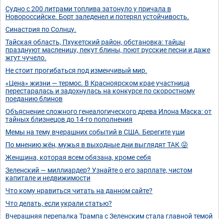
Судно с 200 литрами топлива затонуло у причала в
Новороссийске. Борт заледенел и потерял устойчивость.
Синастрия по Солнцу.
Тайская область, Пхукетский район, обстановка: тайцы
празднуют масленицу, пекут блины, поют русские песни и даже
жгут чучело.
Не стоит прогибаться под изменчивый мир.
«Цена» жизни — термос. В Красноярском крае участница
перестаралась и задохнулась на конкурсе по скоростному
поеданию блинов
Объяснение сложного генеалогического древа Илона Маска: от
тайных близнецов до 14-го пополнения
Мемы на тему вчерашних событий в США. Берегите уши
По мнению жён, мужья в выходные дни выглядят ТАК 😜
Женщина, которая всем обязана, кроме себя
Зеленский — миллиардер? Узнайте о его зарплате, чистом
капитале и недвижимости
Что кому нравиться читать на данном сайте?
Что делать, если украли статью?
Вчерашняя перепалка Трампа с Зеленским стала главной темой