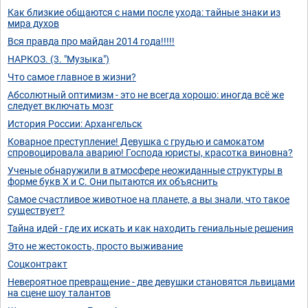
Как близкие общаются с нами после ухода: тайные знаки из
мира духов
Вся правда про майдан 2014 года!!!!!
НАРКОЗ. (3. "Музыка")
Что самое главное в жизни?
Абсолютный оптимизм - это не всегда хорошо: иногда всё же
следует включать мозг
История России: Архангельск
Коварное преступление! Девушка с грудью и самокатом
спровоцировала аварию! Господа юристы, красотка виновна?
Ученые обнаружили в атмосфере неожиданные структуры в
форме букв X и C. Они пытаются их объяснить
Самое счастливое животное на планете, а вы знали, что такое
существует?
Тайна идей - где их искать и как находить гениальные решения
Это не жестокость, просто выживание
Соцконтракт
Невероятное превращение - две девушки становятся львицами
на сцене шоу талантов