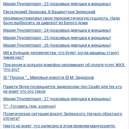
Мария Пунлертларп - 23 (красивые девушки и женщины)
❗Эксклюзив❗ Захарова: В Вашингтоне Зеленский
продемонстрировал свою террористическую сущность. Надо
было выбросить за шиворот из Белого дома
Мария Пунлертларп - 24 (красивые девушки и женщины)
Мария Пунлертларп - 25 (красивые девушки и женщины)
Мария Пунлертларп - 26 (красивые девушки и женщины)
ИИ и будущее человечества: что будет, когда машины станут
умнее нас?
При входе в подъезд домофон напоминает об оплате услуг ЖКХ.
Что это?
🟡 " Пророк " _ Мировые новости 🟡 М. Задорнов
Памяти Skype посвящается: видеоролик про Скайп для тех кто
не знает что это такое
Мария Пунлертларп - 27 (красивые девушки и женщины)
"Г" - Готовить (еду, конечно)
Политическая ситуация вокруг Зеленского: Начало обратного
отсчета?
Никто не знает, что написано в этом древнем манускрипте.