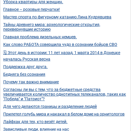
Уборка квартиры для женщин.
Главное – розовые перчатки!
Мастер спорта по фигурному катанию Лина Кудрявцева
Тайны древнего мира: археологические открытия,
перевернувшие историю
Главная проблема дизельных немцев.
Как слово РАБОТА совершила чудо в сознании бойцов СВО
🗓 Этот день в истории: 11 лет назад, 1 марта 2014 в Донецке
началась Русская весна
Поддержка друг друга.
Бедняга без сознания
Почему так важно внимание
Согласны ли вы с тем, что за бюджетные средства
увеличивается количество однотипных телеканалов, таких как
"Победа" и "Патриот"?
Для чего делаются границы и разделение людей
Прилетел голубь мира и накакал в белом доме на орнитологов
Лайфхак для тех, кто везёт детей.
Зависливые люди, влияние на нас