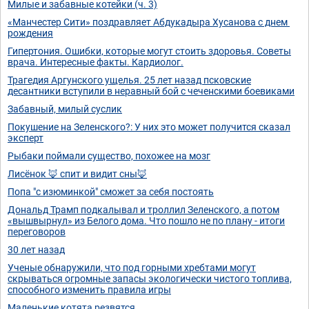
Милые и забавные котейки (ч. 3)
«Манчестер Сити» поздравляет Абдукадыра Хусанова с днем ​​
рождения
Гипертония. Ошибки, которые могут стоить здоровья. Советы
врача. Интересные факты. Кардиолог.
Трагедия Аргунского ущелья. 25 лет назад псковские
десантники вступили в неравный бой с чеченскими боевиками
Забавный, милый суслик
Покушение на Зеленского?: У них это может получится сказал
эксперт
Рыбаки поймали существо, похожее на мозг
Лисёнок 🦊 спит и видит сны🦊
Попа "с изюминкой" сможет за себя постоять
Дональд Трамп подкалывал и троллил Зеленского, а потом
«вышвырнул» из Белого дома. Что пошло не по плану - итоги
переговоров
30 лет назад
Ученые обнаружили, что под горными хребтами могут
скрываться огромные запасы экологически чистого топлива,
способного изменить правила игры
Маленькие котята резвятся