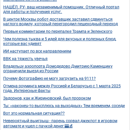
НАШËЛ. РУ- ваш незаменимый помощник. Отличный портал
для работы и получения услуг.
В центре Москвы робот-доставщик заставил сдвинуться
наглого водилу, который перегородил пешеходный переход
Первые комментарии по перепалке Трампа и Зеленского
Чем полезна тыква и 5 идей для вкусных и полезных блюд,
которые вас удивят
ИИ наступает по все направлениям
ВВК на тяжесть увечья
Владельцу аэропорта Домодедово Дмитрию Каменщику
ограничили выезд из России
Почему фотографию не могу загрузить на 9111?
Отмена роуминга между Россией и Беларусью с 1 марта 2025
года. Интересные факты
Задорнов, как и Жириновский, был пророком
Ты: «наконец-то высплюсь на выходных» Тем временем, соседи
Вот это нормальная ситуация??
Невероятный выигрыш - парень сорвал джекпот в игровом
автомате и ушел с пачкой денег 🎰💰