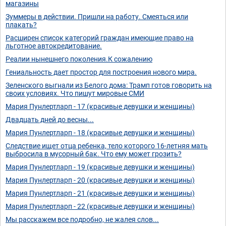
магазины
Зуммеры в действии. Пришли на работу. Смеяться или
плакать?
Расширен список категорий граждан имеющие право на
льготное автокредитование.
Реалии нынешнего поколения.К сожалению
Гениальность дает простор для построения нового мира.
Зеленского выгнали из Белого дома: Трамп готов говорить на
своих условиях. Что пишут мировые СМИ
Мария Пунлертларп - 17 (красивые девушки и женщины)
Двадцать дней до весны...
Мария Пунлертларп - 18 (красивые девушки и женщины)
Следствие ищет отца ребенка, тело которого 16-летняя мать
выбросила в мусорный бак. Что ему может грозить?
Мария Пунлертларп - 19 (красивые девушки и женщины)
Мария Пунлертларп - 20 (красивые девушки и женщины)
Мария Пунлертларп - 21 (красивые девушки и женщины)
Мария Пунлертларп - 22 (красивые девушки и женщины)
Мы расскажем все подробно, не жалея слов...