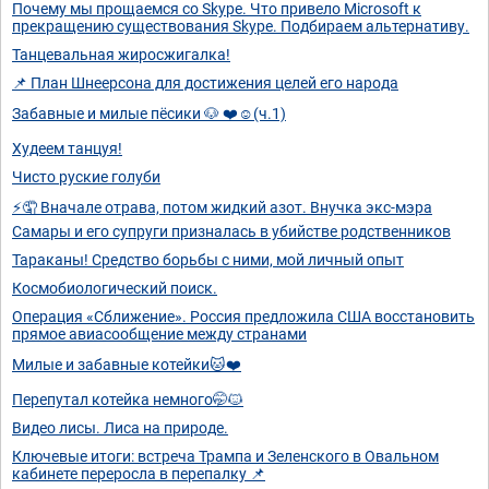
Почему мы прощаемся со Skype. Что привело Microsoft к
прекращению существования Skype. Подбираем альтернативу.
Танцевальная жиросжигалка!
📌 План Шнеерсона для достижения целей его народа
Забавные и милые пёсики 🐶 ❤️☺️(ч.1)
Худеем танцуя!
Чисто руские голуби
⚡🤦 Вначале отрава, потом жидкий азот. Внучка экс-мэра
Самары и его супруги призналась в убийстве родственников
Тараканы! Средство борьбы с ними, мой личный опыт
Космобиологический поиск.
Операция «Сближение». Россия предложила США восстановить
прямое авиасообщение между странами
Милые и забавные котейки🐱❤️
Перепутал котейка немного🤭🐱
Видео лисы. Лиса на природе.
Ключевые итоги: встреча Трампа и Зеленского в Овальном
кабинете переросла в перепалку 📌