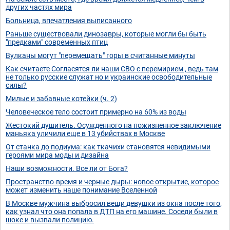
других частях мира
Больница, впечатления выписанного
Раньше существовали динозавры, которые могли бы быть
"предками" современных птиц
Вулканы могут "перемещать" горы в считанные минуты
Как считаете Согласятся ли наши СВО с перемирием , ведь там
не только русские служат но и украинские освободительные
силы?
Милые и забавные котейки (ч. 2)
Человеческое тело состоит примерно на 60% из воды
Жестокий душитель. Осужденного на пожизненное заключение
маньяка уличили еще в 13 убийствах в Москве
От станка до подиума: как ткачихи становятся невидимыми
героями мира моды и дизайна
Наши возможности. Все ли от Бога?
Пространство-время и черные дыры: новое открытие, которое
может изменить наше понимание Вселенной
В Москве мужчина выбросил вещи девушки из окна после того,
как узнал что она попала в ДТП на его машине. Соседи были в
шоке и вызвали полицию.