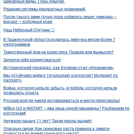
Шикарные виды. Горы Адыгеи.
Решение системы квадратных уравнений.
После такого зиме точно пора собирать вещи: чемодан —
вокзал — холодные края
Наш Небесный Спутник 🌕
В Ташкентской области родилась девочка весом более 7
килограммов
Таинственный дом на краю леса: Правда или вымысел?
Запрети себе кредитоваться!
Исторический парадокс: как Бухарин стал «бухариком»
Мы устойчиво идём к тотальному контролю? Интернет по
паспорту.
Война, которую нельзя забыть, и победа, которую нельзя
позволить отнять
Русские всегда умели договариваться и вести переговоры!
Million GO и INSTART – два лица одной пирамиды? Разбираем по
косточкам!
Неужели пацану 11 лет? Такие перлы выдаёт
Опасные связи: Как ореховая паста привела к смерти
подростка во время орального секса?