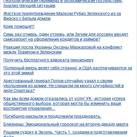
Геополитические перемены и экономические последствия:
Анализ текущей ситуации
Жесткое предупреждение Марком Рубио Зеленского из-за
фиаско с Белым домом
Крик помощи!!!
Семь раз отмерь, один отрежь, или Зачем для россиян вводят
самозапрет на оформление кредитов и займов?
Реакция посла Украины Оксаны Маркаровой на конфликт
между Трампом и Зеленским
Получить бесплатного адвоката пенсионеру
Полярный вихрь ведет себя странно, и США расплачиваются за
это этой зимой
Арестованный генерал Попов случайно узнал о своем
увольнении из армии. Не слишком ли много случайностей в
деле Спартака?
Как мы всем домом отказались от услуг УК - история успеха
общественного выбора, которая могла бы изменить ваше
восприятие управления...
Погибшую накрыли и продолжили праздновать.
Близнецы: Эмоциональный гороскоп на вторую декаду марта
Решаем судоку в Эксель. Часть 1. создаем и подготавливаем
файл.