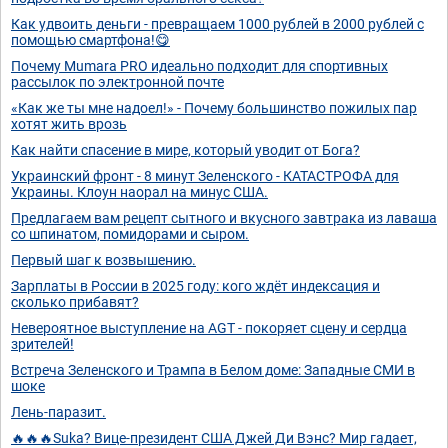
Как удвоить деньги - превращаем 1000 рублей в 2000 рублей с
помощью смартфона!😋
Почему Mumara PRO идеально подходит для спортивных
рассылок по электронной почте
«Как же ты мне надоел!» - Почему большинство пожилых пар
хотят жить врозь
Как найти спасение в мире, который уводит от Бога?
Украинский фронт - 8 минут Зеленского - КАТАСТРОФА для
Украины. Клоун наорал на минус США.
Предлагаем вам рецепт сытного и вкусного завтрака из лаваша
со шпинатом, помидорами и сыром.
Первый шаг к возвышению.
Зарплаты в России в 2025 году: кого ждёт индексация и
сколько прибавят?
Невероятное выступление на AGT - покоряет сцену и сердца
зрителей!
Встреча Зеленского и Трампа в Белом доме: Западные СМИ в
шоке
Лень-паразит.
🔥🔥🔥Suka? Вице-президент США Джей Ди Вэнс? Мир гадает,