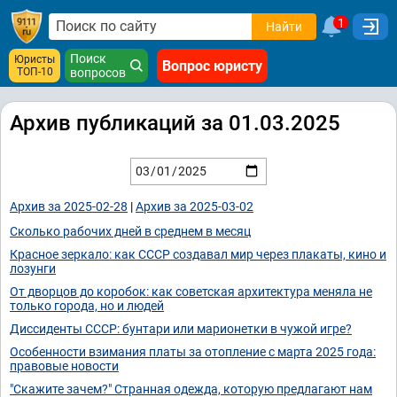
1
Найти
Поиск
Юристы
Вопрос юристу
ТОП-10
вопросов
Архив публикаций за 01.03.2025
Архив за 2025-02-28
|
Архив за 2025-03-02
Сколько рабочих дней в среднем в месяц
Красное зеркало: как СССР создавал мир через плакаты, кино и
лозунги
От дворцов до коробок: как советская архитектура меняла не
только города, но и людей
Диссиденты СССР: бунтари или марионетки в чужой игре?
Особенности взимания платы за отопление с марта 2025 года:
правовые новости
"Скажите зачем?" Странная одежда, которую предлагают нам