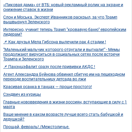
«Пиковая дама» от ВТБ: новый рекламный ролик на экране и
снижение ставок в жизни
Слон и Моська. Эксперт Иванников раскрыл, за что Трамп
вышвырнул Зеленского
Интересно, учинит теперь Трамп "кровавую баню" европейским
лидерам?
📌 Как друзья Мела Гибсона вылечили рак 4 стадии !
"Маленький мальчик которого отругали и выгнали!" - Мемы
продолжают вируситься в социальных сетях после встречи
Трампа и Зеленского
📌 Панэнцэфалит сразу после прививки АКДС !
Агент Александра Буйнова обвинил сбитую им на пешеходном
переходе воспитательницу детсада во лжи
Красивая осанка в танцах — проще простого!
Сэндвич из курицы
Главные нововведения в жизни россиян, вступающие в силу с 1
марта
Ваше мнение в каком возрасте лучше всего стать бабушкой и
дедушкой?
Прощай, февраль! /Межстоличье.