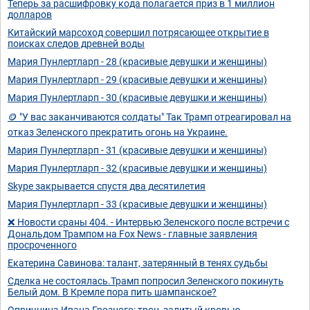
Теперь за расшифровку кода полагается приз в 1 миллион
долларов
Китайский марсоход совершил потрясающее открытие в
поисках следов древней воды
Мария Пунлертларп - 28 (красивые девушки и женщины)
Мария Пунлертларп - 29 (красивые девушки и женщины)
Мария Пунлертларп - 30 (красивые девушки и женщины)
🪙 "У вас заканчиваются солдаты" Так Трамп отреагировал на
отказ Зеленского прекратить огонь на Украине.
Мария Пунлертларп - 31 (красивые девушки и женщины)
Мария Пунлертларп - 32 (красивые девушки и женщины)
Skype закрывается спустя два десятилетия
Мария Пунлертларп - 33 (красивые девушки и женщины)
❌ Новости сраны 404. - Интервью Зеленского после встречи с
Дональдом Трампом на Fox News - главные заявления
просроченного
Екатерина Савинова: талант, затерянный в тенях судьбы
Сделка не состоялась.Трамп попросил Зеленского покинуть
Белый дом. В Кремле пора пить шампанское?
Опричнина Ивана Грозного: трон, залитый кровью