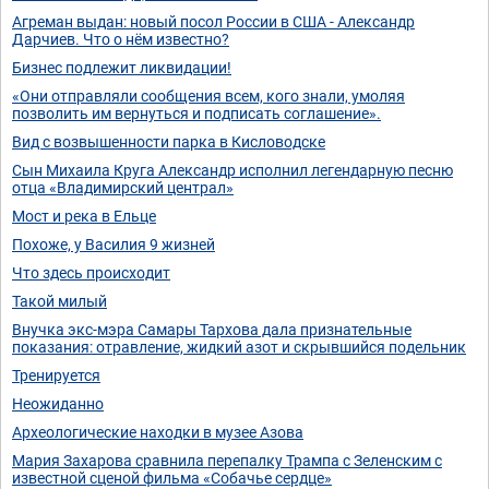
Агреман выдан: новый посол России в США - Александр
Дарчиев. Что о нём известно?
Бизнес подлежит ликвидации!
«Они отправляли сообщения всем, кого знали, умоляя
позволить им вернуться и подписать соглашение».
Вид с возвышенности парка в Кисловодске
Сын Михаила Круга Александр исполнил легендарную песню
отца «Владимирский централ»
Мост и река в Ельце
Похоже, у Василия 9 жизней
Что здесь происходит
Такой милый
Внучка экс-мэра Самары Тархова дала признательные
показания: отравление, жидкий азот и скрывшийся подельник
Тренируется
Неожиданно
Археологические находки в музее Азова
Мария Захарова сравнила перепалку Трампа с Зеленским с
известной сценой фильма «Собачье сердце»