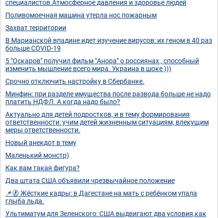
специалистов.Атмосферное давления и здоровье людей
Поливомоечная машина утерла нос пожарным
Захват территории
В Марианской впадине идет изучение вирусов: их геном в 40 раз
больше COVID-19
5 "Оскаров" получил фильм "Анора" о россиянах , способный
изменить мышление всего мира. Украина в шоке )))
Срочно отключить настройку в Сбербанке.
Минфин: при разделе имущества после развода больше не надо
платить НДФЛ. А когда надо было?
Актуально для детей подростков, и в тему формирования
ответственности: учим детей жизненным ситуациям, влекущим
меры ответственности.
Новый анекдот в тему
Маленький монстр)
Как вам такая фигура?
Два штата США объявили чрезвычайное положение
📌🚷 Жёсткие кадры: в Дагестане на мать с ребёнком упала
глыба льда.
Ультиматум для Зеленского: США выдвигают два условия,как