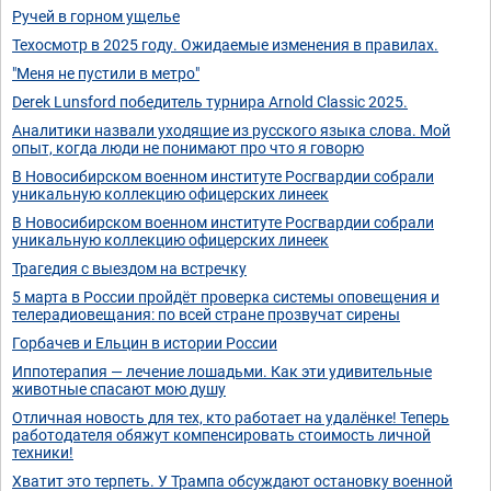
Ручей в горном ущелье
Техосмотр в 2025 году. Ожидаемые изменения в правилах.
"Меня не пустили в метро"
Derek Lunsford победитель турнира Arnold Classic 2025.
Аналитики назвали уходящие из русского языка слова. Мой
опыт, когда люди не понимают про что я говорю
В Новосибирском военном институте Росгвардии собрали
уникальную коллекцию офицерских линеек
В Новосибирском военном институте Росгвардии собрали
уникальную коллекцию офицерских линеек
Трагедия с выездом на встречку
5 марта в России пройдёт проверка системы оповещения и
телерадиовещания: по всей стране прозвучат сирены
Горбачев и Ельцин в истории России
Иппотерапия — лечение лошадьми. Как эти удивительные
животные спасают мою душу
Отличная новость для тех, кто работает на удалёнке! Теперь
работодателя обяжут компенсировать стоимость личной
техники!
Хватит это терпеть. У Трампа обсуждают остановку военной