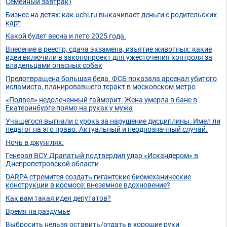
Семейный завтрак)
Бизнес на детях: как uchi.ru выкачивает деньги с родительских
карт
Какой будет весна и лето 2025 года.
Внесение в реестр, сдача экзамена, изъятие животных: какие
идеи включили в законопроект для ужесточения контроля за
владельцами опасных собак
Предотвращена большая беда. ФСБ показала арсенал убитого
исламиста, планировавшего теракт в московском метро
«Подвел» недолеченный гайморит. Жена умерла в бане в
Екатеринбурге прямо на руках у мужа
Учащегося выгнали с урока за нарушение дисциплины. Имел ли
педагог на это право. Актуальный и неоднозначный случай.
Ночь в джунглях.
Генерал ВСУ Драпатый подтвердил удар «Искандером» в
Днепропетровской области
DARPA стремится создать гигантские биомеханические
конструкции в космосе: внеземное вдохновение?
Как вам такая идея депутатов?
Время на раздумье
Выбросить нельзя оставить/отдать в хорошие руки