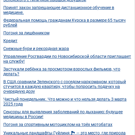
Принят закон запрещающее дистанционное обучение в
медицине.
Федеральная помощь гражданам Курска в размере 65 тысяч
рублей
Погоня за лишёнником
Кредит
Снежные бури и рекордная жара
Управление Росгвардии по Новосибирской области приглашает
на службу!
Застукали ребëнка за просмотром взрослых фильмов, что
делать?
В США сравнили Зеленского с соседом-наркоманом, который
стучится в каждую квартиру, чтобы попросить подачку на
очередную дозу
Чистый понедельник. Что можно и что нельзя делать 3 марта
2025 года
Сенсоры для выявления заболеваний по дыханию: будущее
медицины в России!
Погоня за спортивным мотоциклом на трёх мотобатах
Уникальные ландшафты Гуйлиня 🏞 — это место, где природа