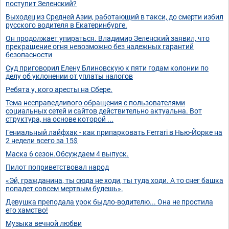
поступит Зеленский?
Выходец из Средней Азии, работающий в такси, до смерти избил
русского водителя в Екатеринбурге.
Он продолжает упираться. Владимир Зеленский заявил, что
прекращение огня невозможно без надежных гарантий
безопасности
Суд приговорил Елену Блиновскую к пяти годам колонии по
делу об уклонении от уплаты налогов
Ребята у, кого аресты на Сбере.
Тема несправедливого обращения с пользователями
социальных сетей и сайтов действительно актуальна. Вот
структура, на основе которой ...
Гениальный лайфхак - как припарковать Ferrari в Нью-Йорке на
2 недели всего за 15$
Маска 6 сезон.Обсуждаем 4 выпуск.
Пилот поприветствовал народ
«Эй, гражданина, ты сюда не ходи, ты туда ходи. А то снег башка
попадет совсем мертвым будешь».
Девушка преподала урок быдло-водителю... Она не простила
его хамство!
Музыка вечной любви