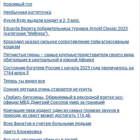
Красивый гол
Необычная когтеточка
Кукле Вуду выдали кредит в 2, 5 млр.
Eduarda Bezerra победительница турнира Arnold Classic 2025
(категория "Wellness").
Крокодил оказал сильное сопротивление трём агрессивным
кошкам
Пятнистые гиены – самые крупные представители своего вида,
обитающие в центральной и южной Африке
Состояние богатеев России с начала 2025 года увеличилось на
7764 млрд.$
Теперь ты видел все
Сонная лягушка очень старается не уснуть
«Любил» биткоины. Обвиняемый в рекордной взятке экс-
офицер МВД Дмитрий Соколов умер за границей
Кричащие пихи издают один из самых громких звуков в
природе, их свист может достигать 116 дБ
Всех фанатов я считаю больными людьми
Авито блокировка
Вот она, эволюция обезьян в людей