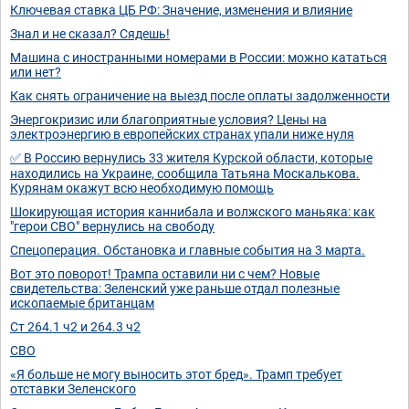
Ключевая ставка ЦБ РФ: Значение, изменения и влияние
Знал и не сказал? Сядешь!
Машина с иностранными номерами в России: можно кататься
или нет?
Как снять ограничение на выезд после оплаты задолженности
Энергокризис или благоприятные условия? Цены на
электроэнергию в европейских странах упали ниже нуля
✅ В Россию вернулись 33 жителя Курской области, которые
находились на Украине, сообщила Татьяна Москалькова.
Курянам окажут всю необходимую помощь
Шокирующая история каннибала и волжского маньяка: как
"герои СВО" вернулись на свободу
Спецоперация. Обстановка и главные события на 3 марта.
Вот это поворот! Трампа оставили ни с чем? Новые
свидетельства: Зеленский уже раньше отдал полезные
ископаемые британцам
Ст 264.1 ч2 и 264.3 ч2
СВО
«Я больше не могу выносить этот бред». Трамп требует
отставки Зеленского