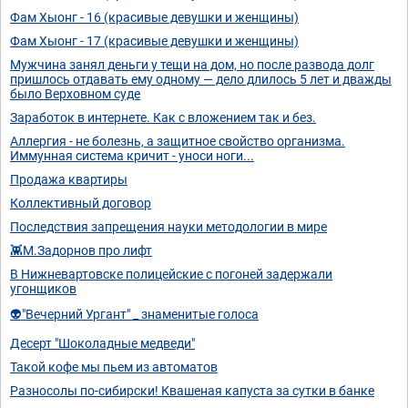
Фам Хыонг - 16 (красивые девушки и женщины)
Фам Хыонг - 17 (красивые девушки и женщины)
Мужчина занял деньги у тещи на дом, но после развода долг
пришлось отдавать ему одному — дело длилось 5 лет и дважды
было Верховном суде
Заработок в интернете. Как с вложением так и без.
Аллергия - не болезнь, а защитное свойство организма.
Иммунная система кричит - уноси ноги...
Продажа квартиры
Коллективный договор
Последствия запрещения науки методологии в мире
👾М.Задорнов про лифт
В Нижневартовске полицейские с погоней задержали
угонщиков
👽"Вечерний Ургант" _ знаменитые голоса
Десерт "Шоколадные медведи"
Такой кофе мы пьем из автоматов
Разносолы по-сибирски! Квашеная капуста за сутки в банке