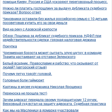
помощи Киеву. Россия и США ускоряют переговорный процесс.
Нужно ли платить госпошлину за выдачу дубликата судебного
приказа? Вопрос-ответ
Чиновники оставили без жилья российскую семью с 10 детьми,
посоветовав купить его за свои деньги
Вид на реку с Азовской крепости
Обзор: Пошлина за дубликат судебного приказа, НДФЛ при
недействительности сделки, грязная налоговая дюжина
Покупка
Чрезмерная борзота может сыграть злую шутку: в команде
Трампа настаивают на отставке Зеленского
Белый всадник. Православие и рабство: что скрывают от
людей? (авторский отзыв)
Почему петух трясёт головой.
Головные боли гайморит
Картины в музее художника Николая Ярошенко
Переноска не прошла тест)
Зачем адвокат передала своему подзащитному 12 ручек.
Верховный суд встал на защиту адвоката. Судебная практика
Как мы на Масленицу в ярмарке участвовали