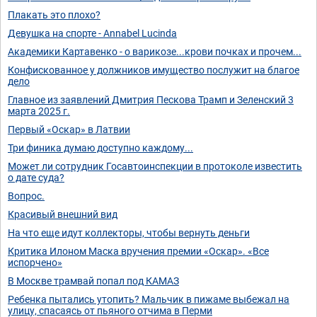
Плакать это плохо?
Девушка на спорте - Annabel Lucinda
Академики Картавенко - о варикозе...крови почках и прочем...
Конфискованное у должников имущество послужит на благое
дело
Главное из заявлений Дмитрия Пескова Трамп и Зеленский 3
марта 2025 г.
Первый «Оскар» в Латвии
Три финика думаю доступно каждому...
Может ли сотрудник Госавтоинспекции в протоколе известить
о дате суда?
Вопрос.
Красивый внешний вид
На что еще идут коллекторы, чтобы вернуть деньги
Критика Илоном Маска вручения премии «Оскар». «Все
испорчено»
В Москве трамвай попал под КАМАЗ
Ребенка пытались утопить? Мальчик в пижаме выбежал на
улицу, спасаясь от пьяного отчима в Перми