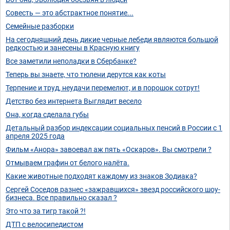
Совесть — это абстрактное понятие...
Семейные разборки
На сегодняшний день дикие черные лебеди являются большой
редкостью и занесены в Красную книгу
Все заметили неполадки в Сбербанке?
Теперь вы знаете, что тюлени дерутся как коты
Терпение и труд, неудачи перемелют, и в порошок сотрут!
Детство без интернета Выглядит весело
Она, когда сделала губы
Детальный разбор индексации социальных пенсий в России с 1
апреля 2025 года
Фильм «Анора» завоевал аж пять «Оскаров». Вы смотрели ?
Отмываем графин от белого налёта.
Какие животные подходят каждому из знаков Зодиака?
Сергей Соседов разнес «зажравшихся» звезд российского шоу-
бизнеса. Все правильно сказал ?
Это что за тигр такой ?!
ДТП с велосипедистом