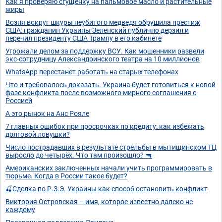
Как я проверяю сгущенку на пальмовое масло и растительные
жиры
Возня вокруг шкуры неубитого медведя обрушила престиж
США: гражданин Украины Зеленский публично дерзил и
перечил президенту США Трампу в его кабинете
Угрожали делом за поддержку ВСУ. Как мошенники развели
экс-сотрудницу Александринского театра на 10 миллионов
WhatsApp перестанет работать на старых телефонах
Что и требовалось доказать. Украина будет готовиться к новой
фазе конфликта после возможного мирного соглашения с
Россией
А это рынок на Анс Рояле
7 главных ошибок при просрочках по кредиту: как избежать
долговой ловушки?
Число пострадавших в результате стрельбы в мытищинском ТЦ
выросло до четырёх. Что там произошло? 🔫
Американских заключенных начали учить программировать в
тюрьме. Когда в России такое будет?
🍒Сделка по Р.З.Э. Украины как способ остановить конфликт
Виктория Островская – имя, которое известно далеко не
каждому