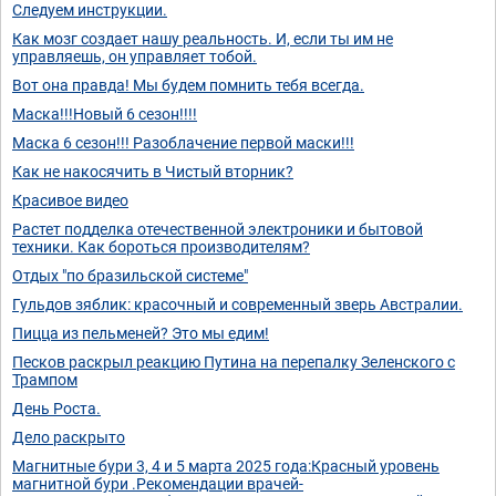
Следуем инструкции.
Как мозг создает нашу реальность. И, если ты им не
управляешь, он управляет тобой.
Вот она правда! Мы будем помнить тебя всегда.
Маска!!!Новый 6 сезон!!!!
Маска 6 сезон!!! Разоблачение первой маски!!!
Как не накосячить в Чистый вторник?
Красивое видео
Растет подделка отечественной электроники и бытовой
техники. Как бороться производителям?
Отдых "по бразильской системе"
Гульдов зяблик: красочный и современный зверь Австралии.
Пицца из пельменей? Это мы едим!
Песков раскрыл реакцию Путина на перепалку Зеленского с
Трампом
День Роста.
Дело раскрыто
Магнитные бури 3, 4 и 5 марта 2025 года:Красный уровень
магнитной бури .Рекомендации врачей-