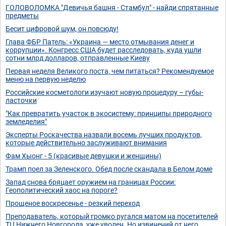
ГОЛОВОЛОМКА "Девичья башня - Стамбул" - найди спрятанные
предметы
Бесит цифровой шум, он повсюду!
Глава ФБР Патель: «Украина — место отмывания денег и
коррупции». Конгресс США будет расследовать, куда ушли
сотни млрд долларов, отправленные Киеву
Первая неделя Великого поста, чем питаться? Рекомендуемое
меню на первую неделю
Российские косметологи изучают новую процедуру – губы-
ласточки
"Как превратить участок в экосистему: принципы природного
земледелия"
Эксперты Роскачества назвали восемь лучших продуктов,
которые действительно заслуживают внимания
Фам Хыонг - 5 (красивые девушки и женщины)
Трамп поел за Зеленского. Обед после скандала в Белом доме
Запад снова бряцает оружием на границах России:
Геополитический хаос на пороге?
Прощеное воскресенье - резкий переход
Преподаватель, который громко ругался матом на посетителей
ТЦ Нижнего Новгорода, уже уволен. Но извинений от него,