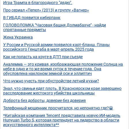
Игра Трампа в благородного "дядю".
Про сериал «Пепел» (2013) и группу «Вагнер»
В ГИБДД появится киберпанк
ГОЛОВОЛОМКА "Часовая башня Долмабахче" - найди
спрятанные предметы
Жена Украинка
У России и Русской армии появился карт-бланш. Планы
российского Генштаба в март-апрель 2025 года
Как не попасть на круге в ДТП при съезде
Аналемма — это кривая, изображающая положение Солнца на
небе в одно и то же время суток в течение года. Она
обусловлена наклоном земной оси и эллиптич
Что нужно учесть при обустройстве летней кухни?
Знал, что свиньи едят плоть. В Красноярском крае завершено
расследование жестокого убийства школьницы
Доброта без доброты, доверие без доверия
Телефонный мошенник просчитался, но непонятно где?😀
*Китайская компания Tencent представила новую ИИ-модель
Hunyuan Turbo S, которая претендует на лидерство в области
искусственного интеллекта**