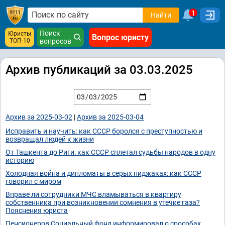
1
Найти
Поиск
Юристы
Вопрос юристу
ТОП-10
вопросов
Архив публикаций за 03.03.2025
Архив за 2025-03-02
|
Архив за 2025-03-04
Исправить и научить: как СССР боролся с преступностью и
возвращал людей к жизни
От Ташкента до Риги: как СССР сплетал судьбы народов в одну
историю
Холодная война и дипломаты в серых пиджаках: как СССР
говорил с миром
Вправе ли сотрудники МЧС вламываться в квартиру
собственника при возникновении сомнения в утечке газа?
Пояснения юриста
Пенсионеров Социальный фонд информировал о способах