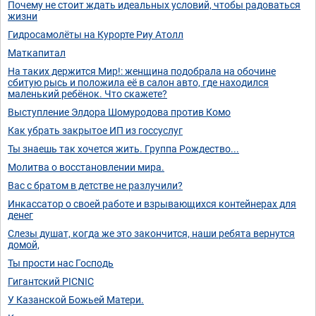
Почему не стоит ждать идеальных условий, чтобы радоваться
жизни
Гидросамолёты на Курорте Риу Атолл
Маткапитал
На таких держится Мир!: женщина подобрала на обочине
сбитую рысь и положила её в салон авто, где находился
маленький ребёнок. Что скажете?
Выступление Элдора Шомуродова против Комо
Как убрать закрытое ИП из госсуслуг
Ты знаешь так хочется жить. Группа Рождество...
Молитва о восстановлении мира.
Вас с братом в детстве не разлучили?
Инкассатор о своей работе и взрывающихся контейнерах для
денег
Слезы душат, когда же это закончится, наши ребята вернутся
домой,
Ты прости нас Господь
Гигантский PICNIC
У Казанской Божьей Матери.