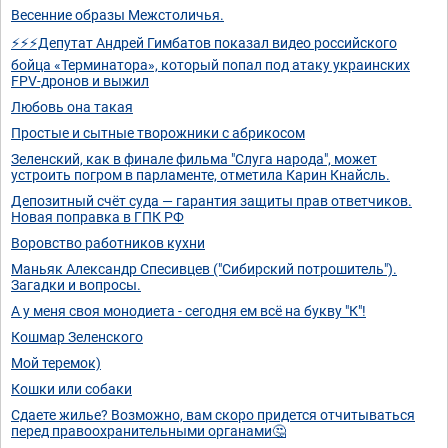
Весенние образы Межстоличья.
⚡⚡⚡Депутат Андрей Гимбатов показал видео российского
бойца «Терминатора», который попал под атаку украинских
FPV-дронов и выжил
Любовь она такая
Простые и сытные творожники с абрикосом
Зеленский, как в финале фильма "Слуга народа", может
устроить погром в парламенте, отметила Карин Кнайсль.
Депозитный счёт суда — гарантия защиты прав ответчиков.
Новая поправка в ГПК РФ
Воровство работников кухни
Маньяк Александр Спесивцев ("Сибирский потрошитель").
Загадки и вопросы.
А у меня своя монодиета - сегодня ем всё на букву "К"!
Кошмар Зеленского
Мой теремок)
Кошки или собаки
Сдаете жилье? Возможно, вам скоро придется отчитываться
перед правоохранительными органами🤔