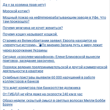
Да у за хозяина прав нету)
Морской котик!)
Мощный пожар на нефтеперерабатывающем заводе в Уфе. Что
там произошло?
Почему мужчина не хочет жениться?
Почему кошку называют кошкой.
Стармер из Великобритании заявил: Европа находится на
«перепутье истории». 💣По мнению Запада путь к миру лежит
через вооружение Украины
Сегодня «королеве марафонов» Елене Блиновской вынесли
приговор, заседание закончено.
Порядок ведения предпринимательской и другой коммерческой
деятельности в квартире
Судебные приставы выявили 60 000 нарушений в работе
коллекторов и банков
Что ждет кредитора при банкротстве должника
От ГИБДД не уйти даже на скорости 240 км в час
Образ недели: скрытый смысл в светлых волосах Милли Бобби
Браун