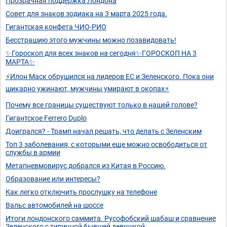
Прозрачная поддержка Лондона
Совет для знаков зодиака на 3 марта 2025 года.
Гигантская конфета ЧИО-РИО
Бесстрашию этого мужчины можно позавидовать!
✨Гороскоп для всех знаков на сегодня✨ГОРОСКОП НА 3
МАРТА✨
⚡Илон Маск обрушился на лидеров ЕС и Зеленского. Пока они
шикарно ужинают, мужчины умирают в окопах⚡
Почему все границы существуют только в нашей голове?
Гигантское Ferrero Duplo
Доигрался? - Трамп начал решать, что делать с Зеленским
Топ 3 заболевания, с которыми еще можно освободиться от
службы в армии
Метапневмовирус добрался из Китая в Россию.
Образование или интересы?
Как легко отключить прослушку на телефоне
Вальс автомобилей на шоссе
Итоги лондонского саммита. Русофобский шабаш и сравнение
Зеленского с типичной бывшей девушкой