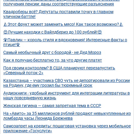
получения пенсии: даны соответствующие разъяснения
Квадроберы всё? Депутаты поставили точку в главном
уличном баттле!
🍐Этот фрукт может заменить мясо! Как такое возможно?🍐
😍Лучшие находки с Вайлдбериз до 100 рублей!😍
🦚Павлин — король стиля и вдохновения! Интересные факты о
птице!🦚
Самый необычный друг с бородой - не Дед Мороз
Как я получаю бесплатно то, за что другие платят
Под своим контролем? В США планируют перезапустить
«Северный поток-2»
Казахстанца – участника СВО чуть не депортировали из России
на Родину, где ему грозил бы тюремный срок
Аудиокниги - удобный инструмент для интеграции литературы в
нашу повседневную жизнь
Женская гигиена — самая запретная тема в СССР
На «Авито» за 35 миллионов рублей продают невыкупленные из
ломбарда часы Леонида Брежнева
Самозапрет на кредиты: пошаговая установка через мобильное
приложение «Госуслуги»