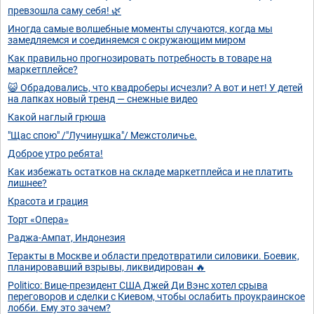
превзошла саму себя! 🌿
Иногда самые волшебные моменты случаются, когда мы
замедляемся и соединяемся с окружающим миром
Как правильно прогнозировать потребность в товаре на
маркетплейсе?
😺 Обрадовались, что квадроберы исчезли? А вот и нет! У детей
на лапках новый тренд — снежные видео
Какой наглый грюша
"Щас спою" /"Лучинушка"/ Межстоличье.
Доброе утро ребята!
Как избежать остатков на складе маркетплейса и не платить
лишнее?
Красота и грация
Торт «Опера»
Раджа-Ампат, Индонезия
Теракты в Москве и области предотвратили силовики. Боевик,
планировавший взрывы, ликвидирован 🔥
Politico: Вице-президент США Джей Ди Вэнс хотел срыва
переговоров и сделки с Киевом, чтобы ослабить проукраинское
лобби. Ему это зачем?