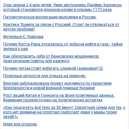
Спас жизни 2,4 млн детей. Умер австралиец Джеймс Харрисон,
который становился донором крови и плазмы 1173 раза
Патриотическое воспитание молодежи в России.
Критика Трампа за связи с Россией. Стоит ли отвлекаться от
других проблем?
Интервью С.Лаврова
Почему Коста-Рика отказалась от добычи нефти и газа - тайна
зеленого рая
Как обезопасить себя от банковских мошенников:
практические советы для каждого
Почему летом стоит избегать сладкой газировки?🤔
Полезные хитрости для отдыха на природе.
Венгрия заблокировала проект документа по гарантиям
безопасности и новой военной помощи Украине
Рост акций Китая и Гонконга на фоне позитивных данных.
Внимание сосредоточено на политических встречах
«Как прокачать всё тело за 30 минут: Секретная схема для тех, у
кого нет времени на спортзал (работает даже у мамы троих
детей!)»
Идея для огорода