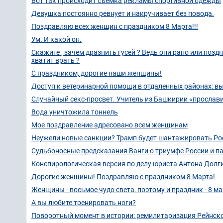
Вот так происходит съёмка рекламы спортивной одежды
Девушка постоянно ревнует и накручивает без повода.
Поздравляю всех женщин с праздником 8 Марта!!!
Ум. И какой он.
Скажите , зачем дразнить гусей ? Ведь они рано или поздн
хватит врать ?
С праздником, дорогие наши женщины!
Доступ к ветеринарной помощи в отдаленных районах: в
Случайный секс-просвет. Учитель из Башкирии «прослави
Вода уничтожила тоннель
Мое поздравление адресовано всем женщинам
Неужели новые санкции? Трамп будет шантажировать Р
Судьбоносные предсказания Ванги о триумфе России и па
Конспирологическая версия по делу юриста Антона Долг
Дорогие женщины! Поздравляю с праздником 8 Марта!
Женщины - восьмое чудо света, поэтому и праздник - 8 ма
А вы любите тренировать ноги?
Поворотный момент в истории: ремилитаризация Рейнск