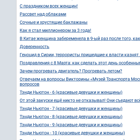
С праздником всех женщин!
Рассвет над облаками
Сочные и хрустящие баклажаны
Как я стал миллионером за 3 года!
В Китае женщина забеременела в 9-ый раз после того, к
Доверенность
Геноцид в Сирии, террористы пришедшие к власти казнят
Поздравления с 8 Марта: как сделать этот день особенны
Зачем прогревать двигатель? Прогревать летом?
Отвечаем на вопросы Викторины «Музей Транспорта Мос
вопросов
Тэнди Ньютон - 6 (красивые девушки и женщины)
От этой закуски ещё никто не отказывал! Они съедают вс
Тэнди Ньютон - 7 (красивые девушки и женщины)
Тэнди Ньютон - 8 (красивые девушки и женщины)
Тэнди Ньютон - 9 (красивые девушки и женщины)
Тэнди Ньютон - 10 (красивые девушки и женщины)