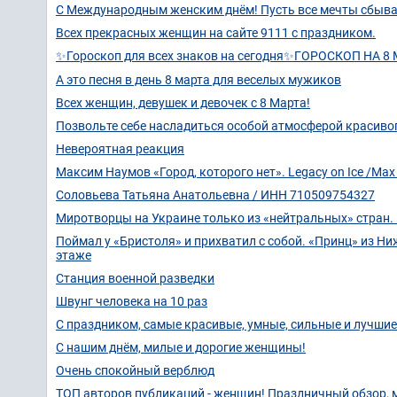
С Международным женским днём! Пусть все мечты сбыв
Всех прекрасных женщин на сайте 9111 с праздником.
✨Гороскоп для всех знаков на сегодня✨ГОРОСКОП НА 8
А это песня в день 8 марта для веселых мужиков
Всех женщин, девушек и девочек с 8 Марта!
Позвольте себе насладиться особой атмосферой красивог
Невероятная реакция
Максим Наумов «Город, которого нет». Legacy on Ice /Ma
Соловьева Татьяна Анатольевна / ИНН 710509754327
Миротворцы на Украине только из «нейтральных» стран.
Поймал у «Бристоля» и прихватил с собой. «Принц» из Ниж
этаже
Станция военной разведки
Швунг человека на 10 раз
С праздником, самые красивые, умные, сильные и лучши
С нашим днём, милые и дорогие женщины!
Очень спокойный верблюд
ТОП авторов публикаций - женщин! Праздничный обзор, 