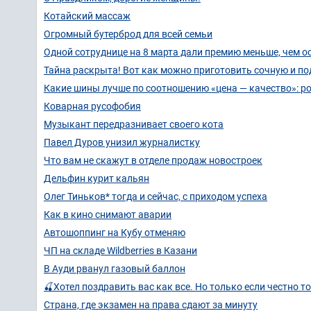
Котайский массаж
Огромный бутерброд для всей семьи
Одной сотруднице на 8 марта дали премию меньше, чем ос
Тайна раскрыта! Вот как можно приготовить сочную и п
Какие шины лучше по соотношению «цена — качество»: р
Коварная русофобия
Музыкант передразнивает своего кота
Павел Дуров унизил журналистку
Что вам не скажут в отделе продаж новостроек
Дельфин курит кальян
Олег Тиньков* тогда и сейчас, с приходом успеха
Как в кино снимают аварии
Автошоппинг на Кубу отменяю
ЧП на складе Wildberries в Казани
В Ауди рванул газовый баллон
🍒Хотел поздравить вас как все. Но только если честно 
Страна, где экзамен на права сдают за минуту