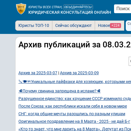
ЮРИСТЫ ВСЕХ СТРАН,
ОБЪЕДИНЯЙТЕСЬ!
ЮРИДИЧЕСКАЯ КОНСУЛЬТАЦИЯ ОНЛАЙН
С
Юристы ТОП-10
Сейчас обсуждают
Новое
+224
Архив публикаций за 08.03.
Архив за 2025-03-07
|
Архив за 2025-03-09
🔪🍽🍴Уникальные лайфхаки для хозяюшек, которыми не
🥩Почему свинина запрещена в исламе?🥩
Разрушенное единство: как крушение СССР изменило су
После Союза: как республики искали себя в новом мире
СНГ: когда общие мечты разошлись по разным улицам
Оригинальное поздравление на 8 Марта - 2025 - не дай Б-г
«Кто-то знает, что мне дарить на 8 Марта». Депутат из 