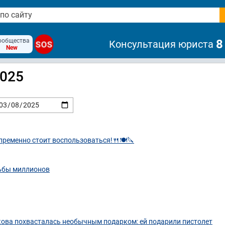
ообщества
8
Консультация юриста
SOS
New
2025
пременно стоит воспользоваться!🍴🍽🔪
дьбы миллионов
Пскова похвасталась необычным подарком: ей подарили пистолет