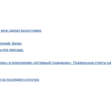
ак муж сделал вазэктомию
 людей. Видео
м для девушек.
квы» в приложении «Активный гражданин». Правильные ответы на
ё до последнего кусочка