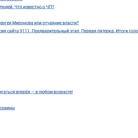
людей. Что известно о ЧП?
Сергея Миронова или отчаяние власти?
ия сайта 9111. Предварительный этап. Первая пятерка. Итоги гол
игаться вперёд — в любом возрасте!
Украины