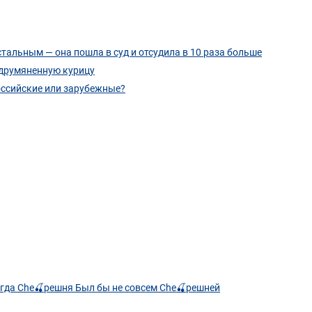
тальным — она пошла в суд и отсудила в 10 раза больше
одрумяненную курицу
оссийские или зарубежные?
тогда Che🍒решня Был бы не совсем Che🍒решней