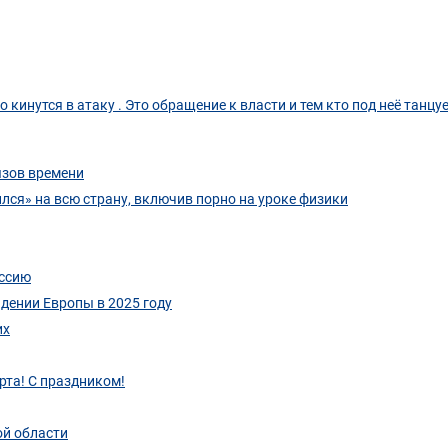
о кинутся в атаку . Это обращение к власти и тем кто под неё танцуе
ызов времени
лся» на всю страну, включив порно на уроке физики
оссию
дении Европы в 2025 году
их
рта! С праздником!
ой области