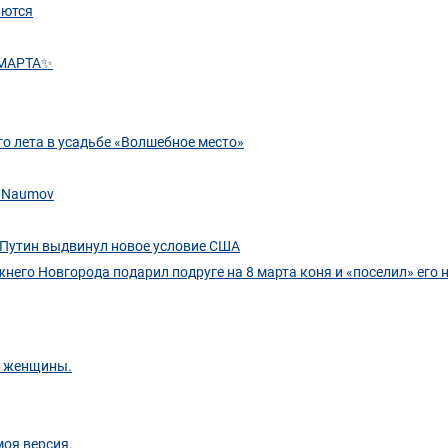
аются
 МАРТА✨
о лета в усадьбе «Волшебное место»
x Naumov
 Путин выдвинул новое условие США
него Новгорода подарил подруге на 8 марта коня и «поселил» его н
е женщины.
моя версия.