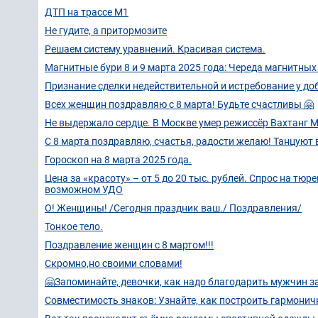
ДТП на трассе М1
Не гудите, а притормозите
Решаем систему уравнений. Красивая система.
Магнитные бури 8 и 9 марта 2025 года: Череда магнитных
Признание сделки недействительной и истребование у до
Всех женщин поздравляю с 8 марта! Будьте счастливы 🤗
Не выдержало сердце. В Москве умер режиссёр Вахтанг 
С 8 марта поздравляю, счастья, радости желаю! Танцуют в
Гороскоп на 8 марта 2025 года.
Цена за «красоту» – от 5 до 20 тыс. рублей. Спрос на т
возможном УДО
О! Женщины! /Сегодня праздник ваш./ Поздравления/
Тонкое тело.
Поздравление женщин с 8 мартом!!!
Скромно,но своими словами!
🤗Запоминайте, девочки, как надо благодарить мужчин з
Совместимость знаков: Узнайте, как построить гармонич