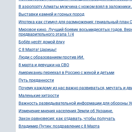
В аэропорту Алматы мужчина с ножом взял в заложники 
Выставки камней и горных пород
Ипотека как стимул для размножения: гениальный план 
Мировое кино. Лучший боевик восьмидесятых годов. Верс
предварительного этапа 1/4
Бобёр несёт домой ёлку
С 8 Марта! Царицы!
Люди с образованием против ИИ.
8 марта и девушки на СВО
Американец переехал в Россию с женой и детьми
Путь преданности
Почему каждому из нас важно развиваться, мечтать и дв
Маленькие хитрости
Важность разведывательной информации для обороны 
Изменение мнения населения Земли об Украине.
Закон равновесия: как отдавать, чтобы получать
Владимир Путин: поздравление с 8 Марта