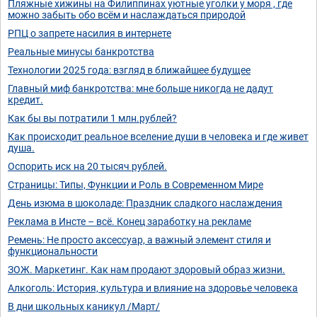
Пляжные хижины на Филиппинах уютные уголки у моря , где
можно забыть обо всём и наслаждаться природой
РПЦ о запрете насилия в интернете
Реальные минусы банкротства
Технологии 2025 года: взгляд в ближайшее будущее
Главный миф банкротства: мне больше никогда не дадут
кредит.
Как бы вы потратили 1 млн.рублей?
Как происходит реальное вселение души в человека и где живет
душа.
Оспорить иск на 20 тысяч рублей.
Страницы: Типы, Функции и Роль в Современном Мире
День изюма в шоколаде: Праздник сладкого наслаждения
Реклама в Инсте – всё. Конец заработку на рекламе
Ремень: Не просто аксессуар, а важный элемент стиля и
функциональности
ЗОЖ. Маркетинг. Как нам продают здоровый образ жизни.
Алкоголь: История, культура и влияние на здоровье человека
В дни школьных каникул /Март/