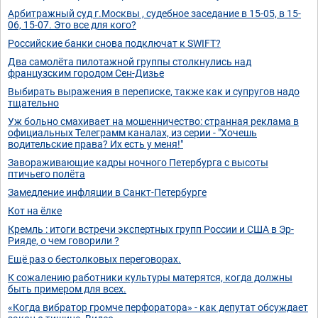
Арбитражный суд г.Москвы , судебное заседание в 15-05, в 15-
06, 15-07. Это все для кого?
Российские банки снова подключат к SWIFT?
Два самолёта пилотажной группы столкнулись над
французским городом Сен-Дизье
Выбирать выражения в переписке, также как и супругов надо
тщательно
Уж больно смахивает на мошенничество: странная реклама в
официальных Телеграмм каналах, из серии - "Хочешь
водительские права? Их есть у меня!"
Завораживающие кадры ночного Петербурга с высоты
птичьего полёта
Замедление инфляции в Санкт-Петербурге
Кот на ёлке
Кремль : итоги встречи экспертных групп России и США в Эр-
Рияде, о чем говорили ?
Ещё раз о бестолковых переговорах.
К сожалению работники культуры матерятся, когда должны
быть примером для всех.
«Когда вибратор громче перфоратора» - как депутат обсуждает