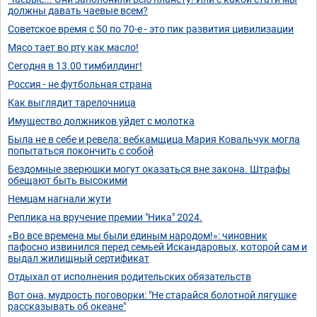
должны давать чаевые всем?
Советское время с 50 по 70-е - это пик развития цивилизации
Мясо тает во рту как масло!
Сегодня в 13.00 тимбилдинг!
Россия - не футбольная страна
Как выглядит тарелочница
Имущество должников уйдет с молотка
Была не в себе и ревела: вебкамщица Мария Ковальчук могла
попытаться покончить с собой
Бездомные зверюшки могут оказаться вне закона. Штрафы
обещают быть высокими
Немцам нагнали жути
Реплика на вручение премии "Ника" 2024.
«Во все времена мы были единым народом!»: чиновник
пафосно извинился перед семьей Искандаровых, которой сам и
выдал жилищный сертификат
Отдыхал от исполнения родительских обязательств
Вот она, мудрость поговорки: "Не старайся болотной лягушке
рассказывать об океане"