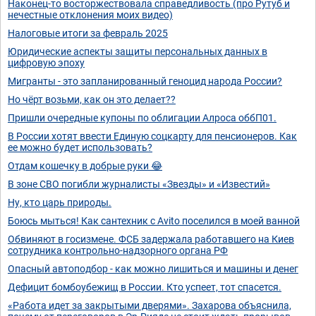
Наконец-то восторжествовала справедливость (про Рутуб и
нечестные отклонения моих видео)
Налоговые итоги за февраль 2025
Юридические аспекты защиты персональных данных в
цифровую эпоху
Мигранты - это запланированный геноцид народа России?
Но чёрт возьми, как он это делает??
Пришли очередные купоны по облигации Алроса оббП01.
В России хотят ввести Единую соцкарту для пенсионеров. Как
ее можно будет использовать?
Отдам кошечку в добрые руки 😂
В зоне СВО погибли журналисты «Звезды» и «Известий»
Ну, кто царь природы.
Боюсь мыться! Как сантехник с Аvito поселился в моей ванной
Обвиняют в госизмене. ФСБ задержала работавшего на Киев
сотрудника контрольно-надзорного органа РФ
Опасный автоподбор - как можно лишиться и машины и денег
Дефицит бомбоубежищ в России. Кто успеет, тот спасется.
«Работа идет за закрытыми дверями». Захарова объяснила,