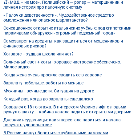
🍒«МВД – не моё». Полицейский — рэпер — матерщинник и
личная история про палочную систему
«Палочки девственности». Чудодейственное средство
омоложения или опасное шарлатанство?
Сенсационное открытие итальянских учёных: под египетскими
пирамидами обнаружен «огромный подземный город»
Самозапрет на кредиты: как защититься от мошенников и
финансовых рисков?
Хогвартс – худшая школа или нет?
Солнечный свет + коты - хорошее настроение обеспечено.
Милое видео
Когда жена очень просила сводить ее в караоке
Зарплату побольше, работы по меньше
Мужчины - вечные дети. Ситуация на дороге
Каждый раз, когда до зарплаты еще далеко
Сорвался с 18-го этажа. В питерском Мурино лифт с людьми
рухнул в шахту — кабина начала падать с открытыми дверьми
Дневник неудачницы: как я перестала париться и начала
получать удовольствие
В России начнут бороться с публичными намазами