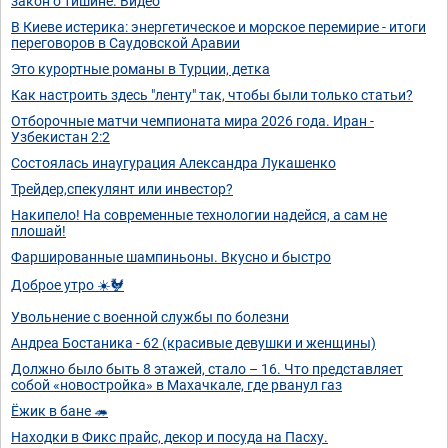
закон о тишине. Видео
В Киеве истерика: энергетическое и морское перемирие - итоги
переговоров в Саудовской Аравии
Это курортные романы в Турции, детка
Как настроить здесь "ленту" так, чтобы были только статьи?
Отборочные матчи чемпионата мира 2026 года. Иран -
Узбекистан 2:2
Состоялась инаугурация Александра Лукашенко
Трейдер,спекулянт или инвестор?
Накипело! На современные технологии надейся, а сам не
плошай!
Фаршированные шампиньоны. Вкусно и быстро
Доброе утро ☀️🐓
Увольнение с военной службы по болезни
Андреа Бостаника - 62 (красивые девушки и женщины)
Должно было быть 8 этажей, стало – 16. Что представляет
собой «новостройка» в Махачкале, где рванул газ
Ёжик в бане 🦔
Находки в Фикс прайс, декор и посуда на Пасху.