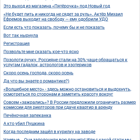
Это выход из магазина «Пятёрочка» под Новый год
«Не будет пить и никогда не сядет за руль». Актёр Михаил
Ефремов выходит на свободу — ему одобрили УДО
Если есть что показать, почему бы и не показать
Вот так нырнула
Регистрация
Позвольте мне сказать кое-что ясно
Позолоти ручку. Россияне стали на 30% чаще обращаться к
услугам гадалок, астрологов и эзотериков
Скоро осень господа, скоро осень
Да что вы знаете о романтике?)
«Волшебное место» - здесь можно остановиться и выдохнуть,
осмотреться по сторонам и заметить красоту вокруг
Совсем «зажрались»? В России предложили ограничить размер
комиссии для риелторов при сдаче квартир в аренду
Печёночная запеканка
А кто убил Пушкина
Когда последним зашёл в курилку на заводе
Чаевые... Они заполонили всю планету! Или с какой стати мы