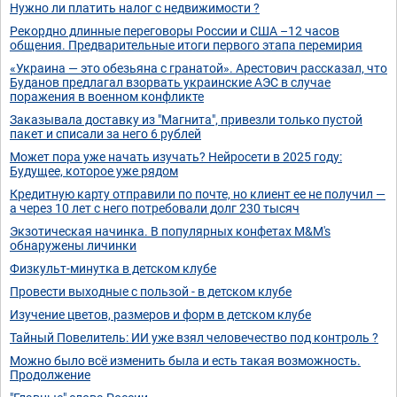
Нужно ли платить налог с недвижимости ?
Рекордно длинные переговоры России и США –12 часов
общения. Предварительные итоги первого этапа перемирия
«Украина — это обезьяна с гранатой». Арестович рассказал, что
Буданов предлагал взорвать украинские АЭС в случае
поражения в военном конфликте
Заказывала доставку из "Магнита", привезли только пустой
пакет и списали за него 6 рублей
Может пора уже начать изучать? Нейросети в 2025 году:
Будущее, которое уже рядом
Кредитную карту отправили по почте, но клиент ее не получил —
а через 10 лет с него потребовали долг 230 тысяч
Экзотическая начинка. В популярных конфетах M&M's
обнаружены личинки
Физкульт-минутка в детском клубе
Провести выходные с пользой - в детском клубе
Изучение цветов, размеров и форм в детском клубе
Тайный Повелитель: ИИ уже взял человечество под контроль ?
Можно было всё изменить была и есть такая возможность.
Продолжение