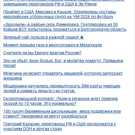
завершения переговоров РФ и США в Эр-Рияде
Пройдет в США, Мексике и Канаде. Определены составы
европейских отборочных групп на ЧМ-2026 по футболу
«Заходили» в районе села Демидовка. Группировка из 50
бойцов ВСУ попыталась прорваться в Белгородскую область
Зеленый чай: польза в каждой чашке! 🍵
Момент взрыва газа в многоэтажке в Махачкале
Считаете ли вы Европу врагом России?
Зло не убьёт душу болью. Бог, и молитва помогут. Премьера
песни!
Мужчина не может управлять машиной, которую запускает
женщина
Мошенники научились перевыпускать SIM-карты умерших
людей и снимать деньги с их счетов.
Скоропомощной коллапс. Люди в регионах ждут приезда
скорой по 10 часов. Это нормально?
100 тысяч беременным школьницам - мера поддержки или
стимул? Чиновники не могут разобраться
Григорий Карасин: переговоры РФ и США продолжатся с
участием ООН и других стран