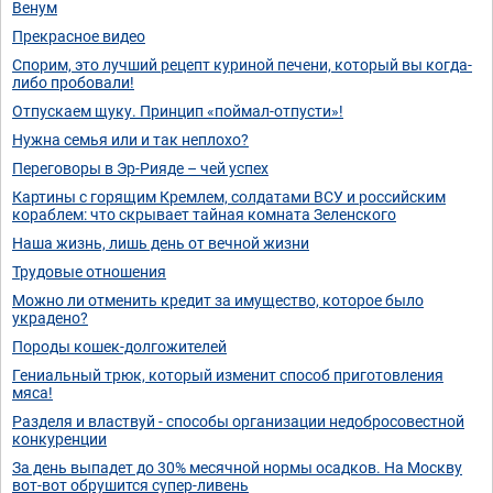
Венум
Прекрасное видео
Спорим, это лучший рецепт куриной печени, который вы когда-
либо пробовали!
Отпускаем щуку. Принцип «поймал-отпусти»!
Нужна семья или и так неплохо?
Переговоры в Эр-Рияде – чей успех
Картины с горящим Кремлем, солдатами ВСУ и российским
кораблем: что скрывает тайная комната Зеленского
Наша жизнь, лишь день от вечной жизни
Трудовые отношения
Можно ли отменить кредит за имущество, которое было
украдено?
Породы кошек-долгожителей
Гениальный трюк, который изменит способ приготовления
мяса!
Разделя и властвуй - способы организации недобросовестной
конкуренции
За день выпадет до 30% месячной нормы осадков. На Москву
вот-вот обрушится супер-ливень