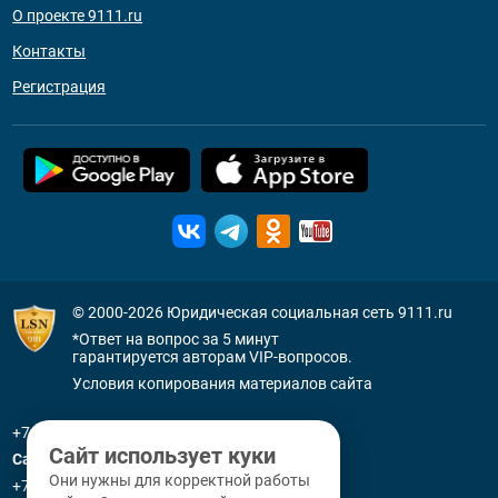
О проекте 9111.ru
Контакты
Регистрация
© 2000-2026
Юридическая социальная сеть 9111.ru
*Ответ на вопрос за 5 минут
гарантируется авторам VIP-вопросов.
Условия копирования материалов сайта
+7 (800) 505-91-11
Сайт использует куки
Санкт-Петербург
Они нужны для корректной работы
+7 (812) 336-92-64