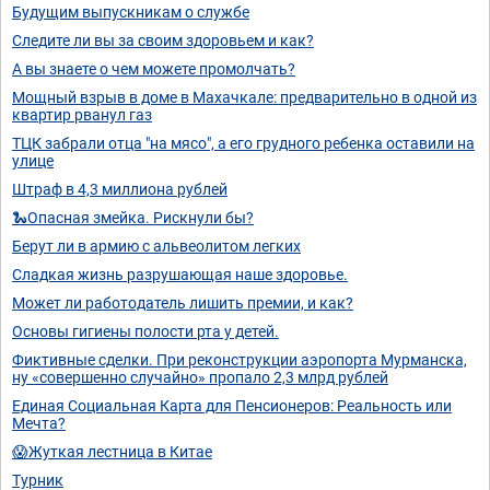
Будущим выпускникам о службе
Следите ли вы за своим здоровьем и как?
А вы знаете о чем можете промолчать?
Мощный взрыв в доме в Махачкале: предварительно в одной из
квартир рванул газ
ТЦК забрали отца "на мясо", а его грудного ребенка оставили на
улице
Штраф в 4,3 миллиона рублей
🐍Опасная змейка. Рискнули бы?
Берут ли в армию с альвеолитом легких
Сладкая жизнь разрушающая наше здоровье.
Может ли работодатель лишить премии, и как?
Основы гигиены полости рта у детей.
Фиктивные сделки. При реконструкции аэропорта Мурманска,
ну «совершенно случайно» пропало 2,3 млрд рублей
Единая Социальная Карта для Пенсионеров: Реальность или
Мечта?
😱Жуткая лестница в Китае
Турник