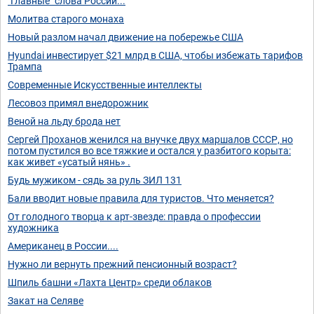
"Главные" слова России...
Молитва старого монаха
Новый разлом начал движение на побережье США
Hyundai инвестирует $21 млрд в США, чтобы избежать тарифов
Трампа
Современные Искусственные интеллекты
Лесовоз примял внедорожник
Веной на льду брода нет
Сергей Проханов женился на внучке двух маршалов СССР, но
потом пустился во все тяжкие и остался у разбитого корыта:
как живет «усатый нянь» .
Будь мужиком - сядь за руль ЗИЛ 131
Бали вводит новые правила для туристов. Что меняется?
От голодного творца к арт-звезде: правда о профессии
художника
Американец в России....
Нужно ли вернуть прежний пенсионный возраст?
Шпиль башни «Лахта Центр» среди облаков
Закат на Селяве