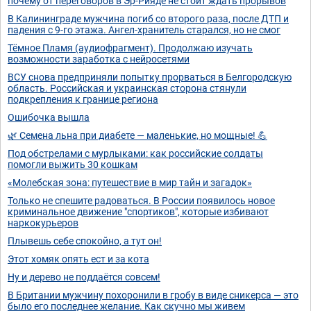
почему от переговоров в Эр-Рияде не стоит ждать прорывов
В Калининграде мужчина погиб со второго раза, после ДТП и
падения с 9-го этажа. Ангел-хранитель старался, но не смог
Тёмное Пламя (аудиофрагмент). Продолжаю изучать
возможности заработка с нейросетями
ВСУ снова предприняли попытку прорваться в Белгородскую
область. Российская и украинская сторона стянули
подкрепления к границе региона
Ошибочка вышла
🌿 Семена льна при диабете — маленькие, но мощные! 💪
Под обстрелами с мурлыками: как российские солдаты
помогли выжить 30 кошкам
«Молебская зона: путешествие в мир тайн и загадок»
Только не спешите радоваться. В России появилось новое
криминальное движение "спортиков", которые избивают
наркокурьеров
Плывешь себе спокойно, а тут он!
Этот хомяк опять ест и за кота
Ну и дерево не поддаётся совсем!
В Британии мужчину похоронили в гробу в виде сникерса — это
было его последнее желание. Как скучно мы живем