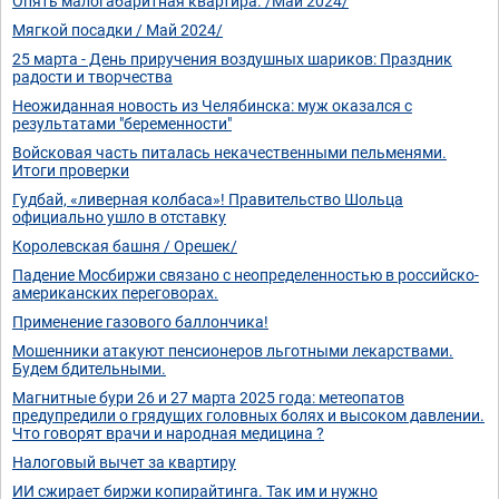
Опять малогабаритная квартира. /Май 2024/
Мягкой посадки / Май 2024/
25 марта - День приручения воздушных шариков: Праздник
радости и творчества
Неожиданная новость из Челябинска: муж оказался с
результатами "беременности"
Войсковая часть питалась некачественными пельменями.
Итоги проверки
Гудбай, «ливерная колбаса»! Правительство Шольца
официально ушло в отставку
Королевская башня / Орешек/
Падение Мосбиржи связано с неопределенностью в российско-
американских переговорах.
Применение газового баллончика!
Мошенники атакуют пенсионеров льготными лекарствами.
Будем бдительными.
Магнитные бури 26 и 27 марта 2025 года: метеопатов
предупредили о грядущих головных болях и высоком давлении.
Что говорят врачи и народная медицина ?
Налоговый вычет за квартиру
ИИ сжирает биржи копирайтинга. Так им и нужно