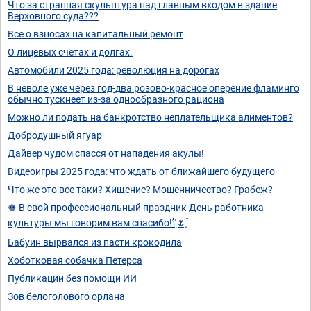
Что за странная скульптура над главным входом в здание
Верховного суда???
Все о взносах на капитальный ремонт
О лицевых счетах и долгах.
Автомобили 2025 года: революция на дорогах
В неволе уже через год-два розово-красное оперение фламинго
обычно тускнеет из-за однообразного рациона
Можно ли подать на банкротство неплательщика алиментов?
Добродушный ягуар
Дайвер чудом спасся от нападения акулы!
Видеоигры 2025 года: что ждать от ближайшего будущего
Что же это все таки? Хищение? Мошенничество? Грабеж?
♚ В свой профессиональный праздник День работника
культуры мы говорим вам спасибо!𓍢ִ໋🌷͙֒
Бабуин вырвался из пасти крокодила
Хоботковая собачка Петерса
Публикации без помощи ИИ
Зов белоголового орлана