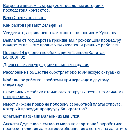
Встречи с внеземным разумом : реальные истории и
последствия контактов.
Белый пеликан зевает
Как разговаривают дельфины
Увидев это, африканец тоже станет поклонником Хусанова!
Выплаты от государства гражданам, проходящим процедуру
банкротства, – это проще, чем кажется. И реально работает
Пришло 14 купонов по облигациям Газпром Капитал
БО-003Р-02.
Древесные кенгуру - удивительные создания
Расслоение в обществе обостряет экономическую ситуацию
Мобильное рабство: проблемы при переходе к другому
оператору
Гиеновидные собаки отличаются от других псовых гуманными
настроениями
Имеет ли жена право на половину заработной платы супруга,
который проходит процедуру банкротства?
Фрагмент из жизни маленьких манулов
Алексея Дудченко, чемпиона мира по спортивной акробатике
проверит полиция за жестокое обращение с детьми на занятиях