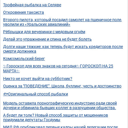
Трофейная рыбалка на Селяве
Откровения таксиста
Второго пилота, который посадил самолет на пшеничное поле,
уволили из «Уральских авиалиний»
Рёбрышки для вечеринки с медовым огнём
Делай это упражнение и спина не будет болеть
Долги наши тяжкие: как теперь будут искать кредиторов после
смерти должника
Комсомольский берег
✨Гороскоп для всех знаков на сегодня✨ГОРОСКОП НА 25
МАРТА✨
Никто не хочет выйти на субботник?
Оценка за "ПОВЕДЕНИЕ". Школа, буллинг, честь и достоинство
🐟Оригинальный способ рыбалки
Модель оставила порнографическую индустрию ради своей
дочери и обвинила бывших коллег в разрушении общества.
А будет ли толк? Новый способ защиты от мошенников
придумали депутаты Госдумы
МИД РФ опубликовал первые кадры нашей делегации после