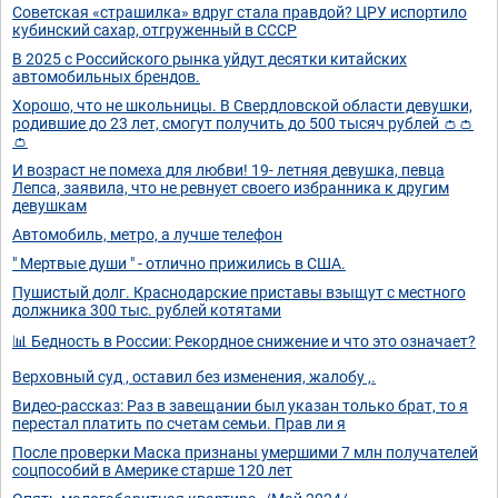
Советская «страшилка» вдруг стала правдой? ЦРУ испортило
кубинский сахар, отгруженный в СССР
В 2025 с Российского рынка уйдут десятки китайских
автомобильных брендов.
Хорошо, что не школьницы. В Свердловской области девушки,
родившие до 23 лет, смогут получить до 500 тысяч рублей 👛👛
👛
И возраст не помеха для любви! 19- летняя девушка, певца
Лепса, заявила, что не ревнует своего избранника к другим
девушкам
Автомобиль, метро, а лучше телефон
" Мертвые души " - отлично прижились в США.
Пушистый долг. Краснодарские приставы взыщут с местного
должника 300 тыс. рублей котятами
📊 Бедность в России: Рекордное снижение и что это означает?
Верховный суд , оставил без изменения, жалобу ,.
Видео-рассказ: Раз в завещании был указан только брат, то я
перестал платить по счетам семьи. Прав ли я
После проверки Маска признаны умершими 7 млн получателей
соцпособий в Америке старше 120 лет