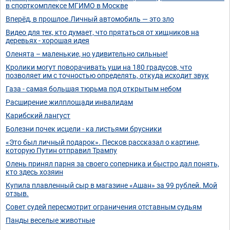
в спорткомплексе МГИМО в Москве
Вперёд, в прошлое.Личный автомобиль — это зло
Видео для тех, кто думает, что прятаться от хищников на
деревьях - хорошая идея
Оленята – маленькие, но удивительно сильные!
Кролики могут поворачивать уши на 180 градусов, что
позволяет им с точностью определять, откуда исходит звук
Газа - самая большая тюрьма под открытым небом
Расширение жилплощади инвалидам
Карибский лангуст
Болезни почек исцели - ка листьями брусники
«Это был личный подарок». Песков рассказал о картине,
которую Путин отправил Трампу
Олень принял парня за своего соперника и быстро дал понять,
кто здесь хозяин
Купила плавленный сыр в магазине «Ашан» за 99 рублей. Мой
отзыв.
Совет судей пересмотрит ограничения отставным судьям
Панды веселые животные