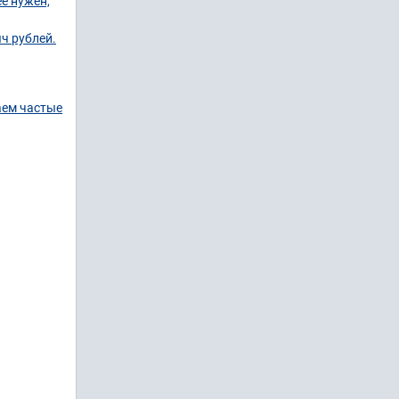
е нужен,
яч рублей.
аем частые