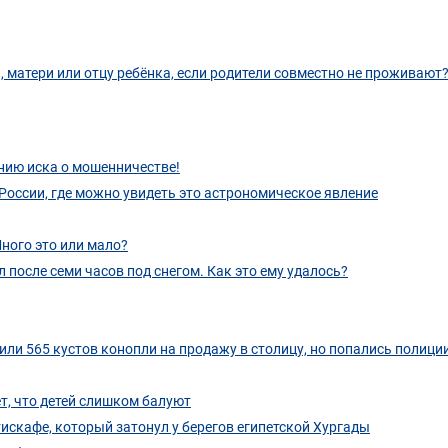
 матери или отцу ребёнка, если родители совместно не проживают?
нию иска о мошенничестве!
 России, где можно увидеть это астрономическое явление
ного это или мало?
после семи часов под снегом. Как это ему удалось?
ли 565 кустов конопли на продажу в столицу, но попались полици
т, что детей слишком балуют
тискафе, который затонул у берегов египетской Хургады