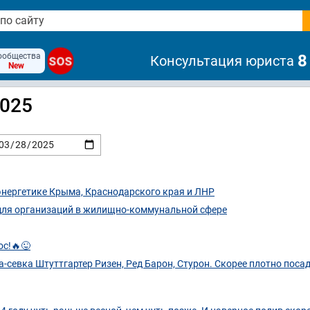
ообщества
8
Консультация юриста
SOS
New
2025
энергетике Крыма, Краснодарского края и ЛНР
для организаций в жилищно-коммунальной сфере
ос!🔥😜
а-севка Штуттгартер Ризен, Ред Барон, Стурон. Скорее плотно поса