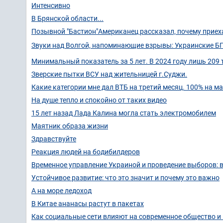
Интенсивно
В Брянской области...
Позывной "Бастион"Американец рассказал, почему прие
Звуки над Волгой, напоминающие взрывы: Украинские БП
Минимальный показатель за 5 лет. В 2024 году лишь 209
Зверские пытки ВСУ над жительницей г.Суджи.
Какие категории мне дал ВТБ на третий месяц. 100% на м
На душе тепло и спокойно от таких видео
15 лет назад Лада Калина могла стать электромобилем
Маятник образа жизни
Здравствуйте
Реакция людей на бодибилдеров
Временное управление Украиной и проведение выборов:
Устойчивое развитие: что это значит и почему это важно
А на море ледоход
В Китае ананасы растут в пакетах
Как социальные сети влияют на современное общество и