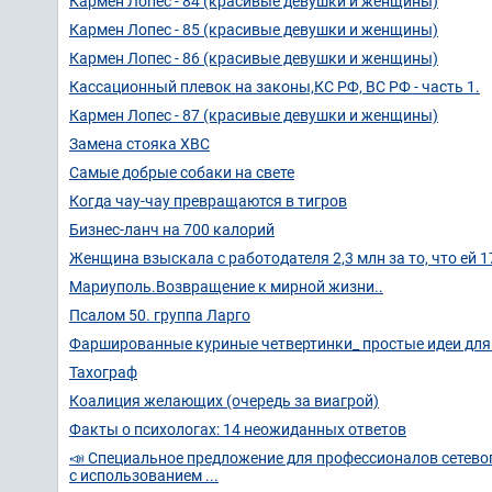
Кармен Лопес - 84 (красивые девушки и женщины)
Кармен Лопес - 85 (красивые девушки и женщины)
Кармен Лопес - 86 (красивые девушки и женщины)
Кассационный плевок на законы,КС РФ, ВС РФ - часть 1.
Кармен Лопес - 87 (красивые девушки и женщины)
Замена стояка ХВС
Самые добрые собаки на свете
Когда чау-чау превращаются в тигров
Бизнес-ланч на 700 калорий
Женщина взыскала с работодателя 2,3 млн за то, что ей 1
Мариуполь.Возвращение к мирной жизни..
Псалом 50. группа Ларго
Фаршированные куриные четвертинки_ простые идеи для 
Тахограф
Коалиция желающих (очередь за виагрой)
Факты о психологах: 14 неожиданных ответов
📣 Специальное предложение для профессионалов сетев
с использованием ...