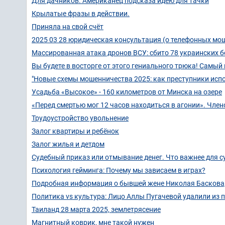
Для дачников. Американец подсказа идею для тачки
Крылатые фразы в действии.
Приняла на свой счёт
2025 03 28 юридическая консультация (о телефонных мо
Массированная атака дронов ВСУ: сбито 78 украинских б
Вы будете в восторге от этого гениального трюка! Самый 
"Новые схемы мошенничества 2025: как преступники исп
Усадьба «Высокое» - 160 километров от Минска на озере
«Перед смертью мог 12 часов находиться в агонии». Чл
Трудоустройство увольнение
Залог квартиры и ребёнок
Залог жилья и детдом
Судебный приказ или отмывание денег. Что важнее для с
Психология гейминга: Почему мы зависаем в играх?
Подробная информация о бывшей жене Николая Баскова, С
Политика vs культура: Лицо Аллы Пугачевой удалили из 
Таиланд 28 марта 2025, землетрясение
Магнитный коврик, мне такой нужен