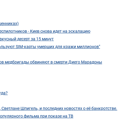
шенниках)
еспилотников - Киев снова идет на эскалацию
вкусный десерт за 15 минут
ользуют SIM-карты умерших для кражи миллионов"
енов медбригады обвиняют в смерти Диего Марадоны
уда?
ветлане Шпигель, и последних новостях о её банкротстве.
популярного фильма при показе на ТВ