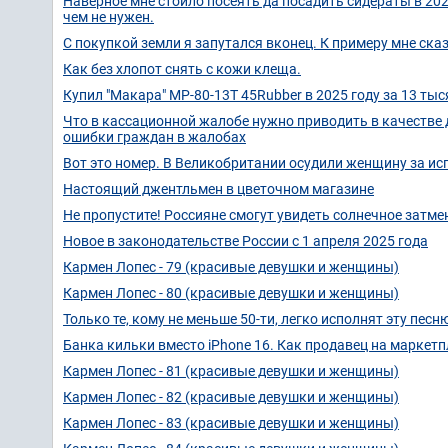
Наверное мне стоило посеять да посадить сидераты в 2024
чем не нужен.
С покупкой земли я запутался вконец. К примеру мне сказа
Как без хлопот снять с кожи клеща.
Купил "Макара" МР-80-13Т 45Rubber в 2025 году за 13 тыс
Что в кассационной жалобе нужно приводить в качестве
ошибки граждан в жалобах
Вот это номер. В Великобритании осудили женщину за исп
Настоящий джентльмен в цветочном магазине
Не пропустите! Россияне смогут увидеть солнечное затме
Новое в законодательстве России с 1 апреля 2025 года
Кармен Лопес - 79 (красивые девушки и женщины)
Кармен Лопес - 80 (красивые девушки и женщины)
Только те, кому не меньше 50-ти, легко исполнят эту песн
Банка кильки вместо iPhone 16. Как продавец на маркет
Кармен Лопес - 81 (красивые девушки и женщины)
Кармен Лопес - 82 (красивые девушки и женщины)
Кармен Лопес - 83 (красивые девушки и женщины)