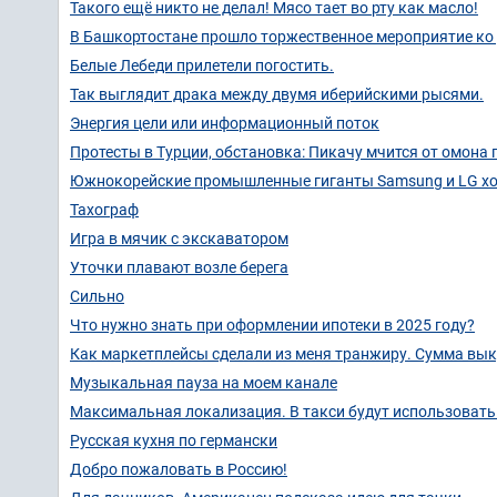
Такого ещё никто не делал! Мясо тает во рту как масло!
В Башкортостане прошло торжественное мероприятие ко
Белые Лебеди прилетели погостить.
Так выглядит драка между двумя иберийскими рысями.
Энергия цели или информационный поток
Протесты в Турции, обстановка: Пикачу мчится от омона п
Южнокорейские промышленные гиганты Samsung и LG хот
Тахограф
Игра в мячик с экскаватором
Уточки плавают возле берега
Сильно
Что нужно знать при оформлении ипотеки в 2025 году?
Как маркетплейсы сделали из меня транжиру. Сумма выку
Музыкальная пауза на моем канале
Максимальная локализация. В такси будут использовать
Русская кухня по германски
Добро пожаловать в Россию!