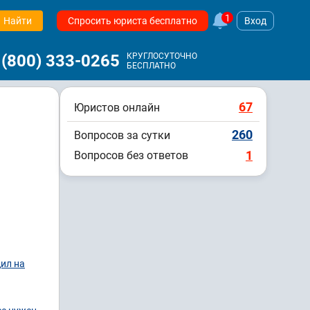
1
Найти
Спросить юриста бесплатно
Вход
 (800) 333-0265
КРУГЛОСУТОЧНО
БЕСПЛАТНО
67
Юристов онлайн
260
Вопросов за сутки
1
Вопросов без ответов
дил на