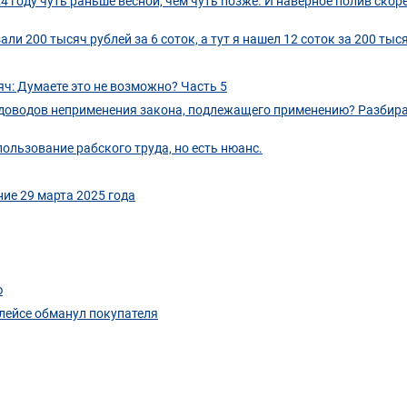
 году чуть раньше весной, чем чуть позже. И наверное полив скоре
ли 200 тысяч рублей за 6 соток, а тут я нашел 12 соток за 200 тыс
яч: Думаете это не возможно? Часть 5
 доводов неприменения закона, подлежащего применению? Разбир
ользование рабского труда, но есть нюанс.
ние 29 марта 2025 года
ю
плейсе обманул покупателя