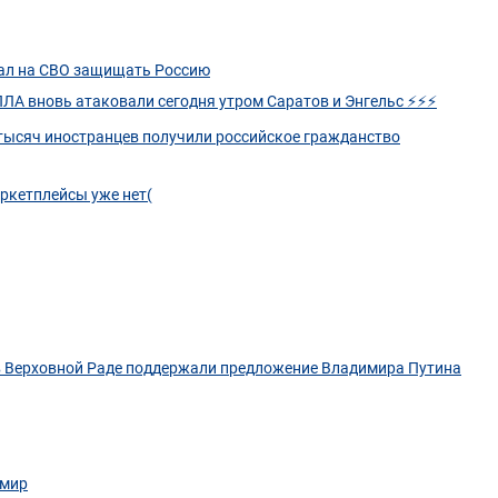
хал на СВО защищать Россию
ЛА вновь атаковали сегодня утром Саратов и Энгельс ⚡⚡⚡
 тысяч иностранцев получили российское гражданство
аркетплейсы уже нет(
 в Верховной Раде поддержали предложение Владимира Путина
 мир