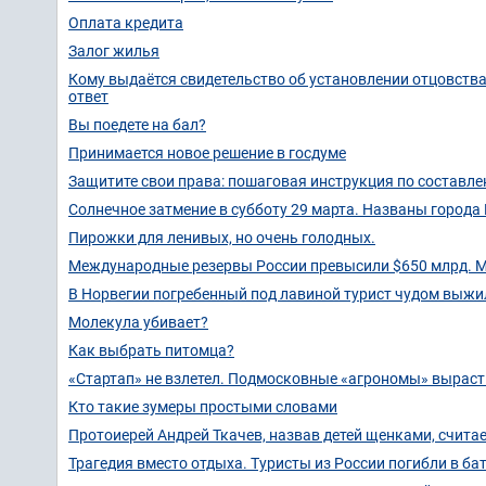
Оплата кредита
Залог жилья
Кому выдаётся свидетельство об установлении отцовства,
ответ
Вы поедете на бал?
Принимается новое решение в госдуме
Защитите свои права: пошаговая инструкция по составле
Солнечное затмение в субботу 29 марта. Названы города
Пирожки для ленивых, но очень голодных.
Международные резервы России превысили $650 млрд. М
В Норвегии погребенный под лавиной турист чудом выжил 
Молекула убивает?
Как выбрать питомца?
«Стартап» не взлетел. Подмосковные «агрономы» вырасти
Кто такие зумеры простыми словами
Протоиерей Андрей Ткачев, назвав детей щенками, считае
Трагедия вместо отдыха. Туристы из России погибли в ба