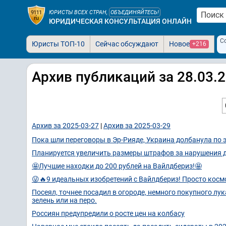
ЮРИСТЫ ВСЕХ СТРАН,
ОБЪЕДИНЯЙТЕСЬ!
ЮРИДИЧЕСКАЯ КОНСУЛЬТАЦИЯ ОНЛАЙН
С
Юристы ТОП-10
Сейчас обсуждают
Новое
+216
Архив публикаций за 28.03.
Архив за 2025-03-27
|
Архив за 2025-03-29
Пока шли переговоры в Эр-Рияде, Украина долбанула по 
Планируется увеличить размеры штрафов за нарушения 
🤩Лучшие находки до 200 рублей на Вайлдбериз!🤩
😜🔥9 идеальных изобретений с Вайлдбериз! Просто косм
Посеял, точнее посадил в огороде, немного покупного лук
зелень или на перо.
Россиян предупредили о росте цен на колбасу