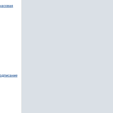
очасовая
подписание