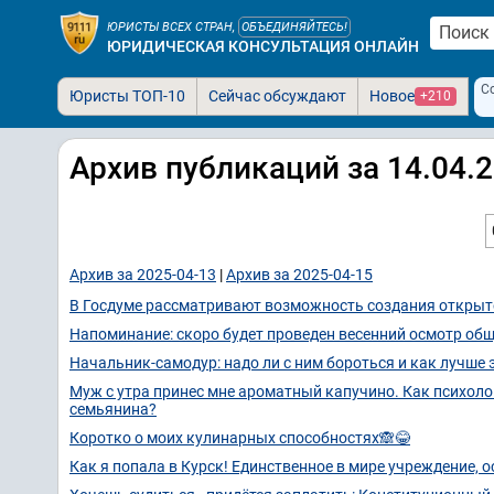
ЮРИСТЫ ВСЕХ СТРАН,
ОБЪЕДИНЯЙТЕСЬ!
ЮРИДИЧЕСКАЯ КОНСУЛЬТАЦИЯ ОНЛАЙН
С
Юристы ТОП-10
Сейчас обсуждают
Новое
+210
Архив публикаций за 14.04.
Архив за 2025-04-13
|
Архив за 2025-04-15
В Госдуме рассматривают возможность создания открыто
Напоминание: скоро будет проведен весенний осмотр об
Начальник-самодур: надо ли с ним бороться и как лучше 
Муж с утра принес мне ароматный капучино. Как психоло
семьянина?
Коротко о моих кулинарных способностях🙈😂
Как я попала в Курск! Единственное в мире учреждение,