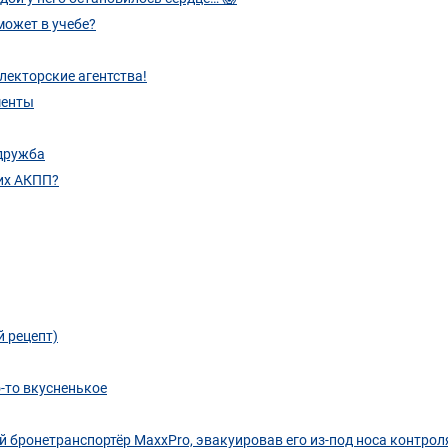
может в учебе?
лекторские агентства!
менты
дружба
их АКПП?
 рецепт)
о-то вкусненькое
 бронетранспортёр MaxxPro, эвакуировав его из-под носа контрол