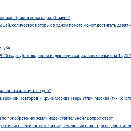
няйся. Прикол нового дня. От меня!
ышей, количество которых в одном помете может достигать девяти
олубя
 2025 года. Долгожданная индексация социальных пенсий на 14,75 
ильности или путь на дно?
я, Нижний Новгород) - Круиз Москва Тверь Углич Москва (т/х Конст
и по приобретению земли недействительной? Вопрос-ответ
де жилья в нежилое помещение, земельный налог при недействите