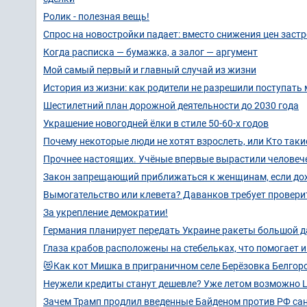
Ролик - полезная вещь!
Спрос на новостройки падает: вместо снижения цен зас
Когда расписка — бумажка, а залог — аргумент
Мой самый первый и главный случай из жизни
История из жизни: как родители не разрешили поступать м
Шестилетний план дорожной деятельности до 2030 года
Украшение новогодней ёлки в стиле 50-60-х годов
Почему некоторые люди не хотят взрослеть, или Кто так
Прочнее настоящих. Учёные впервые вырастили человече
Закон запрещающий приближаться к женщинам, если дох
Вымогательство или клевета? Даванков требует провери
За укрепление демократии!
Германия планирует передать Украине ракеты большой д
Глаза крабов расположены на стебельках, что помогает 
😻Как кот Мишка в приграничном селе Берёзовка Белгор
Неужели кредиты станут дешевле? Уже летом возможно Ц
Зачем Трамп продлил введенные Байденом против РФ са