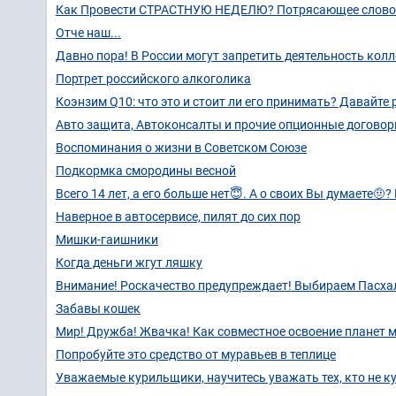
Как Провести СТРАСТНУЮ НЕДЕЛЮ? Потрясающее слово в
Отче наш...
Давно пора! В России могут запретить деятельность колл
Портрет российского алкоголика
Коэнзим Q10: что это и стоит ли его принимать? Давайте 
Авто защита, Автоконсалты и прочие опционные догово
Воспоминания о жизни в Советском Союзе
Подкормка смородины весной
Всего 14 лет, а его больше нет😇. А о своих Вы думаете🤨?
Наверное в автосервисе, пилят до сих пор
Мишки-гаишники
Когда деньги жгут ляшку
Внимание! Роскачество предупреждает! Выбираем Пасха
Забавы кошек
Мир! Дружба! Жвачка! Как совместное освоение планет 
Попробуйте это средство от муравьев в теплице
Уважаемые курильщики, научитесь уважать тех, кто не к