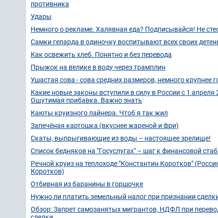
противника
Удары
Немного о рекламе. Халявная еда? Подписывайся! Не стес
Самки гепарда в одиночку воспитывают всех своих детен
Как освежить хлеб. Понятно и без перевода
Прыжок на велике в воду через трамплин
Ушастая сова - сова средних размеров, немного крупнее г
Какие новые законы вступили в силу в России с 1 апреля
Ощутимая прибавка. Важно знать
Каюты круизного лайнера. Чтоб я так жил
Запечёная картошка (вкуснее жареной и фри)
Скаты, выпрыгивающие из воды – настоящее зрелище!
Список бедняков на "Госуслугах" – шаг к финансовой стаб
Речной круиз на теплоходе "Константин Коротков" (Росси
Коротков)
Отбивная из баранины в горшочке
Нужно ли платить земельный налог при признании сделк
Обзор: Запрет самозанятых мигрантов, НДФЛ при перево
сделки