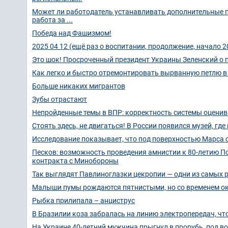
Может ли работодатель устанавливать дополнительные п
работа за ...
Победа над Фашизмом!
2025 04 12 (ещё раз о воспитании, продолжение, начало 2
Это шок! Просроченный президент Украины Зеленский о п
Как легко и быстро отремонтировать вырванную петлю в
Больше никаких мигрантов
Зубы отрастают
Непройденные темы в ВПР: корректность системы оцени
Стоять здесь, не двигаться! В России появился музей, гд
Исследование показывает, что под поверхностью Марса с
Песков: возможность проведения амнистии к 80-летию П
контракта с Минобороны
Так выглядят Павлиноглазки цекропии — одни из самых р
Малыши пумы рождаются пятнистыми, но со временем о
Рыбка прилипала – анциструс
В Бразилии коза забралась на линию электропередач, чт
На Украине 40-летний мужчина прыгнул в прорубь, под во