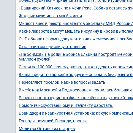
Хочешь судиться - придётся заплатить: Конституционный
«Башкирский Хатико» по имени Рекс. Собака осталась жит
Жадные мужчины в моей жизни
Минюст внес в реестр иноагентов экс-главу МИД России
Какие лекарства могут мешать инсулину в крови выполня
СФР обновит формы документов на ежемесячное пособие п
Отключил соседу снизу отопление
«Не боимся»: на родине Бориса Ельцина построят мемори
миллион рублей
Семья за 100 000: почему развод хотят сделать дороже и
Взяла кредит по просьбе подруги – осталась без денег и 
Переселяют посёлок, какие вопросы задать
В небе над Москвой и Подмосковьем появилась большая 
Рецепт сочного куриного филе запечёного в духовке (пош
Помогите искусственному интеллекту работать.
Брак двери и неаккуратная установка: какую компенсац
Господи, помилуй, Господи, прости
Молитва Оптинских старцев