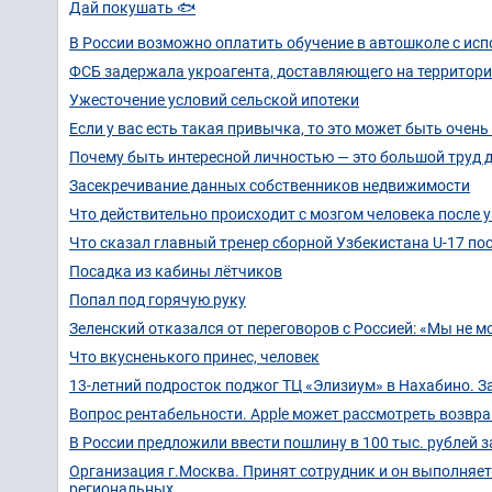
Дай покушать 🐟
В России возможно оплатить обучение в автошколе с исп
ФСБ задержала укроагента, доставляющего на территор
Ужесточение условий сельской ипотеки
Если у вас есть такая привычка, то это может быть очень
Почему быть интересной личностью — это большой труд 
Засекречивание данных собственников недвижимости
Что действительно происходит с мозгом человека после 
Что сказал главный тренер сборной Узбекистана U-17 по
Посадка из кабины лётчиков
Попал под горячую руку
Зеленский отказался от переговоров с Россией: «Мы не м
Что вкусненького принес, человек
13-летний подросток поджог ТЦ «Элизиум» в Нахабино. З
Вопрос рентабельности. Apple может рассмотреть возвр
В России предложили ввести пошлину в 100 тыс. рублей з
Организация г.Москва. Принят сотрудник и он выполняет 
региональных.