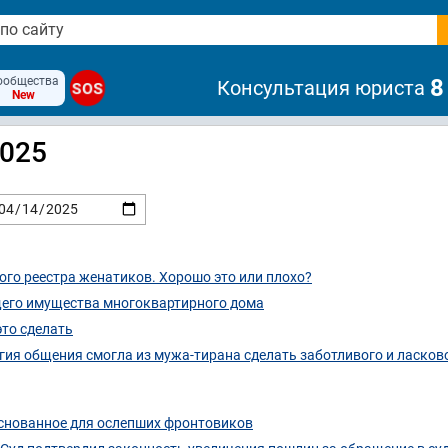
ообщества
8
Консультация юриста
SOS
New
2025
го реестра женатиков. Хорошо это или плохо?
щего имущества многоквартирного дома
это сделать
гия общения смогла из мужа-тирана сделать заботливого и ласков
 основанное для ослепших фронтовиков