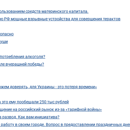
ользованием средств материнского капитала.
ию РФ мощные взрывные устройства для совершения терактов
 опасно
души
употребления алкоголя?
сле вчерашней победы?
ожем доверять, для Украины - это потеря времени»
а это ему пообещали 250 тыс рублей
ащение на российский рынок из-за «тарифной войны»
а развод. Как вам инициатива?
работу в своем городе. Вопрос в предоставлении праздничных дней,