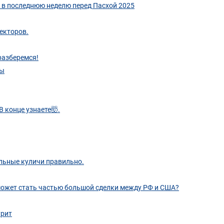
 последнюю неделю перед Пасхой 2025
екторов.
разберемся!
ры
 В конце узнаете🤯.
льные куличи правильно.
может стать частью большой сделки между РФ и США?
урит