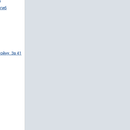
д
огиб
ойну. За 41