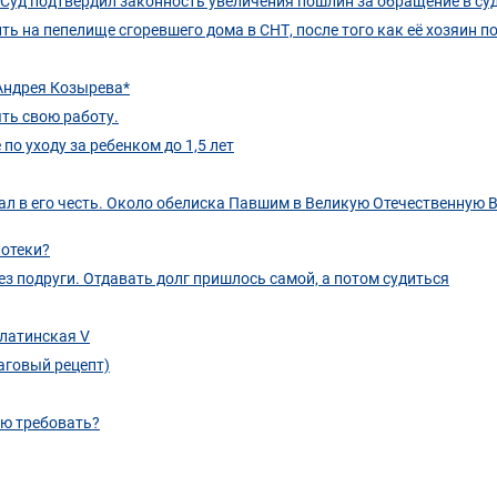
 Суд подтвердил законность увеличения пошлин за обращение в су
ь на пепелище сгоревшего дома в СНТ, после того как её хозяин п
 Андрея Козырева*
ть свою работу.
о уходу за ребенком до 1,5 лет
ал в его честь. Около обелиска Павшим в Великую Отечественную В
потеки?
без подруги. Отдавать долг пришлось самой, а потом судиться
латинская V
аговый рецепт)
ию требовать?