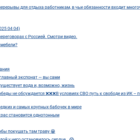
ерерывы для отдыха работникам, в чьи обязанности входит мног
025 04 04)
ереговорах с Россией. Смотри видео.
 мебели?
вания
е главный экспонат — вы сами
уществует вода и, возможно, жизнь
обеды не обсуждается ❌❌❌В условиях СВО путь к свободе из ИК – 
едких и самых крупных бабочек в мире
крас становится однотонным
обы покушать там траву 😁
дой у него остановилось сердце… 😱