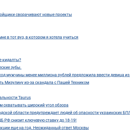
тройщики сворачивают новые проекты
не в тот вуз, в котором я хотела учиться
ие кидалты?
ские зубы.
од мужчины менее миллиона рублей предложила ввести девица из
ть Мизулину из-за скандала с Пашей Техником
альности Taurus
им охватывать широкий угол обзора
одской области предупреждает людей об опасности украинских БП
Б РФ снизит ключевую ставку до 18-19!
нкции еще на год. Неожиданный ответ Москвы