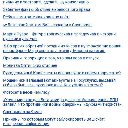
пианино и заставить сделать шумоизоляцию
Забытые факты об отмене крепостного права
Ребята смотрите как красиво поёт!
🛩️Летающий автомобиль создали в Словакии.
Мария Пуаре – фигура трагическая и загадочная в истории
русской культуры
🥄Во время обратной поездки из Киева в купе внезапно вошли
репортёры — Мерц спрятал ложечку, Макрон пакетик.
Признаки, говорящие о том, что вам пора в отпуск
Молитва Оптинских старцев
Рукодельницы! Какие ленты используете в своем творчестве?
Мошенники взламывают аккаунты на Госуслугах, выдавая
себя за бывшего руководителя. Как устроена схема?
Фотосет в весеннем лесу
«Хочет мира не для Бога, а мира для греха!»: священник РПЦ
заявил, что противники войны одержимы «духом Антихриста»
Снег выпал на 9 мая
Причины по которым могут заблокировать Ваш счёт:
интересная информация