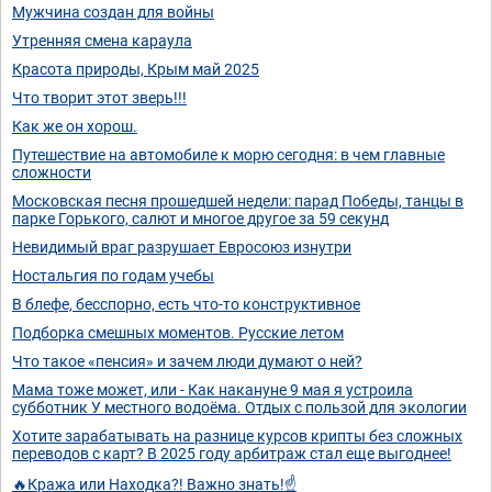
Мужчина создан для войны
Утренняя смена караула
Красота природы, Крым май 2025
Что творит этот зверь!!!
Как же он хорош.
Путешествие на автомобиле к морю сегодня: в чем главные
сложности
Московская песня прошедшей недели: парад Победы, танцы в
парке Горького, салют и многое другое за 59 секунд
Невидимый враг разрушает Евросоюз изнутри
Ностальгия по годам учебы
В блефе, бесспорно, есть что-то конструктивное
Подборка смешных моментов. Русские летом
Что такое «пенсия» и зачем люди думают о ней?
Мама тоже может, или - Как накануне 9 мая я устроила
субботник У местного водоёма. Отдых с пользой для экологии
Хотите зарабатывать на разнице курсов крипты без сложных
переводов с карт? В 2025 году арбитраж стал еще выгоднее!
🔥Кража или Находка?! Важно знать!☝️