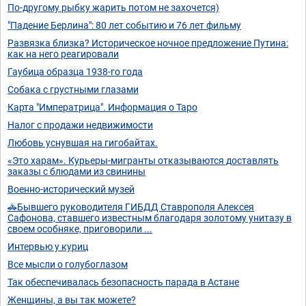
По-другому рыбку жарить потом не захочется)
"Падение Берлина": 80 лет событию и 76 лет фильму
Развязка близка? Историческое ночное предложение Путина:
как на него реагировали
Гаубица образца 1938-го года
Собака с грустными глазами
Карта "Императрица". Информация о Таро
Налог с продажи недвижимости
Любовь уснувшая на гигобайтах.
«Это харам». Курьеры-мигранты отказываются доставлять
заказы с блюдами из свинины
Военно-исторический музей
🚓Бывшего руководителя ГИБДД Ставрополя Алексея
Сафонова, ставшего известным благодаря золотому унитазу в
своем особняке, приговорили ...
Интервью у куриц
Все мысли о голубоглазом
Так обеспечивалась безопасность парада в Астане
Женщины, а вы так можете?