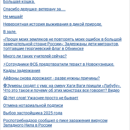
Большая кошка.
Спасибо дедушке- ветерану за....
Не мешай!
Невероятная история выживания в дикой природе.
В зале.
«Прошу моих земляков не повторять моих ошибок в большой
замечательной стране России»: Задержаны дети мигрантов,
топтавшие георгиевский флаг в Обнинске
Много ли таких учителей сейчас?
⚡Сотрудники ФСБ предотвратили теракт в Новокузнецке.
Кадры задержания
Айфоны снова дорожают - разве нужны причины?
🛑Зумеры сходят с ума: на смену Хаги Ваги пришли «Лабубу».
Что это такое и почему об этих монстрах все говорят? Видео
😱 Нет слов! Ужаснее просто не бывает
Отмена нотариальной подписи
Выбор застройщика 2025 года
Роспотребнадзор сообщил о пике заражения вирусом
Западного Нила в России