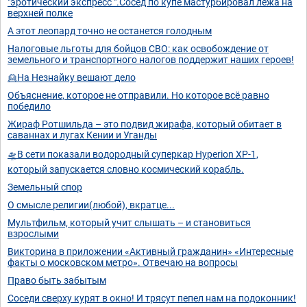
"эротический экспресс ".Сосед по купе мастурбировал лёжа на
верхней полке
А этот леопард точно не останется голодным
Налоговые льготы для бойцов СВО: как освобождение от
земельного и транспортного налогов поддержит наших героев!
👱На Незнайку вешают дело
Объяснение, которое не отправили. Но которое всё равно
победило
Жираф Ротшильда – это подвид жирафа, который обитает в
саваннах и лугах Кении и Уганды
🛸В сети показали водородный суперкар Hyperion XP-1,
который запускается словно космический корабль.
Земельный спор
О смысле религии(любой), вкратце...
Мультфильм, который учит слышать – и становиться
взрослыми
Викторина в приложении «Активный гражданин» «Интересные
факты о московском метро». Отвечаю на вопросы
Право быть забытым
Соседи сверху курят в окно! И трясут пепел нам на подоконник!