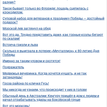
разуму?
Такое бывает только во Флориде: лошадь сцепилась с
крокодилом.
Суповой набор для ветеранов к празднику Победы — достойный
подарок?
Морской лев заглянул на обед
Вот это да. Трудно представить даже, как горные козлы бегают
по скалам!
Встреча гризли и льва
Сколько я выиграла в лотерее «Мечталлион» к 80-летию Дня
Победы
Именно за таким уловом и охотятся!
Подражатель
Медвежья вечеринка. Когда хочется кушать, и не так
затанцуешь!
Гроза района по кличке Гусь!
Мы никогда не узнаем, что происходит у них в голове
Обычный день в Австралии: Кенгуру пришёл в дом к людям и
начал отрабатывать удары на боксёрской груше
Вот это морковь!