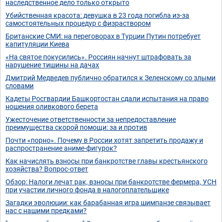
наследственное дело только открыто
Убийственная красота: девушка в 23 года погибла из-за
самостоятельных процедур с физраствором
Британские СМИ: на переговорах в Турции Путин потребует
капитуляции Киева
«На святое покусились». Россиян начнут штрафовать за
нарушение тишины на дачах
Дмитрий Медведев публично обратился к Зеленскому со злыми
словами
Кадеты Росгвардии Башкортостан сдали испытания на право
ношения оливкового берета
Ужесточение ответственности за непредоставление
преимущества скорой помощи: за и против
Почти «порно». Почему в России хотят запретить продажу и
распространение аниме-фигурок?
Как начислять взносы при банкротстве главы крестьянского
хозяйства? Вопрос-ответ
Обзор: Налоги лечат рак, взносы при банкротстве фермера, УСН
при участии личного фонда в налогоплательщике
Загадки эволюции: как барабанная игра шимпанзе связывает
нас с нашими предками?