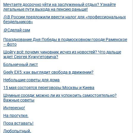
Мечтаете досрочно уйти на заслуженный отдых? Узнайте
легальные пути выхода на пенсию раньше!
🙎В России предложили ввести налог для «профессиональных
бездельников»
🪙Сделай сам
Празднование Дня Победы в подмосковном городе Раменское
– фото
Шойгу всё: почему чиновник исчез из новостей? Что дальше
ждет Сергея Кужугетовича?
Больничный лист
Geely EX5: как выглядит свобода в движении?
Небольшие советы для дома
15 мая состоятся переговоры Москвы и Киева
Шумные соседи: можно ли их успокоить самостоятельно?
Важные советы
Интересно!
На прогулке.
Пора вставать!
Любопытный.