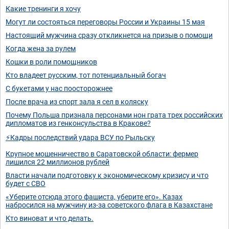
Какие тренинги я хочу
Могут ли состояться переговоры России и Украины 15 мая
Настоящий мужчина сразу откликнется на призыв о помощи
Когда жена за рулем
Кошки в роли помощников
Кто владеет русским, тот потенциальный богач
С букетами у нас поосторожнее
После врача из спорт зала я сел в коляску
Почему Польша признала персонами нон грата трех российских
дипломатов из генконсульства в Кракове?
⚡Кадры последствий удара ВСУ по Рыльску
Крупное мошенничество в Саратовской области: фермер
лишился 22 миллионов рублей
Власти начали подготовку к экономическому кризису и что
будет с СВО
«Уберите отсюда этого фашиста, уберите его». Казах
набросился на мужчину из-за советского флага в Казахстане
Кто виноват и что делать.