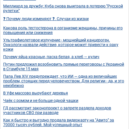
Миллиард за дружбу: Куба снова выиграла в лотерею "Русской
рулетки"
❓ Почему люди изменяют ❓. Случаи из жизни
Какова роль тестостерона в организме женщины, причины его
повышения или снижения
Ультрафиолетовое излучение - мощнейший канцероген.
Онкологи назвали действие, которое может привести к раку
кожи
Почему яйца красные, пасха белая, а хлеб — кулич
Путин предложил возобновить прямые переговоры с Украиной
в Стамбуле 15 мая
Папа Лев XIV предупреждает, что ИИ — одна из величайших
проблем, стоящих перед человечеством. Для религии - да, и это
неизбежно
В Уфе массово вырубают деревья
Чаёк с ромом и не больше одной чашки
ГД рассмотрит законопроект о запрете раздела доходов
участников СВО при разводе
Как я быстро и выгодно продала видеокарту на "Авито" за
70000 тысяч рублей. Мой успешный опыт