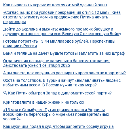
Как вырастить персик из косточки: мой удачный опыт
«Согласны, но при условии прекращения огня с 12 мая». Киев
ответил ультиматумом на предложение Путина начать
переговоры
Дойти до Берлина и выжить: немного про моих бабушку и
дедушку, которые прошли всю Великую Отечественную Войну
Готовы потратить 13.44 миллиардов рублей. Перспективы
авиации в России
Баня и теплица на даче? Будьте готовы заплатить за них штраф
Ограничения на выдачу наличных в банкоматах начнут
действовать уже с 1 сентября 2025
А вы знаете, как визуально расширить пространство квартиры?
Охота на толстяков. В Турции начнут «вылавливать» людей с
избыточным весом. В России нужна такая мера?
🔍 Как Путин обыграл Запад в дипломатической партии?
Криптовалюта в нашей жизни и не только!
«15 мая в Стамбуле». Путин призвал власти Украины
возобновить переговоры о мире «без предварительных
условий»
Как мужчина подал в суд, чтобы запретить соседу игру на