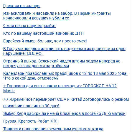
Греются на солнце.
Изнасиловали и насадили на забор. В Перми мигранты
изнасиловали девушку и убили ее
9 мая песня нацизм разбит
Кто по вашему настоящий виновник ДТП
Еврейский юмор: больше, чем просто смех!
В Госдуме предложили лишать водительских прав еще за одно
нарушение ПДД РФ.
Странный выход. Зеленский надел штаны задом наперёд на
встречу с западными партнёрами
Календарь православных праздников с 12 по 18 мая 2025 года.
Что в какой день отмечаем?
✨Гороскоп для всех знаков на сегодня✨ГОРОСКОП НА 12
Мая✨
⚡⚡⚡Временное перемирие? США и Китай договорились о резком
снижении пошлин на 90 дней
Эмбер Херд раскрыла имена близнецов в посте ко Дню матери
Грузия, Крепость Рабат 🇬🇪
Тонкости пользования земельным участком, когда