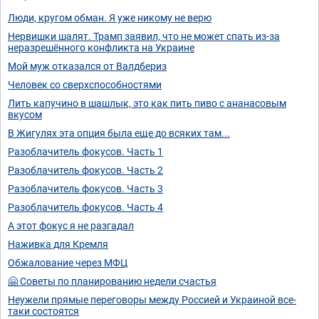
Люди, кругом обман. Я уже никому не верю
Нервишки шалят. Трамп заявил, что не может спать из-за
неразрешённого конфликта на Украине
Мой муж отказался от Валдбериз
Человек со сверхспособностями
Лить капучино в шашлык, это как пить пиво с ананасовым
вкусом
В Жигулях эта опция была еще до всяких там...
Разоблачитель фокусов. Часть 1
Разоблачитель фокусов. Часть 2
Разоблачитель фокусов. Часть 3
Разоблачитель фокусов. Часть 4
А этот фокус я не разгадал
Наживка для Кремля
Обжалование через МФЦ
🤗 Советы по планированию недели счастья
Неужели прямые переговоры между Россией и Украиной все-
таки состоятся