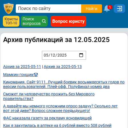
1
Найти
Поиск
Юристы
Вопрос юристу
ТОП-10
вопросов
Архив публикаций за 12.05.2025
Архив за 2025-05-11
|
Архив за 2025-05-13
Мамкин гонщик🤡
Киномания. Сайт 9111. Лучший боевик восьмидесятых годов по
версии пользователей. Плей-офф. Полуфинал номер два
Сможет ли человечество прожить без Мирового
правительства?
А давайте мы немного усложним опрос-задачу? Сколько лет
вот этой диве? Вопрос сложнее предыдущего!
ФАС наказала газету за рекламу ясновидящей
Как я закупилась в аптеке на 6 рублей вместо 508 рублей