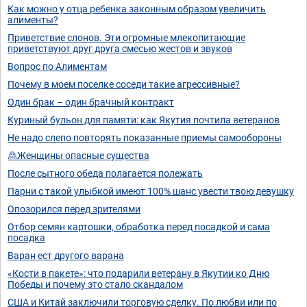
Как можно у отца ребенка законным образом увеличить
алименты?
Приветствие слонов. Эти огромные млекопитающие
приветствуют друг друга смесью жестов и звуков
Вопрос по Алиментам
Почему в моем поселке соседи такие агрессивные?
Один брак – один брачный контракт
Куриный бульон для памяти: как Якутия почтила ветеранов
Не надо слепо повторять показанные приемы самообороны
🙎Женщины опасные существа
После сытного обеда полагается полежать
Парни с такой улыбкой имеют 100% шанс увести твою девушку
Опозорился перед зрителями
Отбор семян картошки, обработка перед посадкой и сама
посадка
Варан ест другого варана
«Кости в пакете»: что подарили ветерану в Якутии ко Дню
Победы и почему это стало скандалом
США и Китай заключили торговую сделку. По любви или по