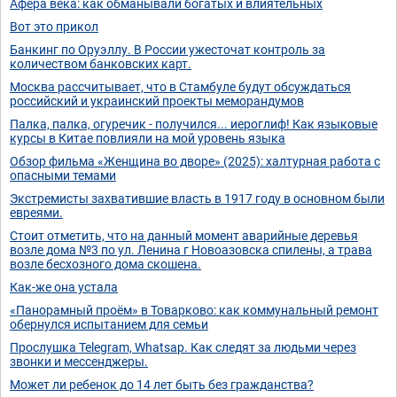
Афера века: как обманывали богатых и влиятельных
Вот это прикол
Банкинг по Оруэллу. В России ужесточат контроль за
количеством банковских карт.
Москва рассчитывает, что в Стамбуле будут обсуждаться
российский и украинский проекты меморандумов
Палка, палка, огуречик - получился... иероглиф! Как языковые
курсы в Китае повлияли на мой уровень языка
Обзор фильма «Женщина во дворе» (2025): халтурная работа с
опасными темами
Экстремисты захватившие власть в 1917 году в основном были
евреями.
Стоит отметить, что на данный момент аварийные деревья
возле дома №3 по ул. Ленина г Новоазовска спилены, а трава
возле бесхозного дома скошена.
Как-же она устала
«Панорамный проём» в Товарково: как коммунальный ремонт
обернулся испытанием для семьи
Прослушка Telegram, Whatsap. Как следят за людьми через
звонки и мессенджеры.
Может ли ребенок до 14 лет быть без гражданства?