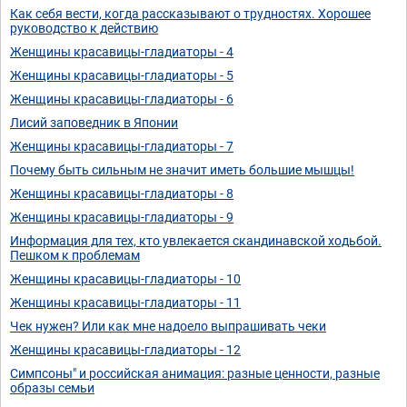
Как себя вести, когда рассказывают о трудностях. Хорошее
руководство к действию
Женщины красавицы-гладиаторы - 4
Женщины красавицы-гладиаторы - 5
Женщины красавицы-гладиаторы - 6
Лисий заповедник в Японии
Женщины красавицы-гладиаторы - 7
Почему быть сильным не значит иметь большие мышцы!
Женщины красавицы-гладиаторы - 8
Женщины красавицы-гладиаторы - 9
Информация для тех, кто увлекается скандинавской ходьбой.
Пешком к проблемам
Женщины красавицы-гладиаторы - 10
Женщины красавицы-гладиаторы - 11
Чек нужен? Или как мне надоело выпрашивать чеки
Женщины красавицы-гладиаторы - 12
Симпсоны" и российская анимация: разные ценности, разные
образы семьи