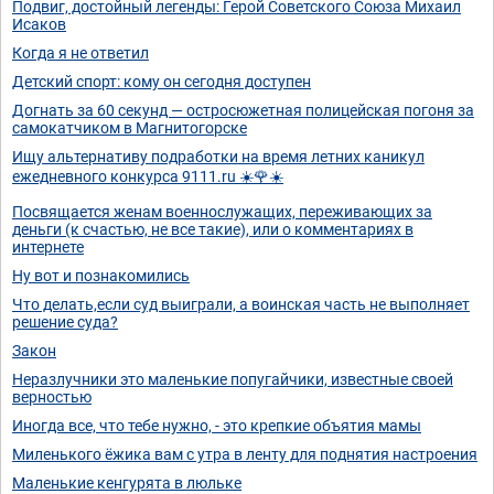
Подвиг, достойный легенды: Герой Советского Союза Михаил
Исаков
Когда я не ответил
Детский спорт: кому он сегодня доступен
Догнать за 60 секунд — остросюжетная полицейская погоня за
самокатчиком в Магнитогорске
Ищу альтернативу подработки на время летних каникул
ежедневного конкурса 9111.ru ☀️🌹☀️
Посвящается женам военнослужащих, переживающих за
деньги (к счастью, не все такие), или о комментариях в
интернете
Ну вот и познакомились
Что делать,если суд выиграли, а воинская часть не выполняет
решение суда?
Закон
Неразлучники это маленькие попугайчики, известные своей
верностью
Иногда все, что тебе нужно, - это крепкие объятия мамы
Миленького ёжика вам с утра в ленту для поднятия настроения
Маленькие кенгурята в люльке