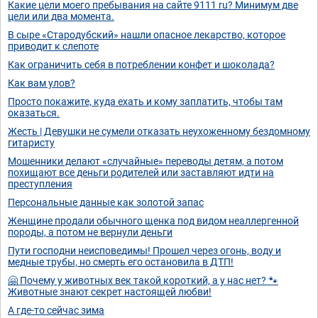
Какие цели моего пребывания на сайте 9111 ru? Минимум две
цели или два момента.
В сыре «Стародубский» нашли опасное лекарство, которое
приводит к слепоте
Как ограничить себя в потреблении конфет и шоколада?
Как вам улов?
Просто покажите, куда ехать и кому заплатить, чтобы там
оказаться.
Жесть | Девушки не сумели отказать неухоженному бездомному
гитаристу
Мошенники делают «случайные» переводы детям, а потом
похищают все деньги родителей или заставляют идти на
преступления
Персональные данные как золотой запас
Женщине продали обычного щенка под видом неаллергенной
породы, а потом не вернули деньги
Пути господни неисповедимы! Прошел через огонь, воду и
медные трубы, но смерть его остановила в ДТП!
🤗 Почему у животных век такой короткий, а у нас нет? 🐾
Животные знают секрет настоящей любви!
А где-то сейчас зима