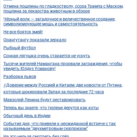
Отмена пошлины по гладкостволу, ссора Трампа с Маском,
пошлина за лекарства животным в обзоре
Чёрный волк — загадочное и величественное создание,
символизирующее мощь и самостоятельность
Не все боятся змей!
Орангутангу показали зеркало
Рыбный футбол
Сонная лягушка очень старается не уснуть
Тысячи жителей Намангана прорвали заграждения, чтобы
увидеть Юлдуз Усманову!
Разборки львов
⚡Доверие между Россией и Китаем: две новости от Путина,
которые шокировали Запад за последние 72 часа
Мавзолей Ленина будут реставрировать
Теперь вы знаете, что тюлени дерутся как коты
Обычный день в Индии
События дня, что привели к неожиданной встрече с так
называемым "двухметровым сюрпризом"
На это нельзя смотреть без слёз.