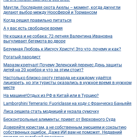
Маугли. Последняя охота Акелы – момент, когда джунгли
делают выбор между Ноосферой и Тормансом
Когда решил правильно питаться
А у вас есть свободное время
Не кошка и не собака: 72-летняя Валентина Ивановна
выгуливает бегемота во дворе
Безумная Любовь к Иисусу Христу! Это что, почему и как?
Рогатый пародист
Маразм крепчал! Почему Зеленский перенес День защиты
детей на 20 ноября и что за этим стоит?
Настолько близко охоту гепарда не каждому удаётся
лицезреть, но эти туристы оказались в нужное время в нужном
месте
На машине!Отдых из РФ в Китай,или в Турцию?
Lamborghini Temerario: Fuoriclasse на ходу с Франческо Баньяйя
Лиса решила стать модницей и украла сумочку
Бесконтрольные алименты: привет от Верховного Суда
Доверяйте юристам, а не собственным эмоциям и сокрытию
собственных ошибок. Даже ИИ вам не поможет. Недавний
пример из судебной практики.