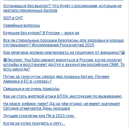
Останешься без выплат? Что будет с россиянами, которым не
хватило пенсионных баллов
ЗОП в СНТ
Семейные вопросы
Будущее без купюр? В России — вряд ли
Все ли стиральные порошки безопасны для здоровья и хорошо
отстирывают? Исследование Роскачества 2025
Как мужчина должен реагировать на пощечину от женщины?😀
🔵Эксперт: YouTube сможет вернуться в России, когда оплатит
штрафы и восстановит доступ к аккаунтам российских СМИ. То
есть никогда?
Путин за трое суток сделал два подарка Китаю. Почему
Америка и ЕС в «слезах»?
Смешные и не очень приколы
Как не стать жертвой атаки БПЛА: инструкция по выживанию
На квасе, кефире, пиве? Да на чём угодно, не имеет значения!
Сегодня отмечается День окрошки
Лучшие стратегии для ПК в 2023 году.
Когда не успел похудеть к лету...