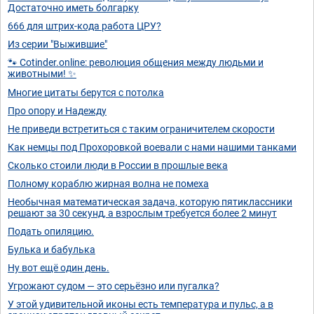
Достаточно иметь болгарку
666 для штрих-кода работа ЦРУ?
Из серии "Выжившие"
🐾 Cotinder.online: революция общения между людьми и
животными! ✨
Многие цитаты берутся с потолка
Про опору и Надежду
Не приведи встретиться с таким ограничителем скорости
Как немцы под Прохоровкой воевали с нами нашими танками
Сколько стоили люди в России в прошлые века
Полному кораблю жирная волна не помеха
Необычная математическая задача, которую пятиклассники
решают за 30 секунд, а взрослым требуется более 2 минут
Подать опиляцию.
Булька и бабулька
Ну вот ещё один день.
Угрожают судом — это серьёзно или пугалка?
У этой удивительной иконы есть температура и пульс, а в