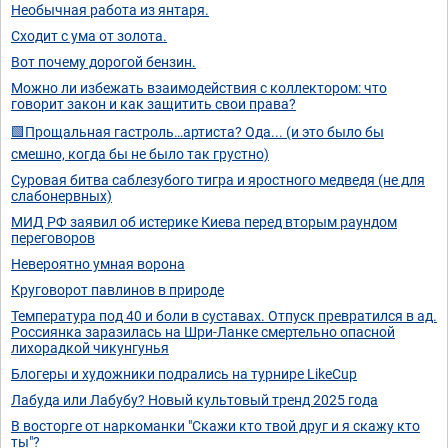
Необычная работа из янтаря.
Сходит с ума от золота.
Вот почему дорогой бензин.
Можно ли избежать взаимодействия с коллектором: что
говорит закон и как защитить свои права?
🟩Прощальная гастроль…артиста? Ода... (и это было бы
смешно, когда бы не было так грустно)
Суровая битва саблезубого тигра и яростного медведя (не для
слабонервных)
МИД РФ заявил об истерике Киева перед вторым раундом
переговоров
Невероятно умная ворона
Круговорот павлинов в природе
Температура под 40 и боли в суставах. Отпуск превратился в ад.
Россиянка заразилась на Шри-Ланке смертельно опасной
лихорадкой чикунгунья
Блогеры и художники подрались на турнире LikeCup
Лабуда или Лабубу? Новый культовый тренд 2025 года
В восторге от наркоманки "Скажи кто твой друг и я скажу кто
ты"?