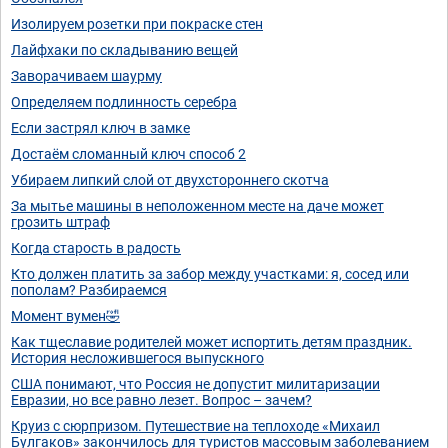
Изолируем розетки при покраске стен
Лайфхаки по складыванию вещей
Заворачиваем шаурму
Определяем подлинность серебра
Если застрял ключ в замке
Достаём сломанный ключ способ 2
Убираем липкий слой от двухстороннего скотча
За мытье машины в неположенном месте на даче может
грозить штраф
Когда старость в радость
Кто должен платить за забор между участками: я, сосед или
пополам? Разбираемся
Момент вумен🤣
Как тщеславие родителей может испортить детям праздник.
История несложившегося выпускного
США понимают, что Россия не допустит милитаризации
Евразии, но все равно лезет. Вопрос – зачем?
Круиз с сюрпризом. Путешествие на теплоходе «Михаил
Булгаков» закончилось для туристов массовым заболеванием