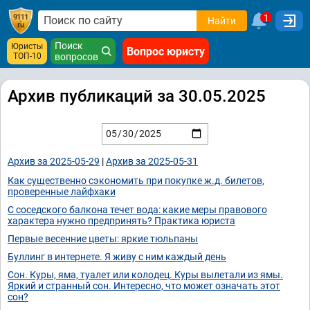
1
Найти
Поиск
Юристы
Вопрос юристу
ТОП-10
вопросов
Архив публикаций за 30.05.2025
Архив за 2025-05-29
|
Архив за 2025-05-31
Как существенно сэкономить при покупке ж.д. билетов,
проверенные лайфхаки
С соседского балкона течет вода: какие меры правового
характера нужно предпринять? Практика юриста
Первые весенние цветы: яркие тюльпаны
Буллинг в интернете. Я живу с ним каждый день
Сон. Куры, яма, туалет или колодец. Куры вылетали из ямы.
Яркий и странный сон. Интересно, что может означать этот
сон?