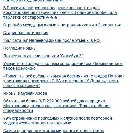
В России планируется внедрение препаратов для
восстановления стареющих клеток. Голикова пообещала
таблетки от старости🔥🔥🔥
Стрельба между цыганами и пограничниками в Закарпатье
Старинная артиллерия
"бал сатаны" Ивлеевой,жизнь после отмены в РФ.
Погладил кошку
Летнее наступление наших и "Стамбул 2."
Умереть от голода с полным холодильником. Оказывается и
такое возможно
«Трамп, ты всё врёшь!»: «рыжая бестия» из «отрядов Путина»
уничтожила президента США в интернете. У Дональда есть
шанс на спасение?
Иконы в музеях Азова
Объявлена белая З/П 229 000 рублей для сварщика.
Монтажники, штукатуры, сантехники…Только рабочие
специальности
99% ограниченно пригодных к службе после повторной
медкомиссии становятся годными
Самая правдивая история мирового игрового кино