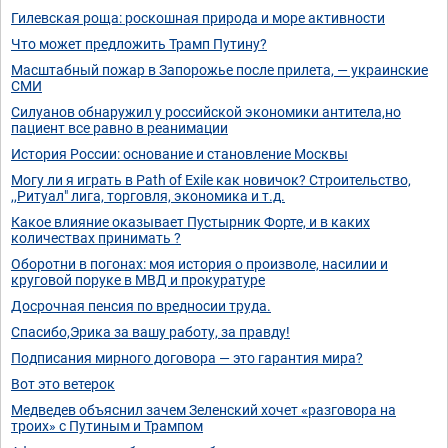
Гилевская роща: роскошная природа и море активности
Что может предложить Трамп Путину?
Масштабный пожар в Запорожье после прилета, — украинские
СМИ
Силуанов обнаружил у российской экономики антитела,но
пациент все равно в реанимации
История России: основание и становление Москвы
Могу ли я играть в Path of Exile как новичок? Строительство,
,,Ритуал" лига, торговля, экономика и т.д.
Какое влияние оказывает Пустырник Форте, и в каких
количествах принимать ?
Оборотни в погонах: моя история о произволе, насилии и
круговой поруке в МВД и прокуратуре
Досрочная пенсия по вредносии труда.
Спасибо,Эрика за вашу работу, за правду!
Подписания мирного договора — это гарантия мира?
Вот это ветерок
Медведев объяснил зачем Зеленский хочет «разговора на
троих» с Путиным и Трампом