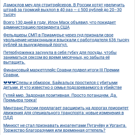
Дамоклов меч для стритрейсеров. В России хотят увеличить
штраф за громкий выхлоп в 40 раз — с 500 рублей до 20–30
тысяч
Всего 130 дней в году. Илон Маск объявил, что покидает
администрацию президента США
Фельдшеры СМП в Приамурье через суд признали свое
увольнение незаконным и взыскали с работодателя 636 тысяч
рублей за вынужденный прогул.
Петербурженка засунула в себя губку для посуды, чтобы
заниматься сексом во время месячных, но забыла её
вытащить.
Финансовый маркетплейс Сравни подвел итоги III Премии
Сравни.
💔💔💔Слезы и обморок. Байкальск простился с убитыми
детьми. И что известно о семье подозреваемого в убийстве
Гуляй мир. Задорная позитивная. Просто потанцуем. Да.
Премьера трека!
Минтранс России предлагает расширить на дорогах приоритет
движения для специального транспорта: новые изменения в
ПДД
Минюст не стал признавать иноагентами Пугачёву и Урганта.
Торжество благоразумия или временная оттепель?