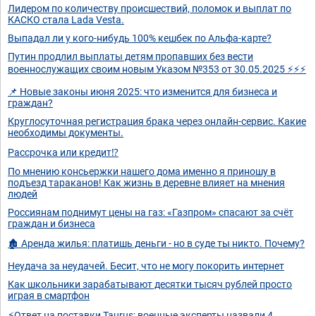
Лидером по количеству происшествий, поломок и выплат по
КАСКО стала Lada Vesta.
Выпадал ли у кого-нибудь 100% кешбек по Альфа-карте?
Путин продлил выплаты детям пропавших без вести
военнослужащих своим новым Указом №353 от 30.05.2025 ⚡⚡⚡
📌 Новые законы июня 2025: что изменится для бизнеса и
граждан?
Круглосуточная регистрация брака через онлайн-сервис. Какие
необходимы документы.
Рассрочка или кредит⁉️
По мнению консьержки нашего дома именно я приношу в
подъезд тараканов! Как жизнь в деревне влияет на мнения
людей
Россиянам поднимут цены на газ: «Газпром» спасают за счёт
граждан и бизнеса
🏚️ Аренда жилья: платишь деньги - но в суде ты никто. Почему?
Неудача за неудачей. Бесит, что не могу покорить интернет
Как школьники зарабатывают десятки тысяч рублей просто
играя в смартфон
⚡Ответ на поставки Taurus: военные эксперты назвали 4