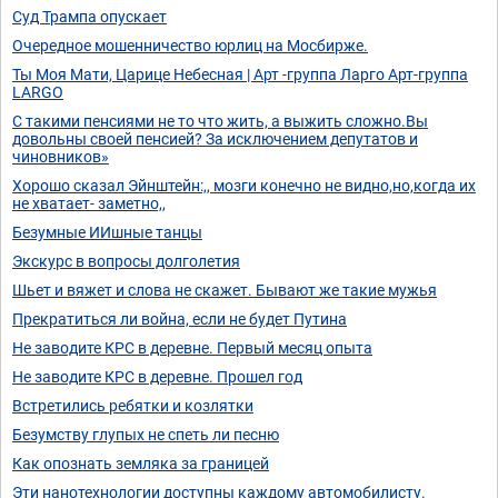
Суд Трампа опускает
Очередное мошенничество юрлиц на Мосбирже.
Ты Моя Мати, Царице Небесная | Арт -группа Ларго Арт-группа
LARGO
С такими пенсиями не то что жить, а выжить сложно.Вы
довольны своей пенсией? За исключением депутатов и
чиновников»
Хорошо сказал Эйнштейн:,, мозги конечно не видно,но,когда их
не хватает- заметно,,
Безумные ИИшные танцы
Экскурс в вопросы долголетия
Шьет и вяжет и слова не скажет. Бывают же такие мужья
Прекратиться ли война, если не будет Путина
Не заводите КРС в деревне. Первый месяц опыта
Не заводите КРС в деревне. Прошел год
Встретились ребятки и козлятки
Безумству глупых не спеть ли песню
Как опознать земляка за границей
Эти нанотехнологии доступны каждому автомобилисту.