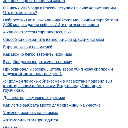
зрачках спрятан главный секрет
С 1 июня 2025 года в России вступают в силу новые законы.
Что важно знать?
Нейросеть «Наташа»: как индийские мошенники заработали
$500 млн, выдавая себя за ИИ, и при чём тут закон
А как со стрессом справляетесь вы?
Способ как сохранить ванночки для краски чистыми
Вариант лепки пельменей
Как можно легко заточить ножницы
Бутерброды со шпротами по-новому
Приревновал к соседу. Житель Твери убил жену скалкой и
подушкой, осталось трое детей
«Я должен помочь»: бизнесмен в Казахстане подарил 100
квартир своим работникам. Водителям, уборщицам,
грузчикам...
Делаем поделку вместе с детьми
Как легко выбрать место для скважины на участке
Учимся рисовать насекомых
Автомобилистам пригодится
Обознался