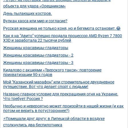
объекта для удара «Орешником»
День пылающих костров.
Вулкан хаоса или мир и согласие?
Русская женщина не только коня, но и бегемота остановит.😂
Как я на "Авито" успешно продала процессор AMD Ryzen 7 7800
X3D и заработала 22 тысячи рублей
Женщины красавицы-гладиаторы
Женщины красавицы-гладиаторы - 2
Женщины красавицы-гладиаторы - 3
Кидалово с акциями «Тверского такси»: повторение
прихватизации 90-х годов
Мой "Казанский марафон" или стремительное двухдневное
путешествие. Вот что делает спорт с людьми!
Названо главное условие для прекращения огня на Украине.
Что требует Россия ?
Необычно и невероятно может произойти в нашей жизни (и как
потом не верить в потустороннее?)
⚡Помешали друг другу: в Липецкой области в воздухе
столкнулись два беспилотника