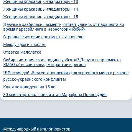
Женщины красавицы-гладиаторы - 13
Женщины красавицы-гладиаторы - 14
Женщины красавицы-гладиаторы - 15
Девушка разбилась насмерть, отстегнувшись от парашюта во
время парасейлинга в Черногории 😱😱😱
Страшные истории про смерть: Исповедь
Между «до» и «после»
Ответка малолетке
Сибирь историческая родина узбеков? Депутат парламента
ХМАО объяснил заезд мигрантов в регион
❗❗❗Россия добьётся установления долгосрочного мира в регионе
русско-украинского конфликта!
Как я помолодела на 15 лет
30 мая стартовал новый этап Марафона Правосудия
Международный каталог юристов