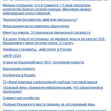
Медики сообщили, что в Самаре в 1,5 раза сократили
количество бригад скорой помощи. Минздрав назвал
информацию недостоверной.
Технологии бессмертия: миф или реальность?
Жена выкинула из квартиры вещи мужа
Минутка юмора. 10 признаков пенсионного возраста
Я в шоке, будьте осторожны, не держите деньги на картах ПСБ.
Мошенники у меня сегодня сняли 12 тысяч.
Двойные стандарты...действуют в России
ЦИПР 2025
Атаки на Крымский мост ВСУ, последние новости
Взыскание коедита
Клубничка в Крыму.
💥⚡Филе-ломтики слабосолёной горбуши торговой марки
«Каждый день» признали небезопасными. Что обнаружили в
продукции?
Совместное хозяйство
Подрыв Крымского моста дважды за сегодняшний день
Делюсь с вами тремя правилами экономии, которые помогают