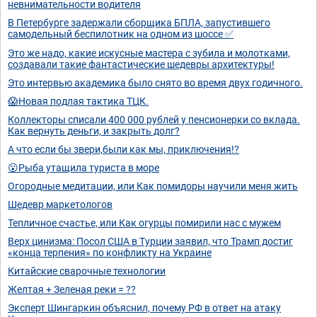
невнимательности водителя
В Петербурге задержали сборщика БПЛА, запустившего
самодельный беспилотник на одном из шоссе ✅
Это же надо, какие искусные мастера с зубила и молотками,
создавали такие фантастические шедевры архитектуры!
Это интервью академика было снято во время двух годичного.
😱Новая подлая тактика ТЦК.
Коллекторы списали 400 000 рублей у пенсионерки со вклада.
Как вернуть деньги, и закрыть долг?
А что если бы звери,были как мы, приключения!?
😮Рыба утащила туриста в море
Огородные медитации, или Как помидоры научили меня жить
Шедевр маркетологов
Тепличное счастье, или Как огурцы помирили нас с мужем
Верх цинизма: Посол США в Турции заявил, что Трамп достиг
«конца терпения» по конфликту на Украине
Китайские сварочные технологии
Желтая + Зеленая реки = ??
Эксперт Шингаркин объяснил, почему РФ в ответ на атаку