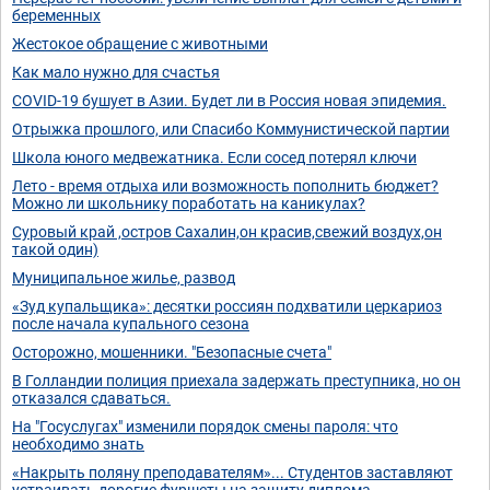
беременных
Жестокое обращение с животными
Как мало нужно для счастья
COVID-19 бушует в Азии. Будет ли в Россия новая эпидемия.
Отрыжка прошлого, или Спасибо Коммунистической партии
Школа юного медвежатника. Если сосед потерял ключи
Лето - время отдыха или возможность пополнить бюджет?
Можно ли школьнику поработать на каникулах?
Суровый край ,остров Сахалин,он красив,свежий воздух,он
такой один)
Муниципальное жилье, развод
«Зуд купальщика»: десятки россиян подхватили церкариоз
после начала купального сезона
Осторожно, мошенники. "Безопасные счета"
В Голландии полиция приехала задержать преступника, но он
отказался сдаваться.
На "Госуслугах" изменили порядок смены пароля: что
необходимо знать
«Накрыть поляну преподавателям»... Студентов заставляют
устраивать дорогие фуршеты на защиту диплома