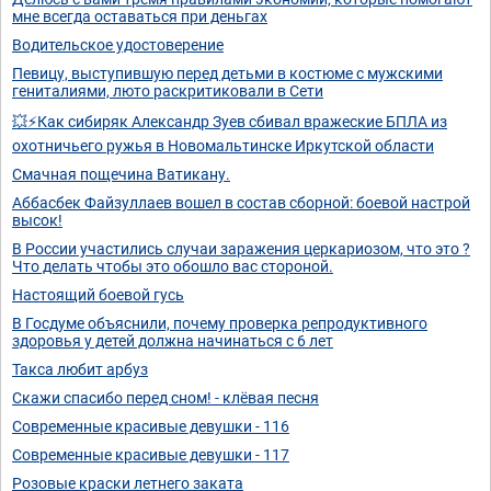
мне всегда оставаться при деньгах
Водительское удостоверение
Певицу, выступившую перед детьми в костюме с мужскими
гениталиями, люто раскритиковали в Сети
💥⚡Как сибиряк Александр Зуев сбивал вражеские БПЛА из
охотничьего ружья в Новомальтинске Иркутской области
Смачная пощечина Ватикану.
Аббасбек Файзуллаев вошел в состав сборной: боевой настрой
высок!
В России участились случаи заражения церкариозом, что это ?
Что делать чтобы это обошло вас стороной.
Настоящий боевой гусь
В Госдуме объяснили, почему проверка репродуктивного
здоровья у детей должна начинаться с 6 лет
Такса любит арбуз
Скажи спасибо перед сном! - клёвая песня
Современные красивые девушки - 116
Современные красивые девушки - 117
Розовые краски летнего заката