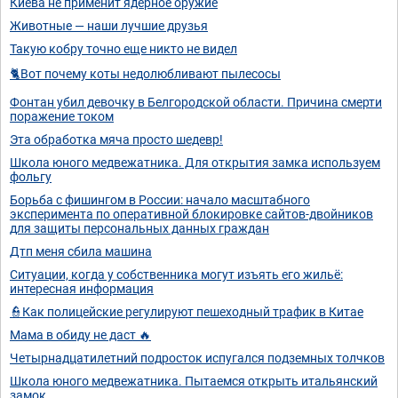
Киева не применит ядерное оружие
Животные — наши лучшие друзья
Такую кобру точно еще никто не видел
🐈Вот почему коты недолюбливают пылесосы
Фонтан убил девочку в Белгородской области. Причина смерти
поражение током
Эта обработка мяча просто шедевр!
Школа юного медвежатника. Для открытия замка используем
фольгу
Борьба с фишингом в России: начало масштабного
эксперимента по оперативной блокировке сайтов-двойников
для защиты персональных данных граждан
Дтп меня сбила машина
Ситуации, когда у собственника могут изъять его жильё:
интересная информация
👮Как полицейские регулируют пешеходный трафик в Китае
Мама в обиду не даст 🔥
Четырнадцатилетний подросток испугался подземных толчков
Школа юного медвежатника. Пытаемся открыть итальянский
замок