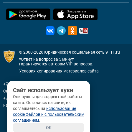
© 2000-2026
Юридическая социальная сеть 9111.ru
*Ответ на вопрос за 5 минут
гарантируется авторам VIP-вопросов.
Условия копирования материалов сайта
+7 (800) 505-91-11
Сайт использует куки
Санкт-Петербург
Они нужны для корректной работы
+7 (812) 336-92-64
сайта. Оставаясь на сайте, вы
наб. р. Фонтанки, д. 59
соглашаетесь на
использование
cookie файлов и с пользовательским
соглашением
.
OK