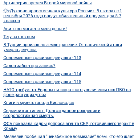
Артиллерия времен Второй мировой войны
💥«Духовно-нравственная культура России»: В школах с 1
сентября 2026 года введут обязательный предмет для 5-7
классов
Авито вымогает с меня деньги!
Тегу за стеклом
В Турции произошло землетрясение. От панической атаки
умерла девушка
Современные красивые девушки - 113
Салон забыл про запись?
Современные красивые девушки - 114
Современные красивые девушки - 115
НАТО требует от Европы пятикратного увеличения сил ПВО на
фоне растущих угроз
Книги в музеях города Кисловодск
Седьмой континент. Долгожданное рождение и
скоропостижная смерть.
ФСБ показала кадры допроса агента СБУ, готовившего теракт в
Крыму
Медведев пообещал “неизбежное возмездие” всем, кто его ждет