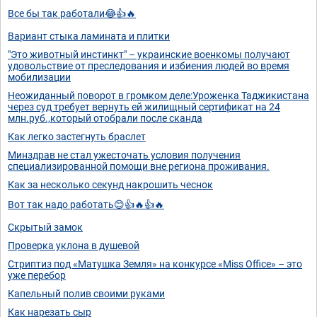
Все бы так работали😂👍🔥
Вариант стыка ламината и плитки
"Это животный инстинкт" – украинские военкомы получают
удовольствие от преследования и избиения людей во время
мобилизации
Неожиданный поворот в громком деле:Уроженка Таджикистана
через суд требует вернуть ей жилищный сертификат на 24
млн.руб.,который отобрали после сканда
Как легко застегнуть браслет
Минздрав не стал ужесточать условия получения
специализированной помощи вне региона проживания.
Как за несколько секунд накрошить чеснок
Вот так надо работать😊👍🔥👍🔥
Скрытый замок
Проверка уклона в душевой
Стриптиз под «Матушка Земля» на конкурсе «Miss Office» – это
уже перебор
Капельный полив своими руками
Как нарезать сыр