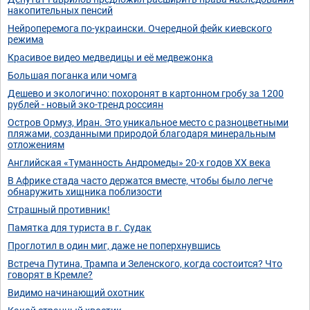
накопительных пенсий
Нейроперемога по-украински. Очередной фейк киевского
режима
Красивое видео медведицы и её медвежонка
Большая поганка или чомга
Дешево и экологично: похоронят в картонном гробу за 1200
рублей - новый эко-тренд россиян
Остров Ормуз, Иран. Это уникальное место с разноцветными
пляжами, созданными природой благодаря минеральным
отложениям
Английская «Туманность Андромеды» 20-х годов ХХ века
В Африке стада часто держатся вместе, чтобы было легче
обнаружить хищника поблизости
Страшный противник!
Памятка для туриста в г. Судак
Проглотил в один миг, даже не поперхнувшись
Встреча Путина, Трампа и Зеленского, когда состоится? Что
говорят в Кремле?
Видимо начинающий охотник