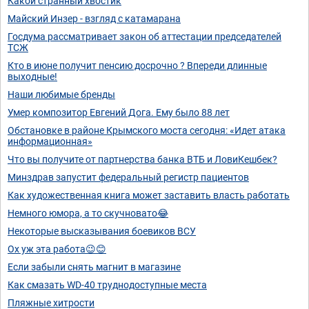
Какой странный хвостик
Майский Инзер - взгляд с катамарана
Госдума рассматривает закон об аттестации председателей
ТСЖ
Кто в июне получит пенсию досрочно ? Впереди длинные
выходные!
Наши любимые бренды
Умер композитор Евгений Дога. Ему было 88 лет
Обстановке в районе Крымского моста сегодня: «Идет атака
информационная»
Что вы получите от партнерства банка ВТБ и ЛовиКешбек?
Минздрав запустит федеральный регистр пациентов
Как художественная книга может заставить власть работать
Немного юмора, а то скучновато😂
Некоторые высказывания боевиков ВСУ
Ох уж эта работа😉😊
Если забыли снять магнит в магазине
Как смазать WD-40 труднодоступные места
Пляжные хитрости