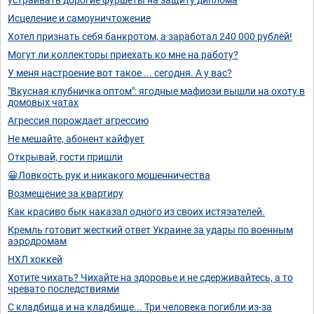
Исцеление и самоуничтожение
Хотел признать себя банкротом, а заработал 240 000 рублей!
Могут ли коллекторы приехать ко мне на работу?
У меня настроение вот такое ... сегодня. А у вас?
"Вкусная клубничка оптом": ягодные мафиози вышли на охоту в
домовых чатах
Агрессия порождает агрессию
Не мешайте, абонент кайфует
Открывай, гости пришли
😀Ловкость рук и никакого мошенничества
Возмещение за квартиру
Как красиво бык наказал одного из своих истязателей.
Кремль готовит жесткий ответ Украине за удары по военным
аэродромам
НХЛ хоккей
Хотите чихать? Чихайте на здоровье и не сдерживайтесь, а то
чревато последствиями
С кладбища и на кладбище... Три человека погибли из-за