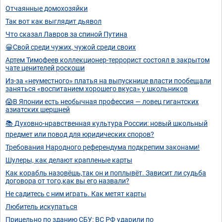
Отчаянные домохозяйки
Так вот как выглядит дьявол
Что сказал Лавров за спиной Путина
😀Свой среди чужих, чужой среди своих
Артем Тимофеев коллекционер-террорист состоял в закрытом
чате ценителей роскоши
Из-за «неуместного» платья на выпускнице власти пообещали
заняться «воспитанием хорошего вкуса» у школьников
😱В Японии есть необычная профессия — ловец гигантских
азиатских шершней
📚 Духовно-нравственная культура России: новый школьный
предмет или повод для юридических споров?
Требования Народного референдума подкрепим законами!
Шулеры, как делают крапленые карты
Как корабль назовёшь,так он и поплывёт. Зависит ли судьба
договора от того,как вы его назвали?
Не садитесь с ним играть. Как метят карты
Любитель искупаться
Прицельно по зданию СБУ: ВС РФ ударили по