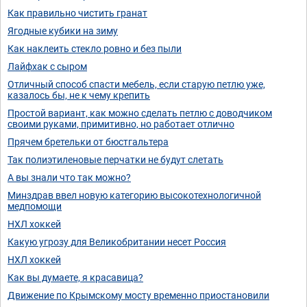
Как правильно чистить гранат
Ягодные кубики на зиму
Как наклеить стекло ровно и без пыли
Лайфхак с сыром
Отличный способ спасти мебель, если старую петлю уже,
казалось бы, не к чему крепить
Простой вариант, как можно сделать петлю с доводчиком
своими руками, примитивно, но работает отлично
Прячем бретельки от бюстгальтера
Так полиэтиленовые перчатки не будут слетать
А вы знали что так можно?
Минздрав ввел новую категорию высокотехнологичной
медпомощи
НХЛ хоккей
Какую угрозу для Великобритании несет Россия
НХЛ хоккей
Как вы думаете, я красавица?
Движение по Крымскому мосту временно приостановили