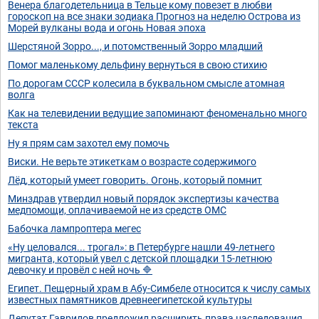
Венера благодетельница в Тельце кому повезет в любви
гороскоп на все знаки зодиака Прогноз на неделю Острова из
Морей вулканы вода и огонь Новая эпоха
Шерстяной Зорро..., и потомственный Зорро младший
Помог маленькому дельфину вернуться в свою стихию
По дорогам СССР колесила в буквальном смысле атомная
волга
Как на телевидении ведущие запоминают феноменально много
текста
Ну я прям сам захотел ему помочь
Виски. Не верьте этикеткам о возрасте содержимого
Лёд, который умеет говорить. Огонь, который помнит
Минздрав утвердил новый порядок экспертизы качества
медпомощи, оплачиваемой не из средств ОМС
Бабочка лампроптера мегес
«Ну целовался... трогал»: в Петербурге нашли 49-летнего
мигранта, который увел с детской площадки 15-летнюю
девочку и провёл с ней ночь 🔷
Египет. Пещерный храм в Абу-Симбеле относится к числу самых
известных памятников древнеегипетской культуры
Депутат Гаврилов предложил расширить права наследования