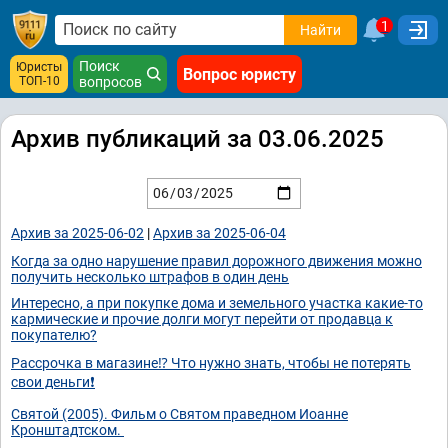
1
Найти
Поиск
Юристы
Вопрос юристу
ТОП-10
вопросов
Архив публикаций за 03.06.2025
Архив за 2025-06-02
|
Архив за 2025-06-04
Когда за одно нарушение правил дорожного движения можно
получить несколько штрафов в один день
Интересно, а при покупке дома и земельного участка какие-то
кармические и прочие долги могут перейти от продавца к
покупателю?
Рассрочка в магазине⁉️ Что нужно знать, чтобы не потерять
свои деньги❗
Святой (2005). Фильм о Cвятом праведном Иоанне
Кронштадтском. ‪