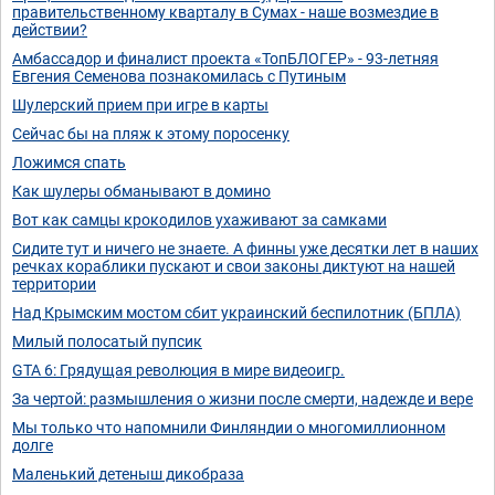
правительственному кварталу в Сумах - наше возмездие в
действии?
Амбассадор и финалист проекта «ТопБЛОГЕР» - 93-летняя
Евгения Семенова познакомилась с Путиным
Шулерский прием при игре в карты
Сейчас бы на пляж к этому поросенку
Ложимся спать
Как шулеры обманывают в домино
Вот как самцы крокодилов ухаживают за самками
Сидите тут и ничего не знаете. А финны уже десятки лет в наших
речках кораблики пускают и свои законы диктуют на нашей
территории
Над Крымским мостом сбит украинский беспилотник (БПЛА)
Милый полосатый пупсик
GTA 6: Грядущая революция в мире видеоигр.
За чертой: размышления о жизни после смерти, надежде и вере
Мы только что напомнили Финляндии о многомиллионном
долге
Маленький детеныш дикобраза