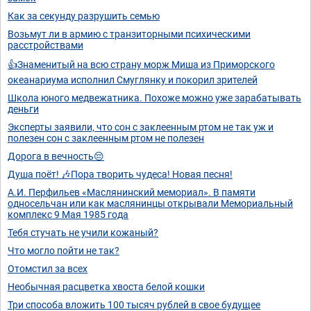
Как за секунду разрушить семью
Возьмут ли в армию с транзиторными психическими
расстройствами
👍Знаменитый на всю страну морж Миша из Приморского
океанариума исполнил Смуглянку и покорил зрителей
Школа юного медвежатника. Похоже можно уже зарабатывать
деньги
Эксперты заявили, что сон с заклеенным ртом не так уж и
полезен сон с заклеенным ртом не полезен
Дорога в вечность😔
Душа поёт! 🎶Пора творить чудеса! Новая песня!
А.И. Перфильев «Маслянинский мемориал». В памяти
односельчан или как маслянинцы открывали Мемориальный
комплекс 9 Мая 1985 года
Тебя стучать не учили кожаный?
Что могло пойти не так?
Отомстил за всех
Необычная расцветка хвоста белой кошки
Три способа вложить 100 тысяч рублей в свое будущее