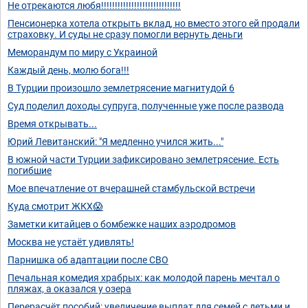
Не отрекаются любя!!!!!!!!!!!!!!!!!!!!!!!!!!!!!
Пенсионерка хотела открыть вклад, но вместо этого ей продали
страховку. И суды не сразу помогли вернуть деньги
Меморандум по миру с Украиной
Каждый день, молю бога!!!
В Турции произошло землетрясение магнитудой 6
Суд поделил доходы супруга, полученные уже после развода
Время открывать...
Юрий Левитанский: "Я медленно учился жить..."
В южной части Турции зафиксировано землетрясение. Есть
погибшие
Мое впечатление от вчерашней стамбульской встречи
Куда смотрит ЖКХ😱
Заметки китайцев о бомбежке наших аэродромов
Москва не устаёт удивлять!
Парнишка об адаптации после СВО
Печальная комедия храбрых: как молодой парень мечтал о
пляжах, а оказался у озера
Перерасчёт пособий: увеличение выплат для семей с детьми и