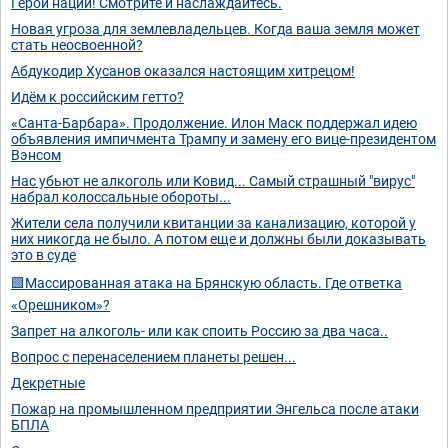
Герой нации! Смотрите и наслаждайтесь.
Новая угроза для землевладельцев. Когда ваша земля может
стать неосвоенной?
Абдукодир Хусанов оказался настоящим хитрецом!
Идём к российским гетто?
«Санта-Барбара». Продолжение. Илон Маск поддержал идею
объявления импичмента Трампу и замену его вице-президентом
Вэнсом
Нас убьют не алкоголь или Ковид... Самый страшный "вирус"
набрал колоссальные обороты...
Жители села получили квитанции за канализацию, которой у
них никогда не было. А потом еще и должны были доказывать
это в суде
🟩Массированная атака на Брянскую область. Где ответка
«Орешником»?
Запрет на алкоголь- или как споить Россию за два часа..
Вопрос с перенаселением планеты решен...
Декретные
Пожар на промышленном предприятии Энгельса после атаки
БПЛА