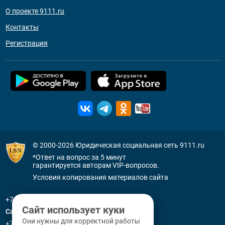
О проекте 9111.ru
Контакты
Регистрация
© 2000-2026
Юридическая социальная сеть 9111.ru
*Ответ на вопрос за 5 минут
гарантируется авторам VIP-вопросов.
Условия копирования материалов сайта
+7 (800) 505-91-11
Сайт использует куки
Санкт-Петербург
Они нужны для корректной работы
+7 (812) 336-92-64