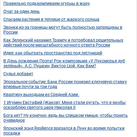
Правильно подкармливаем огурцы в жару
Очаг за один день
Спасаем растения в теплице от жаркого солнца
Звонки из-за границы могут быть полностью запрещены в
России
Как Зеленский нахамил Трампу и потребовал решительных
действий после масштабного ночного ответа России
Идея: как обыграть пространство под лестницей
В День рождения Поэта! Рок-композиция «У Лукоморья дуб
зелёный». А.С. Пушкин, Виктор Цой. Как Вам?
Судья добавит
Эпохальное событие: Банк России понизил ключевую ставку
впервые почти за три года
Квартиру выходцам из Средней Азии.
☦️ Игумен Евстафий (Жаков): Меня стали ругать, что я якобы
оскорбляю святого царя Николая II
Бога нет? Ну конечно, ведь вы слишком умные, чтобы понять
очевидное
Японский зонд Resilience врезался в Луну во время попытки
посадки