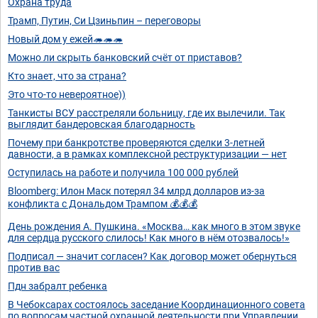
Охрана труда
Трамп, Путин, Си Цзиньпин – переговоры
Новый дом у ежей🦔🦔🦔
Можно ли скрыть банковский счёт от приставов?
Кто знает, что за страна?
Это что-то невероятное))
Танкисты ВСУ расстреляли больницу, где их вылечили. Так
выглядит бандеровская благодарность
Почему при банкротстве проверяются сделки 3-летней
давности, а в рамках комплексной реструктуризации — нет
Оступилась на работе и получила 100 000 рублей
Bloomberg: Илон Маск потерял 34 млрд долларов из-за
конфликта с Дональдом Трампом 💰💰💰
День рождения А. Пушкина. «Москва… как много в этом звуке
для сердца русского слилось! Как много в нём отозвалось!»
Подписал — значит согласен? Как договор может обернуться
против вас
Пдн забралт ребенка
В Чебоксарах состоялось заседание Координационного совета
по вопросам частной охранной деятельности при Управлении