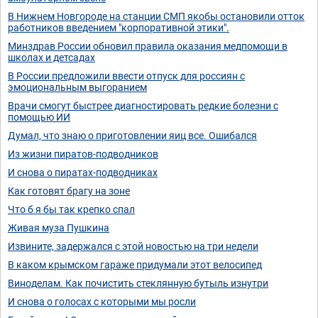
В Нижнем Новгороде на станции СМП якобы остановили отток
работников введением "корпоративной этики".
Минздрав России обновил правила оказания медпомощи в
школах и детсадах
В России предложили ввести отпуск для россиян с
эмоциональным выгоранием
Врачи смогут быстрее диагностировать редкие болезни с
помощью ИИ
Думал, что знаю о приготовлении яиц все. Ошибался
Из жизни пиратов-подводников
И снова о пиратах-подводниках
Как готовят брагу на зоне
Что б я бы так крепко спал
Живая муза Пушкина
Извините, задержался с этой новостью на три недели
В каком крымском гараже придумали этот велосипед
Виноделам. Как почистить стеклянную бутыль изнутри
И снова о голосах с которыми мы росли