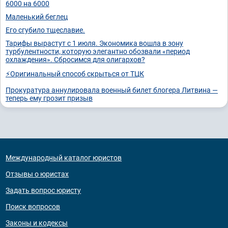
6000 на 6000
Маленький беглец
Его сгубило тщеславие.
Тарифы вырастут с 1 июля. Экономика вошла в зону
турбулентности, которую элегантно обозвали «период
охлаждения». Сбросимся для олигархов?
⚡Оригинальный способ скрыться от ТЦК
Прокуратура аннулировала военный билет блогера Литвина —
теперь ему грозит призыв
Международный каталог юристов
Отзывы о юристах
Задать вопрос юристу
Поиск вопросов
Законы и кодексы