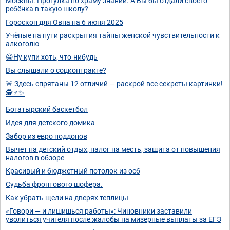
Москвы. Прогулка по храму знаний. А Вы бы отдали своего
ребёнка в такую школу?
Гороскоп для Овна на 6 июня 2025
Учёные на пути раскрытия тайны женской чувствительности к
алкоголю
😀Ну купи хоть, что-нибудь
Вы слышали о соцконтракте?
🚨 Здесь спрятаны 12 отличий — раскрой все секреты картинки!
🕵️♂️✨
Богатырский баскетбол
Идея для детского домика
Забор из евро поддонов
Вычет на детский отдых, налог на месть, защита от повышения
налогов в обзоре
Красивый и бюджетный потолок из осб
Судьба фронтового шофера.
Как убрать щели на дверях теплицы
«Говори — и лишишься работы»: Чиновники заставили
уволиться учителя после жалобы на мизерные выплаты за ЕГЭ