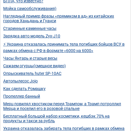
БПЛА, что известно?
Мойка самообслуживания)
Наглядный пример фразы «прямиком в ад» из китайских
городов Ханьдань и Гуанси
Старинные каминные часы
Зарядка авто модель Zyx-J10
⚡ Украина отказалась принимать тела погибших бойцов ВСУ в
рамках обмена с РФ в формате «6000 на 6000»
Часы Янтарь и старые весы
Сажаем огурцы(смешное видео)
Опрыскиватель huter SP-10AC
Автопылесос Jojo
Как сделать Ромашку
Пропеллер банный
Мерц повилял хвостиком перед Трампом, а Трамп потроллил
Мерца и поселил его в розовой спальне
Бесплатный большой набор косметики, кешбэк 70% на
продукты и такси за рубль
Украина отказалась забирать тела погибших в рамках обмена