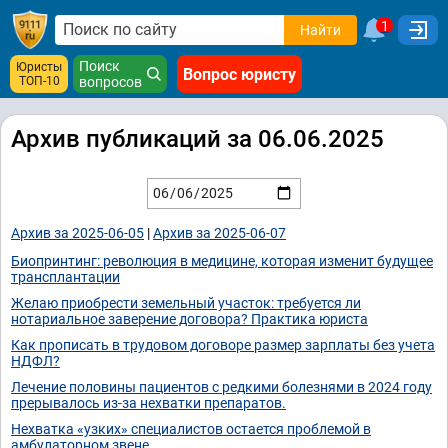
1
Найти
Поиск
Юристы
Вопрос юристу
ТОП-10
вопросов
Архив публикаций за 06.06.2025
Архив за 2025-06-05
|
Архив за 2025-06-07
Биопринтинг: революция в медицине, которая изменит будущее
трансплантации
Желаю приобрести земельный участок: требуется ли
нотариальное заверение договора? Практика юриста
Как прописать в трудовом договоре размер зарплаты без учета
НДФЛ?
Лечение половины пациентов с редкими болезнями в 2024 году
прерывалось из-за нехватки препаратов.
Нехватка «узких» специалистов остается проблемой в
амбулаторном звене