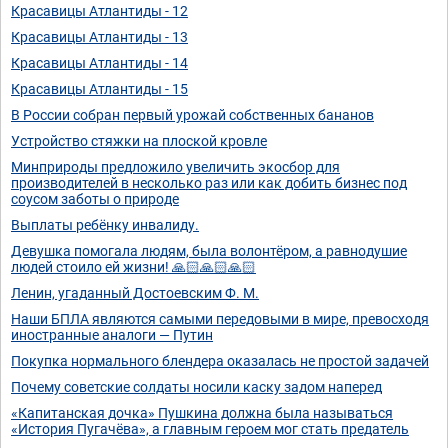
Красавицы Атлантиды - 12
Красавицы Атлантиды - 13
Красавицы Атлантиды - 14
Красавицы Атлантиды - 15
В России собран первый урожай собственных бананов
Устройство стяжки на плоской кровле
Минприроды предложило увеличить экосбор для
производителей в несколько раз или как добить бизнес под
соусом заботы о природе
Выплаты ребёнку инвалиду.
Девушка помогала людям, была волонтёром, а равнодушие
людей стоило ей жизни! 🙏🏻🙏🏻🙏🏻
Ленин, угаданный Достоевским Ф. М.
Наши БПЛА являются самыми передовыми в мире, превосходя
иностранные аналоги — Путин
Покупка нормального блендера оказалась не простой задачей
Почему советские солдаты носили каску задом наперед
«Капитанская дочка» Пушкина должна была называться
«История Пугачёва», а главным героем мог стать предатель