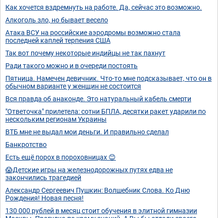
Как хочется вздремнуть на работе. Да, сейчас это возможно.
Алкоголь зло, но бывает весело
Атака ВСУ на российские аэродромы возможно стала
последней каплей терпения США
Так вот почему некоторые индийцы не так пахнут
Ради такого можно и в очереди постоять
Пятница. Намечен девичник. Что-то мне подсказывает, что он в
обычном варианте у женщин не состоится
Вся правда об анаконде. Это натуральный кабель смерти
"Ответочка" прилетела: сотни БПЛА, десятки ракет ударили по
нескольким регионам Украины
ВТБ мне не выдал мои деньги. И правильно сделал
Банкротство
Есть ещё порох в пороховницах 😊
😱Детские игры на железнодорожных путях едва не
закончились трагедией
Александр Сергеевич Пушкин: Волшебник Слова. Ко Дню
Рождения! Новая песня!
130 000 рублей в месяц стоит обучения в элитной гимназии