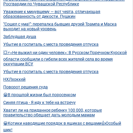
Росгвардии по Чувашской Республике
Уважение к минувшему — вот черта, отличающая
образованность от дикости. Пушкин
"Сошел с ума!": перепалка бывших друзей Трампа и Маска
выходит на новый уровень
Заблудшая душа
Убытие в госпиталь с места проведения отпуска
💥⚡«Не выжил ни один человек»: В Русском Поречном Курской
области сообщили о гибели всех жителей села во время
оккупации ВСУ
Убытие в госпиталь с места проведения отпуска
НХЛхоккей
Поворот решения суда
😀В прошлой жизни был поросенком
Синяя птица - Я иду к тебе на встречу
Хватит ли на приданное ребенку 100 000, которые
правительство обещает дать молодым мамам
😀Котики наводящие порядок в ящиках с вещами👍Особый
шик!