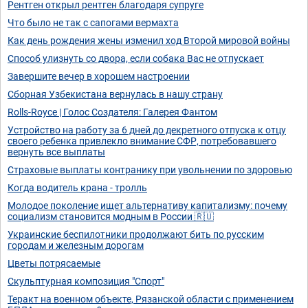
Рентген открыл рентген благодаря супруге
Что было не так с сапогами вермахта
Как день рождения жены изменил ход Второй мировой войны
Способ улизнуть со двора, если собака Вас не отпускает
Завершите вечер в хорошем настроении
Сборная Узбекистана вернулась в нашу страну
Rolls-Royce | Голос Создателя: Галерея Фантом
Устройство на работу за 6 дней до декретного отпуска к отцу
своего ребенка привлекло внимание СФР, потребовавшего
вернуть все выплаты
Страховые выплаты контранику при увольнении по здоровью
Когда водитель крана - тролль
Молодое поколение ищет альтернативу капитализму: почему
социализм становится модным в России 🇷🇺
Украинские беспилотники продолжают бить по русским
городам и железным дорогам
Цветы потрясаемые
Скульптурная композиция "Спорт"
Теракт на военном объекте, Рязанской области с применением