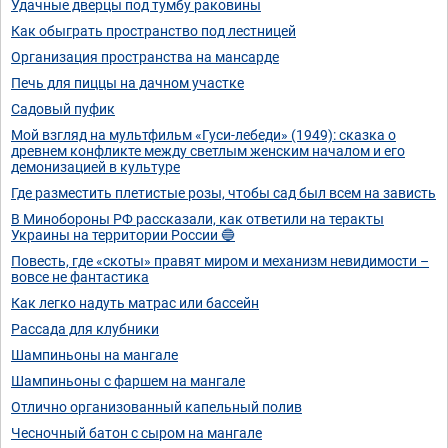
Удачные дверцы под тумбу раковины
Как обыграть пространство под лестницей
Организация пространства на мансарде
Печь для пиццы на дачном участке
Садовый пуфик
Мой взгляд на мультфильм «Гуси-лебеди» (1949): сказка о
древнем конфликте между светлым женским началом и его
демонизацией в культуре
Где разместить плетистые розы, чтобы сад был всем на зависть
В Минобороны РФ рассказали, как ответили на теракты
Украины на территории России 🔵
Повесть, где «скоты» правят миром и механизм невидимости –
вовсе не фантастика
Как легко надуть матрас или бассейн
Рассада для клубники
Шампиньоны на мангале
Шампиньоны с фаршем на мангале
Отлично организованный капельный полив
Чесночный батон с сыром на мангале