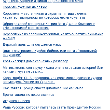
Буратино, Бартини и финал карабасовского мира
Корабль пустыни на пляже
Коростель — застенчивая и скрытная птица с очень
характерным криком, по которому ее легко узнать
Образ роковой женщины: Кэтрин Зета-Джонс блистает в
«Невыносимой жестокости»
Переселение из аварийного жилья, на что обратить внимание
жильцу
Дерзкий малыш, не слушается маму
Элиты заигрались. Курбан-байрам или шаги к "халяльной
оккупации"
Хозяина ждёт дома серьезный разговор
Магия, жизнь, сон в руку и одна очень страшная история! Или
как меня чуть не съели...
Кара грядёт! США предположили срок многоцелевого «удара
возмездия» России по Украине .
Как Святая Троица спасёт цивилизацию на Земле
Врачи гадали, но не догадались
Игрушка 19 века
Рада Русских, которая пыталась стать Президентом России,