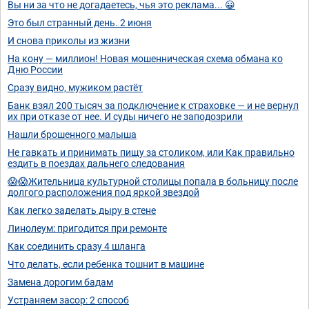
Вы ни за что не догадаетесь, чья это реклама... 😀
Это был странный день. 2 июня
И снова приколы из жизни
На кону — миллион! Новая мошенническая схема обмана ко
Дню России
Сразу видно, мужиком растёт
Банк взял 200 тысяч за подключение к страховке — и не вернул
их при отказе от нее. И суды ничего не заподозрили
Нашли брошенного малыша
Не гавкать и принимать пищу за столиком, или Как правильно
ездить в поездах дальнего следования
😱😱Жительница культурной столицы попала в больницу после
долгого расположения под яркой звездой
Как легко заделать дыру в стене
Линолеум: пригодится при ремонте
Как соединить сразу 4 шланга
Что делать, если ребенка тошнит в машине
Замена дорогим бадам
Устраняем засор: 2 способ