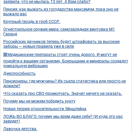
заявила, что не мылась 13 лет. А Вам слабо?
Пенсия: как выжать из государства максимум, пока оно не
выжало вас
Крупный гвоздь в гроб СССР.
Огнестрельное оружие мира: самозарядная винтовка М1
Гаранд
Российских дачников теперь будут штрафовать за высокие
заборы — новые правила уже в силе
🟩Медицинские препараты стоят очень дорого. И могут не
подойти к вашему организму. Боярышник и минералы создадут
уникальную вибрацию
Диеспособность
Пенсионеры: где мужчины? Их съела статистика или просто не
дожили?
Что сказать про СВО-промолчать. Значит ничего не сказать.
Почему мы не можем победить хунту
Новая теория относительности Эйнштейна
ЛОЖЬ ВО БЛАГО: почему мы врем даже себе? (И куда это нас
заведет)
Лавочка детства.