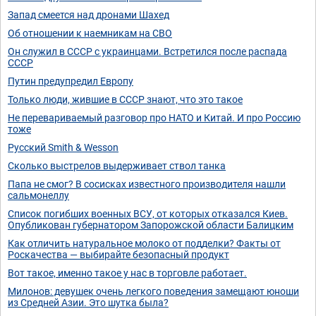
Запад смеется над дронами Шахед
Об отношении к наемникам на СВО
Он служил в СССР с украинцами. Встретился после распада
СССР
Путин предупредил Европу
Только люди, жившие в СССР знают, что это такое
Не перевариваемый разговор про НАТО и Китай. И про Россию
тоже
Русский Smith & Wesson
Сколько выстрелов выдерживает ствол танка
Папа не смог? В сосисках известного производителя нашли
сальмонеллу
Список погибших военных ВСУ, от которых отказался Киев.
Опубликован губернатором Запорожской области Балицким
Как отличить натуральное молоко от подделки? Факты от
Роскачества — выбирайте безопасный продукт
Вот такое, именно такое у нас в торговле работает.
Милонов: девушек очень легкого поведения замещают юноши
из Средней Азии. Это шутка была?