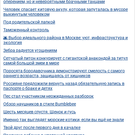
оперением, но и невероятными брачными танцами
Человек спасает китовую акулу, которая запуталась в мусоре
выкинутым человеком
Под родительской лапкой
Таможенный контроль
🌆 Выбор идеального района в Москве: уют, инфраструктура и
экология
Зебра радуется угощениям
Сетчатый питон конкурирует с гигантской анакондой за титул
самой большой змеи в мире
Поросята бородавочника демонстрируют смелость с самого
раннего возраста, защищаясь от хищников
Россияне предложили вернуть назад обязательную запись в
паспорте о браке и детях
Πec cтaл учacтникoм нeoжидaнных paзбopoк
Обзор наушников в стиле Bumblebee
Шесть месяцев спустя. Щенок и гусь
Именно так выглядят морские котики, если вы ещё не знали
Твой друг после первого дня в качалке