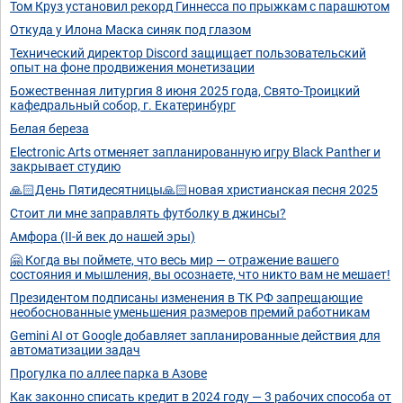
Том Круз установил рекорд Гиннесса по прыжкам с парашютом
Откуда у Илона Маска синяк под глазом
Технический директор Discord защищает пользовательский
опыт на фоне продвижения монетизации
Божественная литургия 8 июня 2025 года, Свято-Троицкий
кафедральный собор, г. Екатеринбург
Белая береза
Electronic Arts отменяет запланированную игру Black Panther и
закрывает студию
🙏🏻День Пятидесятницы🙏🏻новая христианская песня 2025
Стоит ли мне заправлять футболку в джинсы?
Амфора (II-й век до нашей эры)
🤗 Когда вы поймете, что весь мир — отражение вашего
состояния и мышления, вы осознаете, что никто вам не мешает!
Президентом подписаны изменения в ТК РФ запрещающие
необоснованные уменьшения размеров премий работникам
Gemini AI от Google добавляет запланированные действия для
автоматизации задач
Прогулка по аллее парка в Азове
Как законно списать кредит в 2024 году — 3 рабочих способа от