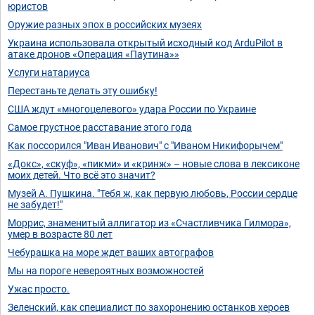
юристов
Оружие разных эпох в российских музеях
Украина использовала открытый исходный код ArduPilot в
атаке дронов «Операция «Паутина»»
Услуги натариуса
Перестаньте делать эту ошибку!
США ждут «многоцелевого» удара России по Украине
Самое грустное расставание этого года
Как поссорился "Иван Иванович" с "Иваном Никифорычем"
«Докс», «скуф», «пикми» и «кринж» – новые слова в лексиконе
моих детей. Что всё это значит?
Музей А. Пушкина. "Тебя ж, как первую любовь, России сердце
не забудет!"
Моррис, знаменитый аллигатор из «Счастливчика Гилмора»,
умер в возрасте 80 лет
Чебурашка на море ждет ваших автографов
Мы на пороге невероятных возможностей
Ужас просто.
Зеленский, как специалист по захоронению останков хероев