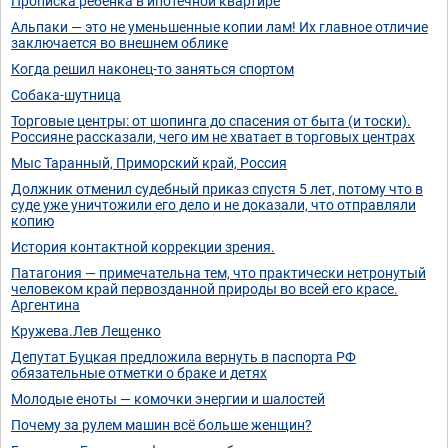
Прописка ребенка в ипотечной квартире
Альпаки — это не уменьшенные копии лам! Их главное отличие
заключается во внешнем облике
Когда решил наконец-то заняться спортом
Собака-шутница
Торговые центры: от шопинга до спасения от быта (и тоски).
Россияне рассказали, чего им не хватает в торговых центрах
Мыс Таранный, Приморский край, Россия
Должник отменил судебный приказ спустя 5 лет, потому что в
суде уже уничтожили его дело и не доказали, что отправляли
копию
История контактной коррекции зрения.
Патагония — примечательна тем, что практически нетронутый
человеком край первозданной природы во всей его красе.
Аргентина
Кружева.Лев Лещенко
Депутат Буцкая предложила вернуть в паспорта РФ
обязательные отметки о браке и детях
Молодые еноты — комочки энергии и шалостей
Почему за рулем машин всё больше женщин?