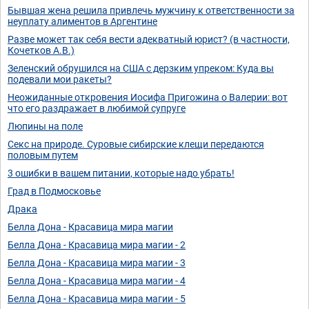
Бывшая жена решила привлечь мужчину к ответственности за
неуплату алиментов в Аргентине
Разве может так себя вести адекватный юрист? (в частности,
Кочетков А.В.)
Зеленский обрушился на США с дерзким упреком: Куда вы
подевали мои ракеты?
Неожиданные откровения Иосифа Пригожина о Валерии: вот
что его раздражает в любимой супруге
Люпины на поле
Секс на природе. Суровые сибирские клещи передаются
половым путем
3 ошибки в вашем питании, которые надо убрать!
Град в Подмосковье
Драка
Белла Дона - Красавица мира магии
Белла Дона - Красавица мира магии - 2
Белла Дона - Красавица мира магии - 3
Белла Дона - Красавица мира магии - 4
Белла Дона - Красавица мира магии - 5