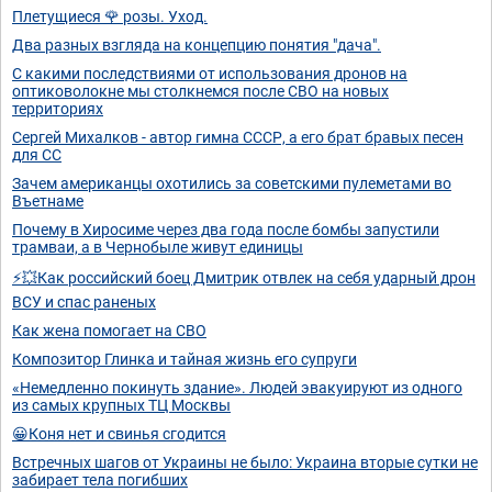
Плетущиеся 🌹 розы. Уход.
Два разных взгляда на концепцию понятия "дача".
С какими последствиями от использования дронов на
оптиковолокне мы столкнемся после СВО на новых
территориях
Сергей Михалков - автор гимна СССР, а его брат бравых песен
для СС
Зачем американцы охотились за советскими пулеметами во
Въетнаме
Почему в Хиросиме через два года после бомбы запустили
трамваи, а в Чернобыле живут единицы
⚡💥Как российский боец Дмитрик отвлек на себя ударный дрон
ВСУ и спас раненых
Как жена помогает на СВО
Композитор Глинка и тайная жизнь его супруги
«Немедленно покинуть здание». Людей эвакуируют из одного
из самых крупных ТЦ Москвы
😀Коня нет и свинья сгодится
Встречных шагов от Украины не было: Украина вторые сутки не
забирает тела погибших