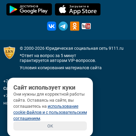
© 2000-2026
Юридическая социальная сеть 9111.ru
*Ответ на вопрос за 5 минут
гарантируется авторам VIP-вопросов.
Условия копирования материалов сайта
+7 (800) 505-91-11
Сайт использует куки
Санкт-Петербург
Они нужны для корректной работы
+7 (812) 336-92-64
сайта. Оставаясь на сайте, вы
наб. р. Фонтанки, д. 59
соглашаетесь на
использование
cookie файлов и с пользовательским
соглашением
.
OK