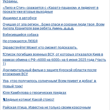
Украины.
«Лило и Стич» сражается с «Каратэ-пацаном» и лидирует в
прокате уже вторые выходные
Инцидент в автобусе
Очищая от зла регион...Боже спаси и сохрани люди твоя .Всем
Ангела Хранителя вам ребята.Аминь.🙏🙏🙏
Взбесившийся собака
Не отрекаются ЛЮБЯ
Здравствуйте! Может кто сможет подсказать.
❗Список погибших военных ВСУ, от которых отказался Киев в
рамках обмена с РФ «6000 на 6000» на 6 июня 2025 года (Часть
1)
Документальный фильм о защите Курской области после
вторжения ВСУ
Ура, утро получилось солнечным! Всем привет и добра! ☀️
Новый трек!
Юля Камбулова о героических предках
🐈Бедные котики! Какой стресс!
Райская птица. Известна не только своим красочным