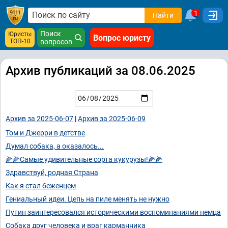
1
Найти
Поиск
Юристы
Вопрос юристу
ТОП-10
вопросов
Архив публикаций за 08.06.2025
Архив за 2025-06-07
|
Архив за 2025-06-09
Том и Джерри в детстве
Думал собака, а оказалось...
🌽🌽Самые удивительные сорта кукурузы!🌽🌽
Здравствуй, родная Страна
Как я стал беженцем
Гениальный идеи. Цепь на пиле менять не нужно
Путин заинтересовался историческими воспоминаниями немца
Собака друг человека и враг карманника