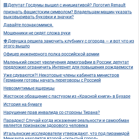
🟩Депутат Госдумы вышел с инициативой? Логотип Renault
признать фашистским символом? Владельцам машин указать
выковыривать буковки и значки?
Давайте познакомимся.
Мошенники не сидят сложа руки
🍓Девушка решила замочить клубнику с огорода — и вот что из
этого вышло
Офицер инженерного полка российской армии
Маленький секрет увеличения демографии в России: депутат
предложил ограничить Интернет для повышения рождаемости
Уже сдуваются?! Некоторые члены кабинета министров
Германии готовы начать переговоры с Россией
Невозмутимые ящерицы
Жестокое обращение с пастухом из «Красной книги» в Бухаре
История на бумаге
Нарушение прав инвалида со стороны Тирана?
Парадокс! Случай когда искажение реальности и самообман
является признаком здорового человека
Итальянские исследователи утверждают, что под пирамидой
Менкаура находится второй «скрытый город»