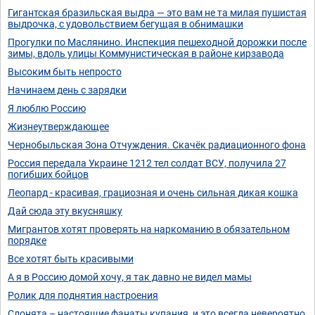
Гигантская бразильская выдра — это вам не та милая пушистая
выдрочка, с удовольствием бегущая в обнимашки
Прогулки по Маслянино. Инспекция пешеходной дорожки после
зимы, вдоль улицы Коммунистическая в районе кирзавода
Высоким быть непросто
Начинаем день с зарядки
Я люблю Россию
Жизнеутверждающее
Чернобыльская Зона Отчуждения. Скачёк радиационного фона
Россия передала Украине 1212 тел солдат ВСУ, получила 27
погибших бойцов
Леопард - красивая, грациозная и очень сильная дикая кошка
Дай сюда эту вкусняшку
Мигрантов хотят проверять на наркоманию в обязательном
порядке
Все хотят быть красивыми
А я в Россию домой хочу, я так давно не видел мамы
Ролик для поднятия настроения
Слонята – настоящие фанаты купания, и это всегда невероятно