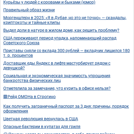
Курьёзы у людей с коровами и быками (юмор)
Правильный образ жизни
Моргенштерн в 2025: «Я в Дубае, но это не точно» — скандалы,
криптокоты и тайные клипы
Выдел доли в натуре в жилом доме, как решить проблему?
США переживают период упадка, напоминающий распад
Советского Союза
Приставы сняли со вклада 300 рублей — вкладчик лишился 180
т. р. процентов
Доставщик еды Яндекс в лифте мастурбирует рядом с
девушкой?
Социальная и экономическая значимость упрощения
банкротства физических лиц
Отметелила за замечание, что курить в офисе нельзя?
🟩Рейд ОМОНа в Строгино
Как получить заграничный паспорт за 3 дня: причины, порядок
оформления
Цветная революция вернулась в США
Опасные бактерии в купатах для гриля