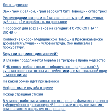
Лето в деревне
Зажигаем с баяном, играя евро бит! Хит! Новейший супер трек!
Рекомендации авторам сайта: как попасть в рейтинг лучших
публикаций и заработать на рассылке
✨Гороскоп для всех знаков на сегодня✨ГОРОСКОП НА 11
ИЮНЯ ✨
Коллектив Скорой Медицинской Помощи в Краснокаменске
добивается улучшений условий труда. Они написали в
прокуратуру.
Берут ли в армию с дискинезией?
В Глазове продолжается борьба за трудовые права медсестер.
ДНК кошек, собак и крыс не обнаружено — радоваться? В
купатах нашли патогены и антибиотики, а в минеральной воде
— много лития
На какой обман идут призывники
Нефростома и служба в армии
Пожар страшная стихия
В Ачинске работники закрытого стационара филиала краевого
туберкулёзного диспансера № 1 написали открытое письмо -
они опасаются закрытия стационара.