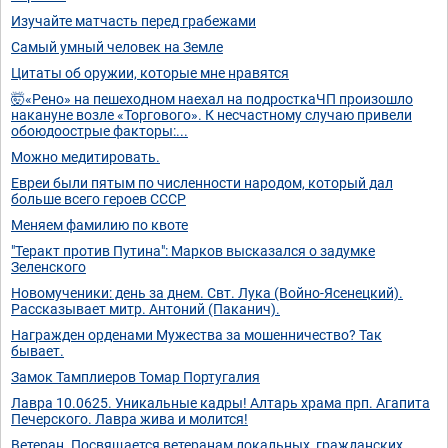
Изучайте матчасть перед грабежами
Самый умный человек на Земле
Цитаты об оружии, которые мне нравятся
🤯«Рено» на пешеходном наехал на подросткаЧП произошло
накануне возле «Торгового». К несчастному случаю привели
обоюдоострые факторы:...
Можно медитировать.
Евреи были пятым по численности народом, который дал
больше всего героев СССР
Меняем фамилию по квоте
"Теракт против Путина": Марков высказался о задумке
Зеленского
Новомученики: день за днем. Свт. Лука (Войно-Ясенецкий).
Рассказывает митр. Антоний (Паканич).
Награжден орденами Мужества за мошенничество? Так
бывает.
Замок Тамплиеров Томар Португалия
Лавра 10.0625. Уникальные кадры! Алтарь храма прп. Агапита
Печерского. Лавра жива и молится!
Ветеран. Посвящается ветеранам локальных, гражданских