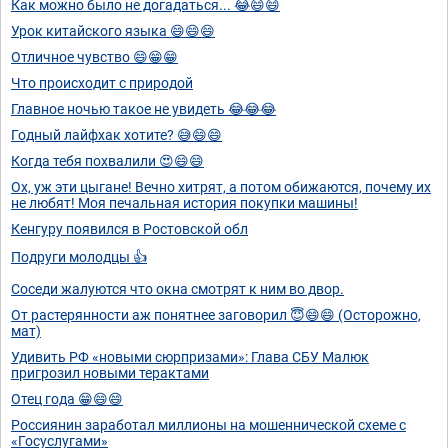
Как можно было не догадаться... 😂😄😄
Урок китайского языка 😄😄😄
Отличное чувство 😄😁😁
Что происходит с природой
Главное ночью такое не увидеть 😂😂😂
Годный лайфхак хотите? 😅😄😄
Когда тебя похвалили 😍😄😄
Ох, уж эти цыгане! Вечно хитрят, а потом обижаются, почему их
не любят! Моя печальная история покупки машины!
Кенгуру появился в Ростовской обл
Подруги молодцы 👍
Соседи жалуются что окна смотрят к ним во двор.
От растерянности аж понятнее заговорил 😇😄😄 (Осторожно,
мат)
Удивить РФ «новыми сюрпризами»: Глава СБУ Малюк
пригрозил новыми терактами
Отец года 😁😄😄
Россиянин заработал миллионы на мошеннической схеме с
«Госуслугами»