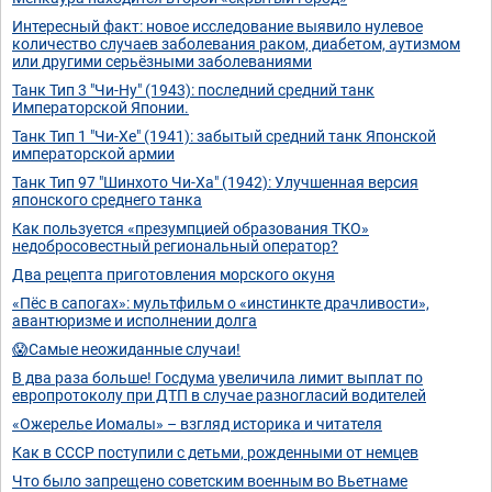
Интересный факт: новое исследование выявило нулевое
количество случаев заболевания раком, диабетом, аутизмом
или другими серьёзными заболеваниями
Танк Тип 3 "Чи-Ну" (1943): последний средний танк
Императорской Японии.
Танк Тип 1 "Чи-Хе" (1941): забытый средний танк Японской
императорской армии
Танк Тип 97 "Шинхото Чи-Ха" (1942): Улучшенная версия
японского среднего танка
Как пользуется «презумпцией образования ТКО»
недобросовестный региональный оператор?
Два рецепта приготовления морского окуня
«Пёс в сапогах»: мультфильм о «инстинкте драчливости»,
авантюризме и исполнении долга
😱Самые неожиданные случаи!
В два раза больше! Госдума увеличила лимит выплат по
европротоколу при ДТП в случае разногласий водителей
«Ожерелье Иомалы» – взгляд историка и читателя
Как в СССР поступили с детьми, рожденными от немцев
Что было запрещено советским военным во Вьетнаме