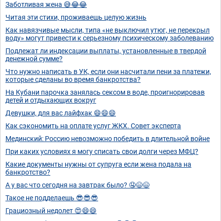
Заботливая жена 😅😂😂
Читая эти стихи, проживаешь целую жизнь
Как навязчивые мысли, типа «не выключил утюг, не перекрыл
воду» могут привести к серьезному психическому заболеванию
Подлежат ли индексации выплаты, установленные в твердой
денежной сумме?
Что нужно написать в УК, если они насчитали пени за платежи,
которые сделаны во время банкротства?
На Кубани парочка занялась сексом в воде, проигнорировав
детей и отдыхающих вокруг
Девушки, для вас лайфхак 😄😄😄
Как сэкономить на оплате услуг ЖКХ. Совет эксперта
Мединский: Россию невозможно победить в длительной войне
При каких условиях я могу списать свои долги через МФЦ?
Какие документы нужны от супруга если жена подала на
банкротство?
А у вас что сегодня на завтрак было? 🤤😄😄
Такое не подделаешь 😎😎😎
Грациозный недолет 😍😄😄