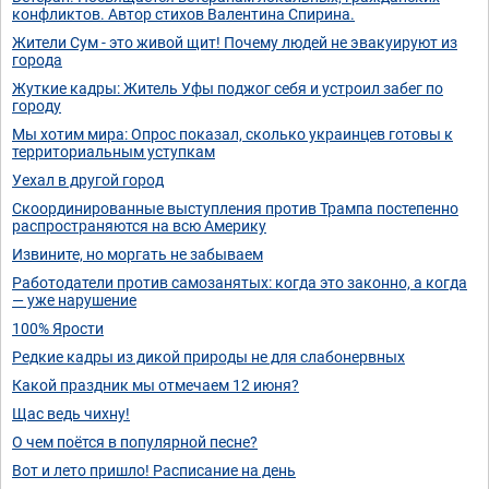
конфликтов. Автор стихов Валентина Спирина.
Жители Сум - это живой щит! Почему людей не эвакуируют из
города
Жуткие кадры: Житель Уфы поджог себя и устроил забег по
городу
Мы хотим мира: Опрос показал, сколько украинцев готовы к
территориальным уступкам
Уехал в другой город
Скоординированные выступления против Трампа постепенно
распространяются на всю Америку
Извините, но моргать не забываем
Работодатели против самозанятых: когда это законно, а когда
— уже нарушение
100% Ярости
Редкие кадры из дикой природы не для слабонервных
Какой праздник мы отмечаем 12 июня?
Щас ведь чихну!
О чем поётся в популярной песне?
Вот и лето пришло! Расписание на день