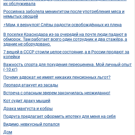
их обслуживала
Россиянка заболела менингитом после употребления мяса и
немытых овощей
⚡Мам, я вернулся! Слёзы радости освобождённых из плена
В поселке Краснодара из-за очередей на почте люди падают в
обморок. Там работает всего один сотрудник и два стажёра, а
здание не оборудовано.
7 вещей в СССР стоили целое состояние, а в России продают за
копейки
Важность спорта для похудения переоценена. Мой личный опыт
(-10 кг)
Почему адвокат не имеет никаких пенсионных льгот?
Леопард атакует из засады
Встреча с опасным зверем закончилась неожиданно!
Кот судит драку мышей
Драка мангуста и кобры
Подруга предлагает оформить ипотеку для меня на себя
Видимо, невкусный попался
Дом