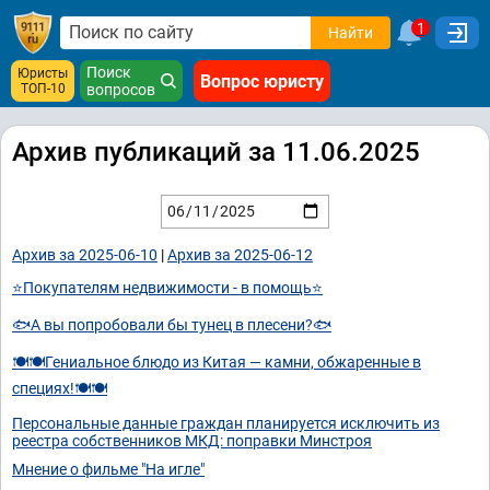
1
Найти
Поиск
Юристы
Вопрос юристу
ТОП-10
вопросов
Архив публикаций за 11.06.2025
Архив за 2025-06-10
|
Архив за 2025-06-12
⭐Покупателям недвижимости - в помощь⭐
🐟А вы попробовали бы тунец в плесени?🐟
🍽🍽Гениальное блюдо из Китая — камни, обжаренные в
специях!🍽🍽
Персональные данные граждан планируется исключить из
реестра собственников МКД: поправки Минстроя
Мнение о фильме "На игле"