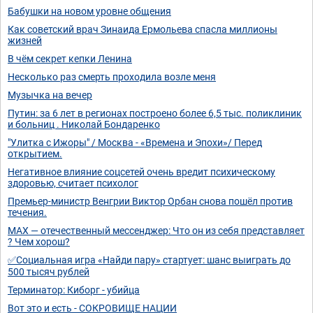
Бабушки на новом уровне общения
Как советский врач Зинаида Ермольева спасла миллионы
жизней
В чём секрет кепки Ленина
Несколько раз смерть проходила возле меня
Музычка на вечер
Путин: за 6 лет в регионах построено более 6,5 тыс. поликлиник
и больниц . Николай Бондаренко
"Улитка с Ижоры" / Москва - «Времена и Эпохи»/ Перед
открытием.
Негативное влияние соцсетей очень вредит психическому
здоровью, считает психолог
Премьер-министр Венгрии Виктор Орбан снова пошёл против
течения.
MAX — отечественный мессенджер: Что он из себя представляет
? Чем хорош?
✅Социальная игра «Найди пару» стартует: шанс выиграть до
500 тысяч рублей
Терминатор: Киборг - убийца
Вот это и есть - СОКРОВИЩЕ НАЦИИ