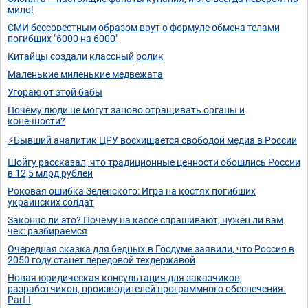
мило!
СМИ бессовестным образом врут о формуле обмена телами
погибших "6000 на 6000"
Китайцы создали классный ролик
Маленькие миленькие медвежата
Угораю от этой бабы
Почему люди не могут заново отращивать органы и
конечности?
⚡️Бывший аналитик ЦРУ восхищается свободой медиа в России
Шойгу рассказал, что традиционные ценности обошлись России
в 12,5 млрд рублей
Роковая ошибка Зеленского: Игра на костях погибших
украинских солдат
Законно ли это? Почему на кассе спрашивают, нужен ли вам
чек: разбираемся
Очередная сказка для бедных.в Госдуме заявили, что Россия в
2050 году станет передовой техдержавой
Новая юридическая консультация для заказчиков,
разработчиков, производителей программного обеспечения.
Part I