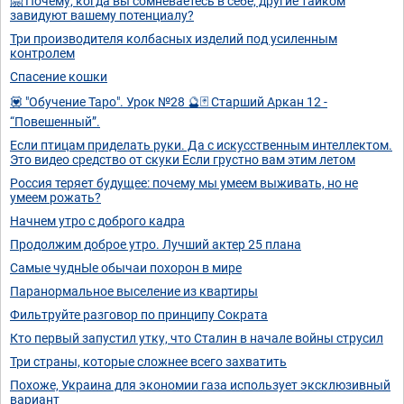
🤗 Почему, когда вы сомневаетесь в себе, другие тайком
завидуют вашему потенциалу?
Три производителя колбасных изделий под усиленным
контролем
Спасение кошки
💟 "Обучение Таро". Урок №28 🔮🃏 Старший Аркан 12 -
“Повешенный”.
Если птицам приделать руки. Да с искусственным интеллектом.
Это видео средство от скуки Если грустно вам этим летом
Россия теряет будущее: почему мы умеем выживать, но не
умеем рожать?
Начнем утро с доброго кадра
Продолжим доброе утро. Лучший актер 25 плана
Самые чуднЫе обычаи похорон в мире
Паранормальное выселение из квартиры
Фильтруйте разговор по принципу Сократа
Кто первый запустил утку, что Сталин в начале войны струсил
Три страны, которые сложнее всего захватить
Похоже, Украина для экономии газа использует эксклюзивный
вариант