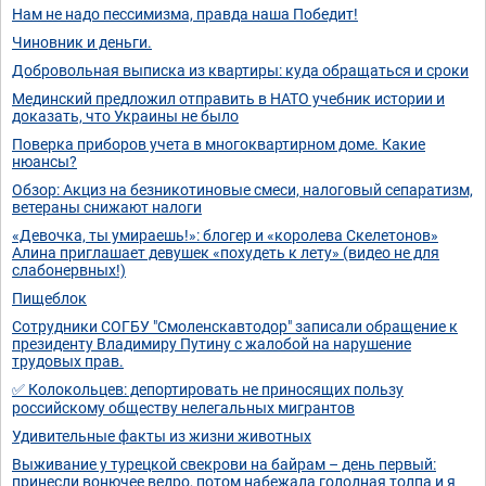
Нам не надо пессимизма, правда наша Победит!
Чиновник и деньги.
Добровольная выписка из квартиры: куда обращаться и сроки
Мединский предложил отправить в НАТО учебник истории и
доказать, что Украины не было
Поверка приборов учета в многоквартирном доме. Какие
нюансы?
Обзор: Акциз на безникотиновые смеси, налоговый сепаратизм,
ветераны снижают налоги
«Девочка, ты умираешь!»: блогер и «королева Скелетонов»
Алина приглашает девушек «похудеть к лету» (видео не для
слабонервных!)
Пищеблок
Сотрудники СОГБУ "Смоленскавтодор" записали обращение к
президенту Владимиру Путину с жалобой на нарушение
трудовых прав.
✅ Колокольцев: депортировать не приносящих пользу
российскому обществу нелегальных мигрантов
Удивительные факты из жизни животных
Выживание у турецкой свекрови на байрам – день первый:
принесли вонючее ведро, потом набежала голодная толпа и я