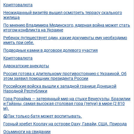
Криптовалюта
Неожиданный визитёр вышел осмотреть террасу скального
жилища
По мнению Владимира Мединского, ядерная война может стать
итогом конфликта на Украине
Ребенок путешествует один, какие документы ему необходимо
иметь при себе.
Подводные камни в договоре долевого участия
Криптовалюта
Адвокатские анекдоты
Россия готова к длительному противостоянию с Украиной. Об
этом заявил помощник президента России
Российские войска вышли к западной границе Донецкой
Народной Республики
Гора Рорайма — затерянный мир на стыке Венесуэлы, Бразилии
и Гайаны, самая высокая столовая гора (тепуи) в мире (2 810
м).
😱Так только батя может воспитывать.
Горный хребет Коолау на острове Оаху, Гавайи, США. Природа
Осьминоги на свидании