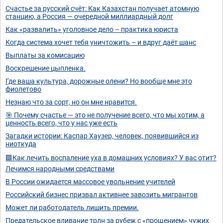
Счастье за русский счёт: Как Казахстан получает атомную
станцию, а Россия — очередной миллиардный долг
Как «развалить» уголовное дело – практика юриста
Когда система хочет тебя уничтожить – и вдруг даёт шанс
Выплаты за комисацию
Воскрешение цыпленка.
Где ваша культура, дорожные олени? Но вообще мне это
фиолетово
Незнаю что за сорт, но он мне нравится.
🎯 Почему счастье — это не получение всего, что мы хотим, а
ценность всего, что у нас уже есть
Загадки истории: Каспар Хаузер, человек, появившийся из
ниоткуда
🟩Как лечить воспаление уха в домашних условиях? У вас отит?
Лечимся народными средствами
В России ожидается массовое увольнение учителей
Российский бизнес призвал активнее завозить мигрантов
Может ли работодатель лишить премии.
Предательское вливание трлн за рубеж с «прощением» чужих