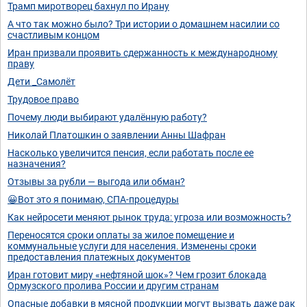
Трамп миротворец бахнул по Ирану
А что так можно было? Три истории о домашнем насилии со
счастливым концом
Иран призвали проявить сдержанность к международному
праву
Дети _Самолёт
Трудовое право
Почему люди выбирают удалённую работу?
Николай Платошкин о заявлении Анны Шафран
Насколько увеличится пенсия, если работать после ее
назначения?
Отзывы за рубли — выгода или обман?
😀Вот это я понимаю, СПА-процедуры
Как нейросети меняют рынок труда: угроза или возможность?
Переносятся сроки оплаты за жилое помещение и
коммунальные услуги для населения. Изменены сроки
предоставления платежных документов
Иран готовит миру «нефтяной шок»? Чем грозит блокада
Ормузского пролива России и другим странам
Опасные добавки в мясной продукции могут вызвать даже рак