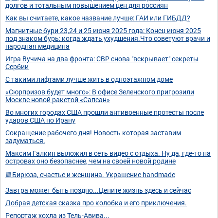
долгов и тотальным повышением цен для россиян
Как вы считаете, какое название лучше: ГАИ или ГИБДД?
Магнитные бури 23,24 и 25 июня 2025 года: Конец июня 2025
под знаком бурь: когда ждать ухудшения.Что советуют врачи и
народная медицина
Игра Вучича на два фронта: СВР снова "вскрывает" секреты
Сербии
С такими лифтами лучше жить в одноэтажном доме
«Сюрпризов будет много»: В офисе Зеленского пригрозили
Москве новой ракетой «Сапсан»
Во многих городах США прошли антивоенные протесты после
ударов США по Ирану
Сокращение рабочего дня! Новость которая заставим
задуматься.
Максим Галкин выложил в сеть видео с отдыха. Ну да, где-то на
островах оно безопаснее, чем на своей новой родине
🟩Бирюза, счастье и женщина. Украшение handmade
Завтра может быть поздно...Цените жизнь здесь и сейчас
Добрая детская сказка про колобка и его приключения.
Репортаж хохла из Тель-Авива...