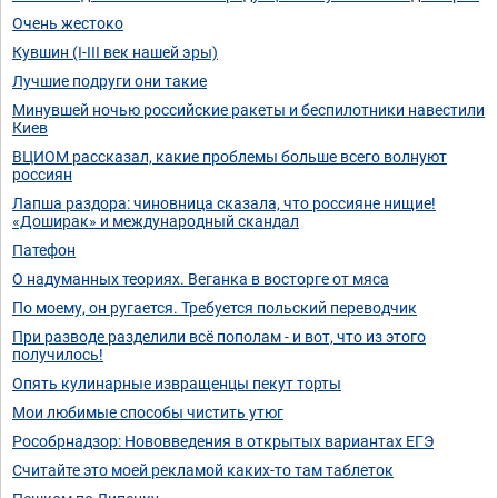
Очень жестоко
Кувшин (I-III век нашей эры)
Лучшие подруги они такие
Минувшей ночью российские ракеты и беспилотники навестили
Киев
ВЦИОМ рассказал, какие проблемы больше всего волнуют
россиян
Лапша раздора: чиновница сказала, что россияне нищие!
«Доширак» и международный скандал
Патефон
О надуманных теориях. Веганка в восторге от мяса
По моему, он ругается. Требуется польский переводчик
При разводе разделили всё пополам - и вот, что из этого
получилось!
Опять кулинарные извращенцы пекут торты
Мои любимые способы чистить утюг
Рособрнадзор: Нововведения в открытых вариантах ЕГЭ
Считайте это моей рекламой каких-то там таблеток