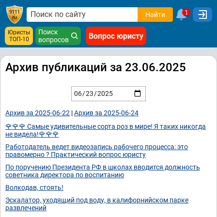
1
Найти
Поиск
Юристы
Вопрос юристу
ТОП-10
вопросов
Архив публикаций за 23.06.2025
Архив за 2025-06-22
|
Архив за 2025-06-24
🌹🌹🌹 Самые удивительные сорта роз в мире! Я таких никогда
не видела!🌹🌹🌹
Работодатель ведет видеозапись рабочего процесса: это
правомерно ? Практический вопрос юристу
По поручению Президента РФ в школах вводится должность
советника директора по воспитанию
Волкодав, стоять!
Эскалатор, уходящий под воду, в калифорнийском парке
развлечений