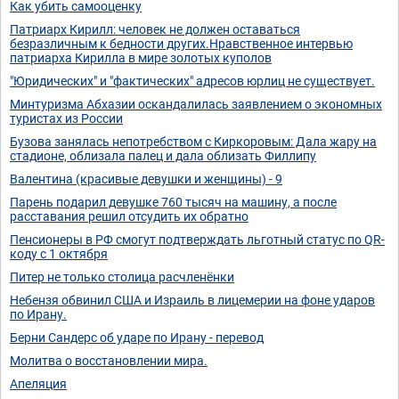
Как убить самооценку
Патриарх Кирилл: человек не должен оставаться
безразличным к бедности других.Нравственное интервью
патриарха Кирилла в мире золотых куполов
"Юридических" и "фактических" адресов юрлиц не существует.
Минтуризма Абхазии оскандалилась заявлением о экономных
туристах из России
Бузова занялась непотребством с Киркоровым: Дала жару на
стадионе, облизала палец и дала облизать Филлипу
Валентина (красивые девушки и женщины) - 9
Парень подарил девушке 760 тысяч на машину, а после
расставания решил отсудить их обратно
Пенсионеры в РФ смогут подтверждать льготный статус по QR-
коду с 1 октября
Питер не только столица расчленёнки
Небензя обвинил США и Израиль в лицемерии на фоне ударов
по Ирану.
Берни Сандерс об ударе по Ирану - перевод
Молитва о восстановлении мира.
Апеляция