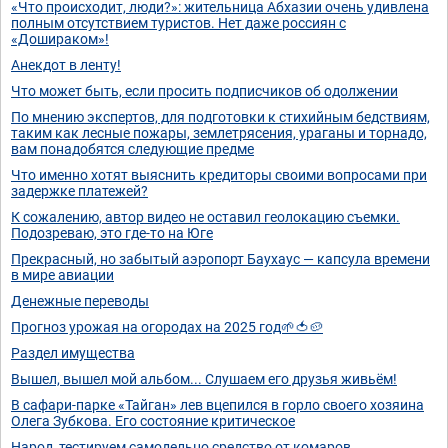
«Что происходит, люди?»: жительница Абхазии очень удивлена
полным отсутствием туристов. Нет даже россиян с
«Дошираком»!
Анекдот в ленту!
Что может быть, если просить подписчиков об одолжении
По мнению экспертов, для подготовки к стихийным бедствиям,
таким как лесные пожары, землетрясения, ураганы и торнадо,
вам понадобятся следующие предме
Что именно хотят выяснить кредиторы своими вопросами при
задержке платежей?
К сожалению, автор видео не оставил геолокацию съемки.
Подозреваю, это где-то на Юге
Прекрасный, но забытый аэропорт Баухаус — капсула времени
в мире авиации
Денежные переводы
Прогноз урожая на огородах на 2025 год🌱🍅🥔
Раздел имущества
Вышел, вышел мой альбом... Слушаем его друзья живьём!
В сафари-парке «Тайган» лев вцепился в горло своего хозяина
Олега Зубкова. Его состояние критическое
Народ, тестируем самодельно средство от комаров