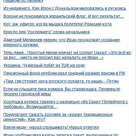
Пешком по Липецку
Из недавнего. Как Илон с Дональдом миловались и ругались
Вороне не понравился израильский флаг. И вот результат...
Кот, аж, офигел, когда мышка полетела! Реакция кота
Кресло для "последнего" слова начальника
Дмитрий Медведев уверен, что Иран продолжит создание
ядерного оружия.
Тель-Авив...Простые евреи кричат на солдат Цахал: «Это всё из
за вас... никто не просил вас нападать на Иран...»
Украина. Чудесный побег из ТЦК на ходу
Пенсионный фонд опубликовал средний размер пенсии в РФ
«Там, где ступает нога русского солдата, то наше» - Путин
Если не слышате писк комара, Вы старикашка. Проверьте
теорию городской девы
Хохлушка купила тарелку с надписью «Из Санкт-Петербурга с
любовью». Возмущается...
Предлагают сажать россиян за «кражу традиционных
ценностей». Как это?
Взяли моду - народ спрашивать! Народ ответил
Иран опубликовал кадры запуска ракет, выпущенных по