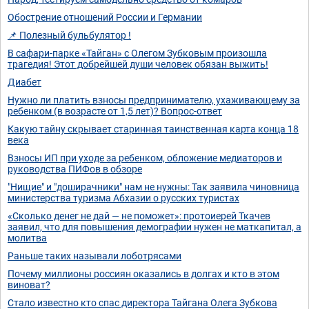
Обострение отношений России и Германии
📌 Полезный бульбулятор !
В сафари-парке «Тайган» с Олегом Зубковым произошла
трагедия! Этот добрейшей души человек обязан выжить!
Диабет
Нужно ли платить взносы предпринимателю, ухаживающему за
ребенком (в возрасте от 1,5 лет)? Вопрос-ответ
Какую тайну скрывает старинная таинственная карта конца 18
века
Взносы ИП при уходе за ребенком, обложение медиаторов и
руководства ПИФов в обзоре
"Нищие" и "доширачники" нам не нужны: Так заявила чиновница
министерства туризма Абхазии о русских туристах
«Сколько денег не дай — не поможет»: протоиерей Ткачев
заявил, что для повышения демографии нужен не маткапитал, а
молитва
Раньше таких называли лоботрясами
Почему миллионы россиян оказались в долгах и кто в этом
виноват?
Стало известно кто спас директора Тайгана Олега Зубкова