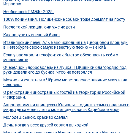
Израилю
Необычный ПМЭФ - 2025.
100℅ понимания. Полицейские собаки тоже дремлят на посту
После такой лекции, они уже не дети
Как получить военный билет
Итальянский певец Аль Бано исполнил на Дворцовой площади
в Петербурге свою самую известную песню — Felicità
Если у вас украли телефон: как быстро обезопасить себя от
мошенников
Очередной «доброволец» из Луцка. ТЦКшники благородно под
руки довели его до бусика, чтоб не потерялся
Можно ли купаться в Чёрном море: опасное влияние мазута на
человека
О регистрации иностранных гостей на территории Российской
Федерации.
Аэропорт имени принцессы Юлианы — один из самых опасных в
мире, где самолёт легко может сдуть вас в Карибское море
Молодец, сынок, красиво сделал
День, когда у всех друзей совпал выходной
Масштабные разрушения в Израиле после ответа Ирана на