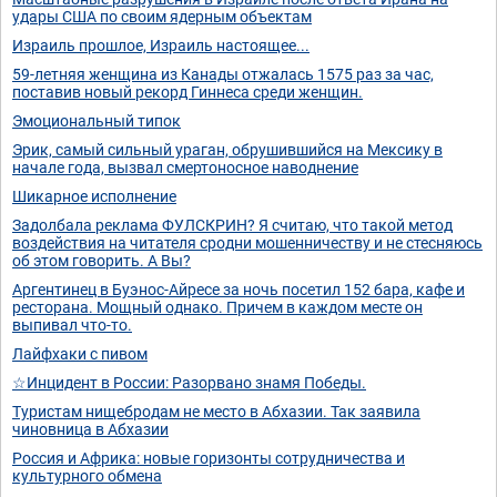
удары США по своим ядерным объектам
Израиль прошлое, Израиль настоящее...
59-летняя женщина из Канады отжалась 1575 раз за час,
поставив новый рекорд Гиннеса среди женщин.
Эмоциональный типок
Эрик, самый сильный ураган, обрушившийся на Мексику в
начале года, вызвал смертоносное наводнение
Шикарное исполнение
Задолбала реклама ФУЛСКРИН? Я считаю, что такой метод
воздействия на читателя сродни мошенничеству и не стесняюсь
об этом говорить. А Вы?
Аргентинец в Буэнос-Айресе за ночь посетил 152 бара, кафе и
ресторана. Мощный однако. Причем в каждом месте он
выпивал что-то.
Лайфхаки с пивом
☆Инцидент в России: Разорвано знамя Победы.
Туристам нищебродам не место в Абхазии. Так заявила
чиновница в Абхазии
Россия и Африка: новые горизонты сотрудничества и
культурного обмена