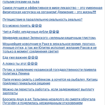
голыми руками на льва
Самое лучшее и эффективное в мире лекарство – это умеренная
физическая нагрузка на организм! Движение – это жизнь❗❗❗
Путешествие в параллельную реальность реально?
Его можно понять 😁😄😄
Чип и Дейл: неудачные дубли 😅😁😁
Медведев назвал Зеленского «зеленым кишечным глистом»
Мощнейшее новолуние в Раке в зеркальное время, прогноз ,
лунные сутки, а так же Юпитер исполнит желание Раков и не
только в момент соединения светил
Еда уже важнее 😄😄😄
А ловко ты это! 😄😄😄
Путин: к появлению украинской государственности привела
политика Ленина
Папе нужно сидеть с ребенком, а хочется на рыбалку. Китаец
придумал гениальное решение
Можно ли перестать работать, если задерживают выплату
зарплаты
Бросила душу в ад: Талызина незадолго до смерти обругала
Пугачёву и поделилась неожиданным откровением