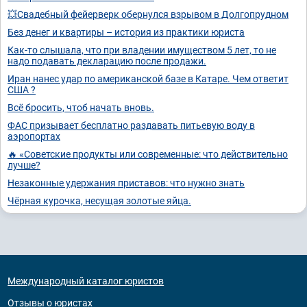
💥Свадебный фейерверк обернулся взрывом в Долгопрудном
Без денег и квартиры – история из практики юриста
Как-то слышала, что при владении имуществом 5 лет, то не
надо подавать декларацию после продажи.
Иран нанес удар по американской базе в Катаре. Чем ответит
США ?
Всё бросить, чтоб начать вновь.
ФАС призывает бесплатно раздавать питьевую воду в
аэропортах
🔥 «Советские продукты или современные: что действительно
лучше?
Незаконные удержания приставов: что нужно знать
Чёрная курочка, несущая золотые яйца.
Международный каталог юристов
Отзывы о юристах