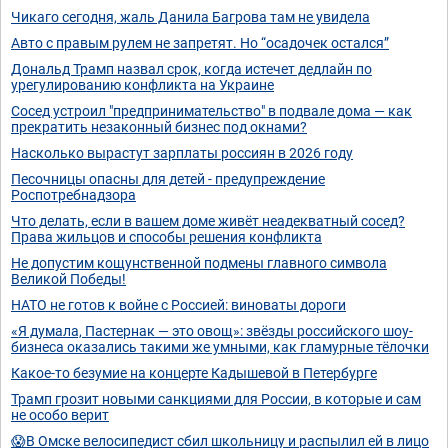
Чикаго сегодня, жаль Данила Багрова там не увидела
Авто с правым рулем не запретят. Но “осадочек остался”
Дональд Трамп назвал срок, когда истечет дедлайн по
урегулированию конфликта на Украине
Сосед устроил "предпринимательство" в подвале дома — как
прекратить незаконный бизнес под окнами?
Насколько вырастут зарплаты россиян в 2026 году
Песочницы опасны для детей - предупреждение
Роспотребнадзора
Что делать, если в вашем доме живёт неадекватный сосед?
Права жильцов и способы решения конфликта
Не допустим кощунственной подмены главного символа
Великой Победы!
НАТО не готов к войне с Россией: виноваты дороги
«Я думала, Пастернак — это овощ»: звёзды российского шоу-
бизнеса оказались такими же умными, как гламурные тёлочки
Какое-то безумие на концерте Кадышевой в Петербурге
Трамп грозит новыми санкциями для России, в которые и сам
не особо верит
😱В Омске велосипедист сбил школьницу и распылил ей в лицо