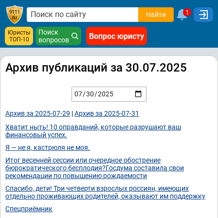
1
Найти
Поиск
Юристы
Вопрос юристу
ТОП-10
вопросов
Архив публикаций за 30.07.2025
Архив за 2025-07-29
|
Архив за 2025-07-31
Хватит ныть! 10 оправданий, которые разрушают ваш
финансовый успех.
Я — не я, кастрюля не моя.
Итог весенней сессии или очередное обострение
бюрократического бесплодия?Госдума составила свои
рекомендации по повышению рождаемости
Спасибо, дети! Три четверти взрослых россиян, имеющих
отдельно проживающих родителей, оказывают им поддержку
Спецприёмник