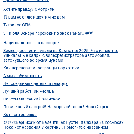
Хотите правду? Смотрите.
😍Сам не сплю и другим не дам
Тигриное СПА
31 июля Венера переходит в знак Рака!♋❤️🌟
Национальность в паспорте
Землетрясение и цунами на Камчатке 2025. Что известно.
Уникальные кадры с видеорегистратора автомобиля,
затонувшего во время цунами
Как перевозят иностранцы наркотики...
А мы любим поесть
Непоседливый детеныш гепарда
Лучший работник месяца
Совсем маленький олененок
Позитивный настрой! На морской волне! Новый трек!
Кот повторюшка
🎨🎨🎨Вернисаж от Валентины: Пустыня Сахара из космоса?
Пока нет названия у картины. Помогите с названием