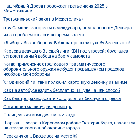
Наш чёрный Дрозд провожает третье июня 2025 в
Межстоличьи.
Третьеиюньский закат в Межстоличьи
✈️🔥 Самолет загорелся в международном аэропорту Денвера
из-за проблем с шасси во время взлета
«Выборы без выборов»: В Альпах решали судьбу Зеленского!
Карьера ведущего Высшей лиги КВН под угрозой: Хрусталев
устроил пьяный дебош на борту самолета
Когда применение стрелкового травматического
оборонительного оружия не будет превышением пределов
необходимой обороны
💘 Одинокий пингвин полюбил картонную девочку из аниме
Как на автобусе ездить бесплатно : В Туле нашли способ
Как быстро разморозить холодильник без луж и стресса
Остановил машину для досмотра
Полицейская комедия фильм кадр
Шарташ — озеро в Кировском районе Екатеринбурга, находится
на северо-восточной окраине города
Перекличка... Вроде все на месте 😀