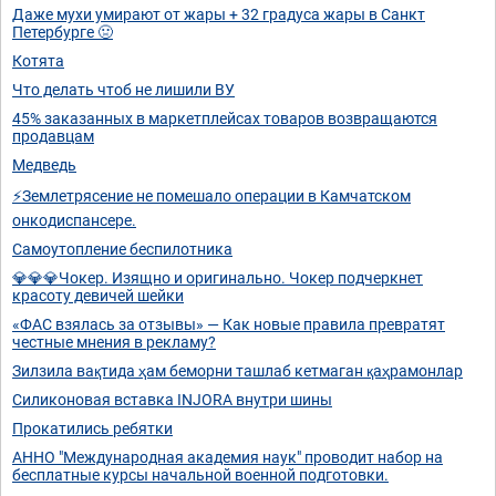
Даже мухи умирают от жары + 32 градуса жары в Санкт
Петербурге 🤢
Котята
Что делать чтоб не лишили ВУ
45% заказанных в маркетплейсах товаров возвращаются
продавцам
Медведь
⚡Землетрясение не помешало операции в Камчатском
онкодиспансере.
Самоутопление беспилотника
💎💎💎Чокер. Изящно и оригинально. Чокер подчеркнет
красоту девичей шейки
«ФАС взялась за отзывы» — Как новые правила превратят
честные мнения в рекламу?
Зилзила вақтида ҳам беморни ташлаб кетмаган қаҳрамонлар
Силиконовая вставка INJORA внутри шины
Прокатились ребятки
АННО "Международная академия наук" проводит набор на
бесплатные курсы начальной военной подготовки.