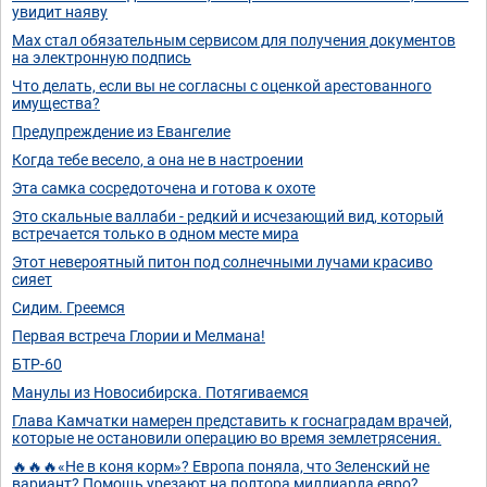
увидит наяву
Max стал обязательным сервисом для получения документов
на электронную подпись
Что делать, если вы не согласны с оценкой арестованного
имущества?
Предупреждение из Евангелие
Когда тебе весело, а она не в настроении
Эта самка сосредоточена и готова к охоте
Это скальные валлаби - редкий и исчезающий вид, который
встречается только в одном месте мира
Этот невероятный питон под солнечными лучами красиво
сияет
Сидим. Греемся
Первая встреча Глории и Мелмана!
БТР-60
Манулы из Новосибирска. Потягиваемся
Глава Камчатки намерен представить к госнаградам врачей,
которые не остановили операцию во время землетрясения.
🔥🔥🔥«Не в коня корм»? Европа поняла, что Зеленский не
вариант? Помощь урезают на полтора миллиарда евро?