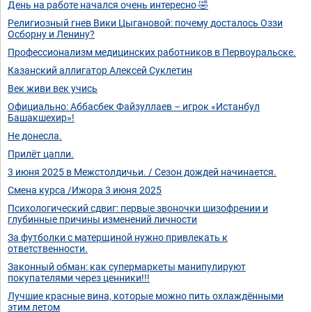
День на работе начался очень интересно 🤣
Религиозный гнев Вики Цыгановой: почему досталось Оззи
Осборну и Ленину?
Профессионализм медицинских работников в Первоуральске.
Казанский аллигатор Алексей Суклетин
Век живи век учись
Официально: Аббасбек Файзуллаев – игрок «Истанбул
Башакшехир»!
Не донесла.
Прилёт цапли.
3 июня 2025 в Межстолдичьи. / Сезон дождей начинается.
Смена курса /Ижора 3 июня 2025
Психологический сдвиг: первые звоночки шизофрении и
глубинные причины изменений личности
За футболки с матерщиной нужно привлекать к
ответственности.
Законный обман: как супермаркеты манипулируют
покупателями через ценники!!!
Лучшие красные вина, которые можно пить охлаждёнными
этим летом