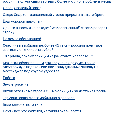
россиян, получающих зарплату более миллиона рублей в месяц
Липецк-зеленый город
Озеро Спаркс – живописный уголок природы в штате Орегон
Ёрш морской парусный
Деньги в России на исходе: "Безболезненный" способ разорить
страну
На земле обетованной
Счастливые избранные: более 45 тысяч россиян получают
зарплату от миллиона рублей
10 причин, почему санкции не работают, назвал МВФ
Max стал обязательным для получения документов на
электронную подпись:как вас принудительно запишут в
мессенджер под соусом удобства
Работа
Землетрясение
Китай ответил на угрозы США о санкциях за нефть из России
Терминаторша с автомобильного развала
Бпла самолетного типа
Почти всё, что кажется, не таким оказывается