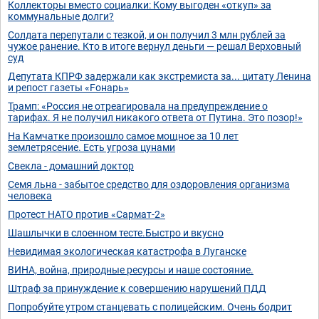
Коллекторы вместо социалки: Кому выгоден «откуп» за
коммунальные долги?
Солдата перепутали с тезкой, и он получил 3 млн рублей за
чужое ранение. Кто в итоге вернул деньги — решал Верховный
суд
Депутата КПРФ задержали как экстремиста за... цитату Ленина
и репост газеты «Fонарь»
Трамп: «Россия не отреагировала на предупреждение о
тарифах. Я не получил никакого ответа от Путина. Это позор!»
На Камчатке произошло самое мощное за 10 лет
землетрясение. Есть угроза цунами
Свекла - домашний доктор
Семя льна - забытое средство для оздоровления организма
человека
Протест НАТО против «Сармат-2»
Шашлычки в слоенном тесте.Быстро и вкусно
Невидимая экологическая катастрофа в Луганске
ВИНА, война, природные ресурсы и наше состояние.
Штраф за принуждение к совершению нарушений ПДД
Попробуйте утром станцевать с полицейским. Очень бодрит