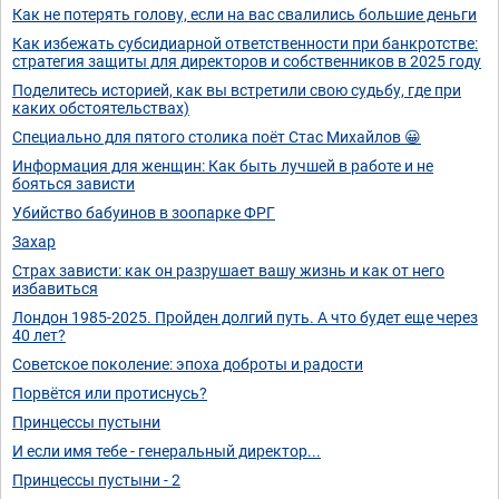
Как не потерять голову, если на вас свалились большие деньги
Как избежать субсидиарной ответственности при банкротстве:
стратегия защиты для директоров и собственников в 2025 году
Поделитесь историей, как вы встретили свою судьбу, где при
каких обстоятельствах)
Специально для пятого столика поёт Стас Михайлов 😀
Информация для женщин: Как быть лучшей в работе и не
бояться зависти
Убийство бабуинов в зоопарке ФРГ
Захар
Страх зависти: как он разрушает вашу жизнь и как от него
избавиться
Лондон 1985-2025. Пройден долгий путь. А что будет еще через
40 лет?
Советское поколение: эпоха доброты и радости
Порвётся или протиснусь?
Принцессы пустыни
И если имя тебе - генеральный директор...
Принцессы пустыни - 2