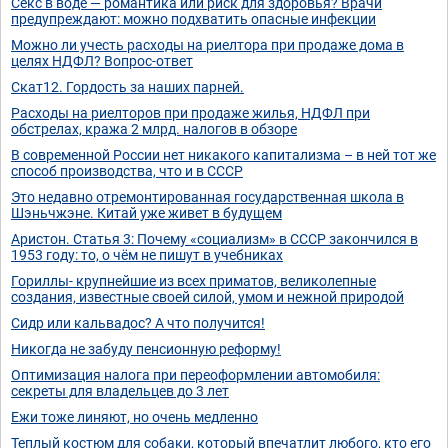
Секс в воде — романтика или риск для здоровья? Врачи
предупреждают: можно подхватить опасные инфекции
Можно ли учесть расходы на риелтора при продаже дома в
целях НДФЛ? Вопрос-ответ
Скат12. Гордость за наших парней.
Расходы на риелторов при продаже жилья, НДФЛ при
обстрелах, кража 2 млрд. налогов в обзоре
В современной России нет никакого капитализма – в ней тот же
способ производства, что и в СССР
Это недавно отремонтированная государственная школа в
Шэньчжэне. Китай уже живет в будущем
Аристон. Статья 3: Почему «социализм» в СССР закончился в
1953 году: то, о чём не пишут в учебниках
Гориллы- крупнейшие из всех приматов, великолепные
создания, известные своей силой, умом и нежной природой
Сидр или кальвадос? А что получится!
Никогда не забуду пенсионную реформу!
Оптимизация налога при переоформлении автомобиля:
секреты для владельцев до 3 лет
Ежи тоже линяют, но очень медленно
Теплый костюм для собаки, который впечатлит любого, кто его