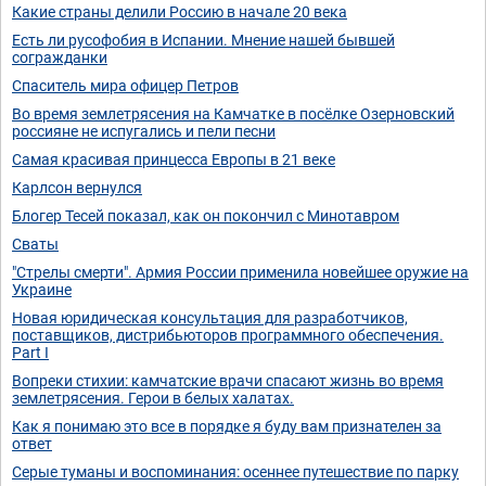
Какие страны делили Россию в начале 20 века
Есть ли русофобия в Испании. Мнение нашей бывшей
согражданки
Спаситель мира офицер Петров
Во время землетрясения на Камчатке в посёлке Озерновский
россияне не испугались и пели песни
Самая красивая принцесса Европы в 21 веке
Карлсон вернулся
Блогер Тесей показал, как он покончил с Минотавром
Сваты
"Стрелы смерти". Армия России применила новейшее оружие на
Украине
Новая юридическая консультация для разработчиков,
поставщиков, дистрибьюторов программного обеспечения.
Part I
Вопреки стихии: камчатские врачи спасают жизнь во время
землетрясения. Герои в белых халатах.
Как я понимаю это все в порядке я буду вам признателен за
ответ
Серые туманы и воспоминания: осеннее путешествие по парку