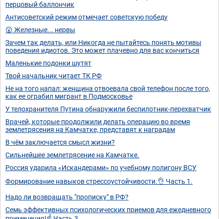
перцовый баллончик
Антисоветский режим отмечает советскую победу
😮 Железные... нервы
Зачем так делать, или Никогда не пытайтесь понять мотивы
поведения идиотов. Это может плачевно для вас кончиться
Маленькие подонки шутят
Твой начальник читает ТК РФ
Не на того напал: женщина отвоевала свой телефон после того,
как ее ограбил мигрант в Подмосковье
У телохранителя Путина обнаружили беспилотник-перехватчик
Врачей, которые продолжили делать операцию во время
землетрясения на Камчатке, представят к наградам
В чём заключается смысл жизни?
Сильнейшее землетрясение на Камчатке.
Россия ударила «Искандерами» по учебному полигону ВСУ
Формирование навыков стрессоустойчивости.👌 Часть 1.
Надо ли возвращать "прописку" в РФ?
Семь эффективных психологических приемов для ежедневного
применения!☝ Часть 3.