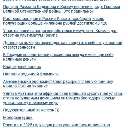
Портрет Рамзана Кадырова в Крыму вернули в ряд с Героями
Великой Отечественной войны. Это правильно?
Рост миллионеров в России.Росстат сообщает, число
получающих больше миллиона рублей достигло 45 428
У нас на ваши санкции выработался иммунитет. Кремль дал
ответ на ультиматум Трампа
Дропперство через переводы: как защитить себя от уголовной
ответственности
В Госдуме посоветовали россиянам всегда иметь при себе
наличные деньги
Квартирный вопрос
Напоили водичкой фламинго
Американский экономист Сакс раскрыл главную причину
начала СВО на Украине
Улитка Ахатина, или африканская большая сухопутная улитка,
стала популярным домашним питомцем благодаря своему
уникальному внешнему виду
Подозрительный хамелеон )))
Молодые зуйки
Росстат: в 2025 году в два раза увеличилось количество