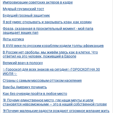
Импровизации советских актеров в кадре
Мудрый грузинский тост
Будущий грозный защитник
Я всё умею: открывать и закрывать кран, как хозяин
Фраза, сказанная в пронзительный момент - мой папа
защищает ваших пап
Яхты котика
В XVIII веке по русским кораблям ходили толпы африканцев
В России нет свободы, мы живём здесь как в клетке. Что
ответил на это человек, поживший в Европе
Великий врач в полоску
✨Гороскоп для всех знаков на сегодня✨ГОРОСКОП НА 30
ИЮЛЯ ✨
Страны с самым массовым оттоком населения
Вам бы Америку починить
Как без очереди пройти в любое место
🎯 Почему единственное место, где наши мечты и цели
становятся невозможными — это в нашей собственной голове
🎯Почему маленькие радости рождают огромное желание жить