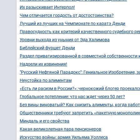
Их разыскивает Интерпол!
Чем отличается гордость от достостоинства?
Лучший из лучших на Чемпионате по каратэ Денди
Правосудность как критерий качественного судебного р
Уровни выхода из уныния от Эда Халимова
Библейский фуршет Денди
Раздел приватизированной в совместной собственности
Надоели их извинения!
"Русский Нефтяной Парадокс": Гениальное Изобретение, з
Неустойка по алиментам
«Есть ли расизм в России?»: чернокожий блогер проехалс
Глобальное потепление: что нас ждет через 50 лет?
Без вины виноватый? Как снизить алименты, когда работы
Общественники требуют запретить «пакетную монополию
Миндаль и его свойства
Какая великолепная пара пенсионеров
Искусство войны: армия Уильяма Уоллеса