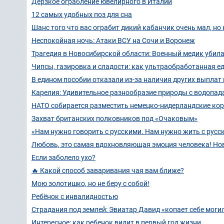
Дерзкое ограбление ювелирного в Италии
12 самых удобных поз для сна
Шанс того что вас ограбит дикий кабанчик очень мал, но 
Неспокойная ночь: Атаки ВСУ на Сочи и Воронеж
Трагедия в Новосибирской области: Военный медик убил
Чипсы, газировка и сладости: как ультраобработанная 
В едином пособии отказали из-за наличия других выплат 
Карелия: Удивительное разнообразие природы с водопад
НАТО собирается разместить немецко-нидерландские корп
Захват британских полковников под «Очаковым»
«Нам нужно говорить с русскими. Нам нужно жить с русс
Любовь, это самая вдохновляющая эмоция человека! Но
Если заболело ухо?
🔥 Какой способ заваривания чая вам ближе?
Мою золотишко, но не беру с собой!
Ребёнок с инвалидностью
Страдания под землей: Эвиатар Давид «копает себе моги
Интересное: как ребенок видит в первый год жизни.