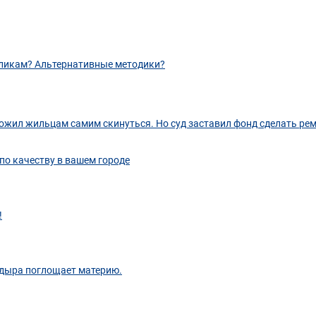
оликам? Альтернативные методики?
ожил жильцам самим скинуться. Но суд заставил фонд сделать ре
по качеству в вашем городе
!
 дыра поглощает материю.