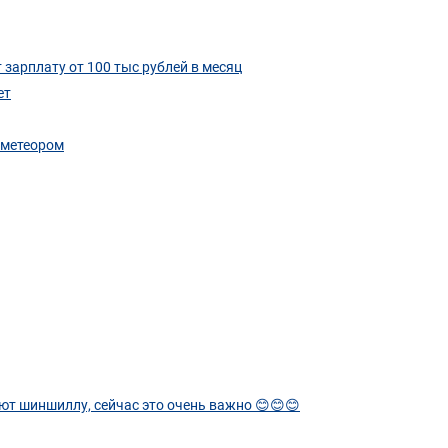
зарплату от 100 тыс рублей в месяц
ет
 метеором
ют шиншиллу, сейчас это очень важно 😊😊😊