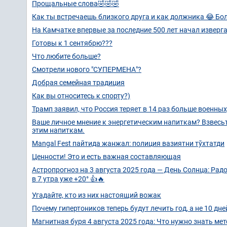
Прощальные слова🤣🤣🤣
Как ты встречаешь близкого друга и как должника 😂 Бо
На Камчатке впервые за последние 500 лет начал извер
Готовы к 1 сентябрю???
Что любите больше?
Смотрели нового "СУПЕРМЕНА"?
Добрая семейная традиция
Как вы относитесь к спорту?)
Трамп заявил, что Россия теряет в 14 раз больше военных
Ваше личное мнение к энергетическим напиткам? Взвесь
этим напиткам.
Mangal Fest пайтида жанжал: полиция вазиятни тўхтатди
Ценности! Это и есть важная составляющая
Астропрогноз на 3 августа 2025 года — День Солнца: Рад
в 7 утра уже +20° 👍🔥
Угадайте, кто из них настоящий вожак
Почему гипертоников теперь будут лечить год, а не 10 дне
Магнитная буря 4 августа 2025 года: Что нужно знать ме