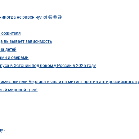
никогда не равен нулю! 😀😀😀
а сожителя
еда вызывает зависимость
на детей
ами и озерами
уса в Эстонии под боком у России в 2025 году
кими»: жители Берлина вышли на митинг против антироссийского к
вый мировой трек!
лу»