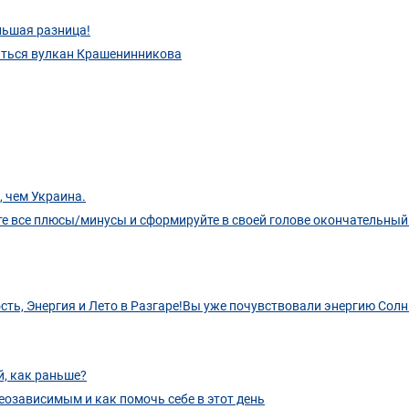
льшая разница!
гаться вулкан Крашенинникова
, чем Украина.
те все плюсы/минусы и сформируйте в своей голове окончательный
ость, Энергия и Лето в Разгаре!Вы уже почувствовали энергию Солн
й, как раньше?
теозависимым и как помочь себе в этот день