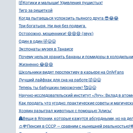
🤣Котики и малыши! Удивления пушистых!
Тигр за решеткой
Когда пытаешься успокоить пьяного друга 😎😂😂
Три богатыря. Ни дня без подвига.
Осторожно, мошенники! 😄😄😄 (звук)
Один в один 🤣😄😄
Экспонаты музея в Танаисе
Почему нельзя хранить бананы и помидоры в холодильн
Жизненно 😂😄😄
Школьники видят перспективу в карьере на OnlyFans
Лучший лайфхак для сна на работе 🤣😄😄
Теперь ты бабушкин пирожочек! 🥰😄😄
Научно-исследовательский институт «Луч»: Вклад в ато
Как продать что угодно: практические советы и магическ
Хозяин разыграл животных с помощью 'Алисы'
🏯Вещи в Японии, которые кажутся абсурдными, но на дел
👛💸Пенсия в СССР — сравним с нынешней реальностью!