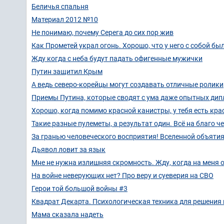
Беличья спальня
Материал 2012 №10
Не понимаю, почему Серега до сих пор жив
Как Прометей украл огонь. Хорошо, что у него с собой бы
Жду когда с неба будут падать офигенные мужички
Путин защитил Крым
А ведь северо-корейцы могут создавать отличные ролики
Приемы Путина, которые сводят с ума даже опытных ди
Хорошо, когда помимо красной канистры, у тебя есть кра
Такие разные пулеметы, а результат один. Всё на благо ч
За гранью человеческого восприятия! Вселенной объятия
Дьявол ловит за язык
Мне не нужна излишняя скромность. Жду, когда на меня 
На войне неверующих нет? Про веру и суеверия на СВО
Герои той большой войны #3
Квадрат Декарта. Психологическая техника для решения
Мама сказала надеть