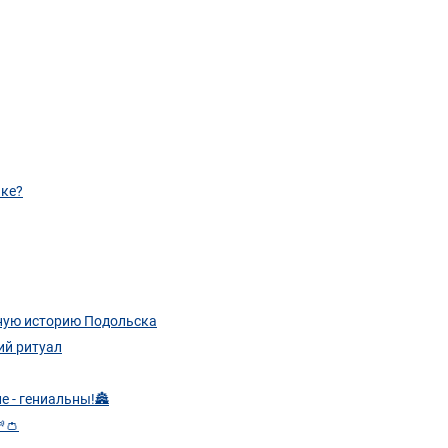
ике?
мную историю Подольска
ий ритуал
е - гениальны!🏯
👛