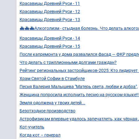
Красавицы Древней Руси - 11
Красавицы Древней Руси - 12
Красавицы Древней Руси - 13
🚑🚑🚑Алкоголизм - стыдная болезнь. Что делать алког
Красавицы Древней Руси - 14
Красавицы Древней Руси - 15
После капремонта у дома развалился фасад — ФКР предл
Что делать с триллионными долгами граждан?
Рейтинг региональных застройщиков-2025: Кто лидирует 
Храм Святой Софии в Стамбуле
Песня Валерия Малышева "Матерь света, любви и добра",
Женщина попросила исполнить песню на русском языке!!
Земля одолжена у твоих детей...
Безотходное производство
Астрофизикам впервые удалось запечатлеть, как чёрная
Кот-учитель
Когда кот – генерал