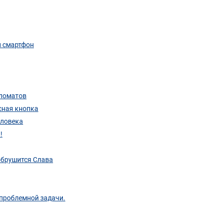
л смартфон
пломатов
сная кнопка
еловека
!
обрушится Слава
 проблемной задачи.