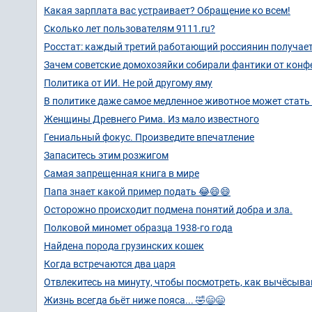
Какая зарплата вас устраивает? Обращение ко всем!
Сколько лет пользователям 9111.ru?
Росстат: каждый третий работающий россиянин получает 
Зачем советские домохозяйки собирали фантики от конф
Политика от ИИ. Не рой другому яму
В политике даже самое медленное животное может стать
Женщины Древнего Рима. Из мало известного
Гениальный фокус. Произведите впечатление
Запаситесь этим розжигом
Самая запрещенная книга в мире
Папа знает какой пример подать 😂😄😄
Осторожно происходит подмена понятий добра и зла.
Полковой миномет образца 1938-го года
Найдена порода грузинских кошек
Когда встречаются два царя
Отвлекитесь на минуту, чтобы посмотреть, как вычёсыва
Жизнь всегда бьёт ниже пояса... 🤣😄😄