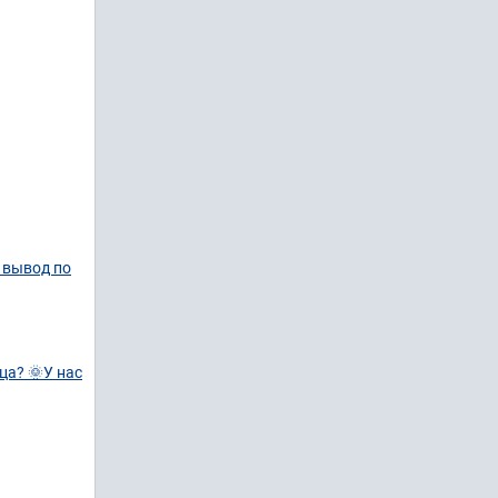
 вывод по
ца? 🌞У нас