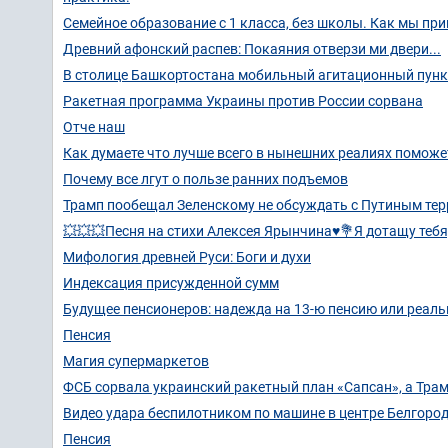
Семейное образование с 1 класса, без школы. Как мы пр
Древний афонский распев: Покаяния отверзи ми двери...
В столице Башкортостана мобильный агитационный пунк
Ракетная программа Украины против России сорвана
Отче наш
Как думаете что лучше всего в нынешних реалиях помож
Почему все лгут о пользе ранних подъемов
Трамп пообещал Зеленскому не обсуждать с Путиным те
💥💥💥Песня на стихи Алексея Ярынчина♥️💐Я дотащу тебя,
Мифология древней Руси: Боги и духи
Индексация присужденной сумм
Будущее пенсионеров: надежда на 13-ю пенсию или реал
Пенсия
Магия супермаркетов
ФСБ сорвала украинский ракетный план «Сапсан», а Трам
Видео удара беспилотником по машине в центре Белгоро
Пенсия