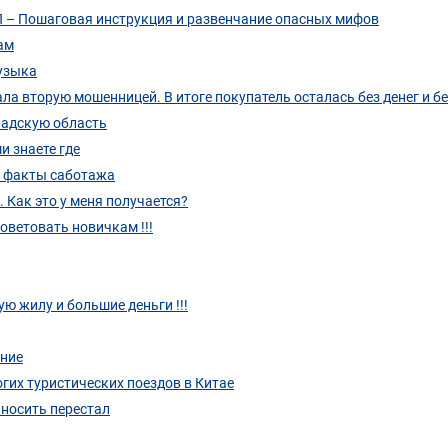
ТП – Пошаговая инструкция и развенчание опасных мифов
ам
музыка
ла вторую мошенницей. В итоге покупатель осталась без денег и б
градскую область
и знаете где
а факты саботажа
 Как это у меня получается?
оветовать новичкам !!!
ую жилу и большие деньги !!!
ение
рогих туристических поездов в Китае
 носить перестал