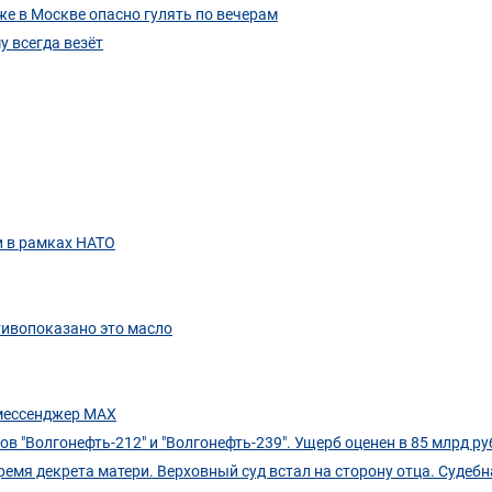
е в Москве опасно гулять по вечерам
у всегда везёт
и в рамках НАТО
тивопоказано это масло
мессенджер МАХ
 "Волгонефть-212" и "Волгонефть-239". Ущерб оценен в 85 млрд ру
ремя декрета матери. Верховный суд встал на сторону отца. Судебн