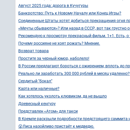
Август 2025 года: дорога в Кучугуры
Банкротство: Путь к Новому Началу или Конец Игры?
Соединенные Штаты хотят добиться прекращения огня при
«Мечты сбываются»? Или назад в СССР, вот так грустно 
Рекомендую к просмотру прекрасный фильм. 1+1. Есть, о 
Почему россияне не хоят рожать? Мнение.
Возврат товара
Простите за черный юмор, наболело!
В России предлагают бороться с ожирением, вплоть до 
Реально ли заработать 300 000 рублей в месяц удаленно?
Сердитый "бокал"
Карта или наличные?
Как хотелось уколоть клювиком, да не вышло
Древесный кенгуру
Представлен «Атом» для такси
В Кремле раскрыли подробности предстоящего саммита 
😮Лиса назойливо пристаёт к медведю.