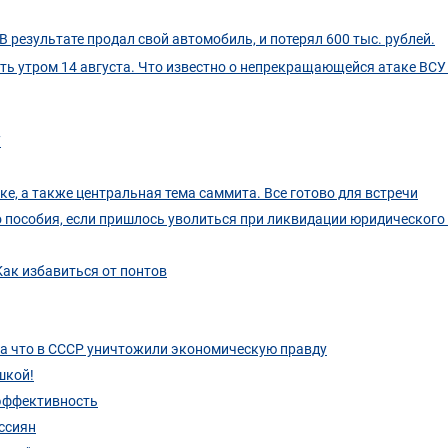
 результате продал свой автомобиль, и потерял 600 тыс. рублей.
ть утром 14 августа. Что известно о непрекращающейся атаке ВСУ
7
е, а также центральная тема саммита. Все готово для встречи
о пособия, если пришлось уволиться при ликвидации юридического
Как избавиться от понтов
за что в СССР уничтожили экономическую правду
шкой!
 эффективность
ссиян