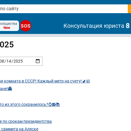
ообщества
8
Консультация юриста
SOS
New
2025
ая комната в СССР! Каждый метр на счету!🚽🛀
ане!🏯
то из этого сохранилось?⌚📻📚
е по срокам президентства
а саммита на Аляске