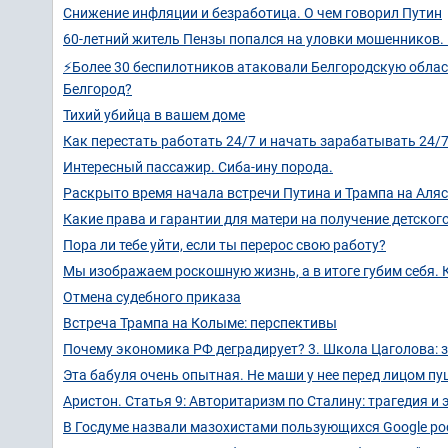
Снижение инфляции и безработица. О чем говорил Путин
60-летний житель Пензы попался на уловки мошенников. В
⚡Более 30 беспилотников атаковали Белгородскую облас
Белгород?
Тихий убийца в вашем доме
Как перестать работать 24/7 и начать зарабатывать 24/
Интересный пассажир. Сиба-ину порода.
Раскрыто время начала встречи Путина и Трампа на Аляск
Какие права и гарантии для матери на получение детског
Пора ли тебе уйти, если ты перерос свою работу?
Мы изображаем роскошную жизнь, а в итоге губим себя. 
Отмена судебного приказа
Встреча Трампа на Колыме: перспективы
Почему экономика РФ деградирует? 3. Школа Цаголова: 
Эта бабуля очень опытная. Не маши у нее перед лицом пу
Аристон. Статья 9: Авторитаризм по Сталину: трагедия и
В Госдуме назвали мазохистами пользующихся Google ро