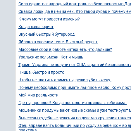
Сила единства: народный контроль за безопасностью Даж
Сказка ложь, да в ней намёк. Кто такой дурак и почему ем
К чему могут привести измены?
Когда жена юрист
Вкусный быстрый бутерброд
Яблоко в слоеном тесте. Быстрый рецепт
Массовые сбои в работе интернета, что дальше?
Уральские пельмени. Кот и мышь
Трамп: Украина не получит от США гарантий безопасност
Пицца, быстро и просто
Чтобы не платить алименты, решил убить жену.
Почему необходимо принимать льняное масло. Кому про
Мой мир реальности.
Где ты, прошлое? Когда ностальгия пришла к тебе сама!
Мошенники придумывают новые схемы и уже тестируют 
Вынесены судебные решения по делам о крушении танкеров
Отец вправе взять больничный по уходу за ребёнком во в
практика.