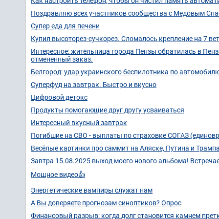
Как настроить телефон, чтобы он чистил память автомат
Поздравляю всех участников сообщества с Медовым Сп
Супер еда для печени
Купил высоторез-сучкорез. Сломалось крепление на 7 ве
Интересное: жительница города Пензы обратилась в Пенз
отмененный заказ.
Белгород: удар украинского беспилотника по автомобил
Суперфуд на завтрак. Быстро и вкусно
Цифровой детокс
Продукты помогающие друг другу усваиваться
Интересный вкусный завтрак
Погибшие на СВО - выплаты по страховке СОГАЗ (единов
Весёлые картинки про саммит на Аляске, Путина и Трамп
Завтра 15.08.2025 выход моего нового альбома! Встреча
Мощное видео👍
Энергетические вампиры служат нам
А Вы доверяете прогнозам синоптиков? Опрос
Финансовый разрыв: когда долг становится камнем прет