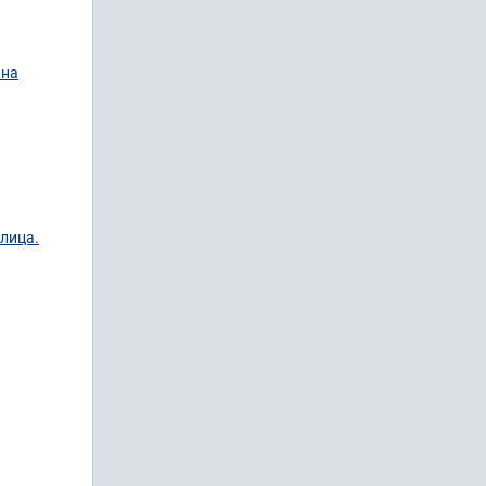
 на
 лица.