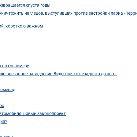
озвращается спустя годы
 уничтожить наглецов, выступивших против застройки парка «Терр
й: коротко о важном
 по госномеру
о внезапное наводнение.Видео снято незадолго до него.
променад
ос
автомобиля: новый законопроект
ция?