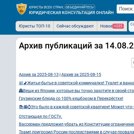
ЮРИСТЫ ВСЕХ СТРАН,
ОБЪЕДИНЯЙТЕСЬ!
ЮРИДИЧЕСКАЯ КОНСУЛЬТАЦИЯ ОНЛАЙН
С
Юристы ТОП-10
Сейчас обсуждают
Новое
+235
Архив публикаций за 14.08.
Архив за 2025-08-13
|
Архив за 2025-08-15
🛀🚽Житье-бытье в советской коммуналке! Туалет и ванн
🏯Вещи из Японии, которые вы точно захотите в своей стр
Грузинские блюда со 100% кешбэком в Перекрёстке!
📚📻⌚Это было в каждой советской квартире! Может что-
Отстающая по ГОСТу.
Вассерман предложил убрать из Конституции ограничени
Трамп пригрозил России последствиями в случае провал