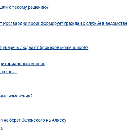
ишли к такому решению?
т Росгвардии проинформирует граждан о службе в ведомстве
ет уберечь людей от брокеров мошенников?
рриториальный вопрос
 сынок..
ьные изменения?
п не берет Зеленского на Аляску
да