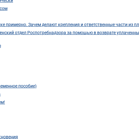
ически
асом
тке примерно. Зачем делают крепления и ответственные части из п
енский отдел Роспотребнадзора за помощью в возврате уплаченных
ю
ременное пособие)
а
ем!
кновения