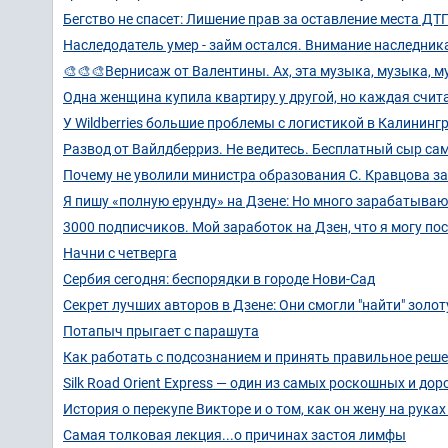
Бегство не спасет: Лишение прав за оставление места Д
Наследодатель умер - займ остался. Внимание наследник
🎨🎨🎨Вернисаж от Валентины. Ах, эта музыка, музыка, 
Одна женщина купила квартиру у другой, но каждая счита
У Wildberries большие проблемы с логистикой в Калинин
Развод от Вайлдберриз. Не ведитесь. Бесплатный сыр сам
Почему не уволили министра образования С. Кравцова з
Я пишу «полную ерунду» на Дзене: Но много зарабатываю.
3000 подписчиков. Мой заработок на Дзен, что я могу пос
Начни с четверга
Сербия сегодня: беспорядки в городе Нови-Сад
Секрет лучших авторов в Дзене: Они смогли "найти" золот
Потапыч прыгает с парашута
Как работать с подсознанием и принять правильное реш
Silk Road Orient Express — один из самых роскошных и до
История о перекупе Викторе и о том, как он жену на руках
Самая толковая лекция...о причинах застоя лимфы