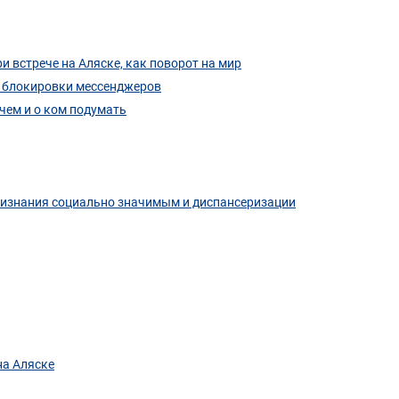
 встрече на Аляске, как поворот на мир
о блокировки мессенджеров
чем и о ком подумать
признания социально значимым и диспансеризации
на Аляске