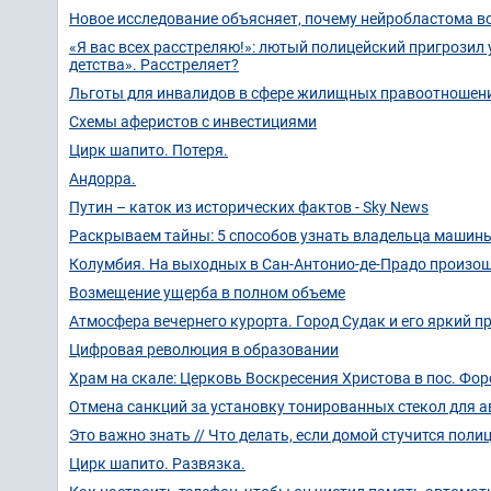
Новое исследование объясняет, почему нейробластома в
«Я вас всех расстреляю!»: лютый полицейский пригрозил
детства». Расстреляет?
Льготы для инвалидов в сфере жилищных правоотношени
Схемы аферистов с инвестициями
Цирк шапито. Потеря.
Андорра.
Путин – каток из исторических фактов - Sky News
Раскрываем тайны: 5 способов узнать владельца машины
Колумбия. На выходных в Сан-Антонио-де-Прадо произошл
Возмещение ущерба в полном объеме
Атмосфера вечернего курорта. Город Судак и его яркий 
Цифровая революция в образовании
Храм на скале: Церковь Воскресения Христова в пос. Фор
Отмена санкций за установку тонированных стекол для 
Это важно знать // Что делать, если домой стучится поли
Цирк шапито. Развязка.