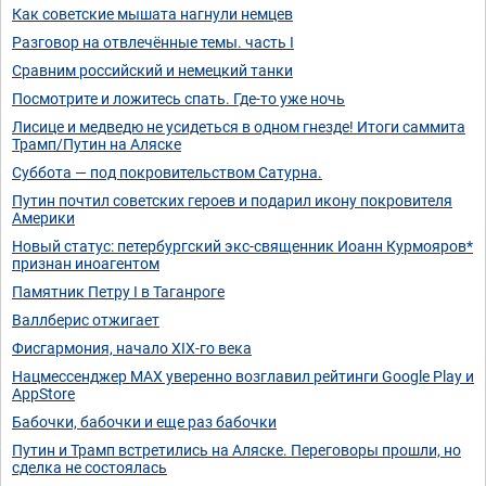
Как советские мышата нагнули немцев
Разговор на отвлечённые темы. часть I
Сравним российский и немецкий танки
Посмотрите и ложитесь спать. Где-то уже ночь
Лисице и медведю не усидеться в одном гнезде! Итоги саммита
Трамп/Путин на Аляске
Суббота — под покровительством Сатурна.
Путин почтил советских героев и подарил икону покровителя
Америки
Новый статус: петербургский экс-священник Иоанн Курмояров*
признан иноагентом
Памятник Петру I в Таганроге
Валлберис отжигает
Фисгармония, начало XIX-го века
Нацмессенджер MAX уверенно возглавил рейтинги Google Play и
AppStore
Бабочки, бабочки и еще раз бабочки
Путин и Трамп встретились на Аляске. Переговоры прошли, но
сделка не состоялась