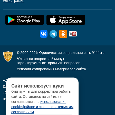
Регистрация
© 2000-2026
Юридическая социальная сеть 9111.ru
*Ответ на вопрос за 5 минут
гарантируется авторам VIP-вопросов.
Условия копирования материалов сайта
+7 (800) 505-91-11
Сайт использует куки
Санкт-Петербург
Они нужны для корректной работы
+7 (812) 336-92-64
сайта. Оставаясь на сайте, вы
наб. р. Фонтанки, д. 59
соглашаетесь на
использование
cookie файлов и с пользовательским
соглашением
.