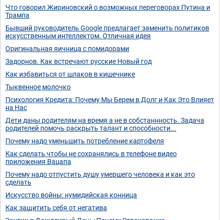
Что говорил Жириновский о возможных переговорах Путина и
Трампа
Бывший руководитель Google предлагает заменить политиков
искусственным интеллектом. Отличная идея
Оригинальная яичница с помидорами
Задорнов. Как встречают русские Новый год
Как избавиться от шлаков в кишечнике
Тыквенное молочко
Психология Кредита: Почему Мы Берем в Долг и Как Это Влияет
на Нас
Дети даны родителям на время а не в собстаннность. Задача
родителей помочь раскрыть талант и способности...
Почему надо уменьшить потребление картофеля
Как сделать чтобы не сохранялись в телефоне видео
приложения Вацапа
Почему надо отпустить душу умершего человека и как это
сделать
Искусство войны: нумидийская конница
Как защитить себя от негатива