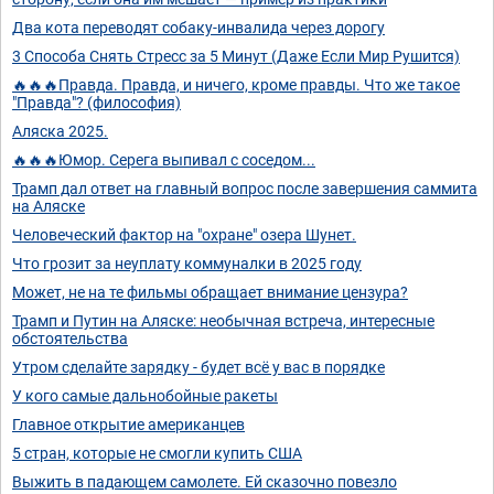
Два кота переводят собаку-инвалида через дорогу
3 Способа Снять Стресс за 5 Минут (Даже Если Мир Рушится)
🔥🔥🔥Правда. Правда, и ничего, кроме правды. Что же такое
"Правда"? (философия)
Аляска 2025.
🔥🔥🔥Юмор. Серега выпивал с соседом...
Трамп дал ответ на главный вопрос после завершения саммита
на Аляске
Человеческий фактор на "охране" озера Шунет.
Что грозит за неуплату коммуналки в 2025 году
Может, не на те фильмы обращает внимание цензура?
Трамп и Путин на Аляске: необычная встреча, интересные
обстоятельства
Утром сделайте зарядку - будет всё у вас в порядке
У кого самые дальнобойные ракеты
Главное открытие американцев
5 стран, которые не смогли купить США
Выжить в падающем самолете. Ей сказочно повезло