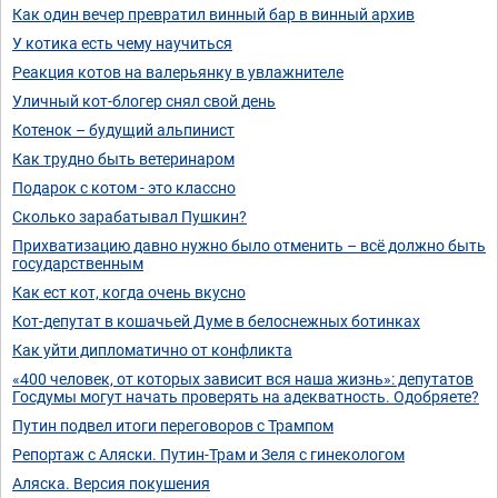
Как один вечер превратил винный бар в винный архив
У котика есть чему научиться
Реакция котов на валерьянку в увлажнителе
Уличный кот-блогер снял свой день
Котенок – будущий альпинист
Как трудно быть ветеринаром
Подарок с котом - это классно
Сколько зарабатывал Пушкин?
Прихватизацию давно нужно было отменить – всё должно быть
государственным
Как ест кот, когда очень вкусно
Кот-депутат в кошачьей Думе в белоснежных ботинках
Как уйти дипломатично от конфликта
«400 человек, от которых зависит вся наша жизнь»: депутатов
Госдумы могут начать проверять на адекватность. Одобряете?
Путин подвел итоги переговоров с Трампом
Репортаж с Аляски. Путин-Трам и Зеля с гинекологом
Аляска. Версия покушения