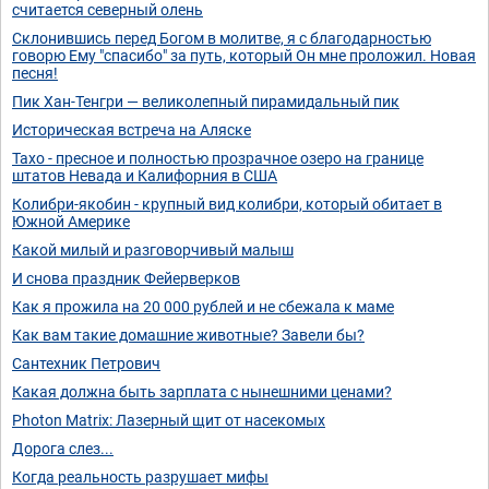
считается северный олень
Склонившись перед Богом в молитве, я с благодарностью
говорю Ему "спасибо" за путь, который Он мне проложил. Новая
песня!
Пик Хан-Тенгри — великолепный пирамидальный пик
Историческая встреча на Аляске
Тахо - пресное и полностью прозрачное озеро на границе
штатов Невада и Калифорния в США
Колибри-якобин - крупный вид колибри, который обитает в
Южной Америке
Какой милый и разговорчивый малыш
И снова праздник Фейерверков
Как я прожила на 20 000 рублей и не сбежала к маме
Как вам такие домашние животные? Завели бы?
Сантехник Петрович
Какая должна быть зарплата с нынешними ценами?
Photon Matrix: Лазерный щит от насекомых
Дорога слез...
Когда реальность разрушает мифы