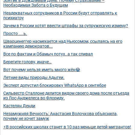
Зонтик в Дождливый День: Почему Страхование –
Необходимая Забота о Будущем
Неадекватных сотрудников в России будут отправлять к
психиатру
Зачем в России хотят ввести штрафы за супружескую измену?
Просто ....ь.
Шварценеггер насмехается над Ньюсомом, ссылаясь на его
кампанию демократов...
Все по фактам и Обамыч потух..а так спивал
Берегите голову, иначе…
Вот почему нельзя иметь много жён😂
Летние виды природы Адыгеи.
Эксперт допустил блокировку WhatsApp в сентябре
Сильвестр Сталлоне делится видом своего дома после отъезда
из Лос-Анджелеса во Флориду.
Кастелян Денди
Незамужняя Вечность: Анастасия Волочкова объяснила,
почему не хочет замуж
⚡В российских школах станет в 10 раз меньше детей мигрантов!