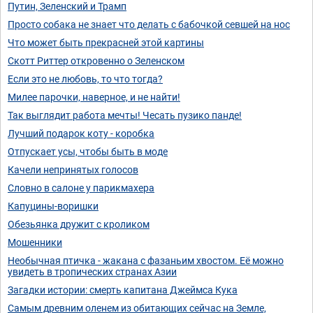
Путин, Зеленский и Трамп
Просто собака не знает что делать с бабочкой севшей на нос
Что может быть прекрасней этой картины
Скотт Риттер откровенно о Зеленском
Если это не любовь, то что тогда?
Милее парочки, наверное, и не найти!
Так выглядит работа мечты! Чесать пузико панде!
Лучший подарок коту - коробка
Отпускает усы, чтобы быть в моде
Качели непринятых голосов
Словно в салоне у парикмахера
Капуцины-воришки
Обезьянка дружит с кроликом
Мошенники
Необычная птичка - жакана с фазаньим хвостом. Её можно
увидеть в тропических странах Азии
Загадки истории: смерть капитана Джеймса Кука
Самым древним оленем из обитающих сейчас на Земле,