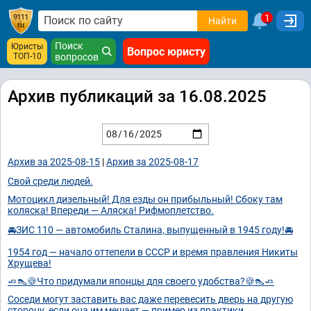
1
Найти
Поиск
Юристы
Вопрос юристу
ТОП-10
вопросов
Архив публикаций за 16.08.2025
Архив за 2025-08-15
|
Архив за 2025-08-17
Свой среди людей.
Мотоцикл дизельный! Для езды он прибыльный! Сбоку там
коляска! Впереди — Аляска! Рифмоплетство.
🚘ЗИС 110 — автомобиль Сталина, выпущенный в 1945 году!🚘
1954 год — начало оттепели в СССР и время правления Никиты
Хрущева!
🧈👠🍪Что придумали японцы для своего удобства?🍪👠🧈
Соседи могут заставить вас даже перевесить дверь на другую
сторону, если она им мешает — пример из практики