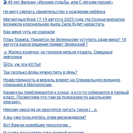
🎬 49 лет фильму «Ирония судьбы, или С лёгким паром!»
Не могу сделать свидетельство о рождении ребёнка
Магнитные бури 17-19 августа 2025 года: На Солнце внезапно
возникла корональная дыра.Сила будет нарастать
Как меня чуть не сожрали
План Трампа: Придется ли Зеленскому уступить ради мира? 18
августа какое решение примет Зеленский ?
☺️ Жалко конечно, но грязное нельзя кушать. Смешные
девчонки
🐱Ох, уж эти КОТЫ!
Так сколько воды нужно пить в день?
Нравственность и мораль влияет на Специальную военную
операцию в Малороссии.
Каникулы приближаются к концу, а кто-то собирается в первый
класс. Посмотрим что-там за подсказки по школьному
рюкзаку.
Никому никогда не захочется читать такое г...о.
А вы уже пользуетесь этим месенждером?
Вот Вам их новейшие технологии...
И снова доказательства лживой истории...