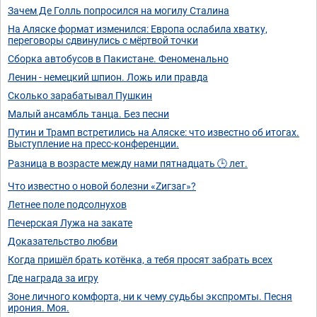
Зачем Де Голль попросился на могилу Сталина
На Аляске формат изменился: Европа ослабила хватку,
переговоры сдвинулись с мёртвой точки
Сборка автобусов в Пакистане. Феноменально
Ленин - немецкий шпион. Ложь или правда
Сколько зарабатывал Пушкин
Малый ансамбль танца. Без песни
Путин и Трамп встретились на Аляске: что известно об итогах.
Выступление на пресс-конференции.
Разница в возрасте между нами пятнадцать 🕒 лет.
Что известно о новой болезни «Zигзаг»?
Летнее поле подсолнухов
Печерская Лужа на закате
Доказательство любви
Когда пришёл брать котёнка, а тебя просят забрать всех
Где награда за игру
Зоне личного комфорта, ни к чему судьбы экспромты. Песня
ирония. Моя.