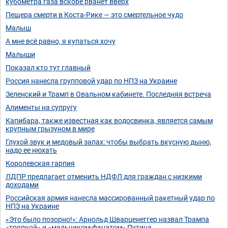
кубометра газа вскоре рванёт вверх
Пещера смерти в Коста-Рике — это смертельное чудо
Малыш
А мне всё равно, я купаться хочу
Малыши
Показал кто тут главный
Россия нанесла групповой удар по НПЗ на Украине
Зеленский и Трамп в Овальном кабинете. Последняя встреча
Алименты на супругу
Капибара, также известная как водосвинка, является самым
крупным грызуном в мире
Глухой звук и медовый запах: чтобы выбрать вкусную дыню,
надо ее нюхать
Королевская гарпия
ЛДПР предлагает отменить НДФЛ для граждан с низкими
доходами
Российская армия нанесла массированный ракетный удар по
НПЗ на Украине
«Это было позорно!»: Арнольд Шварценеггер назвал Трампа
«тряпкой» и «мальчиком-фанатом» Путина