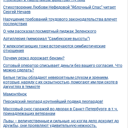
Стихотворение Любови Нефедовой "Яблочный Спас" читает
Сергей Нечаев
Нарушение требований трудового законодательства влечет
последствия
О чем рассказал посмертный пиджак Зеленского
Артиллерия (мемориал "Самбекские высоты")
У млекопитающих тоже встречаются симбиотические
отношения
Почему резко дорожает бензин?
Сотовый оператор списывает деньги без вашего согласия. Что
можно сделать?
Белые тигры обладают невероятным слухом и зрением,
которые, наряду с их скрытностью, помогают им при охоте в
джунглях в темноте
Мамонтёнок
Персидский леопард крупнейший подвид леопардов!
Массовый снос гаражей во дворах в Санкт-Петербурге, в т.ч.
принадлежащих ветеранам
Львы – величественные и сильные, но когда дело доходит до
дружбы, они проявляют удивительную нежность.