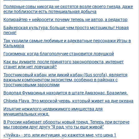
Полярные совы никогда не охотятся возле своего гнезда, даже
если поблизости есть потенциальная добыча
Копирайтер + нейросети: почему теперь не автор, а редактор
Байкерская культура: больше чем просто мотоциклы! Новая
песня!
Так уходили самые любимые и адекватные персонажи Игры в
Кальмара
Госизмена: когда благополучие становится ловушкой
Как вы думаете, после принятого законопроекта, интернет
станет или нет ловушкой?
Тростниковый кабан, или дикий кабан (Sus scrofa), является
важным компонентом экосистем, особенно в районах с
тростниковыми зарослями
Водопад Фумасинья находится в штате Амазонас, Бразилия.
Chloeia Flava. Это морской червь, который живет на дне океана
Изъятие нежилого недвижимого имущества для
муниципальных нужд.
В России набирает обороты новый тренд. Теперь при встрече
мы говорим друг другу "Я рад, что ты еще живой"
«Чуйка» - это, или интуиция, но кажется мне, что цена 1