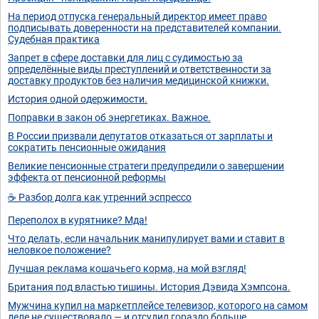
На период отпуска генеральный директор имеет право
подписывать доверенности на представителей компании.
Судебная практика
Запрет в сфере доставки для лиц с судимостью за
определённые виды преступлений и ответственности за
доставку продуктов без наличия медицинской книжки.
История одной одержимости.
Поправки в закон об энергетиках. Важное.
В России призвали депутатов отказаться от зарплаты и
сократить пенсионные ожидания
Великие пенсионные стратеги предупредили о завершении
эффекта от пенсионной реформы
☕ Разбор долга как утренний эспрессо
Переполох в курятнике? Мда!
Что делать, если начальник манипулирует вами и ставит в
неловкое положение?
Лучшая реклама кошачьего корма, на мой взгляд!
Британия под властью тишины. История Дэвида Хэмпсона.
Мужчина купил на маркетплейсе телевизор, которого на самом
деле не существовало — и отсудил гораздо больше