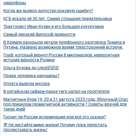
смартфоны
Когда же дьявол допустил роковую ошибку?
КГБ искало её 30 лет. Самая страшная предательница
Тракторист Иван Кузин и его большая кукурузина
Самый дерзкий философ древности
В Кремле раскрыли детали телефонного разговора Трампа и
Путина. Названо возможное время трехсторонней встречи.
Граф, который вернул России 8 миллиардов: невероятная
история верности Родине
Ольга Бузова до слез🤣🤣🤣
Права человека нарушены?
Оплата вывоза мусора
В китайском сафари-парке тигр напал на посетителя
Магнитные бури 19, 20 и 21 августа 2025 года: Яблочный Спас
под прицелом геомагнитной активности ? Советы врачей для
таких дней
Грозит ли России исламизация или всё это сказки?
💬 Не листайте мимо жизни! Почему пора перестать
пролистывать жизнь!