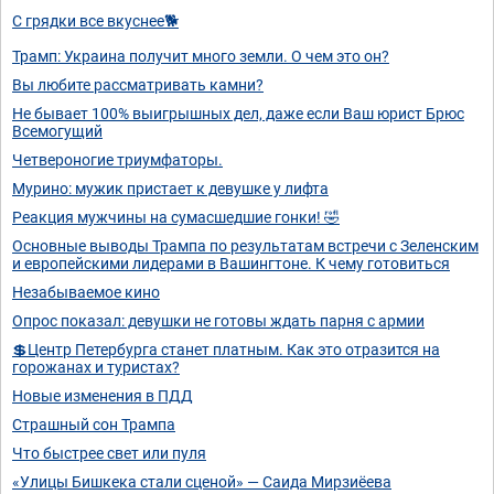
С грядки все вкуснее🐕
Трамп: Украина получит много земли. О чем это он?
Вы любите рассматривать камни?
Не бывает 100% выигрышных дел, даже если Ваш юрист Брюс
Всемогущий
Четвероногие триумфаторы.
Мурино: мужик пристает к девушке у лифта
Реакция мужчины на сумасшедшие гонки! 🤣
Основные выводы Трампа по результатам встречи с Зеленским
и европейскими лидерами в Вашингтоне. К чему готовиться
Незабываемое кино
Опрос показал: девушки не готовы ждать парня с армии
💲Центр Петербурга станет платным. Как это отразится на
горожанах и туристах?
Новые изменения в ПДД
Страшный сон Трампа
Что быстрее свет или пуля
«Улицы Бишкека стали сценой» — Саида Мирзиёева