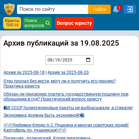
1
Найти
Поиск
Юристы
Вопрос юристу
ТОП-10
вопросов
Архив публикаций за 19.08.2025
Архив за 2025-08-18
|
Архив за 2025-08-20
Отец пропал без вести, могу ли я получить его пенсию?
Практика юриста
Обязан ли пенсионер платить государственную пошлину при
обращении в суд? Практический вопрос юристу
🛍В СССР полиэтиленовые пакеты не выбрасывали, а стирали!
Экономика должна быть экономной!🛍
🥔🥔Любимое блюдо А.С.Пушкина и многих советских людей!
Картофель по- пушкински!🥔🥔
Проекция - полицеский. Корея передовица.