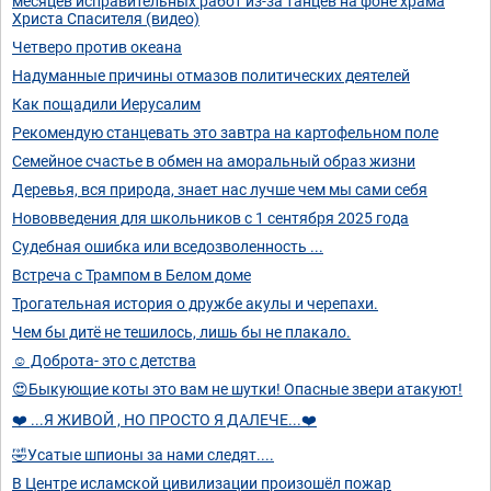
месяцев исправительных работ из-за танцев на фоне храма
Христа Спасителя (видео)
Четверо против океана
Надуманные причины отмазов политических деятелей
Как пощадили Иерусалим
Рекомендую станцевать это завтра на картофельном поле
Семейное счастье в обмен на аморальный образ жизни
Деревья, вся природа, знает нас лучше чем мы сами себя
Нововведения для школьников с 1 сентября 2025 года
Судебная ошибка или вседозволенность ...
Встреча с Трампом в Белом доме
Трогательная история о дружбе акулы и черепахи.
Чем бы дитё не тешилось, лишь бы не плакало.
☺️ Доброта- это с детства
😍Быкующие коты это вам не шутки! Опасные звери атакуют!
❤️ ...Я ЖИВОЙ , НО ПРОСТО Я ДАЛЕЧЕ...❤️
🤣Усатые шпионы за нами следят....
В Центре исламской цивилизации произошёл пожар