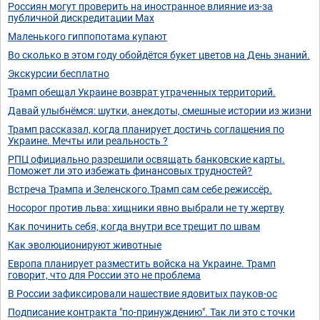
Россиян могут проверить на иностранное влияние из-за
публичной дискредитации Max
Маленького гиппопотама купают
Во сколько в этом году обойдётся букет цветов на День знаний.
Экскурсии бесплатно
Трамп обещал Украине возврат утраченных территорий.
Давай улыбнёмся: шутки, анекдоты, смешные истории из жизни
Трамп рассказал, когда планирует достичь соглашения по
Украине. Мечты или реальность ?
РПЦ официально разрешили освящать банковские карты.
Поможет ли это избежать финансовых трудностей?
Встреча Трампа и Зеленского.Трамп сам себе режиссёр.
Носорог против льва: хищники явно выбрали не ту жертву
Как починить себя, когда внутри все трещит по швам
Как эволюционируют животные
Европа планирует разместить войска на Украине. Трамп
говорит, что для России это не проблема
В России зафиксировали нашествие ядовитых пауков-ос
Подписание контракта "по-принуждению". Так ли это с точки