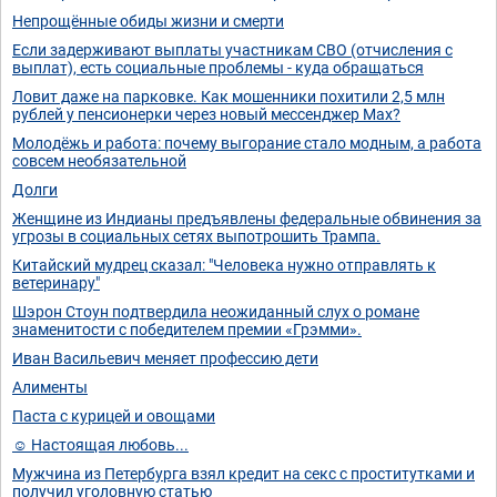
Непрощённые обиды жизни и смерти
Если задерживают выплаты участникам СВО (отчисления с
выплат), есть социальные проблемы - куда обращаться
Ловит даже на парковке. Как мошенники похитили 2,5 млн
рублей у пенсионерки через новый мессенджер Max?
Молодёжь и работа: почему выгорание стало модным, а работа
совсем необязательной
Долги
Женщине из Индианы предъявлены федеральные обвинения за
угрозы в социальных сетях выпотрошить Трампа.
Китайский мудрец сказал: "Человека нужно отправлять к
ветеринару"
Шэрон Стоун подтвердила неожиданный слух о романе
знаменитости с победителем премии «Грэмми».
Иван Васильевич меняет профессию дети
Алименты
Паста с курицей и овощами
☺️ Настоящая любовь...
Мужчина из Петербурга взял кредит на секс с проститутками и
получил уголовную статью