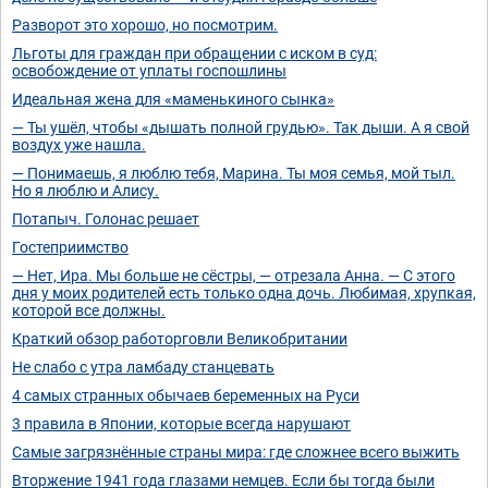
Разворот это хорошо, но посмотрим.
Льготы для граждан при обращении с иском в суд:
освобождение от уплаты госпошлины
Идеальная жена для «маменькиного сынка»
— Ты ушёл, чтобы «дышать полной грудью». Так дыши. А я свой
воздух уже нашла.
— Понимаешь, я люблю тебя, Марина. Ты моя семья, мой тыл.
Но я люблю и Алису.
Потапыч. Голонас решает
Гостеприимство
— Нет, Ира. Мы больше не сёстры, — отрезала Анна. — С этого
дня у моих родителей есть только одна дочь. Любимая, хрупкая,
которой все должны.
Краткий обзор работорговли Великобритании
Не слабо с утра ламбаду станцевать
4 самых странных обычаев беременных на Руси
3 правила в Японии, которые всегда нарушают
Самые загрязнённые страны мира: где сложнее всего выжить
Вторжение 1941 года глазами немцев. Если бы тогда были