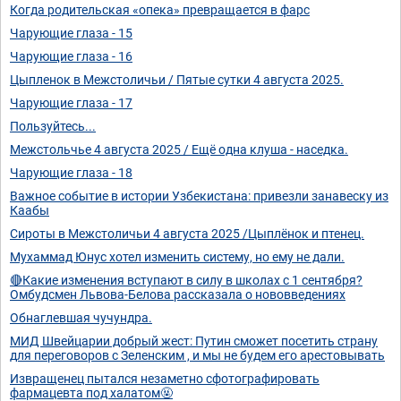
Когда родительская «опека» превращается в фарс
Чарующие глаза - 15
Чарующие глаза - 16
Цыпленок в Межстоличьи / Пятые сутки 4 августа 2025.
Чарующие глаза - 17
Пользуйтесь...
Межстольчье 4 августа 2025 / Ещё одна клуша - наседка.
Чарующие глаза - 18
Важное событие в истории Узбекистана: привезли занавеску из
Каабы
Сироты в Межстоличьи 4 августа 2025 /Цыплёнок и птенец.
Мухаммад Юнус хотел изменить систему, но ему не дали.
🔴Какие изменения вступают в силу в школах с 1 сентября?
Омбудсмен Львова-Белова рассказала о нововведениях
Обнаглевшая чучундра.
МИД Швейцарии добрый жест: Путин сможет посетить страну
для переговоров с Зеленским , и мы не будем его арестовывать
Извращенец пытался незаметно сфотографировать
фармацевта под халатом🤬