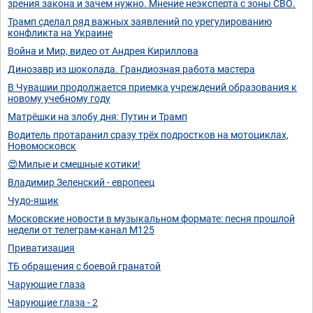
зрения закона и зачем нужно. Мнение неэксперта с зоны СВО.
Трамп сделал ряд важных заявлений по урегулированию
конфликта на Украине
Война и Мир, видео от Андрея Кириллова
Динозавр из шоколада. Грандиозная работа мастера
В Чувашии продолжается приемка учреждений образования к
новому учебному году
Матрёшки на злобу дня: Путин и Трамп
Водитель протаранил сразу трёх подростков на мотоциклах,
Новомосковск
😍Милые и смешные котики!
Владимир Зеленский - европеец
Чудо-ящик
Московские новости в музыкальном формате: песня прошлой
недели от телеграм-канал М125
Приватизация
ТБ обращения с боевой гранатой
Чарующие глаза
Чарующие глаза - 2