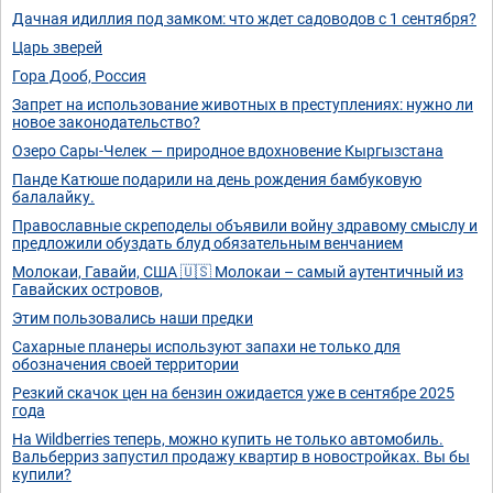
Дачная идиллия под замком: что ждет садоводов с 1 сентября?
Царь зверей
Гора Дооб, Россия
Запрет на использование животных в преступлениях: нужно ли
новое законодательство?
Озеро Сары-Челек — природное вдохновение Кыргызстана
Панде Катюше подарили на день рождения бамбуковую
балалайку.
Православные скреподелы объявили войну здравому смыслу и
предложили обуздать блуд обязательным венчанием
Молокаи, Гавайи, США 🇺🇸 Молокаи – самый аутентичный из
Гавайских островов,
Этим пользовались наши предки
Сахарные планеры используют запахи не только для
обозначения своей территории
Резкий скачок цен на бензин ожидается уже в сентябре 2025
года
На Wildberries теперь, можно купить не только автомобиль.
Вальберриз запустил продажу квартир в новостройках. Вы бы
купили?