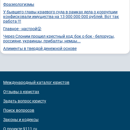
Фразеологизмы
У бывшего главы краевого суда в рамках дела о коррупции
конфисковали имущества на 13 000 000 000 рублей. Вот так
работа !!!
Главное - настрой😮
Через Слоним прошел крестный ход: бок о бок - белорусы,
россияне, украинцы, прибалты, немцы...
Алименты в твердой денежной основе
Международный каталог юристов
Отзывы о юристах
Задать вопрос юристу
Поиск вопросов
Законы и кодексы
О проекте 9111.ru