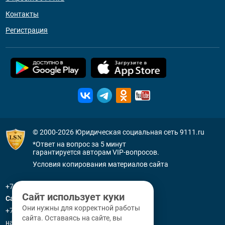
Контакты
Регистрация
© 2000-2026
Юридическая социальная сеть 9111.ru
*Ответ на вопрос за 5 минут
гарантируется авторам VIP-вопросов.
Условия копирования материалов сайта
+7 (800) 505-91-11
Сайт использует куки
Санкт-Петербург
Они нужны для корректной работы
+7 (812) 336-92-64
сайта. Оставаясь на сайте, вы
наб. р. Фонтанки, д. 59