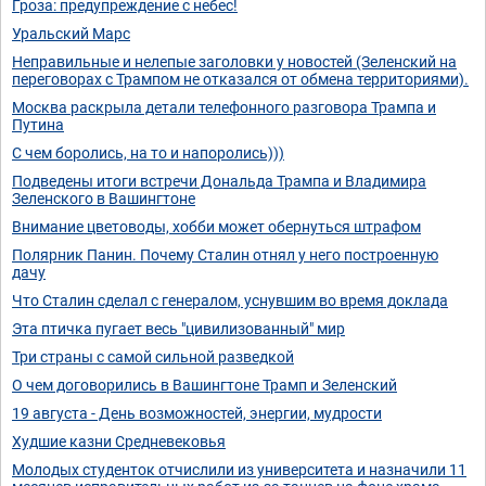
Гроза: предупреждение с небес!
Уральский Марс
Неправильные и нелепые заголовки у новостей (Зеленский на
переговорах с Трампом не отказался от обмена территориями).
Москва раскрыла детали телефонного разговора Трампа и
Путина
С чем боролись, на то и напоролись)))
Подведены итоги встречи Дональда Трампа и Владимира
Зеленского в Вашингтоне
Внимание цветоводы, хобби может обернуться штрафом
Полярник Панин. Почему Сталин отнял у него построенную
дачу
Что Сталин сделал с генералом, уснувшим во время доклада
Эта птичка пугает весь "цивилизованный" мир
Три страны с самой сильной разведкой
О чем договорились в Вашингтоне Трамп и Зеленский
19 августа - День возможностей, энергии, мудрости
Худшие казни Средневековья
Молодых студенток отчислили из университета и назначили 11