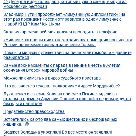
😯 Десерт в виде календаря, который нужно сжечь, выпустил
московский ресторан
Владимир Путин продолжает «лимузинную дипломатию»: на
этот раз президент России отправился в одном лимузине с
главой КНДР Ким Чен Ыном
Сколько времени ребëнок должен проводить в телефоне
«Никакие заговоры никто не устраивал»: помощник президента
России прокомментировал заявление Трампа
Плюсы и минусы путешествия на личном автомобиле – давайте
разбираться
Самые яркие моменты с парада в Пекине в честь 80-летия
окончания Второй мировой войны
Можно ли снимать на видео судебного пристава
Что вы знаете о генерал-полковнике Андрее Мордвичёве?
Лукашенко и его сын Коля на приёме в Пекине сидели за
столом, а премьер Армении Пашинян с женой в первом ряду, но
без еды и напитков
Предательство превосходства
Встретились как-то два самых жестоких и беспощадных
хищника.. 😆
Бюджет Володька укреплял! Во все места он заявлял!