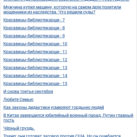
Мужчина купил машину, которую на самом деле похитили
мошенники из наследства. Что решили суды?
Красавицы-библиотекарши - 7
Красавицы-библиотекарши - 8
Красавицы-библиотекарши - 9
Красавицы-библиотекарши - 10
Красавицы-библиотекарши - 11
Красавицы-библиотекарши - 12
Красавицы-библиотекарши - 13
Красавицы-библиотекарши - 14
Красавицы-библиотекарши - 15
И снова третье сентября
Любите Семью
Как законы дидактики усмиряют гордыню людей
В Китае завершился юбилейный военный парад. Путин главный
гость
Чёрный груздь.
Трамп: они готовят заговор против США. Но он ошибается