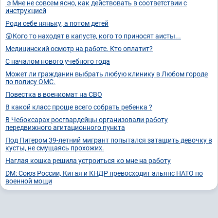
☺️Мне не совсем ясно, как действовать в соответствии с
инструкцией
Роди себе няньку, а потом детей
😮Кого то находят в капусте, кого то приносят аисты...
Медицинский осмотр на работе. Кто оплатит?
С началом нового учебного года
Может ли гражданин выбрать любую клинику в Любом городе
по полису ОМС.
Повестка в военкомат на СВО
В какой класс проще всего собрать ребенка ?
В Чебоксарах росгвардейцы организовали работу
передвижного агитационного пункта
Под Питером 39-летний мигрант попытался затащить девочку в
кусты, не смущаясь прохожих.
Наглая кошка решила устроиться ко мне на работу
DM: Союз России, Китая и КНДР превосходит альянс НАТО по
военной мощи