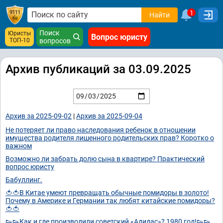
1
Найти
Поиск
Юристы
Вопрос юристу
ТОП-10
вопросов
Архив публикаций за 03.09.2025
Архив за 2025-09-02
|
Архив за 2025-09-04
Не потеряет ли право наследования ребенок в отношении
имущества родителя лишенного родительских прав? Коротко о
важном
Возможно ли забрать долю сына в квартире? Практический
вопрос юристу
Бабуллинг.
🍅🍅В Китае умеют превращать обычные помидоры в золото!
Почему в Америке и Германии так любят китайские помидоры?
🍅🍅
👟👟Как и где производили советский «Адидас»? 1980 год!👟👟