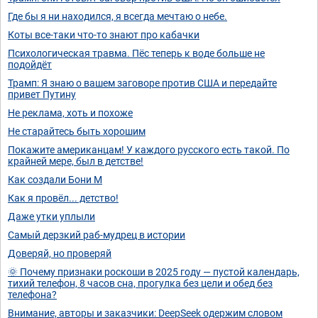
Где бы я ни находился, я всегда мечтаю о небе.
Коты все-таки что-то знают про кабачки
Психологическая травма. Пёс теперь к воде больше не
подойдёт
Трамп: Я знаю о вашем заговоре против США и передайте
привет Путину
Не реклама, хоть и похоже
Не старайтесь быть хорошим
Покажите американцам! У каждого русского есть такой. По
крайней мере, был в детстве!
Как создали Бони М
Как я провёл... детство!
Даже утки уплыли
Самый дерзкий раб-мудрец в истории
Доверяй, но проверяй
🌞 Почему признаки роскоши в 2025 году — пустой календарь,
тихий телефон, 8 часов сна, прогулка без цели и обед без
телефона?
Внимание, авторы и заказчики: DeepSeek одержим словом