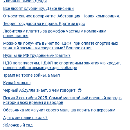
Уличный вызов Денди
Все любят клубничку. Даже лисички
Относительное восприятие. Абстракция. Новая композиция.
Теория государства и права. Краткий курс
Любителям платить за домофон частным компаниям
посвящается
Можно ли получить вычет по НДФЛ при оплате спортивных
занятий заемными средствами? Вопрос-ответ
Нужны ли РФ трудовые мигранты?
НДС по запчастям, НДФЛ по спортивным занятиям в кредит,
новые необлагаемые доходы в обзоре
Трамп на тропе войны, а мы?!
Кушай малыш
Черный Абдулла знает, о чем говорит! 😎
Пекин 3 сентября 2025. Самый масштабный военный парад в
истории всех времён и народов
Обезьянка-мама учит своего малыша лазить по деревьям
А, что же наши школы?
Яблоневый сад