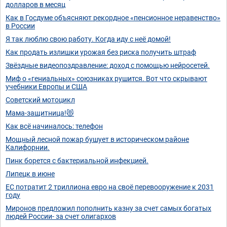
долларов в месяц
Как в Госдуме объясняют рекордное «пенсионное неравенство»
в России
Я так люблю свою работу. Когда иду с неё домой!
Как продать излишки урожая без риска получить штраф
Звёздные видеопоздравление: доход с помощью нейросетей.
Миф о «гениальных» союзниках рушится. Вот что скрывают
учебники Европы и США
Советский мотоцикл
Мама-защитница!😻
Как всё начиналось: телефон
Мощный лесной пожар бушует в историческом районе
Калифорнии.
Пинк борется с бактериальной инфекцией.
Липецк в июне
ЕС потратит 2 триллиона евро на своё перевооружение к 2031
году
Миронов предложил пополнить казну за счет самых богатых
людей России- за счет олигархов