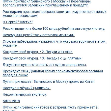
Путин пригласил Зеленского в Москву на переговоры,
воспользуется Зеленский приглашением и приедет?
Росгвардия призывает россиян защитить имущество от новых
мошеннических схем
О.Сергей " Клетка"
Россия выделила более 100 млрд рублей на льготную ипотеку,
Почему 90% целей так и остаются мечтами?
Стою на набережной, и кажется, что могу раствориться в этом
моменте...
Каждому свой огурец. / 2. Петухи и их стаи.
Каждому свой огурец. / 3. Наседка с цыплятами.
Депутатов нужно отзывать за глупые инициативы.
Президент США Дональд Трамп прокомментировал военный
парад в Пекине
Путин приглашает Зеленского в Москву прямо из Китая
Наседка и чёрный цыпленок.
Некомпанейский аистёнок.
Авто-мото
Путин: если Зеленский готов к встречи, пусть приезжает в