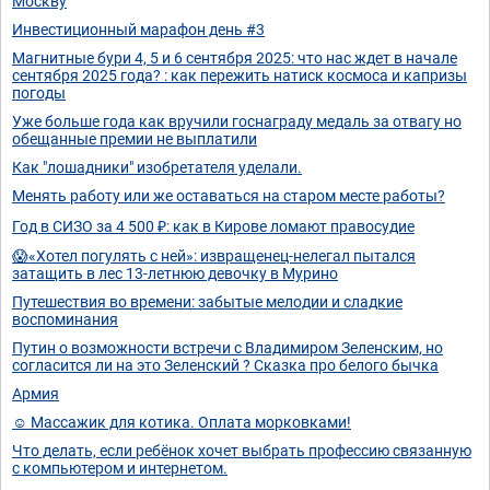
Москву
Инвестиционный марафон день #3
Магнитные бури 4, 5 и 6 сентября 2025: что нас ждет в начале
сентября 2025 года? : как пережить натиск космоса и капризы
погоды
Уже больше года как вручили госнаграду медаль за отвагу но
обещанные премии не выплатили
Как "лошадники" изобретателя уделали.
Менять работу или же оставаться на старом месте работы?
Год в СИЗО за 4 500 ₽: как в Кирове ломают правосудие
😱«Хотел погулять с ней»: извращенец-нелегал пытался
затащить в лес 13-летнюю девочку в Мурино
Путешествия во времени: забытые мелодии и сладкие
воспоминания
Путин о возможности встречи с Владимиром Зеленским, но
согласится ли на это Зеленский ? Сказка про белого бычка
Армия
☺️ Массажик для котика. Оплата морковками!
Что делать, если ребëнок хочет выбрать профессию связанную
с компьютером и интернетом.