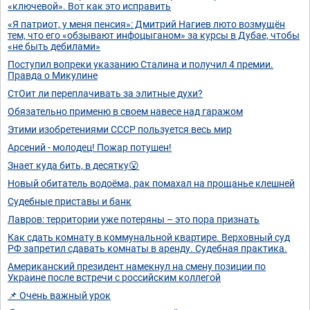
«ключевой». Вот как это исправить
«Я патриот, у меня пенсия»: Дмитрий Нагиев люто возмущён
тем, что его «обзывают инфоцыганом» за курсы в Дубае, чтобы
«не быть дебилами»
Поступил вопреки указанию Сталина и получил 4 премии.
Правда о Микулине
СтОит ли переплачивать за элитные духи?
Обязательно применю в своем навесе над гаражом
Этими изобретениями СССР пользуется весь мир
Арсений - молодец! Пожар потушен!
Знает куда бить, в десятку😮
Новый обитатель водоёма, рак помахал на прощанье клешней
Судебные приставы и банк
Лавров: территории уже потеряны – это пора признать
Как сдать комнату в коммунальной квартире. Верховный суд
РФ запретил сдавать комнаты в аренду. Судебная практика.
Американский президент намекнул на смену позиции по
Украине после встречи с российским коллегой
📌 Очень важный урок