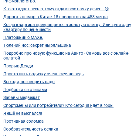
Рифмоплетство.
Кто отгадает песню, тому отдам всю пачку денег...😄
Дорога-кошмар в Китае: 18 поворотов на 453 метра
Когда квартира превращается в золотую клетку. Или купи одну
квартиру по цене шести
Платошкин о МАХе.
Тюлений нос: секрет ныряльщика
Подробно про новую функцию на Авито - Самовывоз с онлайн-
оплатой
Прорыв Денди
Просто пить водичку очень скучно ведь
Выходи, поговорить надо
Подборка с котиками
Забавы медвежат
Спортсмены или потребители? Кто сегодня идет в горы
Я ещё не выспался!
Противная соломка
Сообразительность ослика