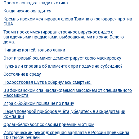
Просто лошадка гладит котика
Когда нужно охладится
Кремль прокомментировал слова Трампа о «заговоре» против
США
Трамп прокомментировал странное вирусное видео с
загадочными предметами, выброшенными из окна Белого
дома.
Никаких когтей, только лапки
Этот игривый осьминог демонстрирует свою маскировку
Нужна ли справка об алиментах при подаче на субсидию?
Состояние в среду
Подростковая шутка обернулась смертью.
В африканском спа наслаждаемся массажем от специального
массажиста
Игра с бобиком пошла не по плану
Перед поверкой приборов учёта, убедитесь в аккредитации
компании
Орлан-белохвост со своим приёмным отцом
Исторический рекорд: средняя зарплата в России превысила
100 тысяч рублей