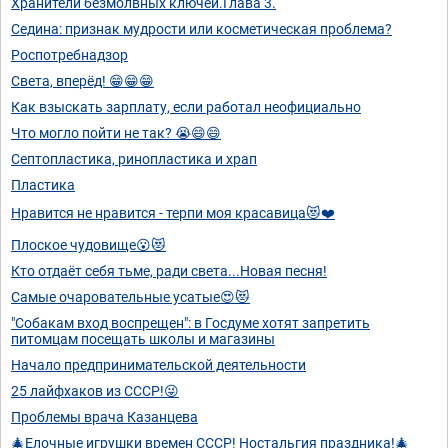
Хранители безмолвных ключей.Глава 3.
Седина: признак мудрости или косметическая проблема?
Роспотребнадзор
Света, вперёд! 😁😁😁
Как взыскать зарплату, если работал неофициально
Что могло пойти не так? 😭😄😄
Септопластика, ринопластика и храп
Пластика
Нравится не нравится - терпи моя красавица😻❤️
Плоское чудовище😮😻
Кто отдаёт себя тьме, ради света...Новая песня!
Самые очаровательные усатые😍😻
"Собакам вход воспрещен": в Госдуме хотят запретить
питомцам посещать школы и магазины
Начало предпринимательской деятельности
25 лайфхаков из СССР!😜
Проблемы врача Казанцева
🎄Елочные игрушки времен СССР! Ностальгия праздника!🎄