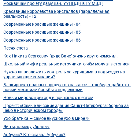
москвичам про эту даму нач. УУППДН в ГУ МВД!
Красавицы королевства кристаллов (параллельная
реальность) - 12
Современные красивые женщины - 84
Современные красивые женщины - 85
Современные красивые женщины - 86
Песня спета
Как Никита Сергеевич "дяде Ване" жизнь круто изменил.
Школьный миф и реальные источники: о чём молчат летописи
Нужно ли возложить контроль за курящими в подъездах на
управляющие компании?
Блокировка опасных продуктов на кассе – так будет работать
новый механизм борьбы с подделками
Новый мировой рекорд в прыжках с шестом
Проект: «Самые высокие здания Санкт-Петербурга: борьба за
небо в историческом городе»
Ухо братика — самое вкусное ухо в мире ✨
Эй ты, камеру убрал 👀
Арбузик? Кто сказал Арбузик?