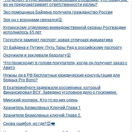
во не предусматривает ответственности юрлиц?
Экс-помощница Байдена получила гражданство России
Зря он с воронами связался😮
Купинскому отделению вневедомственной охраны Росгвардии
исполнилось 65 лет
Госуслуги заменят паспорт: новая отличная инициатива
От Байдена к Путину: Путь Тары Рид к российскому паспорту
Окружили и заклевали бедолагу😮
Что происходит в голове покупателя, когда он получает заказ с
Авито
Нужны ли в РФ бесплатные юридические консультации для
бедных Pro Bono?
В Екатеринбурге задержали россиянина, который
финансировал ВСУ. Заведено уголовное дело о госизмене.
Минский зоопарк. Кто-то из них олень
Хранитель Безмолвных Ключей.Глава 1
Хранители безмолвных ключей.Глава 2.
Снова ошибся, но где?😍❤️