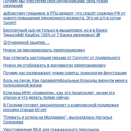
Почему мы чувствуем себя неудачниками: сила чужих
ожиданий
🙏Воистину грешники: в РПЦ ведают, что спасёт граждан РФ от
нового повышения пенсионного возраста. Это не з/п в сотни
тысяч!
Бесплатный сыр не только в мышеловке, но и в банке
Тинькофф! Кешбэк 100% от Т-Банка ежедневно! 🎁
😮Очередной зацепер....
Нужно ли декларировать перепланировку
Как отличить настоящее письмо от Госуслуг от поддельного
Нужно ли отображать в документах перепланировку
Почему нас раздражают чужие советы: психология фрустрации
Боль на паузе. Как паравертебральные блокады вернули меня к
полноценной жизни
Если ваш ИНН «поменяли»: как это происходит, зачем это
опасно и что делать прямо сейчас
В Госдуме готовят законопроект о комплексной поддержке
россиян старше 60 лет
"Плевать я хотела на Молдавию",- высказалась Наталья
Селезнева
Удостоверение ВБД для гражданского персонала