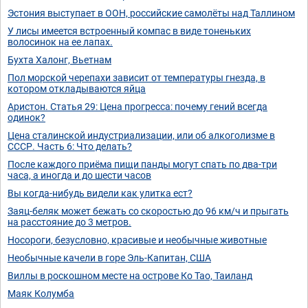
Эстония выступает в ООН, российские самолёты над Таллином
У лисы имеется встроенный компас в виде тоненьких
волосинок на ее лапах.
Бухта Халонг, Вьетнам
⁣Пол морской черепахи зависит от температуры гнезда, в
котором откладываются яйца
Аристон. Статья 29: Цена прогресса: почему гений всегда
одинок?
Цена сталинской индустриализации, или об алкоголизме в
СССР. Часть 6: Что делать?
После каждого приёма пищи панды могут спать по два-три
часа, а иногда и до шести часов
Вы когда-нибудь видели как улитка ест?
Заяц-беляк может бежать со скоростью до 96 км/ч и прыгать
на расстояние до 3 метров.
Носороги, безусловно, красивые и необычные животные
Необычные качели в горе Эль-Капитан, США
Виллы в роскошном месте на острове Ко Тао, Таиланд
Маяк Колумба