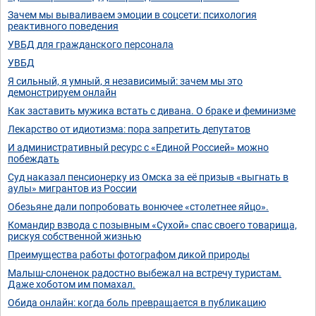
Зачем мы вываливаем эмоции в соцсети: психология
реактивного поведения
УВБД для гражданского персонала
УВБД
Я сильный, я умный, я независимый: зачем мы это
демонстрируем онлайн
Как заставить мужика встать с дивана. О браке и феминизме
Лекарство от идиотизма: пора запретить депутатов
И административный ресурс с «Единой Россией» можно
побеждать
Суд наказал пенсионерку из Омска за её призыв «выгнать в
аулы» мигрантов из России
Обезьяне дали попробовать вонючее «столетнее яйцо».
Командир взвода с позывным «Сухой» спас своего товарища,
рискуя собственной жизнью
Преимущества работы фотографом дикой природы
Малыш-слоненок радостно выбежал на встречу туристам.
Даже хоботом им помахал.
Обида онлайн: когда боль превращается в публикацию