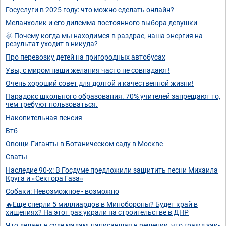
Госуслуги в 2025 году: что можно сделать онлайн?
Меланхолик и его дилемма постоянного выбора девушки
🌞 Почему когда мы находимся в раздрае, наша энергия на
результат уходит в никуда?
Про перевозку детей на пригородных автобусах
Увы, с миром наши желания часто не совпадают!
Очень хороший совет для долгой и качественной жизни!
Парадокс школьного образования. 70% учителей запрещают то,
чем требуют пользоваться.
Накопительная пенсия
Втб
Овощи-Гиганты в Ботаническом саду в Москве
Сваты
Наследие 90-х: В Госдуме предложили защитить песни Михаила
Круга и «Сектора Газа»
Собаки: Невозможное - возможно
🔥Еще сперли 5 миллиардов в Минобороны? Будет край в
хищениях? На этот раз украли на строительстве в ДНР
Что делает в суде мадам, написавшая в решении, что гражд зак-