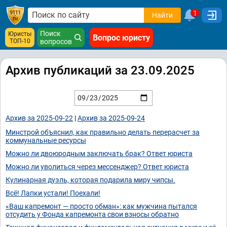
1
Найти
Поиск
Юристы
Вопрос юристу
ТОП-10
вопросов
Архив публикаций за 23.09.2025
Архив за 2025-09-22
|
Архив за 2025-09-24
Минстрой объяснил, как правильно делать перерасчет за
коммунальные ресурсы
Можно ли двоюродным заключать брак? Ответ юриста
Можно ли уволиться через мессенджер? Ответ юриста
Кулинарная дуэль, которая подарила миру чипсы.
Всё! Лапки устали! Поехали!
«Ваш капремонт — просто обман»: как мужчина пытался
отсудить у Фонда капремонта свои взносы обратно