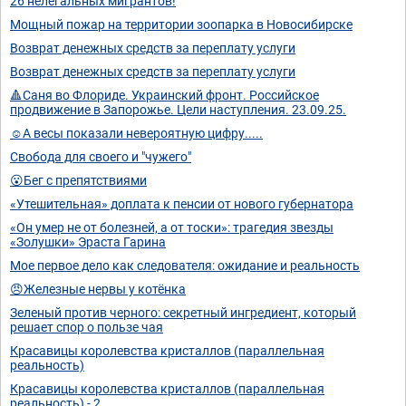
26 нелегальных мигрантов!
Мощный пожар на территории зоопарка в Новосибирске
Возврат денежных средств за переплату услуги
Возврат денежных средств за переплату услуги
🔺Саня во Флориде. Украинский фронт. Российское
продвижение в Запорожье. Цели наступления. 23.09.25.
☺️А весы показали невероятную цифру.....
Свобода для своего и "чужего"
😮Бег с препятствиями
«Утешительная» доплата к пенсии от нового губернатора
«Он умер не от болезней, а от тоски»: трагедия звезды
«Золушки» Эраста Гарина
Мое первое дело как следователя: ожидание и реальность
😠Железные нервы у котёнка
Зеленый против черного: секретный ингредиент, который
решает спор о пользе чая
Красавицы королевства кристаллов (параллельная
реальность)
Красавицы королевства кристаллов (параллельная
реальность) - 2