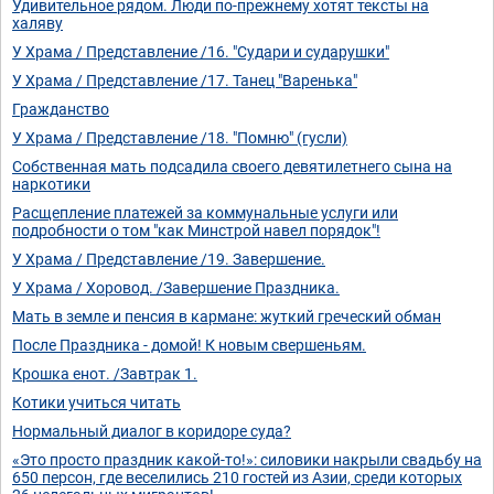
Удивительное рядом. Люди по-прежнему хотят тексты на
халяву
У Храма / Представление /16. "Судари и сударушки"
У Храма / Представление /17. Танец "Варенька"
Гражданство
У Храма / Представление /18. "Помню" (гусли)
Собственная мать подсадила своего девятилетнего сына на
наркотики
Расщепление платежей за коммунальные услуги или
подробности о том "как Минстрой навел порядок"!
У Храма / Представление /19. Завершение.
У Храма / Хоровод. /Завершение Праздника.
Мать в земле и пенсия в кармане: жуткий греческий обман
После Праздника - домой! К новым свершеньям.
Крошка енот. /Завтрак 1.
Котики учиться читать
Нормальный диалог в коридоре суда?
«Это просто праздник какой-то!»: силовики накрыли свадьбу на
650 персон, где веселились 210 гостей из Азии, среди которых