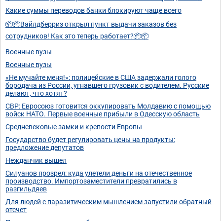
Какие суммы переводов банки блокируют чаще всего
📦📦Вайлдберриз открыл пункт выдачи заказов без
сотрудников! Как это теперь работает?📦📦
Военные вузы
Военные вузы
«Не мучайте меня!»: полицейские в США задержали голого
бородача из России, угнавшего грузовик с водителем. Русские
делают, что хотят?
СВР: Евросоюз готовится оккупировать Молдавию с помощью
войск НАТО. Первые военные прибыли в Одесскую область
Средневековые замки и крепости Европы
Государство будет регулировать цены на продукты:
предложение депутатов
Нежданчик вышел
Силуанов прозрел: куда улетели деньги на отечественное
производство. Импортозаместители превратились в
разгильдяев
Для людей с паразитическим мышлением запустили обратный
отсчет