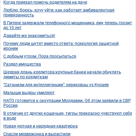
Когда приехал помочь родителям на даче
Люблю, боюсь, хочу уйти: как работает амбивалентная
привязанность
В Питере задержали телефонного мошенника, ему теперь грозит
до 10 лет
Давайте же знакомиться!
Почему люди шутят вместо ответа: психология защитной
иронии
C добрым утром. Пора просыпаться
Раздел имущества
Щедрая длань кредитора:крупные банки начали обнулять
лимиты по кредиткам
"Сатанизм для интеллигенции": рериховцы vs Кураев
Малыши выдры умиляют
НАТО готовится к оккупации Молдавии. Об этом заявили в СВР
России
В отличие от других кошачьих, тигры прекрасно чувствуют себя
в воде
Новая уютная и нарядная квартирка
Спасли медвежонка и вырастили