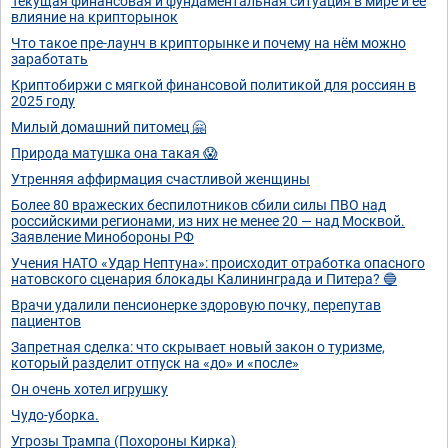
Текущая финансовая и фундаментальная ситуация в мире и её
влияние на крипторынок
Что такое пре-лаунч в крипторынке и почему на нём можно
заработать
Криптобиржи с мягкой финансовой политикой для россиян в
2025 году
Милый домашний питомец 🤗
Природа матушка она такая 😱
Утренняя аффирмация счастливой женщины
Более 80 вражеских беспилотников сбили силы ПВО над
российскими регионами, из них не менее 20 — над Москвой.
Заявление Минобороны РФ
Учения НАТО «Удар Нептуна»: происходит отработка опасного
натовского сценария блокады Калининграда и Питера? 🔵
Врачи удалили пенсионерке здоровую почку, перепутав
пациентов
Запретная сделка: что скрывает новый закон о туризме,
который разделит отпуск на «до» и «после»
Он очень хотел игрушку
Чудо-уборка.
Угрозы Трампа (Похороны Кирка)