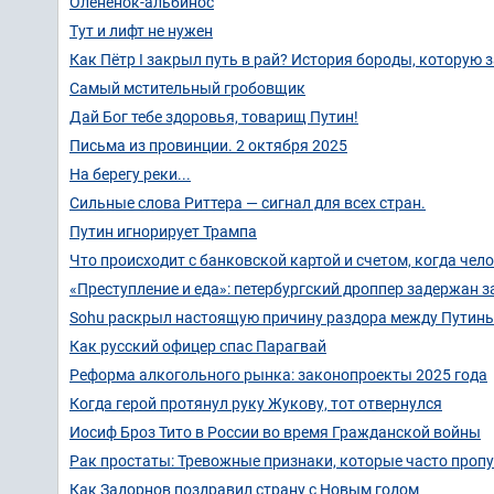
Олененок-альбинос
Тут и лифт не нужен
Как Пётр I закрыл путь в рай? История бороды, которую 
Самый мстительный гробовщик
Дай Бог тебе здоровья, товарищ Путин!
Письма из провинции. 2 октября 2025
На берегу реки...
Сильные слова Риттера — сигнал для всех стран.
Путин игнорирует Трампа
Что происходит с банковской картой и счетом, когда че
«Преступление и еда»: петербургский дроппер задержан з
Sohu раскрыл настоящую причину раздора между Путин
Как русский офицер спас Парагвай
Реформа алкогольного рынка: законопроекты 2025 года
Когда герой протянул руку Жукову, тот отвернулся
Иосиф Броз Тито в России во время Гражданской войны
Рак простаты: Тревожные признаки, которые часто проп
Как Задорнов поздравил страну с Новым годом