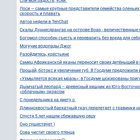
Спи моя радость, усни.
Лоси — самые крупные представители семейства оленьих
скорость и плавать
Автор недели в TenChat
Скалы Дуннесдрангар на острове Воар - величественные
Богомол способен съесть и переварить без вреда для себ
Могучие водопады Джог
Разойдитесь, крестьяне
Самец Африканской яканы переносит своих детёнышей в
Прощай, ботокс и увеличение губ. В Госдуме предложили
«Ухмыляется всякая мразь»: в Госдуме шокированы приг
Дымчатый леопард – древесный хищник из Юго-Восточно
«облачным» окрасом
С понедельника на диету☺️
Длиннохвостый бархатный ткач перелетает с травинки на
Спустя 5 лет нашли сбежавшую овцу
Оно существует )
Сова чистит своего птенца