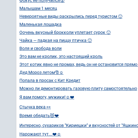
Фокус не получился😮
Малышам 1 месяц
Невероятные виды раскрылись перед туристом 🙂
Mаленькая лошадка
Оочень вкусный брокколи уплетает сурок 🙂
Чайка — падкая на пиццу птичка 🙂
Воля и свобода воли
Это вам не кролик, это настоящий кроль
Этот котик явно не промах, ведь он не остановится прямо
Дед Мороз летом🎅☺️
Попала в просак с Кит Кредит
Можно ли демонтировать газовую плиту самостоятельно
Я вам помогу, мужики!☺️❤️
Стычка века 👀
Время обедать😻❤️
Интересно, сухариков "Кириешки" и вкусностей от "Яшкин
Нарожают тут...❤️☺️