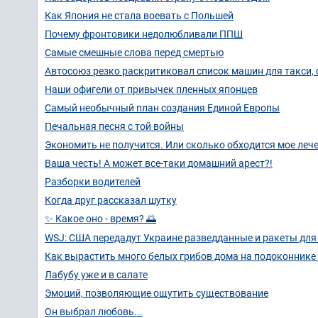
Как Япония не стала воевать с Польшей
Почему фронтовики недолюбливали ППШ
Самые смешные слова перед смертью
Автосоюз резко раскритиковал список машин для такси
Наши офигели от привычек пленных японцев
Самый необычный план создания Единой Европы
Печальная песня с той войны
Экономить не получится. Или сколько обходится мое лече
Ваша честь! А может все-таки домашний арест?!
Разборки водителей
Когда друг рассказал шутку
✨ Какое оно - время? 🌅
WSJ: США передадут Украине разведданные и ракеты для
Как вырастить много белых грибов дома на подоконнике 
Лабубу уже и в салате
Эмоций, позволяющие ощутить существование
Он выбрал любовь...