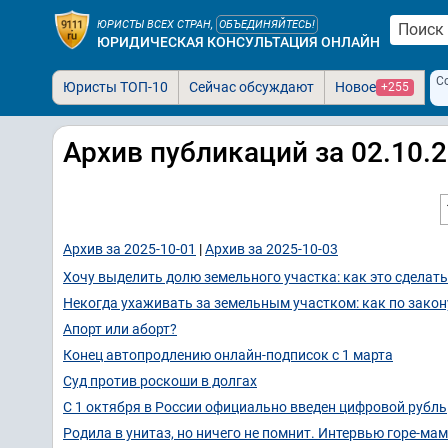
ЮРИСТЫ ВСЕХ СТРАН,
ОБЪЕДИНЯЙТЕСЬ!
ЮРИДИЧЕСКАЯ КОНСУЛЬТАЦИЯ ОНЛАЙН
С
Юристы ТОП-10
Сейчас обсуждают
Новое
+255
Архив публикаций за 02.10.
Архив за 2025-10-01
|
Архив за 2025-10-03
Хочу выделить долю земельного участка: как это сделат
Некогда ухаживать за земельным участком: как по закон
Апорт или аборт?
Конец автопродлению онлайн-подписок с 1 марта
Суд против роскоши в долгах
С 1 октября в России официально введен цифровой рубль
Родила в унитаз, но ничего не помнит. Интервью горе-ма