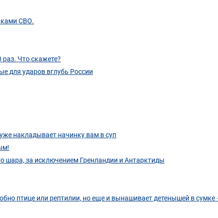
иками СВО.
 раз. Что скажете?
ые для ударов вглубь России
и уже накладывает начинку вам в суп
ым!
го шара, за исключением Гренландии и Антарктиды
бно птице или рептилии, но еще и вынашивает детенышей в сумке 