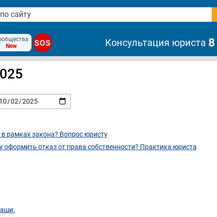
ообщества
8
Консультация юриста
SOS
New
2025
ь в рамках закона? Вопрос юристу
у оформить отказ от права собственности? Практика юриста
маши.