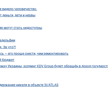
е видело человечество.
 деньги, дети и нервы
мя могут стать недоступны
ладельфии
. За что?!
сь — его проще снести, чем ремонтировать
ий бюджет
жку Украины, холдинг KDV Group будет обращён в доход государст
держание никеля в объекте 3I/ATLAS