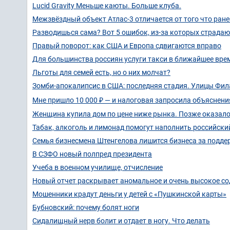
Lucid Gravity Меньше каюты. Больше клуба.
Межзвёздный объект Атлас-3 отличается от того что ране
Разводишься сама? Вот 5 ошибок, из-за которых страдают
Правый поворот: как США и Европа сдвигаются вправо
Для большинства россиян услуги такси в ближайшее вре
Льготы для семей есть, но о них молчат?
Зомби-апокалипсис в США: последняя стадия. Улицы Фи
Мне пришло 10 000 ₽ — и налоговая запросила объяснения
Женщина купила дом по цене ниже рынка. Позже оказало
Табак, алкоголь и лимонад помогут наполнить российск
Семья бизнесмена Штенгелова лишится бизнеса за поддер
В СЗФО новый полпред президента
Учеба в военном училище, отчисление
Новый отчет раскрывает аномальное и очень высокое со
Мошенники крадут деньги у детей с «Пушкинской карты»
Бубновский: почему болят ноги
Сидалищный нерв болит и отдает в ногу. Что делать