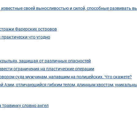
, известные своей выносливостью и силой, способные развивать 
 стражи Фарерских островов
я практически что угодно
 крыльях, защищая от различных опасностей
 ввести ограничения на пластические операции
овором суда мужчинам, напавшим на полицейских. Что скажете?
й Азии, отличающийся гибким телом, длинным хвостом, уникальн
 травинку словно ангел