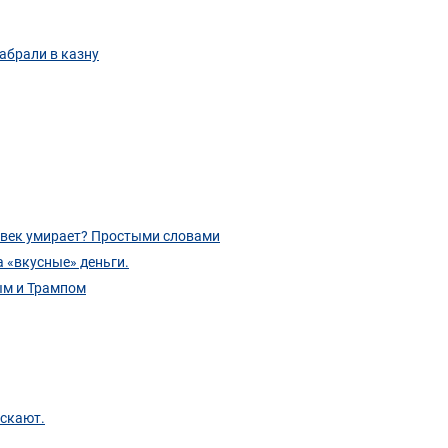
забрали в казну
ловек умирает? Простыми словами
а «вкусные» деньги.
ым и Трампом
ускают.