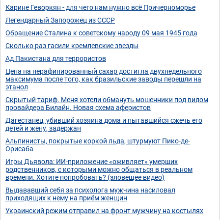
Карине Геворкян - для чего нам нужно всё Причерноморье
Легендарный Запорожец из СССР
Обращение Сталина к советскому народу 09 мая 1945 года
Сколько раз гасили кремлевские звезды
Ад Пакистана для террористов
Цена на нерафинированный сахар достигла двухнедельного
максимума после того, как бразильские заводы перешли на
этанол
Скрытый тариф. Меня хотели обмануть мошенники под видом
провайдера Билайн. Новая схема аферистов
Дагестанец, убивший хозяина дома и пытавшийся сжечь его
детей и жену, задержан
Альпинисты, покрытые коркой льда, штурмуют Пико-де-
Орисаба
Игры Дьявола: ИИ-приложение «оживляет» умерших
родственников, с которыми можно общаться в реальном
времени. Хотите попробовать? (зловещее видео)
Выдававший себя за психолога мужчина насиловал
приходящих к нему на приём женщин
Украинский режим отправил на фронт мужчину на костылях