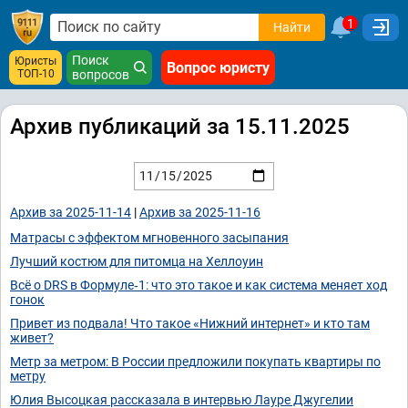
1
Найти
Поиск
Юристы
Вопрос юристу
ТОП-10
вопросов
Архив публикаций за 15.11.2025
Архив за 2025-11-14
|
Архив за 2025-11-16
Матрасы с эффектом мгновенного засыпания
Лучший костюм для питомца на Хеллоуин
Всё о DRS в Формуле‑1: что это такое и как система меняет ход
гонок
Привет из подвала! Что такое «Нижний интернет» и кто там
живет?
Метр за метром: В России предложили покупать квартиры по
метру
Юлия Высоцкая рассказала в интервью Лауре Джугелии