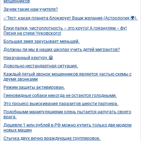
мошенников
Зачем такие нам учителя?
✅Тест: какая планета блокирует Ваши желания (Астрология 🌍).
Ёлки-палки, чистоплотность – это круто! А грязнулям – фу!
Песня на стихи Чуковского!
Большая змея закусывает меньшей.
Должны ли мы в наших школах учить детей мигрантов?
Накачанный кенгуру.😁
Довольно нестандартная ситуация.
Каждый пятый звонок мошенников является частью схемы с
двумя звонками
Режим защиты активирован.
Гиеновидные собаки никогда не остаются голодными.
Это процесс выискивания паразитов шерсти партнера.
Подобными манипуляциями олень пытается напугать своего
врага.
Дешевле 1 млн рублей в РФ можно купить только две модели
новых машин
Стычка двух вечно враждующих группировок.