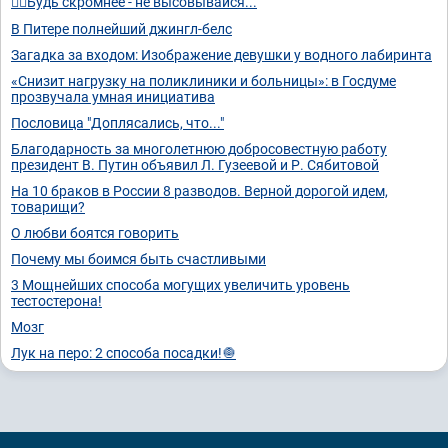
🙋‍♀️Будь скромнее - не высовывайся...
В Питере полнейший джингл-белс
Загадка за входом: Изображение девушки у водного лабиринта
«Снизит нагрузку на поликлиники и больницы»: в Госдуме
прозвучала умная инициатива
Пословица "Доплясались, что..."
Благодарность за многолетнюю добросовестную работу
президент В. Путин объявил Л. Гузеевой и Р. Сябитовой
На 10 браков в России 8 разводов. Верной дорогой идем,
товарищи?
О любви боятся говорить
Почему мы боимся быть счастливыми
3 Мощнейших способа могущих увеличить уровень
тестостерона!
Мозг
Лук на перо: 2 способа посадки!🧅