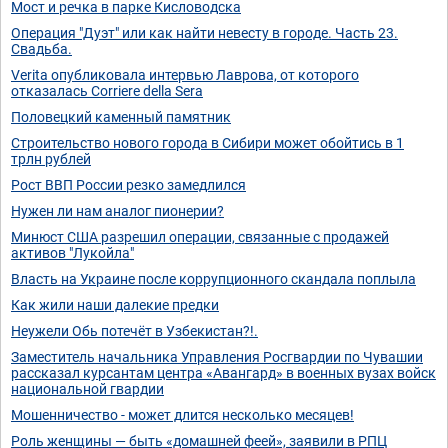
Мост и речка в парке Кисловодска
Операция "Дуэт" или как найти невесту в городе. Часть 23.
Свадьба.
Verita опубликовала интервью Лаврова, от которого
отказалась Corriere della Sera
Половецкий каменный памятник
Строительство нового города в Сибири может обойтись в 1
трлн рублей
Рост ВВП России резко замедлился
Нужен ли нам аналог пионерии?
Минюст США разрешил операции, связанные с продажей
активов "Лукойла"
Власть на Украине после коррупционного скандала поплыла
Как жили наши далекие предки
Неужели Обь потечёт в Узбекистан?!.
Заместитель начальника Управления Росгвардии по Чувашии
рассказал курсантам центра «Авангард» в военных вузах войск
национальной гвардии
Мошенничество - может длится несколько месяцев!
Роль женщины — быть «домашней феей», заявили в РПЦ