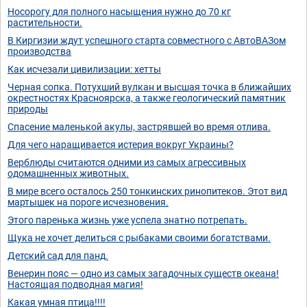
Носорогу для полного насыщения нужно до 70 кг
растительности.
В Киргизии ждут успешного старта совместного с АвтоВАЗом
производства
Как исчезали цивилизации: хетты
Черная сопка. Потухший вулкан и высшая точка в ближайших
окрестностях Красноярска, а также геологический памятник
природы
Спасение маленькой акулы, застрявшей во время отлива.
Для чего наращивается истерия вокруг Украины?
Верблюды считаются одними из самых агрессивных
одомашненных животных.
В мире всего осталось 250 тонкинских ринопитеков. Этот вид
мартышек на пороге исчезновения.
Этого паренька жизнь уже успела знатно потрепать.
Щука не хочет делиться с рыбаками своими богатствами.
Детский сад для панд.
Венерин пояс — одно из самых загадочных существ океана!
Настоящая подводная магия!
Какая умная птица!!!!