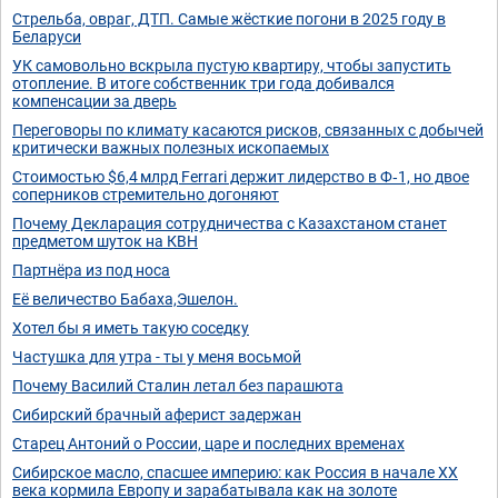
Стрельба, овраг, ДТП. Самые жёсткие погони в 2025 году в
Беларуси
УК самовольно вскрыла пустую квартиру, чтобы запустить
отопление. В итоге собственник три года добивался
компенсации за дверь
Переговоры по климату касаются рисков, связанных с добычей
критически важных полезных ископаемых
Стоимостью $6,4 млрд Ferrari держит лидерство в Ф‑1, но двое
соперников стремительно догоняют
Почему Декларация сотрудничества с Казахстаном станет
предметом шуток на КВН
Партнёра из под носа
Её величество Бабаха,Эшелон.
Хотел бы я иметь такую соседку
Частушка для утра - ты у меня восьмой
Почему Василий Сталин летал без парашюта
Сибирский брачный аферист задержан
Старец Антоний о России, царе и последних временах
Сибирское масло, спасшее империю: как Россия в начале XX
века кормила Европу и зарабатывала как на золоте