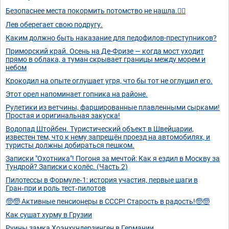
Безопаснее места покормить потомство не нашла.🤷‍♂️
Лев оберегает свою подругу.
Каким должно быть наказание для педофилов-преступников?
Приморский край. Осень на Де-Фризе — когда мост уходит
прямо в облака, а туман скрывает границы между морем и
небом
Крокодил на опыте оглушает угря, что бы тот не оглушил его.
Этот орел напоминает гопника на районе.
Рулетики из ветчины, фаршированные плавленными сырками!
Простая и оригинальная закуска!
Водопад Штойбен. Туристический объект в Швейцарии,
известен тем, что к нему запрещён проезд на автомобилях, и
туристы должны добираться пешком.
Записки "Охотника"! Погоня за мечтой: Как я ездил в Москву за
Тундрой? Записки с колёс. (Часть 2)
Пилотессы в Формуле‑1: история участия, первые шаги в
Гран‑при и роль тест‑пилотов
🧓🧓 Активные пенсионеры в СССР! Старость в радость!🧓🧓
Как сушат хурму в Грузии
Руины замка Хоэнхундерзинген в Германии