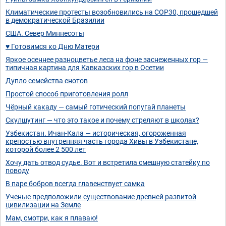
Климатические протесты возобновились на COP30, прошедшей
в демократической Бразилии
США. Север Миннесоты
♥️ Готовимся ко Дню Матери
Яркое осеннее разноцветье леса на фоне заснеженных гор —
типичная картина для Кавказских гор в Осетии
Дупло семейства енотов
Простой способ приготовления ролл
Чёрный какаду — самый готический попугай планеты
Скулшутинг — что это такое и почему стреляют в школах?
Узбекистан. Ичан-Кала — историческая, огороженная
крепостью внутренняя часть города Хивы в Узбекистане,
которой более 2 500 лет
Хочу дать отвод судье. Вот и встретила смешную статейку по
поводу
В паре бобров всегда главенствует самка
Ученые предположили существование древней развитой
цивилизации на Земле
Мам, смотри, как я плаваю!