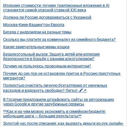
Иллюзия стоимости: почему триллионные вложения в AI
становятся самой опасной ставкой XXI века
Должна ли Россия договариваться с Украиной
Москва-Киев-Вашингтон-Европа
Беседа с андроидом на разные темы
Сколько вы платите за коммуналку из семейного бюджета?
Какие замечательные мамы кошки
Безалкогольный вызов: Защита детей или иллюзия
безопасности в борьбе с ранним алкоголизмом?
Почему не пользуюсь проводным интернетом?
Почему до сих пор не остановлен приток в Россию преступных
мигрантов?
Полностью очистить личную бухгалтерию от ненужных
расходов и вздохнуть свободно? Легко! 🖋️📌
В Госдуме предложили штрафовать сайты за авторизацию
через Google и другие зарубежные сервисы
**Как и на чем можно экономить в семейном бюджете:
небольшие шаги — большие результаты**
Золотой час после списания: как вырвать деньги из рук онлайн-