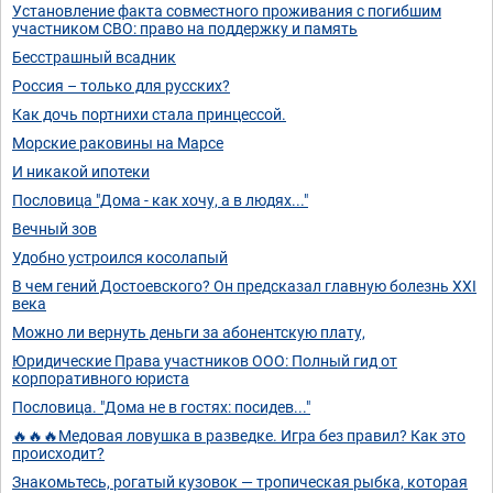
Установление факта совместного проживания с погибшим
участником СВО: право на поддержку и память
Бесстрашный всадник
Россия – только для русских?
Как дочь портнихи стала принцессой.
Морские раковины на Марсе
И никакой ипотеки
Пословица "Дома - как хочу, а в людях..."
Вечный зов
Удобно устроился косолапый
В чем гений Достоевского? Он предсказал главную болезнь XXI
века
Можно ли вернуть деньги за абонентскую плату,
Юридические Права участников ООО: Полный гид от
корпоративного юриста
Пословица. "Дома не в гостях: посидев..."
🔥🔥🔥Медовая ловушка в разведке. Игра без правил? Как это
происходит?
Знакомьтесь, рогатый кузовок — тропическая рыбка, которая