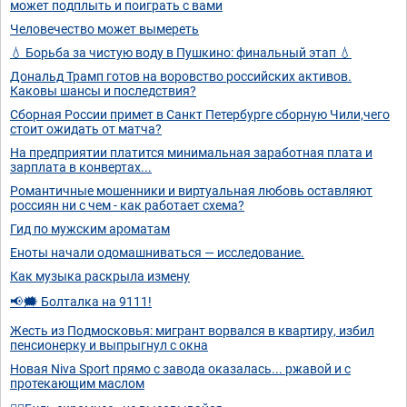
может подплыть и поиграть с вами
Человечество может вымереть
💧 Борьба за чистую воду в Пушкино: финальный этап 💧
Дональд Трамп готов на воровство российских активов.
Каковы шансы и последствия?
Сборная России примет в Санкт Петербурге сборную Чили,чего
стоит ожидать от матча?
На предприятии платится минимальная заработная плата и
зарплата в конвертах...
Романтичные мошенники и виртуальная любовь оставляют
россиян ни с чем - как работает схема?
Гид по мужским ароматам
Еноты начали одомашниваться — исследование.
Как музыка раскрыла измену
📢🗯️ Болталка на 9111!
Жесть из Подмосковья: мигрант ворвался в квартиру, избил
пенсионерку и выпрыгнул с окна
Новая Niva Sport прямо с завода оказалась... ржавой и с
протекающим маслом