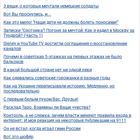
3 вещи, о которых мечтали немецкие солдаты
Вот Вы проснулись, и...
Как это мило! "Наши дети не должны болеть поносами!"
Записки "Охотника"! Погоня за мечтой: Как я ездил в Москву за
Тундрой? (Часть 1)
Disney и YouTube TV достигли соглашения о восстановлении
каналов
Почему в советских 5-этажках на первых этажах не было
балконов
В какой большой стране нет ни одной реки
Как одевались советские горожанки в разные годы
Как на Украине переписывали историю. Медленно, но
последовательно
С первым белым пухом Вас, Друзья!
Расклад Таро. Взаимны ли Ваши чувства?
Контроль, а не слежка: зачем власти меняют правила входа в
интернет. И моя реакция на некоторые публикации на 9111
Он не встал, когда играл гимн России
Вот это шофёр