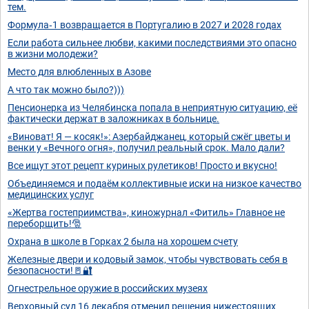
тем.
Формула‑1 возвращается в Португалию в 2027 и 2028 годах
Если работа сильнее любви, какими последствиями это опасно
в жизни молодежи?
Место для влюбленных в Азове
А что так можно было?)))
Пенсионерка из Челябинска попала в неприятную ситуацию, её
фактически держат в заложниках в больнице.
«Виноват! Я — косяк!»: Азербайджанец, который сжёг цветы и
венки у «Вечного огня», получил реальный срок. Мало дали?
Все ищут этот рецепт куриных рулетиков! Просто и вкусно!
Объединяемся и подаём коллективные иски на низкое качество
медицинских услуг
«Жертва гостеприимства», киножурнал «Фитиль» Главное не
переборщить!🎅
Охрана в школе в Горках 2 была на хорошем счету
Железные двери и кодовый замок, чтобы чувствовать себя в
безопасности!🚪🔐
Огнестрельное оружие в российских музеях
Верховный суд 16 декабря отменил решения нижестоящих