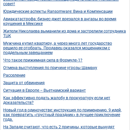
совет!
Юридические аспекты Ransomware: Вина и Компенсации
Авиакатастрофа: бизнес-джет врезался в ангары во время
крушения в Мексике
Жители Николаева выманили из дома и застрелили сотрудника
ТЦК
Мужчина купил квартиру, а через много лет государство
решило ее отобрать. Продавец оказался мошенником с
поддельным завещанием
Что такое прижимная сила в Формуле‑1?
Отмена выступления по причине угрозы Шаману
Расселение
Защита от обвинения
Ситуация в Европе – Вьетнамский вариант
Как эффективно подать жалобу в прокуратуру,если нет
доказательств?
Новый год в одиночестве: инструкция по применению. 9 идей,
как превратить «грустный праздник» в лучшее приключение
года.
На Западе считают, что есть 2 причины, которые вынудят