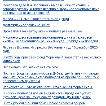
Смотрела дело Л.А. Долиной и была в шоке от «толпы»
сонаблюдателей, а также неверно выбранное основание иска
как причина отмены решений.
Маленький Немо - Повелитель снов Денди
Долгожданное решение ВС РФ
Прокатился на «ватрушке» — попал в реанимацию
Мирное существование налогоплательщика и налоговой
инспекции закончилось решением суда . Гражданин победил .
Лурье vs Долина. Что решил Верховный суд 16 декабря 2025
года
В 2025 году призовой фонд Формулы‑1 вырастет на несколько
миллионов
Нервничать это значит мстить себе....
После инфоцыганских курсов в Дубае, где Нагиев учил людей
«не быть дебилами», актер появился на премьере «Елок-12» с
приветствием зрителям
Спокойствие — это не слабость. Это высшая форма силы.
В России появился новый вид бизнеса - продажа пустых
бутылок. Цена за штуку может доходить до 1000 рублей
- Вот и рухнул "Кошкин дом". Погорел со всем добром.