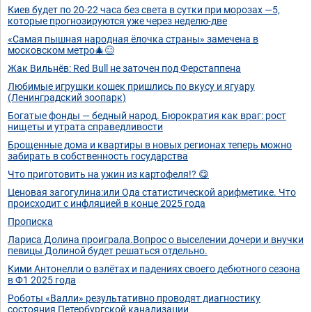
Киев будет по 20-22 часа без света в сутки при морозах —5,
которые прогнозируются уже через неделю-две
«Самая пышная народная ёлочка страны» замечена в
московском метро🎄😊
Жак Вильнёв: Red Bull не заточен под Ферстаппена
Любимые игрушки кошек пришлись по вкусу и ягуару
(Ленинградский зоопарк)
Богатые фонды — бедный народ. Бюрократия как враг: рост
нищеты и утрата справедливости
Брощенные дома и квартиры в новых регионах теперь можно
забирать в собственность государства
Что приготовить на ужин из картофеля!? 😋
Ценовая загогулина:или Ода статистической арифметике. Что
происходит с инфляцией в конце 2025 года
Прописка
Лариса Долина проиграла.Вопрос о выселении дочери и внучки
певицы Долиной будет решаться отдельно.
Кими Антонелли о взлётах и падениях своего дебютного сезона
в Ф1 2025 года
Роботы «Валли» результативно проводят диагностику
состояния Петербургской канализации