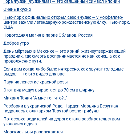
Гора Фудзи (Фудзияма) — это священный символ Японии
Очень вкусно
Нью-Йорк официально открыл сезон чудес — у Рокфеллер-
центра зажгли легендарную рождественскую ёлку. Нью-Йорк,
США
Новогодняя магия в парке Облаков, Россия
Доброе утро
День мёртвых в Мексике — это яркий, жизнеутверждающий
праздник, где смерть воспринимается не как конец, а как
продолжение пути.
Если вам когда-либо было интересно, как звучат голодные
выдры — то это видео для вас
Паук на лепестке красной розы
Этот вид медуз вырастает до 70 см в ширину
Михаил Танич "А мне-то - что?.."
Разборки в украинской Раде. Нардеп Марьяна Безуглая
подралась с олигархом Тарутой возле трибуны
Потасовка водителей на дороге стала разбирательством
уголовного дела.
Морские львы развлекаются