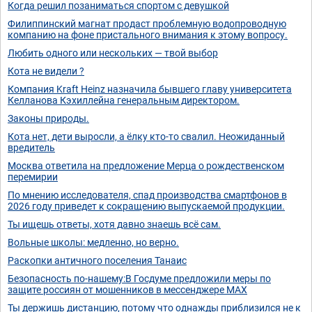
Когда решил позаниматься спортом с девушкой
Филиппинский магнат продаст проблемную водопроводную
компанию на фоне пристального внимания к этому вопросу.
Любить одного или нескольких — твой выбор
Кота не видели ?
Компания Kraft Heinz назначила бывшего главу университета
Келланова Кэхиллейна генеральным директором.
Законы природы.
Кота нет, дети выросли, а ёлку кто-то свалил. Неожиданный
вредитель
Москва ответила на предложение Мерца о рождественском
перемирии
По мнению исследователя, спад производства смартфонов в
2026 году приведет к сокращению выпускаемой продукции.
Ты ищешь ответы, хотя давно знаешь всё сам.
Вольные школы: медленно, но верно.
Раскопки античного поселения Танаис
Безопасность по-нашему:В Госдуме предложили меры по
защите россиян от мошенников в мессенджере МАХ
Ты держишь дистанцию, потому что однажды приблизился не к