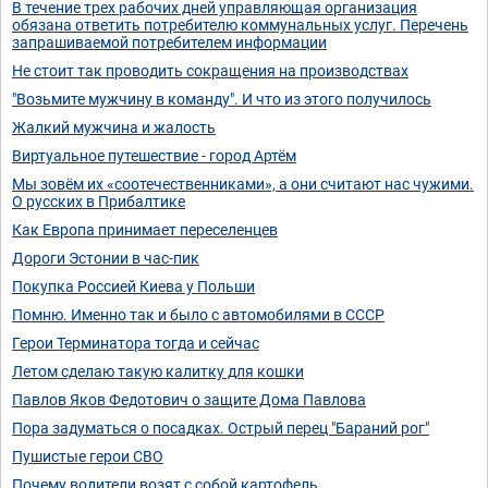
В течение трех рабочих дней управляющая организация
обязана ответить потребителю коммунальных услуг. Перечень
запрашиваемой потребителем информации
Не стоит так проводить сокращения на производствах
"Возьмите мужчину в команду". И что из этого получилось
Жалкий мужчина и жалость
Виртуальное путешествие - город Артём
Мы зовём их «соотечественниками», а они считают нас чужими.
О русских в Прибалтике
Как Европа принимает переселенцев
Дороги Эстонии в час-пик
Покупка Россией Киева у Польши
Помню. Именно так и было с автомобилями в СССР
Герои Терминатора тогда и сейчас
Летом сделаю такую калитку для кошки
Павлов Яков Федотович о защите Дома Павлова
Пора задуматься о посадках. Острый перец "Бараний рог"
Пушистые герои СВО
Почему водители возят с собой картофель