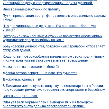
инстанций по делу о квартире певицы Ларисы Долиной.
Иностранные работники по патенту
Путин предоставил доступ финразведке к операциям по картам
«Мир»
Что для чиновников и депутатов РФ составляет большую
угрозу?
Похоронили заживо! Зачем мужчина разместил имена живых
журналистов среди погибших на СВО?
Брауновский университет, потрясенный стрельбой, отправляет
студентов домой.
Кощунственное оскорбление начальником своих подчинённых
и их матерей, уже ни у кого не вызывает возмущение.
Мама никогда не оставит в беде!😮
Долина готова вернуть 112 млн! Что думаете?
Дискотека, удалась!!!😄
В Таиланде можно купить однушку по цене квартиры в России,
но с хорошим ремонтом, коворкингом, спортзалом и бассейном
Свет в конце тоннеля.
США увязали мирный план с выводом ВСУ из Донецкой
области: что обсуждали на переговорах в Берлине.