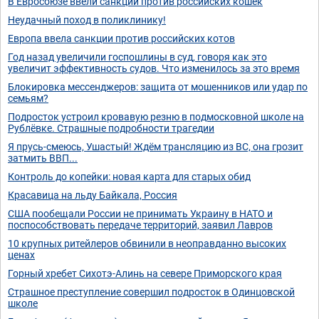
В Евросоюзе ввели санкции против российских кошек
Неудачный поход в поликлинику!
Европа ввела санкции против российских котов
Год назад увеличили госпошлины в суд, говоря как это
увеличит эффективность судов. Что изменилось за это время
Блокировка мессенджеров: защита от мошенников или удар по
семьям?
Подросток устроил кровавую резню в подмосковной школе на
Рублёвке. Страшные подробности трагедии
Я прусь-смеюсь, Ушастый! Ждём трансляцию из ВС, она грозит
затмить ВВП...
Контроль до копейки: новая карта для старых обид
Красавица на льду Байкала, Россия
США пообещали России не принимать Украину в НАТО и
поспособствовать передаче территорий, заявил Лавров
10 крупных ритейлеров обвинили в неоправданно высоких
ценах
Горный хребет Сихотэ-Алинь на севере Приморского края
Страшное преступление совершил подросток в Одинцовской
школе