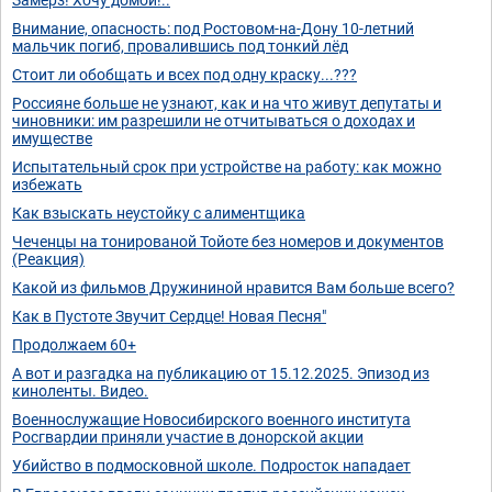
Внимание, опасность: под Ростовом-на-Дону 10-летний
мальчик погиб, провалившись под тонкий лёд
Стоит ли обобщать и всех под одну краску...???
Россияне больше не узнают, как и на что живут депутаты и
чиновники: им разрешили не отчитываться о доходах и
имуществе
Испытательный срок при устройстве на работу: как можно
избежать
Как взыскать неустойку с алиментщика
Чеченцы на тонированой Тойоте без номеров и документов
(Реакция)
Какой из фильмов Дружининой нравится Вам больше всего?
Как в Пустоте Звучит Сердце! Новая Песня"
Продолжаем 60+
А вот и разгадка на публикацию от 15.12.2025. Эпизод из
киноленты. Видео.
Военнослужащие Новосибирского военного института
Росгвардии приняли участие в донорской акции
Убийство в подмосковной школе. Подросток нападает