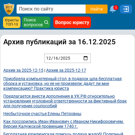
1
Найти
Поиск
Юристы
Вопрос юристу
ТОП-10
вопросов
Архив публикаций за 16.12.2025
Архив за 2025-12-15
|
Архив за 2025-12-17
Приобрела компьютерный стол, в подарок шла бесплатная
сборка и установка, но ее не произвели: дадут ли мне
компенсацию? Практика юриста
Предлагается внести дополнения в УК РФ относительно
установления уголовной ответственности за фиктивный брак
для получения соцпособий
Несбыточное счастье Елены Петровны
Как поссорились Иван Иванович с Иваном Никифоровичем.
Версия Калужской провинции 1740 г.
Бесплатная юридическая помощь,подача жалоб! Полезный