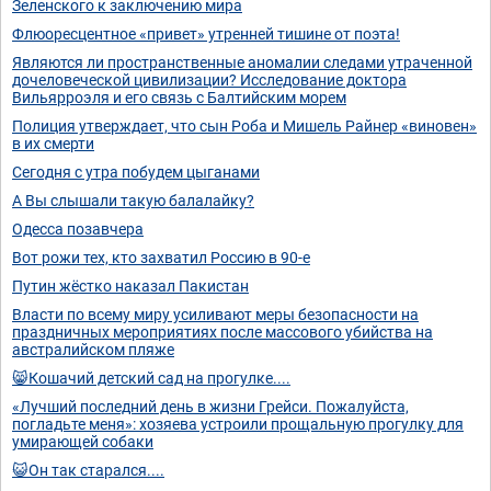
Зеленского к заключению мира
Флюоресцентное «привет» утренней тишине от поэта!
Являются ли пространственные аномалии следами утраченной
дочеловеческой цивилизации? Исследование доктора
Вильярроэля и его связь с Балтийским морем
Полиция утверждает, что сын Роба и Мишель Райнер «виновен»
в их смерти
Сегодня с утра побудем цыганами
А Вы слышали такую балалайку?
Одесса позавчера
Вот рожи тех, кто захватил Россию в 90-е
Путин жёстко наказал Пакистан
Власти по всему миру усиливают меры безопасности на
праздничных мероприятиях после массового убийства на
австралийском пляже
😸Кошачий детский сад на прогулке....
«Лучший последний день в жизни Грейси. Пожалуйста,
погладьте меня»: хозяева устроили прощальную прогулку для
умирающей собаки
😺Он так старался....