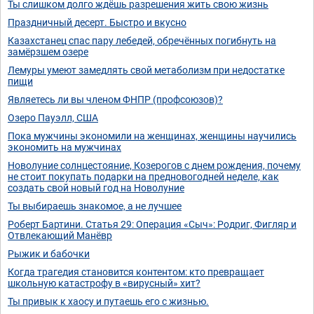
Ты слишком долго ждёшь разрешения жить свою жизнь
Праздничный десерт. Быстро и вкусно
Казахстанец спас пару лебедей, обречённых погибнуть на
замёрзшем озере
Лемуры умеют замедлять свой метаболизм при недостатке
пищи
Являетесь ли вы членом ФНПР (профсоюзов)?
Озеро Пауэлл, США
Пока мужчины экономили на женщинах, женщины научились
экономить на мужчинах
Новолуние солнцестояние, Козерогов с днем рождения, почему
не стоит покупать подарки на предновогодней неделе, как
создать свой новый год на Новолуние
Ты выбираешь знакомое, а не лучшее
Роберт Бартини. Статья 29: Операция «Сыч»: Родриг, Фигляр и
Отвлекающий Манёвр
Рыжик и бабочки
Когда трагедия становится контентом: кто превращает
школьную катастрофу в «вирусный» хит?
Ты привык к хаосу и путаешь его с жизнью.