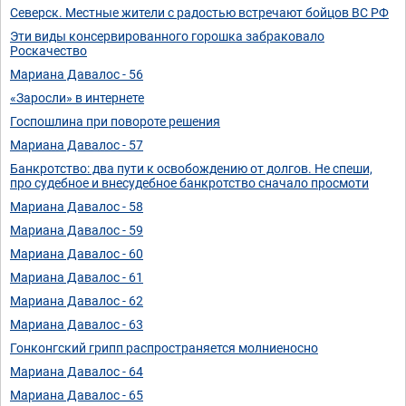
Северск. Местные жители с радостью встречают бойцов ВС РФ
Эти виды консервированного горошка забраковало
Роскачество
Мариана Давалос - 56
«Заросли» в интернете
Госпошлина при повороте решения
Мариана Давалос - 57
Банкротство: два пути к освобождению от долгов. Не спеши,
про судебное и внесудебное банкротство сначало просмоти
Мариана Давалос - 58
Мариана Давалос - 59
Мариана Давалос - 60
Мариана Давалос - 61
Мариана Давалос - 62
Мариана Давалос - 63
Гонконгский грипп распространяется молниеносно
Мариана Давалос - 64
Мариана Давалос - 65