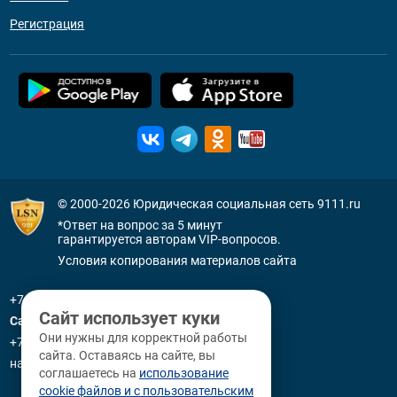
Регистрация
© 2000-2026
Юридическая социальная сеть 9111.ru
*Ответ на вопрос за 5 минут
гарантируется авторам VIP-вопросов.
Условия копирования материалов сайта
+7 (800) 505-91-11
Сайт использует куки
Санкт-Петербург
Они нужны для корректной работы
+7 (812) 336-92-64
сайта. Оставаясь на сайте, вы
наб. р. Фонтанки, д. 59
соглашаетесь на
использование
cookie файлов и с пользовательским