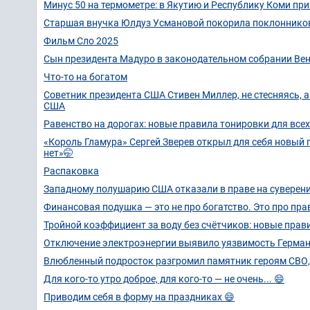
Минус 50 на термометре: в Якутию и Республику Коми п
Старшая внучка Юлдуз Усмановой покорила поклоннико
Фильм Сло 2025
Сын президента Мадуро в законодательном собрании Вен
Что-то на богатом
Советник президента США Стивен Миллер, не стесняясь,
США
Равенство на дорогах: новые правила тонировки для все
«Король Гламура» Сергей Зверев открыл для себя новый
нет»🤭
Распаковка
Западному полушарию США отказали в праве на суверени
Финансовая подушка — это не про богатство. Это про пра
Тройной коэффициент за воду без счётчиков: новые прави
Отключение электроэнергии выявило уязвимость Германи
Влюбленный подросток разгромил памятник героям СВО,
Для кого-то утро доброе, для кого-то — не очень... 😄
Приводим себя в форму на праздниках 😄