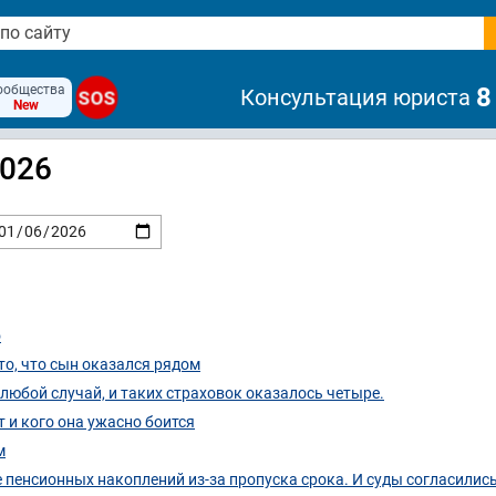
ообщества
8
Консультация юриста
SOS
New
2026
о
 то, что сын оказался рядом
любой случай, и таких страховок оказалось четыре.
т и кого она ужасно боится
м
 пенсионных накоплений из-за пропуска срока. И суды согласилис