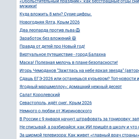
«Обольстительный праздник»: как бесстрашные отцы сним
мужики!
Куда вложить 8 млн? Сухие цифры.
Новогодняя Ялта, Крым 2026
Два леопарда против льва 🦁
Заработок без вложений 😆
Правда от детей про Новый год!
Виртуальное путешествие - город Балахна
Маска! Полезная мелочь в плане безопасности!
Игорь Чемоданов "Зажглась на небе яркая звезда" (автор
Сдашь ЕГЭ-2026 или останешься курьером? Топ-новости и
Ягодный маршмеллоу»: домашний нежный десерт
Салат Королевский
Севастополь, идёт снег. Крым 2026
Немного о любви от Жириновского
В России с 9 января начнут штрафовать за тонировку: з
Не списывай, а разбирайся: как ИИ пришёл в школу и что 
За ширмой телевизора: Как живет «главный врач стран