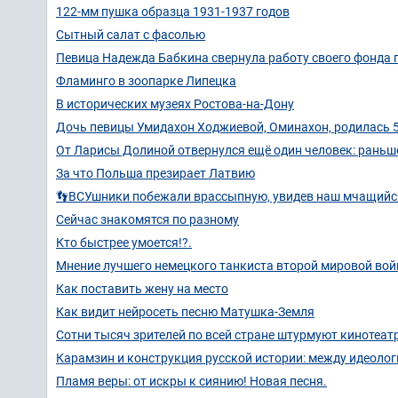
122-мм пушка образца 1931-1937 годов
Сытный салат с фасолью
Певица Надежда Бабкина свернула работу своего фонда п
Фламинго в зоопарке Липецка
В исторических музеях Ростова-на-Дону
Дочь певицы Умидахон Ходжиевой, Оминахон, родилась 5 
От Ларисы Долиной отвернулся ещё один человек: раньш
За что Польша презирает Латвию
👣ВСУшники побежали врассыпную, увидев наш мчащийс
Сейчас знакомятся по разному
Кто быстрее умоется!?.
Мнение лучшего немецкого танкиста второй мировой во
Как поставить жену на место
Как видит нейросеть песню Матушка-Земля
Сотни тысяч зрителей по всей стране штурмуют кинотеа
Карамзин и конструкция русской истории: между идеолог
Пламя веры: от искры к сиянию! Новая песня.