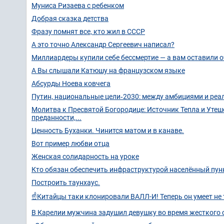
Муниса Ризаева с ребенком
Добрая сказка детства
Фразу помнят все, кто жил в СССР
А это точно Александр Сергеевич написал?
Миллиардеры купили себе бессмертие — а вам оставили о
А Вы слышали Катюшу на французском языке
Абсурды Ноева ковчега
Путин, национальные цели‑2030: между амбициями и ре
Молитва к Пресвятой Богородице: Источник Тепла и Утеш
преданности,...
Ценность Буханки. Чинится матом и в канаве.
Вот пример любви отца
Женская солидарность на уроке
Кто обязан обеспечить инфраструктурой населённый пун
Построить таунхаус.
☝️Китайцы таки клонировали ВАЛЛ-И! Теперь он умеет не 
В Карелии мужчина задушил девушку во время жесткого с