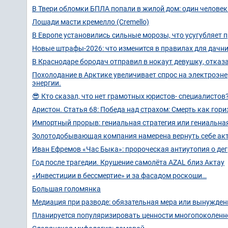
В Твери обломки БПЛА попали в жилой дом: один человек
Лошади масти кремелло (Cremello)
В Европе установились сильные морозы, что усугубляет 
Новые штрафы-2026: что изменится в правилах для дачн
В Краснодаре бородач отправил в нокаут девушку, отка
Похолодание в Арктике увеличивает спрос на электроэн
энергии.
😎 Кто сказал, что нет грамотных юристов- специалистов
Аристон. Статья 68: Победа над страхом: Смерть как гор
Импортный прорыв: гениальная стратегия или гениальн
Золотодобывающая компания намерена вернуть себе акт
Иван Ефремов «Час Быка»: пророческая антиутопия о дег
Год после трагедии. Крушение самолёта AZAL близ Актау
«Инвестиции в бессмертие» и за фасадом роскоши…
Большая голомянка
Медиация при разводе: обязательная мера или вынужден
Планируется популяризировать ценности многопоколенн