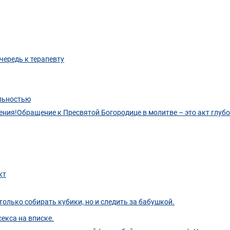
чередь к терапевту
альностью
ения!Обращение к Пресвятой Богородице в молитве – это акт глуб
кт
только собирать кубики, но и следить за бабушкой.
екса на вписке.