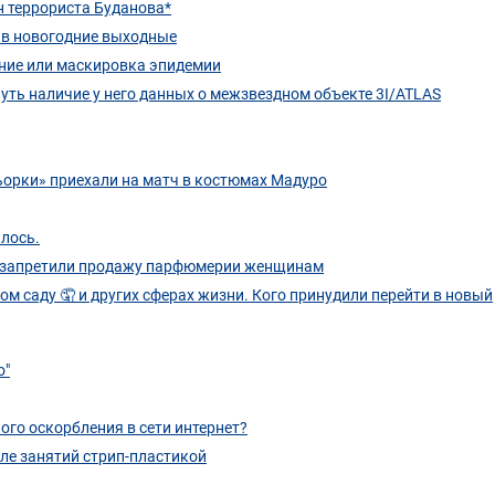
н террориста Буданова*
м в новогодние выходные
ение или маскировка эпидемии
нуть наличие у него данных о межзвездном объекте 3I/ATLAS
орки» приехали на матч в костюмах Мадуро
лось.
а запретили продажу парфюмерии женщинам
ом саду 🤦 и других сферах жизни. Кого принудили перейти в новый
о"
ого оскорбления в сети интернет?
ле занятий стрип-пластикой