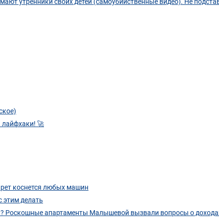
ают утренники своих детей (самоубийственные видео). Не подста
ское)
 лайфхаки! 🚀
апрет коснется любых машин
с этим делать
ы»? Роскошные апартаменты Малышевой вызвали вопросы о дохода