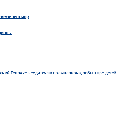
аллельный мир
кционы
гений Тепляков судится за полмиллиона, забыв про детей