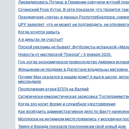
Ликвидировать Путина: в Германии озвучили жуткий пла
Сочинский Роза Хутор. В сети показали, что творится та
Праздничная «пауза» в данных Роспотребнадзора: сниж
ЦРУ заявляет, что не может ни подтвердить, ни опроверг
Когда хочется завыть
А в деньгах ли счастье?
Плохой рекламы не бывает: футболисты испанской «Маль
Новости от мастерской "Покров" / 6 января 2026.
Год, когда экономическое превосходство Америки испари
Женщинам не продаем: в Дагестане владельцы магазин
Почему Max оказался в нашем доме? А еще в школе, детск
мессенджер
Продолжение атаки БПЛА на Валдай
Сатирически-юмористическая зарисовка "Гостеприимств
Когда зло носит форму и служебное удостоверение
Как возбудить административное дело по факту нанесенн
Моллюски на интимном месте появились у москвички пос
Тимур и Фарида показали поклонникам свой новый дом.