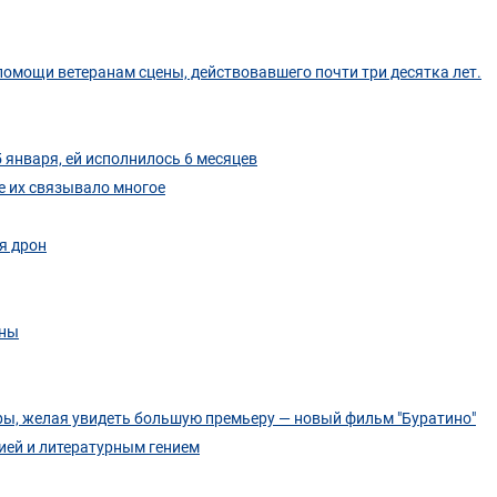
омощи ветеранам сцены, действовавшего почти три десятка лет.
января, ей исполнилось 6 месяцев
е их связывало многое
я дрон
йны
тры, желая увидеть большую премьеру — новый фильм "Буратино"
ией и литературным гением