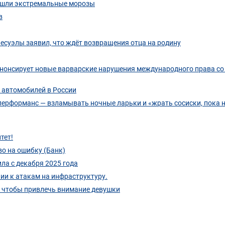
ришли экстремальные морозы
в
есуэлы заявил, что ждёт возвращения отца на родину
 анонсирует новые варварские нарушения международного права со
х автомобилей в России
 перформанс — взламывать ночные ларьки и «жрать сосиски, пока 
тет!
во на ошибку (Банк)
ла с декабря 2025 года
и к атакам на инфраструктуру.
 чтобы привлечь внимание девушки