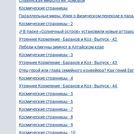
Славянская мифология: домовой
Космические странницы
Параллельные миры. Идея о физическом переходе в пар
Космические странницы - 2
🎉В парке «Солнечный остров» установили новые аттра
Утреннее Кормление - Баранов и Коз - Выпуск - 42 ‎
Лебеди-кликуны зимуют в Алтайском крае
Космические странницы - 3
Утреннее Кормление - Баранов и Коз - Выпуск - 43 ‎
Отец-герой или глава семейного конвейера? Как гений Ев
Космические странницы - 4
Утреннее Кормление - Баранов и Коз - Выпуск - 44 ‎
Космические странницы - 5
Космические странницы - 6
Космические странницы - 7
Космические странницы - 8
Космические странницы - 9
Космические странницы - 10