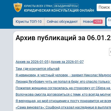
ЮРИСТЫ ВСЕХ СТРАН,
ОБЪЕДИНЯЙТЕСЬ!
ЮРИДИЧЕСКАЯ КОНСУЛЬТАЦИЯ ОНЛАЙН
С
Юристы ТОП-10
Сейчас обсуждают
Новое
+268
Архив публикаций за 06.01.
Архив за 2026-01-05
|
Архив за 2026-01-07
Там, где кончается обычай
Я невиновен, я честный человек, - заявил Николас Мадур
Леонид Якубович чуть не попал в беду: его спасло только
Пожилая женщина согласилась на страховку от Сбера на 
Волочкова смогла договориться с теми, кто всегда молчи
Я верующая, но моё отношение к посту понравится не все
«Сама виновата»: Соцфонд отказал наследнице в выплате