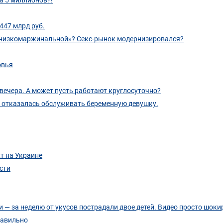
447 млрд руб.
 «низкомаржинальной»? Секс-рынок модернизировался?
овья
 вечера. А может пусть работают круглосуточно?
З отказалась обслуживать беременную девушку.
т на Украине
сти
 — за неделю от укусов пострадали двое детей. Видео просто шоки
равильно