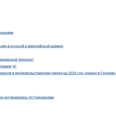
нландии
ания в русской и европейской армиях
еринарный препарат
 режим ЧС
оваров в продовольственном списке на 2026 год, однако в Госдуме 
 не договорились по Гренландии