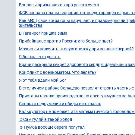
Вопросы призывников про реестр учета
ФСБ сорвала планы террористов: предотвращён взрыв в
Как МФЦ свои же законы нарушает, и правомерно ли требо
жительства
В Таганрог пришла зима
Прибайкалье против России: кто больше пьет?
Можно ли получить вторую ипотеку при выплате первой?
Я боюсь...что делать
Врачи раскрыли секрет здорового сердца: идеальный за
Конфликт с военкоматом. Что делать?
Я от тебя вдали мой Бог
В столичном районе Солнцево позволят строить частные
Приставы начали производство по аресту имущества Ан
Сколько недоумения и обиды в их глазах
Калькулятор не поможет: эта математическая головолом
☺️Сам гуляй в такой холод
☺️ Пумба вообще берега попутал
Нервы и цифры: почему Григорий Лепс снизил гонорары н