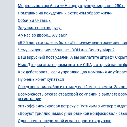
Морковь по-корейски 🥕 На одну крупную морковь 250 г:
Помешана на похудении и активном образе жизни
Собачьи 🐶 танцы
Задушил свою подругу.
А у нас во дворе... А у вас?
«В 25 лет уже колешь ботокс?»: почему некоторые женщин
Чему вы доверяете больше - ООН или Совету Мира?
Ваш вирусный пост удален. А вы заплатите штраф? Скры
Нью-Джерси стал первым штатом США, который начал ф
Как действовать, если управляющая компания не убирает
Ну очень хочет купаться
Сосед поставил забор и отнял у вас 2 метра земли. Зако
Возможность отказа страховой компании в выплате воз
регистрации
Уиткофф анонсировал встречу с Путиным в четверг: Ждат
«Воруют триллионами»: у чиновников конфисковали свыш
Однозначно - шерстяной играет просто виртуозно