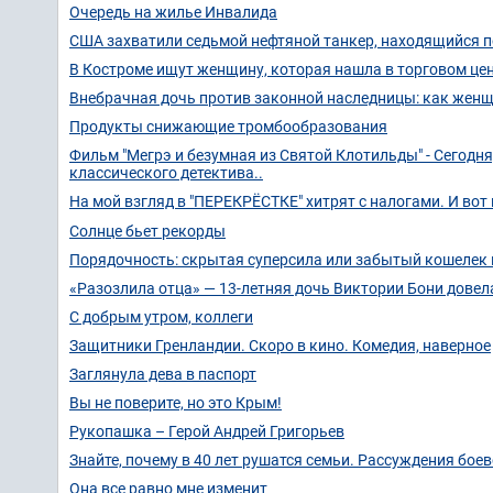
Очередь на жилье Инвалида
США захватили седьмой нефтяной танкер, находящийся п
В Костроме ищут женщину, которая нашла в торговом це
Внебрачная дочь против законной наследницы: как женщи
Продукты снижающие тромбообразования
Фильм "Мегрэ и безумная из Святой Клотильды" - Сегодня
классического детектива..
На мой взгляд в "ПЕРЕКРЁСТКЕ" хитрят с налогами. И в
Солнце бьет рекорды
Порядочность: скрытая суперсила или забытый кошелек 
«Разозлила отца» — 13-летняя дочь Виктории Бони дове
С добрым утром, коллеги
Защитники Гренландии. Скоро в кино. Комедия, наверное
Заглянула дева в паспорт
Вы не поверите, но это Крым!
Рукопашка – Герой Андрей Григорьев
Знайте, почему в 40 лет рушатся семьи. Рассуждения бое
Она все равно мне изменит