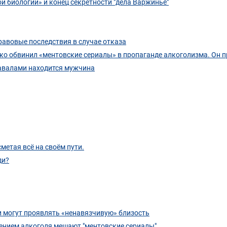
й биологии» и конец секретности "дела Варжинье"
равовые последствия в случае отказа
о обвинил «ментовские сериалы» в пропаганде алкоголизма. Он п
завалами находится мужчина
метая всё на своём пути.
ди?
и могут проявлять «ненавязчивую» близость
ением алкоголя мешают "ментовские сериалы"