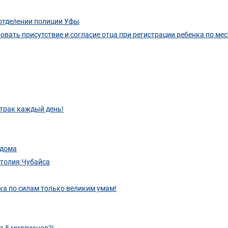
 отделении полиции Уфы
вать присутствие и согласие отца при регистрации ребенка по мес
втрак каждый день!
 дома
атолия Чубайса
ка по силам только великим умам!
а 5 миллионов?!