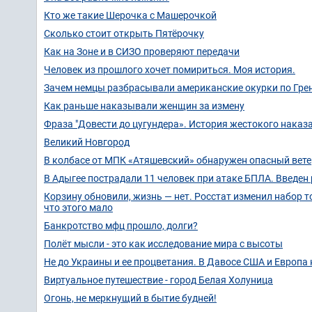
Кто же такие Шерочка с Машерочкой
Сколько стоит открыть Пятёрочку
Как на Зоне и в СИЗО проверяют передачи
Человек из прошлого хочет помириться. Моя история.
Зачем немцы разбрасывали американские окурки по Гре
Как раньше наказывали женщин за измену
Фраза "Довести до цугундера». История жестокого наказ
Великий Новгород
В колбасе от МПК «Атяшевский» обнаружен опасный вет
В Адыгее пострадали 11 человек при атаке БПЛА. Введен
Корзину обновили, жизнь — нет. Росстат изменил набор т
что этого мало
Банкротство мфц прошло, долги?
Полёт мысли - это как исследование мира с высоты
Не до Украины и ее процветания. В Давосе США и Европа
Виртуальное путешествие - город Белая Холуница
Огонь, не меркнущий в бытие будней!