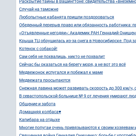
Раскрытие тайны в Вашингтоне: свидетельства «внеземно
Случай на таможне
Любопытные кабанята пришли поздороваться
Обеденный перерыв право или обязанность работника: п
«Отъявленные негодяи»: Академик РАН Геннадий Онищенк
Крыша ТЦ обрушилась из-за снега в Новосибирске. Под 
Котенок с собакой!
Сам себя не похвалишь, никто не похвалит
Сейчас бы оказаться на берегу моря, а не вот это всё
Медвежонок испугался и побежал к маме
Медвежата просыпаются
Снежная лавина может развивать скорость до 300 км/ч, с
В севастопольской больнице № 9 от лечения умирают лю
Общение и забота
Домашняя колбаса♥️
Капибара на отдыхе
Многие попугаи очень привязываются к своим хозяевам 
Священная война Геннадия Онищенко: борьбе с употребл