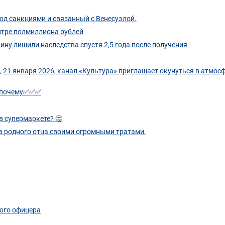
од санкциями и связанный с Венесуэлой.
нтре полмиллиона рублей
ну лишили наследства спустя 2,5 года после получения
, 21 января 2026, канал «Культура» приглашает окунуться в атмос
от почему✅✅✅
в супермаркете? 🤔
ла родного отца своими огромными тратами.
вого офицера