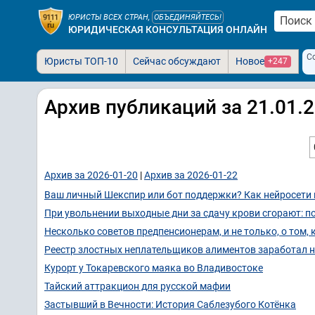
ЮРИСТЫ ВСЕХ СТРАН,
ОБЪЕДИНЯЙТЕСЬ!
ЮРИДИЧЕСКАЯ КОНСУЛЬТАЦИЯ ОНЛАЙН
С
Юристы ТОП-10
Сейчас обсуждают
Новое
+247
Архив публикаций за 21.01.
Архив за 2026-01-20
|
Архив за 2026-01-22
Ваш личный Шекспир или бот поддержки? Как нейросети 
При увольнении выходные дни за сдачу крови сгорают: п
Несколько советов предпенсионерам, и не только, о том
Реестр злостных неплательщиков алиментов заработал на
Курорт у Токаревского маяка во Владивостоке
Тайский аттракцион для русской мафии
Застывший в Вечности: История Саблезубого Котёнка