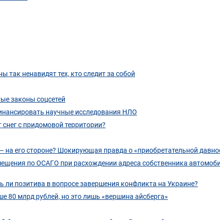
ы так ненавидят тех, кто следит за собой
тые законы соцсетей
инансировать научные исследования НЛО
 снег с придомовой территории?
н — на его стороне? Шокирующая правда о «приобретательной давно
мещения по ОСАГО при расхождении адреса собственника автомоби
ь ли позитива в вопросе завершения конфликта на Украине?
е 80 млрд рублей, но это лишь «вершина айсберга»