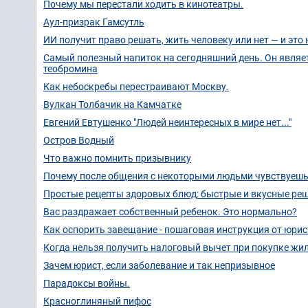
Почему мы перестали ходить в кинотеатры.
Аул-призрак Гамсутль
ИИ получит право решать, жить человеку или нет — и это
Самый полезный напиток на сегодняшний день. Он являе
теобромина
Как небоскребы перестраивают Москву.
Вулкан Толбачик на Камчатке
Евгений Евтушенко "Людей неинтересных в мире нет..."
Остров Водный
Что важно помнить призывнику
Почему после общения с некоторыми людьми чувствуешь
Простые рецепты здоровых блюд: быстрые и вкусные реш
Вас раздражает собственный ребенок. Это нормально?
Как оспорить завещание - пошаговая инструкция от юрис
Когда нельзя получить налоговый вычет при покупке жи
Зачем юрист, если заболевание и так непризывное
Парадоксы войны.
Красноглиняный пифос