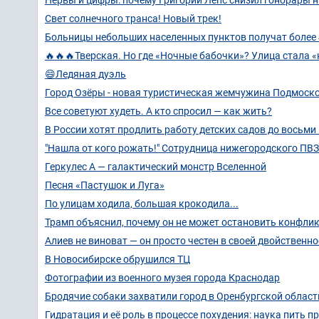
Свет солнечного транса! Новый трек!
Больницы небольших населенных пунктов получат более 
🔥🔥🔥Тверская. Но где «Ночные бабочки»? Улица стала
😄Ледяная дуэль
Город Озёры - новая туристическая жемчужина Подмоск
Все советуют худеть. А кто спросил — как жить?
В России хотят продлить работу детских садов до восьми
"Нашла от кого рожать!" Сотрудница нижегородского ПВ
Геркулес A — галактический монстр Вселенной
Песня «Пастушок и Луга»
По улицам ходила, большая крокодила...
Трамп объяснил, почему он не может остановить конфлик
Алиев не виноват — он просто честен в своей двойственно
В Новосибирске обрушился ТЦ
Фотографии из военного музея города Краснодар
Бродячие собаки захватили город в Оренбургской области
Гидратация и её роль в процессе похудения: наука пить п