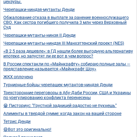
цензуры.
Черепашки-ниндзя-мутанты Денди
Обжалование отказа в выплате за ранение военнослужащего
СВО. Как сестра погибшего получила 3 млн через Верховный
Суд
Черепашки-мутанты-нинзя II Денди
Черепашки-мутанты-ниндзя III Манхэттенский проект (NES)
«В 2,5 раза дешевле»: в ГД нашли более выгодную альтернативу
ипотеке, но запустят ли ее вот в чем вопрос?
В России спектакли по «Майнкрафту» собираю полные залы —
представление называется «Майнкрафт Шоу»
ЖКХ оплочено
Турнирные бойцы черепашек-мутантов-ниндзя Денди
Трехсторонние переговоры в Абу-Даби России, США и Украины
по урегулированию конфликта перенесены
😁 Писториус: "Грустной задницей радостно не пукнешь"
Алименты в твердой сумме: когда закон на вашей стороне
Тетрис Денди
😄Вот это оригинально!