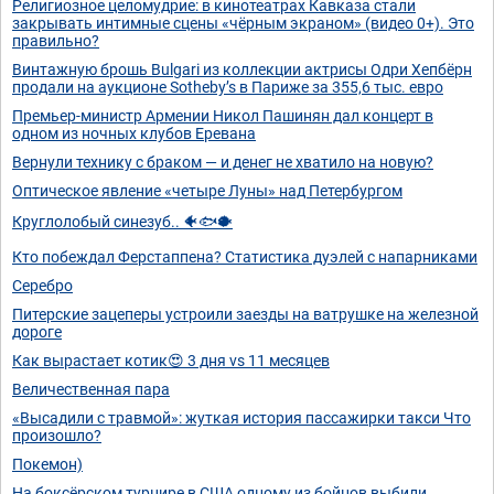
Религиозное целомудрие: в кинотеатрах Кавказа стали
закрывать интимные сцены «чёрным экраном» (видео 0+). Это
правильно?
Винтажную брошь Bulgari из коллекции актрисы Одри Хепбёрн
продали на аукционе Sotheby’s в Париже за 355,6 тыс. евро
Премьер-министр Армении Никол Пашинян дал концерт в
одном из ночных клубов Еревана
Вернули технику с браком — и денег не хватило на новую?
Оптическое явление «четыре Луны» над Петербургом
Круглолобый синезуб.. 🐠🐟🐡
Кто побеждал Ферстаппена? Статистика дуэлей с напарниками
Серебро
Питерские зацеперы устроили заезды на ватрушке на железной
дороге
Как вырастает котик😍 3 дня vs 11 месяцев
Величественная пара
«Высадили с травмой»: жуткая история пассажирки такси Что
произошло?
Покемон)
На боксёрском турнире в США одному из бойцов выбили...