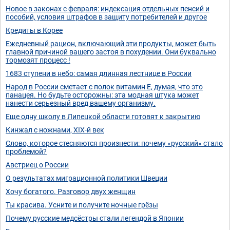
Новое в законах с февраля: индексация отдельных пенсий и
пособий, условия штрафов в защиту потребителей и другое
Кредиты в Корее
Ежедневный рацион, включающий эти продукты, может быть
главной причиной вашего застоя в похудении. Они буквально
тормозят процесс !
1683 ступени в небо: самая длинная лестнице в России
Народ в России сметает с полок витамин Е, думая, что это
панацея. Но будьте осторожны: эта модная штука может
нанести серьезный вред вашему организму.
Еще одну школу в Липецкой области готовят к закрытию
Кинжал с ножнами, XIX-й век
Слово, которое стесняются произнести: почему «русский» стало
проблемой?
Австриец о России
О результатах миграционной политики Швеции
Хочу богатого. Разговор двух женщин
Ты красива. Усните и получите ночные грёзы
Почему русские медсёстры стали легендой в Японии