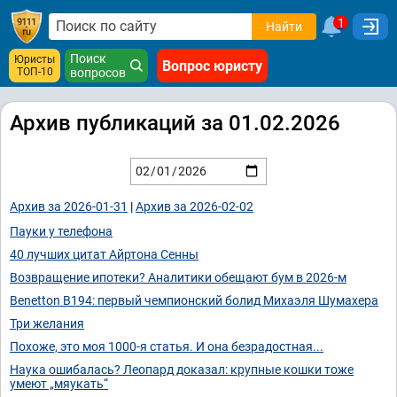
1
Найти
Поиск
Юристы
Вопрос юристу
ТОП-10
вопросов
Архив публикаций за 01.02.2026
Архив за 2026-01-31
|
Архив за 2026-02-02
Пауки у телефона
40 лучших цитат Айртона Сенны
Возвращение ипотеки? Аналитики обещают бум в 2026-м
Benetton B194: первый чемпионский болид Михаэля Шумахера
Три желания
Похоже, это моя 1000-я статья. И она безрадостная...
Наука ошибалась? Леопард доказал: крупные кошки тоже
умеют „мяукать“