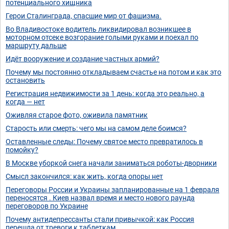
потенциального хищника
Герои Сталинграда, спасшие мир от фашизма.
Во Владивостоке водитель ликвидировал возникшее в
моторном отсеке возгорание голыми руками и поехал по
маршруту дальше
Идёт вооружение и создание частных армий?
Почему мы постоянно откладываем счастье на потом и как это
остановить
Регистрация недвижимости за 1 день: когда это реально, а
когда — нет
Оживляя старое фото, оживила памятник
Старость или смерть: чего мы на самом деле боимся?
Оставленные следы: Почему святое место превратилось в
помойку?
В Москве уборкой снега начали заниматься роботы-дворники
Смысл закончился: как жить, когда опоры нет
Переговоры России и Украины запланированные на 1 февраля
переносятся . Киев назвал время и место нового раунда
переговоров по Украине
Почему антидепрессанты стали привычкой: как Россия
перешла от тревоги к таблеткам