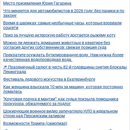
Место приземления Юрия Гагарина
Что меняется для автомобилистов в 2026 году: без паники и по
закону
Время в шариках: самые необычные часы, которые взорвали
соцсети
Приз за лучшую актерскую работу достается рыжему коту
Можно ли держать домашних животных в квартире без
согласия других собственников: свежая позиция суда
Прекратите осуждать бутилированную воду. Нам нужна более
качественная водопроводная вода.
🎆 Праздничный салют в честь 82-й годовщины снятия блокады
Ленинграда
Фестиваль ледового искусства в Екатеринбурге
Как женщина взыскала 10 млн за машину, которая постоянно
ломалась
"Круговая порука в мантии": как судья покрыла помощника
прокурора, обжалуемого за подлог
Шокирующее военное видео запечатлело НЛО в идеальном
строю над Персидским заливом
Возможности Трампа (самопиар)