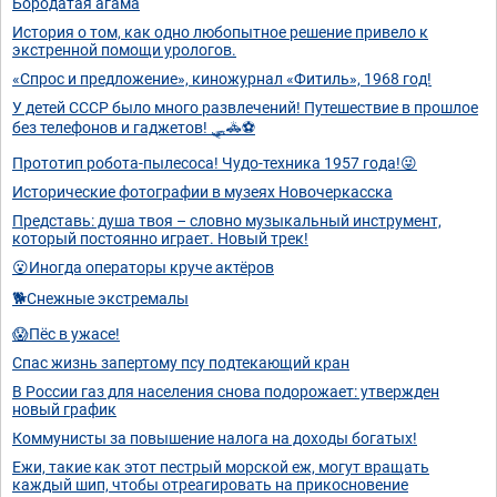
Бородатая агама
История о том, как одно любопытное решение привело к
экстренной помощи урологов.
«Спрос и предложение», киножурнал «Фитиль», 1968 год!
У детей СССР было много развлечений! Путешествие в прошлое
без телефонов и гаджетов! 🛷🚓⚽
Прототип робота-пылесоса! Чудо-техника 1957 года!😜
Исторические фотографии в музеях Новочеркасска
Представь: душа твоя – словно музыкальный инструмент,
который постоянно играет. Новый трек!
😮Иногда операторы круче актёров
🐕Снежные экстремалы
😱Пёс в ужасе!
Спас жизнь запертому псу подтекающий кран
В России газ для населения снова подорожает: утвержден
новый график
Коммунисты за повышение налога на доходы богатых!
Ежи, такие как этот пестрый морской еж, могут вращать
каждый шип, чтобы отреагировать на прикосновение