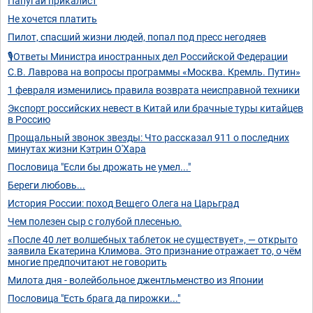
Папугай прикалист
Не хочется платить
Пилот, спасший жизни людей, попал под пресс негодяев
🎙Ответы Министра иностранных дел Российской Федерации
С.В. Лаврова на вопросы программы «Москва. Кремль. Путин»
1 февраля изменились правила возврата неисправной техники
Экспорт российских невест в Китай или брачные туры китайцев
в Россию
Прощальный звонок звезды: Что рассказал 911 о последних
минутах жизни Кэтрин О'Хара
Пословица "Если бы дрожать не умел..."
Береги любовь...
История России: поход Вещего Олега на Царьград
Чем полезен сыр с голубой плесенью.
«После 40 лет волшебных таблеток не существует», — открыто
заявила Екатерина Климова. Это признание отражает то, о чём
многие предпочитают не говорить
Милота дня - волейбольное джентльменство из Японии
Пословица "Есть брага да пирожки..."