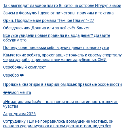
Так выглядит лавовое плато Янкито на острове Итуруп зимой
Зачем в Формуле‑1 делают пит‑стопы: причины и тактика
Орин. Продолжение романа "Тёмное Пламя" - 27
Обездоленная Долина или за чей счёт банкет
Все уже увидели новые правила вывода денег? Давайте
обсудим это
Почему совет «возьми себя в руки» делает только хуже
Камчатские ребята, прокопавшие тоннель к своему спортзалу
через сугробы, привлекли внимание зарубежных СМИ
Серебряный комплект
Серебро ❤️
Продажа квартиры в аварийном доме: правовые особенности
❤️❤️моя мечта
«Не зацикливайся!» — как токсичная позитивность калечит
чувства
Агротуризм 2026
Сотруднику ТЦК не понравилось возмущение местных, он
сначало ударил мужика а потом достал ствол, видео без