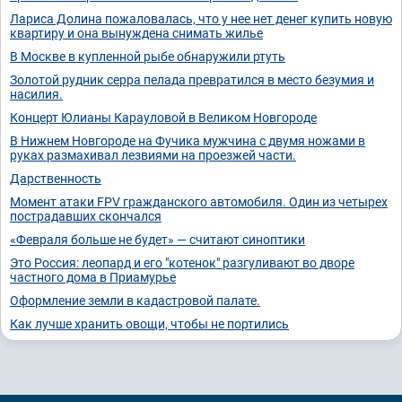
Лариса Долина пожаловалась, что у нее нет денег купить новую
квартиру и она вынуждена снимать жилье
В Москве в купленной рыбе обнаружили ртуть
Золотой рудник серра пелада превратился в место безумия и
насилия.
Концерт Юлианы Карауловой в Великом Новгороде
В Нижнем Новгороде на Фучика мужчина с двумя ножами в
руках размахивал лезвиями на проезжей части.
Дарственность
Момент атаки FPV гражданского автомобиля. Один из четырех
пострадавших скончался
«Февраля больше не будет» — считают синоптики
Это Россия: леопард и его "котенок" разгуливают во дворе
частного дома в Приамурье
Оформление земли в кадастровой палате.
Как лучше хранить овощи, чтобы не портились