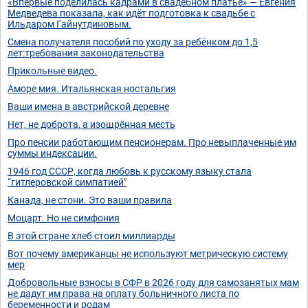
«Впервые поделилась кадрами в свадебном платье» — Евгения
Медведева показала, как идёт подготовка к свадьбе с
Ильдаром Гайнутдиновым.
Смена получателя пособий по уходу за ребёнком до 1,5
лет:требования законодательства
Прикольные видео.
Аморе мия. Итальянская ностальгия
Ваши имена в австрийской деревне
Нет, не доброта, а изощрённая месть
Про пенсии работающим пенсионерам. Про невыплаченные им
суммы индексации.
1946 год СССР, когда любовь к русскому языку стала
“гитлеровской симпатией"
Канада, не стони. Это ваши правила
Моцарт. Но не симфония
В этой стране хлеб стоил миллиарды
Вот почему американцы не используют метрическую систему
мер
Добровольные взносы в СФР в 2026 году для самозанятых мам
не дадут им права на оплату больничного листа по
беременности и родам