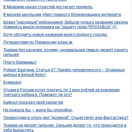
В Мадриде накал страстей достигает предела.
В москве школьник убил главного блокировщика интернета
Браво "народные" избранники! Забыли только название закона
поменять внося поправки на "защиту прав ПРОДАВЦА" (((.
Хочу обсудить новое название моего родного города.
Путешествие по Пермскому краю 💫
Травма без насилия: почему «нормальная семья» может ранить
сильнее
Плато Бермамыт
Роберт Бартини. Статья 47: Предел человеческого – Огненные
щипцы и Белый Крест
Бумеранг
Отцам в России хотят платить по 2 млн рублей за рождение
третьего ребенка. Поможет ли это?
Байкал показал свой характер
Не рожала бы — жила бы спокойно.
Правосудие в эпоху дел "долиной". Существует или фантастика?
Травма не делает сильнее. Сильнее делает то, что приходится в
себе вырастить