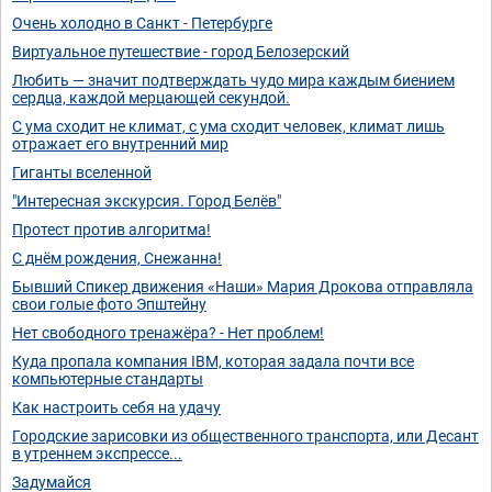
Очень холодно в Санкт - Петербурге
Виртуальное путешествие - город Белозерский
Любить — значит подтверждать чудо мира каждым биением
сердца, каждой мерцающей секундой.
С ума сходит не климат, с ума сходит человек, климат лишь
отражает его внутренний мир
Гиганты вселенной
"Интересная экскурсия. Город Белёв"
Протест против алгоритма!
С днём рождения, Снежанна!
Бывший Спикер движения «Наши» Мария Дрокова отправляла
свои голые фото Эпштейну
Нет свободного тренажёра? - Нет проблем!
Куда пропала компания IBM, которая задала почти все
компьютерные стандарты
Как настроить себя на удачу
Городские зарисовки из общественного транспорта, или Десант
в утреннем экспрессе...
Задумайся