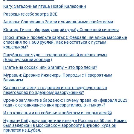
Кагу: Загадочная птица Новой Каледонии
Разрешите себе завтра ВСЁ
Алмазы: Сокровища Земли с уникальными свойствами
Юпитер: Гигант, формирующий судьбу Солнечной системы
Проснитесь и проверьте карты: С февраля начались массовые
списания по 1 600 рублей. Как не остаться с пустым
кошельком?
Голубоглазое чудо — очаровательный котёнок пумы
(Барнаульский зоопарк)
Платье на сосках, или Grammy – это про песни?
Муравьи: Древние Инженеры Природы с Невероятным
Влиянием
Как вы считаете, кто должен играть ведущую роль в
переговорах по ядерному разоружению?
Срочно загляните в бардачок: Почему права из «февраля 2023
года» с сегодняшнего дня превратились в «тыкву»?
И по-кошачьи и по-собачьи и побегаем и попрыгаем!😄
Нурлану Сабурову запретили въезд в Россию на 50 лет. Комик
был задержан в московском аэропорту Внуково, куда он
прилетел из Дубая.