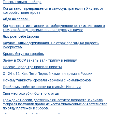
Теперь только - победа
Когда закон превращается в самосуд: трагедия в Якутии, от
которой стынет кровь
Айда на сплав!..
Когда открытие становится «общечеловеческим»: история о
том, как Запад переименовывал русскую науку
Яму роет себе Европа
Каунас. Силы сдерживания. На страх врагам, на радость
юмористам
Крысы бегут на корабль
Зачем в СССР закапывали тряпку в теплицу
Нассау. Город, где правили пираты
От 24 к 12. Как Петр Первый изменил время в России
Почему танкисты срезали карманы с комбинезонов
Проблемы собственности на жильё в Испании
Сын жестоко убил больного отца
Граждане России, достигшие 60-летнего возраста, с начала
февраля получили право не нести финансовые обязательства
по ряду платежей и сборов.