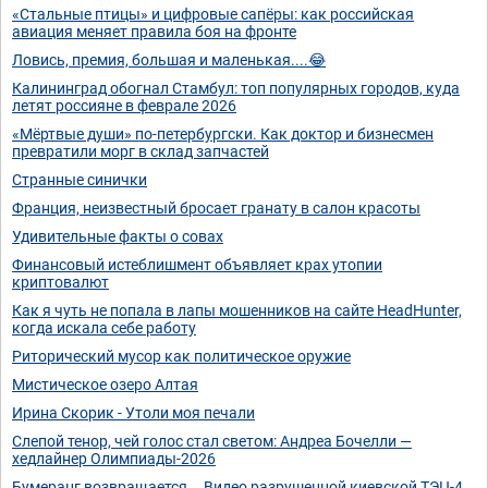
«Стальные птицы» и цифровые сапёры: как российская
авиация меняет правила боя на фронте
Ловись, премия, большая и маленькая....😂
Калининград обогнал Стамбул: топ популярных городов, куда
летят россияне в феврале 2026
«Мёртвые души» по-петербургски. Как доктор и бизнесмен
превратили морг в склад запчастей
Странные синички
Франция, неизвестный бросает гранату в салон красоты
Удивительные факты о совах
Финансовый истеблишмент объявляет крах утопии
криптовалют
Как я чуть не попала в лапы мошенников на сайте HeadHunter,
когда искала себе работу
Риторический мусор как политическое оружие
Мистическое озеро Алтая
Ирина Скорик - Утоли моя печали
Слепой тенор, чей голос стал светом: Андреа Бочелли —
хедлайнер Олимпиады-2026
Бумеранг возвращается... Видео разрушенной киевской ТЭЦ-4