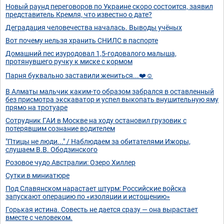
Новый раунд переговоров по Украине скоро состоится, заявил
представитель Кремля, что известно о дате?
Деградация человечества началась. Выводы учёных
Вот почему нельзя хранить СНИЛС в паспорте
Домашний пес изуродовал 1,5-годовалого малыша,
протянувшего ручку к миске с кормом
Парня буквально заставили жениться...❤️☺️
В Aлматы мальчик каким-то образом забрался в оставленный
без присмотра экскаватор и успел выкопать внушительную яму
прямо на тротуаре
Сотрудник ГАИ в Москве на ходу остановил грузовик с
потерявшим сознание водителем
"Птицы не люди..." / Наблюдаем за обитателями Ижоры,
слушаем В.В. Ободзинского
Розовое чудо Австралии: Озеро Хиллер
Сутки в миниатюре
Под Славянском нарастает штурм: Российские войска
запускают операцию по «изоляции и истощению»
Горькая истина. Совесть не дается сразу — она вырастает
вместе с человеком.