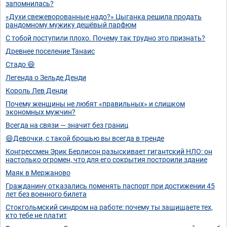
запомнилась?
«Духи свежеворованные надо?» Цыганка решила продать
рандомному мужику дешёвый парфюм
С тобой поступили плохо. Почему так трудно это признать?
Древнее поселение Танаис
Стадо 😄
Легенда о Зельде Денди
Король Лев Денди
Почему женщины не любят «правильных» и слишком
экономных мужчин?
Всегда на связи — значит без границ
😄Девочки, с такой брошью вы всегда в тренде
Конгрессмен Эрик Берлисон разыскивает гигантский НЛО: он
настолько огромен, что для его сокрытия построили здание
Маяк в Мержаново
Гражданину отказались поменять паспорт при достижении 45
лет без военного билета
Стокгольмский синдром на работе: почему ты защищаете тех,
кто тебе не платит