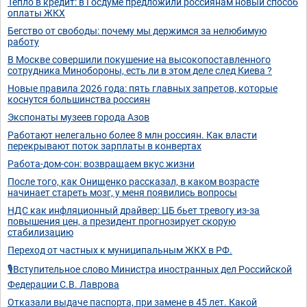
Тепло в кредит: в Госдуме предложили россиянам новый способ
оплаты ЖКХ
Бегство от свободы: почему мы держимся за нелюбимую
работу
В Москве совершили покушение на высокопоставленного
сотрудника Минобороны, есть ли в этом деле след Киева ?
Новые правила 2026 года: пять главных запретов, которые
коснутся большинства россиян
Экспонаты музеев города Азов
Работают нелегально более 8 млн россиян. Как власти
перекрывают поток зарплаты в конвертах
Работа-дом-сон: возвращаем вкус жизни
После того, как Онищенко рассказал, в каком возрасте
начинает стареть мозг, у меня появились вопросы
НДС как инфляционный драйвер: ЦБ бьет тревогу из-за
повышения цен, а президент прогнозирует скорую
стабилизацию
Переход от частных к муниципальным ЖКХ в РФ.
🎙️Вступительное слово Министра иностранных дел Российской
Федерации С.В. Лаврова
Отказали выдаче паспорта, при замене в 45 лет. Какой