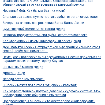
«Разве это война?» Жительница Северска рассказала, как
убивали людей за отказ воевать за киевский режим
Неравный бой. Как бы мы без них жили?
Сколько раз в день нужно чистить зубы - ответил стоматолог
Вечеринка в честь дня рождения Багза Банни Денди
Сумасшедший замок Багза Банни Денди
От каких продуктов темнеют зубы - ответ стоматолога
Калифорнийский изюм, Виноградный побег Денди
День памяти Ксении Петербургской 6 февраля: о чём молиться
святой, в чём она помогает...
Немецкие и натовские силы сдерживания России проковыляли
парадом по литовскому городу Каунас
Шахматный мастер Денди
Дракон Денди
Лебеди остались зимовать
В России может появиться "отцовский капитал"
Как эффект Долиной погубил доверие к судебной системе. Мои
наблюдения после общения с клиентами
Предпенсионеры в России: кто имеет право и как оформить
статус