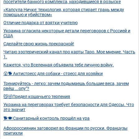
посетители банного комплекса, находившиеся в розыске
«Капсула Ничке: технология, которая стирает грань между
помощью и убийством»
Отличие подарка от взятки учителю
Украина огласила некоторые детали переговоров с Россией и
США
Сделайте свою жизнь прекрасной!
Читаю эзотерический канал про карты Таро. Мое мнение. Часть
1.
Кажется, что Вселенная объявила тебе личную войну.
😮🐕 Антистресс для собаки - стресс для хозяйки
Тренируйтесь - легко: зачем подымаешь большие веса, зачем
рвёш ...опу"?
😼🤣Предел кошачьего терпения
Украина на переговорах требует безопасности для Одессы. Что
это значит
🐕🍽️ Санитарный контроль прошёл на ура
Афророссиянин заговорил во Франции по русски. Французы
притихли