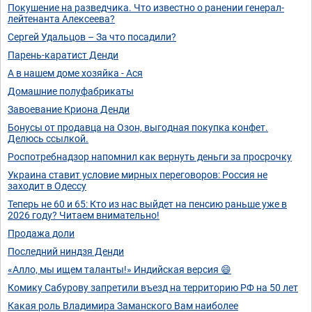
Покушение на разведчика. Что известно о ранении генерал-
лейтенанта Алексеева?
Сергей Удальцов – За что посадили?
Парень-каратист Денди
А в нашем доме хозяйка - Ася
Домашние полуфабрикаты
Завоевание Криона Денди
Бонусы от продавца на Озон, выгодная покупка конфет.
Делюсь ссылкой.
Роспотребнадзор напомнил как вернуть деньги за просрочку
Украина ставит условие мирных переговоров: Россия не
заходит в Одессу
Теперь не 60 и 65: Кто из нас выйдет на пенсию раньше уже в
2026 году? Читаем внимательно!
Продажа доли
Последний ниндзя Денди
«Алло, мы ищем таланты!» Индийская версия 😄
Комику Сабурову запретили въезд на территорию РФ на 50 лет
Какая роль Владимира Заманского Вам наиболее