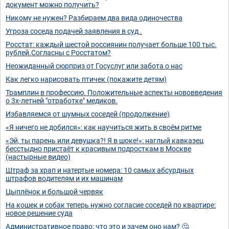
документ можно получить?
Никому не нужен? Разбираем два вида одиночества
Угроза соседа подачей заявления в суд .
Росстат: каждый шестой россиянин получает больше 100 тыс.
рублей.Согласны с Росстатом?
Неожиданный сюрприз от Госуслуг или забота о нас
Как легко нарисовать птичек (покажите детям)
Трамплин в профессию. Положительные аспекты нововведения
о 3х-летней "отработке" медиков.
Избавляемся от шумных соседей (продолжение)
«Я ничего не добился»: как научиться жить в своём ритме
«Эй, ты парень или девушка?! Я в шоке!»: наглый кавказец
бесстыдно пристаёт к красивым подросткам в Москве
(настырные видео)
Штраф за храп и натертые номера: 10 самых абсурдных
штрафов водителям и их машинам
Цыплёнок и большой червяк
На кошек и собак теперь нужно согласие соседей по квартире:
новое решение суда
Административное право: что это и зачем оно нам? 🤔