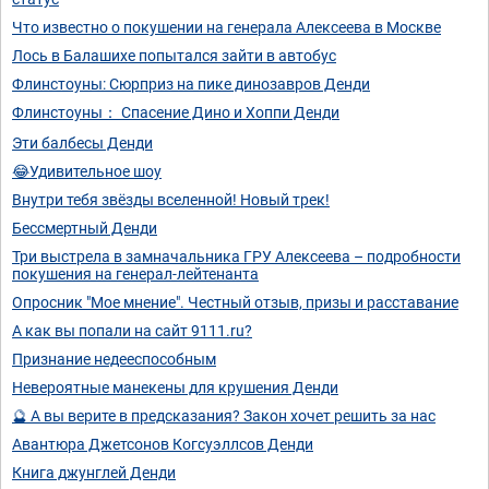
Что известно о покушении на генерала Алексеева в Москве
Лось в Балашихе попытался зайти в автобус
Флинстоуны: Сюрприз на пике динозавров Денди
Флинстоуны： Спасение Дино и Хоппи Денди
Эти балбесы Денди
😂Удивительное шоу
Внутри тебя звёзды вселенной! Новый трек!
Бессмертный Денди
Три выстрела в замначальника ГРУ Алексеева – подробности
покушения на генерал-лейтенанта
Опросник "Мое мнение". Честный отзыв, призы и расставание
А как вы попали на сайт 9111.ru?
Признание недееспособным
Невероятные манекены для крушения Денди
🔮 А вы верите в предсказания? Закон хочет решить за нас
Авантюра Джетсонов Когсуэллсов Денди
Книга джунглей Денди