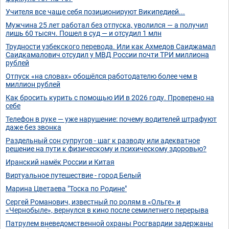
Учителя все чаще себя позиционируют Википедией...
Мужчина 25 лет работал без отпуска, уволился — а получил
лишь 60 тысяч. Пошел в суд — и отсудил 1 млн
Трудности узбекского перевода. Или как Ахмедов Саиджамал
Саидкамалович отсудил у МВД России почти ТРИ миллиона
рублей
Отпуск «на словах» обошёлся работодателю более чем в
миллион рублей
Как бросить курить с помощью ИИ в 2026 году. Проверено на
себе
Телефон в руке — уже нарушение: почему водителей штрафуют
даже без звонка
Раздельный сон супругов - шаг к разводу или адекватное
решение на пути к физическому и психическому здоровью?
Иранский намёк России и Китая
Виртуальное путешествие - город Белый
Марина Цветаева "Тоска по Родине"
Сергей Романович, известный по ролям в «Ольге» и
«Чернобыле», вернулся в кино после семилетнего перерыва
Патрулем вневедомственной охраны Росгвардии задержаны