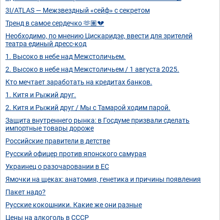
3I/ATLAS — Межзвездный «сейф» с секретом
Тренд в самое сердечко 🫶🏽💔
Необходимо, по мнению Цискаридзе, ввести для зрителей
театра единый дресс-код
1. Высоко в небе над Межстоличьем.
2. Высоко в небе над Межстоличьем / 1 августа 2025.
Кто мечтает заработать на кредитах банков.
1. Китя и Рыжий друг.
2. Китя и Рыжий друг / Мы с Тамарой ходим парой.
Защита внутреннего рынка: в Госдуме призвали сделать
импортные товары дороже
Российские правители в детстве
Русский офицер против японского самурая
Украинец о разочаровании в ЕС
Ямочки на щеках: анатомия, генетика и причины появления
Пакет надо?
Русские кокошники. Какие же они разные
Цены на алкоголь в СССР