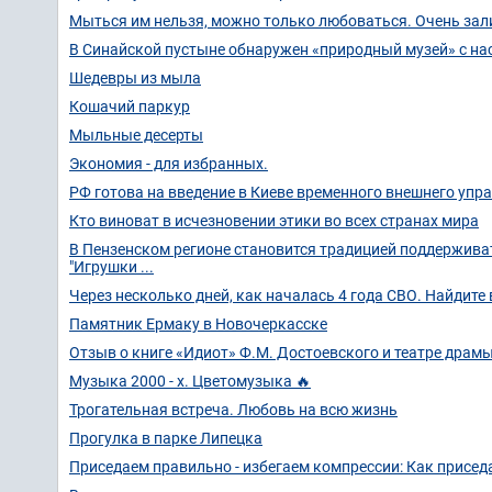
Мыться им нельзя, можно только любоваться. Очень зал
В Синайской пустыне обнаружен «природный музей» с на
Шедевры из мыла
Кошачий паркур
Мыльные десерты
Экономия - для избранных.
РФ готова на введение в Киеве временного внешнего упр
Кто виноват в исчезновении этики во всех странах мира
В Пензенском регионе становится традицией поддерживат
"Игрушки ...
Через несколько дней, как началась 4 года СВО. Найдите 
Памятник Ермаку в Новочеркасске
Отзыв о книге «Идиот» Ф.М. Достоевского и театре драм
Музыка 2000 - х. Цветомузыка 🔥
Трогательная встреча. Любовь на всю жизнь
Прогулка в парке Липецка
Приседаем правильно - избегаем компрессии: Как приседа