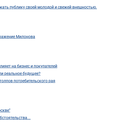
ажать публику своей молодой и свежей внешностью.
озражение Милонова
влияет на бизнес и покупателей
ли реальное будущее?
столпов потребительского рая
скве"
бстоятельства...