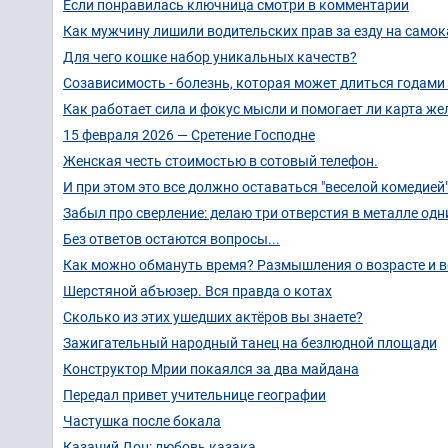
Если понравилась ключница смотри в комментарии
Как мужчину лишили водительских прав за езду на самок
Для чего кошке набор уникальных качеств?
Созависимость - болезнь, которая может длиться годами
Как работает сила и фокус мысли и помогает ли карта ж
15 февраля 2026 — Сретение Господне
Женская честь стоимостью в сотовый телефон.
И при этом это все должно оставаться "веселой комедией
Забыл про сверление: делаю три отверстия в металле одн
Без ответов остаются вопросы...
Как можно обмануть время? Размышления о возрасте и 
Шерстяной абъюзер. Вся правда о котах
Сколько из этих ушедших актёров вы знаете?
Зажигательный народный танец на безлюдной площади
Конструктор Мрии покаялся за два майдана
Передал привет учительнице географии
Частушка после бокала
Казачий Дон: любовь казака