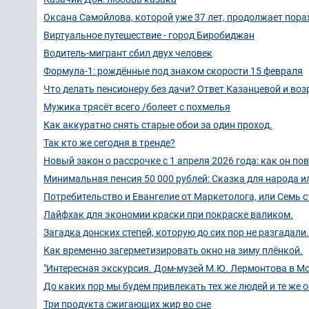
Оксана Самойлова, которой уже 37 лет, продолжает пор
Виртуальное путешествие - город Биробиджан
Водитель-мигрант сбил двух человек
Формула-1: рождённые под знаком скорости 15 февраля
Что делать пенсионеру без дачи? Ответ Казанцевой и в
Мужика трясёт всего /болеет с похмелья
Как аккуратно снять старые обои за один проход.
Так кто же сегодня в тренде?
Новый закон о рассрочке с 1 апреля 2026 года: как он по
Минимальная пенсия 50 000 рублей: Сказка для народа и
Потребительство и Евангелие от Маркетолога, или Семь 
Лайфхак для экономии краски при покраске валиком.
Загадка донских степей, которую до сих пор не разгадали.
Как временно загерметизировать окно на зиму плёнкой.
"Интересная экскурсия. Дом-музей М.Ю. Лермонтова в Мо
До каких пор мы будем привлекать тех же людей и те же о
Три продукта сжигающих жир во сне