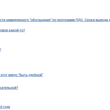
ти немедленного "обогащения" по программе ПДС. Сроки вывода 
говор какой-то?
!
этот вирус "быть удобной"
кательной?
6 году