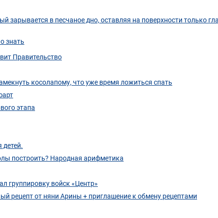
 зарывается в песчаное дно, оставляя на поверхности только гла
но знать
овит Правительство
амекнуть косолапому, что уже время ложиться спать
юарт
рвого этапа
 детей.
колы построить? Народная арифметика
ал группировку войск «Центр»
ый рецепт от няни Арины + приглашение к обмену рецептами