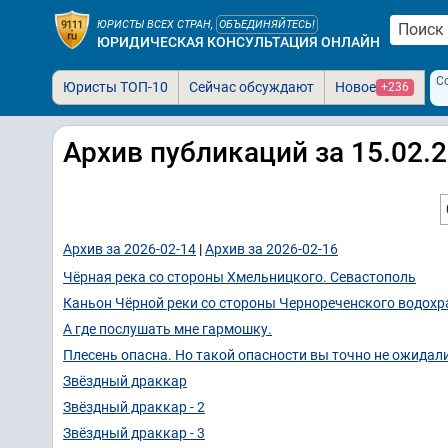
ЮРИСТЫ ВСЕХ СТРАН,
ОБЪЕДИНЯЙТЕСЬ!
ЮРИДИЧЕСКАЯ КОНСУЛЬТАЦИЯ ОНЛАЙН
С
Юристы ТОП-10
Сейчас обсуждают
Новое
+236
Архив публикаций за 15.02.
Архив за 2026-02-14
|
Архив за 2026-02-16
Чёрная река со стороны Хмельницкого. Севастополь
Каньон Чёрной реки со стороны Чернореченского водох
А где послушать мне гармошку.
Плесень опасна. Но такой опасности вы точно не ожидал
Звёздный драккар
Звёздный драккар - 2
Звёздный драккар - 3