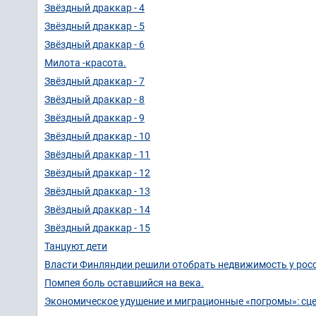
Звёздный драккар - 4
Звёздный драккар - 5
Звёздный драккар - 6
Милота -красота.
Звёздный драккар - 7
Звёздный драккар - 8
Звёздный драккар - 9
Звёздный драккар - 10
Звёздный драккар - 11
Звёздный драккар - 12
Звёздный драккар - 13
Звёздный драккар - 14
Звёздный драккар - 15
Танцуют дети
Власти Финляндии решили отобрать недвижимость у рос
Помпея боль оставшийся на века.
Экономическое удушение и миграционные «погромы»: сце