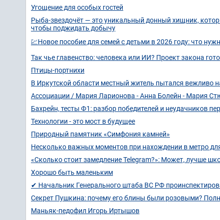
Угощение для особых гостей
Рыба-звездочёт — это уникальный донный хищник, который
чтобы поджидать добычу
💹Новое пособие для семей с детьми в 2026 году: что нуж
Так чье главенство: человека или ИИ? Проект закона гот
Птицы-портнихи
В Иркутской области местный житель пытался вежливо н
Ассоциации / Мария Ларионова - Анна Болейн - Мария Ст
Бахрейн, тесты Ф1: разбор победителей и неудачников пе
Технологии - это мост в будущее
Природный памятник «Симфония камней»
Несколько важных моментов при нахождении в метро для
«Сколько стоит замедление Telegram?»: Может, лучше ш
Хорошо быть маленьким
✔ Начальник Генерального штаба ВС РФ проинспектиров
Секрет Пушкина: почему его блины были розовыми? Полн
Маньяк-педофил Игорь Иртышов