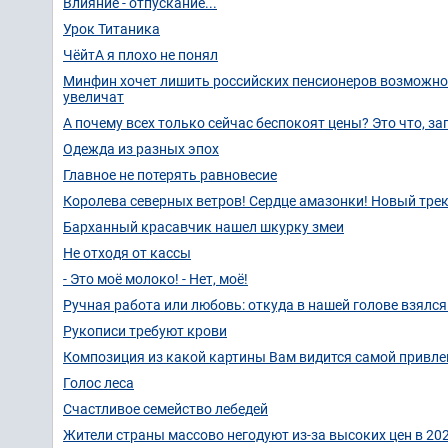
Влияние - отпускание...
Урок Титаника
ЧёйтА я плохо не понял
Минфин хочет лишить российских пенсионеров возможнос
увеличат
А почему всех только сейчас беспокоят цены? Это что, за
Одежда из разных эпох
Главное не потерять равновесие
Королева северных ветров! Сердце амазонки! Новый трек
Барханный красавчик нашел шкурку змеи
Не отходя от кассы
- Это моё молоко! - Нет, моё!
Ручная работа или любовь: откуда в нашей голове взялся 
Рукописи требуют крови
Композиция из какой картины Вам видится самой привле
Голос леса
Счастливое семейство лебедей
Жители страны массово негодуют из-за высоких цен в 202