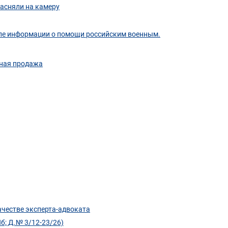
засняли на камеру
осле информации о помощи российским военным.
пная продажа
ачестве эксперта-адвоката
б; Д.№ 3/12-23/26)