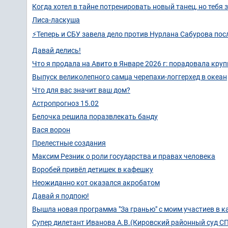
Когда хотел в тайне потренировать новый танец, но тебя 
Лиса-ласкуша
⚡️Теперь и СБУ завела дело против Нурлана Сабурова п
Давай делись!
Что я продала на Авито в Январе 2026 г: порадовала кру
Выпуск великолепного самца черепахи-логгерхед в океан
Что для вас значит ваш дом?
Астропрогноз 15.02
Белочка решила поразвлекать банду
Вася ворон
Прелестные создания
Максим Резник о роли государства и правах человека
Воробей привёл детишек в кафешку
Неожиданно кот оказался акробатом
Давай я подпою!
Вышла новая программа "За гранью" с моим участиев в к
Супер дилетант Иванова А.В.(Кировский районный суд СП