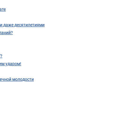
ате
 и даже десятилетиями
еланий?
"?
им ударом!
вечной молодости