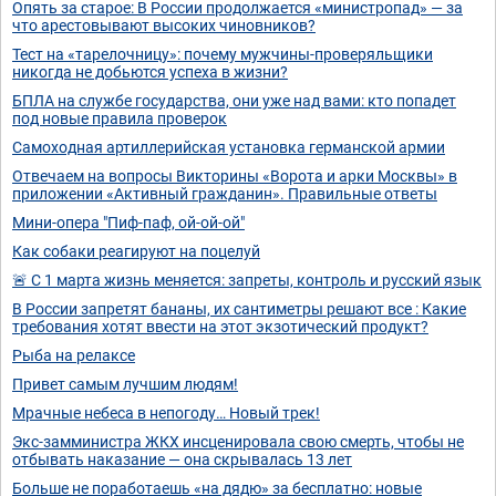
Опять за старое: В России продолжается «министропад» — за
что арестовывают высоких чиновников?
Тест на «тарелочницу»: почему мужчины-проверяльщики
никогда не добьются успеха в жизни?
БПЛА на службе государства, они уже над вами: кто попадет
под новые правила проверок
Самоходная артиллерийская установка германской армии
Отвечаем на вопросы Викторины «Ворота и арки Москвы» в
приложении «Активный гражданин». Правильные ответы
Мини-опера "Пиф-паф, ой-ой-ой"
Как собаки реагируют на поцелуй
🚨 С 1 марта жизнь меняется: запреты, контроль и русский язык
В России запретят бананы, их сантиметры решают все : Какие
требования хотят ввести на этот экзотический продукт?
Рыба на релаксе
Привет самым лучшим людям!
Мрачные небеса в непогоду… Новый трек!
Экс-замминистра ЖКХ инсценировала свою смерть, чтобы не
отбывать наказание — она скрывалась 13 лет
Больше не поработаешь «на дядю» за бесплатно: новые