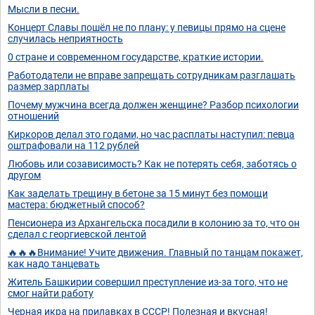
Мысли в песни.
Концерт Славы пошёл не по плану: у певицы прямо на сцене
случилась неприятность
0 стране и современном государстве, краткие истории.
Работодатели не вправе запрещать сотрудникам разглашать
размер зарплаты
Почему мужчина всегда должен женщине? Разбор психологии
отношений
Киркоров делал это годами, но час расплаты наступил: певца
оштрафовали на 112 рублей
Любовь или созависимость? Как не потерять себя, заботясь о
другом
Как заделать трещину в бетоне за 15 минут без помощи
мастера: бюджетный способ?
Пенсионера из Архангельска посадили в колонию за то, что он
сделал с георгиевской лентой
🔥🔥🔥Внимание! Учите движения. Главный по танцам покажет,
как надо танцевать
Житель Башкирии совершил преступление из-за того, что не
смог найти работу
Черная икра на прилавках в СССР! Полезная и вкусная!