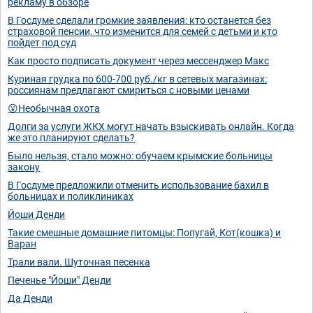
рекламу в обзоре
В Госдуме сделали громкие заявления: кто останется без
страховой пенсии, что изменится для семей с детьми и кто
пойдет под суд
Как просто подписать документ через мессенджер Макс
Куриная грудка по 600-700 руб./кг в сетевых магазинах:
россиянам предлагают смириться с новыми ценами
😮Необычная охота
Долги за услуги ЖКХ могут начать взыскивать онлайн. Когда
же это планируют сделать?
Было нельзя, стало можно: обучаем крымские больницы
закону
В Госдуме предложили отменить использование бахил в
больницах и поликлиниках
Йоши Денди
Такие смешные домашние питомцы: Попугай, Кот(кошка) и
Варан
Трали вали. Шуточная песенка
Печенье "Йоши" Денди
Да Денди