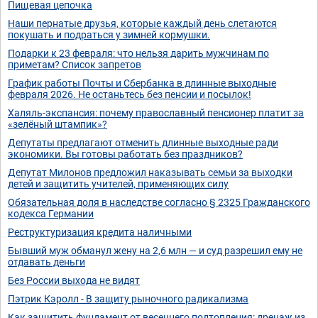
Пищевая цепочка
Наши пернатые друзья, которые каждый день слетаются
покушать и подраться у зимней кормушки.
Подарки к 23 февраля: что нельзя дарить мужчинам по
приметам? Список запретов
График работы Почты и Сбербанка в длинные выходные
февраля 2026. Не останьтесь без пенсии и посылок!
Халяль-экспансия: почему православный пенсионер платит за
«зелёный штампик»?
Депутаты предлагают отменить длинные выходные ради
экономики. Вы готовы работать без праздников?
Депутат Милонов предложил наказывать семьи за выходки
детей и защитить учителей, применяющих силу
Обязательная доля в наследстве согласно § 2325 Гражданского
кодекса Германии
Реструктуризация кредита наличными
Бывший муж обманул жену на 2,6 млн — и суд разрешил ему не
отдавать деньги
Без России выхода не видят
Пэтрик Кэролл - В защиту рыночного радикализма
Как защитить фундамент от весеннего подтопления: дренаж из