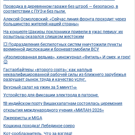
Проводка в деревянном гараже без штроб — безопасно, в
соответствии с ПУЭ и без пыли.
Алексей Осмоловский: «Сейчас линия фронта проходит через
большинство жителей нашей страны»
На концерте Шакиры поклонники привели в ужас певицу: их
розыгрыш оказался слишком жестоким
💥 Подразделения беспилотных систем уничтожили пункты
временной дислокации и бронеавтомобили ВСУ
«Изолированная ведьма», киножурнал «Фитиль» И смех, и грех!
😉
Гастарбайтеры «второго сорта»: как наплыв
неквалифицированной рабочей силы из ближнего зарубежья
разрушает рынок труда и качество услуг.
Вкусный салат на ужин за 5 минут!🥗
Устройство для фиксации электрода в патроне.
❗В индийском порту Вишакхапатнам состоялась церемония
открытия международного учения «МИЛАН-2026»
Лжеюристы и MIGA
Кошкина походка! Лебединое озеро
Кот-сооблазнитель. Что за взгляд!