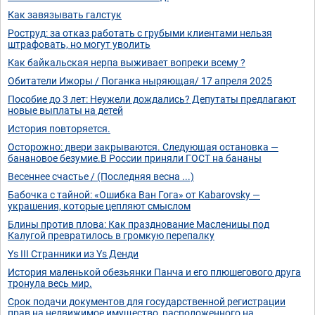
Как завязывать галстук
Роструд: за отказ работать с грубыми клиентами нельзя
штрафовать, но могут уволить
Как байкальская нерпа выживает вопреки всему ?
Обитатели Ижоры / Поганка ныряющая/ 17 апреля 2025
Пособие до 3 лет: Неужели дождались? Депутаты предлагают
новые выплаты на детей
История повторяется.
Осторожно: двери закрываются. Следующая остановка —
банановое безумие.В России приняли ГОСТ на бананы
Весеннее счастье / (Последняя весна ...)
Бабочка с тайной: «Ошибка Ван Гога» от Kabarovsky —
украшения, которые цепляют смыслом
Блины против плова: Как празднование Масленицы под
Калугой превратилось в громкую перепалку
Ys III Странники из Ys Денди
История маленькой обезьянки Панча и его плюшегового друга
тронула весь мир.
Срок подачи документов для государственной регистрации
прав на недвижимое имущество, расположенного на