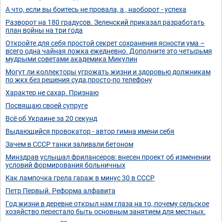
А что, если вы боитесь не провала, а , наоборот - успеха
Разворот на 180 градусов. Зеленский приказал разработать
план войны на три года
Откройте для себя простой секрет сохранения ясности ума –
всего одна чайная ложка ежедневно. Дополните это четырьмя
мудрыми советами академика Микулин
Могут ли коллекторы угрожать жизни и здоровью должникам
по жкх без решения суда,просто-по телефону
Характер не сахар. Признаю
Посвящаю своей супруге
Всё об Украине за 20 секунд
Выдающийся провокатор - автор гимна имени себя
Зачем в СССР танки заливали бетоном
Минздрав услышал фрилансеров: внесен проект об изменении
условий формирования больничных
Как лампочка грела гараж в минус 30 в СССР
Петр Первый. Реформа алфавита
Год жизни в деревне открыл нам глаза на то, почему сельское
хозяйство перестало быть основным занятием для местных.