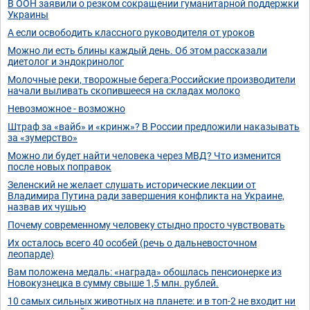
В ООН заявили о резком сокращении гуманитарной поддержки
Украины
А если освободить классного руководителя от уроков
Можно ли есть блины каждый день. Об этом рассказали
диетолог и эндокринолог
Молочные реки, творожные берега:Российские производители
начали выливать скопившееся на складах молоко
Невозможное - возможно
Штраф за «вайб» и «кринж»? В России предложили наказывать
за «зумерство»
Можно ли будет найти человека через МВД? Что изменится
после новых поправок
Зеленский не желает слушать исторические лекции от
Владимира Путина ради завершения конфликта на Украине,
назвав их чушью
Почему современному человеку стыдно просто чувствовать
Их осталось всего 40 особей (речь о дальневосточном
леопарде)
Вам положена медаль: «награда» обошлась пенсионерке из
Новокузнецка в сумму свыше 1,5 млн. рублей.
10 самых сильных животных на планете: и в топ-2 не входит ни