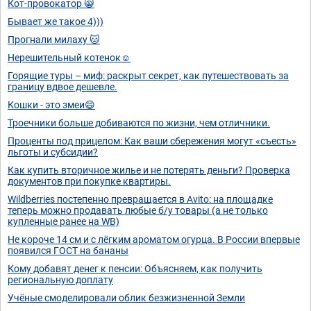
Кот-провокатор 😸
Бывает же такое 4)))
Прогнали милаху 🐱
Нерешительный котенок☺️
Горящие туры – миф: раскрыт секрет, как путешествовать за
границу вдвое дешевле.
Кошки - это змеи😄
Троечники больше добиваются по жизни, чем отличники.
Проценты под прицелом: Как ваши сбережения могут «съесть»
льготы и субсидии?
Как купить вторичное жилье и не потерять деньги? Проверка
документов при покупке квартиры.
Wildberries постепенно превращается в Avito: на площадке
теперь можно продавать любые б/у товары (а не только
купленные ранее на WB)
Не короче 14 см и с лёгким ароматом огурца. В России впервые
появился ГОСТ на бананы
Кому добавят денег к пенсии: Объясняем, как получить
региональную доплату
Учёные смоделировали облик безжизненной Земли