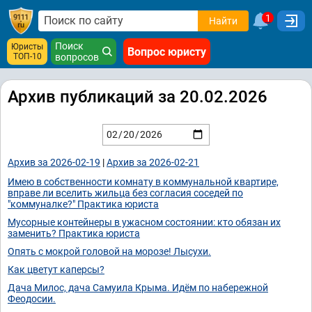
1
Найти
Поиск
Юристы
Вопрос юристу
ТОП-10
вопросов
Архив публикаций за 20.02.2026
Архив за 2026-02-19
|
Архив за 2026-02-21
Имею в собственности комнату в коммунальной квартире,
вправе ли вселить жильца без согласия соседей по
"коммуналке?" Практика юриста
Мусорные контейнеры в ужасном состоянии: кто обязан их
заменить? Практика юриста
Опять с мокрой головой на морозе! Лысухи.
Как цветут каперсы?
Дача Милос, дача Самуила Крыма. Идём по набережной
Феодосии.