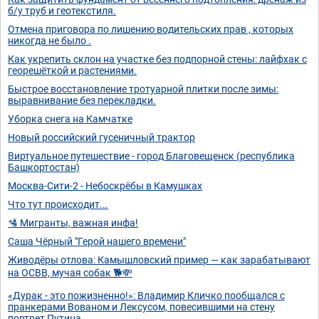
б/у труб и геотекстиля.
Отмена приговора по лишению водительских прав , которых
никогда не было .
Как укрепить склон на участке без подпорной стены: лайфхак с
георешёткой и растениями.
Быстрое восстановление тротуарной плитки после зимы:
выравнивание без перекладки.
Уборка снега на Камчатке
Новый российский гусеничный трактор
Виртуальное путешествие - город Благовещенск (республика
Башкортостан)
Москва-Сити-2 - Небоскрёбы в Камушках
Что тут происходит...
🛂 Мигранты, важная инфа!
Саша Чёрный "Герой нашего времени"
Живодёры отлова: Камышловский пример — как зарабатывают
на ОСВВ, мучая собак 🐕💸
«Дурак - это пожизненно!»: Владимир Кличко пообщался с
пранкерами Вованом и Лексусом, повесившими на стену
портрет Путина