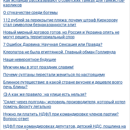
Как испанцы рассказывают о советских танках для танкистов-
карликов
О стукачестве среди богемы
112 рублей за перекрытие пляжа: почему штраф Киркорову
стал символом безнаказанности элит
Новый мирный договор готов, но Россия и Украина опять не
могут решить территориальный спор
7 Ошибок Дарвина: Научная Сенсация или Правда?
Клеопатра не была египтянкой. Главный обман Голливуда
Наше невероятное будущее
Мужчин мы в этот праздник славим!
Почему султаны перестали жениться по настоящему
Блинное путешествие: в какой стране вкуснее и дешевле всего
печь блины?
🧐 А как же правило : на улице есть нельзя?
"Сядет через полгода»: исповедь производителя, который хотел
помочь фронту легально
Нужно ли платить НДФЛ при командировке членов партии?
Вопрос-ответ
НДФЛ при командировках депутатов, детский НДС, пошлина на