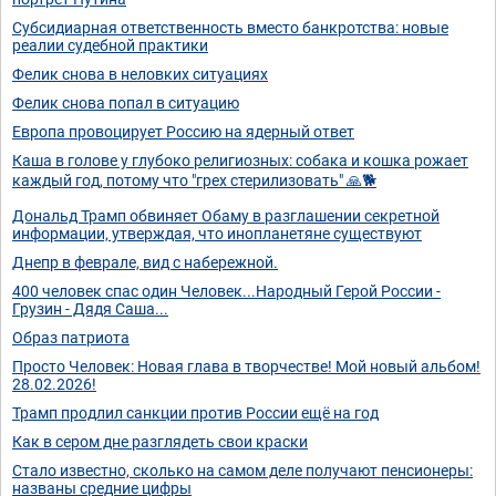
Субсидиарная ответственность вместо банкротства: новые
реалии судебной практики
Фелик снова в неловких ситуациях
Фелик снова попал в ситуацию
Европа провоцирует Россию на ядерный ответ
Каша в голове у глубоко религиозных: собака и кошка рожает
каждый год, потому что "грех стерилизовать" 🙏🐕
Дональд Трамп обвиняет Обаму в разглашении секретной
информации, утверждая, что инопланетяне существуют
Днепр в феврале, вид с набережной.
400 человек спас один Человек...Народный Герой России -
Грузин - Дядя Саша...
Образ патриота
Просто Человек: Новая глава в творчестве! Мой новый альбом!
28.02.2026!
Трамп продлил санкции против России ещё на год
Как в сером дне разглядеть свои краски
Стало известно, сколько на самом деле получают пенсионеры:
названы средние цифры