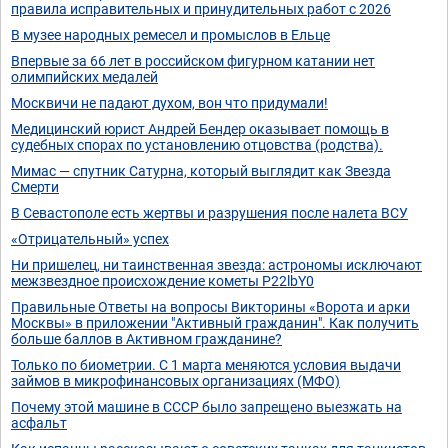
правила исправительных и принудительных работ с 2026
В музее народных ремесел и промыслов в Ельце
Впервые за 66 лет в российском фигурном катании нет
олимпийских медалей
Москвичи не падают духом, вон что придумали!
Медицинский юрист Андрей Бендер оказывает помощь в
судебных спорах по установлению отцовства (родства).
Мимас — спутник Сатурна, который выглядит как Звезда
Смерти
В Севастополе есть жертвы и разрушения после налета ВСУ
«Отрицательный» успех
Ни пришелец, ни таинственная звезда: астрономы исключают
межзвездное происхождение кометы P22lbY0
Правильные Ответы на вопросы Викторины «Ворота и арки
Москвы» в приложении "Активный гражданин". Как получить
больше баллов в Активном гражданине?
Только по биометрии. С 1 марта меняются условия выдачи
займов в микрофинансовых организациях (МФО)
Почему этой машине в СССР было запрещено выезжать на
асфальт