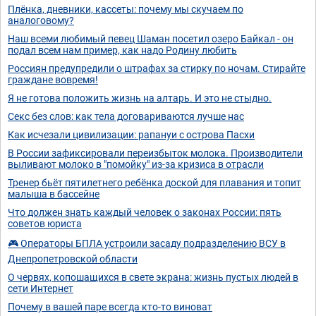
Плёнка, дневники, кассеты: почему мы скучаем по
аналоговому?
Наш всеми любимый певец Шаман посетил озеро Байкал - он
подал всем нам пример, как надо Родину любить
Россиян предупредили о штрафах за стирку по ночам. Стирайте
граждане вовремя!
Я не готова положить жизнь на алтарь. И это не стыдно.
Секс без слов: как тела договариваются лучше нас
Как исчезали цивилизации: рапануи с острова Пасхи
В России зафиксировали переизбыток молока. Производители
выливают молоко в "помойку" из-за кризиса в отрасли
Тренер бьёт пятилетнего ребёнка доской для плавания и топит
малыша в бассейне
Что должен знать каждый человек о законах России: пять
советов юриста
🎮 Операторы БПЛА устроили засаду подразделению ВСУ в
Днепропетровской области
О червях, копошащихся в свете экрана: жизнь пустых людей в
сети Интернет
Почему в вашей паре всегда кто-то виноват