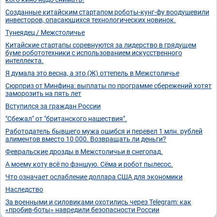
Созданные китайским стартапом роботы-кунг-фу воодушевили
инвесторов, опасающихся технологических новинок.
Тунеядец / Межстоличье
Китайские стартапы соревнуются за лидерство в грядущем
буме робототехники с использованием искусственного
интеллекта.
Я думала это весна, а это (Ж) оттепель в Межстоличье
Сюрприз от Минфина: выплаты по программе сбережений хотят
заморозить на пять лет
Вступился за граждан России
"Сбежал" от "британского нашествия".
Работодатель бывшего мужа ошибся и перевел 1 млн. рублей
алиментов вместо 10 000. Возвращать ли деньги?
Февральские дрозды в Межстоличьи в снегопад.
А моему коту всё по фэншую. Сёма и робот пылесос.
Что означает ослабление доллара США для экономики
Наследство
За военными и силовиками охотились через Telegram: как
«пробив-боты» навредили безопасности России