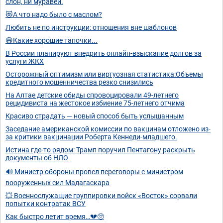
слон, ни муравей.
😻А что надо было с маслом?
Любить не по инструкции: отношения вне шаблонов
😄Какие хорошие тапочки...
В России планируют внедрить онлайн-взыскание долгов за
услуги ЖКХ
Осторожный оптимизм или виртуозная статистика:Объемы
кредитного мошенничества резко снизились
На Алтае детские обиды спровоцировали 49-летнего
рецидивиста на жестокое избиение 75-летнего отчима
Красиво страдать — новый способ быть услышанным
Заседание американской комиссии по вакцинам отложено из-
за критики вакцинации Роберта Кеннеди-младшего.
Истина где-то рядом: Трамп поручил Пентагону раскрыть
документы об НЛО
🔊 Министр обороны провел переговоры с министром
вооруженных сил Мадагаскара
💥 Военнослужащие группировки войск «Восток» сорвали
попытки контратак ВСУ
Как быстро летит время…💔🥺