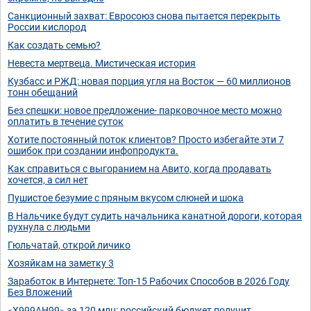
Санкционный захват: Евросоюз снова пытается перекрыть
России кислород
Как создать семью?
Невеста мертвеца. Мистическая история
Кузбасс и РЖД: новая порция угля на Восток — 60 миллионов
тонн обещаний
Без спешки: новое предложение- парковочное место можно
оплатить в течение суток
Хотите постоянный поток клиентов? Просто избегайте эти 7
ошибок при создании инфопродукта.
Как справиться с выгоранием на Авито, когда продавать
хочется, а сил нет
Пушистое безумие с пряным вкусом слюней и шока
В Нальчике будут судить начальника канатной дороги, которая
рухнула с людьми
Гюльчатай, открой личико
Хозяйкам на заметку 3
Заработок в Интернете: Топ-15 Рабочих Способов в 2026 Году
Без Вложений
«Х999АН99» за 120 млн: российский бюджет получит