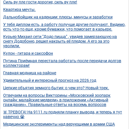
Силь ву пле гости дорогие, силь ву пле!
Квартира мечты.
Дальнобойщик на каденции: плюсы, минусы и заработки
У тебя диплом есть, а работу получше другие получают. Видимо,
есть что-то еще, кроме бумажки, что помогает в карьере.
Курьер Михаил сети "Додо пицца" , увидев замерзающую на
снегу Додобоню, решил накрыть её пледом. А его за это
уволили.
Кулон - гитара и саксофон
Путина Приёмная перестала работать-после передачи долгов
коллекторам!
Главная модница на районе
Удивительный и интересный прогноз на 2026 год
Цепкие объятия земного бытия: о чем это? Новый трек.
Отвечаем на вопросы Викторины «Московский зоопарк
онлайн: малайские медведи» в приложении «Активный
гражданин». Правильные ответы на восемь вопросов
🚨 ТРЕВОГА! На 9111.ru подняли планку вывода, и теперь я тут
навечно 😭
Медицинские эксперименты над верующими в армии США