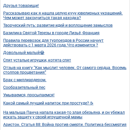
Друзья товарищи!
Рассказываю как я нашла целую кучу ювелирных украшений.
Чем может закончиться такая находка?
Творческий путь: развитие идей и воплощение замыслов
Базилика Святой Терезы в городе Лизьё, Франция
Правила перевозок для турпоездов в России начнут
действовать с 1 марта 2026 года.Что изменится ?
Довольный малый😂
Спят усталые игрушки, котята спят
Отзыв на книгу “Как мыслит человек. От самого сердца. Восемь
столпов процветания”
Брак с миллиардером.
Сообразительный пес
Умываемся, просыпаемся!
Какой самый лучший напиток при простуде? ☕️
На малыша Панча напала какая-то злая обезьяна, и он убежал
искать защиту у своей игрушечной мамы
Аристон. Статья 88: Война против смерти. Политика бессмертия