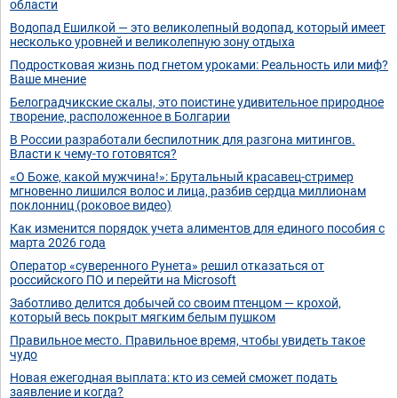
области
Водопад Ешилкой — это великолепный водопад, который имеет
несколько уровней и великолепную зону отдыха
Подростковая жизнь под гнетом уроками: Реальность или миф?
Ваше мнение
Белоградчикские скалы, это поистине удивительное природное
творение, расположенное в Болгарии
В России разработали беспилотник для разгона митингов.
Власти к чему-то готовятся?
«О Боже, какой мужчина!»: Брутальный красавец-стример
мгновенно лишился волос и лица, разбив сердца миллионам
поклонниц (роковое видео)
Как изменится порядок учета алиментов для единого пособия с
марта 2026 года
Оператор «суверенного Рунета» решил отказаться от
российского ПО и перейти на Microsoft
Заботливо делится добычей со своим птенцом — крохой,
который весь покрыт мягким белым пушком
Правильное место. Правильное время, чтобы увидеть такое
чудо
Новая ежегодная выплата: кто из семей сможет подать
заявление и когда?