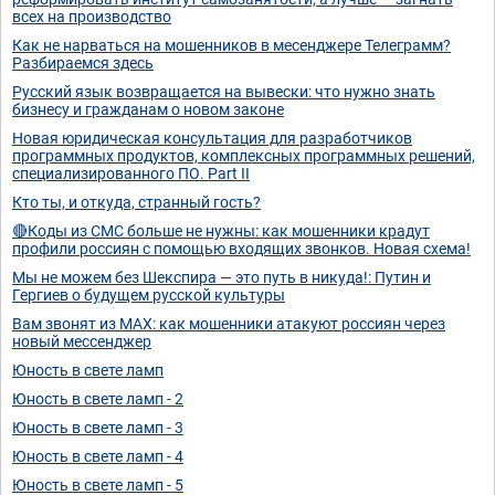
всех на производство
Как не нарваться на мошенников в месенджере Телеграмм?
Разбираемся здесь
Русский язык возвращается на вывески: что нужно знать
бизнесу и гражданам о новом законе
Новая юридическая консультация для разработчиков
программных продуктов, комплексных программных решений,
специализированного ПО. Part II
Кто ты, и откуда, странный гость?
🔴Коды из СМС больше не нужны: как мошенники крадут
профили россиян с помощью входящих звонков. Новая схема!
Мы не можем без Шекспира — это путь в никуда!: Путин и
Гергиев о будущем русской культуры
Вам звонят из MAX: как мошенники атакуют россиян через
новый мессенджер
Юность в свете ламп
Юность в свете ламп - 2
Юность в свете ламп - 3
Юность в свете ламп - 4
Юность в свете ламп - 5