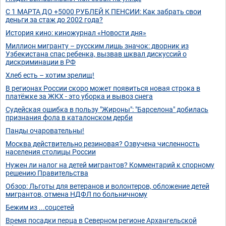
С 1 МАРТА ДО +5000 РУБЛЕЙ К ПЕНСИИ: Как забрать свои
деньги за стаж до 2002 года?
История кино: киножурнал «Новости дня»
Миллион мигранту – русским лишь значок: дворник из
Узбекистана спас ребенка, вызвав шквал дискуссий о
дискриминации в РФ
Хлеб есть – хотим зрелищ!
В регионах России скоро может появиться новая строка в
платёжке за ЖКХ - это уборка и вывоз снега
Судейская ошибка в пользу "Жироны": "Барселона" добилась
признания фола в каталонском дерби
Панды очаровательны!
Москва действительно резиновая? Озвучена численность
населения столицы России
Нужен ли налог на детей мигрантов? Комментарий к спорному
решению Правительства
Обзор: Льготы для ветеранов и волонтеров, обложение детей
мигрантов, отмена НДФЛ по больничному
Бежим из ...соцсетей
Время посадки перца в Северном регионе Архангельской