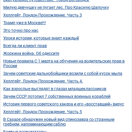
Милую девчушку не пугает лес. Про Красную Шапочку
Хеллгейт, Лондон Прохождение. Часть 3
Трамп уже в Москве!!!
Это точно про нас
Уроки истории, которые знает каждый
Всегда ли клиент прав
Жоркина война. Об одессите
Новые правила С 1 марта на обучения на водительских прав в
России
Зачем советские дальнобойщики возили с собой кусок мыла
Хеллгейт, Лондон Прохождение. Часть 4.
Как взрослые выглядят в глазах младшеклассников
Зачем СССР потопил 7 собственных военных кораблей
История первого советского хакера и его «восставший» вирус
Хеллгейт, Лондон Прохождение. Часть 5
В Сахаре обнаружен новый вид спинозавра со странным
гребнем, напоминающим саблю
Боевые ассенизаторы