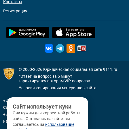
Контакты
Регистрация
© 2000-2026
Юридическая социальная сеть 9111.ru
*Ответ на вопрос за 5 минут
гарантируется авторам VIP-вопросов.
Условия копирования материалов сайта
+7 (800) 505-91-11
Сайт использует куки
Санкт-Петербург
Они нужны для корректной работы
+7 (812) 336-92-64
сайта. Оставаясь на сайте, вы
наб. р. Фонтанки, д. 59
соглашаетесь на
использование