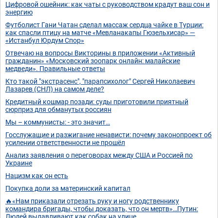
Цифровой ошейник: как чаты с руководством крадут ваш сон и
энергию
Футболист Гани Чатан сделал массаж сердца чайке в Турции:
как спасли птицу на матче «Мевланакапы Гюзельхисар» —
«Истанбул Юрдум Спор»
Отвечаю на вопросы Викторины в приложении «Активный
гражданин» «Московский зоопарк онлайн: малайские
медведи». Правильные ответы
Кто такой "экстрасенс", "парапсихолог" Сергей Николаевич
Лазарев (СНЛ) на самом деле?
Кредитный кошмар позади: суды приготовили приятный
сюрприз для обманутых россиян
Мы – коммунисты: - это значит…
Госслужащие и разжигание ненависти: почему законопроект об
усилении ответственности не прошёл
Анализ заявления о переговорах между США и Россией по
Украине
Нацизм как он есть
Покупка доли за материнский капитал
🔥«Нам приказали отрезать руку и ногу родственнику
командира бригады, чтобы доказать, что он мертв»…Путин:
Людей вылавливают как собак на улице