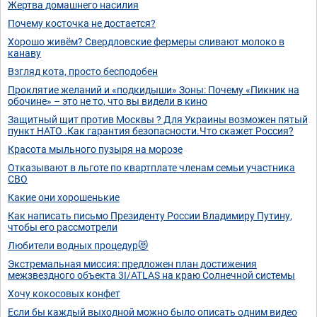
Жертва домашнего насилия
Почему косточка не достается?
Хорошо живём? Свердловские фермеры сливают молоко в
канаву
Взгляд котa, просто бесподобен
Проклятие желаний и «подкидыши» Зоны: Почему «Пикник на
обочине» – это не то, что вы видели в кино
Защитный щит против Москвы ? Для Украины возможен пятый
пункт НАТО .Как гарантия безопасности.Что скажет Россия?
Красота мыльного пузыря на морозе
Отказывают в льготе по квартплате членам семьи участника
СВО
Какие они хорошенькие
Как написать письмо Президенту России Владимиру Путину,
чтобы его рассмотрели
Любители водных процедур😻
Экстремальная миссия: предложен план достижения
межзвездного объекта 3I/ATLAS на краю Солнечной системы
Хочу кокосовых конфет
Если бы каждый выходной можно было описать одним видео