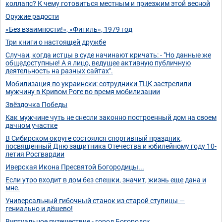
коллапс? К чему готовиться местным и приезжим этой весной
Оружие радости
«Без взаимности!», «Фитиль», 1979 год
Три книги о настоящей дружбе
Случаи, когда истцы в суде начинают кричать: - "Но данные же
общедоступные! А я лицо, ведущее активную публичную
деятельность на разных сайтах".
Мобилизация по украински: сотрудники ТЦК застрелили
мужчину в Кривом Роге во время мобилизации
Звёздочка Победы
Как мужчине чуть не снесли законно построенный дом на своем
дачном участке
В Сибирском округе состоялся спортивный праздник,
посвященный Дню защитника Отечества и юбилейному году 10-
летия Росгвардии
Иверская Икона Пресвятой Богородицы...
Если утро входит в дом без спешки, значит, жизнь еще дана и
мне.
Универсальный гибочный станок из старой ступицы —
гениально и дёшево!
Виртуальное путешествие - город Богородск