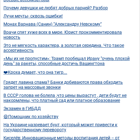
Почему девушки не любят добрых парней? Разбор
Лучи мечты- сквозь ошибки!
Монах Варнава (Санин) "Александру Невскому"
Врачи спят хуже всех в мире. Юрист прокомментировала
новость
Это не мягкость характера, а золотая середина. Что такое
ассертивность
«Мы их не пропустим»: Трамп пообещал Ирану "очень плохой
день" за ракеты, способные достичь Вашингтона
❤️Кроха думает, что она тигр...
Грядет лавина спама? Банки добиваются права обходить
запрет на массовые звонки
В СССР голова не болела ,что цены вырастут , дети будут не
накормлены, что платный сад или платное образование
Экзамен в ГИБДД
😄Помощник по хозяйству
На Украине назревает бунт, который может привести к
государственному перевороту
Киселёв: Инновационные методы воспитания детей – от