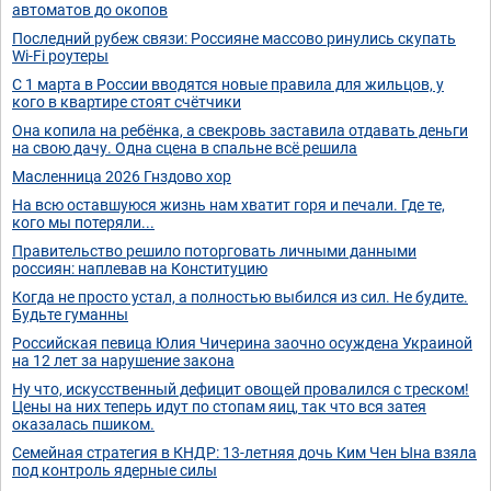
автоматов до окопов
Последний рубеж связи: Россияне массово ринулись скупать
Wi-Fi роутеры
С 1 марта в России вводятся новые правила для жильцов, у
кого в квартире стоят счётчики
Она копила на ребёнка, а свекровь заставила отдавать деньги
на свою дачу. Одна сцена в спальне всё решила
Масленница 2026 Гнздово хор
Hа всю оставшуюся жизнь нам хватит горя и печали. Где те,
кого мы потеряли...
Правительство решило поторговать личными данными
россиян: наплевав на Конституцию
Когда не просто устал, а полностью выбился из сил. Не будите.
Будьте гуманны
Российская певица Юлия Чичерина заочно осуждена Украиной
на 12 лет за нарушение закона
Ну что, искусственный дефицит овощей провалился с треском!
Цены на них теперь идут по стопам яиц, так что вся затея
оказалась пшиком.
Семейная стратегия в КНДР: 13-летняя дочь Ким Чен Ына взяла
под контроль ядерные силы