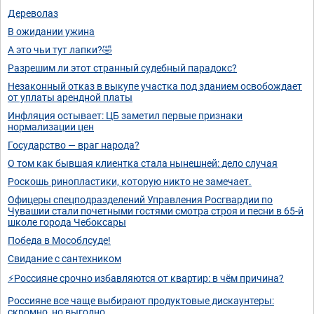
Дереволаз
В ожидании ужина
А это чьи тут лапки?🤣
Разрешим ли этот странный судебный парадокс?
Незаконный отказ в выкупе участка под зданием освобождает
от уплаты арендной платы
Инфляция остывает: ЦБ заметил первые признаки
нормализации цен
Государство — враг народа?
О том как бывшая клиентка стала нынешней: дело случая
Роскошь ринопластики, которую никто не замечает.
Офицеры спецподразделений Управления Росгвардии по
Чувашии стали почетными гостями смотра строя и песни в 65-й
школе города Чебоксары
Победа в Мособлсуде!
Свидание с сантехником
⚡Россияне срочно избавляются от квартир: в чём причина?
Россияне все чаще выбирают продуктовые дискаунтеры:
скромно, но выгодно