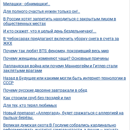
Милашки - обнимашки!..
Для полного счастья нужен только он!..
В России хотят запретить находиться с закрытым лицом в
общественных местах
И кто скажет, что я целый день бездельничаю!...
В Чебоксарах предлагают включить уборку снега в счета за
ЖКХ
Почему так любят BTS: феномен, покоривший весь мир
Почему женщины изменяют чаще? Основные причины
Лапландская война или почему Маннергейм и Гитлер стали
заклятыми врагами
Назад в Будущее или какими могли быть интернет-технологии в
СССР
Почему русские дворяне завтракали в обед
Как строили сруб без гвоздей и пил
Для тех, кто терял любимых
Новый препарат «Аллергард», будет сражаться с аллергией на
пыльцу берёзы.
Великая думская охота:В Госдуме собрались кардинально
реформировать институт самозанятости, а лучше — загнать