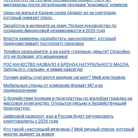
миллиарды после легализации продажи "красивых" номеров
Цены на жилье в Канаде снова падают из-за снегопада,
который снижает спрос.
Заработок в интернете на дому: Полное руководство по
созданию финансовой независимости в 2026 году
Власти намерены разработать законопроект, который
предусматривает постоплату парковок
Телефон разрывается, а на карте «грязные» деньги? Спокойно,
это не полиция, это мошенники!
РОС-КАЧЕСТВО НАЗВАЛО 4 БРЕНДА НАТУРАЛЬНОГО МАСЛА:
Забудьте о «пальме» и химии навсегда!
Почему вейпы считаются вреднее сигарет? Миф или правда
Мобильные стенды от компании Формат МС и их
предназначение
О бездействии полиции и прокуратуры по жалобам граждан на
массовое хулиганство. Открытое письмо к бездействующей
прокуратуре.
Цифровой разворот, как в России будут регулировать
криптовалюты с 2026 года
Кто такой «настоящий мужчина»? Мой личный список, который
многих заденет за живое