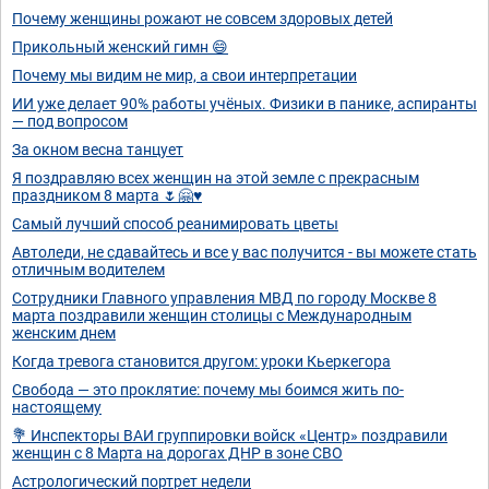
Почему женщины рожают не совсем здоровых детей
Прикольный женский гимн 😄
Почему мы видим не мир, а свои интерпретации
ИИ уже делает 90% работы учёных. Физики в панике, аспиранты
— под вопросом
За окном весна танцует
Я поздравляю всех женщин на этой земле с прекрасным
праздником 8 марта 🌷🤗♥️
Самый лучший способ реанимировать цветы
Автоледи, не сдавайтесь и все у вас получится - вы можете стать
отличным водителем
Сотрудники Главного управления МВД по городу Москве 8
марта поздравили женщин столицы с Международным
женским днем
Когда тревога становится другом: уроки Кьеркегора
Свобода — это проклятие: почему мы боимся жить по-
настоящему
💐 Инспекторы ВАИ группировки войск «Центр» поздравили
женщин с 8 Марта на дорогах ДНР в зоне СВО
Астрологический портрет недели