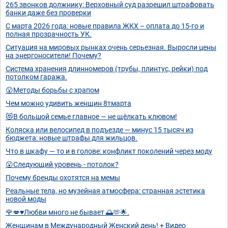
265 звонков должнику: Верховный суд разрешил штрафовать
банки даже без проверки
С марта 2026 года: новые правила ЖКХ – оплата до 15-го и
полная прозрачность УК.
Ситуация на мировых рынках очень серьезная. Выросли цены
на энергоносители! Почему?
Система хранения длинномеров (трубы, плинтус, рейки) под
потолком гаража.
😮Методы борьбы с храпом
Чем можно удивить женщин 8тмарта
😻В большой семье главное — не щёлкать клювом!
Коляска или велосипед в подъезде — минус 15 тысяч из
бюджета: новые штрафы для жильцов.
Что в шкафу — то и в голове: конфликт поколений через моду
😮Следующий уровень - потолок?
Почему бренды охотятся на мемы
Реальные тела, но музейная атмосфера: странная эстетика
новой моды
🌹💋♥️Любви много не бывает 🌅🫶🌟.
Женщинам в Международный Женский день! + Видео