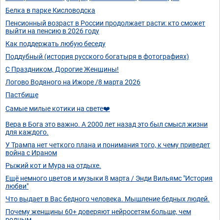
Белка в парке Кисловодска
Пенсионный возраст в России продолжает расти: кто сможет
выйти на пенсию в 2026 году
Как поддержать любую беседу
Поддубный (история русского богатыря в фотографиях)
С Праздником, Дорогие Женщины!
Логово Водяного на Ижоре /8 марта 2026
Пастбище
Самые милые котики на свете❤️
Вера в Бога это важно. А 2000 лет назад это был смысл жизни
для каждого.
У Трампа нет четкого плана и понимания того, к чему приведет
война с Ираном
Рыжий кот и Мура на отдыхе.
Ещё немного цветов и музыки 8 марта / Энди Вильямс "История
любви"
Что выдает в Вас бедного человека. Мышление бедных людей.
Почему женщины 60+ доверяют нейросетям больше, чем
родным