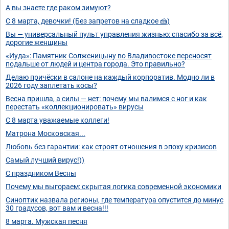
А вы знаете где раком зимуют?
С 8 марта, девочки! (Без запретов на сладкое 🍰)
Вы — универсальный пульт управления жизнью: спасибо за всё,
дорогие женщины
«Иуда»: Памятник Солженицыну во Владивостоке переносят
подальше от людей и центра города. Это правильно?
Делаю причёски в салоне на каждый корпоратив. Модно ли в
2026 году заплетать косы?
Весна пришла, а силы — нет: почему мы валимся с ног и как
перестать «коллекционировать» вирусы
С 8 марта уважаемые коллеги!
Матрона Московская...
Любовь без гарантии: как строят отношения в эпоху кризисов
Самый лучший вирус!))
С праздником Весны
Почему мы выгораем: скрытая логика современной экономики
Синоптик назвала регионы, где температура опустится до минус
30 градусов, вот вам и весна!!!
8 марта. Мужская песня