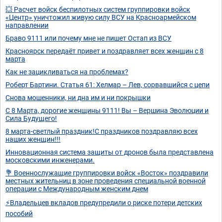
💥 Расчет войск беспилотных систем группировки войск
«Центр» уничтожил живую силу ВСУ на Красноармейском
направлении
Браво 9111 или почему мне не пишет Остап из ВСУ
Красноярск передаёт привет и поздравляет всех женщин с 8
марта
Как не зацикливаться на проблемах?
Роберт Бартини. Статья 61: Хелмар – Лев, сорвавшийся с цепи
Снова мошенники, ни дна им и ни покрышки
С 8 Марта, дорогие женщины 9111! Вы – Вершина Эволюции и
Сила Будущего!
8 марта-светлый праздник!С праздников поздравляю всех
наших женщин!!!
Инновационная система защиты от дронов была представлена
московскими инженерами.
💐 Военнослужащие группировки войск «Восток» поздравили
местных жительниц в зоне проведения специальной военной
операции с Международным женским днем
⚡Владельцев вкладов предупредили о риске потери детских
пособий