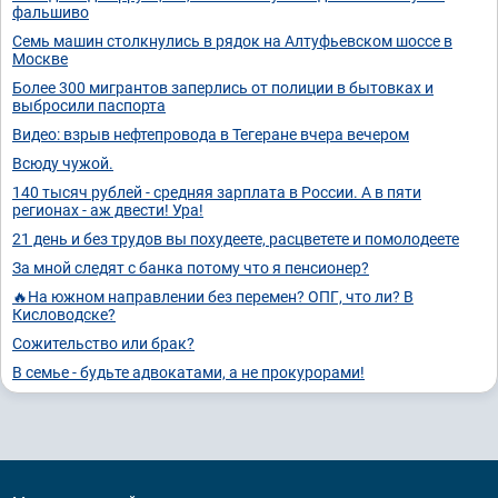
фальшиво
Семь машин столкнулись в рядок на Алтуфьевском шоссе в
Москве
Более 300 мигрантов заперлись от полиции в бытовках и
выбросили паспорта
Видео: взрыв нефтепровода в Тегеране вчера вечером
Всюду чужой.
140 тысяч рублей - средняя зарплата в России. А в пяти
регионах - аж двести! Ура!
21 день и без трудов вы похудеете, расцветете и помолодеете
За мной следят с банка потому что я пенсионер?
🔥На южном направлении без перемен? ОПГ, что ли? В
Кисловодске?
Сожительство или брак?
В семье - будьте адвокатами, а не прокурорами!