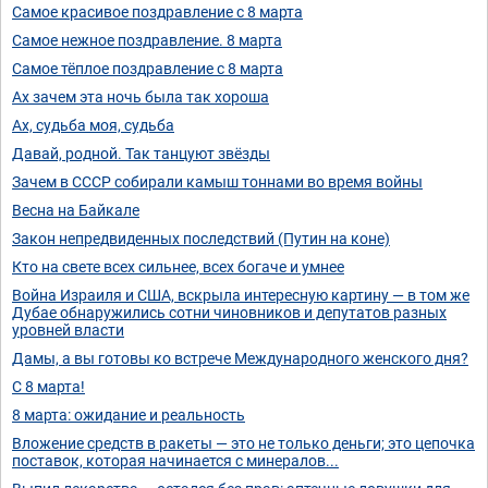
Самое красивое поздравление с 8 марта
Самое нежное поздравление. 8 марта
Самое тёплое поздравление с 8 марта
Ах зачем эта ночь была так хороша
Ах, судьба моя, судьба
Давай, родной. Так танцуют звёзды
Зачем в СССР собирали камыш тоннами во время войны
Весна на Байкале
Закон непредвиденных последствий (Путин на коне)
Кто на свете всех сильнее, всех богаче и умнее
Война Израиля и США, вскрыла интересную картину — в том же
Дубае обнаружились сотни чиновников и депутатов разных
уровней власти
Дамы, а вы готовы ко встрече Международного женского дня?
С 8 марта!
8 марта: ожидание и реальность
Вложение средств в ракеты — это не только деньги; это цепочка
поставок, которая начинается с минералов...