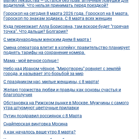
Выпил лекарства — остался без прав: аптечные ловушки для
водителей. Что нельзя принимать перед поездкой?
Гороскоп на сегодня 8 марта 2026 года. Гороскоп на 8 марта.
Гороскоп по знакам зодиака. С 8 марта всех женщин
Куда переезжает Алла Борисовна, там вскоре будет "горячая
точка". Что дальше? Болгария?
С международным женским днем 8 марта !
Смена оператора влетит в копейку: правительство планирует
поднять тарифы на сохранение номера.
Мама - моё вечное солнце !
Небо над Ираном чёрное. "Миротворец" ровняет с землёй
города, и называет это борьбой за мир
С праздником нас, милые женщины, с 8 марта!
Желаю торжества любви и правды как основы счастья и
благополучия
Обстановка на Рижском рынке в Москве. Мужчины с самого
утра штурмуют цветочные прилавки
Путин поздравил россиянок с 8 Марта
Снайперская винтовка Мосина
А как началось ваше утро 8 марта?