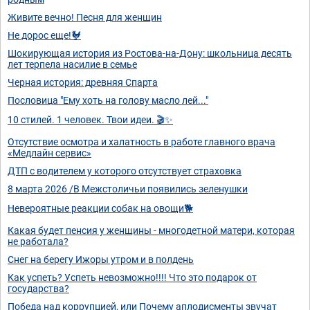
Живите вечно! Песня для женщин
Не дорос еще!🐓
Шокирующая история из Ростова-на-Дону: школьница десять
лет терпела насилие в семье
Черная история: древняя Спарта
Пословица "Ему хоть на голову масло лей..."
10 стилей. 1 человек. Твои идеи. 🎬✨
Отсутствие осмотра и халатность в работе главного врача
«Медлайн сервис»
ДТП с водителем у которого отсутствует страховка
8 марта 2026 /В Межстоличьи появились зеленушки
Невероятные реакции собак на овощи🐕
Какая будет пенсия у женщины - многодетной матери, которая
не работала?
Снег на берегу Ижоры утром и в полдень
Как успеть? Успеть невозможно!!!! Что это подарок от
государства?
Победа над коррупцией, или Почему аплодисменты звучат