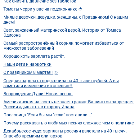
Как снизить давление без таблеток
Томаты черри у вас на подоконнике 🍅
Милые девочки, девушки, женщины, с Праздником! С нашим
днем!
Свет, зажженный материнской верой. История от Томаса
Эдисона
Самый распространëнный сорняк помогает избавиться от
множества заболеваний
Хорошо хоть зарплата растёт.
Наши дети и наркотики
С праздником 8 марта!!! ,✨
Средняя зарплата подскочила на 40 тысяч рублей. А вы
заметили изменения в кошельке?
Возрождение Души! Новая песня!
Американская наглость не знает границ: Вашингтон запрещает
России «дышать» в сторону Ирана
Пословица "Если бы мы "если" поставили..."
Почему рассказать о любимых песнях сложнее, чем о политике
Декабрьское чудо: зарплаты россиян взлетели на 40 тысяч.
Спасибо премиям олигархов