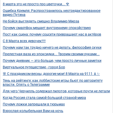
8 марта это не просто про цветочки... 🌹
Ошибка Кремля: Распространилось неотредактированное
видео Путина
Не бойся выглядеть смешно Владимир Мирза
Почему смартфон мешает внутреннему спокойствию
Пост как сцена: почему соцсети превращают нас в актёров
С 8 Марта всех девочек!!!!
Почему нам так трудно ничего не делать: философия скуки
Прелестная ваза из эпоксидки... Творим своими руками...
Почему дневник — это больше, чем просто личные заметки
Виртуальное путешествие - город Бор
🌸 С праздником весны, дорогие мои! 8 Марта на 9111 🌷✨
Тень на рейтинге: как лоббистские игры бьют по авторитету
власти. Опять о Телеграмме
Для чего Черчилль содержал пилотов, которые почти не летали
Когда Россия стала самой большой страной мира
Почему ложки запрещали в тюрьмах
Взрослая колыбельная Вам на ночь