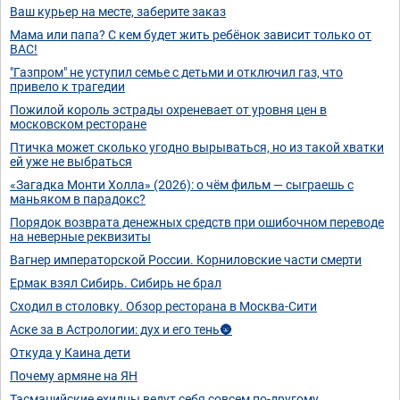
Ваш курьер на месте, заберите заказ
Мама или папа? С кем будет жить ребёнок зависит только от
ВАС!
"Газпром" не уступил семье с детьми и отключил газ, что
привело к трагедии
Пожилой король эстрады охреневает от уровня цен в
московском ресторане
Птичка может сколько угодно вырываться, но из такой хватки
ей уже не выбраться
«Загадка Монти Холла» (2026): о чём фильм — сыграешь с
маньяком в парадокс?
Порядок возврата денежных средств при ошибочном переводе
на неверные реквизиты
Вагнер императорской России. Корниловские части смерти
Ермак взял Сибирь. Сибирь не брал
Сходил в столовку. Обзор ресторана в Москва-Сити
Аске за в Астрологии: дух и его тень🌚
Откуда у Каина дети
Почему армяне на ЯН
Тасманийские ехидны ведут себя совсем по-другому