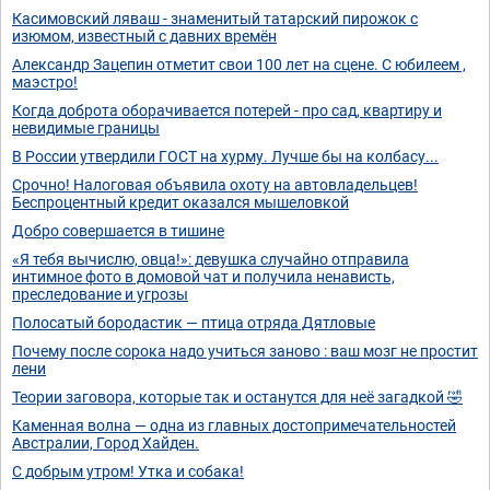
Касимовский ляваш - знаменитый татарский пирожок с
изюмом, известный с давних времён
Александр Зацепин отметит свои 100 лет на сцене. С юбилеем ,
маэстро!
Когда доброта оборачивается потерей - про сад, квартиру и
невидимые границы
В России утвердили ГОСТ на хурму. Лучше бы на колбасу...
Срочно! Налоговая объявила охоту на автовладельцев!
Беспроцентный кредит оказался мышеловкой
Добро совершается в тишине
«Я тебя вычислю, овца!»: девушка случайно отправила
интимное фото в домовой чат и получила ненависть,
преследование и угрозы
Полосатый бородастик — птица отряда Дятловые
Почему после сорока надо учиться заново : ваш мозг не простит
лени
Теории заговора, которые так и останутся для неё загадкой 🤣
Каменная волна — одна из главных достопримечательностей
Австралии, Город Хайден.
С добрым утром! Утка и собака!