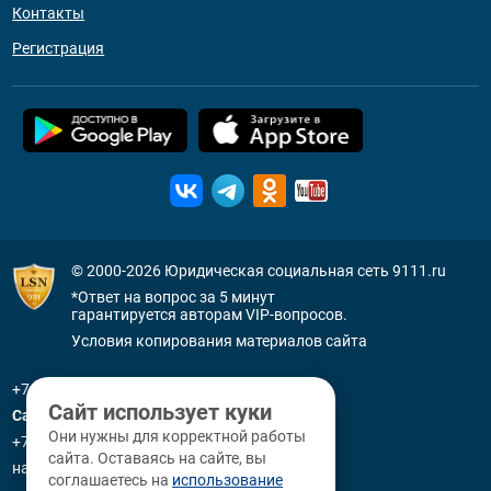
Контакты
Регистрация
© 2000-2026
Юридическая социальная сеть 9111.ru
*Ответ на вопрос за 5 минут
гарантируется авторам VIP-вопросов.
Условия копирования материалов сайта
+7 (800) 505-91-11
Сайт использует куки
Санкт-Петербург
Они нужны для корректной работы
+7 (812) 336-92-64
сайта. Оставаясь на сайте, вы
наб. р. Фонтанки, д. 59
соглашаетесь на
использование