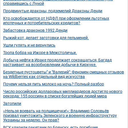
справившись с Луной
Продвинутые драконы, подземелий Драконы Денди
Кто освобождается от НДФЛ при оформлении льготных
ипотечных и потребительских кредитов?
Забастовка драконов 1992 Денди
Рыжий кот, делает заготовки для пельменей.
Ушли гулять и не вернулись
Тропа бобра на Ижоре в Межстоличьи.
Добыча нефти в Ираке продолжает сокращаться, Багдад
настаивает на возобновлении добычи в Киркуке.
Бездетные пустоцветы" и "Валерий": Феномен смешных отзывов
на Wildberries как отдельный вид искусства
Почему нельзя пить молоко на ночь? Полный разбор
Число российских долларовых миллиардеров достигло нового
рекорда: 155 россиян в списке богатейших людей мира
Затопили
«Нельзя воевать на полшишечки!»: Владимир Соловьёв
призвал уничтожить Зеленского и военную инфраструктуру
Украины за неделю. Он прав?
ВСУ ударили ракетами по Брянску, есть погибшие