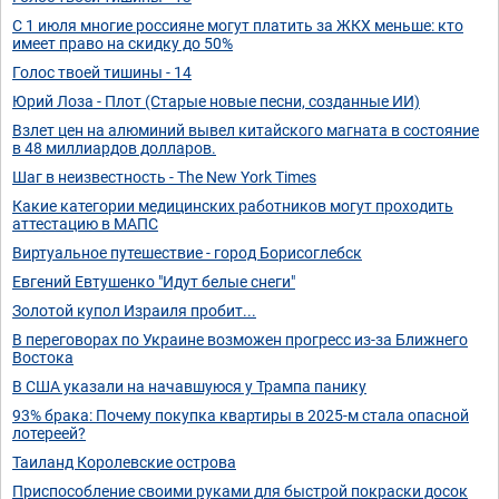
С 1 июля многие россияне могут платить за ЖКХ меньше: кто
имеет право на скидку до 50%
Голос твоей тишины - 14
Юрий Лоза - Плот (Старые новые песни, созданные ИИ)
Взлет цен на алюминий вывел китайского магната в состояние
в 48 миллиардов долларов.
Шаг в неизвестность - The New York Times
Какие категории медицинских работников могут проходить
аттестацию в МАПС
Виртуальное путешествие - город Борисоглебск
Евгений Евтушенко "Идут белые снеги"
Золотой купол Израиля пробит...
В переговорах по Украине возможен прогресс из-за Ближнего
Востока
В США указали на начавшуюся у Трампа панику
93% брака: Почему покупка квартиры в 2025-м стала опасной
лотереей?
Таиланд Королевские острова
Приспособление своими руками для быстрой покраски досок