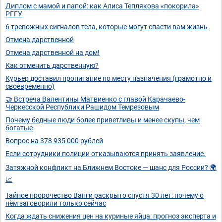
Диплом с мамой и папой: как Алиса Теплякова «покорила»
РГГУ
6 тревожных сигналов тела, которые могут спасти вам жизнь
Отмена дарственной
Отмена дарственной на дом!
Как отменить дарственную?
Курьер доставил пропитание по месту назначения (грамотно и
своевременно)
🤝 Встреча Валентины Матвиенко с главой Карачаево-
Черкесской Республики Рашидом Темрезовым
Почему бедные люди более приветливы и менее скупы, чем
богатые
Вопрос на 378 935 000 рублей
Если сотрудники полиции отказываются принять заявление.
Затяжной конфликт на Ближнем Востоке — шанс для России? 🌍
📈
Тайное пророчество Ванги раскрыто спустя 30 лет: почему о
нём заговорили только сейчас
Когда ждать снижения цен на куриные яйца: прогноз эксперта и