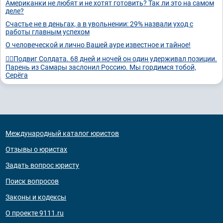
Американки не любят и не хотят готовить? Так ли это на самом
деле?
Счастье не в деньгах, а в увольнении: 29% назвали уход с
работы главным успехом
О человеческой и лично Вашей ауре известное и тайное!
❤️‍🔥Подвиг Солдата. 68 дней и ночей он один удерживал позиции.
Парень из Самары заслонил Россию. Мы гордимся тобой,
Серёга
Международный каталог юристов
Отзывы о юристах
Задать вопрос юристу
Поиск вопросов
Законы и кодексы
О проекте 9111.ru