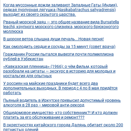
Когда муссонные дожди заливают Западные Гаты (Индия),
редкая пурпурная лягушка (Nasikabatrachus sahyadrensis)
выходит из своего скрытого царства.
Рваный морской заяц — это общее название вида Bursatella
leachii, крупного морского слизняка, морского брюхоногого
моллюска
В шорохе ветра слышна души печаль...Новая песня!
Как омолодить сердце и сосуды за 15 минут (совет врача)
Гражданин России пытался вывезти почти полмиллиона
рублей в Узбекистан
«Кавказская пленница» (1966): о чём фильм, который
разобрали на цитаты — экскурс в историю для молодых и
ностальгия для опытных
У россиян на майские праздники будет всего два
дополнительных выходных. В период с 4 по 8 мая придётся
работать
Пьяный водитель в Иркутске превысил допустимый уровень
алкоголя в 28 раз – мировой анти‑рекорд
Общедомовое имущество- кто собственник?! И кто должен
платить за его обслуживание и ремонт???
В окрестностях китайского города Далянь обитает около 200
пятнистых оленей