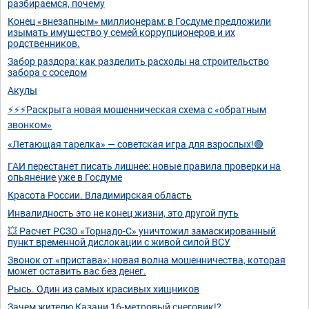
разбираемся, почему
Конец «внезапным» миллионерам: в Госдуме предложили
изымать имущество у семей коррупционеров и их
родственников.
Забор раздора: как разделить расходы на строительство
забора с соседом
Акулы
⚡⚡⚡Раскрыта новая мошенническая схема с «обратным
звонком»
«Летающая тарелка» — советская игра для взрослых!🟢
ГАИ перестанет писать лишнее: новые правила проверки на
опьянение уже в Госдуме
Красота России. Владимирская область
Инвалидность это не конец жизни, это другой путь
💥 Расчет РСЗО «Торнадо-С» уничтожил замаскированный
пункт временной дислокации с живой силой ВСУ
Звонок от «пристава»: новая волна мошенничества, которая
может оставить вас без денег.
Рысь. Один из самых красивых хищников
Зачем жителю Казани 16-метровый снеговик!?.