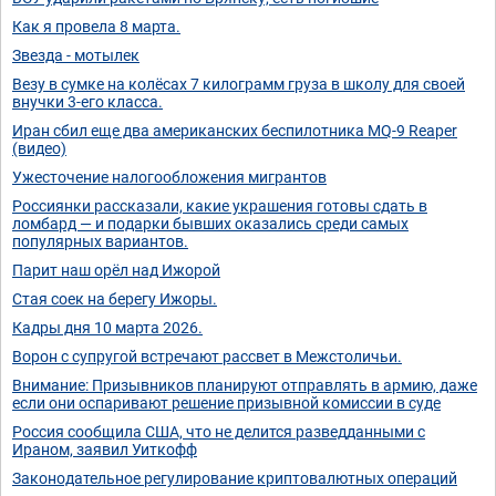
Как я провела 8 марта.
Звезда - мотылек
Везу в сумке на колёсах 7 килограмм груза в школу для своей
внучки 3-его класса.
Иран сбил еще два американских беспилотника MQ-9 Reaper
(видео)
Ужесточение налогообложения мигрантов
Россиянки рассказали, какие украшения готовы сдать в
ломбард — и подарки бывших оказались среди самых
популярных вариантов.
Парит наш орёл над Ижорой
Стая соек на берегу Ижоры.
Кадры дня 10 марта 2026.
Ворон с супругой встречают рассвет в Межстоличьи.
Внимание: Призывников планируют отправлять в армию, даже
если они оспаривают решение призывной комиссии в суде
Россия сообщила США, что не делится разведданными с
Ираном, заявил Уиткофф
Законодательное регулирование криптовалютных операций