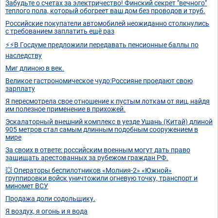
Забудьте о счетах за электричество! Финский секрет "вечного"
теплого пола, который обогреет ваш дом без проводов и труб.
Российские покупатели автомобилей неожиданно столкнулись
с требованием заплатить ещё раз
⚡⚡В Госдуме предложили передавать пенсионные баллы по
наследству
Миг длиною в век.
Великое гастрономическое чудо:Россияне проедают свою
зарплату
Я пересмотрела свое отношение к пустым лоткам от яиц, найдя
им полезное применение в прихожей.
Эскалаторный внешний комплекс в уезде Ушань (Китай) длиной
905 метров стал самым длинным подобным сооружением в
мире
За своих в ответе: российским военным могут дать право
защищать арестованных за рубежом граждан РФ.
💥 Операторы беспилотников «Молния-2» «Южной»
группировки войск уничтожили огневую точку, транспорт и
миномет ВСУ
Продажа доли содольщику.
Я воздух, я огонь и я вода