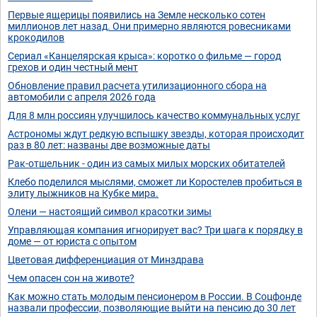
Первые ящерицы появились на Земле несколько сотен
миллионов лет назад. Они примерно являются ровесниками
крокодилов
Сериал «Канцелярская крыса»: коротко о фильме — город
грехов и один честный мент
Обновление правил расчета утилизационного сбора на
автомобили с апреля 2026 года
Для 8 млн россиян улучшилось качество коммунальных услуг
Астрономы ждут редкую вспышку звезды, которая происходит
раз в 80 лет: названы две возможные даты
Рак-отшельник - один из самых милых морских обитателей
Клебо поделился мыслями, сможет ли Коростелев пробиться в
элиту лыжников на Кубке мира.
Олени — настоящий символ красотки зимы
Управляющая компания игнорирует вас? Три шага к порядку в
доме — от юриста с опытом
Цветовая дифференциация от Минздрава
Чем опасен сон на животе?
Как можно стать молодым пенсионером в России. В Соцфонде
назвали профессии, позволяющие выйти на пенсию до 30 лет