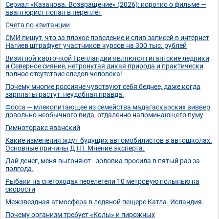
Сериал «Казанова. Возвращение» (2026): коротко о фильме —
авантюрист попал в переплёт
Счета по квитанции
СМИ пишут, что за плохое поведение и слив записей в интернет
Нагиев штрафует участников курсов на 300 тыс. рублей
Визитной карточкой Гренландии являются гигантские ледники
и Северное сияние, нетронутая дикая природа и практически
полное отсутствие следов человека!
Почему многие россияне чувствуют себя беднее, даже когда
зарплаты растут: неудобная правда.
Фосса — млекопитающее из семейства мадагаскарских виввер
довольно необычного вида, отдаленно напоминающего пуму
Гимноторакс яванский
Какие изменения ждут будущих автомобилистов в автошколах.
Основные причины ДТП. Мнение эксперта.
Дай денег, меня выгоняют - золовка просила в пятый раз за
полгода.
Рыбаки на снегоходах перелетели 10 метровую полынью на
скорости
Межзвездная атмосфера в ледяной пещере Катла. Исландия.
Почему организм требует «Колы» и пирожных