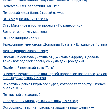
Почему в СССР запретили ЗИС-127
Питерский джаз-банд. Старый лимузин
ООС МКД по инициативе УК
Стас Михайлов в гостях проекта «По каверочку»
Вот это терпение у медведя
ОСС по инициатива УК
Телефонные переговоры Дональда Трампа и Владимира Путина
Лев защищает свою львицу
Оксана Самойлова укатила от Джигана в Африку. Сделала
такой вот подарок своему сыну на день рождения
Подбитый немецкий танк "Тигр"
В мозгу американца нашли червей-паразитов после того, как он
съел недожаренный бекон
Секретный рецепт куриного суфле, которое тает во рту! Нежнее
облака!👩‍🍳
Пятнистый и красивый
«Все равны!» Киножурнал «Фитиль», 1979 год!
Осторожно: не всякая расписка защитит ваши деньги —