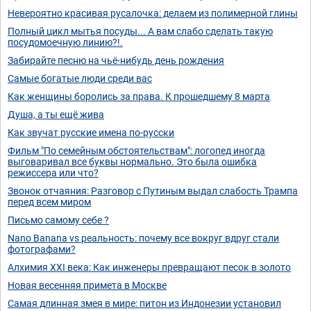
Невероятно красивая русалочка: делаем из полимерной глины
Полный цикл мытья посуды... А вам слабо сделать такую
посудомоечную линию?!.
Забирайте песню на чьё-нибудь день рождения
Самые богатые люди среди вас
Как женщины боролись за права. К прошедшему 8 марта
Душа, а ты ещё жива
Как звучат русские имена по-русски
Фильм "По семейным обстоятельствам": логопед иногда
выговаривал все буквы нормально. Это была ошибка
режиссера или что?
Звонок отчаяния: Разговор с Путиным выдал слабость Трампа
перед всем миром
Письмо самому себе ?
Nano Banana vs реальность: почему все вокруг вдруг стали
фотографами?
Алхимия XXI века: Как инженеры превращают песок в золото
Новая весенняя примета в Москве
Самая длинная змея в мире: питон из Индонезии установил