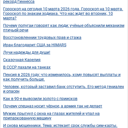
рекорд Гиннесса
Гороскоп на сегодня 10 марта 2026 года. Гороскоп на 10 марта.
Гороскоп по знакам зодиака. Что нас ждет во вторник, 10
марта?
Почему попугаи говорят как люди: учёные объяснили механизм
птичьей речи
Восстоновленнии трудовых прав и стажа
Иран благодарит США за HIMARS
Лучи надежды для души!
Сказочная Карелия
В СССР пахали на танках
Пенсия в 2026 году: что изменилось, кому повысят выплаты и
как получить больше.
Человек, который заставил банк отступить. Его метод гениален
и опасен
Как в 90-е вывозили золото с приисков
Почему спецназ носит чёрное, а армия так не делает
Мужик прыгнул с окна на глазах жителей и упал на
припаркованную машину
И снова мошенники. Тема: истекает срок службы сим-карты.