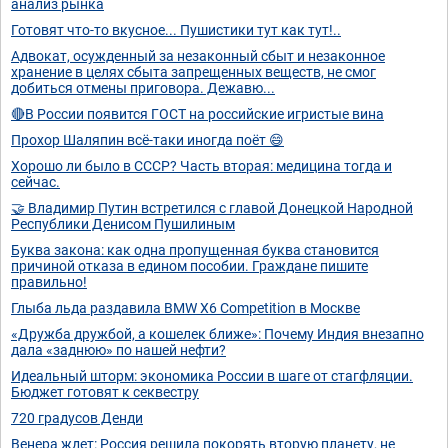
анализ рынка
Готовят что-то вкусное... Пушистики тут как тут!..
Адвокат, осужденный за незаконный сбыт и незаконное
хранение в целях сбыта запрещенных веществ, не смог
добиться отмены приговора. Дежавю...
🔴В России появится ГОСТ на российские игристые вина
Прохор Шаляпин всё-таки иногда поёт 😄
Хорошо ли было в СССР? Часть вторая: медицина тогда и
сейчас.
🤝 Владимир Путин встретился с главой Донецкой Народной
Республики Денисом Пушилиным
Буква закона: как одна пропущенная буква становится
причиной отказа в едином пособии. Граждане пишите
правильно!
Глыба льда раздавила BMW X6 Competition в Москве
«Дружба дружбой, а кошелек ближе»: Почему Индия внезапно
дала «заднюю» по нашей нефти?
Идеальный шторм: экономика России в шаге от стагфляции.
Бюджет готовят к секвестру
720 градусов Денди
Венера ждет: Россия решила покорять вторую планету, не