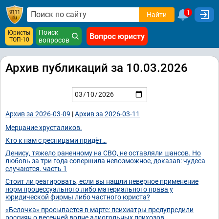
1
Найти
Поиск
Юристы
Вопрос юристу
ТОП-10
вопросов
Архив публикаций за 10.03.2026
Архив за 2026-03-09
|
Архив за 2026-03-11
Мерцание хрусталиков.
Кто к нам с ресницами придёт…
Денису, тяжело раненному на СВО, не оставляли шансов. Но
любовь за три года совершила невозможное, доказав: чудеса
случаются. часть 1
Стоит ли реагировать, если вы нашли неверное применение
норм процессуального либо материального права у
юридической фирмы либо частного юриста?
«Белочка» просыпается в марте: психиатры предупредили
россиян о весенней волне алкогольных психозов