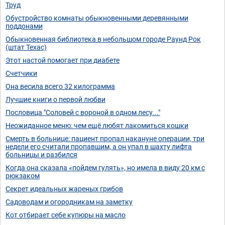
Труд
Обустройство комнаты обыкновенными деревянными
поддонами
Обыкновенная библиотека в небольшом городе Раунд Рок
(штат Техас)
Этот настой помогает при диабете
Счетчики
Она весила всего 32 килограмма
Лучшие книги о первой любви
Пословица "Соловей с вороной в одном лесу..."
Неожиданное меню: чем ещё любят лакомиться кошки
Смерть в больнице: пациент пропал накануне операции, три
недели его считали пропавшим, а он упал в шахту лифта
больницы и разбился
Когда она сказала «пойдем гулять», но имела в виду 20 км с
рюкзаком
Секрет идеальных жареных грибов
Садоводам и огородникам на заметку
Кот отбирает себе купюры на масло