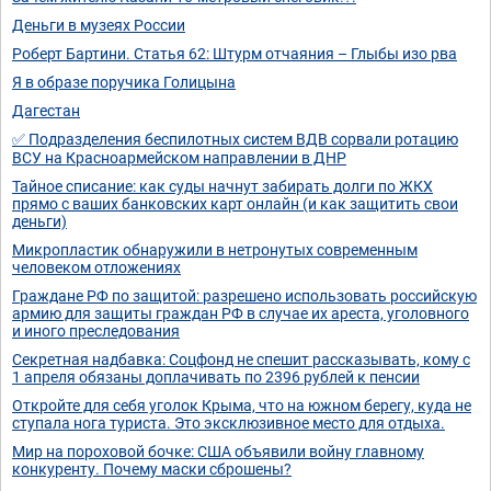
Деньги в музеях России
Роберт Бартини. Статья 62: Штурм отчаяния – Глыбы изо рва
Я в образе поручика Голицына
Дагестан
✅ Подразделения беспилотных систем ВДВ сорвали ротацию
ВСУ на Красноармейском направлении в ДНР
Тайное списание: как суды начнут забирать долги по ЖКХ
прямо с ваших банковских карт онлайн (и как защитить свои
деньги)
Микропластик обнаружили в нетронутых современным
человеком отложениях
Граждане РФ по защитой: разрешено использовать российскую
армию для защиты граждан РФ в случае их ареста, уголовного
и иного преследования
Секретная надбавка: Соцфонд не спешит рассказывать, кому с
1 апреля обязаны доплачивать по 2396 рублей к пенсии
Откройте для себя уголок Крыма, что на южном берегу, куда не
ступала нога туриста. Это эксклюзивное место для отдыха.
Мир на пороховой бочке: США объявили войну главному
конкуренту. Почему маски сброшены?