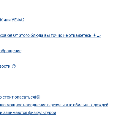
ФК или УЕФА?
овке! От этого блюда вы точно не откажетесь!👨‍🍳
 обращение
вости!😶
 стоит опасаться!🤨
ошло мощное наводнение в результате обильных дождей
они занимаются физкультурой