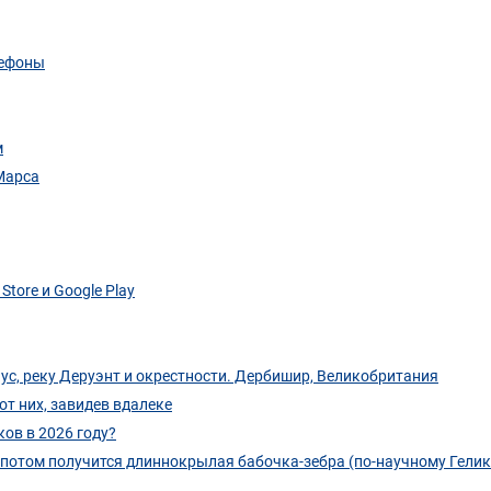
лефоны
м
 Марса
tore и Google Play
аус, реку Деруэнт и окрестности. Дербишир, Великобритания
от них, завидев вдалеке
ов в 2026 году?
 потом получится длиннокрылая бабочка-зебра (по-научному Гели