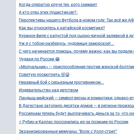
Когда оператор круче тех, кого снимает
А кто отец этих пушистиков!?.
Перспективы нашего футбола в новом году: Так всё же А
Как вы относитесь к китайской косметике?
Куриное филе с капустой под сырно-яичной заливкой в дух
Уж я с тобою разберусь, чудовище заморское!...
С чего начинается помощь: почему важно, как вы подали
Чудаки по России 😂
«Молчальник» — приспособление против женской болтли
Советую посмотреть 🤣😂
Неравный бой с серьезным противником...
Издевательство над детством
Ландыш майский — символ весны и романтики, однако его
В Дагестане затопило десятки домов — в регионе произ
Россиянам теперь будут выплачивать деньги за то, что 
⚡ Рубио и Каллас поссорились из-за позиции по России
Экранизированные мемуары: "Волк с Уолл-стрит"