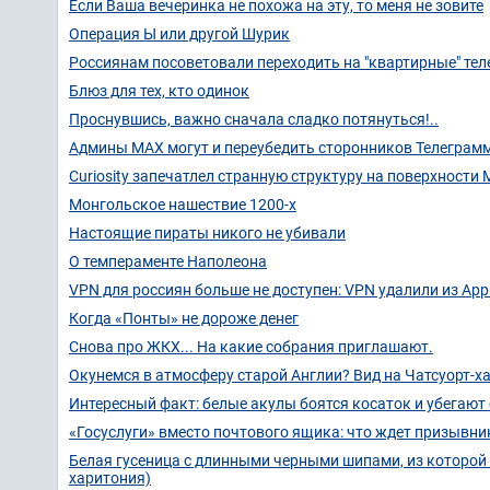
Если Ваша вечеринка не похожа на эту, то меня не зовите
Операция Ы или другой Шурик
Россиянам посоветовали переходить на "квартирные" те
Блюз для тех, кто одинок
Проснувшись, важно сначала сладко потянуться!..
Админы МАХ могут и переубедить сторонников Телеграм
Curiosity запечатлел странную структуру на поверхности
Монгольское нашествие 1200-х
Настоящие пираты никого не убивали
О темпераменте Наполеона
VPN для россиян больше не доступен: VPN удалили из App S
Когда «Понты» не дороже денег
Снова про ЖКХ... На какие собрания приглашают.
Окунемся в атмосферу старой Англии? Вид на Чатсуорт-х
Интересный факт: белые акулы боятся косаток и убегают 
«Госуслуги» вместо почтового ящика: что ждет призывник
Белая гусеница с длинными черными шипами, из которой
харитония)