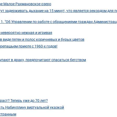
е Малое Рахмановское озеро
ут задерживать дыхание на 15 минут, что является рекордом для 
ь 1. "Об Управлении по работе с обращениями граждан Администра
о невероятно нежная и игривая
в виде пятен и полос коричневых и бурых цветов
репашьем приюте с 1960-х годов!
упают в драку, предпочитают спасаться бегством
аст? Теперь уже до 70 лет?
ать Набиуллину виртуальной указкой
 странным