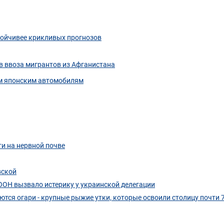
тойчивее крикливых прогнозов
в ввоза мигрантов из Афганистана
им японским автомобилям
и на нервной почве
вской
ООН вызвало истерику у украинской делегации
тся огари - крупные рыжие утки, которые освоили столицу почти 7