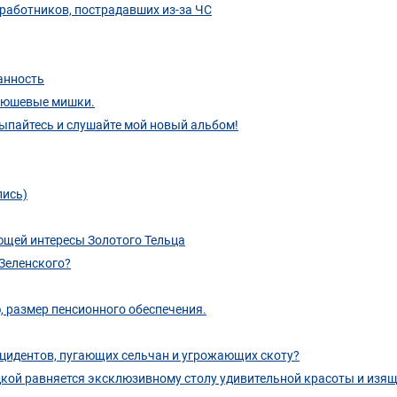
работников, пострадавших из-за ЧС
анность
плюшевые мишки.
пайтесь и слушайте мой новый альбом!
пись)
ющей интересы Золотого Тельца
 Зеленского?
, размер пенсионного обеспечения.
инцидентов, пугающих сельчан и угрожающих скоту?
кой равняется эксклюзивному столу удивительной красоты и изя