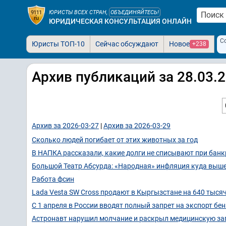
ЮРИСТЫ ВСЕХ СТРАН,
ОБЪЕДИНЯЙТЕСЬ!
ЮРИДИЧЕСКАЯ КОНСУЛЬТАЦИЯ ОНЛАЙН
С
Юристы ТОП-10
Сейчас обсуждают
Новое
+238
Архив публикаций за 28.03.
Архив за 2026-03-27
|
Архив за 2026-03-29
Сколько людей погибает от этих животных за год
В НАПКА рассказали, какие долги не списывают при банк
Большой Театр Абсурда: «Народная» инфляция куда выш
Работа фсин
Lada Vesta SW Cross продают в Кыргызстане на 640 тысяч
С 1 апреля в России вводят полный запрет на экспорт бен
Астронавт нарушил молчание и раскрыл медицинскую заг