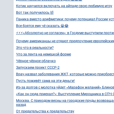
Котик научился включать на айпаде свою любимую игру
Вот так получилось 🤣
Паника вместо арифметики: почему потенциал России ус
Все боятся ему чё сказать 😀😂
⚡⚡⚡«Абсолютно не согласен»: в Госдуме выступили проти
Почему американцы не отдают предпочтение европейск
Это что в реальности?
Что за лента на немецкой форме
Чёрное чёрное облачко
Запускаем проект СССР-2
Врач назвал заболевания ЖКТ, которые можно приобрест
Пусть поживёт сама на эти деньги!
Из-за долгов с молотка уйдет «Марафон желаний» Блино
«Как он сюда приехал?»: Выступление Мирошника в СПЧ 
Москва. С приходом весны на городские пруды возвращаю
назад
От предательства к предательству