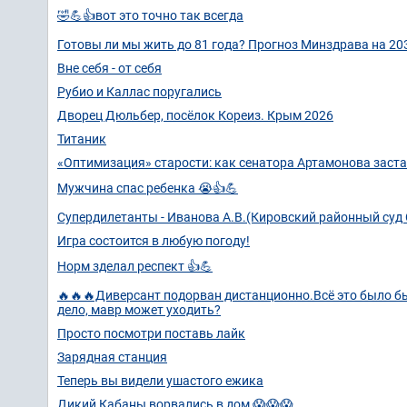
🤣💪👍вот это точно так всегда
Готовы ли мы жить до 81 года? Прогноз Минздрава на 203
Вне себя - от себя
Рубио и Каллас поругались
Дворец Дюльбер, посёлок Кореиз. Крым 2026
Титаник
«Оптимизация» старости: как сенатора Артамонова заст
Мужчина спас ребенка 😭👍💪
Супердилетанты - Иванова А.В.(Кировский районный суд 
Игра состоится в любую погоду!
Норм зделал респект 👍💪
🔥🔥🔥Диверсант подорван дистанционно.Всё это было бы
дело, мавр может уходить?
Просто посмотри поставь лайк
Зарядная станция
Теперь вы видели ушастого ежика
Дикий Кабаны ворвались в дом 😱😱😱