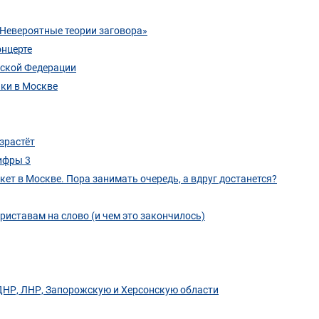
 «Невероятные теории заговора»
онцерте
йской Федерации
ики в Москве
зрастёт
цифры 3
ет в Москве. Пора занимать очередь, а вдруг достанется?
приставам на слово (и чем это закончилось)
 ДНР, ЛНР, Запорожскую и Херсонскую области