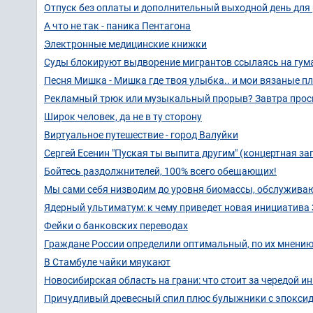
Отпуск без оплаты и дополнительный выходной день для 
А что не так - паника Пентагона
Электронные медицинские книжки
Суды блокируют выдворение мигрантов ссылаясь на гум
Песня Мишка - Мишка где твоя улыбка.. и мои вязаные 
Рекламный трюк или музыкальный прорыв? Завтра просы
Широк человек, да не в ту сторону
Виртуальное путешествие - город Валуйки
Сергей Есенин "Пуская ты выпита другим" (концертная за
Бойтесь раздолжнителей, 100% всего обещающих!
Мы сами себя низводим до уровня биомассы, обслужива
Ядерный ультиматум: к чему приведет новая инициатива
Фейки о банковских переводах
Граждане России определили оптимальный, по их мнению
В Стамбуле чайки мяукают
Новосибирская область на грани: что стоит за чередой 
Причудливый древесный спил плюс булыжники с эпоксид