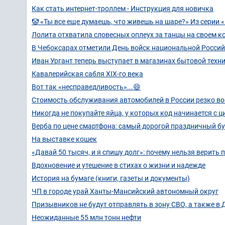
Как стать интернет-троллем - Инструкция для новичка
🤡 «Ты все еще думаешь, что живешь на шаре?» Из серии
Лолита отхватила словесных оплеух за танцы на своем к
В Чебоксарах отметили День войск национальной Росси
Иван Ургант теперь выступает в магазинах бытовой техн
Кавалерийская сабля XIX-го века
Вот так «несправедливость»...😄
Стоимость обслуживания автомобилей в России резко во
Никогда не покупайте яйца, у которых код начинается с 
Верба по цене смартфона: самый дорогой праздничный бук
На выставке кошек
«Давай 50 тысяч, и я спишу долг»: почему нельзя верить 
Вдохновение и утешение в стихах о жизни и надежде
История на бумаге (книги, газеты и документы)
ЧП в городе урай Ханты-Мансийский автономный округ
Призывников не будут отправлять в зону СВО, а также в
Неожиданные 55 млн тонн нефти