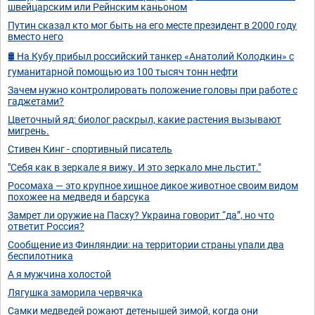
швейцарским или Рейнским каньоном
Путин сказал кто мог быть на его месте президент в 2000 году
вместо него
🛢 На Кубу прибыл российский танкер «Анатолий Колодкин» с
гуманитарной помощью из 100 тысяч тонн нефти
Зачем нужно контролировать положение головы при работе с
гаджетами?
Цветочный яд: биолог раскрыл, какие растения вызывают
мигрень.
Стивен Кинг - спортивный писатель
"Себя как в зеркале я вижу. И это зеркало мне льстит."
Росомаха — это крупное хищное дикое животное своим видом
похожее на медведя и барсука
Замрет ли оружие на Пасху? Украина говорит “да”, но что
ответит Россия?
Сообщение из Финляндии: на территории страны упали два
беспилотника
А я мужчина холостой
Лягушка заморила червячка
Самки медведей рожают детенышей зимой, когда они