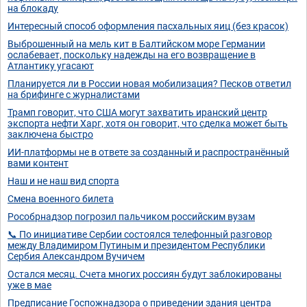
на блокаду
Интересный способ оформления пасхальных яиц (без красок)
Выброшенный на мель кит в Балтийском море Германии
ослабевает, поскольку надежды на его возвращение в
Атлантику угасают
Планируется ли в России новая мобилизация? Песков ответил
на брифинге с журналистами
Трамп говорит, что США могут захватить иранский центр
экспорта нефти Харг, хотя он говорит, что сделка может быть
заключена быстро
ИИ-платформы не в ответе за созданный и распространённый
вами контент
Наш и не наш вид спорта
Смена военного билета
Рособрнадзор погрозил пальчиком российским вузам
📞 По инициативе Сербии состоялся телефонный разговор
между Владимиром Путиным и президентом Республики
Сербия Александром Вучичем
Остался месяц. Счета многих россиян будут заблокированы
уже в мае
Предписание Госпожнадзора о приведении здания центра