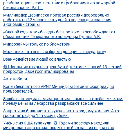
реабилитации в соответствие с требованиями о пожарной
безопасности. Part II
Миллиардер Дерипаска призвал россиян добровольно
работать по 12 часов шесть дней в неделю для спасения
экономики страны
«Слепой суд»: как «беседа» без протокола освобождает от
обязанностей Генерального прокурора Гуцана А.В.
Микрозаймы только по биометрии
Молчание - это высшая форма доверия к государству
Взаимодействие людей со властью
🔴 Школьник открыл стрельбу в Аргентине — погиб 13-летний
подросток, двое госпитализированы
Автомобили
Конец бесплатного VPN? Минцифры готовит сюрприз для
пользователей.
Зашёл в аптеку за самым простым — вышел с тяжёлым чеком:
почему цены на лекарства раздражают всё сильнее
Запреты на балконе: что нужно знать каждому жильцу. А то
грозит штраф до 15 тысяч рублей.
Учёные из США тупанули. 😄 Годами повсюду находили
микропластик, а оказалось, что он был на... их перчатках