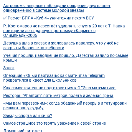
Астрономы впервые наблюдали рождение двух планет
одновременно в системе молодой звезды
✅ Расчет БПЛА «Куб-4» уничтожил пехоту ВСУ
Р. Костомаров не перестаёт удивлять: спустя 20 лет с Т. Навка
повторили легендарную программу «Кармен» с
Олимпиады-2006
Девушка шла в слезах и жаловалась кавалеру, что у неё не
закрыты базовые потребности
Учения прошли, наводнение пришло. Дагестан залило по самые
крыши
Залог
Операция «Юный партизан»: как митинг за Telegram
превратился в квест для школьников
Как самостоятельно подготовиться к ОГЭ по математике.
Ресторан "Phantom": пять метров полёта и зелёная греча
«Мы вам перезвоним»: когда обеденный перерыв и татуировки
решают вашу судьбу
Звёзды спорта или кино?
Самое страшное это терять уважение к своей стране
Домашний питомец