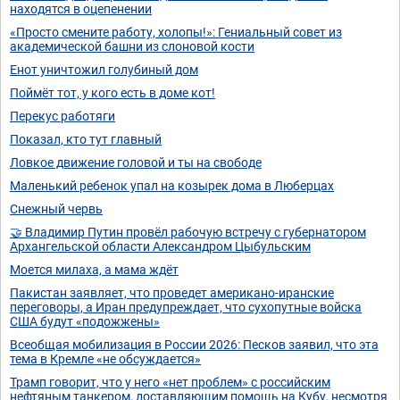
находятся в оцепенении
«Просто смените работу, холопы!»: Гениальный совет из
академической башни из слоновой кости
Енот уничтожил голубиный дом
Поймёт тот, у кого есть в доме кот!
Перекус работяги
Показал, кто тут главный
Ловкое движение головой и ты на свободе
Маленький ребенок упал на козырек дома в Люберцах
Снежный червь
🤝 Владимир Путин провёл рабочую встречу с губернатором
Архангельской области Александром Цыбульским
Моется милаха, а мама ждёт
Пакистан заявляет, что проведет американо-иранские
переговоры, а Иран предупреждает, что сухопутные войска
США будут «подожжены»
Всеобщая мобилизация в России 2026: Песков заявил, что эта
тема в Кремле «не обсуждается»
Трамп говорит, что у него «нет проблем» с российским
нефтяным танкером, доставляющим помощь на Кубу, несмотря