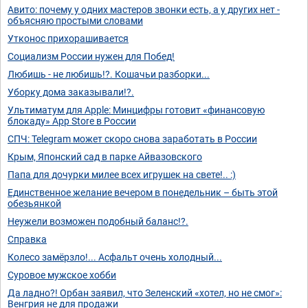
Авито: почему у одних мастеров звонки есть, а у других нет -
объясняю простыми словами
Утконос прихорашивается
Социализм России нужен для Побед!
Любишь - не любишь!?. Кошачьи разборки...
Уборку дома заказывали!?.
Ультиматум для Apple: Минцифры готовит «финансовую
блокаду» App Store в России
СПЧ: Telegram может скоро снова заработать в России
Крым, Японский сад в парке Айвазовского
Папа для дочурки милее всех игрушек на свете!.. :)
Единственное желание вечером в понедельник – быть этой
обезьянкой
Неужели возможен подобный баланс!?.
Справка
Колесо замёрзло!... Асфальт очень холодный...
Суровое мужское хобби
Да ладно?! Орбан заявил, что Зеленский «хотел, но не смог»:
Венгрия не для продажи