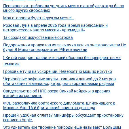
Пенсионерка требовала уступить место в автобусе, когда было
много других свободных
Моя столовая будет в другом месте!..
Розовая Луна в апреле 2026 года: время наблюдений и
историческое начало миссии «Артемида II»
Так создают искусственные острова
Подорожания продуктов из-за скачка цен на энергоносители Не
будет:В Минэкономразвития РФ исключили
❗ Китай ускоряет развитие своей обороны беспрецедентными
темпами
Грозовые тучи на ускорении. Невероятно мощно и жутко
Чернопёрые рифовые акулы - хищники длиной до 2 метров,
обитающие на мелководье рядом с коралловыми рифами
Свидетельства об НЛО озера Синхай найдены в древних
китайских хрониках
ФСБ разоблачила британского дипломата, шпионившего в
Москве. Уже 16-й британский шпион за два года
Прощай, удобная оплата? Минцифры обсуждает приостановку
сервисов Apple.
Это удивительное творение природы еще называют Большим