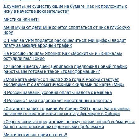
Дкументы, не существующие на бумаге. Как их приложить к
иску в качестве доказательств?
Мистика или нет!
Меня мучают дети: мне хочется спрятаться от них в глубокую
нору
С 1 мая за VPN придется раскошелиться: Минцифры вводит
плату за международный трафик
На Россию «пошла» Япония: Как «Москиты» и «Кинжалы»
остудили пыл Токио
12 часов и шесть дней: Дерипаска предложил новый график
работы. Вы готовы к такой «трансформации»?
«Моя карта «Мир»: с 1 июля 2026 года в России стартует
эксперимент с автоматическими скидками по карте «Мир»
В России названы условия оплаты налога с кешбэка
В России с 1 мая подорожает иностранный алкоголь
«Оставьте наших кормилиц!»: бойцы СВО просят Бастрыкина
остановить жесткое изъятие скота у фермеров в Сибири
«Серые» схемы с кредитками: почему новый способ «обмануть»
банк грозит россиянам серьезными проблемами
Мистические истории на ночь!!