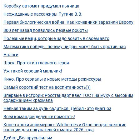
Коробку-автомат придумал пьяница
Неожиданные пассажиры Путина В.В.
Первая биологическая война. Как кочевники заразили Европу
800 лет назад появились первые роботы
Полезные вещи, которые надо возить в своём авто
Математика победы: почему цифры могут быть против нас
Налоги
Шрек. Прототип главного героя
Уж такой хороший мальчик!
Кино. Про сериалы и новые методы режиссуры
Самый короткий тест на воспитанность)))
Впервые в истории: Росстандарт ввел ГОСТ на муку с высоким
содержанием крахмала
Нельзя таким за руль садиться. Дебил - это диагноз
Всей командой дедушке помогать!
Конец эпохи «примерок»: Wildberries и Ozon вводят жесткие
санкции для покупателей с марта 2026 года
Дебют_Беларусьфильм