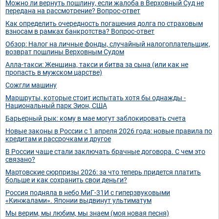
Можно ли вернуть пошлину, если жалоба в Верховный Суд не
передана на рассмотрение? Вопрос-ответ
Как определить очередность погашения долга по страховым
взносам в рамках банкротства? Вопрос-ответ
Обзор: Налог на личные фонды, случайный налогоплательщик,
возврат пошлины Верховным Судом
Алла-такси: Женщина, такси и битва за сына (или как не
пропасть в мужском царстве)
Сожгли машину
Маршруты, которые стоит испытать хотя бы однажды -
Национальный парк Зион, США
Барьерный рык: кому в мае могут заблокировать счета
Новые законы в России с 1 апреля 2026 года: новые правила по
кредитам и рассрочкам и другое
В России чаще стали заключать брачные договора. С чем это
связано?
Мартовские сюрпризы 2026: за что теперь придется платить
больше и как сохранить свои деньги?
Россия подняла в небо МиГ-31И с гиперзвуковыми
«Кинжалами». Японии выдвинут ультиматум
Мы верим, мы любим, мы знаем (моя новая песня)