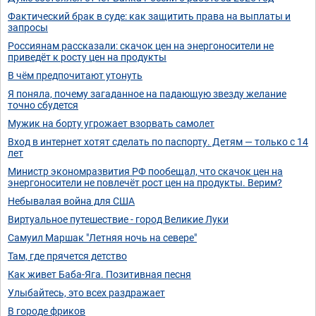
Фактический брак в суде: как защитить права на выплаты и
запросы
Россиянам рассказали: скачок цен на энергоносители не
приведёт к росту цен на продукты
В чём предпочитают утонуть
Я поняла, почему загаданное на падающую звезду желание
точно сбудется
Мужик на борту угрожает взорвать самолет
Вход в интернет хотят сделать по паспорту. Детям — только с 14
лет
Министр экономразвития РФ пообещал, что скачок цен на
энергоносители не повлечёт рост цен на продукты. Верим?
Небывалая война для США
Виртуальное путешествие - город Великие Луки
Самуил Маршак "Летняя ночь на севере"
Там, где прячется детство
Как живет Баба-Яга. Позитивная песня
Улыбайтесь, это всех раздражает
В городе фриков