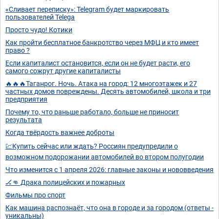
«Сливает переписку»: Telegram будет маркировать
пользователей Telega
Просто чудо! Котики
Как пройти бесплатное банкротство через МФЦ и кто имеет
право ?
Если капиталист остановится, если он не будет расти, его
самого сожрут другие капиталисты
🔥🔥🔥Таганрог. Ночь. Атака на город: 12 многоэтажек и 27
частных домов повреждены. Десять автомобилей, школа и три
предприятия
Почему то, что раньше работало, больше не приносит
результата
Когда твёрдость важнее доброты
💹Купить сейчас или ждать? Россиян предупредили о
возможном подорожании автомобилей во втором полугодии
Что изменится с 1 апреля 2026: главные законы и нововведения
🏒👊 Драка полицейских и пожарных
Фильмы про спорт
Как машина распознаёт, что она в городе и за городом (ответы -
уникальны)