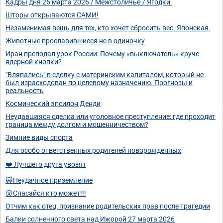
Кадры дня 26 марта 2026 / Межстоличье./ Ягодки.
Шторы открываются САМИ!
Незаменимая вещь для тех, кто хочет сбросить вес. Японская.
Животные прославившиеся не в одиночку
Иран преподал урок России: Почему «выключатель» круче
ядерной кнопки?
"Вляпались" в сделку с материнским капиталом, который не
был израсходован по целевому назначению. Прогнозы и
реальность
Космический эпсилон Денди
Неудавшаяся сделка или уголовное преступление: где проходит
граница между долгом и мошенничеством?
Зимние виды спорта
Для особо ответственных родителей новорожденных
❤️ Лучшего друга увозят
🙀Неудачное приземление
😮Спасайся кто может!!!
Отчим как отец: признание родительских прав после трагедии
Балки солнечного света над Ижорой 27 марта 2026