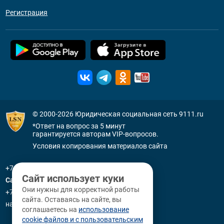
Регистрация
© 2000-2026
Юридическая социальная сеть 9111.ru
*Ответ на вопрос за 5 минут
гарантируется авторам VIP-вопросов.
Условия копирования материалов сайта
+7 (800) 505-91-11
Сайт использует куки
Санкт-Петербург
Они нужны для корректной работы
+7 (812) 336-92-64
сайта. Оставаясь на сайте, вы
наб. р. Фонтанки, д. 59
соглашаетесь на
использование
cookie файлов и с пользовательским