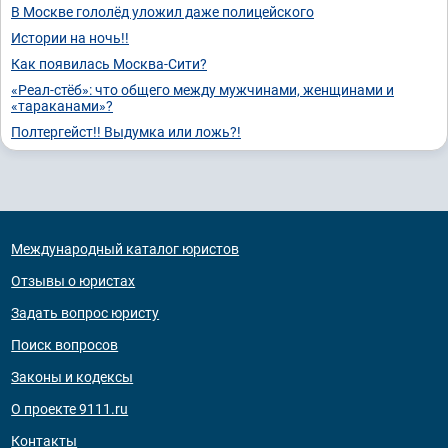
В Москве гололёд уложил даже полицейского
Истории на ночь!!
Как появилась Москва-Сити?
«Реал-стёб»: что общего между мужчинами, женщинами и
«тараканами»?
Полтергейст!! Выдумка или ложь?!
Международный каталог юристов
Отзывы о юристах
Задать вопрос юристу
Поиск вопросов
Законы и кодексы
О проекте 9111.ru
Контакты