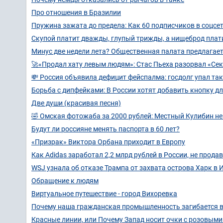
Про отношения в Бразилии
Пружина зажата до предела: Как 60 подписчиков в соцсе
Скупой платит дважды, глупый трижды, а нищеброд плат
Минус две недели лета? Общественная палата предлагает 
🚀«Продал хату левым людям»: Стас Пьеха разорвал «Сек
💸 Россия объявила дефицит фейспалма: госдолг упал так
Борьба с дипфейками: В России хотят добавить кнопку дл
Две души (красивая песня)
🤣 Омская фотожаба за 2000 рублей: Местный Кулибин не
Будут ли россияне менять паспорта в 60 лет?
«Призрак» Виктора Орбана приходит в Европу
Как Adidas заработал 2,2 млрд рублей в России, не прода
WSJ узнала об отказе Трампа от захвата острова Харк в И
Обращение к людям
Виртуальное путешествие - город Вихоревка
Почему наша гражданская промышленность загибается в
Красные линии, или Почему Запад носит очки с розовыми