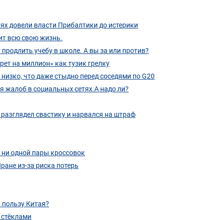
тях довели власти Прибалтики до истерики
ит всю свою жизнь.
продлить учебу в школе. А вы за или против?
рет на миллион» как тузик грелку
 низко, что даже стыдно перед соседями по G20
я жалоб в социальных сетях.А надо ли?
 разглядел свастику и нарвался на штраф
в ни одной пары кроссовок
ране из-за риска потерь
 пользу Китая?
 стёклами