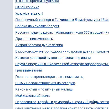
кто-то с горочки спустился
Отбой собачке
Ура, жрать дают!
Праздничный концерт в Гатчинском Доме Культуры 15 ап
Собака на качелях балдеет
Россиян предупредили: публикация числа 666 в соцсетях 
Древняя письменность
Хитрая белочка дурит пёсика
В московском метро подростки устроили драку с примен
Кажется дорожкой нужно пользоваться иначе
Слухи о введении в школах пятой четверти опровергнут
Грязевые ванны
Главное - искренне верить, что помогаешь
США и Россия отношения на сегодня!
Какой милый и позитивный малыш
Мой маленький воин.
Неравенство, тарифы и демография: краткий дайджест тог
Одна квитанция на всё: Госдума хочет добавить услуги с