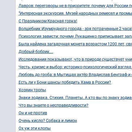
Лавров: переговоры не в приоритете: почему для России 
"Интересная экскурсия. Музей народных ремесел и промы
С Праздником Красная горка!
Волшебник Изумрудного города - зря потраченные 2 часа
Психология зависти: почему Лукашенко приписывает зап
Была найдена загадочная монета возрастом 1200 лет, св
Добрый бобрик...
Исследования показывают, что в природе существует ун
Честь, кризис и выбор: историко-психологический взгляд
Любовь до гроба: в Мытищах актёр Владислав Бенграф и е
Есть ли у Бони шансы победить Хама в России?
Хозяин тропы
Знаки зодиака. Стихия. Планеты. А кто вы по знаку зодиа
Что вы знаете о несправедливости?
Он и не против
Очень кисло? Собака и лимон
Ох уж эти клопы