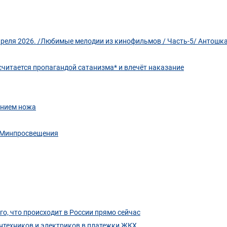
реля 2026. /Любимые мелодии из кинофильмов / Часть-5/ Антошк
считается пропагандой сатанизма* и влечёт наказание
ением ножа
ы Минпросвещения
о, что происходит в России прямо сейчас
антехников и электриков в платежки ЖКХ