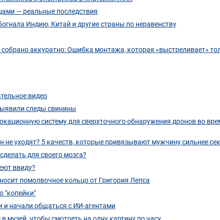
яцами — реальные последствия
богнала Индию, Китай и другие страны по неравенству
 собрано аккуратно: Ошибка монтажа, которая «выстреливает» то
ательное видео
выявили следы свинины
окационную систему для сверхточного обнаружения дронов во вре
н не уходят? 5 качеств, которые привязывают мужчину сильнее се
сделать для своего мозга?
меют ввиду?
носит помолвочное кольцо от Григория Лепса
о "копейки"
и и начали общаться с ИИ-агентами
в музей, чтобы смотреть на одну картину по часу