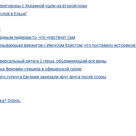
переговоры с Украиной ушли на второй план
слов в Ельце"
!
адным лидерам то, что чувствует сам
язывающая викингов с Иисусом Христом, что поставило историков 
иверсальный ритм в 2 герца, объединяющий все виды
 на феномен суицида в офицерской среде
го супруга Евгения зарезали друг друга после ссоры
ка? Опрос.