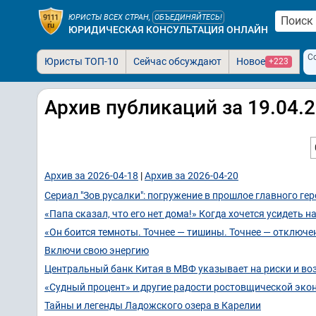
ЮРИСТЫ ВСЕХ СТРАН,
ОБЪЕДИНЯЙТЕСЬ!
ЮРИДИЧЕСКАЯ КОНСУЛЬТАЦИЯ ОНЛАЙН
С
Юристы ТОП-10
Сейчас обсуждают
Новое
+223
Архив публикаций за 19.04.
Архив за 2026-04-18
|
Архив за 2026-04-20
Сериал "Зов русалки": погружение в прошлое главного ге
«Папа сказал, что его нет дома!» Когда хочется усидеть н
«Он боится темноты. Точнее — тишины. Точнее — отключе
Включи свою энергию
Центральный банк Китая в МВФ указывает на риски и во
«Судный процент» и другие радости ростовщической эко
Тайны и легенды Ладожского озера в Карелии