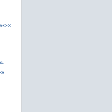
лько со
мя
кса