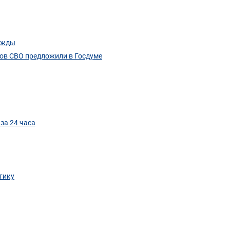
важды
ков СВО предложили в Госдуме
за 24 часа
тику