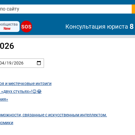
ообщества
8
Консультация юриста
SOS
New
2026
роя и местечковые интриги
а «двух стульях»!😉😂
ния»
зможности, связанные с искусственным интеллектом.
номики