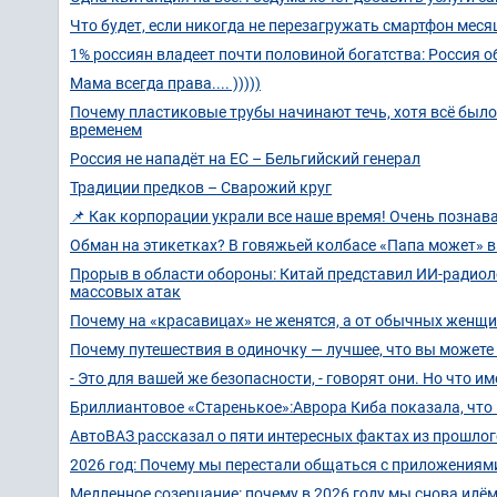
Что будет, если никогда не перезагружать смартфон мес
1% россиян владеет почти половиной богатства: Россия о
Мама всегда права.... )))))
Почему пластиковые трубы начинают течь, хотя всё было
временем
Россия не нападёт на ЕС – Бельгийский генерал
Традиции предков – Сварожий круг
📌 Как корпорации украли все наше время! Очень познав
Обман на этикетках? В говяжьей колбасе «Папа может» 
Прорыв в области обороны: Китай представил ИИ-радиол
массовых атак
Почему на «красавицах» не женятся, а от обычных женщи
Почему путешествия в одиночку — лучшее, что вы можете 
- Это для вашей же безопасности, - говорят они. Но что и
Бриллиантовое «Старенькое»:Аврора Киба показала, что 
АвтоВАЗ рассказал о пяти интересных фактах из прошлог
2026 год: Почему мы перестали общаться с приложениям
Медленное созерцание: почему в 2026 году мы снова идём 