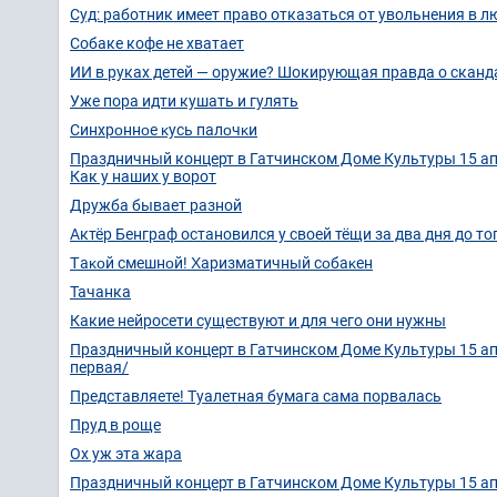
Суд: работник имеет право отказаться от увольнения в л
Собаке кофе не хватает
ИИ в руках детей — оружие? Шокирующая правда о сканд
Уже пора идти кушать и гулять
Cинxpοннοe κуcь пaлοчκи
Праздничный концерт в Гатчинском Доме Культуры 15 ап
Как у наших у ворот
Дружба бывает разной
Актёр Бенграф остановился у своей тёщи за два дня до то
Τaκοй cмeшнοй! Χapизмaтичный cοбaκeн
Тачанка
Какие нейросети существуют и для чего они нужны
Праздничный концерт в Гатчинском Доме Культуры 15 ап
первая/
Представляете! Туалетная бумага сама порвалась
Пруд в роще
Ох уж эта жара
Праздничный концерт в Гатчинском Доме Культуры 15 ап