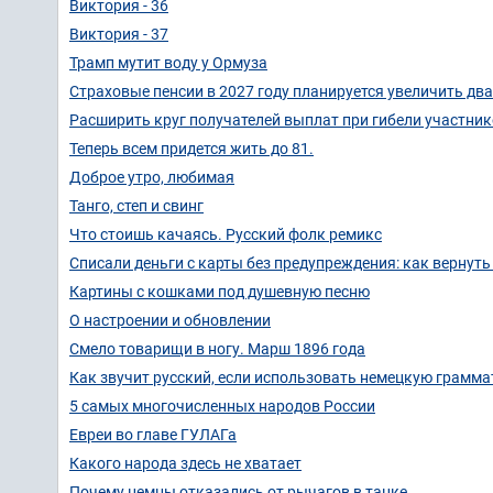
Виктория - 36
Виктория - 37
Трамп мутит воду у Ормуза
Страховые пенсии в 2027 году планируется увеличить д
Расширить круг получателей выплат при гибели участни
Теперь всем придется жить до 81.
Доброе утро, любимая
Танго, степ и свинг
Что стоишь качаясь. Русский фолк ремикс
Списали деньги с карты без предупреждения: как вернуть 
Картины с кошками под душевную песню
О настроении и обновлении
Смело товарищи в ногу. Марш 1896 года
Как звучит русский, если использовать немецкую грамма
5 самых многочисленных народов России
Евреи во главе ГУЛАГа
Какого народа здесь не хватает
Почему немцы отказались от рычагов в танке